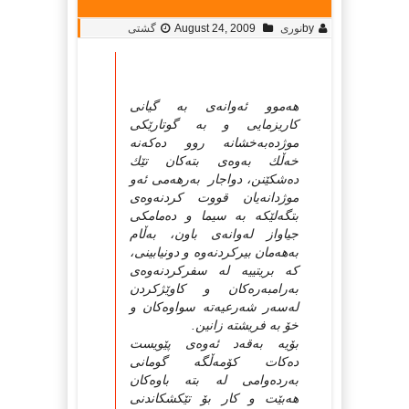
by
نوری
August 24, 2009
گشتی
هه‌موو ئه‌وانه‌ی به‌ گیانی
كاریزمایی و به‌ گوتارێكی
موژده‌به‌خشانه‌ روو ده‌كه‌نه‌
خه‌ڵك به‌وه‌ی بته‌كان تێك
ده‌شكێنن، دواجار به‌رهه‌می ئه‌و
موژدانه‌یان قووت كردنه‌وه‌ی
بتگه‌لێكه‌ به‌ سیما و ده‌مامكی
جیاواز له‌وانه‌ی باون، به‌ڵام
به‌هه‌مان بیركردنه‌وه‌ و دونیابینی،
كه‌ بریتییه‌ له‌ سفركردنه‌وه‌ی
به‌رامبه‌ره‌كان و كاوێژكردن
له‌سه‌ر شه‌رعیه‌ته‌ سواوه‌كان و
خۆ به‌ فریشته‌ زانین.
بۆیه‌ به‌قه‌د ئه‌وه‌ی پێویست
ده‌كات كۆمه‌ڵگه‌ گومانی
به‌رده‌وامی له‌ بته‌ باوه‌كان
هه‌بێت و كار بۆ تێكشكاندنی