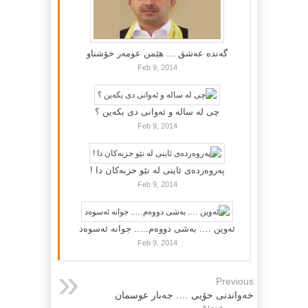
گه‌نده‌ عه‌شق … هێمن عومه‌ر خۆشناو
Feb 9, 2014
چی لە سالە و ئەوانی دی بكەین ؟
Feb 9, 2014
پەروەردەی ئاینی لە نێو حزبەکان دا !
Feb 9, 2014
ئەوین …. بەشی دووەم….. جوانە ئەسوەد
Feb 9, 2014
Previous
خه‌واندنی خۆیی …. جه‌بار عوسمان