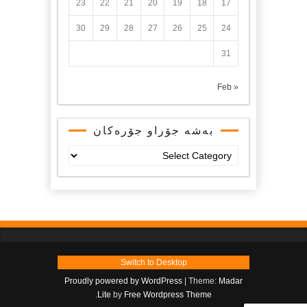
23
22
21
20
19
18
17
30
29
28
27
26
25
24
31
« Feb
بەشە جۆراو جۆرەکان
بەشە
جۆراو
جۆرەکان
Switch to Desktop
Proudly powered by WordPress
|
Theme:
Madar
.
Lite
by
Free Wordpress Theme