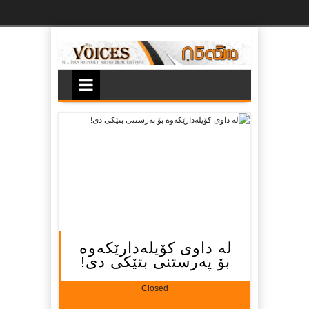
Ski
t
th
conten
له‌ داوی كۆیله‌دارێكه‌وه‌
بۆ په‌رستنی بتێكی دی!
Closed