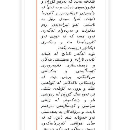
پێنگاڤه‌ نه‌بێ‌ كه‌ به‌ره‌و گۆڕان و
نوێبوونه‌وه‌ی ده‌بات و به‌ ته‌نها له‌
چاوه‌ڕێی فریادڕه‌س و كاریزما
دابێت، ئه‌وا سبه‌ی رۆژ به‌
ئاسانی ئه‌و ئیراده‌یه‌ی رام
ده‌كرێت و به‌رده‌وام ئه‌گه‌ری
ئه‌وه‌ هه‌یه‌ كه‌ له‌ خودی ئه‌و
كاریزمایه‌دا بت و په‌یكه‌ری
دیكتاتۆر دروست بكات.
بۆیه‌ ئه‌گه‌ر ئامانج له‌ هێنانه‌
كایه‌ی ئازادی و نه‌هێشتنی بته‌كان
و زه‌مینه‌سازی دادپه‌روه‌ری
كۆمه‌ڵایه‌تی و یه‌كسانی
مرۆڤه‌كان، بریتی بێت له‌
راپسكانی تاكه‌كانی له‌ كۆیله‌تی
بتێك و بوون به‌ كۆیله‌ی بتێكی
تر، ئه‌وا نه‌ك گۆڕان له‌ ره‌وشی
باو و پێشكه‌وتن له‌ ژیانی
سیاسی و كۆمه‌ڵایه‌تی به‌رهه‌م
نایه‌ت و مرۆڤه‌كان به‌ به‌هه‌شتی
ئه‌و خه‌ونانه‌ شاد نابن، كه‌ له‌
سای هوتافی كاریزمایه‌كه‌وه‌
ده‌یبینن، به‌ڵكو قوڕه‌كه‌ خه‌ستتر