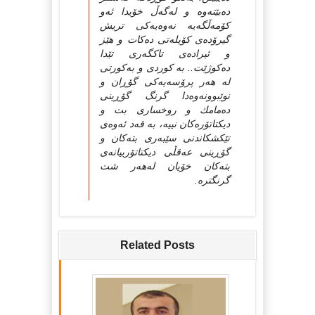
ده‌بێته‌وه‌ و له‌گه‌ڵ خۆیدا ئه‌و
كۆمه‌ڵگه‌یه‌ نه‌وه‌یه‌كی تریش
گیرۆده‌ی كۆیله‌تی ده‌كات و هێز
و ئیراده‌ی تاكگه‌ری تێدا
ده‌كوژێت.. به‌ كوردی و به‌كورتی
له‌ هه‌ر پرۆسه‌یه‌كی گۆڕان و
نوێبوونه‌وه‌دا گرنگ گۆڕینی
ده‌مامك و روخساری بت و
دیكتاتۆره‌كان نییه‌، به‌ قه‌د ئه‌وه‌ی
تێكشكاندنی سێبه‌ری بته‌كان و
گۆڕینی عه‌قڵی دیكتاتۆرییانه‌ی
بته‌كان خۆیان له‌هه‌ر شت
گرنگتره‌.
Related Posts