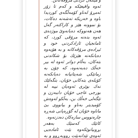
و مێگه‌ل كردنی مرۆڤه‌كانن.
ئه‌وه‌ واقیعێكه‌ و كه‌م تا زۆر
ئه‌مڕۆ له‌ناو كۆمه‌ڵگه‌ی كوردیدا
باوه‌ و خه‌ریكه‌ ته‌شه‌نه‌ ده‌كات،
بۆ نموونه‌ هێز و كاراكته‌ر گه‌ل
هه‌ن هه‌نووكه‌ ده‌یانه‌وێ‌ موژده‌ی
ئه‌وه‌ بده‌نه‌ مرۆڤی كورد، كه‌
ئامانجیان ئازادكردنی خود و
ئیراده‌ی مرۆڤه‌كانه‌ و به‌ هۆیه‌وه‌
ده‌یانكه‌نه‌ هێزێك بۆ شكاندنی
بته‌كان، به‌ڵام دواتر ئه‌وه‌ له‌ بیر
خه‌ڵك ده‌به‌نه‌وه‌، كه‌ چۆن به‌
زمانێكی شه‌یتانیانه‌ ده‌یانكه‌نه‌
كۆیله‌ی بته‌كانی خۆیان، بتگه‌لێك
نه‌ك بوێری ئه‌وه‌یان نییه‌ له‌
بورجی عاجی خۆیان داببه‌زن و
تێگه‌لی خه‌ڵك بن، به‌ڵكو له‌وه‌ش
كۆمیدیتر به‌ناو و بیانووی بێ‌
ماناوه‌ خۆیان له‌ گۆڕه‌پانی شه‌ڕه‌
چاره‌نووس سازه‌كان ده‌دزنه‌وه‌.
كاتێك كه‌سێك به‌هه‌ر
بڕوبیانوێكه‌وه‌ بێت ئاماده‌یی
ئه‌وه‌ی تێدانه‌بێت رووبه‌ڕوو و به‌