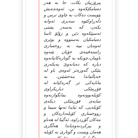
پیرۆزییان بكات، جا به‌ هه‌ر
ده‌مامكێكه‌وه‌ بن، ئه‌وه‌نده‌یش
پێویست ده‌كات به‌ چاوی ترس و
دڵه‌ڕاوكێوه‌ سه‌یری ئه‌وانه‌
بكه‌ن، كه‌ به‌سه‌ر پشتی
ئه‌سپێكه‌وه‌ دێن و زۆلۆ ئاسا
ده‌مامكیان به‌ستووه‌ و بوێری
ئه‌وه‌یان نییه‌ به‌ روخساری
راسته‌قینه‌ی خۆیان بێنه‌وه‌
ناومان،چونكه‌ به‌ گوتاره‌كانیانه‌وه‌
دیاره‌ كه‌ ده‌یانه‌وێ‌ په‌یكه‌ری
بتێكی گه‌وره‌تر له‌وه‌ی باو له‌
خه‌یاڵماندا بنه‌خشێنن، به‌
مانایه‌كی تر گه‌ره‌كیانه‌ له‌
فۆڕمێكی دیاریكراوی
كۆیله‌بوونه‌وه‌ بمانگوازنه‌وه‌
سایه‌ی فۆڕمێكی دیكه‌ی
كۆیله‌یی، كه‌ تیایدا ته‌نها سیما و
رووخساری كۆیله‌داره‌كان و
بته‌كان گۆڕدراوه‌، ئه‌گینا له‌ هه‌ناو
و بیركردنه‌وه‌یاندا هه‌ڵگری
هه‌مان ویست و گوتاری به‌ كۆیله‌