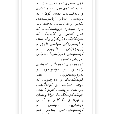
خۆی شه‌ڕی ئه‌و كه‌س و شتانه‌
بكات كه‌ ناوی ناون بت و بێدادی
و نایه‌كسانی، ده‌بێ‌ گومان له‌
دونیابینی به‌ناو ژیاندۆستانه‌ی
بكه‌ین و به‌ ئاسانی نه‌چینه‌ ژێر
باری سیحری دروشمه‌كانی، كه‌
هه‌ر كه‌س و كایه‌یه‌ك له‌
شوێنكاتێكی دیاریكراو و له‌ سای
هه‌لومه‌رجێكی سیاسی ناجۆر و
بارودۆخێكی ئابووری و
كۆمه‌ڵایه‌تی قه‌یراناویدا ده‌توانێ‌
به‌رزیان بكاته‌وه‌.
لێره‌وه‌ ده‌بێ‌ ئه‌وه‌ بڵێین كه‌ هێزی
راچه‌نین و نوێبوونه‌وه‌ و
به‌ره‌وپێشچوونی هه‌ر
كۆمه‌ڵگه‌یه‌ك و ده‌رچوونی له‌
دۆخی سیاسی و كۆمه‌ڵایه‌تی
باو، نابێ‌ به‌رهه‌می كاریزما بێت،
چونكه‌ كۆمه‌ڵگه‌یه‌ك توانا و شیان
و ئیراده‌ی تاكه‌كانی و ئاستی
هوشیارییه‌ سیاسی و
كۆمه‌ڵایه‌تییه‌كه‌ی بناغه‌ی ئه‌و