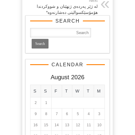
Next
له‌ ژێر په‌رده‌ی ژنهێنان و شووکردندا
هۆمۆسێکسوالیتی ده‌شارنه‌وه‌*
SEARCH
CALENDAR
August 2026
S
S
F
T
W
T
M
2
1
9
8
7
6
5
4
3
16
15
14
13
12
11
10