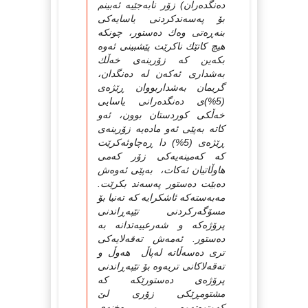
ده‌نگده‌ران) زۆر نابه‌جێیه‌ ئه‌بینم
بۆ په‌سه‌ندكردنی یاسایه‌كی
بنه‌ڕه‌تی وه‌ك ده‌ستور، چونكه‌
هیچ كاتێك ناكرێت پێشبینی ئه‌وه‌
بكه‌ین كه‌ زۆرینه‌ی خه‌ڵك
به‌شداری ئه‌كه‌ن له‌ ده‌نگدان،
گریمان به‌شداربووان ڕێژه‌ی
(5%)ی ده‌نگده‌رانی یاسایی
خه‌ڵكی كوردستان بوون، ئه‌و
كاته‌ به‌پێی ئه‌و ماده‌یه‌ زۆرینه‌ی
ڕێژه‌ی (5%) دا ڕه‌چاوئه‌كرێت
كه‌ كه‌مینه‌یه‌كی زۆر كه‌می
هاوڵاتیان ئه‌كات، به‌پێی ئه‌وه‌ش
ده‌بێت ده‌ستور په‌سه‌ند بكرێت.
مه‌به‌سته‌كه‌ ئاشكرایه‌ كه‌ ته‌نیا بۆ
مسۆگه‌ركردنی تێپه‌ڕاندنی
پرۆژه‌كه‌ و شه‌رعییه‌تدانه‌ به‌
ده‌ستور. ئه‌مه‌ش ته‌قه‌لایه‌كی
تری ده‌سه‌ڵاته‌ له‌پاڵ هه‌وڵ و
ته‌قه‌لاكانی تریه‌وه‌ بۆ تێپه‌ڕاندنی
پرۆژه‌ی ده‌ستورێكه‌ كه‌
مشتومڕێكی زۆری لێ
كه‌وتوه‌ته‌وه‌ و ڕه‌خنه‌ی