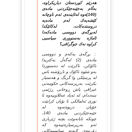
هه‌رێم كوردستان دیاریکراوه‌،
به‌ڵام به‌جێبه‌جێكردنی ماده‌ی
(140)ه‌وه‌ له‌ئاینده‌ی ئه‌م ناوچانه‌
كێشه‌یه‌ك له‌م ماده‌یه‌
دروستده‌كات، له‌كاتێكدا
له‌بڕگه‌ی دووه‌می ماده‌كه‌دا
ئاماژه‌ به‌سنووری سیاسیی
كراوه‌ نه‌ك جوگرافی؟
:: بڕگه‌ی یه‌كه‌م و دووه‌می
ماده‌ی (2) له‌گه‌ڵ یه‌كتریدا
ناكۆكن، ناكرێت له‌ ده‌ستوردا
به‌و شێوه‌ ناكۆك و ناڕۆشنه‌ باس
له‌ پرسێكی وا گرنگ و هه‌ستیار
بكرێت. به‌رپرسه‌كانی حكومه‌تی
عیراقی پاش ڕوخانی ڕژێمی
سه‌ددام، له‌ ئه‌یاد عه‌للاوییه‌وه‌ تا
نوری ئه‌لمالكی تا بۆیان كرابێت
خۆیان دزیوه‌ته‌وه‌ له‌
جێبه‌جێكردنی ماده‌ی 140،
چونكه‌ نایانه‌وێت بچنه‌ ژێرباری
ئه‌و به‌رپرسیاره‌تییه‌وه‌ كه‌
زۆرینه‌ی لایه‌نه‌ سیاسییه‌كانی