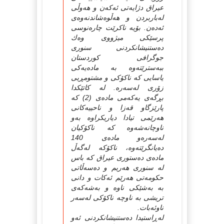
عیراق دژایه‌تی ئه‌كه‌ن و هه‌وڵی
له‌باربردن و هه‌ڵوه‌شاندنه‌وه‌ی
ئه‌ده‌ن. بۆیه‌ ناكرێت چاره‌نوسی
پرسێكی میژووی وه‌ك
ده‌ستنیشانكردنی سنوری
جوگرافی كوردستان
ببه‌سترێته‌وه‌ به‌ ماده‌یه‌كی
یاسایی كه‌ ناكۆكی و مشتومڕیی
زۆری له‌سه‌ره‌. له‌ كاتێكدا
بڕگه‌ی یه‌كه‌می ماده‌ی (2) كه‌
پارێزگاو قه‌زا و ناحییه‌كانی
هه‌رێمی تیادا دیاریكراوه‌ به‌و
ناوچانه‌شه‌وه‌ كه‌ ناكۆكیان
له‌سه‌ره‌و ماده‌ی 140
ده‌یانگرێته‌وه‌، ناكۆكه‌ له‌گه‌ڵ
ماده‌ی ده‌ستوری عیراق كه‌ باس
له‌ سنوری هه‌ریم و ده‌سه‌ڵاتی
حكومه‌تی هه‌رێم ئه‌كات و دانی
به‌ به‌شێكی ناوه‌ و به‌شه‌كه‌ی
تریشی به‌ ناوچه‌ ناكۆكی له‌سه‌ر
ناوئه‌بات.
له‌ڕاستیدا ده‌ستنیشانكردنی ئه‌و