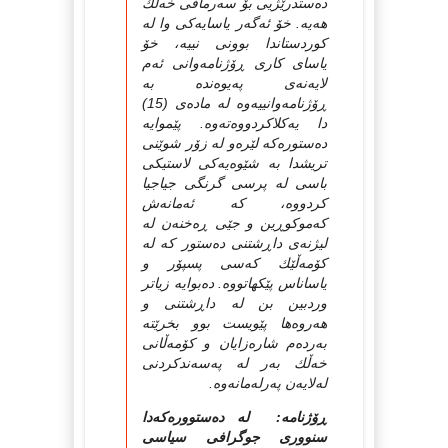
ده‌ستدرێژیی بۆ سه‌رمافی خه‌ڵك
هه‌یه‌. خۆ ئه‌گه‌ر یاسایه‌كی وا له‌
كوردستاندا بوونی نییه‌، خۆ
یاسای كاری ڕۆژنامه‌وانی ئه‌م
لایه‌نه‌ی په‌یوه‌نده‌ به‌
ڕۆژنامه‌وانییه‌وه‌ له‌ ماده‌ی (15)
دا یه‌كلاكردووه‌ته‌وه‌. پێموایه‌
ده‌ستوره‌كه‌ لێره‌و له‌ زۆر شوێنی
تریشدا به‌ شێوه‌یه‌كی لاستیكی
باسی له‌ پرسی گرنگی جیاجیا
كردووه‌، كه‌ ئه‌مانه‌ش
كه‌موكوڕین و جێی ڕه‌خنه‌ن له‌
لیژنه‌ی داڕشتنی ده‌ستور كه‌ له‌
كۆمه‌ڵێك كه‌سی پسپۆر و
یاساناس پێكهاتووه‌. ده‌بوایه‌ زیاتر
وردبین بن له‌ داڕشتنی و
هه‌روه‌ها پێویست بوو بخرێته‌
به‌رده‌م شاره‌زایان و كۆمه‌ڵانی
خه‌ڵك به‌ر له‌ په‌سه‌ندكردنی
له‌لایه‌ن په‌رله‌مانه‌وه‌.
ڕۆژنامه: له‌ ده‌ستووره‌که‌دا
سنووری جوگرافی سیاسی