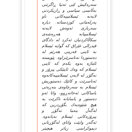
سه‌ره‌كیش لێی ته‌نیا ڕاگرتنی
به‌ڵانسی سیاسی و ڕازیكردنی
لایه‌نه‌ ئیسلامییه‌كانی ناو
په‌رله‌مانی كوردستانه‌. دیاره‌
سه‌رباری ئه‌وه‌ش لایه‌نه‌
ئیسلامییانه‌ هه‌ڕه‌شه‌ی
سكاڵاكردنیان ئه‌كرد له‌ دادگای
فیدرالی عێراق كه‌ گوایه‌ ئیسلام
به‌ ئاینی فه‌رمی هه‌رێم له‌
ده‌ستوردا نه‌ناسرێنراوه‌. پێویسته‌
ئاماژه‌ به‌وه‌ بكه‌م كه‌ ئاینی
ئیسلام كه‌ وه‌ك ئاینێكی پیرۆز و
نه‌گۆڕ له‌ لایه‌ن ئیسلامییه‌كانه‌وه‌
ئه‌ناسرێت و كاتێك ده‌ستوریش
ئیسلام به‌ سه‌رچاوه‌ی بنه‌ڕه‌تی
یاساكانی ئه‌خاته‌ڕوو، واتا ئه‌و
ده‌ستور و یاسایانه‌ ناكرێت به‌
هیچ شێوه‌یه‌ك بگۆڕدرین كه‌
له‌گه‌ڵ بنه‌ما نه‌گۆڕ و
پیرۆزه‌كانی ئیسلام نه‌یاته‌وه‌.
ئه‌گه‌ر وابێت واتای له‌گۆڕنانی
دیموكراسی زیاتر هیچیتر