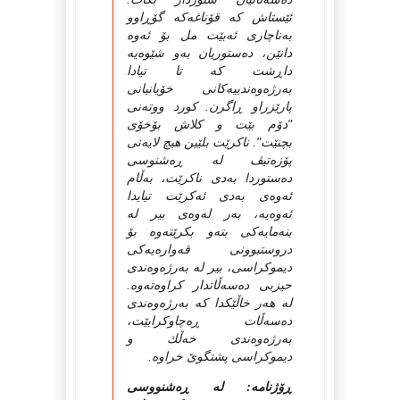
ئێستاش كه‌ قۆناغه‌كه‌ گۆڕاوو
به‌ناچاری ئه‌بێت مل بۆ ئه‌وه‌
دانێن، ده‌ستوریان به‌و شێوه‌یه‌
داڕشت كه‌ تا تیادا
به‌رژه‌وه‌ندییه‌كانی خۆیانیانی
پارێزراو ڕاگرن. كورد ووته‌نی
"دۆم بێت و كلاش بۆخۆی
بچنێت". ناكرێت بلێین هیچ لایه‌نی
پۆزه‌تیڤ له‌ ڕه‌شنوسی
ده‌ستوردا به‌دی ناكرێت، به‌ڵام
ئه‌وه‌ی به‌دی ئه‌كرێت تیایدا
ئه‌وه‌یه‌، به‌ر له‌وه‌ی بیر له‌
بنه‌مایه‌كی بته‌و بكرێته‌وه‌ بۆ
دروستبوونی قه‌واره‌یه‌كی
دیموكراسی، بیر له‌ به‌رژه‌وه‌ندی
حیزبی ده‌سه‌ڵاتدار كراوه‌ته‌وه‌.
له‌ هه‌ر خاڵێكدا كه‌ به‌رژه‌وه‌ندی
ده‌سه‌ڵات ڕه‌چاوكرابێت،
به‌رژه‌وه‌ندی خه‌ڵك و
دیموكراسی پشتگوێ خراوه‌.
ڕۆژنامه: له‌ ڕه‌شنووسی