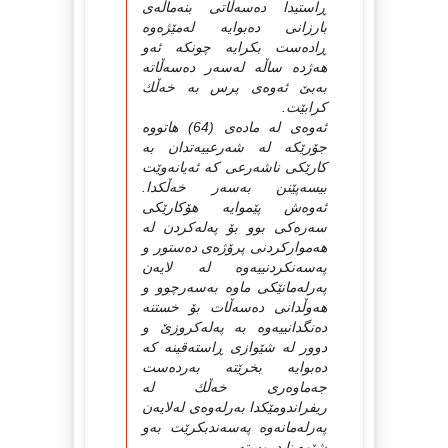
ڕاستیدا ده‌سه‌ڵاتی بنه‌ماڵه‌ی
بارزانی ده‌بوایه‌ له‌مێژه‌وه‌
ڕاده‌ست بكرایه‌ چونكه‌ ئه‌و
هه‌ژده‌ ساڵه‌ له‌سه‌ر ده‌سه‌ڵاته‌
به‌بێ ئه‌وه‌ی پرس به‌ خه‌ڵك
كرابێت.
ئه‌وه‌ی له‌ ماده‌ی (64) هاتووه‌
جۆرێكه‌ له‌ شه‌رعییه‌تدان به‌
كارێكی ناشه‌رعی كه‌ ئه‌یانه‌وێت
بیسه‌پێنن به‌سه‌ر خه‌ڵكدا.
ئه‌وه‌ش پێموایه‌ هۆكارێكی
سه‌ره‌كی بوو بۆ په‌له‌كردن له‌
هه‌مواركردنی پرۆژه‌ی ده‌ستور و
په‌سه‌نكردنییه‌وه‌ له‌ لایه‌ن
په‌رله‌مانێكی ماوه‌ به‌سه‌رچوو و
هه‌وڵدانی ده‌سه‌ڵات بۆ خستنه‌
ده‌نگدانییه‌وه‌ به‌ په‌له‌كروزێ و
دوور له‌ شێوازی ڕاسته‌قینه‌ كه‌
ده‌بوایه‌ بخرێته‌ به‌رده‌ست
جه‌ماوه‌ری خه‌ڵك له‌
ریفراندومێكدا به‌رله‌وه‌ی له‌لایه‌ن
په‌رله‌مانه‌وه‌ په‌سه‌ندبكرێت به‌و
شێوه‌ نا دروسته‌.