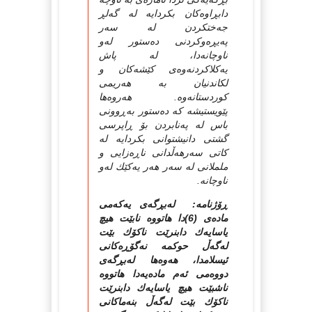
دابڕاوه‌كان بكردایه‌ له‌ گه‌لڕ
جه‌ختكردن له‌ سه‌ر
په‌یڕه‌وكردنی ده‌ستور له‌و
ناوچانه‌دا، له‌ پاش
یه‌كلاكردنه‌وه‌ی كێشه‌كان و
لكاندنیان به‌ هه‌ریمی
كوردستانه‌وه‌. هه‌روه‌ها
پێویستیشه‌ كه‌ ده‌ستور به‌ڕوونی
باس له‌ په‌نابردن بۆ ڕاپرسی
گشتی دانیشتوانی بكردایه‌ له‌
كاتی سه‌رهه‌ڵدانی ناڕه‌زایی و
ململانی له‌ سه‌ر هه‌ر یه‌كێك له‌و
ناوچانه‌.
ڕۆژنامه: له‌بڕگه‌ی یه‌كه‌می
ماده‌ی (6)دا هاتووه‌ نابێت هیچ
یاسایه‌ك دابنرێت ناكۆك بێت
له‌گه‌ڵ حوكمه‌ نه‌گۆڕه‌كانی
ئیسلامدا، هه‌وه‌ها له‌بڕگه‌ی
دووه‌می ئه‌م ماده‌یه‌دا هاتووه‌
ناشبێت هیچ یاسایه‌ك دابنرێت
ناكۆك بێت له‌گه‌ڵ بنه‌ماكانی