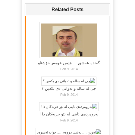
Related Posts
گه‌نده‌ عه‌شق … هێمن عومه‌ر خۆشناو
Feb 9, 2014
چی لە سالە و ئەوانی دی بكەین ؟
Feb 9, 2014
پەروەردەی ئاینی لە نێو حزبەکان دا !
Feb 9, 2014