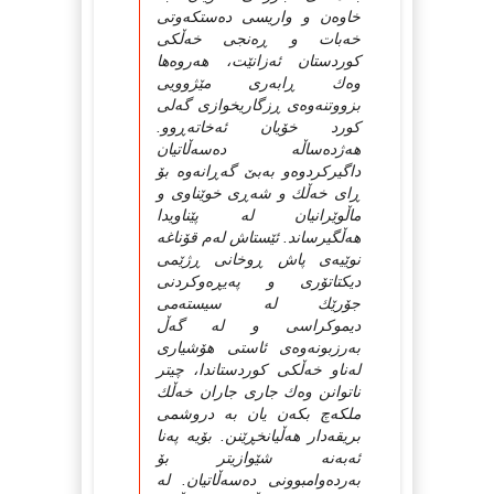
خاوه‌ن و واریسی ده‌ستكه‌وتی
خه‌بات و ڕه‌نجی خه‌ڵكی
كوردستان ئه‌زانێت، هه‌روه‌ها
وه‌ك ڕابه‌ری مێژوویی
بزووتنه‌وه‌ی ڕزگاریخوازی گه‌لی
كورد خۆیان ئه‌خاته‌ڕوو.
هه‌ژده‌ساڵه‌ ده‌سه‌ڵاتیان
داگیركردوه‌و به‌بێ گه‌ڕانه‌وه‌ بۆ
ڕای خه‌ڵك و شه‌ڕی خوێناوی و
ماڵوێرانیان له‌ پێناویدا
هه‌ڵگیرساند. ئێستاش له‌م قۆناغه‌
نوێیه‌ی پاش ڕوخانی ڕژێمی
دیكتاتۆری و په‌یڕه‌وكردنی
جۆرێك له‌ سیسته‌می
دیموكراسی و له‌ گه‌ڵ
به‌رزبونه‌وه‌ی ئاستی هۆشیاری
له‌ناو خه‌ڵكی كوردستاندا، چیتر
ناتوانن وه‌ك جاری جاران خه‌ڵك
ملكه‌چ بكه‌ن یان به‌ دروشمی
بریقه‌دار هه‌ڵیانخڕێنن. بۆیه‌ په‌نا
ئه‌به‌نه‌ شێوازیتر بۆ
به‌رده‌وامبوونی ده‌سه‌ڵاتیان. له‌