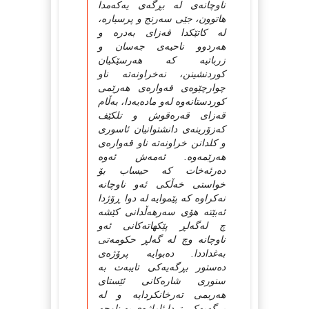
ناوچانه‌ی له‌ بڕگه‌ی یه‌كه‌مدا
هاتوون، جێی سه‌رنج و پرسیاره‌،
له‌ كاتێكدا قه‌زای به‌دره‌ و
هه‌ردوو ناحیه‌ی جه‌سان و
زرباتیه‌ كه‌ هه‌رسێكیان
كوردنشینن، نه‌خراونه‌ته‌ ناو
چوارچێوه‌ی قه‌واره‌ی هه‌رێمی
كوردستانه‌وه‌ له‌و ماده‌یه‌دا، به‌ڵام
قه‌زای قه‌ره‌قوش و تلكێف
كه‌زۆرینه‌ی دانشتوانیان ئاسوری
و كلدانن خراونه‌ته‌ ناو قه‌واره‌ی
هه‌رێمه‌وه‌. ئه‌مه‌ش ئه‌وه‌
ده‌رئه‌خات كه‌ حیساب بۆ
خواستی خه‌ڵكی ئه‌و ناوچانه‌
نه‌كراوه‌ كه‌ پێموایه‌ له‌ دوا ڕۆژدا
ئه‌بێته‌ هۆی سه‌رهه‌ڵدانی كێشه‌
چ له‌گه‌لڕ پێكهاته‌كانی ئه‌و
ناوچانه‌ وچ له‌ گه‌لڕ حكومه‌تی
به‌غداددا. ده‌بوایه‌ پرۆژه‌ی
ده‌ستور بڕگه‌یه‌كی تایبه‌ت به‌
سنوری شاره‌كانی ئێستای
هه‌ریمی ته‌رخانكردایه‌ و له‌
بڕگه‌یه‌كی تردا ئاماژه‌ی به‌ ناوچه‌