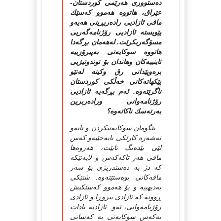
ده‌ستووری هه‌رێمی كوردستان-
عێراق، هاتووه‌ هه‌موو كه‌سێك
مافی ئازادیی راده‌ربڕینی هه‌یه‌و
پێویسته‌ ئازادیی رۆژنامه‌گه‌ریی
مسۆگه‌ربكرێت. له‌هه‌مان بڕگه‌دا
هاتووه‌ سوكایه‌تی به‌پیرۆزییه‌
ئاینییه‌كان وهاندان بۆ توندوتیژیی
بره‌وپێدانی رق وكینه‌ له‌نێو
پێكهاته‌كانی خه‌ڵكی كوردستان
ناگرێته‌وه‌. ئه‌م بڕگه‌یه‌ ئازادیی
رۆژنامه‌وانی وراده‌ربرین
به‌رته‌سك ناكاته‌وه‌؟
:: بێگومان سوكایه‌تیكردن و تانه‌و
ته‌شه‌ره‌ كارێكی نابه‌جێیه‌و كه‌س
لێی بێده‌نگ نابێت، هه‌روه‌ها
مافی هه‌ر تاكه‌كه‌س و لایه‌نێكه‌
كه‌ دژ به‌ ده‌ستدریژی بۆ سه‌ر
مافه‌كانی بوه‌ستێته‌وه‌. شتێكی
به‌دیهییه‌ و بۆ هه‌موو كه‌سێكیش
ڕوونه‌ كه‌ ئازادی بیروڕا و ئازادی
رۆژنامه‌وانی، ئه‌و ئازادیه‌ نادات
به‌كه‌س سوكایه‌تی به‌ كه‌سانی