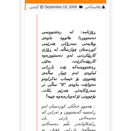
by
سه‌ڵاحی
September 19, 2009
گشتی
ڕۆژنامه: ‌له‌ ره‌شنووسی
ده‌ستووردا هاتووه‌ ماوه‌ی
ویلایه‌تی سه‌رۆكی هه‌رێمی
کوردستان چوارساڵه‌. له‌ ڕۆژی
کارپێکردنی ئه‌و ده‌ستووره‌وه‌
کاریپێده‌کرێت، به‌ثێی
ڕه‌شنووسه‌که‌ بێت بارزانی
لماوه‌ی ئه‌م چوار ساڵه‌ی
پێشووی بۆ حیساب نه‌كراوه‌و
ده‌توانێت ماوه‌ی "8" ساڵی تر
سه‌رۆكایه‌تی هه‌رێم بكات.
بۆچوونی تۆ له‌وباره‌یه‌وه‌ چییه‌؟
:: هه‌موو خه‌ڵكی كوردستان له‌و
ڕاستییه‌ گه‌یشتوون و ئه‌زانن كه‌
ده‌سه‌لاتی پارتی یان
ڕاشكاوانه‌تر بڵێم ده‌سه‌ڵاتێ
بنه‌ماڵه‌ێ بارزانی خۆیان به‌