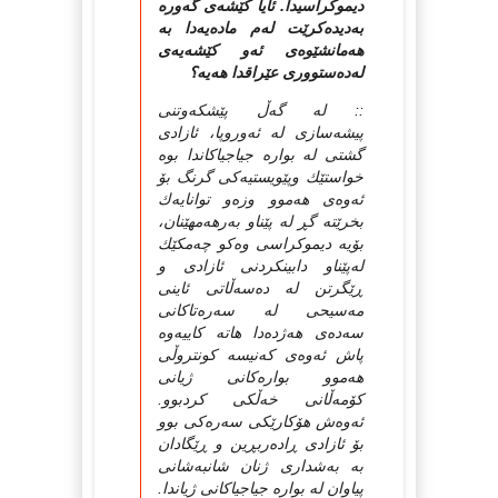
دیموكراسیدا. ئایا کێشه‌ی گه‌وره‌
به‌دیده‌كرێت له‌م ماده‌یه‌دا به‌
هه‌مانشێوه‌ی ئه‌و كێشه‌یه‌ی
له‌ده‌ستووری عێراقدا هه‌یه‌؟
:: له‌ گه‌ڵ پێشكه‌وتنی
پیشه‌سازی له‌ ئه‌وروپا، ئازادی
گشتی له‌ بواره‌ جیاجیاكاندا بوه‌
خواستێك وپێویستیه‌كی گرنگ بۆ
ئه‌وه‌ی هه‌موو وزه‌و توانایه‌ك
بخرێته‌ گڕ له‌ پێناو به‌رهه‌مهێنان،
بۆیه‌ دیموكراسی وه‌كو چه‌مكێك
له‌پێناو دابینكردنی ئازادی و
ڕێگرتن له‌ ده‌سه‌ڵاتی ئاینی
مه‌سیحی له‌ سه‌ره‌تاكانی
سه‌ده‌ی هه‌ژده‌دا هاته‌ كاییه‌وه‌
پاش ئه‌وه‌ی كه‌نیسه‌ كونتروڵی
هه‌موو بواره‌كانی ژیانی
كۆمه‌ڵانی خه‌ڵكی كردبوو.
ئه‌وه‌ش هۆكارێكی سه‌ره‌كی بوو
بۆ ئازادی ڕاده‌ربڕین و ڕێگادان
به‌ به‌شداری ژنان شانبه‌شانی
پیاوان له‌ بواره‌ جیاجیاكانی ژیاندا.