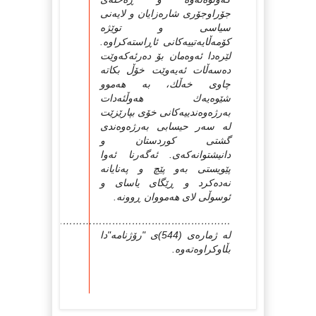
جۆراوجۆری شاره‌زایان و لایه‌نی
سیاسی و توێژه‌
كۆمه‌ڵایه‌تییه‌كانی ئاڕاسته‌كراوه‌.
لێره‌دا ئه‌وه‌مان بۆ ده‌رئه‌كه‌وێت
ده‌سه‌ڵات ئه‌یه‌وێت خۆڵ بكاته‌
چاوی خه‌ڵك، به‌ هه‌موو
شێوه‌یه‌ك هه‌وڵئه‌دات
به‌رژه‌وه‌ندییه‌كانی خۆی بپارێزێت
له‌ سه‌ر حیسابی به‌رژه‌وه‌ندی
گشتی كوردستان و
دانیشتوانه‌كه‌ی. ئه‌گه‌رنا ئه‌وا
پێویستی به‌و پێچ و په‌نایانه‌
نه‌ده‌كرد و ڕێگای یاسای و
ئوسوڵی لای هه‌مووان ڕوونه‌.
………………………………………………………………
له‌ ژماره‌ی (544)ی "رۆژنامه‌"دا
بڵاوکراوه‌ته‌وه.‌