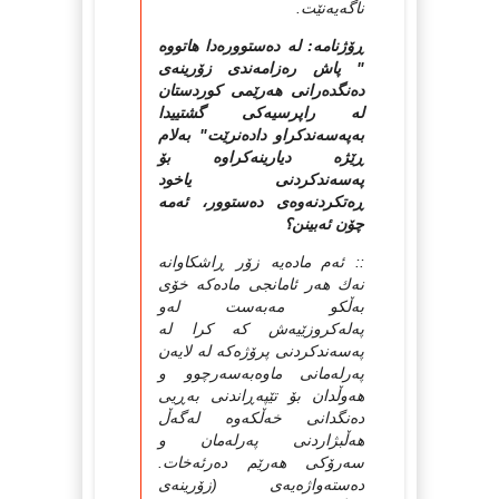
ناگه‌یه‌نێت.
ڕۆژنامه: له‌ ده‌ستووره‌دا هاتووه‌
" پاش ره‌زامه‌ندی‌ زۆرینه‌ی‌
ده‌نگده‌رانی‌ هه‌رێمی‌ كوردستان
له‌ راپرسیه‌كی‌ گشتییدا
به‌په‌سه‌ندكراو داده‌نرێت" به‌لام
ڕێژه‌ دیارینه‌کراوه‌ بۆ
په‌سه‌ندکردنی یاخود
ڕه‌تکردنه‌وه‌ی ده‌ستوور، ئه‌مه‌
چۆن ئه‌بینن؟‌
:: ئه‌م ماده‌یه‌ زۆر ڕاشكاوانه‌
نه‌ك هه‌ر ئامانجی ماده‌كه‌ خۆی
به‌ڵكو مه‌به‌ست له‌و
په‌له‌كروزێیه‌ش كه‌ كرا له‌
په‌سه‌ندكردنی پرۆژه‌كه‌ له‌ لایه‌ن
په‌رله‌مانی ماوه‌به‌سه‌رچوو و
هه‌وڵدان بۆ تێپه‌ڕاندنی به‌ڕیی
ده‌نگدانی خه‌ڵكه‌وه‌ له‌گه‌ڵ
هه‌ڵبژاردنی په‌رله‌مان و
سه‌رۆكی هه‌رێم ده‌رئه‌خات.
ده‌سته‌واژه‌یه‌ی (زۆرینه‌ی‌