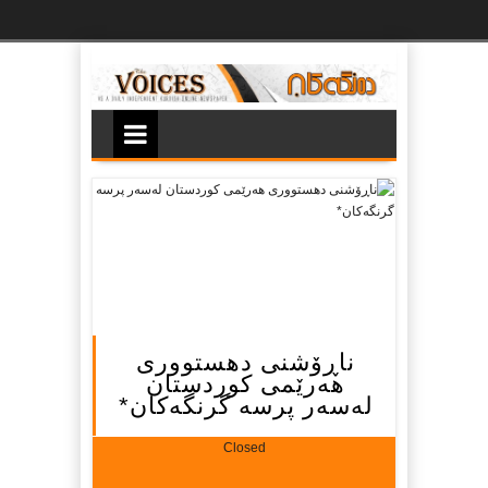
Ski
t
th
conten
ناڕۆشنی دهستووری
هه‌رێمی کوردستان
له‌سه‌ر پرسه‌ گرنگه‌کان*
Closed