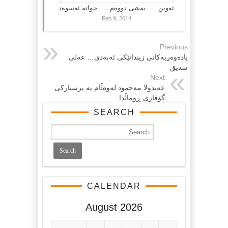
ئەوین …. بەشی دووەم….. جوانە ئەسوەد
Feb 9, 2014
Previous
یاده‌وه‌ریه‌كانی زیندانێكی ئه‌به‌دی… عه‌لی
سدیق
Next
عه‌بدولا مه‌حمود له‌وه‌ڵام به‌ پرسیاركی
گۆڤاری ڕوماڵدا
SEARCH
CALENDAR
August 2026