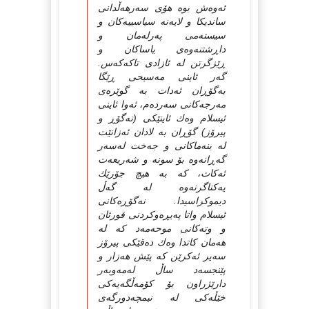
ئه‌وه‌ش بوه‌ هۆی سه‌رهه‌ڵدانی
ساندیكا و لایه‌نه‌ سیاسییه‌كان و
سیسته‌می په‌رله‌مان و
داڕشتنه‌وه‌ی یاساكان و
ڕێزگرتن له‌ ئازادی تاكه‌كه‌س.
گه‌ر ئاینی مه‌سیحی ڕێگا
به‌گۆڕان ئه‌دات به‌ گوێره‌ی
مه‌رجه‌كانی سه‌رده‌م، ئه‌وا ئاینی
ئیسلام وه‌ك ئاینێكی (نه‌گۆڕ و
پیرۆز) گۆڕان به‌ لادان ئه‌زانێت
له‌ بنه‌ماكانی و جه‌خت له‌سه‌ر
گه‌ڕانه‌وه‌ بۆ سونه‌ و شه‌ریعه‌ت
ئه‌كات، كه‌ به‌ هیچ جۆرێك
یه‌كناگرنه‌وه‌ له‌ گه‌ڵ
دیموكراسیدا. نه‌گۆڕه‌كانی
ئیسلام واتا په‌یڕه‌وكردنی قورئان
و وته‌كانی موحه‌مه‌د كه‌ له‌
هه‌مان كاتدا وه‌ك ده‌قێكی پیرۆز
سه‌یر ئه‌كرێن كه‌ پێش هه‌زار و
پێنجسه‌د ساڵ له‌مه‌وبه‌ر
دارێژراون بۆ كۆمه‌ڵگه‌یه‌كی
خێڵه‌كی له‌ نیمچه‌دورگه‌ی