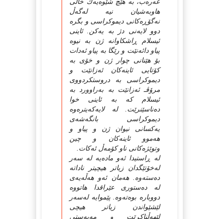
عه‌ره‌ب، به‌ هێچ شێوه‌یه‌ك خاڵی
هاوبه‌شیان نیه‌ له‌گه‌ڵ
نه‌گۆڕه‌كانی دیموكراسی و بگره‌
دوو لایه‌نی دژ به‌ یه‌كن. ئاینی
ئیسلام ڕاشكاوانه‌ ژن به‌ نیوه‌
پیاو دائه‌نێت و رێگا به‌ پیاو ئه‌دات
بۆ هێنانی چوار ژن و خۆی به‌
كۆتایی ئاینه‌كان ئه‌زانێت و
دیموكراسی به‌ دروستكردووی
مرۆڤـ ئه‌زانێت به‌ به‌راوورد به‌
ئیسلام كه‌ به‌ ئاینی خوا
ده‌ناسێنرێت. له‌ لایه‌كه‌یتره‌وه‌
دیموكراسی بانگه‌شه‌ی
یه‌كسانی نیوان ژن و پیاو و
هه‌موو ئاینه‌كان و چین
وتوێژه‌كانی ناو كۆمه‌ڵ ئه‌كات.
له‌ ڕاستیدا ئه‌و ماده‌یه‌ له‌ سه‌ر
له‌خۆتێگدان زیاتر هیچیتر ناداته‌
ده‌سته‌وه‌. هه‌مان ئه‌و هه‌ڵه‌یه‌ی
له‌ ده‌ستوری عێراقدا هاتووه‌
دووباره‌ بوه‌ته‌وه‌. پێموایه‌ له‌سه‌ر
لێشێواندن زیاتر هیچی
لێهه‌ڵناكڕێت و مه‌به‌ستی