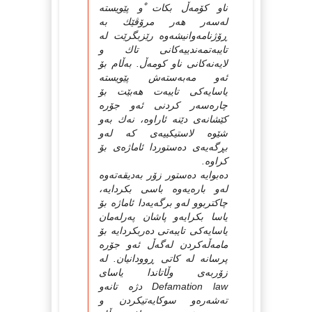
ناو كۆمه‌ڵ بكات ْو پێویسته‌
له‌سه‌ر هه‌ر مرۆڤێك به‌
ڕۆژنامه‌وانیشه‌وه‌ رێزبگرێت له‌
تایبه‌تمه‌ندییه‌كانی تاك و
لایه‌نه‌كانی ناو كومه‌ڵ. به‌ڵام بۆ
ئه‌و مه‌به‌سته‌ش پێویسته‌
یاسایه‌كی تایبه‌ت هه‌بێت بۆ
چاره‌سه‌ر كردنی ئه‌و جۆره‌
كێشانه‌ی دێنه‌ ئاراوه‌، نه‌ك به‌و
شێوه‌ لاستیكییه‌ی كه‌ له‌و
بڕگه‌یه‌ی ده‌ستوردا ئاماژه‌ی بۆ
كراوه‌.
ده‌بوایه‌ ده‌ستور زۆر به‌دیقه‌ته‌وه‌
له‌و باره‌یه‌وه‌ باسی بكردایه‌،
چاكتربوو له‌و برگه‌یه‌دا ئاماژه‌ بۆ
یاسا بكرایه‌و پاشان په‌رله‌مان
یاسایه‌كی تایبه‌تی ده‌ربكردایه‌ بۆ
مامه‌ڵه‌كردن له‌گه‌ڵ ئه‌و جۆره‌
پرسانه‌ له‌ كاتی ڕوودانیان. له‌
زۆربه‌ی وڵاتاندا یاسای
Defamation law دژه‌ تانه‌و
ته‌شه‌ره‌و سوكایه‌تیكردن و