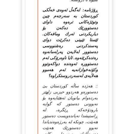
ڕۆژنامه: له‌گه‌ڵ ئه‌وه‌ی خه‌ڵكی
كوردستان به‌ سه‌رجه‌م چین
وتوێژه‌كانی تره‌وه‌ داوای
ده‌ستوورێك ده‌كه‌ن بۆ
دیاریكردنی ئه‌رك ومافه‌كان.
ئێستا تێبینی ده‌كرێت دوای
په‌سندكردنی ره‌شنووسی
ده‌ستوور له‌لایه‌ن په‌رله‌مانه‌وه‌
ره‌تده‌كرێته‌وه‌. ئایا ناوه‌روَكی ئه‌م
ده‌ستووره‌ ئه‌وه‌نده‌ دواكه‌وتوو
وكۆنه‌خوازانه‌یه‌ ئه‌م هه‌موو
هه‌لاَیه‌ی له‌سه‌ردروستكراوه‌؟
:: هه‌ژده‌ ساڵه‌ كوردستان بێ
ده‌ستوره‌و هه‌ردوو حیزبی زلهێز
به‌رده‌وام بیانویان ئه‌هێنایه‌وه‌ بۆ
نه‌بوونی ده‌ستور كه‌ گوایه‌
بارودۆخه‌كه‌ ڕێگره‌، له‌
ڕاستیشدا نه‌یانده‌ویست ده‌ستور
هه‌بێت، چونكه‌ له‌ به‌رژه‌وه‌ندیاندا
نه‌بوو ده‌ستورێك هه‌بێت
ده‌سه‌ڵاتیان سنوردار بكات.