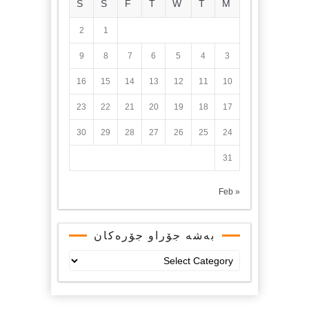
S
S
F
T
W
T
M
2
1
9
8
7
6
5
4
3
16
15
14
13
12
11
10
23
22
21
20
19
18
17
30
29
28
27
26
25
24
31
« Feb
بەشە جۆراو جۆرەکان
بەشە
جۆراو
جۆرەکان