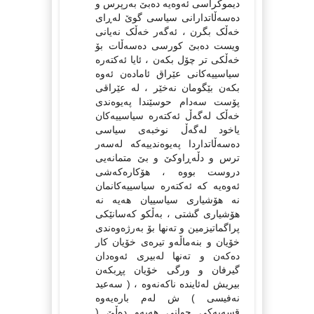
دیموکراسی ئەوەیە دەبێ بەرپرس و
دەسەڵاتدارانی سیاسی گوێ لەڕای
خەڵک بگرن ، ئەگەر خەڵک نەیانی
ویست دەبێ کورسی دەسەڵات بۆ
خەڵکی تر چۆل بکەن ، ئایا ئەکتەرە
سیاسییەکانی عێراق ئامادەن ئەوە
بکەن بێگومان نەخێر ، لە عێراقی
پۆست سەدام حوسێندا پەیوەندی
خەڵک لەگەڵ ئەکتەرە سیاسییەکان
یاخود لەگەڵ نوخبەی سیاسی
دەسەڵاتداردا پەیوەندییەکە لەسەر
ترس و دڵەڕاوکێ و بێ متمانەیی
دروست بووە ، هۆکارەکەشی
ئەوەیە کە ئەکتەرە سیاسییەکانمان
نە هۆشیاری سیاسییان هەیە نە
هۆشیاری گشتی ، بەڵکو کەسانێکی
پراگماتیزمین و تەنها بۆ بەرژەوەندی
خۆیان و بنەماڵەو تیرەی خۆیان کار
دەکەن و تەنها لەبیری ئەوەدان
گیرفان و ورگی خۆیان پڕبکەن
بیریش لەئایندە ناکەنەوە ، ( سەعید
نەفیسی ) ش لەم بارەیەوە
قسەیەکی جوانی هەیەو دەڵێ (