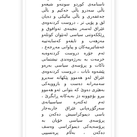
ناسنامەی کوردو سوننەو شیعەو
باڵی سەدرو باڵی حەکیم و باڵی
جەعفەری و باڵی مالیکی و دەیان
لق و پۆپی تر ، دروست کردنەوەی
عێراق لەسەر بنچینەی تەوافوق و
ڕێککەوتنی سیاسی لەنێوان کوتلەو
مەزهەب و تایفەو کەسایەتییە
عەشائیرییەکان و پیاوانی مەڕجەع ،
ئەم جۆرە دروست کردنەوەیە
خزمەت بە بەرژەوەندی نیشتمانی
ناکات و پرۆسەی سیاسی بەرەو
پێشەوە نابات ، دروست کردنەوەی
عێراق لەو هەموو پێکهاتە سەیرو
سەمەرانە دەست و بازوویەکی
بەهێزی دەوێ کە بتوانی ئەو هەموو
بیرو بۆچوونە دژ بەیەکانە ڕابگرێ ،
ئەم ئەکتەرە سیاسییانەی
سەرگۆڕەپانی عێراق جاربەجار
باسی دیموکراسیش دەکەن و
پرۆسەی سیاسی خۆیان بە
پرۆسەیەکی دیموکراسی وەسف
دەکەن ، بەڵام پرەنسیپی