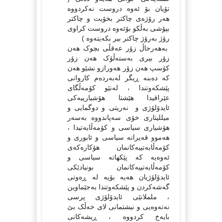
تۆیان بۆ ئەوە دروست نەکردووە
هەر رۆژەی چاکتر بخۆیت و چاکتر
بپۆشی بەڵکو بۆئەوە دروست کراوی
رۆژ بەرۆژ چاکتر بیر بکەیتەوە )
بەهەرحاڵ زۆر عەقڵی بچوک هەن
زۆر بیری بەستەڵۆک هەن زۆر
کۆسپ هەن زۆر هەورازو نشێو هەن
کە دەبنە ڕیگر لەبەردەم کاروانی
پێشکەوتندا ، لەنێو کۆمەڵگای
عێراقیدا هێشتا هۆشیارییەکی
ئایدۆلۆژی و نەریتی و دوگمایی و
میللیتاری خۆی سەپاندووە بەسەر
هۆشیاری سیاسی و کۆمەڵایەتیدا ،
هەموو قەیرانە سیاسی و ئابوری و
کۆمەڵایەتییەکانمان هۆکارەکەی
ئەوەیە کە پێکهاتە سیاسی و
کۆمەڵایەتییەکانمان بونیادێکی
ئایدۆلۆژیان هەیە بۆیە لە ڕەوتی
گەشەکردن و پێشکەوتندا بەجێماوین
، ململانێی ئایدۆلۆژی پرسی
نەتەوەیی و نیشتمانی لای خەڵک بێ
بایەخ کردووە ، ڕیشەکانی