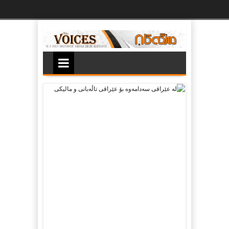
Ski
t
th
conten