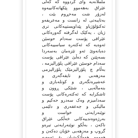
ململانەیە وای کردووە کە گەلی
عێراق بەهەموو پێکهاتەکانییەوە
لەزۆر شت مەحڕوم بێت ،
بەتایبەتی لە زانست و مەعریفەو
تەکنۆلۆژیاو پێداویستییەکانی تری
ژیان ، یەکێک لەگرفتە گەورەکانی
عێراقی پۆست سەدام حوسێن
ئەوەیە کە ئەکتەرە سیاسییەکانی
دەیانەوێ ئەو تێزەمان بەسەردا
بسەپێنن کە دەڵێ عێراقی پۆست
سەدام حوسێن عێراقی پلۆرالیزمە ،
بەڵام چ پلۆرالیزمێک پلۆرالیزمی
مەزهەبی و تایفەگەری و
عەشیرەتگەری و کوتلەبازی و
بنەماڵەیی ، شتێکی ڕوون و
ئاشکرایە کە ئەکتەرەکانی پۆست
سەدامیزم وەک سەدرو حەکیم و
مالیکی و جەعفەری و دلێمی
نوێنەرایەتی خواست و
بەرژەوەندییەکانی خەڵکی عێراق
ناکەن ، بەڵکو نوێنەرایەتی تیرەو
گروپ و مەزهەبی خۆیان دەکەن و
هەموو هەوڵێکیشیان بۆ ئەوەیە