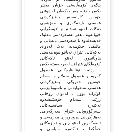
پێگەی کۆمەڵایەتی خۆیان بەهێز
بکەن ، بۆیە هەر یەکەیان لەشوێنی
خۆیەوە کارلەسەر بەهێزکردنی
هەستی تایفەگەری و مەزهەبی
دەکات لەنێو ئەندام و لایەنگرانی
خۆیانەوە ، هەر لەسەردەمی مەلیک
فەیسەلەوە تا سەردەمی تاڵەبانی و
مالیکی حکومەتە یەک لەدوای
یەکەکانی عێراق نەیانتوانیوە هەستی
هاوڵاتیبوون لەنێو تاکەکانی
کۆمەڵگای عێراقیدا بەرجەستە بکەن
، رژێمە تۆتالیتارەکانی عەبدول
کەریم و عەبدول سەلام و سەدام
حوسێن خەریکی بەهێزکردنی
هەستی نەتەوایەتی و ناسیۆنالیزمی
کوێرانە بوون ، لەدوای روخانی
رژێمی سەدام حوسێنیشەوە
ئەکتەرە سیاسییەکانی
سەرگۆڕەپانی عێراق سەرگەرمی
بەهێزکردنی بیروباوەڕی مەزهەبی و
تایفەگەرین لەنێو چین و توێژەکانی
خەڵکدا ، ئەکتەرە سیاسی و