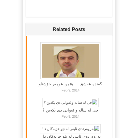
Related Posts
گه‌نده‌ عه‌شق … هێمن عومه‌ر خۆشناو
Feb 9, 2014
چی لە سالە و ئەوانی دی بكەین ؟
Feb 9, 2014
پەروەردەی ئاینی لە نێو حزبەکان دا !