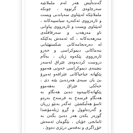
گەندەڵیش هەر لەم ململانێیە
سەرچاوەی گرتووە ، چونکە
ململانێکە لەپێناوی سەپاندنی ویست
و ئارەزووی ئەکتەرە سیاسییەکانە ،
لەپێناوی ویست و ئارەزووی پیاوانی
ناو مەزهەب و سەرقافڵەی
مەزهەبەکانە ، کە ئەمەش یەکێکە
لە دەرەنجامەکانی شکستهێنانی
بنەماکانی دیموکراسی و حەزو
ئارەزووی پێکەوە ژیان ، بەڵام
دروست کردنەوەی عێراق لەسەر
بنچینەی دیموکراسی خەونی هەموو
پێکهاتە جیاجیاکانی عێراقەو ئەمڕۆ
بێ یان سبەی هەردەبێ بێتە دی ،
خەڵکی عێراق بەهەموو
پێکهاتەکانییەوە دەبێ هەنگاو بە
هەنگاو فرسەخ بە فرسەخ بەرەو
ئاسۆ هەڵبکشێن ئەگەر بەنێو زریان
و گەردەلوول و گڕو ژیلەمۆشدا
گوزەر بکەن هەر دەبێ بگەن بە
ئامانجی خۆیان ، بێگومان ئەمەش
خۆڕاگری و نەفەس درێژی دەوێ ،