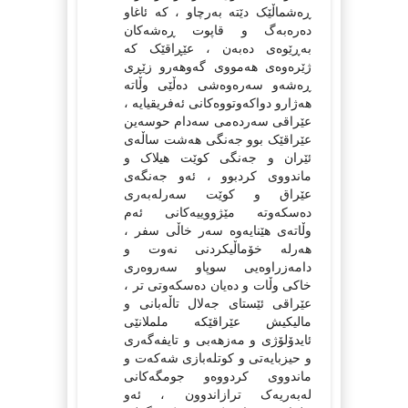
ڕەشماڵێک دێتە بەرچاو ، کە ئاغاو
دەرەبەگ و قاپوت ڕەشەکان
بەڕێوەی دەبەن ، عێڕاقێک کە
ژێرەوەی هەمووی گەوهەرو زێڕی
ڕەشەو سەرەوەشی دەڵێی وڵاتە
هەژارو دواکەوتووەکانی ئەفریقیایە ،
عێراقی سەردەمی سەدام حوسەین
عێراقێک بوو جەنگی هەشت ساڵەی
ئێران و جەنگی کوێت هیلاک و
ماندووی کردبوو ، ئەو جەنگەی
عێراق و کوێت سەرلەبەری
دەسکەوتە مێژووییەکانی ئەم
وڵاتەی هێنایەوە سەر خاڵی سفر ،
هەرلە خۆماڵیکردنی نەوت و
دامەزراوەیی سوپاو سەروەری
خاکی وڵات و دەیان دەسکەوتی تر ،
عێراقی ئێستای جەلال تاڵەبانی و
مالیکیش عێراقێکە ململانێی
ئایدۆلۆژی و مەزهەبی و تایفەگەری
و حیزبایەتی و کوتلەبازی شەکەت و
ماندووی کردووەو جومگەکانی
لەبەریەک ترازاندوون ، ئەو