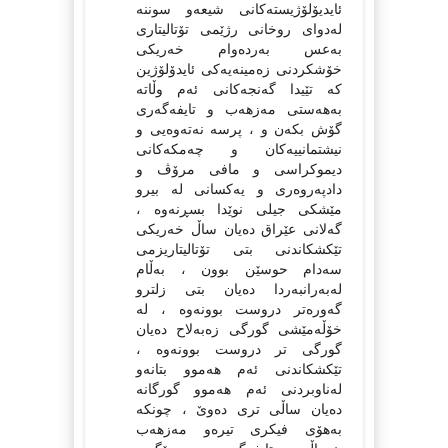
ئایدیۆلۆژیستەکانی شیعەو سوننە
لەدوای روخانی رژێمی تۆتالیتاری
بەعس بەردەوام خەریکی
خۆشکردنی زەمینەیەکی ئایدۆلۆژین
کە تێیدا گەنجەکانی ئەم وڵاتە
بەهەستی مەزهەب و تایفەگەری
گۆش بکەن و ، پرسە نەتەوەیی و
نیشتمانییەکان و چەمکەکانی
دیموکراسی و مافی مرۆڤ و
دادپەروەری و یەکسانی لە بیرو
مێشکی جیلی نوێدا بسڕنەوە ،
گەلانی عێراق دەیان ساڵ خەریکی
تێکشکاندنی بتی تۆتالیتاریزمی
سەدام حوسێن بوون ، بەڵام
لەبەرانبەردا دەیان بتی زلترو
گەورەتر دروست بوونەوە ، لە
خۆڵەمێشی گورگی زەبەلاح دەیان
گورگی تر دروست بوونەوە ،
تێکشکاندنی ئەم هەموو بتانەو
لەناوبردنی ئەم هەموو گورگانە
دەیان ساڵی تری دەوێ ، چونکە
بەهۆی فیکری تیرەو مەزهەب