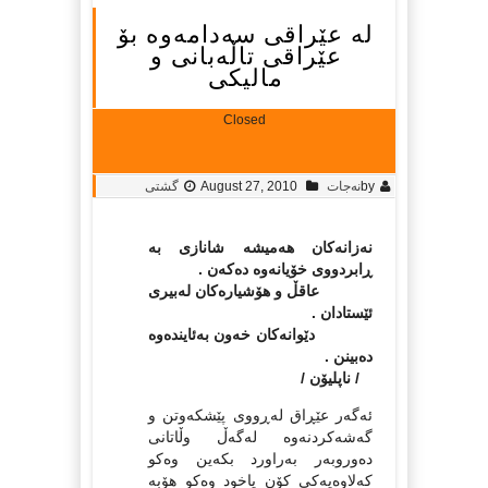
له‌ عێراقی سه‌دامه‌وه‌ بۆ
عێراقی تاڵه‌بانی و
مالیکی
Closed
by
نه‌جات
August 27, 2010
گشتی
نەزانەکان هەمیشە شانازی بە
ڕابردووی خۆیانەوە دەکەن .
عاقڵ و هۆشیارەکان لەبیری
ئێستادان .
دێوانەکان خەون بەئایندەوە
دەبینن .
/ ناپلیۆن /
ئەگەر عێڕاق لەڕووی پێشکەوتن و
گەشەکردنەوە لەگەڵ وڵاتانی
دەوروبەر بەراورد بکەین وەکو
کەلاوەیەکی کۆن یاخود وەکو هۆبە