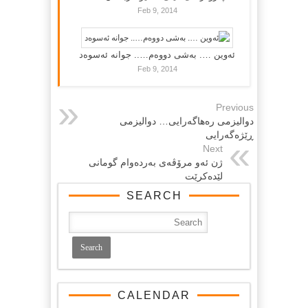
Feb 9, 2014
ئەوین …. بەشی دووەم….. جوانە ئەسوەد
Feb 9, 2014
Previous
دوالیزمى رەهاگەرایى… دوالیزمى
ڕێژەگەرایى
Next
ژن ئه‌و مرۆڤه‌ی به‌رده‌وام گومانی
لێده‌کرێت
SEARCH
CALENDAR