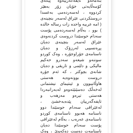
بنەماڵەو تایفەگەرییەوە پێگەی
کۆمەڵایەتی خۆیان زۆر بەهێز
کردووە ، لەسەردەمی بەعسدا
دروستکردنی عێراق لەسەر بنچینەی
( امە عربیە واحدە زات رسالە خالدە
) بوو ، بەڵام لەسەردەمی پۆست
سەدام حوسێندا دروست کردنەوەی
عێراق لەسەر بنچینەی دەیان
پڕەنسیپی لەرزۆک و دەیان
ناسنامەی جۆراوجۆرە ، وەک کوردو
سوننەو شیعەو سەدرو حەکیم
مالیکی و دلێمی و تاریقی و دەیان
شانەی بچوکتر ، کە ئەم جۆرە
دروست بوونەوەیە هەستی
هاوڵاتیبوون و ئینتیمای نیشتمانی
لەخەڵک دەسێنێتەوەو لەبەرانبەردا
هەستی تیرەو مەزهەب و
تایفەگەرییان پێدەبەخشێ ،
لەعێراقی سەدام حوسێندا دوو
ناسنامە هەبوو ناسنامەی کوردو
ناسنامەی عەرەب ، بەڵام لەعێراقی
پۆست سەدام حوسێندا دەیان
ناسنامەت دەست دەکەوێ ، وەک