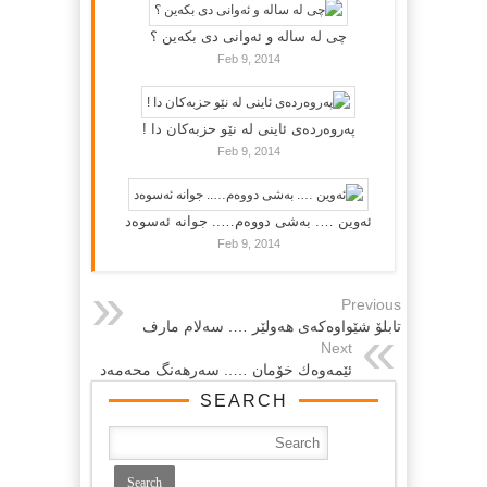
چی لە سالە و ئەوانی دی بكەین ؟
Feb 9, 2014
پەروەردەی ئاینی لە نێو حزبەکان دا !
Feb 9, 2014
ئەوین …. بەشی دووەم….. جوانە ئەسوەد
Feb 9, 2014
Previous
تابلۆ شێواوه‌كه‌ی هه‌ولێر …. سه‌لام مارف
Next
ئێمه‌وه‌ك خۆمان ….. سه‌رهه‌نگ محه‌مه‌د
SEARCH