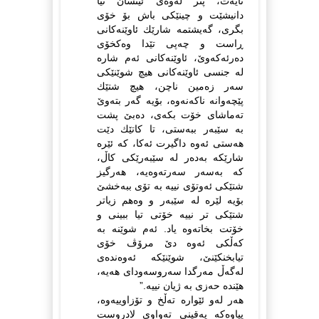
نایه‌ت، پتر له‌وه‌ی ئینسان تیا
دانیشێت و چینێكی باش بۆ خۆی
بگری، گه‌یشتمه‌ شارێك ئاوێنه‌كانی
ڕاست و چه‌پی تێدا وه‌كخۆی
ده‌رئه‌كه‌وێ، ئاوێنه‌كانی ئه‌م شاره‌
له‌ جنسی ئاوێنه‌كانی هیچ شوێنێكی
سه‌ر زه‌مین ناچن، هیچ شتێك
پێچه‌وانه‌ ناكه‌نه‌وه‌، بۆیه‌ گه‌ر بته‌وێ
ته‌ماشای خۆت بكه‌ی، ده‌بێ پشت
به‌ سێبه‌ر ببه‌ستی، تا كاتێك دێت
هه‌ستی ئه‌وه‌ داگیرت ئه‌كا، كه‌ ئێره‌
شارێكه‌ به‌ده‌ر له‌ سێبه‌رێكی كاڵ،
كه‌ به‌سه‌ر سه‌رته‌وه‌یه‌، هه‌رگیز
شتێكی ئه‌وتۆی نییه‌ به‌ تۆی ببه‌خشێ
بۆیه‌ لێره‌ له‌ سێبه‌ر و وه‌هم زیاتر
شتێكی تر نییه‌ خۆتی تیا ببینی و
خۆتت بخاته‌وه‌ یاد. ئه‌م شوێنه‌ به‌
كه‌ڵكی ئه‌وه‌ دێ مرۆڤ خۆی
تیابخنكێنێ، شوێنێكه‌ ئه‌وه‌نده‌ی
له‌گه‌ڵ مه‌رگدا سه‌روسه‌ودای هه‌یه‌،
هێنده‌ حه‌زی به‌ ژیان نییه‌.”
هه‌ر له‌و ئێواره‌ ته‌ڵخ و تۆزاوییه‌وه‌،
پیاوه‌كه‌ یه‌قینی ته‌واوی لادروست