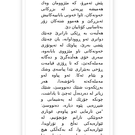
پێش ئه‌مڕۆ، كه‌ مێژوومان وه‌ك
هه‌میشه‌ پڕیه‌تی له‌ بزڕكانی
خه‌ونه‌كان، ئاوا خه‌ونی بابانییه‌كانیش
ئه‌بزڕكێ و هه‌موو شته‌كان زۆر
به‌ئاسانیی كۆتاییان دێ.
هه‌ڵبه‌ت به‌ ڕێكی نازانرێ چه‌نێك
دواتری ئه‌و ڕووداوانه‌، یان چه‌نێك
پێشی به‌رێ، پیاوێك له‌ ته‌پوتۆزی
خه‌ونه‌كانی ناو مێژووی بابانه‌وه‌،
سه‌ری خۆی هه‌ڵده‌گرێ و ده‌گاته‌
مه‌مله‌كه‌تێ، كه‌ تا ڕۆژی قیامه‌ت
ڕۆحی به‌بێزاری تێدا پیاسه‌ی وشك
و بێتام ئه‌كا. ئه‌و پیاوه‌ له‌و
مه‌مله‌كه‌ته‌ ناخۆشه‌دا، هه‌ر
به‌ڕێكه‌وت شتێك ده‌نووسێ، شتێك
زیاتر له‌ ده‌رده‌دڵ ئه‌چێ تا یاداشت،
چونكه‌ جۆرێك له‌ په‌شیمانی و
شپرزه‌یی پێوه‌ دیاره‌، ده‌نووسێ:
“من تارمایی ئه‌و پیاوه‌م، غوباری
خه‌ونێكی نازانم چۆنچۆنیم، له‌
ئێواره‌یه‌كی ته‌ڵخ و تۆزاویدا،
ئێواره‌یه‌كی وا، كه‌ به‌كه‌ڵكی هیچ