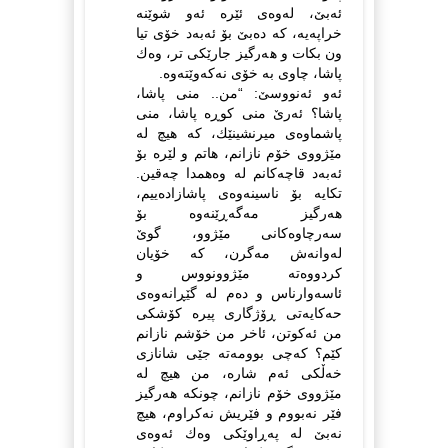
ئه‌بێ، له‌وه‌ی ئێره‌ ئه‌و شوێنه‌
خراپه‌یه‌، كه‌ ده‌بێ بۆ ئه‌به‌د خۆی تیا
ون بكات و هه‌رگیز جارێكی تر، وه‌ك
پاشا، چاوی به‌ خۆی نه‌كه‌وێته‌وه‌.
ئه‌و ئه‌نووسێ: “من.. منی پاشا،
پاشا؟ ئه‌رێ منی كوڕه‌ پاشا، منی
پاشماوه‌ی میرنشینێك، كه‌ هیچ له‌
مێژووی خۆم نازانم، هاتم و لێره‌ بۆ
ئه‌به‌د قاچه‌كانم له‌ وه‌همدا چه‌قین.
تكایه‌ بۆ ناسینه‌وه‌ی پاشازاده‌ییم،
هه‌رگیز مه‌گه‌ڕێنه‌وه‌ بۆ
سه‌رچاوه‌كانی مێژوو، گوێ
له‌وانه‌ش مه‌گرن، كه‌ خۆیان
كردووه‌ته‌ مێژوونووس و
ئاسه‌وارناس و ده‌م له‌ گێڕانه‌وه‌ی
حه‌كایه‌تی ڕۆژگاری پیره‌ كۆشكی
من ئه‌كوتن، ئاخر من خۆشم نازانم
كێم؟ كه‌چی بوومه‌ته‌ جێی شانازی
خه‌ڵكی ئه‌م شاره‌، من هیچ له‌
مێژووی خۆم نازانم، چونكه‌ هه‌رگیز
فێر نه‌بووم و فێریش نه‌كراوم، هیچ
نه‌بێ له‌ په‌ڕاوێكی وه‌ك ئه‌وه‌ی