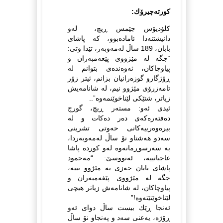
كورته‌چیرۆك:
كلۆدیۆس جێمس ڕیچ، له‌و
دانیشتنه‌دا ئاماده‌بوو، كه‌ پاشای
بابان، 189 ساڵ له‌مه‌وبه‌ر، تێدا وتی:
“جگه‌ له‌ مێژووی پێغه‌مبه‌ران و
پیاوچاكان، ئه‌وه‌نده‌ی بتوانم له‌
ڕۆژگارو گوزه‌رانیان بزانم، ئیتر زۆر
تامه‌زرۆی مێژوو نیم، له‌ شانامه‌یش
زیاتر، شتێكی لێناخوێنمه‌وه‌”..
ئیدی ئه‌و: مسته‌ر ڕیچ، گورج
ده‌فته‌ره‌كه‌ی ده‌ر ده‌كات و له‌
بیره‌وه‌رییه‌كانی حه‌وتی تشرینی
سه‌دو هه‌شتاو نۆ ساڵ له‌مه‌وبه‌ردا،
به‌ سه‌رسوڕمانه‌وه‌ له‌و كورده‌ پاشا
عاجباتییه‌، ئه‌نووسێ: “مه‌حمود
پاشای بابان حه‌زی به‌ مێژوو نییه‌،
جگه‌ له‌ مێژووی پێغه‌مبه‌ران و
پیاوچاكان، له‌ شانامه‌ش زیاتر هیچی
لێناخوێنێته‌وه‌!”
ئه‌نجا ڕێك بیست ساڵ دوای ئه‌و
ڕۆژه‌، یه‌عنی سه‌د و په‌نجاو نۆ ساڵ