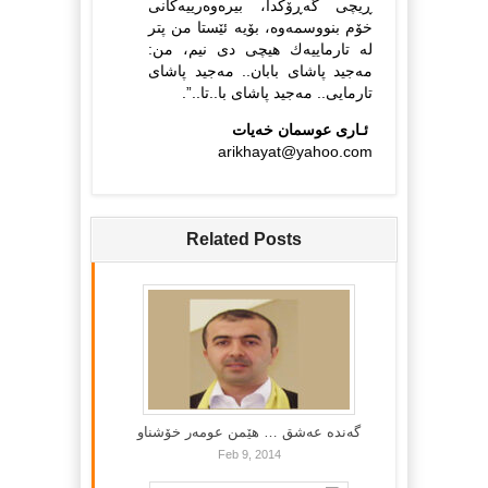
ڕیچی گه‌ڕۆكدا، بیره‌وه‌رییه‌كانی
خۆم بنووسمه‌وه‌، بۆیه‌ ئێستا من پتر
له‌ تارماییه‌ك هیچی دی نیم، من:
مه‌جید پاشای بابان.. مه‌جید پاشای
تارمایی.. مه‌جید پاشای با..تا..”.
ئـاری عوسمان خه‌یات
arikhayat@yahoo.com
Related Posts
گه‌نده‌ عه‌شق … هێمن عومه‌ر خۆشناو
Feb 9, 2014