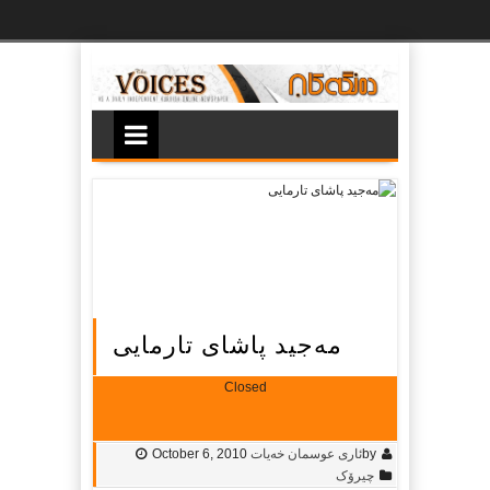
Ski
t
th
conten
مه‌جید پاشای تارمایی
Closed
by
ئاری عوسمان خه‌یات
October 6, 2010
چیرۆک