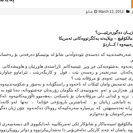
March 12, 2012
شانۆ
ــان ده‌گوزه‌رێنیـــن؟
لكۆڤیچ – ویلایه‌ته‌ یه‌كگرتووه‌كانی ئه‌مریكا
ه‌بییه‌وه‌ / كـــاردۆ
شه‌ره‌فمه‌ندییه‌ كه‌ ده‌سته‌ی نێوده‌وڵه‌تی شانۆ له‌ یونیسكۆ ده‌رفه‌تی بۆ ره‌خسا
،
نه‌یه‌وه‌ به‌شێوه‌یه‌كی چڕ وپڕ تێبینییه‌كانم ئاڕاسته‌ی هاوڕێیان و هاوپیشه‌كانی خ
ه‌كه‌تان سه‌رنجبه‌ر و ره‌سه‌ن بێت ، قوڵ و كاریگه‌ربێت ، تێراماوو جیاوازبێت
ی چییه‌تی ئه‌وه‌ی تۆ مرۆڤانه‌ بێت ؟
وه‌ی ئه‌مه‌یش وامان لێبكات له‌ ناخه‌وه‌ و راستگۆیانه‌ و به‌سۆز و شكۆمه‌ندییه‌وه
هه‌ژاریی و ئه‌و نه‌بوونییه‌ی كه‌ بێگومان زۆربه‌تان چه‌شتووتانه‌، ده‌با ئێوه‌ به‌ 
 ترپه‌ و لێدانی دڵی مرۆڤانه‌مان بۆ باسبكه‌ن ،به‌هه‌موو ئاڵۆزییه‌كانییه‌وه‌ ،له‌ك
 به‌ ئامانجی ژیانتان ،و له‌باشترین بارودۆخی خۆتاندا ، ته‌نها له‌و كاته‌دا كه
‌ڕانه‌ به‌ده‌ستبهێنن كه‌ پرسیاره‌ سه‌ره‌كییه‌كه‌ رووناك ده‌كه‌نه‌وه‌: چۆن ژیان ده‌گو
سه‌ركه‌وتنتان بۆ ده‌خوازم.
ه‌ ،پاشان له‌ چه‌ند كارێكی ته‌له‌فزیۆنی دا به‌شدارییكردووه‌ و دواتر روویكردووه‌ت