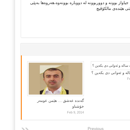
جه‌سته‌ی كردوون جیاواز بوونه‌ و دووربوونه‌ له‌ دووباره‌ بوونه‌وه‌،هه‌روه‌ها به‌پێی
ێتی هێنده‌ی مالكۆڤیچ
لە و ئەوانی دی بكەین ؟
F
گه‌نده‌ عه‌شق … هێمن عومه‌ر
خۆشناو
Feb 9, 2014
Previous