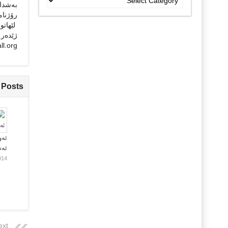
جۆراو
رۆژنامه
جۆرەکان
لێهاتو
ژێده‌ر
ll.org
 Posts
ئەو
ئە
014
ext