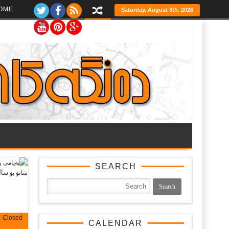
Ski
OME
Saturday, August 8th, 2026
t
th
conten
SEARCH
Closed
CALENDAR