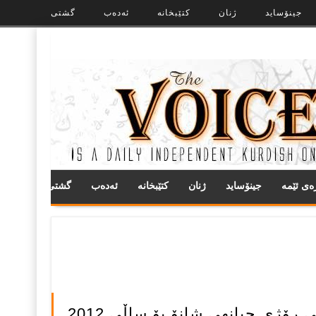
جینۆساید
ژنان
کتێبخانە
ئەدەب
گشتی
ره‌ی ئێمه
جینۆساید
ژنان
کتێبخانە
ئەدەب
گشتی
ی رۆژی جیانهی شانۆ بۆ ساڵی 2012