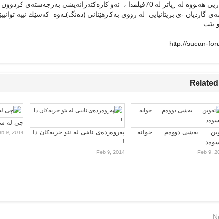
به‌شداریی هه‌بووه‌ له‌ زیاتر له‌ 70فیلمدا ، ئه‌و كاره‌كته‌رانه‌یشی به‌ر
‌ی گاردیان -ی بریتانیایی له‌ رووی به‌كارهێنانی (ده‌نگ)ـه‌وه‌ كه‌سێك نییه‌ توانیب
و بێت.
http://sudan-fora
Related
چی لە سا
ین …. بەشی دووەم….. جوانە
پەروەردەی ئاینی لە نێو حزبەکان دا
eb 9, 2014
سوەد
!
Feb 9, 2014
Feb 9, 2
N