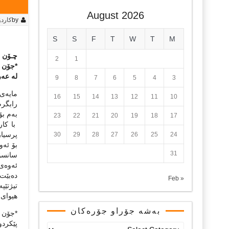
August 2026
by
کاردۆ
S
S
F
T
W
T
M
چـۆن ژی
2
1
*جۆن ما
له‌ عه‌ر
9
8
7
6
5
4
3
مایه‌ی 
16
15
14
13
12
11
10
رابگرم
به‌م بۆ
23
22
21
20
19
18
17
با كار
پرسیار
30
29
28
27
26
25
24
بۆ ئه‌
31
سانسۆر 
ئه‌وه‌ی
ده‌بێت
« Feb
تیژتێپه
هیوای 
بەشە جۆراو جۆرەکان
پێكردوو
بەشە