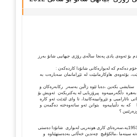
ندم بۆ ئه‌وه‌ی یادی په‌نجا ساڵه‌ی رۆژی جیهانیی شانۆ به‌رز
ۆم ده‌كه‌م كه‌ له‌بواره‌كانی شانۆدا كارده‌كه‌ن :
، بۆئه‌وه‌ی هاوكارمانبێت له‌ تێڕامانمان سه‌باره‌ت به‌
‌ ستایشی بكه‌ین ،ده‌با ئێوه‌ زاڵبن به‌سه‌ر ركابه‌ره‌كان و
به‌هره‌ دڵگه‌رمییه‌وه‌ پیرۆزبایی له‌ یه‌كتربكه‌ن ئه‌ویش بۆ
اتی نائارامیی و تێڕوانیینه‌كانیدا، تا وای لێدێت ئه‌و كاره‌
‌ به‌ دڵنیاییه‌وه‌ بتوانن ئه‌و ساته‌وه‌خته‌ ده‌گمه‌ن و
زه‌رێنین ؟
*جۆن مالكۆڤیچ /سینه‌ماكار و شانۆكار ێكی ئه‌مریكایییه‌ ،له‌دایكبووی 9ی دیسه‌مبه‌ری 1953یه‌،سه‌ره‌تای كاری هونه‌ریی له‌بواری شانۆدا ده‌ستی
ه‌ سینه‌ما ،مالكۆڤیچ چه‌ندین خه‌ڵاتی به‌ده‌ستهێناوه‌ و