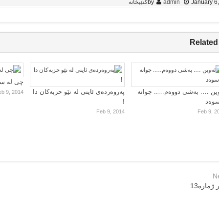
January 6
admin
by
کتێبخانە
Related
چی لە سا
ین …. بەشی دووەم….. جوانە
پەروەردەی ئاینی لە نێو حزبەکان دا
eb 9, 2014
سوەد
!
Feb 9, 2014
Feb 9, 2
N
 ژماره‌13