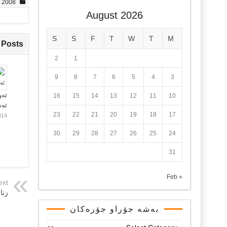
, 2008
August 2026
S
S
F
T
W
T
M
 Posts
2
1
9
8
7
6
5
4
3
ئەو
16
15
14
13
12
11
10
ئە
23
22
21
20
19
18
17
014
30
29
28
27
26
25
24
31
« Feb
ext
زنار
بەشە جۆراو جۆرەکان
بەشە