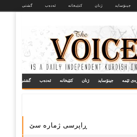
جینۆساید
ژنان
کتێبخانە
ئەدەب
گشتی
ره‌ی ئێمه
جینۆساید
ژنان
کتێبخانە
ئەدەب
گشتی
ڕاپرسی ژماره‌ سێ