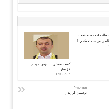
لە و ئەوانی دی بكەین ؟
F
گه‌نده‌ عه‌شق … هێمن عومه‌ر
خۆشناو
Feb 9, 2014
Previous
یۆستین گۆردەر