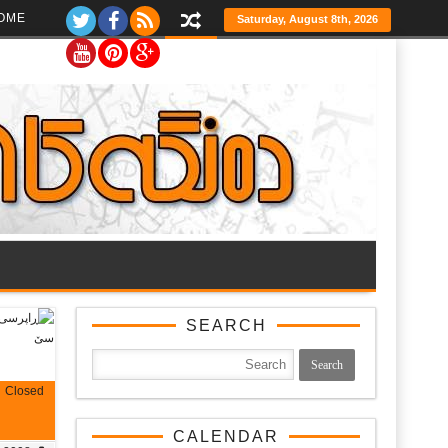
Ski
OME
Saturday, August 8th, 2026
t
th
conten
SEARCH
Closed
CALENDAR