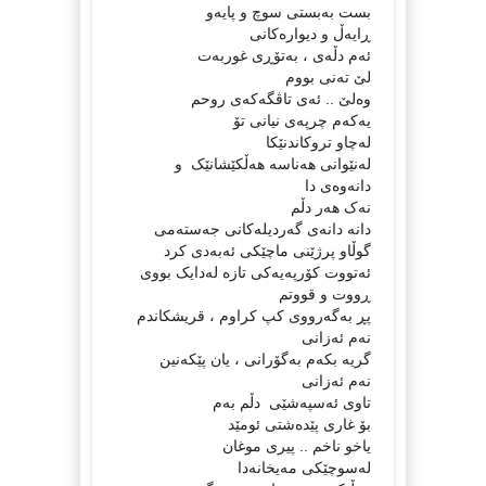
بست به‌بستی سوچ و پایه‌و
ڕایه‌ڵ و دیواره‌کانی
ئه‌م دڵه‌ی ، به‌تۆڕی غوربه‌ت
لێ ته‌نی بووم
وه‌لێ .. ئه‌ی تاڤگه‌که‌ی روحم
یه‌که‌م چرپه‌ی نیانی تۆ
له‌چاو تروکاندنێکا
له‌نێوانی هه‌ناسه‌ هه‌ڵکێشانێک و
دانه‌وه‌ی دا
نه‌ک هه‌ر دڵم
دانه‌ دانه‌ی گه‌ردیله‌کانی جه‌سته‌می
گوڵاو پرژێنی ماچێکی ئه‌به‌دی کرد
ئه‌تووت کۆرپه‌یه‌کی تازه‌ له‌دایک بووی
ڕووت و قووتم
پڕ به‌گه‌رووی کپ کراوم ، قریشکاندم
نه‌م ئه‌زانی
گریه‌ بکه‌م به‌گۆرانی ، یان پێکه‌نین
نه‌م ئه‌زانی
تاوی ئه‌سپه‌شێی دڵم به‌م
بۆ غاری پێده‌شتی ئومێد
یاخو ناخم .. پیری موغان
له‌سوچێکی مه‌یخانه‌دا