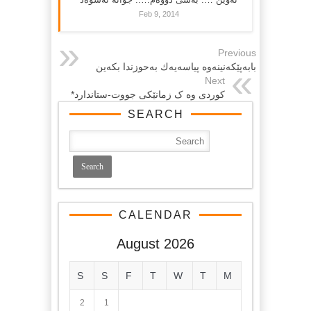
Feb 9, 2014
Previous
بابەپێكەنینەوە پیاسەیەك بەحوزندا بكەین
Next
کوردی وه ک زمانێکی جووت-ستاندارد*
SEARCH
CALENDAR
August 2026
S
S
F
T
W
T
M
2
1