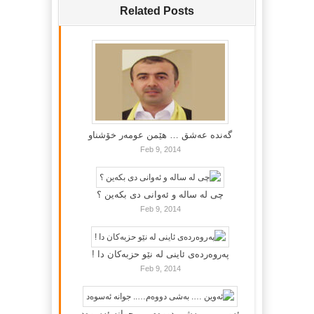
Related Posts
گه‌نده‌ عه‌شق … هێمن عومه‌ر خۆشناو
Feb 9, 2014
چی لە سالە و ئەوانی دی بكەین ؟
Feb 9, 2014
پەروەردەی ئاینی لە نێو حزبەکان دا !
Feb 9, 2014
ئەوین …. بەشی دووەم….. جوانە ئەسوەد