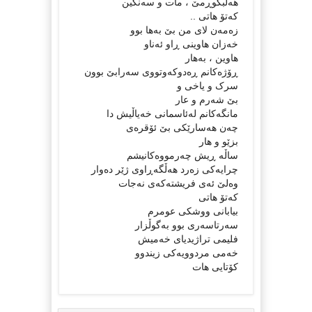
هه‌ڵبکوڕمێ ، مات و سه‌نگین
که‌تۆ هاتی ..
زه‌مه‌ن لای من بێ به‌ها بوو
خه‌زان هاوینی ڕاو ئه‌ناو
هاوین ، به‌هار
ڕۆژه‌کانم ڕه‌دوکه‌وتووی سه‌رابێ بوون
سرک و یاخی و
بێ شه‌رم و عار
مانگه‌کانم له‌ئاسمانی خه‌یاڵیش دا
چه‌ن هه‌سارێکی بێ ئۆقره‌ی
بزێو و هار
ساڵه‌ ڕیش چه‌رمووه‌کانیشم
چرایه‌کی زه‌رد هه‌ڵگه‌ڕاوی ژێر ده‌وار
وه‌لێ ئه‌ی فریشته‌که‌ی نه‌جات
که‌تۆ هاتی
بیابانی ووشکی عومرم
سه‌رتاسه‌ری بوو به‌گوڵزار
فلیمی تراژیدیای خه‌میش
خه‌می مردوویه‌کی زیندوو
کۆتایی هات