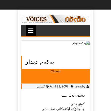
Ski
t
th
conten
یه‌که‌م دیدار
Closed
by
به‌ندی
April 22, 2008
گشتی
به‌ندی عه‌لی…..
که‌تۆ هاتی
جاڵجاڵۆکه‌ لیکنه‌کانی نه‌هامه‌تی