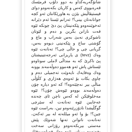
شانۆگەریەكداو بە دوو دڵۆپ فرمێسك
قەرەبووی كەس و كاریان بكەنەوەو دوای
فیستیڤاڵیش بێژن بە هاورێكانتان ئەو كچە
جوانانەتان بینی؟! ئەزانم ئێستا ئەم دێرانە
ئەخوێننەوەو پێكەنینتان پێ دێ چونكە ئێوە
قەت نازانن بگرین و دەم و لێوتان
ناشوكری نەبێ بەس شەراب و ماچ و
گۆشتی ساج و پێكەنینی دیوەو بەس،
گریانی چی و حاڵی چی؟! تەنانەت ئێوە
وەك (tevz) ی یاریزانی ئەرجەنتینیشتان
پێ ناكرێ كە بە منداڵی لاملی سوتاوەو
ئێستاش پاش ئەو هەموو دەوڵەمەند بوونە
وەك وەفایەك نایەوێت تەجمیلی دەم و
چاوی بكات بۆ ئەوەی هەژاری و كڵۆڵی
مناڵی بیر نەچێتەوە؟! كە ئەو دیارە چۆن
دەوڵەمەند بووەو ئێوەش چۆن؟! ئێوە
مەخلوقێكن لە كەس ناچن ئای چەندە
عەجایبن ئێوە تەنانەت لە سێرچی
گوگڵیشدا نادۆزرێنەوەو نین، بەراست ئێوە
چین؟! بۆ وا ئەو میللەتە لە بیر ئەكەن،
تەنانەت ناتوانن تەنها شەوێك پێش
مەستی بیربكەنەوەو رۆژانی سەخت
بخەنەوە بیرتان، ئێوە وەك فەیلەسوفێك