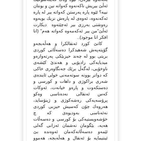
ئەڵێ بیریش ناكەنەوە كەواتە نین و بونتان
نییە؟ ئێوە پارە پەرستن كەواتە بیر لە پارە
ئەكەنەوە، ئەوەی لە پارەش نزیك بویەوە
رەوشتی بەرزی بیر ئەچێتەوە دیكارت
ئەڵێ"من بیر ئەكەمەوە كەواتە هەم" (انا
افكر انا موجود)..
كاتێ كورد ئەنفالكرا و هەڵەبجەو
گۆپتەپەش شەهیدكرا دەسەڵاتی كوردی
بریتی بوو لە چەند حیزبێكی پەرتەوازەو
میدیایەكی رادیۆیی و هەندێ كێشەی
ناوخۆیی، لەگەڵ برێك جەنگاوەری خاكی
كە دواتر بوونە سوتەمەنی خولی ئایندەی
شەری براكوژی و داهات و كورسی و
دەستكەوت و پارەو خیانەت، ئەوكات
كەس ئەنفالی نەدەناسی وەكو
پرۆسەیەكی رەشەكوژی و ژینۆساید،
هەروەك چۆن كەسیش حیزبی كوردی
نەئەناسی بەودیوەی كە چ
خۆشەویستیەكی بۆ كورسی و دەسەڵات
هەیە، بێگومان نەشمان ئەزانی گەلی
ئێمەو دەسەڵاتەكەمان ئەوەندە بێ
ئینتیمایە بۆ ئەنفال و هەڵەبجە، هەموو