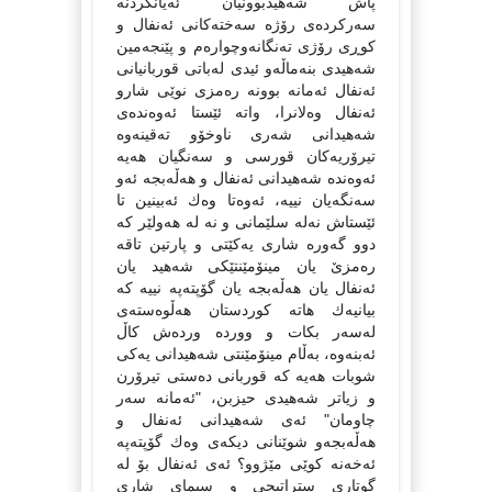
پاش شەهیدبوونیان ئەیانكردنە
سەركردەی رۆژە سەختەكانی ئەنفال و
كوڕی رۆژی تەنگانەوچوارەم و پێنجەمین
شەهیدی بنەماڵەو ئیدی لەباتی قوربانیانی
ئەنفال ئەمانە بوونە رەمزی نوێی شارو
ئەنفال وەلانرا، واتە ئێستا ئەوەندەی
شەهیدانی شەری ناوخۆو تەقینەوە
تیرۆریەكان قورسی و سەنگیان هەیە
ئەوەندە شەهیدانی ئەنفال و هەڵەبجە ئەو
سەنگەیان نییە، ئەوەتا وەك ئەبینین تا
ئێستاش نەلە سلێمانی و نە لە هەولێر كە
دوو گەورە شاری یەكێتی و پارتین تاقە
رەمزێ یان مینۆمێنتێكی شەهید یان
ئەنفال یان هەڵەبجە یان گۆپتەپە نییە كە
بیانیەك هاتە كوردستان هەڵوەستەی
لەسەر بكات و ووردە وردەش كاڵ
ئەبنەوە، بەڵام مینۆمێنتی شەهیدانی یەكی
شوبات هەیە كە قوربانی دەستی تیرۆرن
و زیاتر شەهیدی حیزبن، "ئەمانە سەر
چاومان" ئەی شەهیدانی ئەنفال و
هەڵەبجەو شوێنانی دیكەی وەك گۆپتەپە
ئەخەنە كوێی مێژوو؟ ئەی ئەنفال بۆ لە
گوتاری ستراتیجی و سیمای شاری