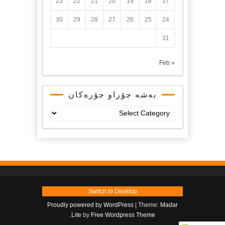
23
22
21
20
19
18
17
30
29
28
27
26
25
24
31
« Feb
بەشە جۆراو جۆرەکان
بەشە
جۆراو
جۆرەکان
Switch to Desktop
Proudly powered by WordPress
|
Theme:
Madar
.
Lite
by
Free Wordpress Theme