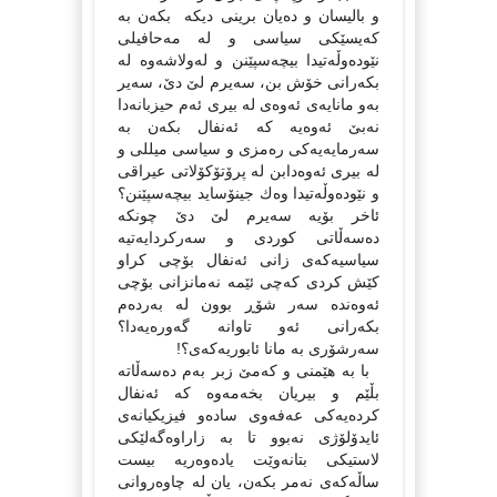
و بالیسان و دەیان برینی دیكە بكەن بە
كەیسێكی سیاسی و لە مەحافیلی
نێودەوڵەتیدا بیچەسپێنن و لەولاشەوە لە
بكەرانی خۆش بن، سەیرم لێ دێ، سەیر
بەو مانایەی ئەوەی لە بیری ئەم حیزبانەدا
نەبێ ئەوەیە كە ئەنفال بكەن بە
سەرمایەیەكی رەمزی و سیاسی میللی و
لە بیری ئەوەدابن لە پرۆتۆكۆلاتی عیراقی
و نێودەوڵەتیدا وەك جینۆساید بیچەسپێنن؟
ئاخر بۆیە سەیرم لێ دێ چونكە
دەسەڵاتی كوردی و سەركردایەتیە
سیاسیەكەی زانی ئەنفال بۆچی كراو
كێش كردی كەچی ئێمە نەمانزانی بۆچی
ئەوەندە سەر شۆڕ بوون لە بەردەم
بكەرانی ئەو تاوانە گەورەیەدا؟
سەرشۆری بە مانا ئابوریەكەی؟!
با بە هێمنی و كەمێ زبر بەم دەسەڵاتە
بڵێم و بیریان بخەمەوە كە ئەنفال
كردەیەكی عەفەوی سادەو فیزیكیانەی
ئایدۆلۆژی نەبوو تا بە زاراوەگەلێكی
لاستیكی بتانەوێت یادەوەریە بیست
ساڵەكەی نەمر بكەن، یان لە چاوەروانی