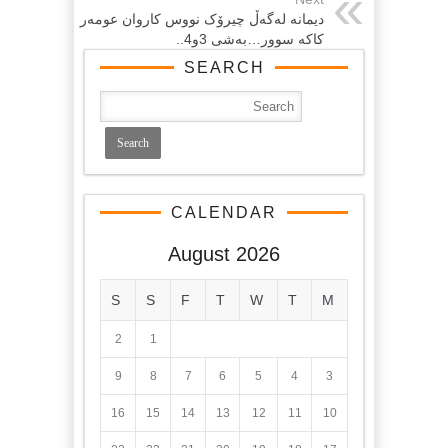
دیمانه‌ له‌گه‌ڵ چیرۆک نووس کاروان عومه‌ر
کاکه‌ سوور…به‌شی 3و4..
SEARCH
CALENDAR
August 2026
S
S
F
T
W
T
M
2
1
9
8
7
6
5
4
3
16
15
14
13
12
11
10