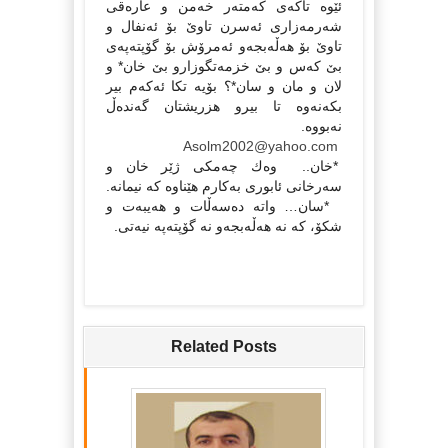
ئێوە تاكەی كەمتەر خەمن و عارەقی
شەرمەزاری ئەسرن تاوێ بۆ ئەنفال و
تاوێ بۆ هەڵەبجەو ئەمرۆش بۆ گۆپتەپەی
بێ كەس و بێ خزمەتگوزارو بێ خان* و
لان و مان و سان*؟ بۆیە تكا ئەكەم بیر
بكەنەوە تا بیرو هزریشتان گەندەڵ
نەبووە.
Asolm2002@yahoo.com
*خان.. وەك چەمكی ژێر خان و
سەرخانی ئابوری بەكارم هێناوە كە نیمانە.
*سان… واتە دەسەڵات و هەیبەت و
شكۆ، كە نە هەڵەبجەو نە گۆپتەپە نیەتی.
Related Posts