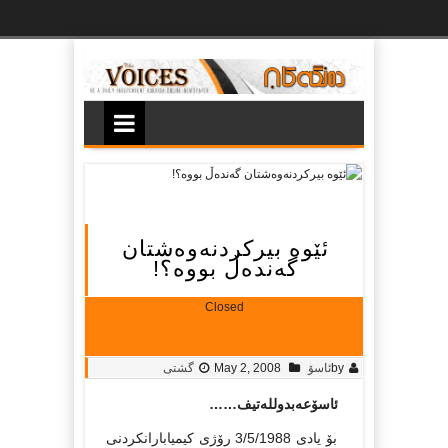
Ski
t
th
conten
ئێوە بیركردنەوەشتان
گەندەڵ بووە؟!
Closed
by
ئاسۆ
May 2, 2008
گشتی
ئاسۆعەبدوللەتیف……
بۆ یادی 3/5/1988 رۆژی كیمیابارانكردنی