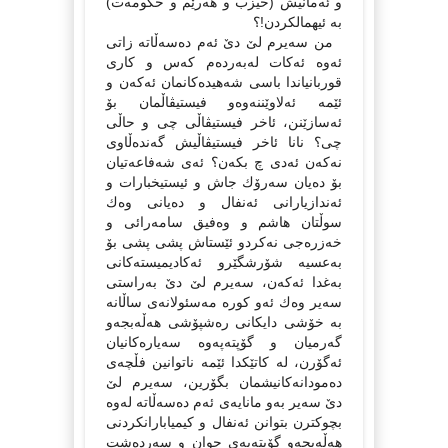
و ئەمانیش (حیزب و هەرێم و حكومەت)
بە ئیهمالكردن!؟
من سەیرم لێ دێ ئەم دەسەڵاتە زاتی
ئەوە ئەكات لەبەردەم كەس و كاری
قوربانیاندا باسی شەهیدەكانمان ئەكەن و
ئێمە ئەلاوێننەوەو فیستیڤاڵمان بۆ
ئەسازێنن، ئاخر فیستیڤاڵی چی و حاڵی
چی؟ نانا ئاخر فیستیڤاڵیش گەندەڵاوی
نەكەن ئەدی چ بكەن؟ ئەی شەفاعەتیان
بۆ دەیان سەرۆك جاش و ئیستیخبارات و
ئەندازیارانی ئەنفال و دەیانی وەك
سوڵتان هاشم و وەفیق سامەرائی و
خەزرەجی نەكردو ئێستاش پشی پشی بۆ
بەعسیە شۆرشگێرو ئەكادیمیستەكانی
بەغدا ئەكەن، سەیرم لێ دێ بەراستی
سەیر وەك ئەو كورە مەسئولانەی ساڵانە
بە خۆشی دایكانی رەشپۆشی هەڵەبجەو
گەرمیان و گۆپتەپەوە سەیارەكانیان
ئەگۆرن، لە كاتێكدا ئێمە ناتوانین فڵچەی
دەمودانەكانیشمان بگۆرین، سەیرم لێ
دێ سەیر بەو مانایەی ئەم دەسەڵاتە لەوە
بچوكترن بتوانن ئەنفال و كیمیابارانكردنی
هەڵەبجەو گۆپتەپەی جوان و سەردەشت