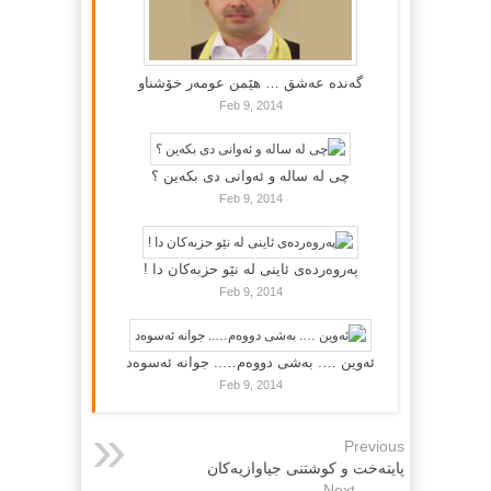
گه‌نده‌ عه‌شق … هێمن عومه‌ر خۆشناو
Feb 9, 2014
چی لە سالە و ئەوانی دی بكەین ؟
Feb 9, 2014
پەروەردەی ئاینی لە نێو حزبەکان دا !
Feb 9, 2014
ئەوین …. بەشی دووەم….. جوانە ئەسوەد
Feb 9, 2014
Previous
پایتەخت و كوشتنى جیاوازیەكان
Next