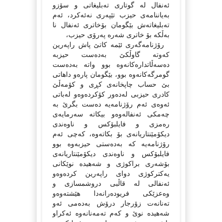
ئەنفال لە گوتاری تەبلیغاتی و سۆزو
بەیاننامەی حیزب تێپەری نەئەكرد، ئەم
تەبلیغاتەش بێگومان بۆخاتری ئەنفال نا
بەڵكە بۆ خاتری شەرە پەرۆی حیزب،
رۆژنامەگەری ئێمە كاتێ پاش راپەرین
كەوتە گاوڵكێ بەدەست حیزبە
دەسەڵاتدارەكانەوە بوو واتە بەدەست
گومرگەكانەوە بوو، بێگومان پارەو داهاتی
بێ حساب چاپخانەی كڕی و كۆمەڵێ
كادری حیزبی لەدەور كۆكردەوەو لەباتی
ئەوەی ئەم رۆژنامەیە دەست بگرێ بە
چەمكی ئەنفالەوەو بیكاتە سەرمایەی
رەمزی و فایلبۆكس و ناوەندی
دیكۆمێنتاریانەی بۆ بكاتەوە، كەچی ئەم
رۆژنامەیە كە بەدەستی حیزبەوە بوو
فایلبۆكس و ناوەندی دیكۆمێنتاریانەی
بۆشەری براكوژی و شەهیدە نوێكانی
یەكتركوژی دوای راپەرین كردەوەو
ئەنفالی لە قاڵبی دروشمسازی و
وەعزێكی فریودەرانەدا هێشتەوەو
تەنانەت زۆرجار درۆش بەدەمی ئەو
شەهیدە نوێ و كەم تەمەنانەوە ئەكراو