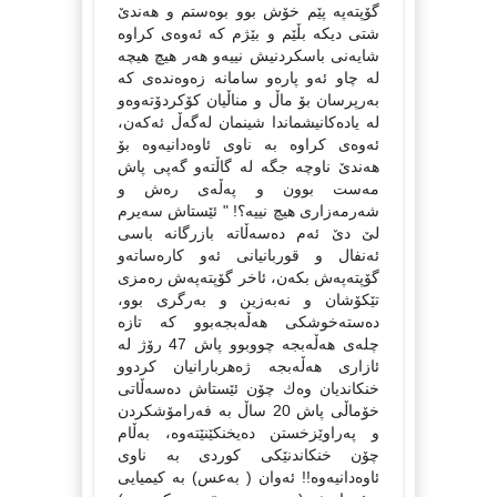
گۆپتەپە پێم خۆش بوو بوەستم و هەندێ
شتی دیكە بڵێم و بێژم كە ئەوەی كراوە
شایەنی باسكردنیش نییەو هەر هیچ هیچە
لە چاو ئەو پارەو سامانە زەوەندەی كە
بەرپرسان بۆ ماڵ و مناڵیان كۆكردۆتەوەو
لە یادەكانیشماندا شینمان لەگەڵ ئەكەن،
ئەوەی كراوە بە ناوی ئاوەدانیەوە بۆ
هەندێ ناوچە جگە لە گاڵتەو گەپی پاش
مەست بوون و پەڵەی رەش و
شەرمەزاری هیچ نییە؟! " ئێستاش سەیرم
لێ دێ ئەم دەسەڵاتە بازرگانە باسی
ئەنفال و قوربانیانی ئەو كارەساتەو
گۆپتەپەش بكەن، ئاخر گۆپتەپەش رەمزی
تێكۆشان و نەبەزین و بەرگری بوو،
دەستەخوشكی هەڵەبجەبوو كە تازە
چلەی هەڵەبجە چووبوو پاش 47 رۆژ لە
ئازاری هەڵەبجە ژەهربارانیان كردوو
خنكاندیان وەك چۆن ئێستاش دەسەڵاتی
خۆماڵی پاش 20 ساڵ بە فەرامۆشكردن
و پەراوێزخستن دەیخنكێنێتەوە، بەڵام
چۆن خنكاندنێكی كوردی بە ناوی
ئاوەدانیەوە!! ئەوان ( بەعس) بە كیمیایی