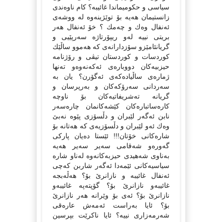
سیاسی و حكومیماندا غائیبە؟ كام ناوەندی
زانستیمان هەیە بۆ توێژینەوە لە ووشەی
ئەنفال وەك و چەمك ؟ خۆ ئەنفال هەر
بریتی نییە لەو ریپۆرتاژە سەرپێیی و
گریانئامێزو سۆزدارانەی كە هەموو ساڵێك
كوردسات و كوردستان تیڤی و رۆژنامە
حیزبیەكان دووبارەی ئەكەنەوەو تەنها
ژمارەی ساڵیادەكەی ئەگۆرن؟ یان بە
سەردانی سەرۆكەكان و بەرپرسان و
گریانە تەشریفاتیەكان بۆ ناوچە
كارەساتبارەكان كێشەكانمان چارەسەر
نابن ئەگەر لێبران و دڵسۆزی پێوە نەبێ
وەك ئەو لێبران و دڵسۆزیەی كە هەتانە بۆ
شارەكانی خۆتان!!! ئێستا دەیان پاركی
گەورەو شەقامی سەیر سەیر هەیە
بەناوی شەهیدی حیزبەكانەوە لەناو شارە
سیاسیەكانی ئێمەدا ئەگەر شاربن كەچی
ئەنفال غائیبە و نازانرێ بۆ؟ هەڵەبجە
غائیبەو نازانرێ بۆ؟ گۆپتەپە غائیبەو
نازانرێ بۆ؟ ئەی بۆ وێرانە هەر نازانرێ
بۆ؟ ئایا بەراست ئەمەش عارەقی
شەرمەزاری نییە؟ ئایا ناكرێت بپرسین