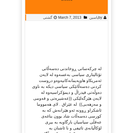
by
یاسین
March 7, 2013
گشتی
له‌ چركه‌ساتی ڕوخاندنی ده‌سه‌ڵاتی
تۆتالیتاری سیاسی به‌عسه‌وه‌ له‌ لایه‌ن
ئه‌مریكاو هاوپه‌یمانه‌كانیه‌وه‌و دروست
كردنی ده‌سه‌ڵاتێكی سیاسی دیكه‌ به‌ ناوی
ده‌وڵه‌تی فیدراڵ و دیمۆكراسیه‌وه‌ له‌
لایه‌ن هێزگه‌لێكی ((عه‌شیره‌تی و قه‌ومی
و مه‌زهه‌بی)) له‌ عێراق . لای هه‌مووما
ئاشكراو ڕوونه‌ ئه‌و هێزانه‌ش كه‌ به‌
كورسی ده‌سه‌ڵات شاد بوون بناغه‌ی
عه‌قڵی سیاسیان بارگاویه‌ به‌ بیری
لۆكاڵیانه‌ی تائیفی و نا ئاشنان به‌