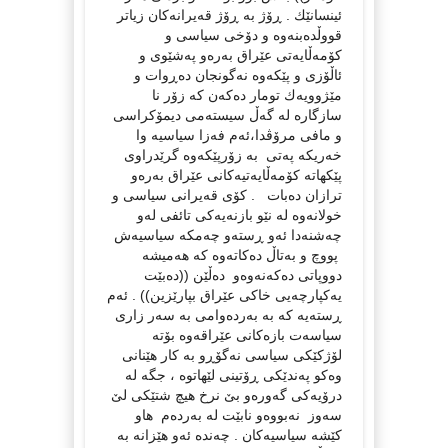
ئینسانێك . ڕۆژ به‌ ڕۆژ قه‌یرانه‌كان زیاتر
قووڵده‌بنه‌وه‌ و دۆخی سیاسی و
كۆمه‌ڵایه‌تی عێراق به‌ره‌و په‌شێوی و
ئاڵۆزی و پێكه‌وه‌ نه‌گونجان ده‌ڕوات و
مێژوویه‌ك تومار ده‌كه‌ن كه‌ زۆر نا
سازگاره‌ له‌ گه‌ڵ سیسته‌می دیمۆكراسی
و مافی مرۆڤدا،ئه‌م فه‌زا سیاسیه‌ وا
خه‌ریكه‌ په‌تی به‌ زۆرپێكه‌وه‌ گرێدراوی
پێكهاته‌ كۆمه‌ڵایه‌تیه‌كانی عێراق به‌ره‌و
ترازان ده‌بات . كۆی قه‌یرانی سیاسی و
خولانه‌وه‌ له‌ نێو بازنه‌یه‌كی تائفی له‌و
چه‌شنه‌دا ئه‌و ڕسته‌و چه‌مكه‌ سیاسیه‌ش
پووچ و به‌تاڵ ده‌كاته‌وه‌ كه‌ هه‌میشه‌
دووپاتی ده‌كه‌نه‌وه‌و ده‌ڵێن ((ده‌بێت
یه‌كپارچه‌یی خاكی عێراق بپارێزین)) . ئه‌م
ڕسته‌یه‌ كه‌ به‌ به‌رده‌وامی به‌ سه‌ر زاری
سیاسه‌ت بازه‌كانی عێراقه‌وه‌ بۆته‌
لۆژكێكی سیاسی نه‌گۆڕو به‌ كار هێنانی
وه‌كو په‌ندێكی ڕۆتینی لێهاتوه‌ ، جگه‌ له‌
درۆیه‌كی گه‌وره‌و بێ‌ نرخ هیچ شتێكی لێ‌
سه‌وز نه‌بووه‌و نابێت له‌ به‌رده‌م هاو
كێشه‌ سیاسیه‌كان . چه‌نده‌ ئه‌و هێزانه‌ به‌