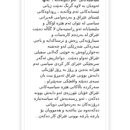
ئه‌وه‌یان به‌ لاوه‌ گرنگ نه‌بێت ژیانی
ئینسانه‌كانی ئه‌م وڵاته‌یه‌ ، ڕوداوه‌كانی
ئێستای عێراق و به‌رده‌وامی قه‌یرانی
سیاسی له‌ نێوان ئه‌م هێزه‌ لۆكاڵ و
ملیشیایانه‌ ئه‌و ڕاستیه‌مان لا گڵاڵه‌ ده‌بێت
عێراق له‌ به‌رده‌م كاره‌سات و
سینارۆیه‌كی ڕه‌ش و ترسناكدایه‌ و باجی
سه‌ره‌كی شه‌ڕێكی له‌و چه‌شنه‌
نه‌خوازراوه‌ش به‌ خوێنی گه‌لانی سفیلی
عێراق ته‌واو ده‌بێت . دواجاریش ئه‌گه‌ر
سرنجێكی خێرای كار كردی سیاسی ئه‌م
هێزانه‌ بده‌ین و ڕۆژ به‌ ڕۆژ لۆژیكی
دابه‌ش بوونی عێراق ئه‌مڕۆ بیت یان
سبه‌ی ده‌بێته‌ واقعێكی سه‌پێنراو ،
سه‌ركرده‌ باڵاكانی هێزه‌ سیاسیه‌كانی
عێراق خۆیان تێورزه‌ی ئه‌و دابه‌ش بوونه‌
ده‌كه‌ن ، ئه‌و ڕسته‌یه‌ش كه‌ سیاسه‌تبازه‌
درۆزنه‌كان به‌ به‌رده‌وامی دوپاتی
ده‌كه‌نه‌وه‌ بێ‌ بناغه‌یه‌ و هه‌موویان بۆ
پارچه‌ پارچه‌ بوونی عێراق كار ده‌كه‌ن .