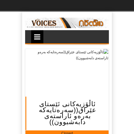
Ski
t
th
conten
ئاڵۆزیه‌كانی ئێستای
عێراق((سه‌ره‌تایه‌كه‌
به‌ره‌و ئاراسته‌ی
دابه‌شبوون))
Closed