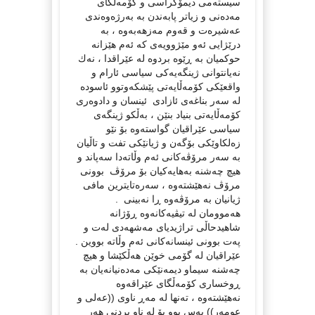
سیسته‌می دیمۆكراسی و كۆمه‌ڵگای
مه‌ده‌نی و زیاتر پابه‌ندن به‌ به‌رژه‌وه‌ندی
عه‌شیره‌ت و قه‌وم مه‌زهه‌به‌وه‌ ، به‌
درێژایی ئه‌و مێژوویه‌ی كه‌ ئه‌م هێزانه‌
حوكمیان به‌ ڕێوه‌ بردوه‌ له‌ عێراقدا ، نه‌ك
نه‌یانتوانی ژینگه‌یه‌كی سیاسی ئارام و
واقعێكی كۆمه‌ڵایه‌تی پێشكه‌وتوو ئاسوده‌
له‌ سه‌ر بناغه‌ی ئازادی ئینسان و دادوه‌ری
كۆمه‌ڵایه‌تی بنیاد بنێن ، به‌ڵكو ژینگه‌ی
سیاسی عێراقیان گواسته‌وه‌ بۆ نێو
زه‌لكاوێكی بۆگه‌ن و ژیانێكی تفت و تاڵیان
به‌ سه‌ر مرۆڤه‌كانی ئه‌م وڵاته‌دا سه‌پاند و
هیچ چه‌شنه‌ به‌هایه‌كیان بۆ مرۆڤ بوونی
مرۆڤ نه‌هێشته‌وه‌ ، سه‌ره‌تایترین مافی
ژیانیان به‌ مرۆڤه‌وه‌ ڕا نه‌بینی .
هه‌موومان له‌ تیڤیه‌كانه‌وه‌ ڕۆژانه‌
شاهیدحاڵی تراژیدیای مه‌شهه‌دی له‌ت و
په‌ت بوونی ئینسانه‌كانی ئه‌م وڵاته‌ بووین .
عێراقیان له‌ گۆمی خوێن هه‌ڵكێشا و هیچ
چه‌شنه‌ سیماو دیمه‌نێكی مه‌ده‌نیانه‌یان به‌
ڕوخساری كۆمه‌ڵگای عێراقه‌وه‌
نه‌هێشته‌وه‌ ، ته‌نها له‌ مه‌ڕ ناوی ((عه‌لی و
عومه‌ر)) به‌س بوو بۆ له‌ ناو بردنی هه‌ر