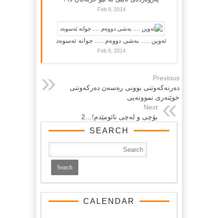
Feb 9, 2014
ئەوین …. بەشی دووەم….. جوانە ئەسوەد
Feb 9, 2014
Previous
دەرنەکەوتنى بوونى رەسەن دەرکەوتنى
خوێنەرى نموونەیى
Next
بۆچی و لەچی نائومێدم!…2
SEARCH
CALENDAR