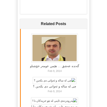
Related Posts
گه‌نده‌ عه‌شق … هێمن عومه‌ر خۆشناو
Feb 9, 2014
چی لە سالە و ئەوانی دی بكەین ؟
Feb 9, 2014
پەروەردەی ئاینی لە نێو حزبەکان دا !