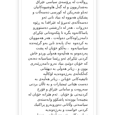
ڕواڵه‌ت له‌ پرۆسه‌ی سیاسی عێراق
به‌شداربوون و له‌ گه‌ڵ هاوشیوه‌كانیان
ته‌باو شه‌ریكن له‌ كورسی ده‌سه‌ڵات و
پشكیان هه‌بووه‌ له‌ بنیاد نانی ئه‌و
ده‌سه‌ڵاته‌ی ئه‌مڕۆ له‌ عێراقدا به‌ ڕێوه‌
ده‌ڕوات ، هه‌ر له‌ داڕشتنی ده‌ستوورو
یاساكانه‌وه‌ بگره‌ تا پێكه‌وه‌نانی تێكڕای
دامه‌زراوه‌كانی ده‌وڵه‌ت ، هه‌ر هه‌موویان
به‌ كرده‌وه‌ نه‌ك پابه‌ند نابن به‌و گرێبه‌نده‌
سیاسیانه‌وه‌ ، به‌ڵكو خۆیان له‌ پشت
په‌رده‌وه‌و به‌ هه‌ڵپه‌وه‌ هه‌وڵی وردو خاش
كردنی تێكڕای ئه‌و ڕێسا سیاسیانه‌ ده‌ده‌ن
كه‌ خۆیان دوێنێ‌ بنیاد نه‌رو دامه‌زرێنه‌ری
بوون و ، زیاتر هه‌وڵی به‌ دیهێنانی
كه‌ڵكه‌ڵه‌ی به‌رژه‌وه‌ندیه‌ لۆكاڵیه‌
تائیفیه‌كانی خۆیانن ، زیاتر هه‌ڵبه‌ی به‌
ده‌ست هێنانی ئیمتیازات و به‌ تاڵان بردنی
سه‌روه‌ت و سامانی عێراق و قۆرخ
كردنیه‌تی بۆ خۆیان . ئه‌م هێزانه‌ خۆیان له‌
بنچینه‌دا بوونه‌ته‌ پاشكۆو وابه‌سته‌ی
سیاسه‌تی وڵاتانی ده‌وروبه‌رو پراكتیك
كردنی خواست و به‌رژه‌وندیه‌
سیاسیه‌كانی ئه‌و ده‌وڵه‌تانه‌ ، ته‌نها