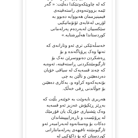
کە لە چاوپێکەوتنێکدا دەڵێت: « گه‌ر
ئێمه‌ بزووتنه‌وه‌ی راسته‌قینه‌ی
فیمینیزممان هه‌بووایە ده‌بوو به‌
لۆریی لەعابه‌ی ئۆتۆماتیکیی
سێکسییان له‌به‌رده‌م په‌رله‌مانی
کوردستاندا هه‌ڵبڕشتایه‌.»
خەسڵەتێکی تری ئەو وتارانەی کە
تەنها وەک پرۆپاگەندە و بۆ
ڕەشکردن دەنووسرێن نەک بۆ
ئارگیومێنتکردنی ڕاستەقینە، ئەوەیە
کە چەند قسەیەک لە سیاقی خۆیان
دەردەهێنن و ناڵێن بە چی
بۆنەیەکەوە کراوە و، بەکاری دەهێنن
بۆ جوڵاندنی ڕقی خەڵک.
هەریری نایەوێت بە خوێنەر بڵێت کە
بەڕێز ڕێکپۆش عەزیز ئەو قسەیە
وەک پێشنیاری جۆرێک یان فۆرمێك
لە پرۆتێست و ناڕەزاییپیشاندان
دەکات بۆ وەستانەوە لەبەرامبەر ئەو
ئارگیومێنتە تافیهەی پەرلەمانتارانی
کوردستان کە بۆ داکۆکیی لە