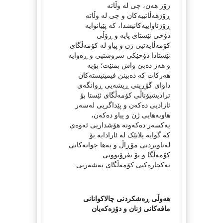
زۆر هەن، چی لە وڵاتە
ڕۆژهەڵاتییەکان و چی لە وڵاتە
ڕۆژئاواییەکانیشدا، کە پێیانوایە
دۆخی ئێستای پایە و ڕۆڵی
کۆمەڵایەتیی ژن و پیاو لە کۆمەڵگای
ئێستادا دۆخێکی سروشتیی و ڕەوایە
و هەر دەبێ واش بمنێت؛ بۆیە
هەرکات کە دەبینن فیمینیستەکان
داوای گۆڕینی ڕیشەیی ڕوانگەی
ترادیشیۆناڵی کۆمەڵگای ئێستا بۆ
ئازادیی دەکەن و پێداگریی لەسەر
هاوبەهایی ژن و پیاو دەکەن،
یەکسەر دەکەونە هۆشداریی ئەوەی
کە گوایە پلانێک لە ئارادایە بۆ
لەناوبردنی مۆڕاڵ و بەها جوانەکانی
کۆمەڵگا و بۆ نغرۆبوونی
یەکجارەکیی کۆمەڵگای بەشەریی.
هەوڵی ڕەشکردنی چالاکوانانی
مافەکانی ژنان و دۆزەکەیان