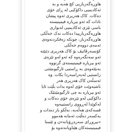
هاوڕەگەزبازیی کچ هەیە و بە
ئەکادیمیی داکۆکیی لە ڕای خۆی
دەکات. کاک هەریری ئەوە پیشان
نادات کە ئەو بیریارە فیمینیستە
باسی تێزی ئەکادیمیی لەبواری
هاوڕەگەزبازییدا دەکات نەک خەڵکی
هاوڕەگەزباز، چونکە زەقکردنەوەی
ئەمەی دووەم خەڵکی
کۆنسەرڤاتیڤ بۆ کاک هەریری دێنێتە
ئەو سەنگەرەوە کە ئەو لەو تێزەی
ئەو بیریارە فیمینیستەی گرتووە
بەبێئەوەی بە ڕاستیی ئارگیومێنتی
زانستیی لەبەرامبەردا بکات. وە
ئەسڵەن کاک هەریری هەر
ناشیەوێت خۆی لەوە بدات بڵێت ئایا
ئەو بیریارە بە چی ئارگیومێنتێک
داکۆکیی لەو تێزەی خۆی دەکات و
لەکوێدا لەڕووی زانستییەوە
قسەکەی هەڵەیە، بەڵکو باز دەدات و
یەکسەر دەڵێت ئەمانە هەموو
«بیروڕای سەرەڕۆیانە»ن و ئێستا
فیمینیستەکان هێناویانەتەوە بۆ