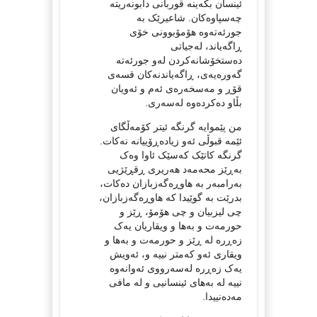
ئینسان بکەینە قوربانی دابونەریتە
چەسپاوەکان. شاعیرێک بە
جورئەتەوە هۆمۆبوونی خۆی
ڕاگەیاند، لەجیاتی
دەستخۆشانەکردن لەو جورئەتە
گەورەیەی، ڕاگەیاندنەکان قسەی
قۆڕ و مەسخەرەی ئەم و ئەویان
بڵاو دەکردەوە لەسەری.
من پێموایە گرنگە ئیتر کۆمەڵگای
ئێمە قبوڵی ئەو زیادەڕۆییانە نەکات.
گرنگە کاتێک کەسێک ئاوا وەک
بەڕێز محەمەد هەریری ڕقڕێژیی
بەرامبەر بە هاوڕەگەزبازان دەکات،
بدرێت بە گوێیدا کە هاوڕەگەزبازان،
چی لیزبیان و چی هۆمۆ، ڕێز و
حورمەت و بەها و ویقاریان یەک
زەڕرە لە ڕێز و حورمەت و بەها و
ویقاری ئەو کەمتر نییە و، ئەویش
یەک زەڕرە لەسەرووی ئەوانەوە
نییە لە بەهای ئینسانیی و لە مافی
مەدەنییدا.