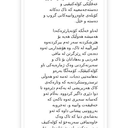
عەقڵێکی کۆلەکتیڤیی و
دەستەجەمعییە کە تاک دەکاتە
کۆیلەی چاوەڕوانییەکانی گروپ و
دەستە و خێڵ.
لەناو خەڵکە کۆنەپارێزەکەدا
هەمیشە هەوڵێک هەیە بۆ
هێرشکردنە سەر ئەم بیرکردنەوە
لیبراڵییە لە تاک، وە هۆشداریی ئەوە
دەدەن کە ڕێزگرتن لە مافی
فەردیی و بەهادانان بۆ تاک و
سەیرنەکردنی وەک ژمارەیەکی ناو
کۆلەکتیڤێک، کۆمەڵگا بەرەو
نەهامەتیی دەبات. ئەمە ئەو هەوڵی
ترسدروستکردنەیە کە وتارەکەی
کاک هەریریشی لە یەکەم دێرەوە تا
دوا دێڕی داگیر کردووە. بەڵام ئەو
کەسانە سەیری ئەوە ناکەن کە
حەقیقەت وانییە و، تەجروبە
بەڕوونیی پیشانی داوە کە ئەو
بەشانەی دنیا کە تاک وەک
خاوەنمافی سەربەخۆ لە کۆلەکتیڤ
سەیر دەکەن، لەو شوێنانەدا مرۆڤ