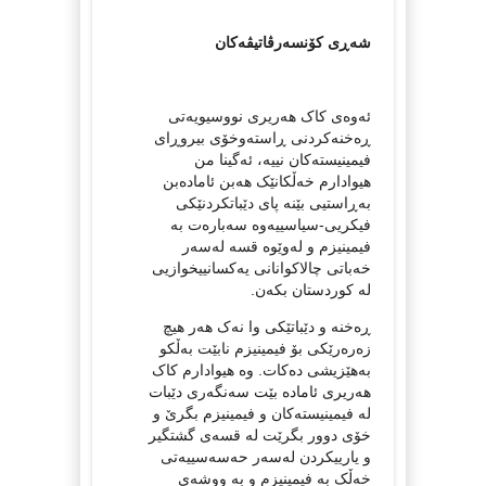
شەڕی کۆنسەرڤاتیڤەکان
ئەوەی کاک هەریری نووسیویەتی
ڕەخنەکردنی ڕاستەوخۆی بیروڕای
فیمینیستەکان نییە، ئەگینا من
هیوادارم خەڵکانێک هەبن ئامادەبن
بەڕاستیی بێنە پای دێباتکردنێکی
فیکریی-سیاسییەوە سەبارەت بە
فیمینیزم و لەوێوە قسە لەسەر
خەباتی چالاکوانانی یەکسانییخوازیی
لە کوردستان بکەن.
ڕەخنە و دێباتێکی وا نەک هەر هیچ
زەرەرێکی بۆ فیمینیزم نابێت بەڵکو
بەهێزیشی دەکات. وە هیوادارم کاک
هەریری ئامادە بێت سەنگەری دێبات
لە فیمینیستەکان و فیمینیزم بگرێ و
خۆی دوور بگرێت لە قسەی گشتگیر
و یارییکردن لەسەر حەسەسییەتی
خەڵک بە فیمینیزم و بە ووشەی