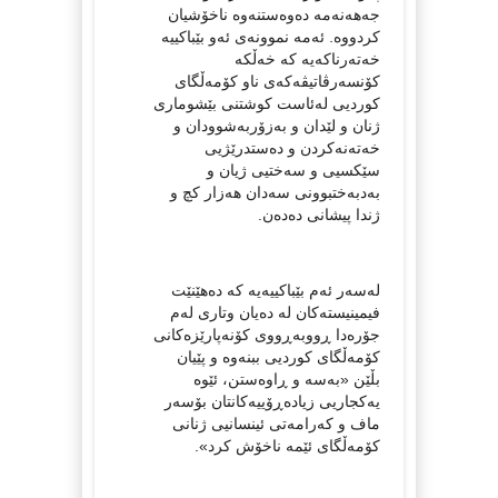
جەهەنەمە دەوەستنەوە ناخۆشیان
کردووە. ئەمە نموونەی ئەو بێباکییە
خەتەرناکەیە کە خەڵکە
کۆنسەرڤاتیڤەکەی ناو کۆمەڵگای
کوردیی لەئاست کوشتنی بێشوماری
ژنان و لێدان و بەزۆربەشوودان و
خەتەنەکردن و دەستدرێژیی
سێکسیی و سەختیی ژیان و
بەدبەختبوونی سەدان هەزار کچ و
ژندا پیشانی دەدەن.
لەسەر ئەم بێباکییەیە کە دەهێنێت
فیمینیستەکان لە دەیان وتاری لەم
جۆرەدا ڕووبەڕووی کۆنەپارێزەکانی
کۆمەڵگای کوردیی ببنەوە و پێیان
بڵێن «بەسە و ڕاوەستن، ئێوە
یەکجاریی زیادەڕۆییەکانتان بۆسەر
ماف و کەرامەتی ئینسانیی ژنانی
کۆمەڵگای ئێمە ناخۆش کرد».