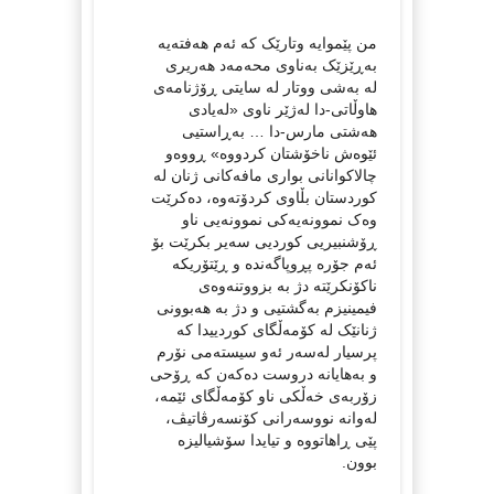
من پێموایە وتارێک کە ئەم هەفتەیە
بەڕێزێک بەناوی محەمەد هەریری
لە بەشی ووتار لە سایتی ڕۆژنامەی
هاوڵاتی-دا لەژێر ناوی «لەیادی
هەشتی مارس-دا … بەڕاستیی
ئێوەش ناخۆشتان کردووە» ڕووەو
چالاکوانانی بواری مافەکانی ژنان لە
کوردستان بڵاوی کردۆتەوە، دەکرێت
وەک نموونەیەکی نموونەیی ناو
ڕۆشنبیریی کوردیی سەیر بکرێت بۆ
ئەم جۆرە پڕوپاگەندە و ڕێتۆریکە
ناکۆنکرێتە دژ بە بزووتنەوەی
فیمینیزم بەگشتیی و دژ بە هەبوونی
ژنانێک لە کۆمەڵگای کوردییدا کە
پرسیار لەسەر ئەو سیستەمی نۆرم
و بەهایانە دروست دەکەن کە ڕۆحی
زۆربەی خەڵکی ناو کۆمەڵگای ئێمە،
لەوانە نووسەرانی کۆنسەرڤاتیڤ،
پێی ڕاهاتووە و تیایدا سۆشیالیزە
بوون.