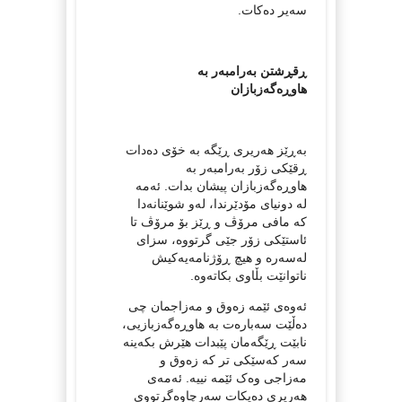
سەیر دەکات.
ڕقڕشتن بەرامبەر بە
هاوڕەگەزبازان
بەڕێز هەریری ڕێگە بە خۆی دەدات
ڕقێکی زۆر بەرامبەر بە
هاوڕەگەزبازان پیشان بدات. ئەمە
لە دونیای مۆدێرندا، لەو شوێنانەدا
کە مافی مرۆڤ و ڕێز بۆ مرۆڤ تا
ئاستێکی زۆر جێی گرتووە، سزای
لەسەرە و هیچ ڕۆژنامەیەکیش
ناتوانێت بڵاوی بکاتەوە.
ئەوەی ئێمە زەوق و مەزاجمان چی
دەڵێت سەبارەت بە هاوڕەگەزبازیی،
نابێت ڕێگەمان پێبدات هێرش بکەینە
سەر کەسێکی تر کە زەوق و
مەزاجی وەک ئێمە نییە. ئەمەی
هەریری دەیکات سەرچاوەگرتووی