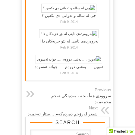
چی لە سالە و ئەوانی دی بكەین ؟
Feb 9, 2014
پەروەردەی ئاینی لە نێو حزبەکان دا !
Feb 9, 2014
ئەوین …. بەشی دووەم….. جوانە ئەسوەد
Feb 9, 2014
Previous
سروودی هەڵەبجە ، بەدەنگی نەجم
محمەمەد
Next
شیعر له‌رۆحم ده‌رده‌كه‌م …ستار ئه‌حمه‌د
SEARCH