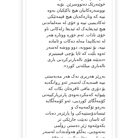
خوێنەرێک دەنووسرێن. بۆیە
نووسەرەکانیان هیچ باکێکیان بەوە
نییە کە وتارەکەیان هیچ قیمەتێکی
ئەکادیمیی نییە و خۆی لە سەلماندنی
هیچ ئیدیعایەک لە ئیدیعا زلەکانی ناو
خۆی نادات. ئەم جۆرە ووتارە هەر
لە تەنکاییدا مەلە دەکات و ئامادە
نییە، بۆ نموونە، دوو ووشە لەسەر
ئەوە بڵێت کە ئایا بۆچی فیمینیزم
«دەبێتە هۆی نالەبارترکردنی باری
نالەباری میللەتی کورد».
بەڕێز هەریری نەک هەر مەبەستی
نییە قسەیەک لەسەر ئەو ڕوانگەیە
بۆ دۆزی مافی ئافرەتان بکات کە
پێیوایە کەمکردنەوەی پارتریارکییەتی
کۆمەڵگای کوردیی، ئەو کۆمەڵگایە
بەرەو تۆکمەییەک و
ئینساندۆستییەکی وا پارێزەر دەبات
کە ئاسان نەبێت جارێکی تر
بکەوێتەوە ژێر دەستی زوڵمی
نەتەوەیی، بەڵکو هەوڵدەدات لەسەر
حیسابی ڕەچاونەکردنی ئەخلاقی