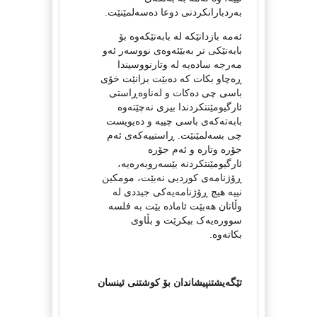
بەردبارانکردنی دوعا دەسەلمێنێت.
ئەمە بازدانێکە لە بابەتێکەوە بۆ
بابەتێکی تر بەبێئەوەی نووسەر ئەو
مەرجە سادەیە لە وتارنووسیندا
ڕەچاو بکات کە دەبێت بزانێت خۆی
باسی چی دەکات و لەناوەڕاستی
ئارگیومێنتکردندا بیری نەچێتەوە
بابەتەکەی باسی چییە و دەیویست
چی بسەلمێنێت. ڕاستییەکەی ئەم
جۆرە وتارە و ئەم جۆرە
ئارگیومێنتکردنە بێسەروبەرەیە،
ڕۆژنامەی کوردیی نەبێت، مومکین
نییە هیچ ڕۆژنامەیەکی جیددی لە
وڵاتان هەبێت ئامادە بێت بە فلسە
سوورەیەک بیکرێت و بڵاوی
بکاتەوە.
تێگەیشتنپیشاندان بۆ کوشتنی ئینسان