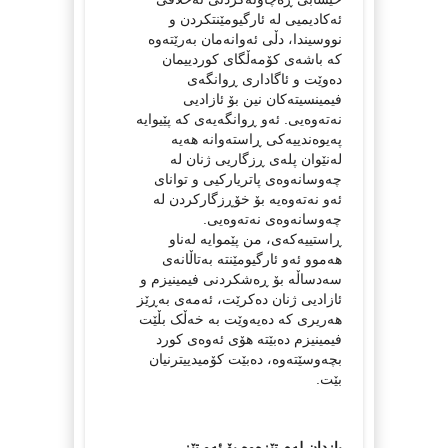
ئەکادیمیی لە ئارگیومێنتکردن و
نووسیندا، دڵی ئەوانەمان بەرێتەوە
کە باشەی کۆمەڵگای کوردییمان
دەوێت و ئاگاداری ڕوانگەی
فیمینسیتەکان نین بۆ ئازادیی
نەتەوەیی. ئەو ڕوانگەیەی کە پێیوایە
پەیوەندییەکی ڕاستەوانە هەیە
لەنێوان پلەی ڕزگاریی ژنان لە
چەوسانەوەی پاتریارکیی و توانای
ئەو نەتەوەیە بۆ خۆڕزگارکردن لە
چەوسانەوەی نەتەوەیی.
ڕاستییەکەی، من پێموایە لەناو
هەموو ئەو ئارگیومێنتە بەتاڵانەی
سەدساڵە بۆ ڕەشکردنی فیمینیزم و
ئازادیی ژنان دەکرێت، ئەمەی بەڕێز
هەریری کە دەیەوێت بە خەڵک بڵێت
فیمینیزم دەبێتە هۆی ئەوەی کورد
بچەوسێتەوە، دەبێت کۆمیدییترنیان
بێت.
بازدان لەم تێزەوە بۆ ئەو تێز