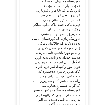
کوردستانەوە. دوای ئەمە ئینجا
ناچێت دوای ئەوە بکەوێت قسە
لەوە بکات کە ئایا هاوڕەگەزبازیی
کچان و باسی لیزبیانیزم چەند
ئامادەیە لە کوردستان و چی
زەربەیەکی خەتەرناکی داوە، بەڵکو
وەک نموونەی «بیروڕای
سەرەڕۆیانە»ی تر لەچەشنی
هاوڕەگەزبازیی لە کوردستان، باسی
ئەوە دەکات کە چالاکوانی مافی
ژنان هەیە لە کوردستان کە ڕای
وایە بۆ کورد باشترە ئاینی یەزیدیی
هەبێت چونکە ئەو ئاینە، بەبەراورد
لەگەڵ ئاینی ئیسلام، لە پەیوەندیی
نێوان کوڕ و کچدا، لیبراڵترە. لێرەدا
کاک هەریری بیری دەچێتەوە کە
بابەتەکەی ئەو پیشاندانی چەند
ڕایەکی خەتەرناک و سەرەڕۆیانەیە
کە گوایە فیمینیزم هێناویەتییە
کوردستانەوە، بەڵکو دەکەوێتە سەر
سەلماندنی ئەوەی کە وانییە ئاینی
یەزیدیی لە ئاینی ئسیلام لیبراڵتر
نییە، وە ئەمە بە بەڵگەی