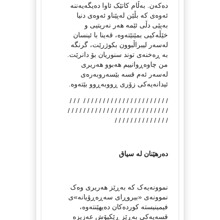
دەکەن. بەڵام کاتێک ئاوا دەیگەیەننە
ئەوەی کە بڵێن لەپێناو ئەوەی دنیا
بەپێی دڵی ئێمە هەر نەریتیی و
خێڵەکیی بمێنێتەوە، قەینا با ئینسان
لەسەر لیبراڵبوون بکوژرێت، گرنگە
بە ڕەخنەی توند سنوریان بۆ دانرێت.
من چاوەڕوانییم هەبوو هەریری
لەسەر ئەم قسە بێسەروبەرەی
ئیدانەیەکی زۆری ڕووبەڕوو بێتەوە.
/ / / / / / / / / / / / / / / / / / / / / / / / /
/ / / / / / / / / / / / / / / / / / / / / / / / / /
/ / / / / / / / / / / / / /
دەرهێنان لە سیاق
نموونەیەک کە بەڕێز هەریری وەک
نموونەی «بیروڕای سەڕەڕۆیانە»ی
فیمینیستە کوردەکان دەیهێنتەوە،
قسەیەکی بەڕێز ڕێکپۆش عەزیزە