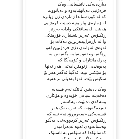
دیاردەیەکی نائینسانیی وەک
فرەژنیی دەیانهێنایەوە و دەیانووت
کە لە کوردستاندا ژمارەی ژن زیاترە
لە ژمارەی پیاو بۆیە دەبێت فرەژنیی
هەبێت. لەسیاقێکی وادایە بەڕێز
ڕێکپۆش عەزیز پێشنیاری فۆرمێکی
وا لە ناڕەزاییدەربڕین دەکات بۆ
ئەوەی ئەوانەی دژی فرەژنیین لەو
ڕێگەیەوە ئەو پەیامە بگەیەنن بە
پەرلەمانتاران و کۆمەڵگا کە
پەیوەندیی ژنومێردایەتیی هەر تەنها
بۆ سێکس نییە، ئەگینا ئەگەر هەر بۆ
سکێس بێت، ئەوا بەدیلی تر هەیە.
وەک دەبینین کاتێک ئەم قسەیە
دەخەیتە سیاقی خۆیەوە و هۆکاری
وتنەکەی دەڵێیت، یەکسەر
دەردەکەوێت کە ئەوە نەک هەر
قسەیەکی «سەرەڕۆیانە» نییە کە
ڕێکپۆش عەزیز کردوویەتی، بەڵکو
وەستانەوەی ئەوە لەبەرامبەر
کەسانێکدا کە سێکس بە ئاستێک
مێشکی داگیر کردوون کە