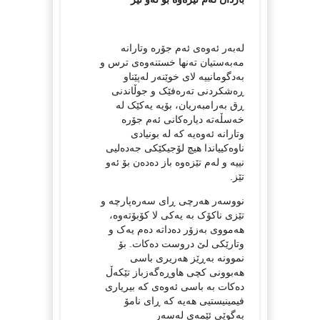
لەبەر ئەوەی ئەم جۆرە وتارانە
مەبەستیان تەنها خستنەوەی ترس و
بەدگومانییە لای خوێنەر لەپێناو
ڕەشکردنی تەرەفێک و جوڵاندنی
ڕق بەرامبەریان، بۆیە یەکێک لە
خەسڵەتە دیارەکانی ئەم جۆرە
وتارانە ئەوەیە کە لە بونیادی
ناوەکییاندا هیچ لۆجیکێکی جەدەلیی
نییە و لەم تێزەوە باز دەدەن بۆ ئەو
تێز.
نووسەر هەرچی ڕای سەرەپارچە و
تێزی ناکۆک بە یەکی لا کۆبۆتەوە،
هەمووی بەزۆر دەداتە دەم یەک و
وتارێکی لێ دروست دەکات. بۆ
نموونە بەڕێز هەریری باسی
هەبوونی کچی هاوڕەگەزباز تێکەڵ
دەکات بە باسی ئەوەی کە بیریاری
فیمینیستیی هەیە کە ڕای نامۆ
بەگوێی ئێمەی لەسەر