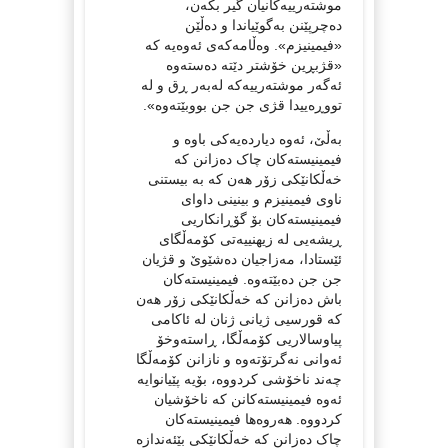
موشتەرییەکانیان گیر بکەن،
دەچرپێنن بەگوێیاندا و دەڵێن
«فیمینیزم». وەڵامەکەی ئەوەیە کە
«قژبڕین خۆشتر دێتە دەستەوە
ئەگەر موشتەرییەکە لەبەر ڕق و لە
تووڕەییدا قژی جن جن بووبێتەوە».
بەڵێ، ئەوە دیاردەیەکی باوە و
فیمینیستەکان چاک دەزانن کە
خەڵکانێکی زۆر هەن کە بە بیستنی
ناوی فیمینیزم و بینینی داوای
فیمینیستەکان بۆ گۆڕانکاریی
ڕیشەیی لە زیهنییەتی کۆمەڵگای
ئێستادا، مەزاجیان دەشێوێ و قژیان
جن جن دەبێتەوە. فیمینیستەکان
باش دەزانن کە خەڵکانێکی زۆر هەن
کە قورسیی ژیانی ژنان لە ئاکامی
پیاوسالاریی کۆمەڵگا، ڕاستەوخۆ
ئەوانی نەگرتۆتەوە و نازانن کۆمەڵگا
چەند ناخۆشی کردووە، بۆیە پێیانوایە
ئەوە فیمینیستەکانن کە ناخۆشیان
کردووە. هەروەها فیمینیستەکان
چاک دەزانن کە خەڵکانێکی بێئەندازە