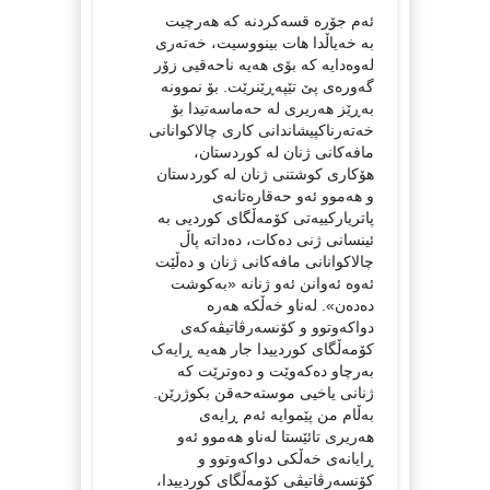
ئەم جۆرە قسەکردنە کە هەرچیت
بە خەیاڵدا هات بینووسیت، خەتەری
لەوەدایە کە بۆی هەیە ناحەقیی زۆر
گەورەی پێ تێپەڕێنرێت. بۆ نموونە
بەڕێز هەریری لە حەماسەتیدا بۆ
خەتەرناکپیشاندانی کاری چالاکوانانی
مافەکانی ژنان لە کوردستان،
هۆکاری کوشتنی ژنان لە کوردستان
و هەموو ئەو حەقارەتانەی
پاتریارکییەتی کۆمەڵگای کوردیی بە
ئینسانی ژنی دەکات، دەداتە پاڵ
چالاکوانانی مافەکانی ژنان و دەڵێت
ئەوە ئەوانن ئەو ژنانە «بەکوشت
دەدەن». لەناو خەڵکە هەرە
دواکەوتوو و کۆنسەرڤاتیڤەکەی
کۆمەڵگای کوردییدا جار هەیە ڕایەک
بەرچاو دەکەوێت و دەوترێت کە
ژنانی یاخیی موستەحەقن بکوژرێن.
بەڵام من پێموایە ئەم ڕایەی
هەریری تائێستا لەناو هەموو ئەو
ڕایانەی خەڵکی دواکەوتوو و
کۆنسەرڤاتیڤی کۆمەڵگای کوردییدا،