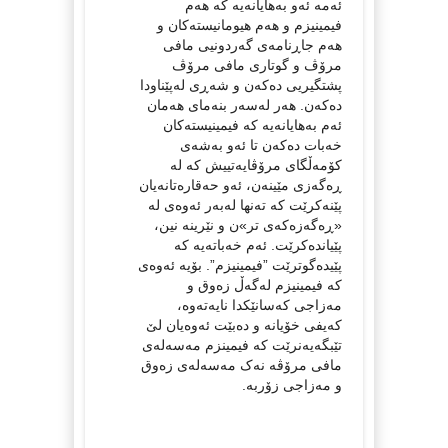
ئەمە ئەو بەهایانەیە کە هەم
فیمینیزم و هەم هیومانیستەکان و
هەم جاڕنامەی گەردونیی مافی
مرۆڤ و گوتاری مافی مرۆڤ
پشتگیریی دەکەن و شەڕی لەپێناودا
دەکەن. هەر لەسەر بنەمای هەمان
ئەم بەهایانەیە کە فیمینیستەکان
خەبات دەکەن تا ئەو بەشەی
کۆمەڵگای مرۆڤایەتییش کە لە
ڕەگەزی مێینەن، ئەو حەقارەتانەیان
پێنەکرێت کە تەنها لەبەر ئەوەی لە
«ڕەگەزەکەی تر»ن و نێرینە نین،
پێیاندەکرێت. ئەم خەباتەیە کە
پێیدەگوترێت ”فیمینیزم”. بۆیە ئەوەی
کە فیمینیزم لەگەڵ زەوق و
مەزاجی کەسانێکدا نایەتەوە،
کەیفی خۆیانە و دەبێت ئەوەیان لێ
تێبگەیەنرێت کە فیمینزم مەسەلەی
مافی مرۆڤە نەک مەسەلەی زەوق
و مەزاجی زۆربە.