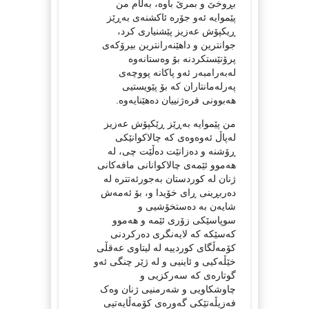
بڕوخێ و بمرێ باوە، بەڵام من
پێموایە ئەو جۆرە ئاکشنەی بەڕێز
ڕیکپۆش عەزیز پێشنیاری کرد،
جوانترین و داهێنەرانترین بیرۆکەی
پرۆتێستکردنە بۆ وەستانەوە
لەبەرامبەر ئەو پاکانە پووچەی
پەرلەمانتاران کە بۆ پێویستیی
هەبوونی فرەژنییان دەهێنایەوە.
من پێموایە بەڕێز ڕێکپۆش عەزیز
لەپاڵ ئەوەوەی کە چالاکوانێکی
ڕۆشنە و دەزانێت دەڵێت چی، لە
هەموو ئێمەی چالاکوانانی مافەکانی
ژنان لە کوردستان بەجورئەتترە لە
دەربڕینی ڕای خۆیدا و، بۆ ئەمەش
شایەن بە دەستخۆشیی و
سوپاسێکی زۆری ئێمە و هەموو
کەسێکە کە لایەنگری دەرکردنی
کۆمەڵگای کوردییە لە لیتاوی عەقڵی
خێڵەکیی و ئاینیی و لە ژێر چنگی ئەو
گوتارەی کە سەرکزیی و
چاوشکاویی و شەرمنیی ژنان وەک
فەزیڵەتێکی گەورەی کۆمەڵایەتیی