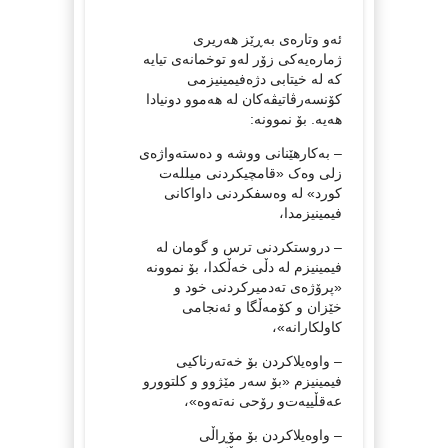
ئەو وتارەی بەڕێز هەریری
ژمارەیەکی زۆر لەو توخمانەی تیایە
کە لە خیتابی دژەفیمینیزمی
کۆنسەرڤاتیڤەکان لە هەموو دونیادا
هەیە. بۆ نموونە:
– بەکارهێنانی ووشە و دەستەواژەی
زلی وەک «قامچیکردنی میللەت
کورد» لە وەسفکردنی داواکانی
فیمینیزمدا،
– دروستکردنی ترس و گومان لە
فیمینیزم لە دڵی خەڵکدا، بۆ نموونە
«پرۆژەی تەدمیرکردنی خود و
خێزان و کۆمەڵگا و ئەنجامی
کاولکارانە»،
– واوەیلاکردن بۆ خەتەرناکیی
فیمینیزم «بۆ سەر مێژوو و کلتوورو
عەقڵییەت‌و رۆحی نەتەوە»،
– واوەیلاکردن بۆ مۆڕاڵی