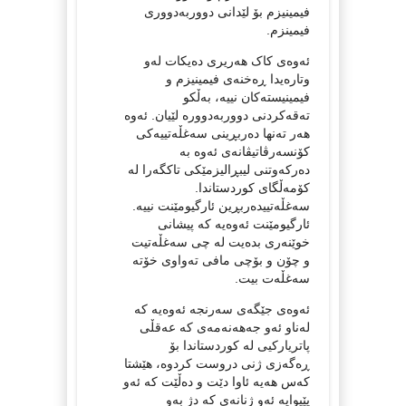
فیمینیزم بۆ لێدانی دووربەدووری
فیمینزم.
ئەوەی کاک هەریری دەیکات لەو
وتارەیدا ڕەخنەی فیمینیزم و
فیمینیستەکان نییە، بەڵکو
تەقەکردنی دووربەدوورە لێیان. ئەوە
هەر تەنها دەربڕینی سەغڵەتییەکی
کۆنسەرڤاتیڤانەی ئەوە بە
دەرکەوتنی لیبڕالیزمێکی تاکگەرا لە
کۆمەڵگای کوردستاندا.
سەغڵەتییدەربڕین ئارگیومێنت نییە.
ئارگیومێنت ئەوەیە کە پیشانی
خوێنەری بدەیت لە چی سەغڵەتیت
و چۆن و بۆچی مافی تەواوی خۆتە
سەغڵەت بیت.
ئەوەی جێگەی سەرنجە ئەوەیە کە
لەناو ئەو جەهەنەمەی کە عەقڵی
پاتریارکیی لە کوردستاندا بۆ
ڕەگەزی ژنی دروست کردوە، هێشتا
کەس هەیە ئاوا دێت و دەڵێت کە ئەو
پێیوایە ئەو ژنانەی کە دژ بەو