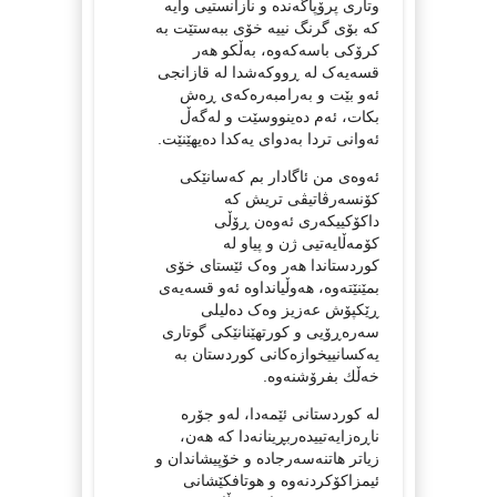
وتاری پرۆپاگەندە و نازانستیی وایە
کە بۆی گرنگ نییە خۆی ببەستێت بە
کرۆکی باسەکەوە، بەڵکو هەر
قسەیەک لە ڕووکەشدا لە قازانجی
ئەو بێت و بەرامبەرەکەی ڕەش
بکات، ئەم دەینووسێت و لەگەڵ
ئەوانی تردا بەدوای یەکدا دەیهێنێت.
ئەوەی من ئاگادار بم کەسانێکی
کۆنسەرڤاتیڤی تریش کە
داکۆکییکەری ئەوەن ڕۆڵی
کۆمەڵایەتیی ژن و پیاو لە
کوردستاندا هەر وەک ئێستای خۆی
بمێنێتەوە، هەوڵیانداوە ئەو قسەیەی
ڕێکپۆش عەزیز وەک دەلیلی
سەرەڕۆیی و کورتهێنانێکی گوتاری
یەکسانییخوازەکانی کوردستان بە
خەڵك بفرۆشنەوە.
لە کوردستانی ئێمەدا، لەو جۆرە
ناڕەزایەتییدەربڕینانەدا کە هەن،
زیاتر هاتنەسەرجادە و خۆپیشاندان و
ئیمزاکۆکردنەوە و هوتافکێشانی