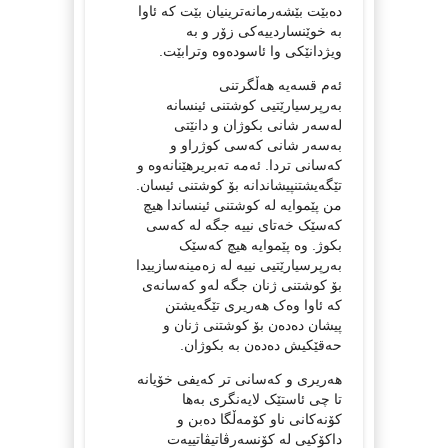
دەبێت بێشەرمانەترینیان بێت کە ئاوا
بە خوێنساردییەکی زۆر و بە
ویژدانێکی وا ئاسودەوە وترابێت.
ئەم قسەیە هەڵگرتنی
بەرپرسیارێتیی کوشتنی ئینسانە
لەسەر شانی بکوژان و دانێتی
بەسەر شانی کەسی کوژراو و
کەسانی تردا. ئەمە تەبریرهێنانەوە و
تێگەیشتنپیشاندانە بۆ کوشتنی ئیسان.
من پێموایە لە کوشتنی ئینساندا هیچ
کەسێک خەتای نییە جگە لە کەسی
بکوژ. وە پێموایە هیچ کەسێک
بەرپرسیارێتیی نییە لە زەمینەسازییدا
بۆ کوشتنی ژنان جگە لەو کەسانەی
کە ئاوا وەک هەریری تێگەیشتن
پیشان دەدەن بۆ کوشتنی ژنان و
حەقێکیش دەدەن بە بکوژان.
هەریری و کەسانی تر کەیفی خۆیانە
تا چی ئاستێک لایەنگری بەها
کۆنەکانی ناو کۆمەڵگا دەبن و
داکۆکیی لە کۆنسەرڤاتیڤاتییەت