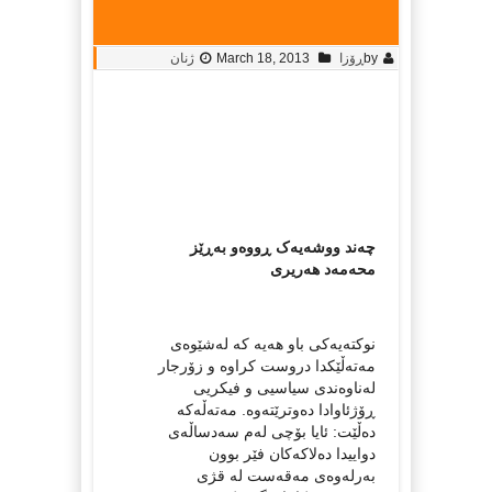
by
ڕۆزا
March 18, 2013
ژنان
چەند ووشەیەک ڕووەو بەڕێز
محەمەد هەریری
نوکتەیەکی باو هەیە کە لەشێوەی
مەتەڵێکدا دروست کراوە و زۆرجار
لەناوەندی سیاسیی و فیکریی
ڕۆژئاوادا دەوترێتەوە. مەتەڵەکە
دەڵێت: ئایا بۆچی لەم سەدساڵەی
دواییدا دەلاکەکان فێر بوون
بەرلەوەی مەقەست لە قژی