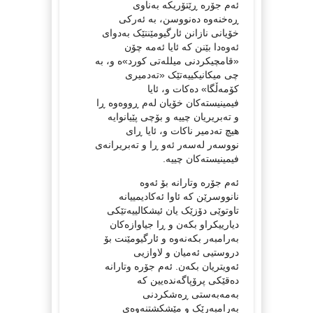
ئەم جۆرە ڕێتۆریکە بەناوی
ڕەخنەوە دەنووسن، بە ئەرکی
خۆیانی نازانن ئارگیومێنتێک بەدوای
ئەوەدا بێنن کە ئایا ئەمە چۆن
«قامچیکردنی میللەتی کورد»ە و، بە
چی میکانیکییەتێک «تەدمیری
کۆمەڵگا» دەکات و، ئایا
فیمینیستەکان خۆیان لەم ڕووەوە ڕا
و تەبریریان چییە و بۆچی پێیانوایە
هیچ تەدمیر ناکات و، ئایا ڕای
نووسەر لەسەر ئەو ڕا و تەبریرانەی
فیمینیستەکان چییە.
ئەم جۆرە وتارانە بۆ ئەوە
نانووسرێن کە ئاوا ئەکادیمییانە
تاوتوێی دۆزێک یان ئیشکالییەتێکی
دیارییکراو بکەن و ڕا جیاوازەکان
بەرامبەر بکەنەوە و ئارگیومێنت بۆ
دروستیی ئەمیان و لاوازیی
ئەویتریان بکەن. ئەم جۆرە وتارانە
دەقێکی پرۆپاگەندەیین کە
بەمەبەستی ڕەشکردنی
بەرامبەرێک و مێشکشتنەوەی