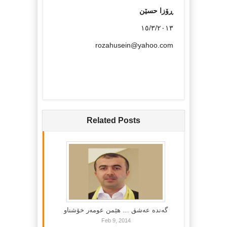
ڕۆزا حسێن
١٥/٣/٢٠١٣
rozahusein@yahoo.com
Related Posts
گه‌نده‌ عه‌شق … هێمن عومه‌ر خۆشناو
Feb 9, 2014