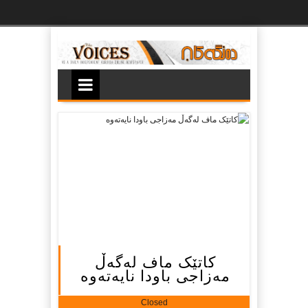
Ski
t
th
conten
کاتێک ماف لەگەڵ
مەزاجی باودا نایەتەوە
Closed