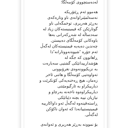
لەدەستچووی کۆمەڵگا؛
هەموو ئەم ڕێتۆریکە
نەسەلمێنراوانەی ناو وتارەکەی
بەڕێز هەریری، توخمگەلی ناو
گوتارێکن کە فیمینیستەکان زیاد لە
سەدساڵە لە شەڕکەرانی بەها
باوەکانی کۆمەڵگای دەبیستن.
چەندین دەیەیە فیمنیستەکان لەگەڵ
ئەم جۆرە ”شیوەنەووتارانە”دا
ڕاهاتوون کە جگە لە
هۆشدارییدانێکی گشتیی سەبارەت
بە نزیکبوونەوەی نغرۆبوونی
تەواوەتیی کۆمەڵگا و هاتنی ئاخر
زەمان، هیچ ڕەخنەیەکی کۆنکرێت و
دیارییکراو بە ئارگیومێنتی
دیارییکراوەوە ناخەنە بەرچاو و
نیازیان نییە بچنە دێباتێکی
ڕاستەقینەوە لەگەڵ ئەو داواکارییە
فیمینیستییانەدا کە ئەوان ناکۆکن
لەگەڵی.
بۆ نموونە بەڕێز هەریری و ئەوانەی