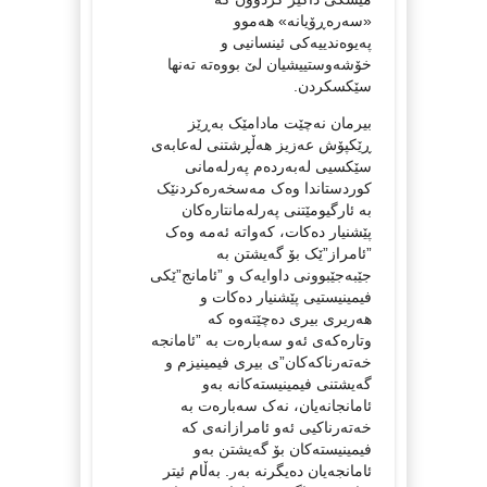
«سەرەڕۆیانە» هەموو
پەیوەندییەکی ئینسانیی و
خۆشەوستییشیان لێ بووەتە تەنها
سێکسکردن.
بیرمان نەچێت مادامێک بەڕێز
ڕێکپۆش عەزیز هەڵڕشتنی لەعابه‌ی
سێکسیی له‌به‌رده‌م په‌رله‌مانی
کوردستاندا وەک مەسخەرەکردنێک
بە ئارگیومێتنی پەرلەمانتارەکان
پێشنیار دەکات، کەواتە ئەمە وەک
”ئامراز”ێک بۆ گەیشتن بە
جێبەجێبوونی داوایەک و ”ئامانج”ێکی
فیمینیستیی پێشنیار دەکات و
هەریری بیری دەچێتەوە کە
وتارەکەی ئەو سەبارەت بە ”ئامانجە
خەتەرناکەکان”ی بیری فیمینیزم و
گەیشتنی فیمینیستەکانە بەو
ئامانجانەیان، نەک سەبارەت بە
خەتەرناکیی ئەو ئامرازانەی کە
فیمینیستەکان بۆ گەیشتن بەو
ئامانجەیان دەیگرنە بەر. بەڵام ئیتر