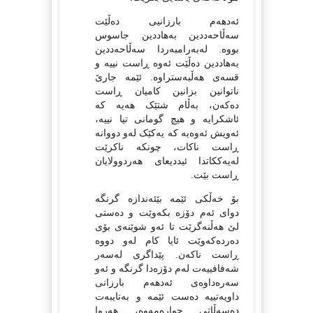
ئەدهەم بارزانیی دەڵێت
سەڵاحەددین بەهاددین جاسوس
بووە. لەبەرامبەردا سەڵاحەددین
بەهاددین دەڵێت ئەوە ڕاست نییە و
قسەی هەڵبەستراوە. ئێمە جارێ
ناتوانین بزانین کامیان ڕاست
دەکەن، بەڵام شتێک هەیە کە
ئاشکرایە و هیچ گومانی تیا نییە،
ئەویش ئەوەیە کە یەکێک لەو دووانە
ڕاست ناکات، چونکە ناکرێت
لەیەککاتدا ئیددیعای هەردوولایان
ڕاست بێت.
بۆ خەڵکی ئێمە بێئەندازە گرنگە
دوای ئەم دۆزە بکەوێت و دەستی
لێ هەڵنەگرێت تا ئەو شوێنەی بۆی
دەردەکەوێت ئایا کام لەو دووە
ڕاست ناکەن. پێداگری لەسەر
شەفافییەت لەم دۆزەدا گرنگە و ئەو
سەرەداوەی ئەدهەم بارزانی
داویەتییە دەست ئێمە و بەتایبەت
دەسەڵاتی چوارەمەوە، هەروا