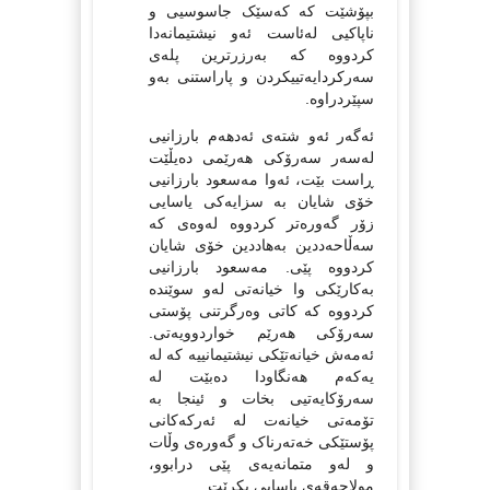
بپۆشێت کە کەسێک جاسوسیی و
ناپاکیی لەئاست ئەو نیشتیمانەدا
کردووە کە بەرزرترین پلەی
سەرکردایەتییکردن و پاراستنی بەو
سپێردراوە.
‌ئەگەر ئەو شتەی ئەدهەم بارزانیی
لەسەر سەرۆکی هەرێمی دەیڵێت
ڕاست بێت، ئەوا مەسعود بارزانیی
خۆی شایان بە سزایەکی یاسایی
زۆر گەورەتر کردووە لەوەی کە
سەڵاحەددین بەهاددین خۆی شایان
کردووە پێی. مەسعود بارزانیی
بەکارێکی وا خیانەتی لەو سوێندە
کردووە کە کاتی وەرگرتنی پۆستی
سەرۆکی هەرێم خواردوویەتی.
ئەمەش خیانەتێکی نیشتیمانییە کە لە
یەکەم هەنگاودا دەبێت لە
سەرۆکایەتیی بخات و ئینجا بە
تۆمەتی خیانەت لە ئەرکەکانی
پۆستێکی خەتەرناک و گەورەی وڵات
و لەو متمانەیەی پێی درابوو،
مولاحەقەی یاسایی بکرێت.