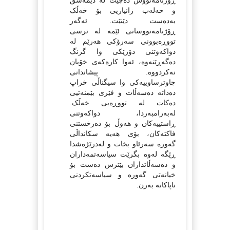
ڕۆژنامەنووس دەچێت لە دیمەشق
و حەلەب زانیاریی بۆ خەڵک
بەدەست دێنێت. ئەگەر
ڕۆژنامەنووسانی ئێمە لە ترسی
تووڕەبوونی سەرۆکی هەرێم لە
دواکەوتنی دۆزێکی وا گرنگ
دەگەڕێنەوە، ئەوا کارەکەی خۆیان
نەکردووە. پیشاندانی
چاوترساوییەکی وا سیگناڵی خراپ
دەداتە دەسەڵات و فێری بێمنەتیی
دەکات لە تووڕەیی خەڵک.
لەبەرامبەردا، دواکەوتنی
ڕاستییەکان و هەوڵ بۆ دەرخستنی
فاکتەکان، بۆی هەیە سکانداڵی
گەورە سەرئاو بخات و لەدرێژەشدا
ڕێگە لەوە بگرێت سیاسەتمەداران
و دەسەڵاتداران بێترس دەست بۆ
خیانەتی گەورە و سیاسەتکردنی
ناپاکانە بەرن.