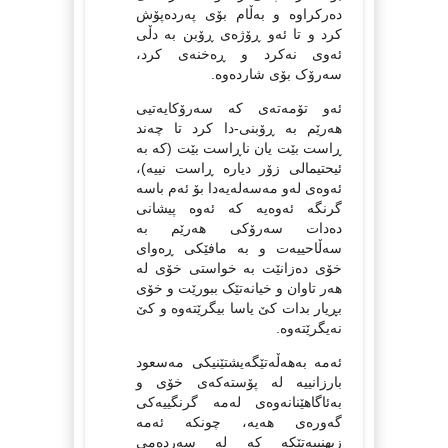
دەرکراوە و بەڵام بۆی پەردەپۆش
کرد و تا ئەو ڕۆژەی ڕۆبن بە دڵی
ئەوی نەکرد و ڕەخنەی کرد،
سەرۆک بۆی شاردەوە.
ئەو تۆمەتەی کە سەرۆکایەتیی
هەرێم بە ڕۆبنی-دا کرد تا چەند
ڕاست بێت یان ناڕاست بێت (کە بە
ئیحتیمالی زۆر دیارە ڕاست نییە)،
ئەوەی لەو مەسەلەیەدا بۆ ئەم باسە
گرنگە ئەوەیە کە ئەوە پیشانی
دەدات سەرۆکی هەرێم بە
سەڵاحییەت و بە مافێکی ڕەوای
خۆی دەزانێت بە خواستی خۆی لە
هەر تاوان و خیانەتێک ببورێت و خۆی
بڕیار بدات کێ یاسا بیگرێتەوە و کێ
نەیگرێتەوە.
‌ئەمە بەهەڵەتێگەیشتێنیکی مەسعود
بارزانییە لە پۆستەکەی خۆی و
بەئاگاهێنانەوەی لەمە گرنگییەکی
گەورەی هەیە، چونکە ئەمە
زیهنییەتێکە کە لە سەردەمی