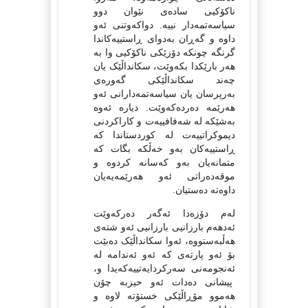
ناکۆکیی سادەی نێوان دوو
سیاسەتمەدار نییە. دواکەوتنی ئەو
داوە و گەڕان بەدوای ڕاستییەکاندا
گرنگە چونکە دۆزێکی ناکۆکیی وا بە
هەر بارێکدا بکەوێت، سکانداڵێک یان
چەند سکانداڵێکی گەورەی
بەرپرسان یان سیاسەتمەدارانی ئەو
هەرێمە دەردەکەوێت. دیارە ئەوە
بەشێکە لە شەفافییەت و کاراکردنی
دیموکراتییەت لە کوردستاندا کە
ڕاستییەکان بەو خەڵکە بگات کە
متمانەیان بەو کەسانە کردوە و
موقەدەراتی ئەو هەرێمەیەیان
داوەتە دەستیان.
لەم دۆزەدا ئەگەر دەرکەوێت
ئەدهەم بارزانیی بارزانیی ئەو شتەی
هەڵبەستووە، ئەوا سکانداڵێک دەبێت
بۆ ئەو پارتەی کە ئەو ئەندامە لە
ئەنجومەنی سەرکردایەتییەکەیدا و،
پیشانی دەدات ئەو حیزبە چۆن
هەموو مۆڕاڵێکی خستۆتە لاوە و