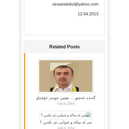
sirwanebdul@yahoo.com
12.04.2013
Related Posts
گه‌نده‌ عه‌شق … هێمن عومه‌ر خۆشناو
Feb 9, 2014
چی لە سالە و ئەوانی دی بكەین ؟
Feb 9, 2014