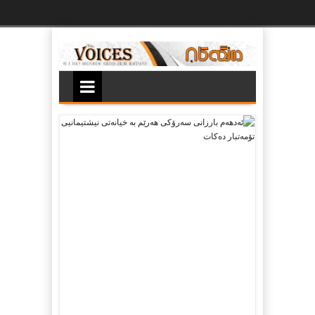
Ski
t
th
conten