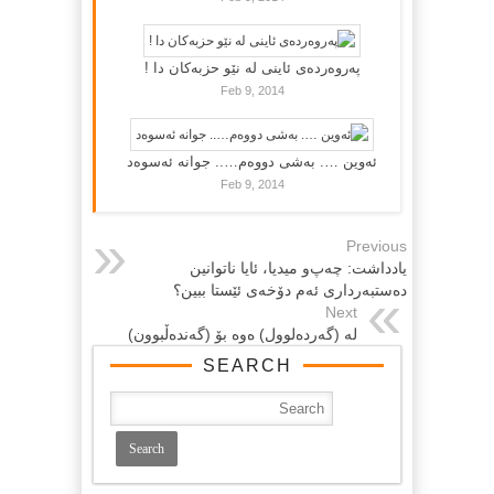
پەروەردەی ئاینی لە نێو حزبەکان دا !
Feb 9, 2014
ئەوین …. بەشی دووەم….. جوانە ئەسوەد
Feb 9, 2014
Previous
یادداشت: چه‌پ‌و میدیا، ئایا ناتوانین
ده‌ستبه‌رداری ئه‌م دۆخه‌ی ئێستا ببین؟
Next
له‌ (گه‌رده‌لوول) ه‌وه‌ بۆ (گه‌نده‌ڵبوون)
SEARCH