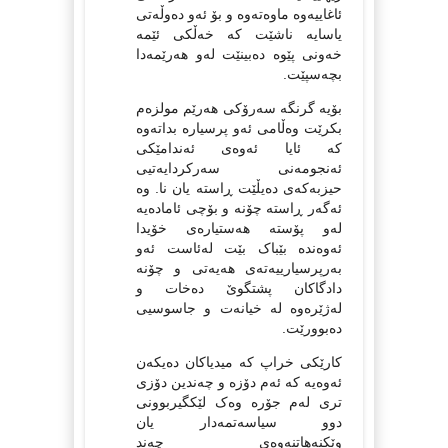
ئاغاییەوە ماوەتەوە و بۆ ئەو دەوڵەتی
یاسایە ناشێت کە خەڵکی ئێمە
خەونی پێوە دەبینێت لەو هەرێمەدا
بچەسپێت.
بۆیە گرنگە سەرۆکی هەرێم مولزەم
بکرێت وەڵامی ئەو پرسیارە بداتەوە
کە ئایا ئەوەی ئەندامێکی
ئەنجومەنی سەرکردایەتیی
حیزبەکەی دەیڵێت ڕاستە یان نا. وە
ئەگەر ڕاستە چۆنە و بۆچی ئامادەیە
لەو پۆستە هەستیارەی خۆیدا
ئەوەندە بێباک بێت لەئاست ئەو
بەرپرسیارییەتەی هەیەتی و چۆنە
دادگاکان پشتگوێ دەخات و
لەژێرەوە لە خیانەت و جاسوسیی
دەبوورێت.
کارێکی خراپ کە میدیاکان دەیکەن
ئەوەیە کە ئەم دۆزە و چەندین دۆزی
تری لەم جۆرە وەک لێکگیربوونی
دوو سیاسەتمەدار یان
وێکنەهاتنەوەی چەند