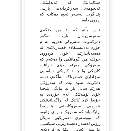
سکانداڵێک کە ئەندامێکی
ئەنجومەنی سەرکردایەتیی پارتیی
پێداگریی لەسەر ئەوە دەکات کە
ڕووی داوە.
ئەوە بڵێم کە بۆ من جێگەی
سەرسوڕمان نابێت ئەگەر
دەرکەوێت سەرۆکی هەرێم ئە م
جۆرە بەدئیستیفادە خەتەرناکەی لە
دەسەڵاتدارێتیی خۆی کردووە،
چونکە من گومانێکی وا دەکەم کە
سەرۆکی هەرێم خۆی نازانێت
کارێکی وا چەند کارێکی نایاسایی
سزاداری خەتەرناکە. بەڵگەی ئەمە
دەکرێت ئەوە بێت کە سەرۆکی
هەرێم ساڵی پار لە مانگی پێنجدا
خۆی تۆمەتێکی لەم جۆرەی بە
خۆیدا کرد کاتێک لە ڕاگەیاندنێکی
فەرمیی سەرۆکایەتیی هەرێمدا
ڕایگەیاند کە سەرۆک بەوەی زانیوە
کە نووسەری ئەمریکیی مایکڵ
ڕۆبن لەسەر دەستدرێژیی سیکسیی
بۆ سەر کچانی زانکۆ لە کارەکەی