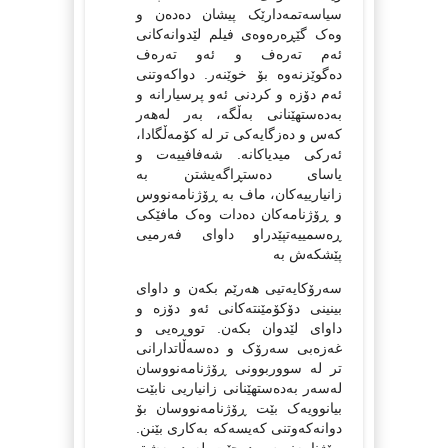
سیاسەتمەدارێک پیشان دەدەن و
وەک گێڕەرەوەی فیلم لێدوانەکانی
ئەم تەرەف و ئەو تەرەف
دەگوێزنەوە بۆ خوێنەر. دواکەوتنی
ئەم دۆزە و کردنی ئەو پرسیارانە و
بەدەستهێنانی بەڵگە، بەر لەهەر
کەس و دەزگایەکی تر لە کۆمەڵگادا،
ئەرکی میدیاکانە. شەفافییەت و
یاسای دەستڕاگەیشتن بە
زانیارییەکان، ماف بە ڕۆژنامەنووس
و ڕۆژنامەکان دەدات وەک مافێکی
ڕەسمییەتپێدراو داوای فەرمیی
پێشکەش بە
‌سەرۆکایەتیی هەرێم بکەن و داوای
بینینی دۆکۆمێنتەکانی ئەو دۆزە و
داوای لێدوان بکەن. تووڕەیی و
غەزەبی سەرۆک و دەسەڵاتدارانی
تر لە سووربوونی ڕۆژنامەنووسان
لەسەر بەدەستهێنانی زانیاریی نابێت
بیانوویەک بێت ڕۆژنامەنووسان بۆ
دوانەکەوتنی کەیسەکە بەکاری بێنن.