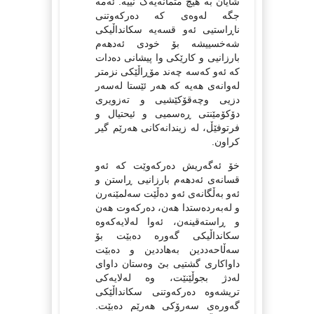
شایان بە هیچ متمانەیەک نییە. ئەمە
جگە لەوەی کە دەرکەوتنی
ناڕاستیی ئەو قسەیە سکانداڵیکی
شەخسییشە بۆ خودی ئەدهەم
بارزانیی و کارێکی وا پیشانی دەدات
کە ئەو کەسە چەند مۆڕاڵێکی نزمتر
لەوانەی هەیە کە هەر ئێستا لەسەر
دزیی وچەقۆکێشیی و تەزویری
دۆکۆمێنتی ڕەسمیی و ئیحتیال و
فرتوفێڵ، لە زیندانەکانی هەرێم گیر
کراون.
خۆ ئەگەریش دەرکەوێت کە ئەو
قسانەی ئەدهەم بارزانیی ڕاستن و
ئەو بەڵگانەی ئەو دەڵێت سەلمێنەرن
و لەبەردەستدا هەن، دەرکەوت هەن
و ڕاستەقینەن، ئەوا لەلایەکەوە
سکانداڵیکی گەورە دەبێت بۆ
سەڵاحەددین بەهاددین و دەبێت
داواکاری گشتیی بێ وەستان داوای
لەدژ بجوڵێنێت، وە لەلایەکی
تریشەوە دەرکەوتنی سکانداڵێکی
گەورەی سەرۆکی هەرێم دەبێت.