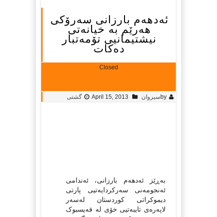
ئەدهەم بارزانی سەرۆکی
هەرێم بە خیانەتی
نیشتیمانیی تۆمەتبار
دەکات
Closed
by
سیروان
April 15, 2013
گشتی
بەڕێز ئەدهەم بارزانی‌، ئەندامی‌
ئەنجومەنی‌ سەركردایەتیی‌ پارتی‌
دیموكراتی‌ كوردستان لەسەر
لاپەرەی‌ تایبەتیی‌ خۆی‌ لە فەیسبوک