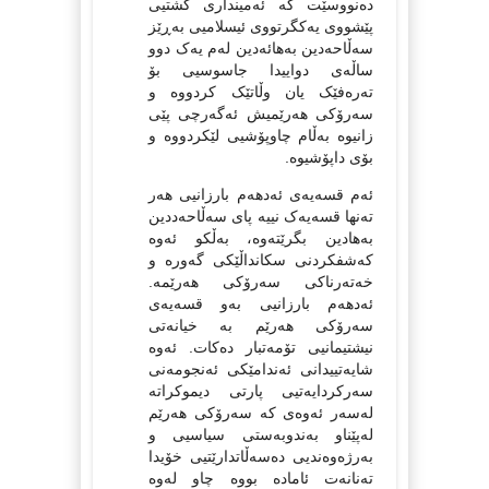
دەنووسێت کە ئەمینداری گشتیی
پێشووی یەکگرتووی ئیسلامیی بەڕێز
سەڵاحەدین بەهائەدین لەم یەک دوو
ساڵەی دواییدا جاسوسیی بۆ
تەرەفێک یان وڵاتێک کردووە و
سەرۆکی هەرێمیش ئەگەرچی پێی
زانیوە بەڵام چاوپۆشیی لێکردووە و
بۆی داپۆشیوە.
ئەم قسەیەی ئەدهەم بارزانیی هەر
تەنها قسەیەک نییە پای سەڵاحەددین
بەهادین بگرێتەوە، بەڵکو ئەوە
کەشفکردنی سکانداڵێکی گەورە و
خەتەرناکی سەرۆکی هەرێمە.
ئەدهەم بارزانیی بەو قسەیەی
سەرۆکی هەرێم بە خیانەتی
نیشتیمانیی تۆمەتبار دەکات. ئەوە
شایەتییدانی ئەندامێکی ئەنجومەنی
سەرکردایەتیی پارتی دیموکراتە
لەسەر ئەوەی کە سەرۆکی هەرێم
لەپێناو بەندوبەستی سیاسیی و
بەرژەوەندیی دەسەڵاتدارێتیی خۆیدا
تەنانەت ئامادە بووە چاو لەوە