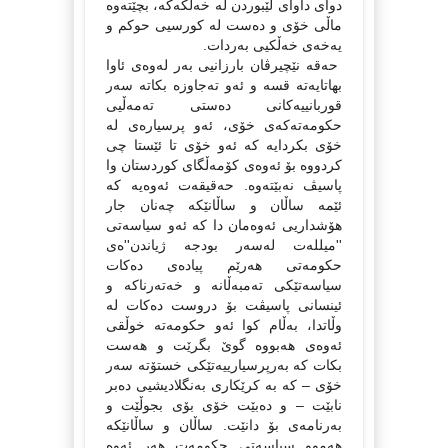
دوای داوای لێبوردن له‌ خه‌ڵکه‌که‌، بچێته‌وه‌
ماڵی خۆی و ده‌ست له‌ کورسیی حوکم و
یه‌خه‌ی خه‌ڵکیی به‌ردات.
حه‌قه‌ نێچیرڤان بارزانیی به‌ر له‌وه‌ی ئاوا
بهاتایه‌ته‌ قسه‌ و ئه‌و ته‌جاوزه‌ بکاته‌ سه‌ر
قوربانییه‌کانی ده‌ستی ته‌مه‌ڵیی
حکومه‌ته‌که‌ی خۆی، ئه‌و پرسیاره‌ی له‌
خۆی بکردایه‌ که‌ ئه‌و خۆی تا ئێستا چی
کردووه‌ بۆ ئه‌وه‌ی کۆمه‌ڵگای کوردستان وا
پاسیڤ نه‌بێته‌وه‌. حه‌قیقه‌ت ئه‌وه‌یه‌ که‌
ئێمه‌ ساڵان و ساڵانێکه‌ چه‌نان جار
هۆشداریی ئه‌وه‌مان دا که‌ ئه‌و سیاسه‌تی
''میلله‌ت له‌سه‌ر بودجه‌ ژیاندن''ه‌ی
حکومه‌تی هه‌رێم پیاده‌ی ده‌کات
سیاسه‌تێکی ته‌مبه‌ڵانه‌ و خه‌ته‌رناکه‌ و
ئینسانی پاسیڤت بۆ دروست ده‌کات له‌
وڵاتدا، به‌ڵام کوا ئه‌و حکومه‌ته‌ خوڵقی
ئه‌وه‌ی هه‌بووه‌ گوێ بگرێت و هه‌ست
بکات که‌ به‌رپرسیارییه‌تێکی خستۆته‌ سه‌ر
خۆی – که‌ به‌ کرێکاری به‌نگلادیشیی ده‌بر
نابێت – و ده‌بێت خۆی بۆی بجوڵێت و
به‌رنامه‌ی بۆ دانێت. ساڵان و ساڵانێکه‌
هه‌موو سیاسه‌تی حکومه‌ت هه‌ر ئه‌وه‌