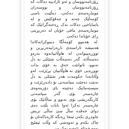
ڕۆژنامه‌نووسان و ئه‌و ئازادییه‌ ده‌کات که‌
ڕۆژنامه‌نووسان و نووسه‌ران
موماره‌سه‌ی ده‌که‌ن، ده‌ڵێیت باسی
کۆمه‌ڵێک چه‌ته‌ و چه‌قۆکێش و له‌
یاسایاخیی ده‌کات نه‌ک ڕه‌خنه‌گرانێک که‌
موماره‌سه‌ی مافی خۆیان له‌ ده‌ربڕینی
ڕای خۆیاندا ده‌که‌ن.
له‌ هه‌موو کۆمه‌ڵگا دیموکراته‌کاندا
هه‌میشه‌ ئاراسته‌ی ناڕه‌زاییده‌ربڕین و
تووڕه‌یینواندن له‌ هاوڵاتییانه‌وه‌ به‌ره‌و
ده‌سه‌ڵاته‌. گه‌ر ده‌سه‌ڵات شتێکی به‌ دڵ
نه‌بوو، ناتوانێت حه‌ق به‌ خۆی بدات
تووڕه‌یی خۆی به‌ هاوڵاتییان بڕێژێت. له‌و
وڵاتانه‌دا حکومه‌ت هه‌ر شتێکی به‌ دڵ
نه‌بێت ده‌چێت سیاسه‌تی بۆ داده‌ڕێژێت و
سیسته‌ماتیک ده‌چیته‌ پای دۆزینه‌وه‌ی
چاره‌سه‌ر بۆی. گه‌ر سیاسه‌تی
کاریگه‌ریشی بۆی نه‌بوو و ساڵانێک بۆی
چاره‌سه‌ر نه‌کرا ئه‌وا نایات بڵێت ده‌ی
دوای حه‌ڤده‌ ساڵ سێ ساڵی تریش
چاوه‌ڕی بکه‌ن ئینجا ڕه‌نگه‌ کاره‌باکه‌تان بۆ
چاک بکه‌م و ئه‌وه‌شی که‌ وڵات ئیفلیج
بووه‌ خه‌تای ئێوه‌یه‌ نه‌ک من.