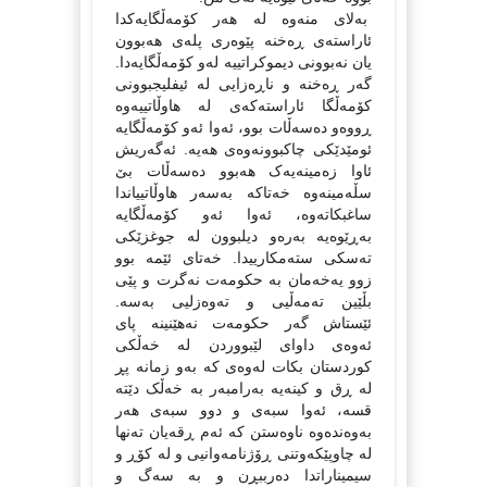
به‌لای منه‌وه‌ له‌ هه‌ر کۆمه‌ڵگایه‌کدا
ئاراسته‌ی ڕه‌خنه‌ پێوه‌ری پله‌ی هه‌بوون
یان نه‌بوونی دیموکراتییه‌ له‌و کۆمه‌ڵگایه‌دا.
گه‌ر ڕه‌خنه‌ و ناڕه‌زایی له‌ ئیفلیجبوونی
کۆمه‌ڵگا ئاراسته‌که‌ی له‌ هاوڵاتییه‌وه‌
ڕووه‌و ده‌سه‌ڵات بوو، ئه‌وا ئه‌و کۆمه‌ڵگایه‌
ئومێدێکی چاکبوونه‌وه‌ی هه‌یه‌. ئه‌گه‌ریش
ئاوا زه‌مینه‌یه‌ک هه‌بوو ده‌سه‌ڵات بێ
سڵه‌مینه‌وه‌ خه‌تاکه‌ به‌سه‌ر هاوڵاتییاندا
ساغبکاته‌وه‌، ئه‌وا ئه‌و کۆمه‌ڵگایه‌
به‌ڕێوه‌یه‌ به‌ره‌و دیلبوون له‌ جوغزێکی
ته‌سکی سته‌مکارییدا. خه‌تای ئێمه‌ بوو
زوو یه‌خه‌مان به‌ حکومه‌ت نه‌گرت و پێی
بڵێین ته‌مه‌ڵیی و ته‌وه‌زلیی به‌سه‌.
ئێستاش گه‌ر حکومه‌ت نه‌هێنینه‌ پای
ئه‌وه‌ی داوای لێبووردن له‌ خه‌ڵکی
کوردستان بکات له‌وه‌ی که‌ به‌و زمانه‌ پڕ
له‌ ڕق و کینه‌یه‌ به‌رامبه‌ر به‌ خه‌ڵک دێته‌
قسه‌، ئه‌وا سبه‌ی و دوو سبه‌ی هه‌ر
به‌وه‌نده‌وه‌ ناوه‌ستن که‌ ئه‌م ڕقه‌یان ته‌نها
له‌ چاوپێکه‌وتنی ڕۆژنامه‌وانیی و له‌ کۆڕ و
سیمیناراتدا ده‌رببڕن و به‌ سه‌گ و