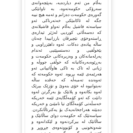
به‌ڵام من ئه‌م دیارده‌یه‌، به‌پێچه‌وانه‌ی
سه‌رۆکی حکومه‌ته‌وه‌، به‌ تاوانێکی
گه‌وره‌ی حکومه‌ت ده‌زانم و ئه‌مه‌ هیچ نییه‌
جگه‌ له‌ ئاکامێکی خه‌ته‌رناکی ئه‌و
سیاسه‌ته‌ فاشیل به‌ڵام ته‌واو فاشیلانه‌ی
که‌ ده‌سه‌ڵاتی کوردیی له‌ژێر ئیداره‌ی
ڕاسته‌وخۆی نێچیرڤان بارزانییدا چه‌نان
ساڵه‌ پیاده‌ی ده‌کات. ئه‌وه‌ داهێزراویی و
بێخوڵقیی و ده‌ستسپێتیی ئه‌ندام
په‌رله‌مانه‌کان و وه‌زیره‌کانی حکومه‌ت و
به‌ڕێوه‌به‌ره‌کانیانه‌ که‌ خوڵقی جووڵه‌ و
ژیانی له‌ تاک به‌ تاکی هاوڵاتییانی ئه‌و
هه‌رێمه‌ی ئێمه‌ بڕیوه‌. ئه‌وه‌ حکومه‌ته‌ که‌
ئه‌وه‌نده‌ ته‌مبه‌ڵه‌ که‌ حه‌ڤده‌ ساڵه‌
نه‌یتوانیوه‌ له‌ خۆی بنه‌وێ و تۆزێک بیرێک
له‌وه‌ بکاته‌وه‌ و پلانێک بۆ به‌رگرتن له‌وه‌
دانێت که‌ ئه‌و کۆمه‌ڵگایه‌ی ئێمه‌ خه‌ریکه‌
خه‌سڵه‌تی کۆمه‌ڵگای تیا نامێنێ و خه‌ریکه‌
ده‌بێته‌ هه‌راجخانه‌یه‌ک بۆ یه‌کترتاڵانکردن.
سیاسه‌تێک که‌ حکومه‌ت دوای ساڵانێک و
ساڵانێک له‌ بیرکردنه‌وه‌ و لێکدانه‌وه‌ و
شه‌ونخونیی و کۆبوونه‌وه‌ی چڕوپڕ و