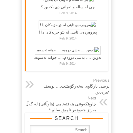
چی لە سالە و ئەوانی دی بكەین ؟
Feb 9, 2014
پەروەردەی ئاینی لە نێو حزبەکان دا !
Feb 9, 2014
ئەوین …. بەشی دووەم….. جوانە ئەسوەد
Feb 9, 2014
Previous
پرسى بارگاوى بەئەرگۆمێنت…. یوسف
عیزەدین
Next
چاوپێكەوتنی هەفتەنامی (هاوڵاتی) لە گەڵ
بەرێز جەوهەر نامیق سالم *
SEARCH