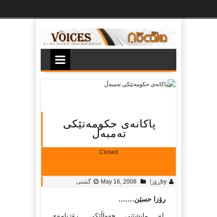
Ski
t
th
conten
پاکانه‌ی حکومه‌تێکی
ته‌مبه‌ڵ
Closed
by
ڕۆزا
May 16, 2008
گشتی
رۆزا حسێن…….
له‌ مانشێتی هه‌واڵێکی ڕۆژنامه‌ی