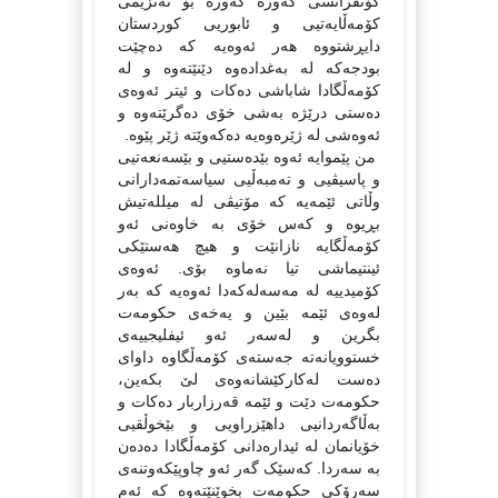
کۆنفرانسی گه‌وره‌ گه‌وره‌ بۆ ته‌نزیمی
کۆمه‌ڵایه‌تیی و ئابوریی کوردستان
دایڕشتووه‌ هه‌ر ئه‌وه‌یه‌ که‌ ده‌چێت
بودجه‌که‌ له‌ به‌غداده‌وه‌ دێنێته‌وه‌ و له‌
کۆمه‌ڵگادا شاباشی ده‌کات و ئیتر ئه‌وه‌ی
ده‌ستی درێژه‌ به‌شی خۆی ده‌گرێته‌وه‌ و
ئه‌وه‌شی له‌ ژێره‌وه‌یه‌ ده‌که‌وێته‌ ژێر پێوه‌.
من پێموایه‌ ئه‌وه‌ بێده‌ستیی و بێسه‌نعه‌تیی
و پاسیڤیی و ته‌مبه‌ڵیی سیاسه‌تمه‌دارانی
وڵاتی ئێمه‌یه‌ که‌ مۆتیڤی له‌ میلله‌تیش
بڕیوه‌ و که‌س خۆی به‌ خاوه‌نی ئه‌و
کۆمه‌ڵگایه‌ نازانێت و هیچ هه‌ستێکی
ئینتیماشی تیا نه‌ماوه‌ بۆی. ئه‌وه‌ی
کۆمیدییه‌ له‌ مه‌سه‌له‌که‌دا ئه‌وه‌یه‌ که‌ به‌ر
له‌وه‌ی ئێمه‌ بێین و یه‌خه‌ی حکومه‌ت
بگرین و له‌سه‌ر ئه‌و ئیفلیجییه‌ی
خستوویانه‌ته‌ جه‌سته‌ی کۆمه‌ڵگاوه‌ داوای
ده‌ست له‌کارکێشانه‌وه‌ی لێ بکه‌ین،
حکومه‌ت دێت و ئێمه‌ قه‌رزاربار ده‌کات و
به‌ڵاگه‌ردانیی داهێزراویی و بێخوڵقیی
خۆیانمان له‌ ئیداره‌دانی کۆمه‌ڵگادا ده‌ده‌ن
به‌ سه‌ردا. که‌سێک گه‌ر ئه‌و چاوپێکه‌وتنه‌ی
سه‌رۆکی حکومه‌ت بخوێنێته‌وه‌ که‌ ئه‌م