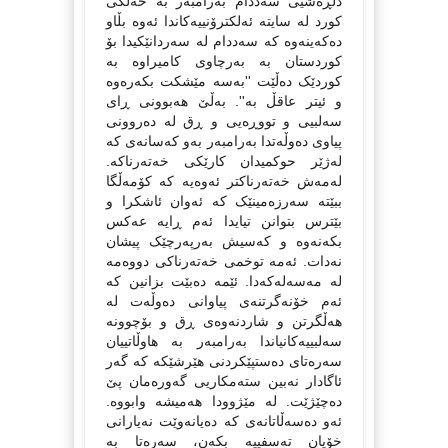
دڵڕه‌شیی سه‌ددام به‌رامبه‌ر به‌ خه‌ڵکی
کورد له‌ سایته‌ ئه‌لکترۆنییه‌کاندا ئه‌وه‌ بڵاو
ده‌که‌ینه‌وه‌ که‌ سه‌ددام له‌ سه‌ردانێکیدا بۆ
کوردستان به‌ به‌رچاوی کامیراوه‌ به‌
کوردێک ده‌ڵێت ''به‌سه‌ مێشکت بکه‌ره‌وه‌
و ئیتر عاقڵ به‌''. به‌ڵێ هه‌بوونی ڕای
سه‌لبیی و تووڕه‌یی و ڕق له‌ ده‌روونی
پیاوی ده‌وڵه‌تدا به‌رامبه‌ر به‌و که‌سانه‌ی که‌
له‌ژێر حوکمیدان کارێکی خه‌ته‌رناکه‌.
له‌مه‌ش خه‌ته‌رناکتر ئه‌وه‌یه‌ که‌ کۆمه‌ڵگا
ببێته‌ سه‌رزه‌مینێک که‌ ئه‌وان ئاشکرا و
بێترس بتوانن تیایدا ئه‌م ڕایه‌ عه‌کس
بکه‌نه‌وه‌ و که‌سیش به‌رپه‌رچێک پیشان
نه‌دات. ئه‌مه‌ توخمی خه‌ته‌رناکی دووه‌مه‌
له‌ مه‌سه‌له‌که‌دا. ئێمه‌ ده‌بێت بزانین که‌
ئه‌م خۆنه‌گرتنه‌ی پیاوانی ده‌وڵه‌ت له‌
هه‌ڵگرتن و شاردنه‌وه‌ی ڕق و بۆچوونه‌
سه‌لبییه‌کانیاندا به‌رامبه‌ر به‌ هاوڵاتییان
سه‌ره‌تای ده‌ستپێکردنی هێرشێکه‌ که‌ گه‌ر
ئاگادار نه‌بین سته‌مکاریی گه‌وره‌مان پێ
ده‌چێژێت. له‌ مێژوودا هه‌میشه‌ وابووه‌.
ئه‌و ده‌سه‌ڵاتانه‌ی که‌ ده‌یانه‌وێت نه‌یارانی
خۆیان ته‌سفییه‌ بکه‌ن، سه‌ره‌تا به‌