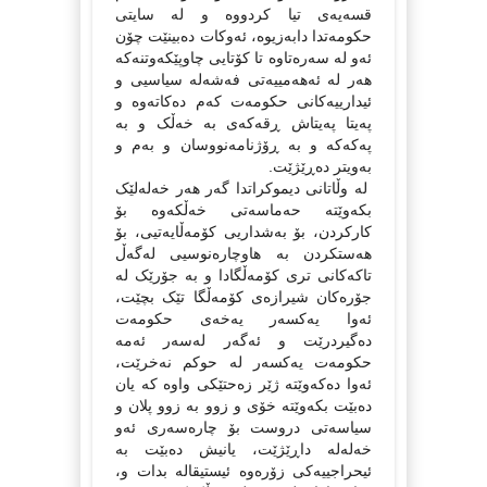
قسه‌یه‌ی تیا کردووه‌ و له‌ سایتی
حکومه‌تدا دابه‌زیوه‌، ئه‌وکات ده‌بینێت چۆن
ئه‌و له‌ سه‌ره‌تاوه‌ تا کۆتایی چاوپێکه‌وتنه‌که‌
هه‌ر له‌ ئه‌هه‌مییه‌تی فه‌شه‌له‌ سیاسیی و
ئیدارییه‌کانی حکومه‌ت که‌م ده‌کاته‌وه‌ و
په‌یتا په‌یتاش ڕقه‌که‌ی به‌ خه‌ڵک و به‌
په‌که‌که‌ و به‌ ڕۆژنامه‌نووسان و به‌م و
به‌ویتر ده‌ڕێژێت.
له‌ وڵاتانی دیموکراتدا گه‌ر هه‌ر خه‌له‌لێک
بکه‌وێته‌ حه‌ماسه‌تی خه‌ڵکه‌وه‌ بۆ
کارکردن، بۆ به‌شداریی کۆمه‌ڵایه‌تیی، بۆ
هه‌ستکردن به‌ هاوچاره‌نوسیی له‌گه‌ڵ
تاکه‌کانی تری کۆمه‌ڵگادا و به‌ جۆرێک له‌
جۆره‌کان شیرازه‌ی کۆمه‌ڵگا تێک بچێت،
ئه‌وا یه‌کسه‌ر یه‌خه‌ی حکومه‌ت
ده‌گیردرێت و ئه‌گه‌ر له‌سه‌ر ئه‌مه‌
حکومه‌ت یه‌کسه‌ر له‌ حوکم نه‌خرێت،
ئه‌وا ده‌که‌وێته‌ ژێر زه‌حتێکی واوه‌ که‌ یان
ده‌بێت بکه‌وێته‌ خۆی و زوو به‌ زوو پلان و
سیاسه‌تی دروست بۆ چاره‌سه‌ری ئه‌و
خه‌له‌له‌ داڕێژێت، یانیش ده‌بێت به‌
ئیحراجییه‌کی زۆره‌وه‌ ئیستیقاله‌ بدات و،