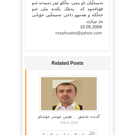
ته‌مبه‌ڵیان ناو ببه‌ن، به‌ڵکو ئیتر ده‌یبه‌نه‌ ئه‌و
قۆناغه‌وه‌ که‌ په‌تێک بکه‌نه‌ ملی ئه‌و
خه‌ڵکه‌ و هه‌موو داخی ته‌مبه‌ڵیی خۆیانی
پێ بڕێژن.
10.05.2008
rozahusein@yahoo.com
Related Posts
گه‌نده‌ عه‌شق … هێمن عومه‌ر خۆشناو
Feb 9, 2014