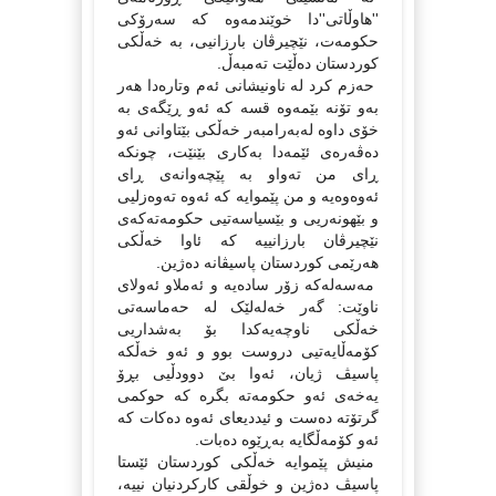
''هاوڵاتی''دا خوێندمه‌وه‌ که‌ سه‌رۆکی
حکومه‌ت، نێچیرڤان بارزانیی، به‌ خه‌ڵکی
کوردستان ده‌ڵێت ته‌مبه‌ڵ.
حه‌زم کرد له‌ ناونیشانی ئه‌م وتاره‌دا هه‌ر
به‌و تۆنه‌ بێمه‌وه‌ قسه‌ که‌ ئه‌و ڕێگه‌ی به‌
خۆی داوه‌ له‌به‌رامبه‌ر خه‌ڵکی بێتاوانی ئه‌و
ده‌ڤه‌ره‌ی ئێمه‌دا به‌کاری بێنێت، چونکه‌
ڕای من ته‌واو به‌ پێچه‌وانه‌ی ڕای
ئه‌وه‌وه‌یه‌ و من پێموایه‌ که‌ ئه‌وه‌ ته‌وه‌زلیی
و بێهونه‌ریی و بێسیاسه‌تیی حکومه‌ته‌که‌ی
نێچیرڤان بارزانییه‌ که‌ ئاوا خه‌ڵکی
هه‌رێمی کوردستان پاسیڤانه‌ ده‌ژین.
مه‌سه‌له‌که‌ زۆر ساده‌یه‌ و ئه‌ملاو ئه‌ولای
ناوێت: گه‌ر خه‌له‌لێک له‌ حه‌ماسه‌تی
خه‌ڵکی ناوچه‌یه‌کدا بۆ به‌شداریی
کۆمه‌ڵایه‌تیی دروست بوو و ئه‌و خه‌ڵکه‌
پاسیڤ ژیان، ئه‌وا بێ دوودڵیی بڕۆ
یه‌خه‌ی ئه‌و حکومه‌ته‌ بگره‌ که‌ حوکمی
گرتۆته‌ ده‌ست و ئیددیعای ئه‌وه‌ ده‌کات که‌
ئه‌و کۆمه‌ڵگایه‌ به‌ڕێوه‌ ده‌بات.
منیش پێموایه‌ خه‌ڵکی کوردستان ئێستا
پاسیڤ ده‌ژین و خوڵقی کارکردنیان نییه‌،