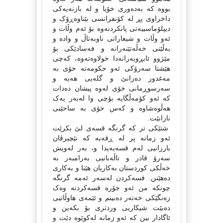
بووه‌ که‌ به‌ده‌وری خۆیا و له‌ بازنه‌یه‌کی
داخراوی پڕ له‌ کۆنفرانسی بێناوه‌ڕۆک و
دیپلۆماسییه‌تی پانکردنه‌وه‌ بۆ ئه‌م وڵات و
ئه‌و وڵات و شیعاراتی ناوبه‌تاڵ و واده‌ و
به‌ڵێنی خه‌ڵه‌تێنه‌رانه‌ و فه‌سادێکی بۆ
مێژوو ئابڕوبه‌رانه‌دا خولاوه‌ته‌وه‌، که‌چی
هێشتا سه‌رۆکی ئه‌و حکومه‌ته‌ خۆی به‌
مه‌غدور ده‌زانێ و گله‌یی هه‌یه‌ و
سه‌رسوڕمانی خۆی له‌وه‌ پیشان ده‌دات
که‌ ئه‌و کۆمه‌ڵگایه‌ بۆچی وا له‌به‌ر یه‌ک
هه‌ڵوه‌شاوه‌ و که‌س خۆی به‌ ساحێبی
نازانێت.
شتێکی تر که‌ گرنگه‌ قسه‌ی لێ بکرێت
ئه‌و زمانه‌ پر له‌ ڕقه‌یه‌ که‌ نێچیرڤان
بارزانیی له‌م قسه‌یه‌یدا و، به‌ر له‌ویش
سه‌رۆ قادر و تاڵه‌بانیی به‌رامبه‌ر به‌
خه‌ڵکی کوردستان به‌کاریان هێنا و به‌کاری
ده‌هێنن. قسه‌کردن له‌سه‌ر ئه‌مه‌ گرنگه‌
چونکه‌ من ئه‌و جۆره‌ قسه‌کردنه‌ وه‌ک
زه‌نگێکی خه‌ته‌ر ده‌بینم و ئێمه‌ی هاوڵاتیی
ده‌بێت شیکاریی وردتری بۆ بکه‌ین و
ئاگادار بین که‌ ئه‌و زمانه‌ له‌کوێوه‌ دێت و