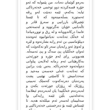
به‌ره‌و کوێمان ده‌بات. من پێموایه‌ که‌ ئه‌و
جۆره‌ قسه‌کردنه‌ دوو توخمی خه‌ته‌رناکی
تیایه‌: یه‌که‌م، ئێمه‌ ده‌بێت له‌و ڕقه‌
ئه‌ستوره‌ بسڵه‌مینه‌وه‌ که‌ تا ئێستا
نێچیرڤان بارزانیی و سه‌رۆ قادر و
تاڵه‌بانیی خۆیان نه‌گرتووه‌ و له‌سه‌تحی
عامدا درکاندوویانه‌ و له‌ ڕق و تووڕه‌ییاندا
له‌ خه‌ڵک ته‌نانه‌ت نه‌یانتوانیوه‌ ئه‌وه‌نده‌
دیپلۆماسیی بن ئه‌م ڕایه‌ بشارنه‌وه‌ و لێره‌
و له‌وێ ئه‌و ڕایه‌یان سه‌ر ئاو نه‌که‌وێت که‌
ئه‌وان خه‌ڵکیان پێ سه‌گ و پێ ته‌مبه‌ڵه‌.
هه‌بوونی ڕای له‌م جۆره‌ و جورئه‌تی
به‌کارهێنانی ئه‌م زمانه‌ له‌لایه‌ن پیاوانی
ده‌وڵه‌ته‌وه‌ خه‌ته‌رناکه‌. به‌س بێت بزانین
که‌ ته‌نانه‌ت عه‌لی حه‌سه‌ن مه‌جید و
سه‌ددامیش تا کاسێتی نهێنیی پشت
په‌رده‌یان ده‌رنه‌که‌وت که‌سێک نه‌یبینی
ڕۆژێک له‌ ڕۆژان جورئه‌ت بکه‌ن و
له‌به‌رده‌م خه‌ڵکییدا یان له‌به‌رده‌م ئیعلامدا
به‌عه‌له‌نیی بڵێن ئێمه‌ ڕایه‌کی وا
سه‌لبیمان له‌سه‌ر ئه‌م میلله‌ته‌ هه‌یه‌. تا
ئێستاش ئێمه‌ بۆ ده‌رخستنی خه‌ته‌رناکیی و