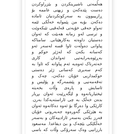
هه‌ڵمه‌تی ناشیرینکردن و بێزراوکردن
ده‌ست پێده‌که‌ن و زیهنی عاممه‌ بۆ
ڕازییبوون به‌ سه‌رکوتکردنیان ئاماده‌
ده‌که‌ن. بۆیه‌ من پێموایه‌ خه‌ڵکی ئێمه‌
ته‌واو حه‌قی خۆیه‌تی قه‌له‌قیی تێبکه‌وێت
و ترسی له‌و زمانه‌ هه‌بێت که‌ ئه‌وان
ده‌ستیان داوه‌ته‌ به‌کارهێنانی. سامناکه‌
پیاوانی ده‌وڵه‌ت ئاوا قسه‌ له‌سه‌ر ئه‌و
که‌سانه‌ بکه‌ن که‌ له‌ژێر حوکم و
به‌ڕێوه‌به‌رایه‌تیی ئه‌واندان. کاری
خه‌ته‌رناک ئه‌وه‌یه‌ ئه‌م پیاوانه‌ که‌ ئاوا به‌
که‌م سه‌یری که‌سانی ژێر ده‌ستی
حوکمداریی خۆیان ده‌که‌ن، چه‌ک و
ته‌قه‌مه‌نیی و پێشمه‌رگه‌ و پۆلیس و
ئاسایش و پاره‌ی وڵات بخه‌یته‌
ئیختیاریانه‌وه‌ و لێگه‌ڕێیت ئه‌وان بڕیار
بده‌ن خه‌ڵک به‌ چی ئاراسته‌یه‌کدا به‌رن.
کارێکی وا ده‌رگا بۆ ئه‌وه‌ ده‌کاته‌وه‌ ئه‌وان
به‌ هێزێکی گه‌وره‌وه‌ جه‌به‌روتی خۆیان
فه‌رز بکه‌ن به‌سه‌ر ئازادییه‌کان و به‌سه‌ر
خه‌ڵکێکی بێچه‌ک و بێ دیفاعدا. مه‌سعود
بارزانیی وه‌ک سه‌رۆکی وڵات که‌ باسی