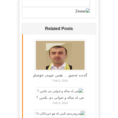
Related Posts
گه‌نده‌ عه‌شق … هێمن عومه‌ر خۆشناو
Feb 9, 2014
چی لە سالە و ئەوانی دی بكەین ؟
Feb 9, 2014