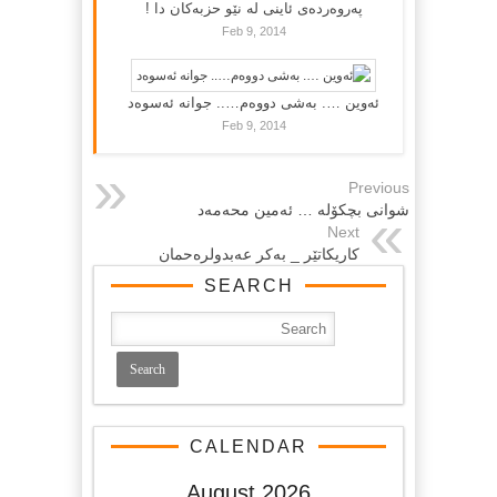
پەروەردەی ئاینی لە نێو حزبەکان دا !
Feb 9, 2014
ئەوین …. بەشی دووەم….. جوانە ئەسوەد
Feb 9, 2014
Previous
شوانی بچكۆله‌ … ئه‌مین محه‌مه‌د
Next
کاریکاتێر _ بەکر عەبدولرەحمان
SEARCH
CALENDAR
August 2026