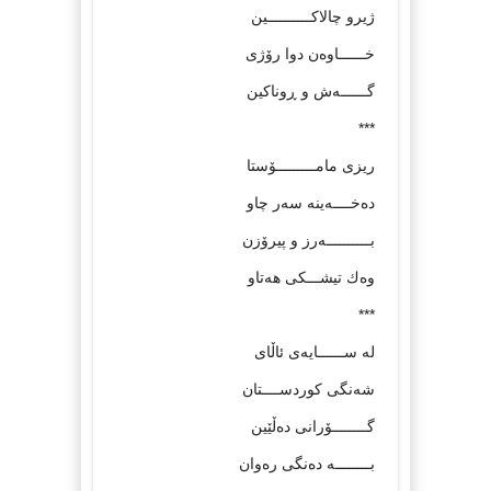
ژیرو چالاكــــــــــین
خــــــاوه‌ن دوا رۆژی
گــــــه‌ش و ڕوناكین
***
ریزی مامـــــــــۆستا
ده‌خــــه‌ینه‌ سه‌ر چاو
بــــــــــه‌رز و پیرۆزن
وه‌ك تیشـــكی هه‌تاو
***
له‌ ســــــایه‌ی ئاڵای
شه‌نگی كوردســــتان
گــــــــۆرانی ده‌ڵێین
بــــــــه‌ ده‌نگی ره‌وان