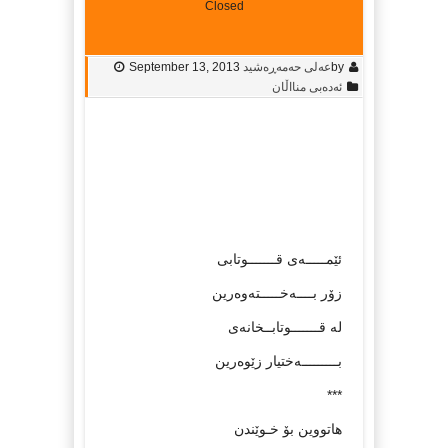
Closed
by
عەلی حەمەڕەشید
September 13, 2013
ئەدەبی منااڵان
ئێمـــــه‌ی قـــــــوتابی
زۆر بــــه‌خـــــته‌وه‌رین
له‌ قـــــــوتابــخانه‌ی
بـــــــــه‌ختیار زێوه‌رین
***
هاتووین بۆ خـوێندن