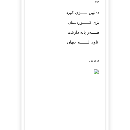
***
ده‌ڵێین بـــــژی كورد
بژی كــــــوردستان
هـــــه‌ر پایه‌ داربێت
ناوی لـــــــه‌ جیهان
*******