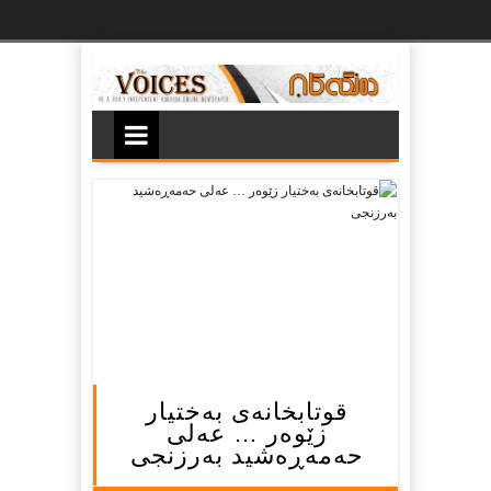
Ski
t
th
conten
قوتابخانه‌ی به‌ختیار
زێوه‌ر … عه‌لی
حه‌مه‌ڕه‌شید به‌رزنجی