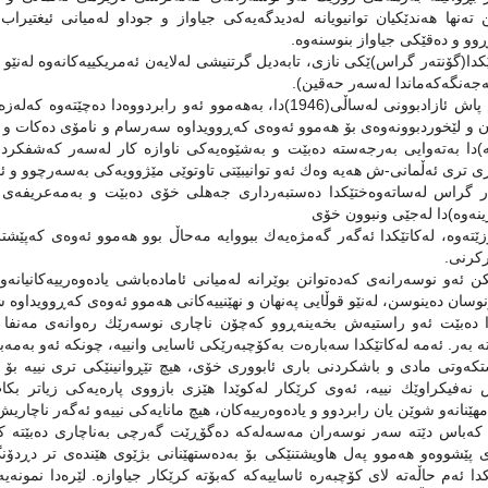
ن تەنها هەندێكیان توانیویانە لەدیدگەیەكى جیاواز و جوداو لەمیانى ئیغتیرا
وو و دەقێكى جیاواز بنوسنەوە.
كدا(گۆنتەر گراس)ێكى نازى، تابەدیل گرتنیشى لەلایەن ئەمریكییەكانەوە لەنێو 
ەجەنگەكەماندا لەسەر حەقین).
بەڵام پاش ئازادبوونى لەساڵى(1946)دا، بەهەموو ئەو رابردوو
ن و لێخوردبوونەوەى بۆ هەموو ئەوەى كەڕوویداوە سەرسام و نامۆى دەكات و د
ە)دا بەتەوایى بەرجەستە دەبێت و بەشێوەیەكى ناوازە كار لەسەر كەشفكرد
 ترى ئەڵمانى-ش هەیە وەك ئەو توانیبێتى تاوتوێى مێژوویەكى بەسەرچوو و ئاین
ر گراس لەساتەوەختێكدا دەستبەردارى جەهلى خۆى دەبێت و بەمەعریفەى بەر
نەوە)دا لەجێى ونبوون خۆى
تەوە، لەكاتێكدا ئەگەر گەمژەیەك ببووایە مەحاڵ بوو هەموو ئەوەى كەپێشتر و 
كرنى.
 ئەو نوسەرانەى كەدەتوانن بوێرانە لەمیانى ئامادەباشى یادەوەرییەكانیانە
وسان دەینوسن، لەنێو قوڵایى پەنهان و نهێنییەكانى هەموو ئەوەى كەڕوویداوە ش
 دەبێت ئەو راستیەش بخەینەڕوو كەچۆن ناچارى نوسەرێك رەوانەى مەنفا د
تە بەر. ئەمە لەكاتێكدا سەبارەت بەكۆچبەرێكى ئاسایى وانییە، چونكە ئەو بەم
كەوتى مادى و باشكردنى بارى ئابوورى خۆى، هیچ تێڕوانینێكى ترى نییە بۆ ئە
نەفیكراوێك نییە، ئەوى كرێكار لەكوێدا هێزى بازووى پارەیەكى زیاتر بكا
هێنانەو شوێن یان رابردوو و یادەوەرییەكان، هیچ مانایەكى نییەو ئەگەر ناچاری
كەباس دێتە سەر نوسەران مەسەلەكە دەگۆڕێت گەرچى بەناچارى دەبێتە كرێ
ى پێشووەو هەموو پەل هاویشتنێكى بۆ بەدەستهێنانى بژێوى هێندەى تر دڕدۆ
كدا ئەم حاڵەتە لاى كۆچبەرە ئاساییەكە كەبۆتە كرێكار جیاوازە. لێرەدا نمونە