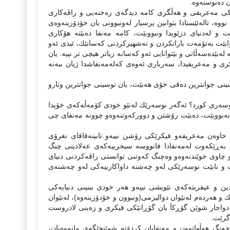
ن دەنوسنەوە.
ێكى مەعریفى و هەڵگرى كامە دیدگەى رەخنەیى و راڤەكارى
، تالەئێستادا بتوانین پرسیار لەونبوونى یان خۆدۆزینەوەى
و لەدنیاى دزێویدا ونبووبێت، كامە مەنفا دەبێتە هۆكارى
ابێت بەتۆمەت بارانكردن و تەشهیركردنى كەسانێك، ئیدى ئەو
لەبێدەسەڵاتى و بێتوانایى ئەو كەسانە زیاتر هیچى تر نییە. یان
رى و مەعریفیدا، سەربارى ئەوەى كەلەمەنفاشدا ژیان ببەنە
نى جوانترین دەقى خۆى هەبێت، یان نوسینى جوانترین وتارو
نووسەرى كورد؟ ئەگەر نوسەرێك لەنێو خودى كۆمەڵەكەى خۆیدا
ى نەبووبێت، دەبێت رۆشتن و دووركەوتنەوەو چوونە مەنفاى چى
و خاوەن مەعریفەو فیكرێكى رۆشن نییەو تابینەقاقاى نغرۆى
ە، بەڕێكەوت لەمەنفادا فانووسە سیحرییەكەى عەلادینى چنگ
و چاوى خوێندنەوەو وەچنگ كەوتنى توانستى راڤەكردنى دنیاى
ت و نابێت نوسەرێكى لەو چەشنە داواكارییەكى لەو چەشنەى
ن و عیفریتەكەى نێویشى نییەو هەر خودى بینینى دنیایەكى
پك و هەردەم لەنێوان دوالیزمى(ونبوون و خۆدۆزینەوە)، لەنێوان
واجار شوێن گۆڕكآ یان گۆڕانێكى فیكرى و زەینى لادروست
گرێت.
ەنگ هەڵهاتوون و مەنفایان كردۆتە شوێنجێگەى مانەوەیان،