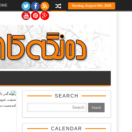
Ski
OME
Sunday, August 9th, 2026
t
th
conten
SEARCH
CALENDAR