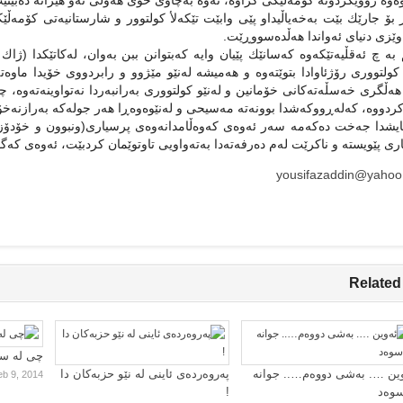
ەوە روویكردۆتە كۆمەڵێكى كراوە، ئەوە بەچاوى خۆى هەوڵى ئەو هێزانە دەبین
بۆ جارێك بێت بەخەیاڵیداو پێى وابێت تێكەلأ كولتوور و شارستانیەتى كۆمەڵێك
وێزى دنیاى ئەواندا هەڵدەسووڕێت.
 بە چ ئەقڵیەتێكەوە كەسانێك پێیان وایە كەبتوانن ببن بەوان، لەكاتێكدا (ژاك
كولتوورى رۆژئاوادا بتوێتەوە و هەمیشە لەنێو مێژوو و رابردووى خۆیدا ماوەت
هەڵگرى خەسڵەتەكانى خۆمانین و لەنێو كولتوورى بەرانبەردا نەتواوینەتەوە، چ
كردووە، كەلەڕووكەشدا بوونەتە مەسیحى و لەنێوەوەڕا هەر جولەكە بەرازنەخۆ
یشدا جەخت دەكەمە سەر ئەوەى كەوەڵامدانەوەى پرسیارى(ونبوون و خۆدۆزینە
رى پێویستە و ناكرێت لەم دەرفەتەدا بەتەواویى تاوتوێمان كردبێت، ئەوەى كەگوت
yousifazaddin@yaho
Related
چی لە سا
ین …. بەشی دووەم….. جوانە
پەروەردەی ئاینی لە نێو حزبەکان دا
eb 9, 2014
سوەد
!