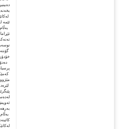
دەبینی
بخەنەڕ
لەكاتێ
ئێمە ل
تێڕاما
تەنەك
نوسەرى
گۆنتە
خۆدۆزی
دەدۆزێ
پرسیار
كەمێكن
مێژوون
لێرەدا
پێبگرێ
لەدەست
ئەویش 
بەرهەم
بەڵام 
كائینە
لەكاتێ