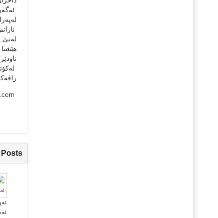
داخراو
ئەگەر 
لەپەرا
نازانم
لەنێ, 
هێشتا 
ناودێر
لەكۆتا
راڤەكا
o.com
 Posts
ئەو
ئە