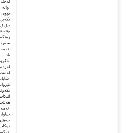
لەجێى 
واتە 
بووە، 
بكەین.
خۆدۆزی
بۆتە ق
رەنگە 
سەر، ج
ئەمە ج
تاد…
ناكرێت
لەزەمە
لەمەس
شایانى
تێڕوان
بكەوێت
لێبكات
هەبێت!
ئەمە ل
جیاواز
جەهلى
دەكات 
ئەگەر 