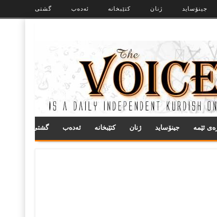
جینۆساید
ژنان
کتێبخانە
ئەدەب
گشتی
ره‌ی ئێمه
جینۆساید
ژنان
کتێبخانە
ئەدەب
گشتی