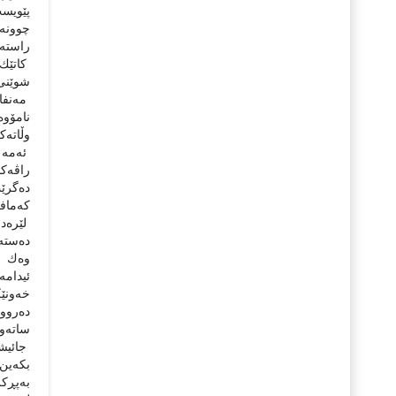
پێویست
چوونە 
راستەق
كاتێك(
شوێنى 
مەنفا 
نامۆوە
وڵاتەك
ئەمە ل
دەگرێت
كەمافى
لێرەدا
دەستەو
وەك ئە
ئیدامە
خەونێك
دەروون
ساتەوە
جائیشك
بكەین
بەپڕكر