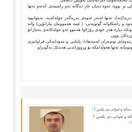
ێت كەدەیانەوێت دەركەكانى ئەوێش دابخەن.
ى تر بووە، ئەوە دەیان جار دەگاتە ئەو راستیەى كەئەو تەنها
 دریدا)یەك تەنها لەبەر ئەوەى بەڕەگەز جولەكەیە، نەیتوانیوە
ەوە و راشكاوانە گوتویەتى: ( ئێمە هەموومان مارانۆین) واتە
ونكە دیارە هەر خودى رۆژئاوا هەموو ئەو جولەكانەى بەمارانۆ
رەكان بوون.
وە)ى نوسەران لەمەنفادا، پانتایى و مەودایەكى فراوانترى
ومانە تەنها هەوڵدانێكە بۆ ورووژاندنى هەندێك نەگوتراو.
لە و ئەوانی دی بكەین ؟
F