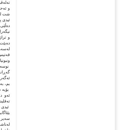
تەلەڤز
و ئەحو
شت لەو
ئیدى پ
دەڵێى 
نیگەرا
و تراژ
دەبێت 
لەسەرج
قەتیس 
ونبونی
نوسەرێ
گەڕانە
ئەگەر 
بم، بە
بۆیە د
ئەو د
تەقلید
ئیدى م
بێئاگا
سەیر 
لەناش