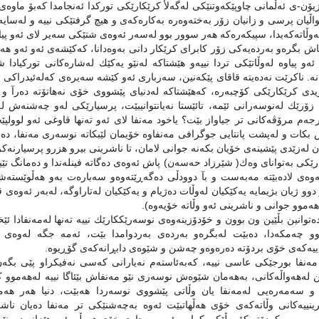
یۆن-ى ئەڵمانى چاوپێكەوتنێكى لەگەلأ كرێكارێكى توركدا ئەنجامدا كەبۆ ما
اڵیان پرسى و زانیان زۆر بەختەوەرە بەكارەكەى و هیچ گرفتێكى نییە و لەسایەى
ڵاتەكەیدا، سپیكەرەكە هەر سوور بوو لەسەر ئەوەى شتێكى سەیر لاى ئەو پیاوە
اش بگرەو بەردەیەكى زۆر كابراى كرێكار دانى بەوەدانا، كەكێشەى ئەو ئەو ه
ئەو پیاوە لەوڵاتێكى تردا نییەو هێشتاكە لەنێو یەكێك لەشارەكانى توركیاد
نە. ناكرێت نەدەیتە قاقاى پێكەنین، سەربارى ئەو كێشە سەیرەى كەلەئیدراكى ئ
یدى كرێكارێكى كۆچبەرە، كەهێشتاكە لەدنیاى پێشووى خۆى نەهاتۆتە دەرآ و
زۆرێك لەنوسەرانى ئێمە، تائێستا نەیانتوانیبێت، پرسیارێكى لەو چەشنەش لە
ەم مرۆڤەكانى تر جیاواز بێت؟ یاخود مەنفا لاى ئەو تەنها قاوغى ئەو لوولپ
بكات و لەپشت پانتایى جوگرافى مەنفاوە خۆیمان لێبكاتە نوسەرى مەنفا، دە
ان لەزێدى پێشینەى خۆیان بكەنە جوانى لامان، تا ناشرینى بیرو هزرو پرسیارنەك
كى بەتواناى وەك( شێرزاد حەسەن) پاش ئەوەى دەگاتە فینلەندا و دەمانگ تێید
وەى لادەبێتە مەبەست و بآ دوودڵى دەگەڕێتەوەو سەبارەت بەو هەڵوێستەشى 
دوو ژیان بژیمایە یەكێكیان لەوڵات دەژیام و یەكێكیان لەتاراوگە، لەبەر ئەوە
هەموو جوانى و ناشرینى ئەو وڵاتە خۆیەوە).
ەتوانین بڵێین ون بوون و خۆدۆزینەوەى نوسەرێككارێك نییە تەنها لەمەنفادا ئێ
وو چەمكەدا، دەبێت لەبگرەو بەردەى بەردوامدا بێت، ئەمە جگە لەوەى دن
ییەكەى خۆى بردۆتە دەرەوەو چەشن و شێوەى دابڕانەكەى گۆڕیوە.
ەنفا بورجێكى عاسى نییە، كەبەئاستەم نەیارانى كەسى نەفیكراو پێى بگەن،
بن لەهەواڵەكانى، بەهەمان شێوەش نوسەرى نێو مەنفاش بێئاگا نییە لەهەموو
و سەمەرەیى لەمەنفا یان وڵاتى پێشووى نوسەردا هەبێت، دنیا هەر ه
رینییەكانى وڵاتەكەى خۆى هەڵهاتبێت ئەوە بەچەشنێكى تر مەنفا دەیان ن