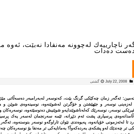
ەر ناچارییەك لەچوونە مەنفادا نەبێت، ئەوە م
دەست دەدات
July 22, 2008
گشتی
 ئەمین: ئەگەر زمان چەكێكى گرنگ بێت، كەنوسەر لەبەرامبەر دەسەڵاتى مێژو
لەزەینى نوسەر و جێهێشتن و خۆگرتن لەشوێنەوە، نوسینەوەى شوێن و هەڵا
رێكى نوسەر، نوسەرێك كەلەناشوێندایەو شوێنیش دەنوسێتەوە، نوسەرەكان و ق
ڵامدانەوەى پرسیارى پشت ئەم دێڕانە، ئێمە سەرنجمان لەسەر یەك پرسیار
رد تا لەئەزمونى خۆیانەوە، پەیوەندى نێوان تاراوگەو نوسەر بنوسنەوە، ئە
ى تر چەندێك لەو پشكەى بەردەكەوآ؟ بەمانایەكى تر مەنفا بۆ نوسەرەكان چەن