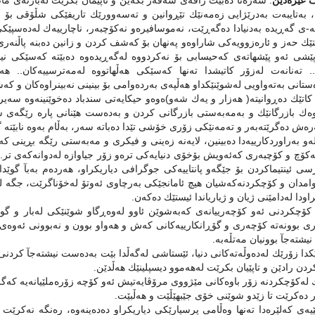
 عیزەدین
: سەرەتا دەبێت راڤەى سەفەر بكەین و تاپێمان بكرێت لەبازنەى مان
 بەتایبەت بەدرێژایى زەمەنێك تێڕوانین و تەسەوورێك تاریفێكى شڵۆقى بۆ س
ە-ى گەڕیدە بەدنیادا دەگەڕێت، نەموسافیرەو نەكۆچبەر، ناچارییەك لەدەسپێكى
ێك حەز و ئارەزوویەكى شاراوەو پەنهان بۆ كەشف كردن و زانین دەبنە پاڵنە
پێشى ئەو پێشهاتەى كەحیسابى بۆ نەكردووە لەگەڕیدەوە دەبێتە كەسێكى ن
. تەنانەت لەزۆر كاتیشدا تەنها كەسێكى هەڵهاتووە لەمەترسییەكان.. 
ستانى بەتەواویى لەشوێنێكداو هەڵپەى بەردەوامى بۆ بینینى نەبینراوەكان و كە
كاتێك دەڕوانیتە( هەزار و یەك شەو)ەوەو حیكایەتى سندباد دەخوێنینەوە سەی
 وەك بازرگانێك و بەمەبەستى بازرگانى كردن و بەدەست هێنانى پارە رێگ
ش دەگرێتەبەر و تەمەنێكى زۆرى خۆشى تێدا دەباتە سەر، بەڵام بەوە نابێتە
ەو بەراوردكارییەدا دەبینین، لایەنە زەینى و فیكرى و مەبەستى رێگە بڕینى ك
كۆچ و كۆچبەرى كەئەویش بۆخۆى دنیایەكى ترەو زۆر جیاوازە لەدوانەكەى تر. 
سى ئینتیماكردن بۆ جێگەو پانتاییەكى جوگرافى دیاریكراو، هەردەم بەبآ گو
امدان و كۆچكردنەكەشیان هیچ ئامانجێكى بەرچاوى ئەوتۆ لەخۆناگرێت، جگە ل
راودا لەدامێنى ژیان و ژیاریاندا ئیستێك دەكەن.
كۆچكردنى ئەو كۆچەرییانەى كەبەشوێن ئاوو لەوەڕگاو شوێنێكى لەبار و گون
رى بوونەتە كۆچەرى و گۆڕانكارییەكانى كەش و هەواو بوون و نەبوونى ئەوەى ك
نیشتەجآ بوونیان مەتڵەبە.
كدا زۆرێك لەدەوڵەتەكانى دنیا، ئێستاشى لەگەڵدا بێت بەدەست نیشتەجآ كردنى
ردن رادێن و تاپێیان بكرێت لەهەموو دیسپلینێك هەڵدێن.
لەكۆچكردنە زۆر باوەكانى مێژووى مرۆڤایەتیش ئەو كۆچە زۆرەملێیانەیە كەگروپ
ار دەكرێت تا زێدو شوێنى خۆى جێبهێڵێت و هەڵبێت.
یەى كەلێرەدا تەنها وەڵامى پرسیارێكى دیاریكراو دەدەینەوە، رەنگە نەكر