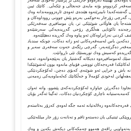
ا باوەكەى بهێنینە دەرەوەو جارێكى تر پرسیار لەخودى سەفەر
ەفەر كردووەو بۆتە مایەى جەنجاڵى و تێكەڵى.. كاتێك ئیبن
 گەشتەكەیدا نابینرێتەوە هێندەى ئەوەى ئارەزوومەندانە وەك
رى، گەرچى زۆرجار بەحوكمى بەرەو پێش چوونى رووداوەكان و
یشتەجآ یان هاوڵاتى شوێنێكى تر، یان موسافیرى سەفەرێكى
هەرچەندە تاكۆتایى هەڵگرى رۆحى گەڕیدەیەكى سەرشێتەو
شف كردنى نەزانراوەكان ئەو پیاوە وەك گەڕیدە دەهێڵێتەوە.
ر دەكەین باس لەسەفەرەكانى ئەو زاتە دەكات، چونكە سندباد
ەى سەفەر دەگرێتەبەر، گەرچى رێگەى حەوت سەفەرى سەیر و
 گەڕیدەو كەسیش وەك توریستێك تێى ناڕوانێت.
ەسێك لەموسافیرەوە دەیكاتە گەشتیار یان بەپێچەوانەوە، ئەمە
لەكاتێكدا قەرەجەكان تووشى فۆبیاى مانەوە بوون لەشوێنێكدا
ێدانە باش و خراپى ئەو شوێنەى كەبۆى دەچن، لەكۆچكردنێكى
ەهەڵهاتن لەخودى كۆمەلأ و خەڵكانێك كەلەماوەیەكى زەمەنى
جاودا دەگەڕێن جیاوازە لەكۆچكردنەكەى پێشوو، واتە ئەوان
ەمەبەستیانە ناچارى كۆچكردنیان دەكات، ئەگینا ئەگەر بۆیان
 قەرەجەكانەوە زەلالەتیانە ئەمە جگە لەوەى كەزۆر بەئاستەم
ێكى ئیتنیكى یان دەستەو تاقم و تەنانەت زۆر جار میللەتێكى
ێت بەتەواویى راڤەى هەموو چەمكەكانى دیكەش بكەین و وەك