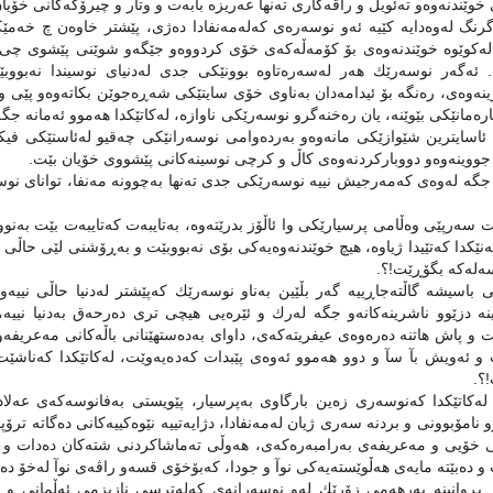
خوێندنەوەو تەئویل و راڤەكارى تەنها عەریزە بابەت و وتار و چیرۆكەكانى خۆیا
گرنگ لەوەدایە كێیە ئەو نوسەرەى كەلەمەنفادا دەژى، پێشتر خاوەن چ خەم
لەكوێوە خوێندنەوەى بۆ كۆمەڵەكەى خۆى كردووەو جێگەو شوێنى پێشوى چى بووە
 ئەگەر نوسەرێك هەر لەسەرەتاوە بوونێكى جدى لەدنیاى نوسیندا نەبووبێت 
نەوەى، رەنگە بۆ ئیدامەدان بەناوى خۆى سایتێكى شەڕەجوێن بكاتەوەو پێى و
ارەمانێكى بێوێنە، یان رەخنەگرو نوسەرێكى ناوازە، لەكاتێكدا هەموو ئەمانە جگە 
ئاسایترین شێوازێكى مانەوەو بەردەوامى نوسەرانێكى چەقیو لەئاستێكى فیك
ووینەوەو دووباركردنەوەى كاڵ و كرچى نوسینەكانى پێشووى خۆیان بێت.
گە لەوەى كەمەرجیش نییە نوسەرێكى جدى تەنها بەچوونە مەنفا، تواناى نوسی
 سەرپێى وەڵامى پرسیارێكى وا ئاڵۆز بدرێتەوە، بەتایبەت كەتایبەت بێت بە
نێكدا كەتێیدا ژیاوە، هیچ خوێندنەوەیەكى بۆى نەبووبێت و بەڕۆشنى لێى حاڵ
ەلەكە بگۆڕێت!؟.
 باسیشە گاڵتەجاڕییە گەر بڵێین بەناو نوسەرێك كەپێشتر لەدنیا حاڵى نییە
ینە دزێوو ناشرینەكانەو جگە لەرك و ئێرەیى هیچى ترى دەرحەق بەدنیا نیی
 و پاش هاتنە دەرەوەى عیفریتەكەى، داواى بەدەستهێنانى باڵەكانى مەعریفە
 و ئەویش بآ سآ و دوو هەموو ئەوەى پێبدات كەدەیەوێت، لەكاتێكدا كەناشێ
؟.
ەكاتێكدا كەنوسەرى زەین بارگاوى بەپرسیار، پێویستى بەفانوسەكەى عەلادی
و نامۆبوونى و بردنە سەرى ژیان لەمەنفادا، دژایەتییە نێوەكییەكانى دەگاتە ترۆ
 خۆیى و مەعریفەى بەرامبەرەكەى، هەوڵى تەماشاكردنى شتەكان دەدات و د
و دەبێتە مایەى هەڵوێستەیەكى نوآ و جودا، كەبۆخۆى قسەو راڤەى نوآ لەخۆ دە
بڕوانینە بەرهەمى زۆرێك لەو نوسەرانەى كەلەترسى نازیزمى ئەڵمانى و ج