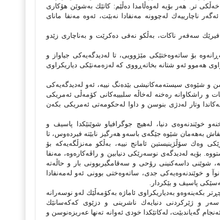
ەڵكى تر. هەر بۆیە لەوەڵامدا دەڵێم: كاتێك بەشوێن هۆكارى
 ئەگەر ناچارییەك لەچوونە مەنفادا نەبێت، ئەوە مەنفا ماناى
فیرێك سەفەر ناكات، بەڵكو نەفى دەكرێت و بەناچارى زێدو
ڕانەوە بۆ ساتەوەختێكى مێژوویى، تا لەدیدگەیەكى جیاواز و
راوى هەموو ئەو شتانە بخاتەڕووى كە لەزەمەنێكى دیاریكراوى
شن و شێوەى سیستەمەكانیشى بێدەنگ نییە، ئەو لەدیدگەیەكى
انكۆى هارڤەرد دەكات و راشكاوانە رەخنە لەخاڵە سلبییەكانى كۆمەڵى ئەمریكى
كاندا وتار لەدژى بنوسن و داوا لەحكومەتى ئەمریكى بكەن
ەو خوێندنەوەى دنیا، لەهیچ جوگرافیاو شوێنێكدا پاسیف و
اش بەهەمان شێوە جێگەى باسەو هەرگیز نابێتە فیردەوس، تا
كى وەك سۆڵژینیستین ئامانج نییە، بەڵكو مەنزڵگەیەكە بۆ
ووە. بۆیە لەدیدگەى نوسەرێكى دنیابین و راڤەكارەوە، مەنفا
یە، شوێنى داسەكنینى رۆحى و سەقامگیربوونى بار و حاڵەتە
 نوآ و خوێندنەوەیەكى جدى، ساتەوەختى بوونى ئەو لەمەنفادا
ەسێكى پاسیف و بێكردار.
ر بكەینەوەو بەدیاریكراوى ئاماژە بەكۆمەڵێك لەو نوسەرانە
 سەر و ژێركردنى دنیایەك ناشرینى و دزێوى كەكەسانێك
ەنجام گەیاندبێت، لەكاتێكدا خودى ئەوانە تەنها عەریزەنوسن و