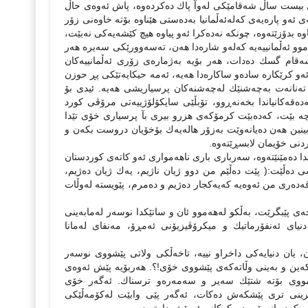
وەى بیست ساڵ شەقامێكى لەوآ پاك دەكردەوە، پاش ئەوەى حاڵ
 ئەو پارەیەى كەلەئەڵمانیا بەدەستى هێناوە بۆتە خاوەنى زۆر
 بدۆزێتەوە، چونكە نەدەكرا ئەو پیاوە هیچ كێشەیەكى نەبێت،
ەموو ئەڵمانییەیە كەلەو شارەدا هەن، تەسەوورێكى سەیرە هەر
ا شەقام گسك دەدات، هەر بۆیە بەژمارەى زۆرى ئەڵمانییەكان
ەو كرێكارە سادەو ساكارەدا هەیە، ئەمە حیكایەتێكى پڕ حوزن
 تەنانەت بەچەشنێك لەچەشنەكان پرسیاریشى هەیە. ئیدى بۆ
دەقەكانیاندا بخەنەڕوو، تۆبڵێى سایكۆلۆژییەتى مرۆڤى كورد
ێچە بێت، كەدەبێت كرمۆكەى هزرو بیرى بآ پرسیارى خۆى تێدا
بینین هەن دەیانەوێت بەزۆر هالەیەك بۆخۆیان دروست بكەن و
ردنى خۆیمان لابسڕێتەوە.
ا دەمێنێتەوە، سەربارى بارى ناهەموارى ئەو كاتەى كوردستان
دەڵێت:( پێت دەڵێم من دوو ژیان ناژیم، یەك ژیان دەژیم،
ى قەدەرى من ئەوەیە كەیەكجار دەژیم و دەمرم، پێویستە لەوڵات
خەى پێبگرێت، بەڵكو لەهەموو ئان و ساتێكدا نوسەر لەمابەینى
یاى ئەنفۆرماتیك و میكرۆڤیزیۆنى ئەمڕۆ، مەنفاى لەمانا
 یان دنیایەكى داخراو نییە، تاخەڵكى ولاتى پێشووى نوسەر
 كەین و بەینى وڵاتەكەى پێشووى خۆى!؟. هەربۆیە پێش ئەوەى
ەمووى بۆتە شتێك سەیر و سەمەرەو ترسناك. ئەگەر خۆى
اشرینى ترى پێشكەش دەكات، ئەگەر پێى وابێت لەكۆمەڵێكى