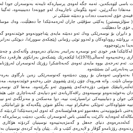
 باسى لێوەبكەین، ئەمە جگە لەوەى پرسیارەكە تایبەتە بەنوسەران جودا لەخ
مەنفادا دەگەڕێین، ئەوە بێگومان ناچارییەك لەو چوونەدا دەبینینەوە، ئەگینا
ینەى خۆى لەدەست دەدات و دەبێتە شتێكى تر.
 سۆلژینیستین) یەكێتى سۆڤێتى جاران لەزەمەنێكدا جآ دەهێڵێت، وەك موسا
خۆى جآ دەهێڵێت.
و دابڕان بۆ نوسەرێكى وەك ئەو دەبێتە مایەى پێداچوونەوەو خوێندنەوەو گە
، بڕوانێتە رووداوەكان و لەدوو توێى رۆمانى (پێچكەى سوور)دا، دیوێكى نەزان
ەیدا بەڕێوەچووە.
ەكاتێكدا هەر خودى ئەو نوسەرە بەرانبەر بەدنیاى دەرەوەى وڵاتەكەى و چە
راڤەكارى رەخنەییەوە لەساڵى(1978)دا لێكچەرێك پێشكەش بەز
. ئەم تەرحەى بووە مایەى ئەوەى كەبەئاشكرا زۆرێك لەنوسەران لەرۆژنامە
 پەنابەرێتى لێ بسێنێتەوە.
 بەتەواویى ئەوەمان بۆ روون دەبێتەوە كەنوسەرێكى زەین بارگاوى بەرەخن
سان نابێت.. واتە هەروەك چۆن زێدى پێشووى جێى رەخنەو خوێندنەوەیە، مەنف
ڵتەرناتیڤێك شوێنى دۆزەخەكەى پێشووى ئەو بگرێتەوە، مەنفا لاى نوسەرێ
دان بەخوێندنەوەو نوسینەوەى راڤەكاریانەى ئەو دنیایەى كەبەناچارى جێى هێشت
ى جوان و دنیابینییەكى ترانسپارێنت نییە، دوا مەسكەن و مەنزڵگەى ئەو نی
ییە شێواوەكانى ئەوێكى نەفیكراو نییە، بەڵكو شوێن پێگەیەكە بۆ تێڕامانێكى
ختى نامۆبوونیەتى بەهەموو ئەو هەڵوێستانەى كە ئەوى لەزەمەنێكدا كردبێتە ك
الەكە لەوەدایە ناكرێت بەگشتى باس لەنوسەران بكەین، دەبێت پرسایرەكە چڕت
 كەلەدەرەوەى دنیاى جەهل و گەمژەیەتییەوە نوسینیان كردۆتە هۆكارى
دنەوەى رۆژنامەو گۆڤار و لاپەڕەى كتێب و تاد…پێیان وایە كردەى نوسینیان بەئ