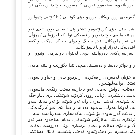
ب بوونیانەوە، بەهەموو ئەوەى كەهەبووە، خوێندنەوەیەكى نوآ
گەرمەى رووداوەكاندا بووەو خۆى گوتەنى:( تا كۆتایى پێموابوو
ەدا دەچێتەوە كەلەزەینیدا جێى خۆى كردۆتەوەو پێشتر پێى ئاسایى بووە. ئیدى ئەو
ەبێتە مایەى خوێندنەوەو راڤەیەكى نوآ، كە لەرۆمانى(دەهۆڵى
نى نەزانراوەكانى پێش جەنگ و دواى جەنگدا دەكات و كەم
دەیەكى نەزانراو و بآ ئاسۆ بكات.
انبەرەكەى دەڕوانێتە خۆى، لەنێوان دوالیزمى( ونبوون و
دواتر دەیبینآ و دەیبیستآ، هیچى تێدا بگۆڕێت و ببێتە مایەى
وە خۆیان لەقەرەى راڤەكردنى رابردوو بدەن و جیاواز لەوەى
تێكى نوآ هەڵبهێنجن.
ەكات، ئاواش نەمانى ئەو ناچارییە دەبێت رێگەى هاتنەوەى
ەبەستى باشكردنى ژیانى رووى كردۆتە شوێنێكى ترى دنیاو جگە
 شوێنەى كەتێیدا دەژى. واتە ئەو شوێنە بۆ ئەو مەنفا نییەو
ت، لەوێدا هەوڵى مانەوە دەدات و دنیا لاى ئەو كارگەیەكى
ش نەبێت گەڕانەوەى بۆ شوێنى یەكەمجارى لەبەرنامەیدا نییە.
كارى یەكێك لەكارگەو شوێنەكان، بەڵام لەناخەوە هەر ئەو
نگ و نامۆى دەكات و دەیان پرسیارى نوێى لادروست دەكات.
یەكى سەیرم بیر دەكەوێتەوە كەجێى پێكەنینە، كاتێك كەناڵێكى