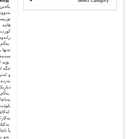
یوسف
جۆراو
بكەین،
جۆرەکان
بەتووت
توریست
هاتنە 
كورت.
رانەوە
بەڵام 
تەنها
سەمەرە
بۆیە ل
جگە لە
و لەتر
بەردەو
دیاریك
بەڵام 
بەناچا
بلوێت 
لەكاتێ
بەكارك
یەكێك 
پآ ناچ
بەو پێ