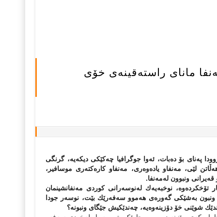
ەنفا ماناى راستەقینەى خۆى
ودا پەناى بۆ دەبات، ئەوا جوگرافیا چەكێكى دیكەیە، گرنگى
تن لێى، مەنفاو یادەوەرى، مەنفاو كارەكتەرى موسافیر،
ەیرانى ونبوون لەمەنفا.
 تۆخكردەوە، نوخبەیەك لەنوسەرانى كوردى مەنفانشینمان
گەر ونبون بەشێكى گەورەى هەموو سەفەرێك بێت، نوسەر جودا
دێك شوێنى خۆ دۆزینەوەیە، چەندێكیش جێگاى ونبونە؟