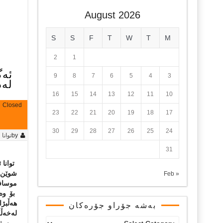
August 2026
S
S
F
T
W
T
M
2
1
ئەگ
9
8
7
6
5
4
3
لە
16
15
14
13
12
11
10
Closed
23
22
21
20
19
18
17
30
29
28
27
26
25
24
by
توانا
31
توانا
شوێن 
« Feb
موسافی
بۆ وە
هەڵبژا
بەشە جۆراو جۆرەکان
لەخەڵك
بەشە