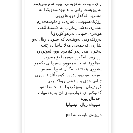
راى تایبەت بەخۆیەتى، بۆیە ئەم وتوێژەم
بە پێویست زانى و لە نیوەشەوێكدا لە
مەدرید لەگەڵ دوو هاوڕێى
رۆژنامەنووسى عەرەب و هاوسەفەرم
بەنیازى بەشداریكردن لە فێستیڤاڵێكى
هونەرى جیهانى بەرەو كۆردۆبا
بەڕێكەوتم، بەوپێیەى كە سیوداد ریال ئەو
شارەى ئەحمەدى مەلا تیایدا دەژێێت
لەنێوان مەدریدو كۆردۆبا بوو، لەوێوەوە
بڕیارمدا لەگەڕانەوەمدا بۆ مەدرید
لەهاوڕێیانم جیاببمەوەو سەردانى بكەمو
پشووى هەفتانە لەگەڵ ئەودا بەسەر
بەرم، لەو دوو رۆژەدا كۆمەڵێك تەوەرى
ژیانى خۆى و واقیعى روناكبیریى
كوردیمان تاوتوێكردو لە ئەنجامدا ئەو
گفتوگۆیەى خوارەوەى لىَ بەرهەمهات.
جەمال پیرە
سیوداد ریال- ئیسپانیا
درێژه‌ی بابه‌ت به‌ pdf…..