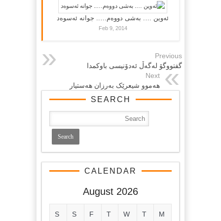
ئەوین …. بەشی دووەم….. جوانە ئەسوەد
Feb 9, 2014
Previous
گفتووگۆ له‌گه‌ڵ ئه‌دۆنیسی باوکمدا
Next
هه‌موو شیعرێک به‌رزان هه‌ستیار
SEARCH
CALENDAR
August 2026
S
S
F
T
W
T
M