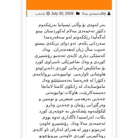
by
ئه‌حمه‌دی مه‌لا
July 30, 2008
ئەدەب
بەر لەوەى بۆ وڵاتى ئیسپانیا بەرێبكەوم
دكتۆر ئەحمەدى مەلام لەكوردستان بینىو
لەگەڵیدا رێككەوتم لەو سەفەرەمدا
سەردانى بكەم، ئەو دواى نزیكەى بیستو
حەوت ساڵ ژیان لەهەندەران، وەك
كەسێكى دیارى كایەى ئەدەبىو رۆشنبیرى
كوردى و وەك شاعیرێكى ناسراوى كورد
بۆ ساتێكیش لەزمانى كوردى دانەبڕاوەو
هاوشانى ئاوارەیى توانییویەتى بڕوانامەى
دكتۆرا لە فەرەنسا بەدەستبێنێتو وەك
مامۆستایەك لە زانكۆى كاستا لامانچا
دەستبەكاربێت، هاوكات توانیویەتى
چەندین بەرهەمى شیعریى و نوسین و
وەرگێڕانى رۆمان و چەندین وتارو
لێكۆڵینەوە پێشكەش بە خوێنەرى كورد
بكات، لەراستیدا ئاگادارى ئەوە بووم
ئەحمەدى مەلا وەك رۆشنبیرو خاوەن
ئەزمونو دوور لە هەراى لەئاراى ناو كایەى
روناكبیریى كوردى خاوەنى بیروبۆچونو