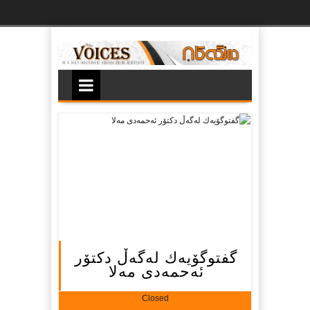
Ski
t
th
conten
گفتوگۆیەك لەگەڵ دكتۆر
ئەحمەدى مەلا
Closed