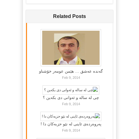
Related Posts
گه‌نده‌ عه‌شق … هێمن عومه‌ر خۆشناو
Feb 9, 2014
چی لە سالە و ئەوانی دی بكەین ؟
Feb 9, 2014
پەروەردەی ئاینی لە نێو حزبەکان دا !
Feb 9, 2014