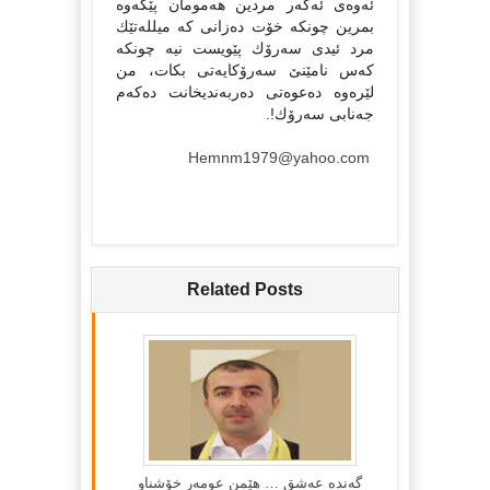
ئەوەی ئەگەر مردین هەمومان پێكەوە
بمرین چونكە خۆت دەزانی كە میللەتێك
مرد ئیدی سەرۆك پێویست نیە چونكە
كەس نامێنێ سەرۆكایەتی بكات، من
لێرەوە دەعوەتی دەربەندیخانت دەكەم
جەنابی سەرۆك!.
Hemnm1979@yahoo.com
Related Posts
گه‌نده‌ عه‌شق … هێمن عومه‌ر خۆشناو