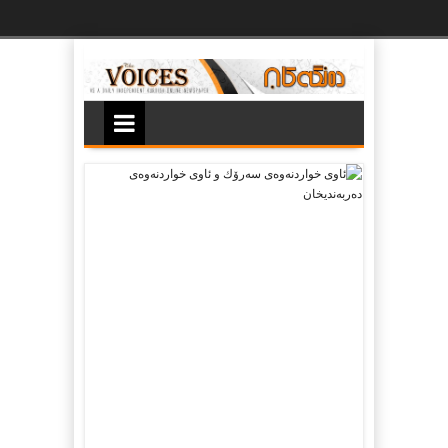
Ski
t
th
conten