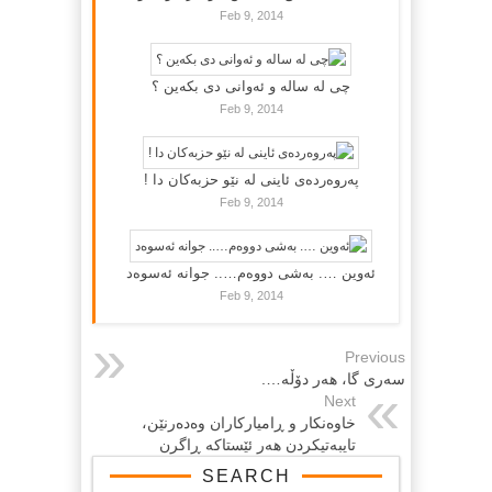
Feb 9, 2014
چی لە سالە و ئەوانی دی بكەین ؟
Feb 9, 2014
پەروەردەی ئاینی لە نێو حزبەکان دا !
Feb 9, 2014
ئەوین …. بەشی دووەم….. جوانە ئەسوەد
Feb 9, 2014
Previous
سەرى گا، هەر دۆڵە….
Next
خاوه‌نکار و ڕامیار‌کاران وه‌ده‌رنێن،
تایبه‌تیکردن هه‌ر ئێستاکه‌ ڕاگرن
SEARCH