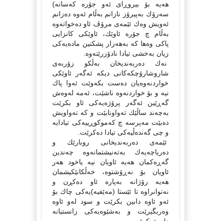
هەیە بۆ بیروڕای ئەو جۆرە كەسانە)
سەرۆك بەپیرۆز نازانم بەڵام ئەوە دەزانم
ئەویش وەك ئێمەی مرۆڤ ئاو دەخواتەوە
بەڵام چ جۆرە ئاوێك، ئاوێكی كانزایی
پاكی وەها كە بەهەزار پشكنین مادەیەكی
زیان بەخشی تیادا نادۆزرێتەوە.
نەك دەربەندیخان بەڵكو زۆربەی
شاروشارۆچكەكانی دیكە ئەگەر ئاوێكی
خواردنەوەیان دەست بكەوێت ئەوا پاك
نیە و بۆ خواردنەوە ناشێت، ئەمە لەوەش
گەڕێین ئەگەر پرۆژەیەكی ئاو بكرێت
بەچەند ساڵێك تەواونابێت و كە تەواویش
دەبێت مەپرسە چ كەموكوڕییەكی تیادایە
و چی گەندەڵیەكی تیادا دەكرێت.
ئێمەی دەربەندیخانی روبارێك و
دەریاچەیەك بەتەنیشتمانەوە چەندین
گەڕەكمان هەیە ئاویان نیە یاخود هەر
ئاویان بۆ نەڕۆشتوە، خەڵكانێكیشمان
هەیە رۆژانە بەپارە ئاو دەكڕن و
نەتوانراوە تا ئێستا (مەێفیە)یەكی چاك بۆ
ئەو ئاوە دابین بكرێت و سود لەو ئاوە
وەربگیرێت و بەشێوەیەكی زانستیانە