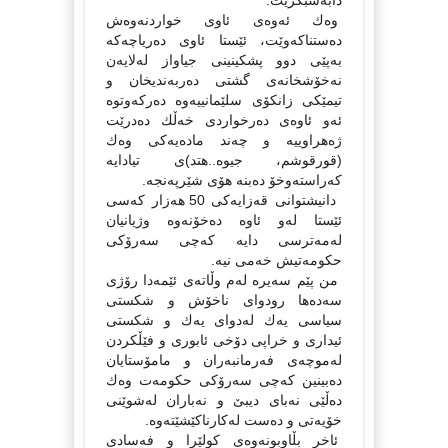
دابەشبكرێت.
وەك ئەوەی ئاوی خواردنەوەش
دەستناكەوێت، ئێستا ئاوی دەریاچەكە
بەپێی دوو پشكینینی جیاواز لەلایەن
نەخۆشخانەی گشتی دەربەندیخان و
تیمێكی زانكۆی سلێمانییەوە دەركەوتوە
ئەو ئاوەی دەرخواردی خەڵك دەدرێت
ژەهراوییە و چەند مادەیەكی وەك
(قورقوشم، جیوە..هتد)ی تیادایە
كەراستەوخۆ دەبنە هۆی شێرپەنجە.
دانیشتوانی قەزایەكی 50 هەزار كەسی
ئێستا لەو ئاوە دەخۆنەوە وژیانیان
لەمەترسی دایە كەچی سەرۆكی
حكومەتیش خەمی نیە.
من پێم سەیرە لەم وڵاتەی ئێمەدا رۆژی
سەدەها رودوای ناخۆش و شكستی
سیاسی یەك لەدوای یەك و شكستی
ئیداری و خراپی دۆخی ئابوری و فێڵكردن
لەموچەی فەرمانبەران و مامۆستایان
دەبینین كەچی سەرۆكی حكومەت وەك
دەڵێی نەبای دیبێ و نەباران لەشوێنی
خۆیەتی و دەست لەكارناكێشێتەوە.
ئاخر بڵاوبونەوەی كولێرا و فەسادی