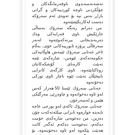
تەشەنەسەندوی ناوفەرمانگەكان و
چۆڵكردنی ناوچە كوردییەكان و گرانی
بازاڕ بەس نیە بۆ ئەوەی ئەم سەرۆكە
دەست لەكاربكێشێتەوە.
من دەزانم رەنگە سەرۆك بەساڵی
جارێكیش ناوی قەزایەكی وەك
دەربەندیخانی بیرنەكەوێتەوە لەبەر
سەرقاڵی پرۆژە ئابورییەكانی خۆی، بەڵام
ئاخر جەنابی سەرۆك ئێمەش هاوڵاتیەكی
حكومەتەكەی ئێوەین، شارەكەی ئێمە
نەبێت كارەبای كۆشكەكانتان
روناكنابێتەوە، ئاوی كارگەی كانزایی
بانیخێڵان نەبێت ئێوە ناچار ئاوی توركی
دەخۆنەوە.
جەنابی سەرۆك ئێستا 50 هەزار كەس
لەو ئاوە دەخواتەوە و چاوەڕێی مەرگێكی
هێمن و لەسەرخۆن.
جەنابی سەرۆك تاكەی لەو بورجی عاجە
نایەیتە خوارەوە تابزانی میللەتەكەت چۆن
دەژین، من دەعوەتی شارەكەی خۆمت
دەكەم، دەعوەتت دەكەم ئەگەر كاتت
هەبێت پێكەوە لەو ئاوە دەخۆینەوە، بۆ