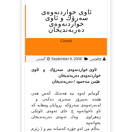
ئاوی خواردنەوەی
سەرۆك و ئاوی
خواردنەوەی
دەربەندیخان
Closed
by
هێمن
September 8, 2008
گشتی
ئاوی خواردنەوەی سەرۆك و ئاوی
خواردنەوەی دەربەندیخان
هێمن مەحمود / دەربەندیخان
گومانم لەوە نیە هەندێك كەس هەن
هێندە بەپیرۆز سەیری دەكەن و
لەبەرئەوەی سەرۆكە بڕوایان وەهایە كە
ئاو ناخواتەوە چ جای ئەوەی ئاوێكی
ژەهراوی وەك ئەوەی دەربەندیخان
بخواتەوە.
بەڵام من لەو جۆرە كەسانە نیم و ( رێزم