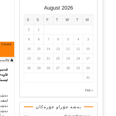
August 2026
S
S
F
T
W
T
M
2
1
9
8
7
6
5
4
3
Closed
16
15
14
13
12
11
10
23
22
21
20
19
18
17
by
ئیسم
30
29
28
27
26
25
24
قەسی
قاوەخ
31
ئیسما
« Feb
دەبێت 
لەهەمو
دەبێت 
بەشە جۆراو جۆرەکان
دەبێت
بەشە