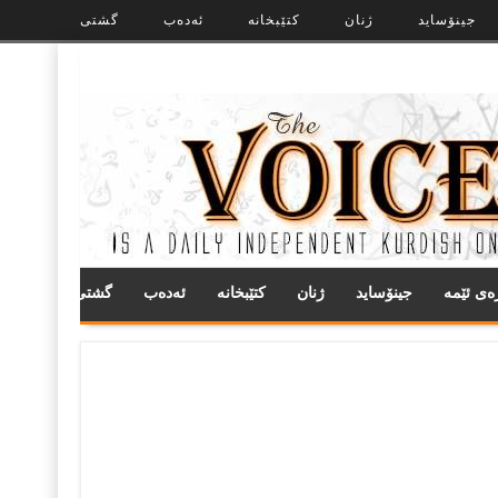
جینۆساید
ژنان
کتێبخانە
ئەدەب
گشتی
ره‌ی ئێمه
جینۆساید
ژنان
کتێبخانە
ئەدەب
گشتی