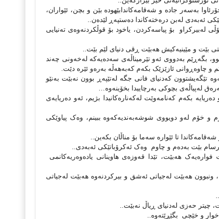
انی ئۆرستوکراتیەتی حیز بێزارکەین..
ئاوا بەسەر جادە و شەقامەکاندابێهودە بێن و بچن، ئێواران،
کی ئەبەدی لەبن درەختەکاندا دەستپەڕ لێدەن..
ڵی لەبیرکراو بۆ پیاسەکردن، یاخود بۆ قوڵکردنەوەی تەنیایی
 بێت و مێینیەکیش هەبێت ڕقی دنیای لێم بێت..
، بگەڕێم بەدووی ئەو تێرمیناڵەی سەدەیەکە لەخەونی چەند
 و چاوەڕوانی ئازێزێک بکەم کەبەهەڵە بەرەو ئێرە دێت.
ەوە تێگەیشتوون کەدنیای فانی جگە لەتێپەڕ بوون نەبێت بەنێو
ەرەق لەپیاڵەی بچوکی بەرچاییدا بخۆینەوە…
ریایە بکەم کەنامەوێت لەکەنارەکانیدا بژیم، ئەو دەریایەی
ڕم و خۆم لەو دویووی شوشەبەندیەکەوە ببینم، وەک پیاوێکی
قامەکاندا تا ئێوارە سەما بۆ مناڵان بکەین..
رسام بێت بەدەم و چاوم وەک ئەکرۆباتێکی ئەبەدی..
 فوارەیەک هەبێت، تێدا قەوزەی هاوینانی یادەوەریەکانمی
ا، ونبوون هەبێت لەجیاتی ئەشق و بیرکردنەوە هەبێت لەجیاتی
.
چیتر حەزی لەدنیای ڕیاڵ نەبێت..
وار و خێچی بگێڕێتەوە..