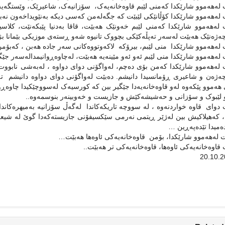
لەهەموو شارێکدا کەمنی لێبم قاوەخانەیەک، سۆزانیەک، شاعیرێک، وێستگەی
لەهەموو شارێکدا کۆڵانێکی لێبێت کە جگەلەمن کەسی دیکە بەنێویداخەون نەبی
لەهەموو شارێکدا کەمنی لێبم خەونێک هەبێت، قاقا بەدنیا پێبکەنێت، کلا
ەژەنێک هەبێت لەسەر تەپڵەکێکی بچووک تانیوە شەو ڕستەی موزیکی بێمانا بژ
لەهەموو شارێکدا منی لێبم، بیرۆکە لاکەوتووەکانی سەر جادە هەبن ، کەبۆم
لەهەموو شارێکدا منی لێبم ئەو ئەو مێینەیە هەبێت، لەچاوەڕوانیمدالەسەر جێگا
لەهەموو شارێکدا کەمن بۆی دەچم، لەواگۆنی دوای دواوە ، لەبەشی نابووت
ەژەن و شاعیری ڕۆمانسیدا دانیشم. دەبێت لەواگۆنی دوای دواوە دانیشم تەن
هەموو پێکەوە لەو قاوەخانەیەدا جێگیر بین کە کورسیەک لەسووچێکیدا چاوەڕ
 لێبوک و سۆزانی و حەشیشەکێش و جازیست و خەوبینەر بنوسمەوە..
دوای قاوە خواردنەوە ، لە سووچە تاریکەکاندا لەگەڵ سۆزانیە بەمیهرەکاندا
 کەهیلاکیش بین لەژێر ڕیتمی نەرمی سێکسیفۆنی جازیستەکەدا گوێ لە شیعر
ەمیدا تێدەپەڕین …
لەهەموو شارێکدا، بۆمن قاوەخانەیەکی ئاوەها هەبێت…
قاوەخانەیەکی ئاوەها، قاوەخانەیەکی تر هەبێت..