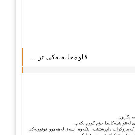
قاوەخانەیەکی تر …
 بگرین..
لەنێو پێچەکانیدا خۆم گووم بکەم..
 کەبیروکرات دایڕشتبێت، پێکەوە شەق لەهەموو قوتوویەکی