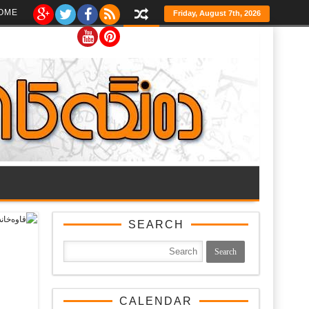
Ski
OME
Friday, August 7th, 2026
t
th
conten
SEARCH
CALENDAR