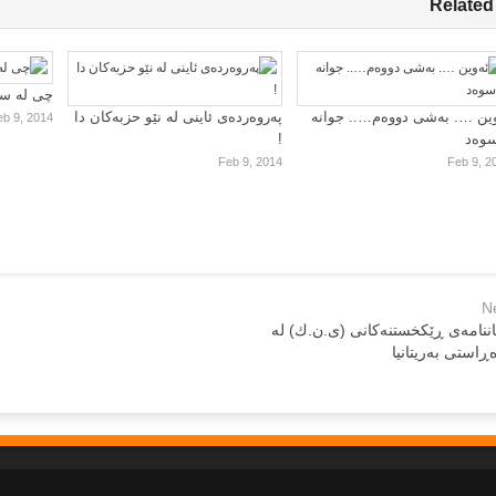
Related
چی لە سا
ین …. بەشی دووەم….. جوانە
پەروەردەی ئاینی لە نێو حزبەکان دا
eb 9, 2014
سوەد
!
Feb 9, 2014
Feb 9, 2
N
یاننامه‌ی ڕێکخستنه‌کانی (ی.ن.ك) له‌
‌ڕاستی به‌ریتانیا