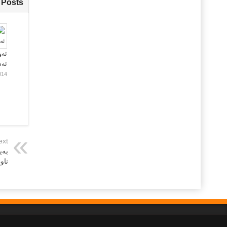
 Posts
ئەو
ئە
014
ext
به‌
ناوه