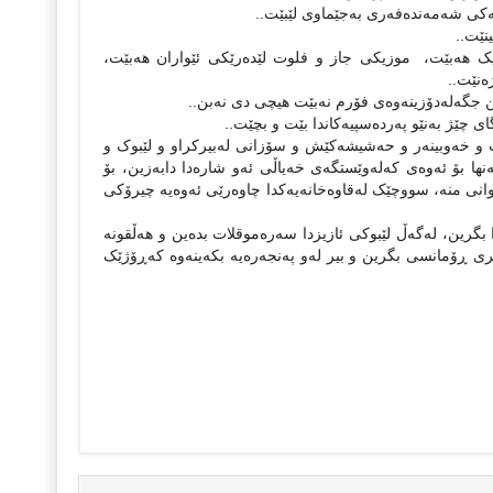
ەکی شەمەندەفەری بەجێماوی لێبێت..
نێت..
سیک هەبێت، موزیکی جاز و فلوت لێدەرێکی ئێواران هەبێت،
ەنێت..
ن جگەلەدۆزینەوەی فۆرم نەبێت هیچی دی نەبن..
ی چێژ بەنێو پەردەسپیەکاندا بێت و بچێت..
 و خەوبینەر و حەشیشەکێش و سۆزانی لەبیرکراو و لێبوک و
ها بۆ ئەوەی کەلەوێستگەی خەیاڵی ئەو شارەدا دابەزین، بۆ
وانی منە، سووچێک لەقاوەخانەیەکدا چاوەرێی ئەوەیە چیرۆکی
 بگرین، لەگەڵ لێبوکی ئازیزدا سەرەموقلات بدەین و هەڵقونە
ی ڕۆمانسی بگرین و بیر لەو پەنجەرەیە بکەینەوە کەڕۆژێک