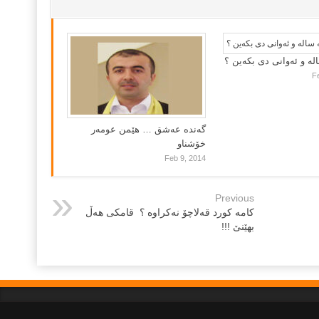
لە و ئەوانی دی بكەین ؟
F
گه‌نده‌ عه‌شق … هێمن عومه‌ر
خۆشناو
Feb 9, 2014
Previous
کامه‌ کورد قه‌لاچۆ نه‌کراوه ؟ ‌ قامکی هه‌ڵ
بهێنێ !!!