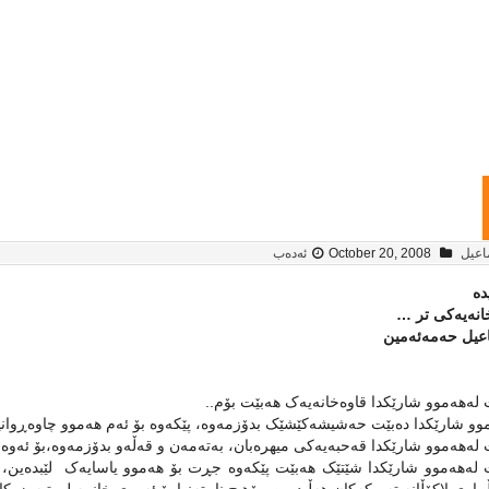
اعیل
October 20, 2008
ئەدەب
دە
انەیەکی تر …
عیل حەمەئەمین
لەهەموو شارێکدا قاوەخانەیەک هەبێت بۆم..
و شارێکدا دەبێت حەشیشەکێشێک بدۆزمەوە، پێکەوە بۆ ئەم هەموو چاوەڕوانیە
لەهەموو شارێکدا قەحبەیەکی میهرەبان، بەتەمەن و قەڵەو بدۆزمەوە،بۆ ئەوەی 
 لەهەموو شارێکدا شێتێک هەبێت پێکەوە جڕت بۆ هەموو یاسایەک لێبدەین،