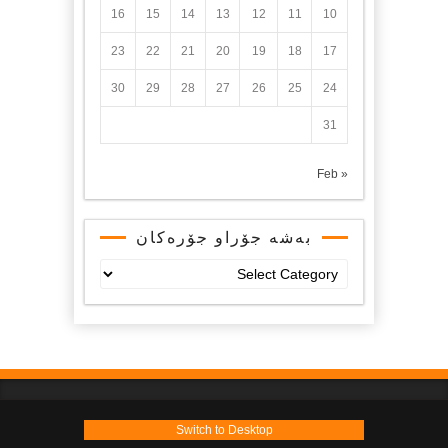
16
15
14
13
12
11
10
23
22
21
20
19
18
17
30
29
28
27
26
25
24
31
« Feb
بەشە جۆراو جۆرەکان
بەشە
جۆراو
جۆرەکان
Switch to Desktop