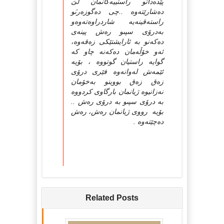
پێدەداتو راستییەكانمان لىَ
دەشارێتەوە ..چى دەگوزەرىَو
راستەقینەیە شاردراوەتەوەو
بەدرۆى سپىو رەش پینەى
دەكەنو بە ئارایشتێكى زەقەوە،
ئەو خۆڵەمان دەكەنە چاو كە
گوایە راستیان گوتووە ، بۆیە
ئێمەش لەوانەوە فێرى درۆى
زەق زەق بووینو بەخۆمان
نەزانیوە ژیانمان بارگاوى كردووە
بە درۆى سپىو بە درۆى رەش ..
بۆیە رووی ژیانمان رەش، رەش
دەچێتەوە .
Related Posts