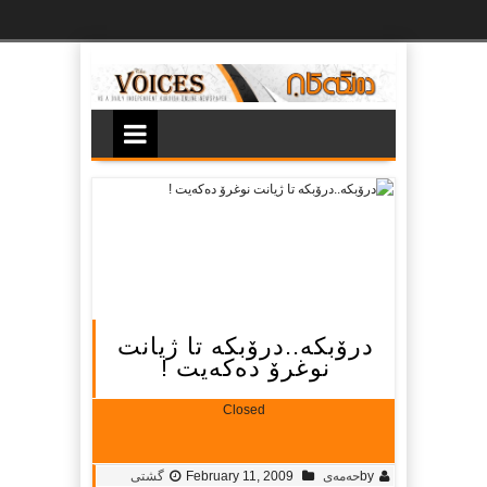
Ski
t
th
conten
درۆبكە..درۆبكە تا ژیانت
نوغرۆ دەكەیت !
Closed
by
حه‌مه‌ی
February 11, 2009
گشتی