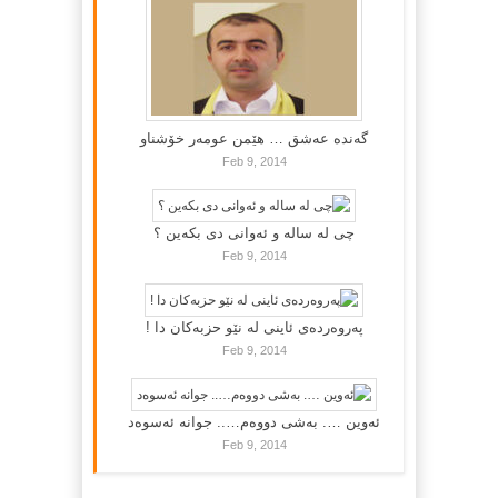
گه‌نده‌ عه‌شق … هێمن عومه‌ر خۆشناو
Feb 9, 2014
چی لە سالە و ئەوانی دی بكەین ؟
Feb 9, 2014
پەروەردەی ئاینی لە نێو حزبەکان دا !
Feb 9, 2014
ئەوین …. بەشی دووەم….. جوانە ئەسوەد
Feb 9, 2014