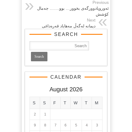
Previous
ئه‌وروپادوورگه‌ی بخوور… بوو……. جه‌مال
کۆشش
Next
دیمانه‌ له‌گه‌ڵ مه‌هاباد قه‌ره‌داغی
SEARCH
CALENDAR
August 2026
S
S
F
T
W
T
M
2
1
9
8
7
6
5
4
3