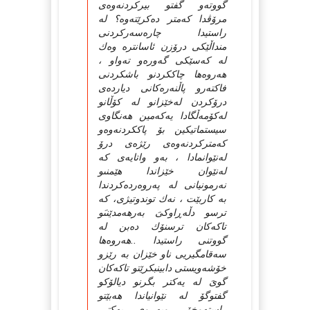
گووتەو گفتو بیركردنەوەى
مرۆڤدا كەمتر دەكرێتەوە؟ لە
راستیدا چارەسەركردنى
منداڵێكى درۆزن ئاسانترە وەك
لە كەسێكى گەورەو تەواو ،
هەروەها چاككردنو باشكردنى
فاكتەرو پاڵنەرەكانى دیاردەى
درۆكردن لەخێزانو لە كۆڵانو
لەكۆمەڵگادا یەكەمین هەنگاوى
سیستماتیكین بۆ پاككردنەوەو
كەمتركردنەوەى رێژەى درۆ
لەنێوانمادا ، بەو واتایەى كە
لەنێوان خێزاندا هێمنىو
نەرمونیانى لە پەروەردەكردندا
بە كاربێت ، نەك توندوتیژى، كە
ترسو دڵەڕاوكىَ بەرهەمدێنىَو
تاكەكان ترسنۆك دەبن لە
گووتنى راستیدا ..هەروەها
سەقامگیریى ناو خێزان بە رێزو
خۆشەویستى دابینبكرێتو تاكەكان
گوىَ لە یەكتر بگرنو دیالۆكو
گفتوگۆ لە نێوانیاندا هەبێتو
راستەوخۆ روبەڕوى یەكتر،