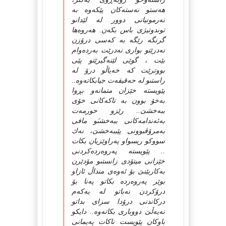
هەستو نەستەكان پێكەوە بە
نەرمونیانى دوور لە لێدانو
توندوتیژى باس بكەن. هەروەها
گرنگە رێگە بە كەسى درۆزن
نەدرێتو بوارى نەدرێت بەردەوام
بێت ، گوێى لێنەگیرێتو پێى
بووترێت كە خەیاڵو درۆ لە
راستىو لە حەقیقەت جیابكاتەوە..
پێویستە خێزان متمانەو بڕوا
بەخۆ بوون بە تاكەكانى خۆى
ببەخشىَ.. رێزو حورمەت
بەئەندامەكانى ببەخشىَو مافى
بەمرۆڤبوونى پێببەخشىَ، نەك
سووكو ریسواو پەراوێزیان بكات
.. پێویستە پەروەردەكردنى
خێزانى میتۆدى زانستىو مۆدێرن
بەكاربێنىَ بۆ ئەوەى منداڵ ئازاو
بوێر پەروەردە بكاتو پەنا بۆ
درۆكردن نەباتو لە یەكەم
دركاندنى درۆدا سزاى بداتو
نەیەڵىَ دووبارى بكاتەوە.. دایكو
باوكان پێویست ناكات پەیمانى