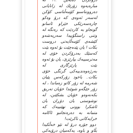
مبارەیەوە زۆرێك لە زانایانى
دەروونناسىو كۆمەڵناسى كۆكن
لەسەر ئەوەى كە درۆ وەكو
چارەسەرێكى خێراو ئاسانو
گونجاو بە كاردێت كە رەنگە لە
وتنى راستگۆییدا سەریەشەو
كێشەى كۆمەڵایەتى دروست
بكات ! یان پێدەچێت بۆ ئەوە بێت
كەسێك بەدرۆكردن خۆى لە
مەترسییەك بپارێزىَ، یان بۆ ئەوە
بێت پارێزگارى لە
بەرژەوەندییەكى گرنگى خۆى
بكات.. یاخود زۆركەس پێیان
شەرمە لە زۆر كاتو زەماندا ، لە
زۆر جێگەو شوێندا خۆیان تەریق
بكەنەوەو خۆیان بشكێنن، لە
نوشوستى یان دۆڕان یان
ئاشكرا بوونى نهێنییەك كە
متمانە بە دەرەنجامو ئاكامە
خراپەكانى ناكرێت!
دوو جۆرە درۆ لە نێو خەڵكیدا
بڵاو و باوە، یەكەمیان درۆیەكى