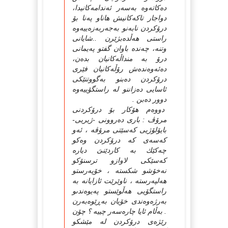
دەكاتەوە بەسەر ئەندامەكانیدا،
دواجار تاكەكانیش هاناو پەنا بۆ
درۆكردن نابەنو بەجەربەزەییەوە
راستى هەڵدەبژێرن ..شایانى
وتنە، چەندە باوان گفتو پەیمانى
درۆ بە منداڵەكانیان بدەن،
دەئەوەندەش رۆڵەكانیان فێرى
درۆكردن دەبنو بەگووتنێكى
ئاسایى دەزاننو لە راستگۆییەوە
دوور دەبن .
دووەم هۆكار بۆ درۆكردنى
مرۆڤ : بارى دەروونى -ژیریى-
بایۆلۆژیى كەسێتى مرۆڤە ، ئەو
كەسەى كە درۆكردن وەكو
چەكێك بە كاردێنىَ دیارە
كەسێكى لاوازو ترسنۆكو
نەخۆشو شكستە ، خۆپەرستو
هەلپەرستە ، ناوێرێت ئازایانە بە
راستگۆیى هەڵوێستو پەیوەندىو
بەرژەوەندى خۆیان بەڕێوەبەرن
. بەڵام ئایا چارەسەر چییە ؟ چۆن
رێژەى درۆكردن لە مێشكو