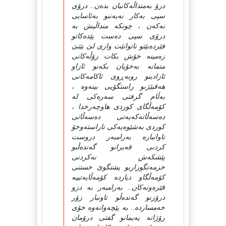
درۆ بەمنداڵەكانیان بدەن.. درۆى
سپى بەكار نەیەننو بەئاسایى
نەكەن ، چونكە منداڵیش بە
درۆى سپى دەست پێدەكاتو
فێردەبێتو ناتوانێت وازى لىَ بێنىَ
زەمینە خۆش بكات رۆڵەكانى
متمانە بەخۆیان بكەنو ئازاو
ئازادبنو روبەڕوى ئاكامەكانى
هەقبێژىو راستگۆیى بینەوە ،
بەڵام گرفتى سەرەكى لە
كۆمەڵگاى كوردى هاوچەرخدا ،
دەسەڵاتەكەیەتى دەسەڵاتى
كوردى بەشێوەیەكى ناراستەوخۆ
تاوانبارە بەرامبەر دروست
كردنى قەیرانو گەندەڵىو
پێشكەش نەكردنى
خزمەتگوزارىو پشتگوىَ خستنى
كۆمەڵگاو دیاردە كۆمەڵایەتییە
قێزەونەكان.. بەرامبەر بە دزو
درۆزنو گەندەڵو تاونبار زۆر
خەمساردە.. بە پێچەوانەوە خۆى
رۆژانە پەیمانو گفتى درۆمان