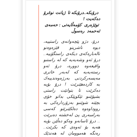
درۆبكە..درۆبكە تا ژیانت نوغرۆ
دەكەیت !
توێژەرى كۆمەڵایەتى : حەمەى
ئەحمەد رەسوڵ
درۆ، دژو پێچەوانەى راستییە،
دیوە ناشرینو قێزەوەنو
نالەبارەكەى دیكەى راستگۆییە..
درۆ ئەو وشەیەیە كە لە راستىو
واقیعەوە دوورە، درۆ ئەو
رستەیەیە كە لەبەر خاترى
مەیسەركردنى بەرژەوەندییەك
بە كاردەهێنرێت ! درۆ بۆیە
دەكرێت تا بتوانێت راستى
بشیۆێنىو تێكوپێكى بداتو خۆى
بچێتە شوێنىو بەزۆردارەكى بە
رووداوەوە دەلكێنرێتو كەسى
بەرامبەرى پىَ لەخشتە دەبرێت
.. درۆ ئاسانەو وەكو دەڵێن بۆیە
هەیە بۆ ئەوەى كە بكرێت..
رەنگە هەموومان لە هەندێك