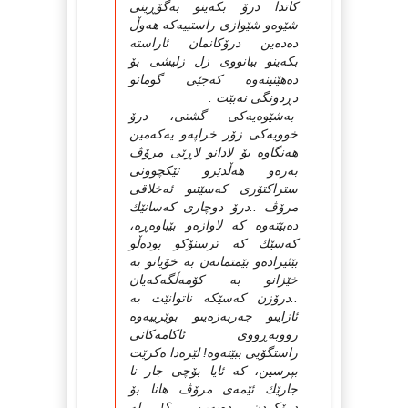
كاتدا درۆ بكەینو بەگۆڕینى
شێوەو شێوازى راستییەكە هەوڵ
دەدەین درۆكانمان ئاراستە
بكەینو بیانووى زل زلیشى بۆ
دەهێنینەوە كەجێى گومانو
دڕدونگى نەبێت .
بەشێوەیەكى گشتى، درۆ
خوویەكى زۆر خراپەو یەكەمین
هەنگاوە بۆ لادانو لاڕێى مرۆڤ
بەرەو هەڵدێرو تێكچوونى
ستراكتۆرى كەسێتىو ئەخلاقى
مرۆڤ ..درۆ دوچارى كەسانێك
دەبێتەوە كە لاوازەو بێباوەڕە،
كەسێك كە ترسنۆكو بودەڵو
بێئیرادەو بێمتمانەن بە خۆیانو بە
خێزانو بە كۆمەڵگەكەیان
..درۆزن كەسێكە ناتوانێت بە
ئازایىو جەربەزەیىو بوێرییەوە
رووبەڕووى ئاكامەكانى
راستگۆیى ببێتەوە! لێرەدا ەكرێت
بپرسین، كە ئایا بۆچى جار نا
جارێك ئێمەى مرۆڤ هانا بۆ
درۆكردن دەبەین .؟! لە