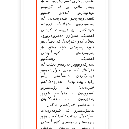
ئافەریدەكارى ئەم دیاردەیەیە بۆ
وێنە, ماڵى پڕ لە ئاژاوەو
توندوتیژىو لێدانو جنێوو
بێسەروبەرەیىو بێبەرنامەیى لە
پەروەردەى خێزانیدا، زەمینە
خۆشكەرە بۆ دروست كردنى
كەسێكى شێواوو لادەرو درۆزن
.بەڵام لەو خێزانەدا كە دینداریىو
خودا پەرستى بۆتە میتۆد بۆ
پەروەردەى كۆمەڵایەتى
كەسێكى راستگۆو
سەركەوتووتر بەرهەم دێنێت لە
خێزانێك كە مەى خواردنەوەو
قوماركردن خەسڵەتى زاڵو
ركێف بێت تیایدا .. هەروەها لەو
خێزانانەدا كە رۆشنبیرنو
ئاسوودەن ، متمانەو باوەڕ
بەخۆبوون بە منداڵەكانیان
دەبەخشنو فەراهەم دەكەن ..
ئەتمۆسفیرو كە شوهەوایەك
بەركەماڵ دەبێت تیایدا كە سوزو
میهرەبانىو پەیوەندى كۆمەڵایەتى
دروستو نەرمونیان پەخش