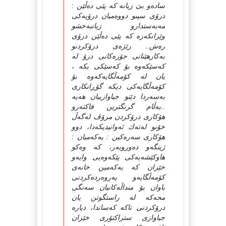
سادەو بىَ زیانە كە پێى دەڵێن :
درۆى سپىو دووەمیان درۆیەكى
مەبەستدارو زیانبەخشو
وێرانكەرە كە پێى دەڵێن درۆى
رەش.. رێژەى درۆكردنو
بەكارهێنانى جۆرەكانى درۆ لە
كەسێكەوە بۆ كەسێكى یكە ،
یان لە كۆمەڵگایەكەوە بۆ
كۆمەڵگایەكى دیكە گۆڕانكارى
بەسەردا دێتو جیاوازییان هەیە
..بەڵام گرنگترین فاكتەرو
هۆكارى درۆكردن مرۆڤ لەگەڵ
خۆىو لەتەك ئەوانیدیكەدا، دوو
هۆكارى سەرەكین : یەكەمیان :
ژینگەو دەوروبەر، كە وەكو
هاوكێشەیەكى پێكەوەیى وایەو
خێزان كە یەكەمین خانەى
كۆمەڵگایەو پەروەردەكردنى
باوان بۆ منداڵەكانیان سەنگى
محەكە لە راستگوتن یان
درۆكردنى تاكە كەساندا، دیارە
جیاوازى ستراكتۆرى خێزان