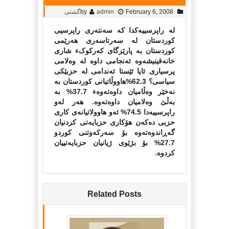
February 6, 2008
admin
by
گشتی
لە راپرسییەکدا کە سەنتەرى راپرسیى
کوردستان لە سەرتاسەرى هەرێمى
کوردستان بە پارێزگاى کەرکوکء شارى
خانەقینیشەوە ئەنجامى داوە لە وەلامى
پرسیارى ئایا ئێستا ئەندامی لە حزبێکى
سیاسی؟ 62.3%هاووڵاتیانى کوردستان بە
نەخێر وەڵامیان داوەتەوەء 37.7% بە
بەڵێ وەلامیان داوەتەوە. هەر لەو
راپرسییەدا 74.5% ئەو هاوولاتیانەى کارى
حزبی دەکەن هۆکارى حزبایەتى کردنیان
گەڕاندوەتەوە بۆ سەرکەوتنى کوردو
27.7% بۆ بژێوى ژیانیان حزبایەتییان
کردوە.
Related Posts