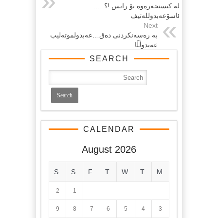
لە کیسنجەرەوە بۆ رایس !؟ ….
ئاسۆعەبدوللەتیف
Next
بە رەسەنكردنى دەق…عەبدولموتەلیب
عەبدوڵڵا
SEARCH
CALENDAR
August 2026
S
S
F
T
W
T
M
2
1
9
8
7
6
5
4
3