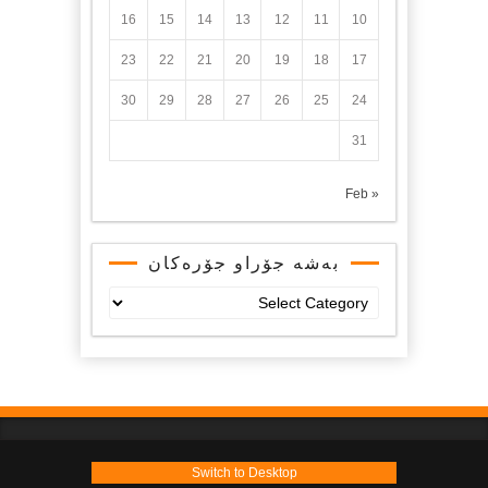
16
15
14
13
12
11
10
23
22
21
20
19
18
17
30
29
28
27
26
25
24
31
« Feb
بەشە جۆراو جۆرەکان
بەشە
جۆراو
جۆرەکان
Switch to Desktop