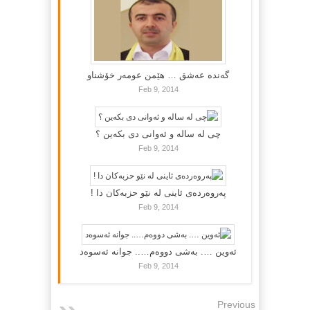
گه‌نده‌ عه‌شق … هێمن عومه‌ر خۆشناو
Feb 9, 2014
چی لە سالە و ئەوانی دی بكەین ؟
Feb 9, 2014
پەروەردەی ئاینی لە نێو حزبەکان دا !
Feb 9, 2014
ئەوین …. بەشی دووەم….. جوانە ئەسوەد
Feb 9, 2014
Previous