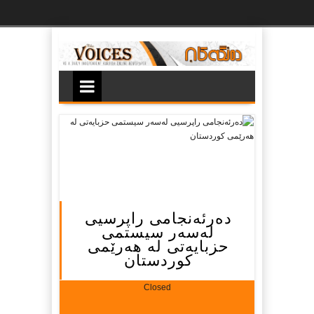
Ski
t
th
conten
دەرئەنجامى راپرسیى
لەسەر سیستمى
حزبایەتى لە هەرێمى
کوردستان
Closed