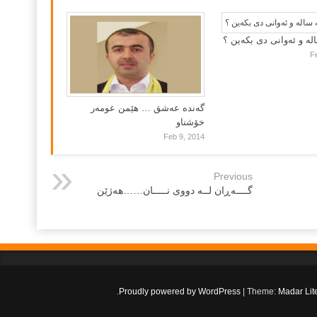
لە و ئەوانی دی بكەین ؟
F
گه‌نده‌ عه‌شق … هێمن عومه‌ر
خۆشناو
Feb 9, 2014
Previous
گــــه‌ڕان لــه‌ دووى نـــــان……هەژێن
.
Proudly powered by WordPress
|
Theme:
Madar Lit