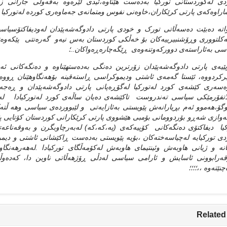
ی له‌کوردستانی تورکیا به‌ده‌ست هێناوه‌،ئیدی لێره‌وه‌ به‌قه‌ولی جارانی 
اراوه‌که‌ی پارتی کرێکاران،خاوه‌نی نفوس ومتمانه‌ی جه‌ماوه‌ری کورده‌ له‌تورکیا..
اته‌ ده‌بێت ده‌سه‌ڵاتی تورک و خودی پارتی دادوگه‌شه‌پێدان له‌ودیفاکتۆسیاسی
‌کلتووری وڕۆشنبیرییه‌کان بۆ خه‌ڵکی کوردستان به‌س نیه‌و گه‌ره‌نتی پێکه‌وه‌ژیا
ی به‌ئاراسته‌ی دوورکه‌وتنه‌وه‌ی ڕێگه‌چاره‌ڕه‌واکان..؛
پێیه‌ی پارتی دادوگه‌شه‌پێدان زۆرترین ده‌نگی به‌ده‌ستهێناوه‌ و ده‌نگه‌کانی 
رکردووه‌، ئێستا گه‌مه‌ی ئاشتی ودیموکراسی ڕاسته‌قینه‌ بۆهه‌نگاوهێنان ڕووه‌
‌سه‌ری کێشه‌ی کورد له‌تورکیا له‌گۆڕه‌پانی پارتی دادوگه‌شه‌پێدان و ڕه‌جه‌
اتفۆرمێکی سیاسی ته‌ندروست تاکێشه‌ی ده‌یان ساڵه‌ی کورد له‌تورکیادا له‌قۆ
گۆ،هه‌موو ئه‌م بڕیارانه‌ش پێویستی به‌ئازایه‌تی و لێبوورده‌ی سیاسی وهه ڵته‌کا
ه‌وازی شه‌ڕو بۆردوومانی بۆمبی هێشووی پارتی کرێکارانی کوردستان کۆتایی پێبێ
یا دیفاکتۆی ده‌نگه‌کانی کۆپیه‌که‌ی (په‌،که‌،که‌) له‌به‌رچاوبگرن و به‌وقه‌ناعه‌ت
ی تورکیایه‌ له‌چیاسه‌خته‌کان ،بۆیه‌ پێویستی به‌ده‌ست ڕاکێشانی ئاشتی و دیمو
نه‌ و ژیانی هاوبه‌ش وئینتیمای هاوبه‌ش له‌کۆمه‌ڵگای تورکیادا .له‌هه‌رهه‌نگاوێک
رقه‌رابوونی ئاسایش و ئارامی سیاسی له‌دڵی ڕۆژهه‌ڵاتی ناوین دا، که‌ده‌
چنێته‌وه‌ ،،؛؛؛؛‌‌
Related