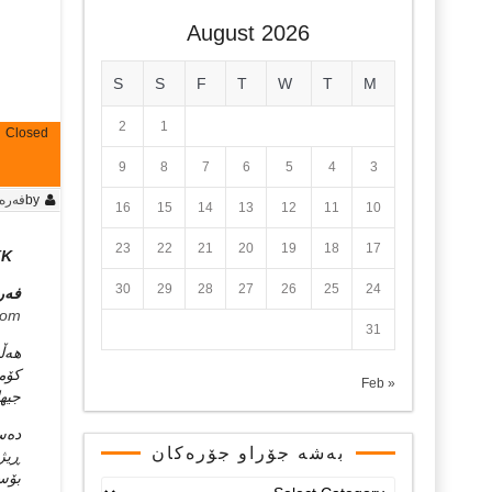
August 2026
S
S
F
T
W
T
M
2
1
Closed
9
8
7
6
5
4
3
by
فه‌ره
16
15
14
13
12
11
10
23
22
21
20
19
18
17
PKK تورکیا له‌به‌رده‌م دیفاکتۆی کۆپیه‌که‌ی
30
29
28
27
26
25
24
فه‌
com
31
کۆمه
« Feb
جیه
بەشە جۆراو جۆرەکان
بۆسڕ
بەشە