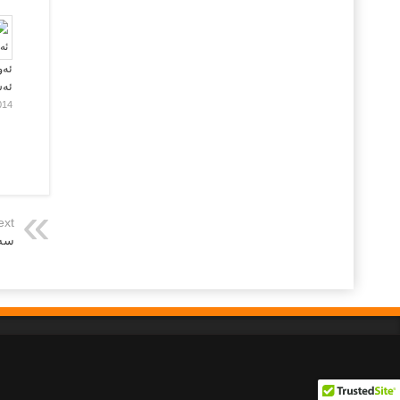
ئەو
ئە
014
ext
سه 