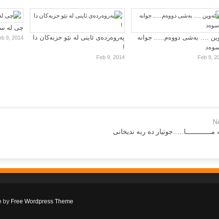
چی لە سا
ین …. بەشی دووەم….. جوانە
پەروەردەی ئاینی لە نێو حزبەکان دا
eb 9, 2014
سوەد
!
Feb 9, 2014
Feb 9, 2
N
مـــــــــــــا…..جوتیار ده ربه ندیخانی
e
by
Free Wordpress Theme