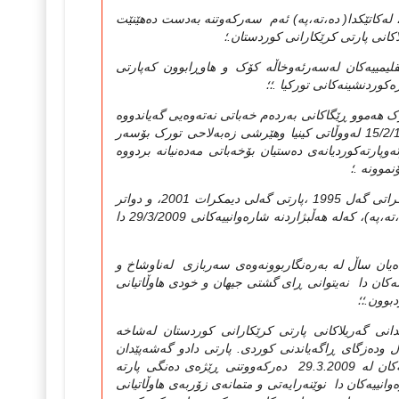
 نزیکه‌ی 98 شاره‌وانی به‌ده‌ستهێناوه‌، له‌کاتێکدا( ده‌،ته‌،په‌) ئه‌م سه‌رکه‌وتنه‌ به‌دست ده‌هێنێت
یلاکانی پارتی کرێکارانی کوردستان.؛
یقلیمییه‌کان له‌سه‌رئه‌وخاڵه‌ کۆک و هاوڕابوون که‌پارتی
‌کوردنشینه‌کانی تورکیا .؛؛
ه‌موو ڕێگاکانی به‌رده‌م خه‌باتی نه‌ته‌وه‌یی گه‌یاندووه‌
به‌بنبه‌ستی سیاسی، جگه‌ له‌فڕاندنی تیرۆریستیانه‌ی عه‌بدووڵا ئۆج ئالان له‌15/2/1999 له‌ووڵاتی کینیا وهێرشی زه‌به‌لاحی تورک بۆسه‌ر
رته‌کوردیانه‌ی ده‌ستیان بۆخه‌باتی مه‌ده‌نیانه‌ بردووه‌
نموونه‌ .؛
پارتی کاری میلی ساڵی 1991 ،پارتی کاری دیموکراتی،ساڵی 1993، پارتی دیموکراتی گه‌ل 1995 ،پارتی گه‌لی دیمکرات 2001، و دواتر
ئه‌م پارته‌ش له‌ژێرفشاردا له‌ 25/10/2005 بووه‌ پارتی کۆماڵگای دیموکراتی (ده‌،ته‌،په‌)، که‌له‌ هه‌ڵبژاردنه‌ شاره‌وانییه‌کانی 29/3/2009 دا
ه‌یان ساڵ له‌ به‌ره‌نگاربوونه‌وه‌ی سه‌ربازی له‌ناوشاخ و
ه‌کان دا نه‌یتوانی ڕای گشتی جیهان و خودی هاوڵاتیانی
دبوون.؛؛
دانی گه‌ریلاکانی پارتی کرێکارانی کوردستان له‌شاخه‌
ڵ وده‌زگای ڕاگه‌یاندنی کوردی. پارتی دادو گه‌شه‌پێدان
ده‌خاته‌ ژێرپرسیار و لێپرسراویه‌تی سیاسی،؛ چوون دوای هه‌ڵبژاردنی شاره‌وانیه‌کان له‌ 29.3.2009 ده‌رکه‌ووتنی ڕێژه‌ی ده‌نگی پارته‌
‌وانییه‌کان دا نوێنه‌رایه‌تی و متمانه‌ی زۆربه‌ی هاوڵاتیانی