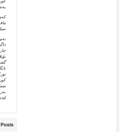
کورد
یه‌ش
که‌و
مافه
سیاس
به‌و
داگی
چاره
بۆپل
گفتو
بانگ
تورک
کورد
متما
به‌
لێده‌
 Posts