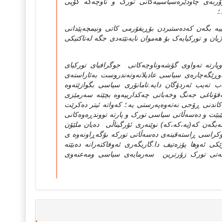
زۆربه‌ی چاودێره‌سیاسییه‌کانی تورک و ناوچه‌که‌ کۆپی
؛
یه‌ بگه‌ن که‌ده‌ستبردن بۆڕیفۆرمی کاتی ونیمچه‌پێدانی
ن و تورکیایه‌ک بۆ هه‌موان نایه‌نێته‌دی جگه‌ له‌تاکتیکی
ئه‌وپارته‌ ته‌واوی گۆشه‌وناوچه‌کانی جوگرافیای تورکیای
وڕێگه‌چاره‌ی سیاسی عادیلانه‌وته‌ندروست به‌ئاراسته‌ی
ب ته‌یب ئه‌ردۆگان دایه‌.تامانۆری سیاسی بگوازێته‌وه‌
ناغی جه‌نگ وخه‌باتی چه‌کدارییه‌وه‌ بچێته‌ سه‌رمێزی
ندنی ڕۆحی نه‌ته‌وه‌په‌رستی یه‌.؛ که‌واته‌ ئیتر ده‌کرێت
ت و ده‌سه‌ڵاتی سیاسی تورک و پارته‌ تووندڕه‌و‌ه‌کانی
ه‌بگه‌ن که‌(په‌،که‌،که‌) نوێنه‌ری ئۆرگیناڵی ده‌یان ملێۆن
کراسی ڕاسته‌قینه‌ی ده‌سه‌ڵاتی تورکه‌ بۆگه‌ڕاونه‌وه‌ ی
ی ئه‌وها پۆزه‌تیف دا.گاریگه‌ری ئه‌وفاکته‌رانه‌ ده‌بێته‌
وڵه‌تی تورک زۆرترین سه‌رمایه‌ی سیاسی ومه‌عنه‌وی