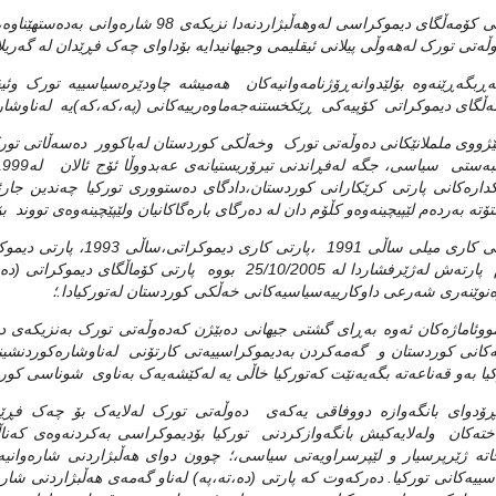
پارتی کۆمه‌ڵگای دیموکراسی له‌وهه‌ڵبژاردنه‌دا
وڵه‌تی تورک له‌هه‌وڵی پیلانی ئیقلیمی وجیهانیدایه‌ بۆداوای چه‌ک فڕێدان له‌ گه‌ر
ه‌ڕبگه‌ڕێنه‌وه‌ بۆلێدوانه‌ڕۆژنامه‌وانیه‌کان هه‌میشه‌ چاودێره‌سیاسییه‌ تورک وئ
‌ڵگای دیموکراتی کۆپیه‌کی ڕێکخستنه‌جه‌ماوه‌رییه‌کانی (په‌،که‌،که‌)یه‌ له‌ناوشاره
ێژووی ململانێکانی ده‌وڵه‌تی تورک وخه‌ڵکی کوردستان له‌باکوور ده‌سه‌ڵاتی تورک ه
کداره‌کانی پارتی کرێکارانی کوردستان،دادگای ده‌ستووری تورکیا چه‌ندین جارئه‌وپا
ته‌ به‌رده‌م لێپیچینه‌وه‌و کڵۆم دان له‌ ده‌رگای باره‌گاکانیان ولێپێچینه‌وه‌ی تووند بۆ
‌نوێنه‌ری شه‌رعی داوکارییه‌سیاسیه‌کانی خه‌ڵکی کوردستان له‌تورکیادا.؛
ووئاماژه‌کان ئه‌وه‌ به‌ڕای گشتی جیهانی ده‌بێژن که‌ده‌وڵه‌تی تورک به‌نزیکه‌ی د
‌کانی کوردستان و گه‌مه‌کردن به‌دیموکراسییه‌تی کارتۆنی له‌ناوشاره‌کوردنشین
یا به‌و قه‌ناعه‌ته‌ بگه‌یه‌نێت که‌تورکیا خاڵی یه‌ له‌کێشه‌یه‌ک به‌ناوی شوناسی کور
ڕۆدوای بانگه‌وازه‌ دووفاقی یه‌که‌ی ده‌وڵه‌تی تورک له‌لایه‌ک بۆ چه‌ک فڕێ
ته‌کان وله‌لایه‌کیش بانگه‌وازکردنی تورکیا بۆدیموکراسی به‌کردنه‌وه‌ی که‌نا
ییه‌کانی تورکیا. ده‌رکه‌وت که‌ پارتی (ده‌،ته‌،په‌) له‌ناو گه‌مه‌ی هه‌ڵبژاردنی شاره