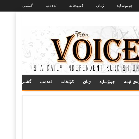
جینۆساید
ژنان
کتێبخانە
ئەدەب
گشتی
ره‌ی ئێمه
جینۆساید
ژنان
کتێبخانە
ئەدەب
گشتی