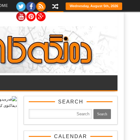
Ski
OME
Wednesday, August 5th, 2026
t
th
conten
SEARCH
CALENDAR