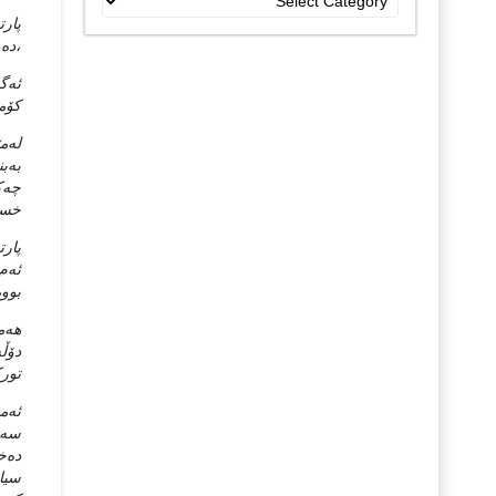
جۆراو
جۆرەکان
،ده‌
ئه‌گ
کۆمه
له‌م
‌چه‌
خستۆ
بووه
هه‌م
دۆڵه
تورک
ئه‌م
سه‌خ
سیاس