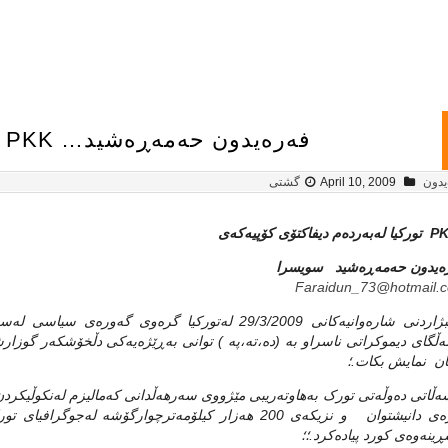
فه‌ره‌یدون حه‌مه‌ڕه‌شید… PKK تورکیا له‌به‌رده‌م دیفاکتۆی کۆپیه‌که‌ی
‌یدون
April 10, 2009
گشتی
ره‌یدون حه‌مه‌ڕه‌شید سویسرا
Faraidun_73@hotmail.
هه‌ڵبژاردنی شاره‌وانیه‌کانی 29/3/2009 له‌تورکیا گره‌وی گ
‌ڵگای دیموکراتی ناسراو به‌ (ده‌،ته‌،په‌ ) توانی به‌ڕێژه‌یه‌کی دڵخۆشکه‌ر گوزا
ان نمایش بکات.؛
ڕیژه‌ی دانیشتوان و نزیکه‌ی 200 هه‌زار کیلۆمه‌ترچوارگۆشه‌ ل
ینه‌وه‌ی کورد پیاده‌کرد.؛؛