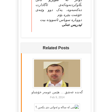
بڵاوکردنەوەکەی ئاگادارت
دەکەمەوە، یەک دوو وێنەی
خۆشت بنێرە بۆم
دووبارە سوپاس ئاسوودە بیت
ئیدریس عەلی
Related Posts
گه‌نده‌ عه‌شق … هێمن عومه‌ر خۆشناو
Feb 9, 2014