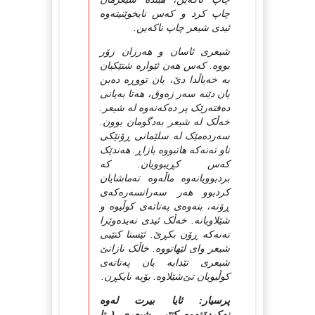
چاپ کرد و که‌س نایخوێنیته‌وه‌
ئیدی شیعر چاپ ناکه‌ین.
شیعری ئاسان و هه‌رزان زۆر
بووه‌. که‌س هه‌ن ئێواره‌ شتێکیان
به‌ خه‌یاڵدا دێ، یان تووڕه‌ ده‌بن
یان دێنه‌ سه‌ر زه‌وق، هه‌تا به‌یانی
ده‌فته‌رێک پر ده‌که‌نه‌وه‌ له‌ شیعر.
خه‌ڵک له‌ شیعر به‌دگومان بوون.
سه‌رده‌مێک له‌ سلێمانی ڕۆنێکی
ناو ته‌نه‌که‌ هاتبووه‌ بازاڕ. هه‌ندێک
که‌س کڕیبوویان. که‌
بردبوویانه‌وه‌ ماڵه‌وه‌ ته‌ماشایان
کردبوو هه‌ر سه‌رانسه‌ره‌که‌ی
ڕۆنه‌، بنه‌وه‌ی په‌تاته‌ی کوڵیوه‌ و
شێلاویانه‌. خه‌ڵک ئیدی نه‌یده‌وێرا
ته‌نه‌که‌ ڕۆن بکڕێ. ئێستا کتێبی
شیعر وای لێهاتووه‌. خاڵک نازانێ
شیعری تێدایه‌ یان په‌تاته‌ی
کوڵیویان تێ‌شێلاوه‌. بۆیه‌ نایکڕن.
پرسیار: ئایا بیرت لەوە
نەکردۆتەوە کتێبی شیعری ( تا