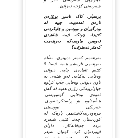
شه‌ربه‌تی کۆخه‌ نه‌زانێ.‌
پرسیار: کاک ناسڕ پڕۆژەی
تازەی ئەدەبیت چییە لە
وەرگێڕان و نووسین و چاپکردنی
کتێبدا، چونکە ئێمە شاهیدی
ئەوەین ماوەیەکە بەرهەمت
کەمتر دەبینرێت؟
به‌رهه‌مم که‌متر ده‌بینرێ، به‌ڵام
به‌رهه‌می تازه‌شم هه‌یه‌. ئێستا 6
کتێبم ئاماده‌ی چاپه‌. دیوانی
وه‌فایی یه‌کیانه‌. ئه‌و شته‌ی به‌
ناوی دیوانی وه‌فایی چاپ کراوه‌
جیاوازییه‌کی زۆری هه‌یه‌ له‌ گه‌ل
ئه‌وه‌ی وه‌فایی گوتوویه‌تی.
هه‌ڵمداوه‌ بۆ ڕاستکردنه‌وه‌ی.
خه‌ریکی نووسینی
بیره‌وه‌رییه‌کانیشمم. پاره‌که‌ له‌
کوردستان چه‌ند کتێبی شیعرم
برده‌ چاپخانه‌کان. داوای
لێبوردنیان کرد، کوتیان شیعر
چاپ ناکه‌ین، هێنده‌ شیعرمان