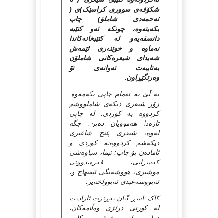
شکۆفەی سووری کراسێک)ی (
ئەحمەدی شاملۆ) چاپ
بکەیتەوە، چونکە ئەو کتێبە
دانسقەیەو لە کتێبخانەکاندا
نەماوە و خوێنەری ئێمەش
شەیدای شیعرەکانی شاملۆن
بەتایبەت ئەوانەی تۆ
وەرتگێڕاون.
به‌ ڵێ به‌ ته‌مام چاپی بکه‌مه‌وه‌.
زۆر شیعری دیکه‌ی شاملووشم
کردووه‌ به‌ کوردی. له‌ چاپی
تازه‌دا هه‌موویان ده‌بن. جگه‌
له‌وه‌، شیعری پێنج شاعیری
دیکه‌شم کردووه‌ته‌ کوردی و
ئاماده‌ن بۆ چاپ: نیما، سیاوه‌شی
که‌سرایی، فه‌ره‌یدوونی
موشیری، هووشه‌نگی ئیبتیهاج و،
ئه‌بووسه‌عیدی ئه‌بوولخه‌یر.
کاک ناسڕ گیان بەڕێزت ئازادیت
لە کورتی درێژی وەڵامەکان،
دواتر لە شوێن‌و کاتی