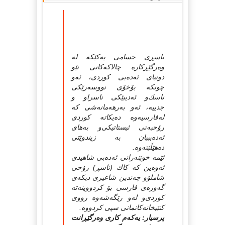
ناسڕی حسامی یه‌كێكه‌ له‌
وه‌رگێڕكاره‌ چالاكه‌كانی نێو
دونیای ئه‌ده‌بی كوردی، ئه‌و
چونكه‌ بۆخۆی نووسه‌رێكی
ناسك‌و ئه‌دیبێكی ناسراو و
جدییه‌، ئه‌و به‌رهه‌مانه‌شی كه‌
له‌فارسیه‌وه‌ ده‌یكاته‌ كوردی
رۆحیه‌تی ئیستاتیكی‌و به‌های
ئه‌ده‌بییان به‌ زیندوێتی
ده‌هێڵێته‌وه‌.
ئێمه‌ خوێنه‌رانی ئه‌ده‌بی شاهیدی
ئه‌وه‌ین كه‌ كاك (ناسڕ) رۆحی
شاملۆو چه‌ندین شاعیری دیكه‌ی
گه‌وره‌ی فارسی بۆ كردووینه‌ته‌
كوردی‌و له‌و رێگه‌شه‌وه‌ رووی
كتێبخانه‌كانمانی سپی كردووه‌.‌
پرسیار: یەکەم کاری وەرگێڕانت