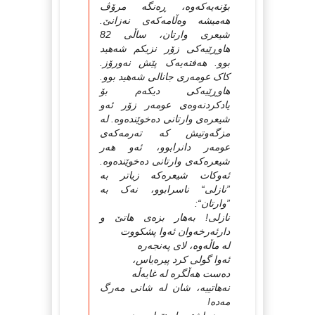
بۆنه‌یه‌که‌وه‌، ڕه‌نگه‌ مرۆڤ
هه‌میشه‌ وه‌ڵامه‌که‌ی نه‌زانێ.
شیعری وارتان، ساڵی 82
هاوڕێیه‌کی زۆر نزیکم شه‌هید
بوو. هه‌فته‌یه‌ک پێش نه‌ورۆز.
کاک عومه‌ری جانالی شه‌هید بوو.
هاوڕێیه‌کی دیکه‌م بۆ
یادکردنه‌وه‌ی عومه‌ر زۆر ئه‌و
شیعره‌ی وارتانی ده‌خوێنده‌وه‌. له‌
مزگه‌وتیش که‌ ته‌رمه‌که‌ی
عومه‌ر دانرابوو، ئه‌و هه‌ر
شیعره‌که‌ی وارتانی ده‌خوێنده‌وه‌.
ئه‌وکات شیعره‌که‌ زیاتر به‌
”نازلی“ ناسرابوو، نه‌ک به‌
”وارتان“:
نازلی! به‌هار بزه‌ی هاتێ و
دارئه‌رخه‌وان ئه‌وا پشکووت
له‌ ماڵه‌وه‌، لای په‌نجه‌ره‌
ئه‌وا گولی کرد پیره‌یاس،
ده‌ست هه‌ڵگره‌ له‌ غایه‌ڵه‌
نه‌هاتییه‌، شان له‌ شانی مه‌رگ
مه‌ده‌!