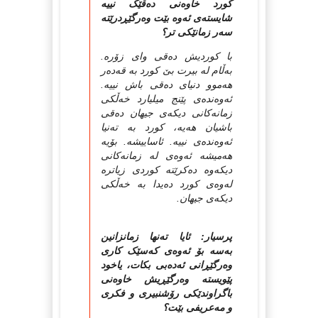
کورد خاوەنی دەقێک نییە
شایستەی ئەوە بێت وەرگێڕدرێتە
سەر زمانێکی تر؟
با کوردیش ده‌قی وای زۆره‌.
به‌ڵام له‌ بیرت بێ کورد به‌ قه‌ده‌ر
هه‌موو دنیای ده‌قی باش نییه‌.
ئه‌وه‌نده‌ی پێنج میلیارد خه‌ڵکی
زمانه‌کانی دیکه‌ی جیهان ده‌قی
باشیان هه‌یه‌، کورد به‌ ته‌نیا
ئه‌وه‌نده‌ی نییه‌. ئاساییشه‌. بۆیه‌
هه‌میشه‌ ئه‌وه‌ی له‌ زمانه‌کانی
دیکه‌وه‌ ده‌کرێته‌ کوردی زیاتره‌
له‌وه‌ی کورد ده‌یدا به‌ خه‌ڵکی
دیکه‌ی جیهان.
پرسیار: ئایا تەنها زمانزانین
بەسە بۆ ئەوەی کەسێک کاری
وەرگێڕانی ئەدەبی بکات، یاخود
پێویستە وەرگێڕیش خاوەنی
باگراوندێکی رۆشنبیری و فکری
و مەعریفی بێت؟