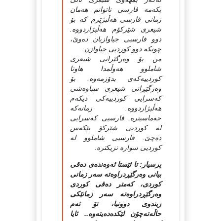
بکه‌مه‌ فارسی ناتوانم هه‌مان
زمانی فارسی هه‌ڵبژێرم که‌ بۆ
شیعری شێرکۆم هه‌ڵبژاردووه‌.
دوو فارسیی جیاوازیان ده‌وێ،
چونکه‌ دوو کوردیی جیاوازن.
من بۆ وه‌رگێرانی شیعری
شاملوو هه‌وڵمدا هاوتا
کوردییه‌که‌ی بدۆزمه‌وه‌. بۆ
وه‌رگێڕانی شیعری سیاوه‌شی
که‌سرایی کوردییه‌کی دیکه‌م
هه‌ڵبژاردووه‌. زمانه‌که‌
حه‌ماسیتره‌. فارسیی که‌سرایی
له‌ کوردیی شێرکۆ بێکه‌س
ده‌چێ. فارسیی شاملوو له‌
کوردیی سواره‌ نزیکتره‌.
پرسیار: تا ئێستا ئەوەندەی دەقی
بیانی وەرگێڕدراوەتە سەر زمانی
کوردی، کەمتر دەقی کوردی
وەرگێڕدراوەتە سەر زمانێکی
زیندوی دوونیا، تۆ ئەم
حاڵەتەچۆن لێکدەدەیتەوە.. ئایا