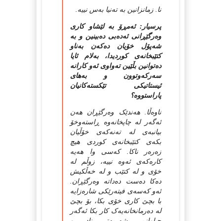
نا. زمانزانین به‌ ته‌نیا به‌س نییه‌.
پرسیار: ئەمڕۆ بە لێشاو کاری
وەرگێڕانی ئەدەبی دەبینین و بە
شەپۆل خۆیان دەکەن بەناو
کتێبخانەی کوردیدا، بەلام ئایا
دەتوانین بڵێین تەواوی ئەو کارانە
سەرکەوتوون و بەهای
ئیستاتیکی تێکستەکانیان
پاراستووە؟
ناوه‌ڵا. هه‌ندێک وه‌رگێڕان هه‌ن
ئه‌گه‌ر له‌ چاپخانه‌وه‌ ڕاسته‌وخۆ
بیانبه‌ی له‌ ته‌نه‌که‌ی خۆڵیان
بکه‌ی کتێبخانه‌ی کوردی هیچ
زه‌ره‌ر ناکا. که‌سی وا هه‌یه‌
کاره‌که‌ی ئه‌وه‌ نییه‌، زوڵم له‌
خۆی و له‌ کتێب و له‌ خه‌ڵکیش
ده‌کا ده‌ست ده‌داته‌ وه‌رگێڕان.
ئه‌و که‌سه‌ی فیته‌رێکی شاره‌زایه
با بچێ کاری خۆی بکا، بۆ بچێ
له‌ ده‌رمانخانه‌یه‌ک کار بکا ئه‌گه‌ر
جیاوازیی شه‌ربه‌تی نادر و