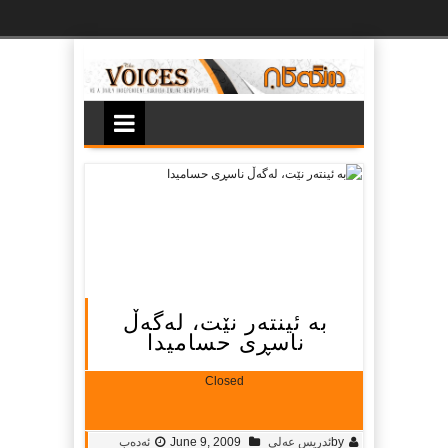
Ski
t
th
conten
به‌ ئینته‌ر نێت، له‌گه‌ڵ
ناسڕی حسامیدا
Closed
by
ئدریس عه‌لی
June 9, 2009
ئەدەب