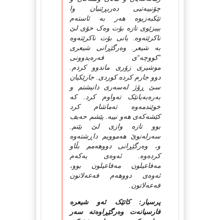
چۆنییه‌تیی ده‌ربڕێنیان وا
تێکبه‌زیوه‌ هه‌ر به‌ ئاسته‌م
بیبزێوی تازه‌ بۆت وه‌ک خۆی لێ
ناکرێته‌وه‌. یانی بۆت ناکرێته‌وه‌
به‌ شیعر. وه‌رگێڕانی شیعری
”کووچه“‌ی فه‌ره‌یدوونی
موشیری زۆری ماندوو کردم.
دوو جارم کرده‌ کوردی. جارێکیان
سێ ڕۆژ له‌سه‌ری دانیشتم و
به‌ره‌به‌یانێک ته‌واوم کرد. که‌
خوێندمه‌وه‌ ته‌ماشام کرد
کێشه‌که‌ی هه‌و نییه‌. پێشم حه‌یف
بوو تازه‌ وازی لێ بێنم.
سه‌رله‌نوێ هه‌موویم داڕشته‌وه‌
و، وه‌رگێڕانی دووهه‌مم بڵاو
کرده‌وه‌. ئه‌وه‌ی یه‌که‌م
مه‌فاعیلون مه‌فاعیلون بوو،
ئه‌وه‌ی دووهه‌م فه‌عه‌لاتون
فه‌عه‌لاتون.
پرسیار: کاتێک ئەو شیعرە
فارسیانەت وەرگێڕاوەتە سەر