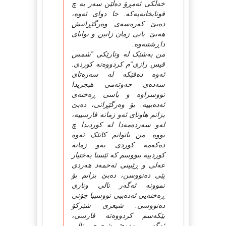
خه‌ڵکی ئه‌مڕۆ ده‌ڵێن سه‌ر به‌ چ
قوتابخانه‌یه‌که‌. جا دوای ئه‌وه‌،
ده‌بێ که‌ره‌سه‌ی وه‌رگێڕانیش
هه‌بێ: یانی زمان زانین و توانای
داڕشتنه‌وه‌.
من به‌شێک له‌ وتارێکی ”شمس
قیس رازی“م کردووه‌ته‌ کوردی.
ئه‌وه‌ ده‌قێکه‌ له‌ سه‌ره‌تای
سه‌ده‌ی حه‌وته‌می هیجریدا
نووسراوه‌ و باسی ڕه‌خنه‌ی
ئه‌ده‌بییه‌. بۆ وه‌رگێڕانی، ده‌بێ
بزانم هاوتای ئه‌و زمانه‌ فارسییه‌،
له‌و سه‌رده‌مه‌دا له‌ کوردیدا چ
بووه‌. من ناتوانم کاتێک ئه‌وه‌
ده‌که‌مه‌ کوردی به‌و زمانه‌
کوردییه‌ بنووسم که‌ ئێستا به‌ختیار
عه‌لی و ڕێبینی ئه‌حمه‌د هه‌ردی
پێی ده‌نووسن، ده‌بێ بزانم بۆ
نموونه‌ ئه‌گه‌ر نالی وتاری
ڕه‌خنه‌یی ئه‌ده‌بیی نووسیبا چۆنی
ده‌نووسی. شیعری شێرکۆ
بێکه‌سم کردووه‌ته‌ فارسی،
ئه‌گه‌ر بمهه‌وێ شیعری نالی