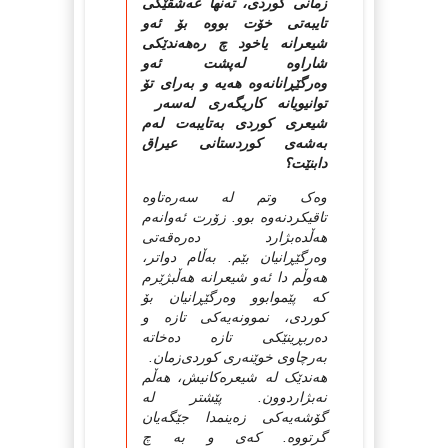
زمانی کوردی، تەنها عەشقێکی
تایبەتی خۆت بووە بۆ ئەو
شیعرانە یاخود چ رەهەندێکی
شاراوە لەپشت ئەو
وەرگێڕانانەوە هەیە و بەرای تۆ
توانیویانە کاریگەری لەسەر
شیعری کوردی بەتایبەت لەم
بەشەی کوردستانی عیراق
دابنێت؟
وه‌ک وتم له‌ سه‌ره‌تاوه‌
تاقیکردنه‌وه‌ بوو. زۆرت ئه‌وانه‌م
هه‌ڵده‌بژارد ده‌ره‌قه‌تی
وه‌رگێڕانیان بێم. به‌ڵام دواتر،
هه‌وڵم دا ئه‌و شیعرانه‌ هه‌ڵبژێرم
که‌ پێموابوو وه‌رگێڕانیان بۆ
کوردی، نموونه‌یه‌کی تازه‌ و
ده‌ربڕینێکی تازه‌ ده‌خاته‌
به‌رچاوی خوێنه‌ری کوردی‌زمان.
هه‌ندێک له‌ شیعره‌کانیش، هه‌ڵم
نه‌بژاردوون. پێشتر له‌
گۆشه‌یه‌کی زه‌ینمدا جێگه‌یان
گرتووه‌. که‌ی و به‌ چ