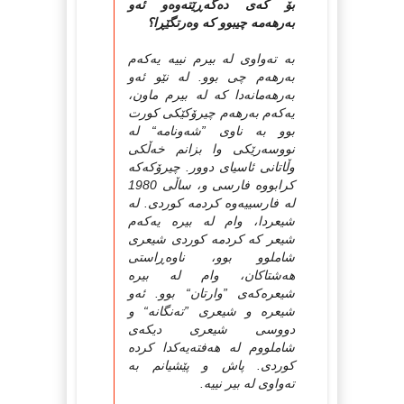
بۆ کەی دەگەڕێتەوەو ئەو
بەرهەمە چیبوو کە وەرتگێڕا؟
به‌ ته‌واوی له‌ بیرم نییه‌ یه‌که‌م
به‌رهه‌م چی بوو. له‌ نێو ئه‌و
به‌رهه‌مانه‌دا که‌ له‌ بیرم ماون،
یه‌که‌م به‌رهه‌م چیرۆکێکی کورت
بوو به‌ ناوی ”شه‌ونامه‌“ له‌
نووسه‌رێکی وا بزانم خه‌ڵکی
وڵاتانی ئاسیای دوور. چیرۆکه‌که‌
کرابووه‌ فارسی و، ساڵی 1980
له‌ فارسییه‌وه‌ کردمه‌ کوردی. له‌
شیعردا، وام له‌ بیره‌ یه‌که‌م
شیعر که‌ کردمه‌ کوردی شیعری
شاملوو بوو، ناوه‌ڕاستی
هه‌شتاکان، وام له‌ بیره‌
شیعره‌که‌ی ”وارتان“ بوو. ئه‌و
شیعره‌ و شیعری ”ته‌نگانه‌“ و
دووسی شیعری دیکه‌ی
شاملووم له‌ هه‌فته‌یه‌کدا کرده‌
کوردی. پاش و پێشیانم به‌
ته‌واوی له‌ بیر نییه‌.