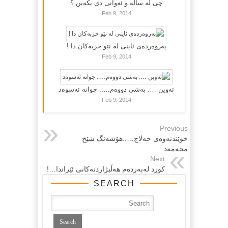
چی لە سالە و ئەوانی دی بكەین ؟
Feb 9, 2014
پەروەردەی ئاینی لە نێو حزبەکان دا !
Feb 9, 2014
ئەوین …. بەشی دووەم….. جوانە ئەسوەد
Feb 9, 2014
Previous
خوێندنه‌وه‌ی حه‌لاج…..هۆشه‌نگ شێخ
محه‌مه‌د
Next
کورد له‌به‌رده‌م هه‌ڵبژاردنه‌کانی ئێراندا…!
SEARCH