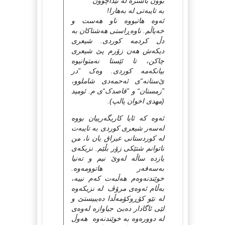
بوون باشتره‌ له‌ تێداچوون
به‌ تایبه‌تی له‌ به‌هارا!
ئه‌وه‌ هاتبووه‌ ناو هه‌ست و
خه‌یاڵم. ناوه‌ڕاستی هه‌شتاکان به‌
دڵ کردمه‌ کوردی. شیعری
دیکه‌ش هه‌ن زۆرم پێ شیعری
چاکن، تا ئێستا نه‌متوانیوه‌
بیانکه‌مه‌ کوردی. وه‌ک ”در
ێ‌ستانه‌“ی ئه‌حمه‌دی شاملوو،
”زمستان“ و ”قاصدک“ی م. ئومید
(مهدی اخوان پالپ).
ئه‌وه‌ که‌ ئایا کاریگه‌رییان بووه‌
له‌سه‌ر شیعری کوردی به‌ تایبه‌ت
له‌ کوردستانی عیراق یان نا، من
ناتوانم شتێکی زۆر بڵێم. نزیکه‌ی
یازده‌ ‌ساڵه له‌وێ نیم و ته‌نیا
به‌سه‌فه‌ر هاتوومه‌وه‌.
خوێندنه‌وه‌م هه‌ڵبه‌ت که‌م نییه‌،
به‌ڵام ئه‌وه‌ی مرۆڤ له‌ نزیکه‌وه‌
له‌ نێو کۆڕوکۆمه‌ڵدا ده‌یبیستێ و
لێی ئاگادار ده‌بێ جیاوازه‌ له‌وه‌ی
له‌ دووره‌وه‌ به‌ خوێندنه‌وه‌ ‌ هه‌وڵ