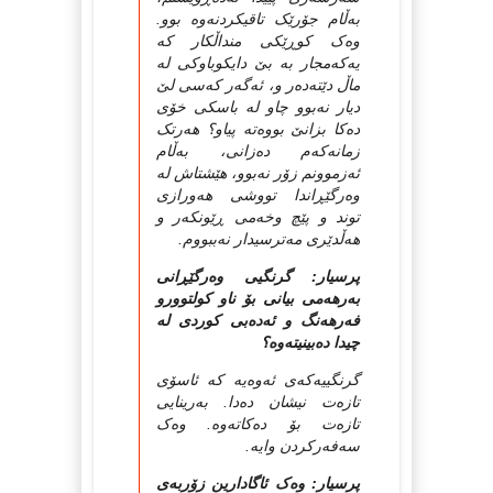
به‌ڵام جۆرێک تاقیکردنه‌وه‌ بوو.
وه‌ک کوڕێکی منداڵکار که‌
یه‌که‌مجار به‌ بێ دایکوباوکی له‌
ماڵ دێته‌ده‌ر و، ئه‌گه‌ر که‌سی لێ
دیار نه‌بوو چاو له‌ باسکی خۆی
ده‌کا بزانێ بووه‌ته‌ پیاو؟ هه‌رتک
زمانه‌که‌م ده‌زانی، به‌ڵام
ئه‌زموونم زۆر نه‌بوو، هێشتاش له‌
وه‌رگێڕاندا تووشی هه‌ورازی
توند و پێچ وخه‌می ڕێونکه‌ر و
هه‌ڵدێری مه‌ترسیدار نه‌ببووم.
پرسیار: گرنگیی وەرگێڕانی
بەرهەمی بیانی بۆ ناو کولتوورو
فەرهەنگ و ئەدەبی کوردی لە
چیدا دەبینیتەوە؟
گرنگییه‌که‌ی ئه‌وه‌یه‌ که‌ ئاسۆی
تازه‌ت نیشان ده‌دا. به‌رینایی
تازه‌ت بۆ ده‌کاته‌وه‌. وه‌ک
سه‌فه‌رکردن وایه‌.
پرسیار: وەک ئاگادارین زۆربەی