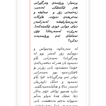
پرسیار: پڕۆسەی وەرگێڕانی
هەر تێکستێکی ئەدەبی،
زەحمەتی زۆر و سەلیقە و
مەعریفەی دەوێت. هاوکات
بەرپرسیارێتیشە لەبەرامبەر
دنیای جوانی خودی تێکستەکەدا.
بەڕێزت لەسەرەتادا چۆن
تەماشای ئەم پڕۆسەیەت
دەکرد؟
له‌ سه‌ره‌تاوه‌، وه‌سواس و
دوودڵیم زۆر که‌متر بوو له‌
وه‌رگێڕاندا. نه‌مده‌زانی بڵاو
ده‌بنه‌وه‌ یان هه‌ر له‌ ده‌فته‌ره‌که‌ی
خۆمدا ده‌مێننه‌وه‌. یانی زۆرتر بۆ
تاقیکردنه‌وه‌ بوو. نه‌مده‌زانی
دواتر ئه‌و وه‌رگێڕانانه‌ ئاوا بڵاو
ده‌بنه‌وه‌ و خه‌ڵک داوه‌رییان
له‌سه‌ر ده‌کا و هه‌ڵیانده‌سه‌نگێنێ.
دیاره‌ هه‌موو توانای خۆم به‌کار
دێنا. شتێک هه‌تا ته‌واو به‌دڵم
نه‌بووایه‌ به‌جێم‌ نه‌ده‌هێشت. یانی
سه‌رسه‌ری پێیدا نه‌ده‌ڕۆیشتم،