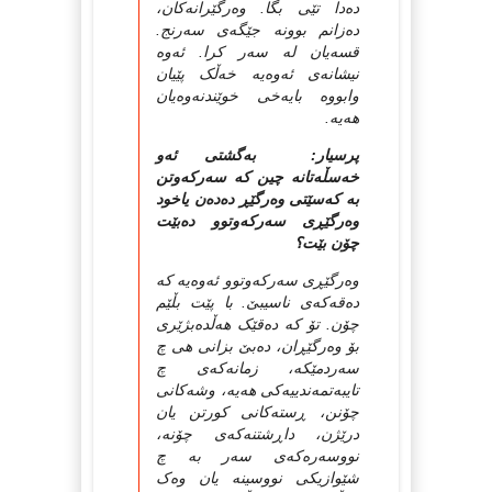
ده‌دا تێی بگا. وه‌رگێرانه‌کان،
ده‌زانم بوونه‌ جێگه‌ی سه‌رنج.
قسه‌یان له سه‌ر کرا. ئه‌وه‌
نیشانه‌ی ئه‌وه‌یه‌ خه‌ڵک پێیان
وابووه‌ بایه‌خی خوێندنه‌وه‌یان
هه‌یه‌.
پرسیار: بەگشتی ئەو
خەسڵەتانە چین کە سەرکەوتن
بە کەسێتی وەرگێڕ دەدەن یاخود
وەرگێڕی سەرکەوتوو دەبێت
چۆن بێت؟
وه‌رگێڕی سه‌رکه‌وتوو ئه‌وه‌یه‌ که‌
ده‌قه‌که‌ی ناسیبێ. با پێت بڵێم
چۆن. تۆ که‌ ده‌قێک هه‌ڵده‌بژێری
بۆ وه‌رگێڕان، ده‌بێ بزانی هی چ
سه‌ردمێکه‌، زمانه‌که‌ی چ
تایبه‌تمه‌ندییه‌کی هه‌یه‌، وشه‌کانی
چۆنن، ڕسته‌کانی کورتن یان
درێژن، داڕشتنه‌که‌ی چۆنه‌،
نووسه‌ره‌که‌ی سه‌ر به‌ چ
شێوازیکی نووسینه‌ یان وه‌ک