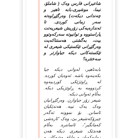
شاعیرانی فارس وەک ( شاملۆ،
نیما، موشیری،بابە تاهیر و
چەندانی دیکەت) وەرگێڕاوەتە
سەر زمانی کوردی. تا
ئەندازەیەکی زۆریش شیعریەتت
پاراستووە و توانیوتە سەرکەوتوو
بیت، بەگشتی هەستناکەیت
وەرگێڕانی تێکستیکی شیعری لە
تێکستەکانی دیکە جیاوازتر و
سەختترە؟
بابه‌تاهیر، له‌وانی دیکه‌ جیا
بکه‌ینه‌وه‌ باشه‌. ئه‌وه‌یان کورده‌.
له‌ ڕاوێژێکی کوردییه‌وه‌
کردوومه‌ به‌ ڕاوێژیکی دیکه‌.
به‌ڵام ئه‌وانی دیکه‌:
شیعر زۆر جیاوازن. وه‌رگێڕانیان
وه‌ک یه‌ک نییه‌. هه‌ندێکیان
ئاسانن. بۆ نموونه‌ ئه‌گه‌ر
چیرۆکه‌شیعر بێ، وه‌ک ”ئاره‌شی
که‌مانگیر“، ئاسانتره‌. به‌ڵام
هه‌ندێک شیعری دیکه‌ هه‌ن
زمانه‌که‌یان و مانای وشه‌کان و