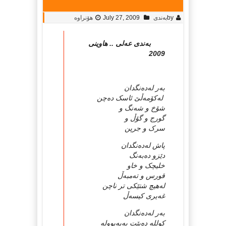
by
به‌ندی
July 27, 2009
هۆنراوە
به‌ندی عه‌لی .. هاوینی
2009
به‌ر له‌ده‌نگدان
له‌کۆمه‌ڵێ ئاسک ده‌چن
شۆخ و شه‌نگ و
گورج و گۆڵ و
سرک و جرپن
پاش له‌ده‌نگدان
دێزو ده‌به‌نگ
خلیچک و خاو
قورس و ته‌مبه‌ڵ
له‌هیچ شتێکی تر ناچن
غه‌یری کیسه‌ڵ
به‌ر له‌ده‌نگدان
کولله‌ ده‌بێت به‌په‌پووله‌