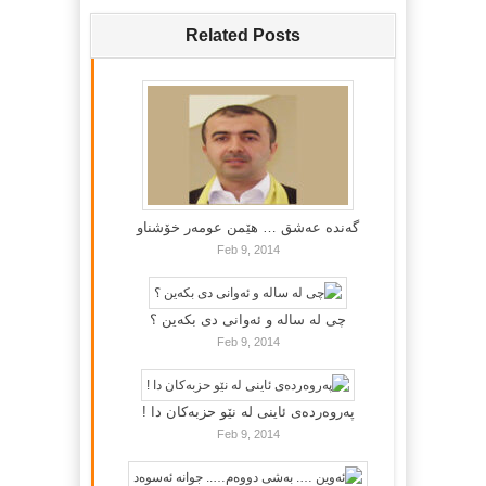
Related Posts
گه‌نده‌ عه‌شق … هێمن عومه‌ر خۆشناو
Feb 9, 2014
چی لە سالە و ئەوانی دی بكەین ؟
Feb 9, 2014
پەروەردەی ئاینی لە نێو حزبەکان دا !
Feb 9, 2014