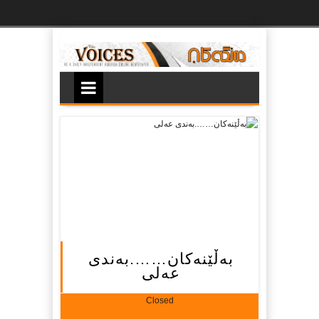
Ski
t
th
conten
به‌ڵێنه‌کان…….به‌ندی
عه‌لی
Closed