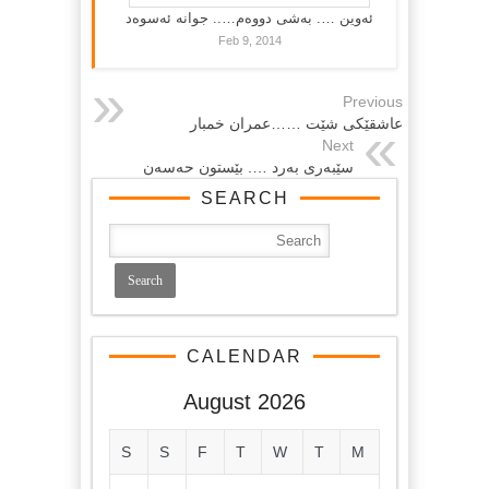
ئەوین …. بەشی دووەم….. جوانە ئەسوەد
Feb 9, 2014
Previous
عاشقێكی شێت ……عمران خمبار
Next
سێبه‌ری به‌رد …. بێستون حه‌سه‌ن
SEARCH
CALENDAR
August 2026
S
S
F
T
W
T
M