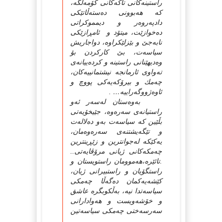
راستینه‌كانی تاكه‌كانی كۆمه‌ڵگه‌،
كه‌ هه‌بوونی ده‌سته‌ڵاتێكی
دادپه‌روه‌ر و دیمموكراتی
ده‌خوازێت، میتۆد و ئامڕازێكی
نابه‌جێ‌ و بێزلێكراوه‌، دواجاریش
سیاسه‌ت، بێ‌ كاركردن بۆ
وه‌دیهێنانی راستینه‌ و كرده‌ییانه‌ی
ته‌واوی ئارمانجه‌ نیشتمانییه‌كان،
چه‌مك و بیرۆكه‌یه‌كی پووچ و
ئاوه‌ژووگه‌راییه‌… .
به‌وه‌ستان له‌سه‌ر ئه‌و
راستیانه‌ی سه‌ره‌وه‌، جێیخۆیه‌تی
بڵێین كه‌ سیاسه‌ت به‌و ده‌لاله‌ت
و تێگه‌یشتنه‌ی سه‌ره‌وه‌مان،
یه‌كێكه‌ له‌جوانترین و زێڕینترین
چه‌مكه‌كانی ژیانی مرۆڤایه‌تی..
.تائێره‌،هه‌موومان راستویستان و
راستگۆیان و راستبیرانی ژیان،
كێشه‌یه‌كمان ده‌گه‌ڵا چه‌مكی
سیاسه‌تدا نیه‌، به‌ڵكوبگره‌ عاشق
و خۆشه‌ویست و هه‌وادارانی
سه‌رسه‌ختی چه‌مكی سیاسه‌تین
.. .