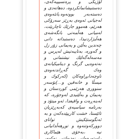
لۆژیكی و پره‌نسیپیه‌كه‌ی،
ده‌ستنیشانمانكردوه‌، ده‌هاته‌دی و
ده‌سته‌به‌ر بوونه‌وه‌.یانئه‌وه‌ی
له‌جیاتی ئه‌وه‌ی به‌ڕێز سه‌رۆكی
هه‌رێم، هه‌موو جارێك ناچاربێت،
له‌میانی هه‌ڵمه‌تی بانگه‌شه‌ی
هه‌ڵبژاردنیدا، ده‌ستبداته‌ دانی
چه‌ندین به‌ڵێن و په‌یمانی زۆر زل
و گه‌وره‌، به‌تایبه‌تیش له‌پرس و
مه‌سه‌له‌گه‌لێك نیشتمانی و
نه‌ته‌وه‌یی گرنگ و دینامیكیانه‌ی
وه‌ك گه‌ڕاندنه‌وه‌ی
ناوچه‌دابڕاوه‌كان (كه‌ركوك و
میسڵا و خانه‌قین و…)بۆسه‌ر
سنووری هه‌رێمی كوردستان و
په‌یمان و به‌ڵێنیدی له‌وجۆره‌، كه‌
له‌بنه‌ڕه‌ت و واقیعدا، ئه‌و میتۆد و
به‌رنامه‌ سیاسیه‌ی كه‌به‌ڕێزیان
تائێستا، خشت كاریپێده‌كه‌ن و به‌
ئه‌نگوستێكیش توانای
دووركه‌وتنه‌وه‌ و توڕهه‌ڵدانیانی
نیه‌ ،به‌خۆی هێماكاری
راستوره‌وانی نه‌دیهاتنی نه‌كهه‌ر