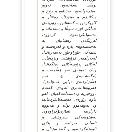
.وه‌لێ‌ به‌داخه‌وه‌، ته‌واو
به‌پێچه‌وانه‌وه‌، به‌شێوه‌ و رۆح و
میكانیزم و میتۆدێك ره‌فتار و
كاریكردووه‌، كه‌تاهاتووه‌ زۆرینه‌ی
خه‌ڵكی فێره‌ سواڵا و سه‌ده‌قه‌ و
ده‌ستپانكردنه‌وه‌ كردووه‌،
له‌ڕێگه‌ی راهێنانیان به‌
به‌خشینه‌وه‌ی پاره‌ و كه‌ره‌سته‌ و
شمه‌كی جۆراوجۆر به‌سه‌ریاندا،
له‌به‌رامبه‌ر فرۆشتنی ویژدانیان،
له‌كاتی پرۆسه‌كانی ده‌نگداندا،
وه‌ك نمونه‌ی ئه‌و هه‌ڵمه‌ت و
بانگه‌شه‌یه‌ی بۆ ئه‌م
هه‌ڵبژاردنه‌ی دوایی ئه‌نجامدرا.
هه‌روه‌ها،له‌بری ئه‌وه‌ی كه‌ئه‌م
دووحیزبه‌ وده‌سته‌ڵاته‌كه‌یان، له‌و
ماوه‌ زۆره‌ی ده‌سته‌ڵاتكردنیاندا
و، به‌وهه‌موو توانا و هه‌بووه‌
دارارییه‌ ئاماژه‌بۆكراوه‌وه‌،
به‌شێوه‌یه‌كی سروشتی و
ئاسایی، به‌رنامه‌ و پلانی
ئاوه‌دانكردنه‌وه‌ و گه‌شه‌پێدان و