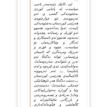
لێ‌ ،كاتێك دێینه‌سه‌ر باسی
سیاسه‌ت له‌ پانتایی كوردی
به‌شێوه‌یه‌كی گشتی و، ئه‌و
ئه‌زموونه‌ی نێو چوارچێوه‌ی
هه‌رێمی كوردستان،به‌شێوه‌یه‌كی
تایبه‌ت، ئه‌وا به‌داخه‌وه‌، هه‌موو
ئه‌و لۆژیك و رێسایانه‌ پێچه‌وانه‌
ده‌بنه‌وه‌، هه‌موو ئه‌و ناسینكاری و
ئه‌دگار و وێناكاریه‌مان بۆ
سیاسه‌ت، شێوه‌ و فۆرم و
ته‌رزێك وه‌رده‌گرن كه‌ ئاسمان
ورێسمانی نێوانه‌ ده‌گه‌ڵا ئه‌و
ته‌رز و شێوانه‌ی سه‌ره‌وه‌ماندا،
به‌واتایه‌كیدی، ئیدی لێره‌وه‌ و له‌م
پانتاییه‌دا ـــ ئه‌م ئه‌زموونه‌
18)ساڵیه‌ی هه‌رێمی كوردستان
ـــ،ده‌بێت ده‌گه‌ڵا هه‌ر ناوهێنانێكی
چه‌مكی سیاسه‌تدا، ده‌ستبه‌جێ‌
وێنا و گوزاره‌ نه‌خوازراوه‌كانی
وه‌ك( به‌ربادی و بێسه‌روبه‌ره‌یی
و بازرگانی مافیائامێزانه‌ و
كاڵفامێتی و فێڵوته‌ڵه‌كه‌بازی