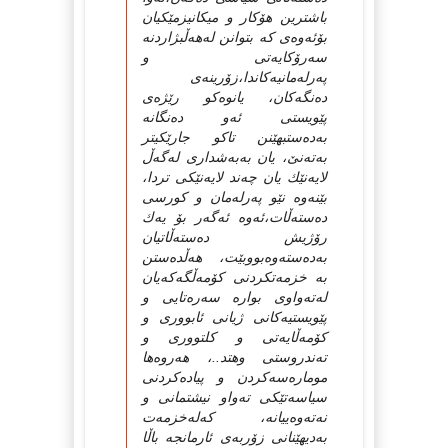
باشترین هۆكار و میكانیزمێكیان
بۆئه‌وه‌ی كه‌ بتوانن له‌هه‌ڵبژاردنه‌
سه‌رۆكایه‌تی و
په‌رله‌مانیه‌كاندا،زۆرینه‌ی
ده‌نگه‌كان، یانوه‌كو رێژه‌ی
پێویستی ئه‌و ده‌نگانه‌
به‌ده‌ستبهێنن تاكو جارێكیتر
به‌ته‌نێ‌، یان به‌به‌شداری له‌گه‌ڵ
لایه‌نێك یان چه‌ند لایه‌نێكی تردا،
بێنه‌وه‌ نێو په‌رله‌مان و كورسی
ده‌سته‌ڵات،ئه‌وه‌ ئه‌گه‌ر بۆ یه‌ك
رۆژیش ده‌سته‌ڵاتیان
به‌ده‌سته‌وه‌بووبێت، هه‌ڵده‌ستن
به‌ خزمه‌تكردنی كۆمه‌ڵگه‌كه‌یان
له‌ته‌واوی بواره‌ سه‌ره‌تایی و
پێویستیه‌كانی ژیانی ئابووری و
كۆمه‌ڵایه‌تی و كلتووری و
ته‌ندروستی وهتد..، هه‌روه‌ها
موماره‌سه‌كردن و پیاده‌كردنی
سیاسه‌تێكی ته‌واو نیشتمانی و
نه‌ته‌وه‌ییانه‌، كه‌له‌خزمه‌ت
به‌دیهێنانی زۆربه‌ی ئارمانجه‌ باڵا