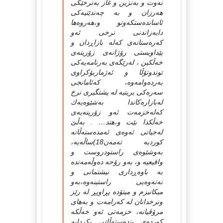
نه‌وت و به‌نزین و غاز به‌نرخێكی
هه‌رزان و به‌ چه‌ندێتیه‌كی
ئاسانده‌ستكه‌وتو و،هه‌روه‌ها
دابه‌زاندنی نرخی ئه‌و
كه‌ره‌ستانه‌ی كه‌له‌ بازاڕدان و
پێداویستی رۆژانه‌ی زۆرینه‌ی
خه‌ڵكین ، له‌رێگه‌ی به‌رنامه‌یه‌كی
توندوتۆڵا و ئه‌ژماربۆكراوی
به‌رده‌وامه‌وه‌، كه‌ئامانجی
سه‌ره‌كی بریتیه‌ له‌ پشتگیری نرخ
له‌بازاره‌كاندا به‌شێوه‌یه‌ك
كه‌له‌خزمه‌ت ئه‌و زۆرینه‌یه‌ی
خه‌ڵكدا بێت و،هتد… . به‌ڵێ‌
له‌جیاتی ئه‌وه‌ی ئه‌مده‌سته‌ڵاته‌
كوردیه‌ ته‌مه‌ن18)ساڵه‌یه‌،
به‌وشێوه‌ی راستودروست و
واقیعیه‌ و، به‌و رۆحه‌ ده‌وڵه‌مه‌نده‌
به‌ باوه‌ڕداری نیشتمانی و
نه‌ته‌وه‌یی راستینه‌وه‌،به‌و
میكانیزم و میتۆده‌ پڕاوپڕ له‌ رێز
ونرخدانان له‌ كه‌رامه‌ت و به‌های
مرۆڤیانه‌، خزمه‌تی ئه‌و خه‌ڵكه‌
كورده‌ی بنده‌سته‌ڵاتی بكردایه‌