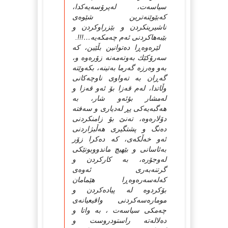
سیاسه‌ت، له‌پرۆسه‌یه‌كدا،
كه‌بێوێنه‌ترین شێوه‌ی
ناشیرینكردن و بێزراوكردن و
بێبه‌هاكردنی ئه‌م چه‌مكه‌یه‌…!!!.
لێره‌وه‌ڕا ده‌توانین بڵێین، كه‌
سه‌رۆكێك به‌وته‌مه‌نه‌ زۆره‌وه‌ و،
به‌و وه‌رزه‌ گه‌رما به‌تینه‌، بكه‌وێته‌
گه‌ڕان به‌ ته‌واوی ناوچه‌كانی
وڵاتدا، له‌م قه‌زا بۆ ئه‌و قه‌زا و
له‌مشار بۆئه‌و شار، به‌
هه‌گبه‌یه‌كی پڕ له‌دیاری و سه‌فته‌
دۆلاره‌وه‌، ته‌نێ‌ بۆ زامنكردنی
ده‌نگ و پشتگیری هه‌ڵبژاردنی
ئه‌و خه‌ڵكه‌ی، كه‌ ده‌كرا زۆر
به‌ئاسانی و بێهیچ ماندووبونێكی
له‌وجۆره‌، به‌ كاركردن و
گرتنه‌به‌ری ئه‌وه‌ی
كه‌له‌سه‌ره‌وه‌ڕا هێمامان
بۆكردوه‌ له‌ پیاده‌كردن و
موماره‌سه‌كردنی واقیعیانه‌ی
چه‌مكی سیاسه‌ت ، به‌ واتا و
ده‌لاله‌ته‌ راستودروست و