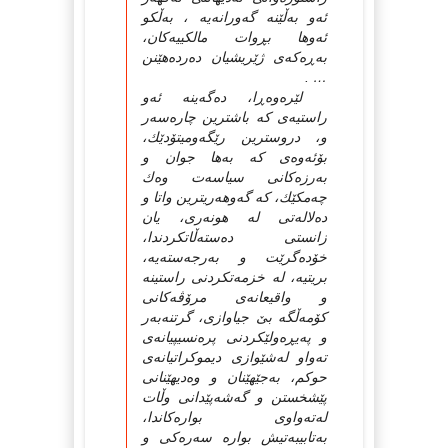
ئه‌و به‌ڵێنه‌ گه‌ورانه‌یه‌ ، به‌ڵكو
ئه‌وها بڕوات مالكییه‌كان،
به‌ڕه‌كه‌ی ژێریشیان ده‌رده‌هێنن
… .
لێره‌وه‌ڕا، ده‌گه‌ینه‌ ئه‌و
راستیه‌ی كه‌ باشترین چاره‌سه‌ر
و، دروسترین رێگه‌ومیتۆدێك،
بۆئه‌وه‌ی كه‌ به‌ها جوان و
به‌رزه‌كانی سیاسه‌ت وه‌ك
چه‌مكێك، كه‌ گه‌وهه‌ریترین واتا و
ده‌لاله‌تی له‌ هونه‌ری، یان
زانستی ده‌سته‌ڵاتكردندا،
خۆده‌گرێت و به‌رجه‌سته‌یه‌،
بریتیه‌، له‌ خزمه‌تكردنی راستینه‌
و واقیعانه‌ی مرۆڤه‌كانی
كۆمه‌ڵگه‌ بێ جیاوازی، گرتنه‌به‌ر
و په‌یڕه‌ولێكردنی پره‌نسیپیانه‌ی
ته‌واو له‌شێوازی دیموكراتیانه‌ی
حوكم، به‌جێهێنان و وه‌دیهێنانی
پێشخستن و گه‌شه‌پێدانی وڵات
له‌ته‌واوی بواره‌كاندا،
به‌تابیبه‌تیش بواره‌ سه‌ره‌كی و