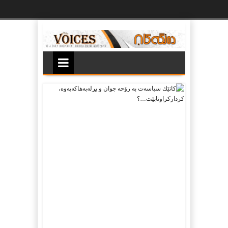
Ski
t
th
conten