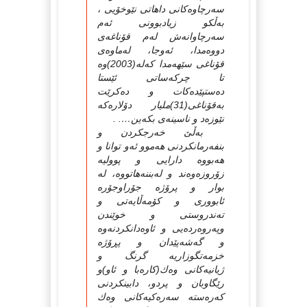
سه‌رچاوه‌كانی داهاتی نێوخۆیی ،
به‌ڵكو زیادبوونی ئه‌م
سه‌رچاوانه‌ش له‌م قۆناغه‌ی
دووه‌مدا، ئه‌وجا، له‌ماوه‌ی
قۆناغی سێهه‌مدا كه‌له‌(2003)وه‌
تا چركه‌ساتی ئێستا
ده‌ستپێده‌كات و ده‌كرێت
به‌قۆناغی(31)ملیار دۆلاره‌كه‌
نێوزه‌د و ناسینه‌ی بكه‌ین…. .
به‌ڵێ‌ خه‌رجكردن و
بنفه‌رمانكردنی هه‌موو ئه‌و توانا و
هه‌بووه‌ دارایی و پوولیه‌
زۆروزه‌وه‌ند و له‌بننه‌هاتووه‌، له‌
بوار و پرۆژه‌ جۆراوجۆره‌
ئابووری و كۆمه‌ڵایه‌تی و
ته‌ندروستی و خوێندن
وپه‌روه‌رده‌یی و ئاوه‌دانكردنه‌وه‌
و گه‌شه‌پێدان و پڕۆژه‌
خزمه‌تگوزاریه‌ گرنگ و
ژیانیه‌كانی وه‌ك(كاره‌با و ئاو)و
رێگاوبان و پردو، دابینكردنی
كه‌ره‌سته‌ سه‌ره‌كیه‌كانی وه‌ك