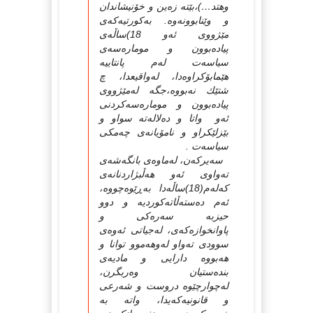
وهتد…)،بێته‌ زه‌ین و خۆنیشاندان
و وێنابوونه‌وه‌. به‌كورتیه‌كه‌ی
مێژووی ئه‌و 18)ساڵه‌ی
پیاده‌بوون و موماره‌سه‌ی
سیاسه‌ت له‌م پانتاییه‌
هێمابۆكراوه‌دا، له‌واقیعدا، چ
شتێك نه‌بووه‌،جگه‌ له‌مێژووی
پیاده‌بوون و موماره‌سه‌كردنی
ئه‌و واتا و ده‌لاله‌ته‌ سواو و
بێزلێكراو و نامۆیانه‌ی چه‌مكی
سیاسه‌ت .
سه‌یركه‌ن، له‌ماوه‌ی بانگه‌شه‌ی
ته‌واوی ئه‌و هه‌ڵبژاردنانه‌ی
كه‌له‌م(18)ساڵه‌دا به‌ڕێوه‌چووه‌،
ئه‌م ده‌سته‌ڵاته‌كوردیه‌ و دوو
حیزبه‌ سه‌ره‌كی و
پاوانخوازه‌كه‌ی، له‌جیاتی ئه‌وه‌ی
سوودی ته‌واو له‌وهه‌موو توانا و
هه‌بووه‌ دارایی و مادیه‌ی
بنده‌ستیان وه‌ربگرن،
له‌چوارچێوه‌ دروست و شه‌رعی
و قانونیه‌كه‌یدا، واته‌ به‌