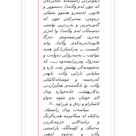
دیموكراتی راستینه‌یه‌. سه‌یركه‌ن
كه‌ چۆن له‌م وڵاته‌دا، ده‌ستوور و
قانون، له‌سه‌رو هه‌موو شتێكی
تره‌وه‌ن، سه‌یركه‌ن چۆن كه‌
گه‌وره‌ترین و به‌رزترین پۆستی
ده‌سته‌ڵات له‌م وڵاته‌دا، وا له‌ژێر
چه‌تری لێپرسینه‌وه‌ی ده‌زگا
قانوندانه‌ریه‌كه‌ی وڵاتدا، واته‌
(كنیست ـــ په‌رله‌مان)،كێ‌ هه‌یه‌
بتوانێت ــ به‌سه‌رۆكی ده‌وڵه‌ت و
سه‌رۆك وه‌زیرانیشه‌وه‌ ـــــ، كه‌
به‌شێوه‌یه‌كی نهێنیش بێت، پاره‌ و
سامانی دارایی وڵات، یانهه‌ر
كه‌ره‌سته‌ و مومته‌له‌كاتێكی
وڵات، بۆ بانگه‌شه‌ی هه‌ڵبژاردنی
به‌كاربهێنێت، جانه‌خوازه‌ وه‌ك
لای خۆمان به‌و شێوه‌ ته‌واو
ئاشكراو و زه‌ق و بێزراوه‌…!!.
سیاسه‌ت وه‌ك زانستێك،
یه‌كێكه‌ له‌ میكانیزمه‌ هه‌ره‌گرنگ
و ژیانیه‌كانی خزمه‌تكردن
به‌خه‌ڵك و كۆمه‌ڵگه‌، پاراستنی
وڵات و نه‌ته‌وه‌ له‌هه‌ر