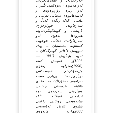
خه‌رجكردن و بنفه‌رمانكردنی
ئه‌و هه‌مووه‌ ، یانوه‌كیدی بڵێین ،
ئه‌و رێژه‌ زۆروزه‌وه‌ند و
له‌بننه‌هاتووه‌ی سامانی دارایی و
مادیی كه‌له‌ رێگه‌ی كه‌ناڵا و
سه‌رچاوه‌ی جۆراوجۆری
یارمه‌تی و كۆمه‌كپێكردنه‌وه‌،
هه‌روه‌ها به‌هۆی ئه‌و
سه‌رچاوانه‌ی داهاتی نێوخۆیی
كه‌هاتۆته‌ بنده‌ستیان ــ وه‌ك
نموونه‌ی داهاتی گومرگه‌كان ــ
ئه‌وه‌ بۆماوه‌ی (1991 ــــ
1996)و، ئه‌وه‌ش كه‌له‌
(1996)به‌دواوه‌ به‌هۆی
جێبه‌جێكردنی فه‌یسه‌كانی
بڕیاری(986 ــ بڕیاری نه‌وت
به‌رامبه‌ر به‌خۆراك) به‌ نه‌قدی
هاتۆته‌ بنده‌ستی چه‌ندین
وه‌زاره‌تی سه‌رده‌می دوو
ئیداره‌یی ئه‌وكاته‌، تاكو
ساته‌وه‌ختی روخانی رژێمی
پێشوی عێراق له‌(نیسانی
2003)دا،به‌ مانه‌وه‌ی