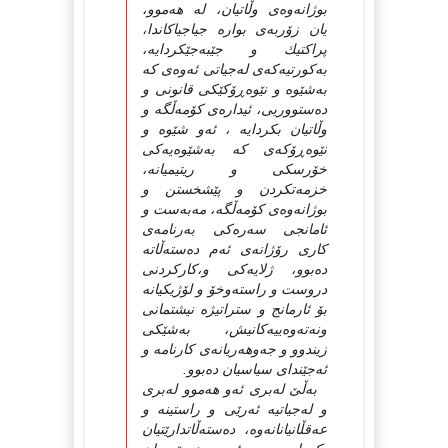
بوژانه‌وه‌ی وڵاتیان، له‌ هه‌موو،
یان زۆربه‌ی بواره‌ جیاجیاكاندا،
پراكتیك و جێبه‌جێكردایه‌،
به‌كورتیه‌كه‌ی له‌جیاتی ئه‌وه‌ی كه‌
به‌شێوه‌ و نێوه‌ڕۆكێكی قانونی و
ده‌ستووریی، ئیداره‌ی كۆمه‌ڵگه‌ و
وڵاتیان بكردایه‌ ، ئه‌و شێوه‌ و
نێوه‌ڕۆكه‌ی كه‌ به‌شێوه‌یه‌كی
خۆرسكی و ریتیمیانه‌،
خزمه‌تكردن و پێشخستن و
بوژانه‌وه‌ی كۆمه‌ڵگه‌، مه‌به‌ست و
ئامانجی سه‌ره‌كی به‌رنامه‌ی
كاری رۆژانه‌ی ئه‌م ده‌سته‌ڵاته‌
ده‌بوو، ژلایه‌كی و،كاركردنی
دروست و راسته‌وخۆ و لۆژیكیانه‌
بۆ ئارمانج و ستراتیژه‌ نیشتمانی
ونه‌ته‌وه‌ییه‌كانیش، به‌شێكی
زیندوو و جه‌وهه‌ریانه‌ی كارنامه‌ و
ئه‌جێندای سیاسیان ده‌بوو.
به‌ڵێ‌ له‌بری ئه‌و هه‌موو له‌بری
و له‌جیاتیه‌ ئه‌رێی و راستینه‌ و
عه‌قڵانیانانه‌وه‌، ده‌سته‌ڵاتدارێتیان