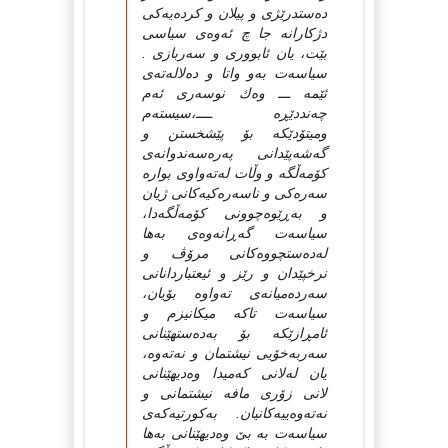
ده‌ستدرێژی و پیلان و كرده‌یه‌كی
دژكارانه‌ جا چ ئه‌وه‌ی سیاسی
بێت، یان ئابووری و سه‌ربازی .
سیاسه‌ت به‌و واتا و ده‌لاله‌ته‌ی
ئێمه‌ ـــ وه‌ك نوسه‌ری ئه‌م
چه‌نددێڕه‌ ــــ،سیسته‌م
ومیتۆدێكه‌ بۆ پێشخستن و
گه‌شه‌پێدانی په‌ره‌سه‌ندوانه‌ی
كۆمه‌ڵگه‌ و وڵات له‌ته‌واوی بواره‌
سه‌ره‌كی و ناسه‌ره‌كیه‌كانی ژیان
و به‌ڕێوه‌چوونی كۆمه‌ڵگه‌دا،
سیاسه‌ت گه‌ڕانه‌وه‌ی به‌ها
له‌ده‌ستچووه‌كانی مرۆڤ و
نرخپێدان و رێز و ئیعتباردانانی
سه‌رده‌میانه‌ی ته‌واوه‌ بۆیان،
سیاسه‌ت تاكه‌ میكانیزم و
ئامڕازێكه‌ بۆ به‌ده‌ستهێنانی
سه‌ربه‌خۆیی نیشتمان و نه‌ته‌وه‌،
یان له‌لانی كه‌میدا وه‌دیهێنانی
لانی زۆری مافه‌ نیشتمانی و
نه‌ته‌وه‌ییه‌كانیان. به‌كورتیه‌كه‌ی
سیاسه‌ت به‌ بێ‌ وه‌دیهێنانی به‌ها