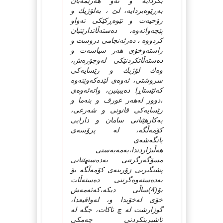
بكردایه‌ و ئه‌و هه‌رێمه‌یان
به‌ڕێوه‌بردایه‌، لێ‌ ، به‌لۆژیك و
رۆحیه‌ت و نێوه‌ڕكێكی ته‌واو
پێچه‌وانه‌وه‌، ده‌سته‌ڵاتدارێتیان
كردووه‌ ، ده‌رئه‌نجامی دروست و
راسته‌وخۆی هه‌ر سیاسه‌ت و
ده‌سته‌ڵاتكردنێكی له‌وجۆره‌ش،
وه‌ك لۆژیك و رێسایه‌كی
سروشتی، ئه‌وه‌ی لێده‌كه‌وێته‌وه‌
كه‌ئێستاڕا ده‌یبینین، واته‌ئه‌وه‌ی
،دوور له‌هه‌ر عورف و بنه‌ما و
رێسایه‌كی قانونی و شه‌رعی،
به‌كارهێنانی سامان و دارایی
كۆمه‌ڵگه‌، له‌ پرۆسه‌ی
بانگه‌شه‌ی
هه‌ڵبژاردندا،به‌مه‌به‌ستی
مسۆگه‌رگرتنی به‌ده‌ستهێنانی
پشتگیریی زۆرینه‌ی كۆمه‌ڵگه‌ بۆ
به‌ده‌سته‌وه‌گرتنی ده‌سته‌ڵات
بۆ(4)ساڵی دیكه‌،كه‌ئه‌مه‌ش
خۆی له‌خۆیدا و، له‌واقیعدا،
گوزارشت له‌ چ ناكات، جگه‌ له‌
ناشیرینكردنی چه‌مكی