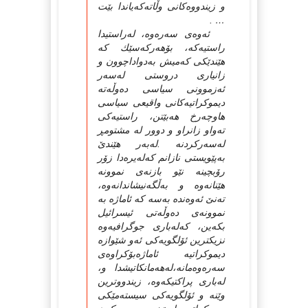
و زیندووه‌كانی وڵاته‌كه‌یاندا بێت
… .
ئه‌وه‌ی سه‌ره‌وه‌، له‌راستیدا
راستیه‌كه‌، بۆهه‌ركه‌سێك كه‌
هێندێكی كه‌میش به‌دواداچوون و
زانیاری دروستی له‌سه‌ر
ئه‌زموونی سیاسی ده‌وڵه‌ته‌
دیموكراتیه‌كانی واقیعی سیاسی
هاوچه‌رخ هه‌بێتن، راستیه‌كی
ته‌واو زانراو و دوور له‌ مشتومڕ
له‌سه‌ركردنه‌ .له‌به‌ر هێندێ‌
به‌پێویستی نازانم كه‌له‌یره‌دا زۆر
رۆبچینه‌ نێو بازنه‌ی نموونه‌
هێنانه‌وه‌ و به‌ڵگه‌نیشاندانه‌وه‌،
ته‌نێ‌ ئه‌وه‌نده‌ به‌سه‌ كه‌ ئاماژه‌ به‌
نموونه‌ی ده‌وڵه‌تی ئیسرائیل
بكه‌ین، كه‌له‌باری جوگرافیه‌وه‌
نزیكترین ئۆلگویه‌كی ئه‌و شێوازه‌
دیموكراتیه‌ ئاماژه‌بۆكراوه‌ی
سه‌ره‌وه‌مانه‌،له‌هه‌مانكاتیشدا و،
له‌باری پراكتیكه‌وه‌، زیندووترین
وێنه‌ و ئۆلگویه‌كی سیسته‌مێكی