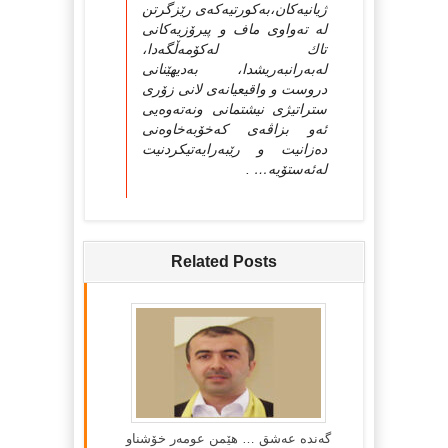
ژیانیه‌كان،به‌كورتیه‌كه‌ی رێزگرتن
له‌ ته‌واوی ماف و پیرۆزیه‌كانی
تاك له‌كۆمه‌ڵگه‌دا،
له‌به‌رانبه‌ریشدا، به‌دیهێنانی
دروست و واقیعیانه‌ی لانی زۆری
ستراتیژی نیشتمانی ونه‌ته‌وه‌یی
ئه‌و بزاڤه‌ی كه‌خۆبه‌خاوه‌نی
ده‌زانیت و رێبه‌رایه‌تیكردنیت
له‌ئه‌ستۆیه‌… .
Related Posts
گه‌نده‌ عه‌شق … هێمن عومه‌ر خۆشناو