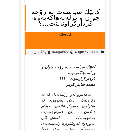
كاتێك سیاسه‌ت به‌ رۆحه‌
جوان و پڕله‌به‌هاكه‌یه‌وه‌،
كرداركراونابێت…؟
Closed
August 2, 2009
dengekan
by
گشتی
كاتێك سیاسه‌ت به‌ رۆحه‌ جوان و
پڕله‌به‌هاكه‌یه‌وه‌،
كرداركراونابێت…؟؟؟
محمد سابیر كریم
له‌هه‌موو ئه‌و رژێمانه‌دا، كه‌ به‌
رێژه‌یه‌كی باش په‌یڕه‌وی له‌
شێوازی دیموكراتیانه‌ی حوكم
ده‌كه‌ن ، یان هه‌رهیچنه‌بێت
به‌شێوه‌یه‌ك له‌شێوه‌كان
په‌یڕه‌وی له‌وشێوازه‌ راستینه‌یه‌ی
ده‌سته‌ڵاتی سیاسی ده‌كه‌ن،ئه‌وا