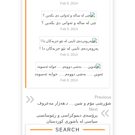
Feb 9, 2014
چی لە سالە و ئەوانی دی بكەین ؟
Feb 9, 2014
پەروەردەی ئاینی لە نێو حزبەکان دا !
Feb 9, 2014
ئەوین …. بەشی دووەم….. جوانە ئەسوەد
Feb 9, 2014
Previous
شۆڕشی مۆ‌م و شین … د.هه‌ژار مه‌عروف
Next
پرۆسه‌ی دیموكراسی و رێنوسانسی
سیاسی له‌ باشوری كوردستان
SEARCH