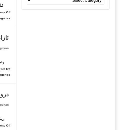
جۆراو
ئـا
جۆرەکان
nts Off
egories:
ئازا
gekan
فیل
وتی
nts Off
egories:
درووش
gekan
ریک
nts Off