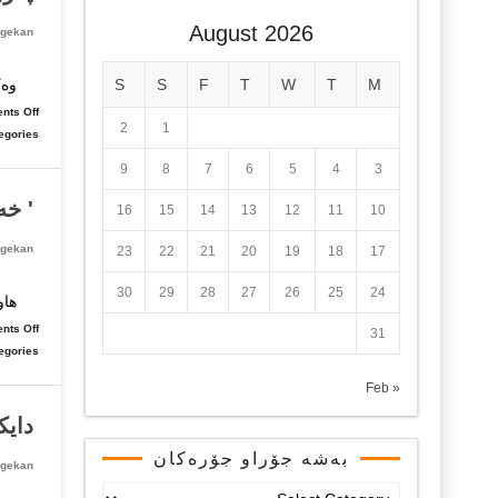
August 2026
gekan
بێگ
M
T
W
T
F
S
S
وەک
nts Off
2
1
egories:
9
8
7
6
5
4
3
' خە
16
15
14
13
12
11
10
gekan
23
22
21
20
19
18
17
لەم
30
29
28
27
26
25
24
هاو
nts Off
31
egories:
« Feb
دای
بەشە جۆراو جۆرەکان
gekan
بەشە
ئــ