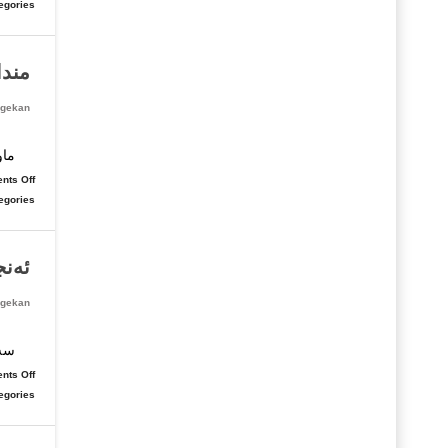
egories:
مندا
gekan
خه‌
ماو
nts Off
egories:
ئەنج
gekan
سەپ
nts Off
egories: