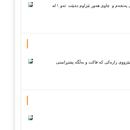
‌نجه‌م و چاوی هه‌ور تێزاوم ده‌بێت ئه‌و..! له‌
ێژووی زارەکی کە فاکت و بەڵگە پشتڕاستی