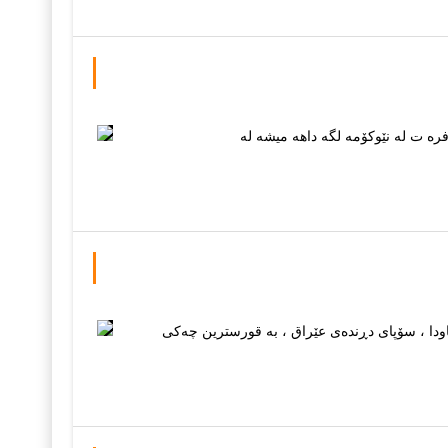
ه ت له نێوکۆمه لگه داهه میشه له