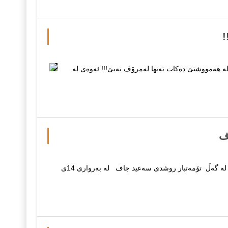
!
‌ ده‌كات ته‌نها له‌مرۆڤ نه‌بێ‌!!! ئه‌وه‌ی له‌
ف
بۆ بەڕێز داواكاری گشتی لە هەرێمی كوردستان بابەت: ئەنجامدانی لێكۆڵینەوە لە گەڵ تۆمەتبار روشدی سەعید جاف لە بەرواری 14ی