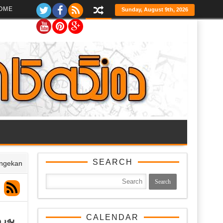
Ski
OME
Sunday, August 9th, 2026
t
th
conten
SEARCH
engekan
CALENDAR
پەرو