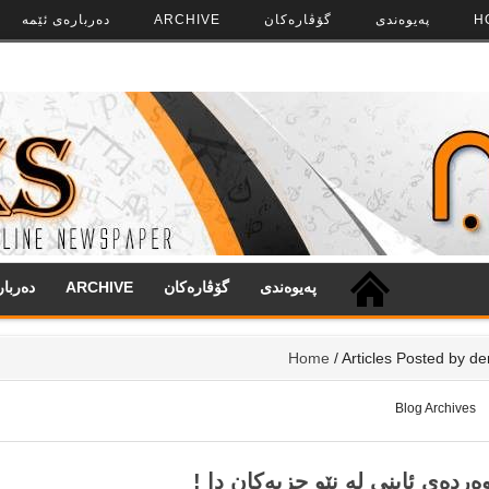
H
په‌‌یوه‌ندی
گۆڤاره‌کان
ARCHIVE
ده‌رباره‌ی ئێمه
په‌‌یوه‌ندی
گۆڤاره‌کان
ARCHIVE
ده‌ربا
Home
/
Articles Posted by d
Blog Archives
ەردەی ئاینی لە نێو حزبەکان دا !