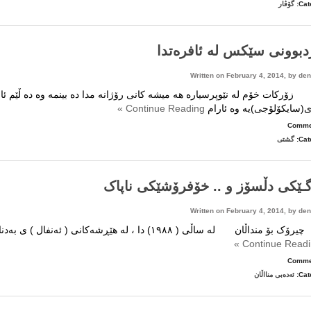
هەفتەنامەی
Cat
گۆڤار
نسێ
ژمارە
76
بوونی سێکس له ئافره‌تدا
Written on February 4, 2014, by
den
کات خۆم له نێوپرسیاره هه میشه کانی رۆژانه مدا ده بینمه وه ده ڵێم ئافر
(سایکۆلۆجی)یه وه ئارام
Continue Reading »
on
Comme
ساردبوونی
Cat
گشتی
سێکس
له
ئافره‌تدا
ێکی دڵسۆز و .. خۆفرۆشێکی ناپاک
Written on February 4, 2014, by
den
 منداڵان لە ساڵی ( ١٩٨٨) دا ، لە هێڕشەکانی ( ئەنفال ) ی بەدناودا ، سۆپای دڕندەی عێراق ، بە قورسترین چەکی
Continue Readin
on
Comme
سەگـێکی
Cat
ئەدەبی منااڵان
دڵسۆز
و