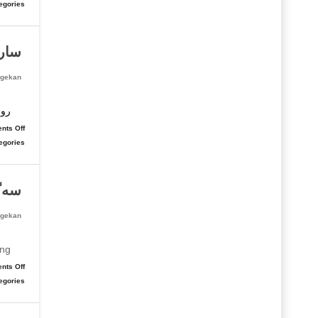
egories:
سارد
gekan
زۆر
روی
nts Off
egories:
سەگـ
gekan
چیرۆک بۆ
g »
nts Off
egories: