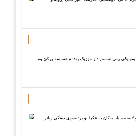
مونێکی بینی له‌سه‌ر دار مۆزێک به‌ده‌م هه‌ناسه‌ بڕکێ وه‌
ا بوو کە هەمو لایەنە سیاسیەکان بە تێکرا بۆ بردنەوەی دەنگی زیاتر