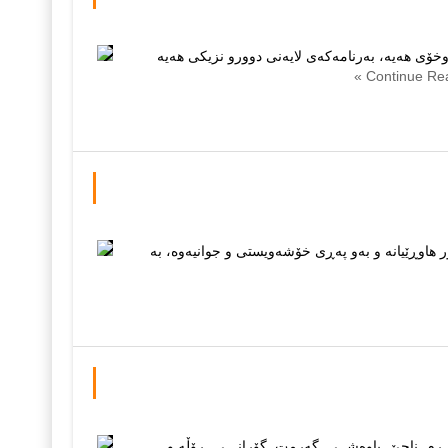
خۆی هەیە، بەرنامەکەی لایەنی دوورو نزیکی هەیە
 هاوڕێیانە و بەو پەڕی خۆشەویستی و جوانیەوە، بە
بیــرم ناچێ باوه‌شــی گه‌رمت گۆرانـــی ڕۆڵه‌ و