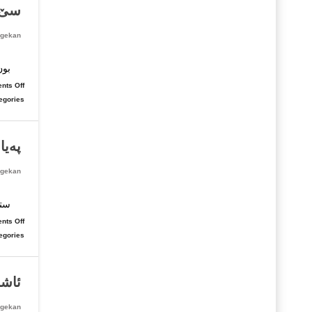
سێ پ
gekan
له‌
بون
nts Off
egories:
په‌ی
gekan
با 
سته
nts Off
egories:
ئاشن
gekan