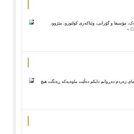
مۆسیقا و گۆرانی، وێناکەری کولتورو، مێژوو،
ی زه‌ردم ده‌ڕوانم دایكم ده‌ڵێت ماوه‌یه‌كه‌ ڕه‌نگت هیچ