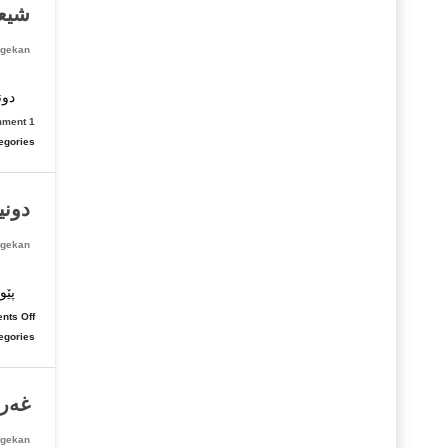
شیعر
gekan
هون
دون
1 Comment
egories:
دونی
gekan
دون
پێو
nts Off
egories:
غه‌ر
gekan