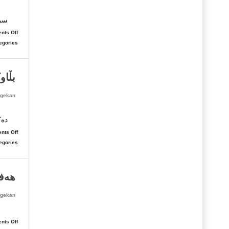
ئه‌
سرو
nts Off
egories:
بڵاو
gekan
پێش
دەک
nts Off
egories:
هەفت
gekan
بۆ 
nts Off