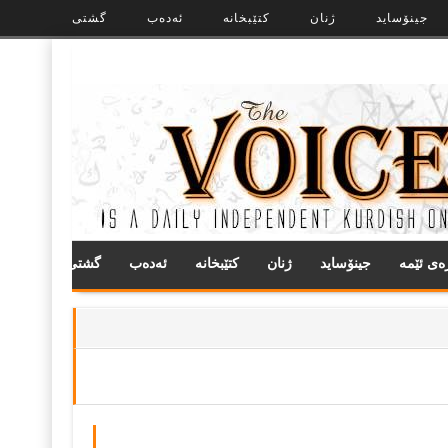
جینۆساید
ژنان
کتێبخانە
ئەدەب
گشتی
ره‌ی ئێمه
جینۆساید
ژنان
کتێبخانە
ئەدەب
گشتی