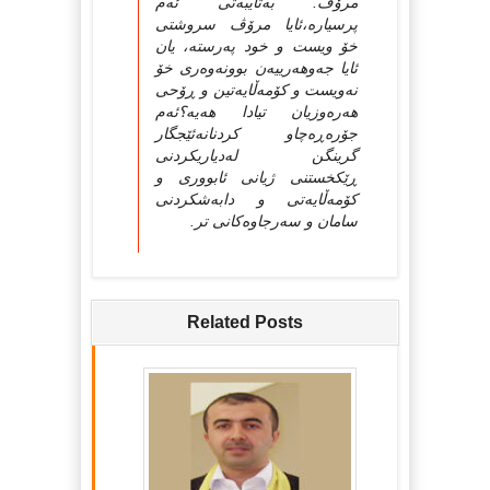
مرۆڤ. به‌تایبه‌تی ئه‌م
پرسیاره‌،ئایا مرۆڤ سروشتی
خۆ ویست و خود په‌رسته‌، یان
ئایا جه‌وهه‌رییه‌ن بوونه‌وه‌ری خۆ
نه‌ویست و کۆمه‌ڵایه‌تین و ڕۆحی
هه‌ره‌وزیان تیادا هه‌یه‌؟ئه‌م
جۆره‌ڕه‌چاو کردنانه‌ئێجگار
گرینگن له‌دیاریکردنی
ڕێكخستنی ژیانی ئابووری و
کۆمه‌ڵایه‌تی و دابه‌شکردنی
سامان و سه‌رجاوه‌کانی تر.
Related Posts