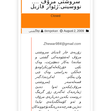
سروشتی مرۆڤ ….
نووسینی:ژێوار فازیل
Closed
August 2, 2009
dengekan
by
گشتی
Zhewar984@gmail.com
زۆربه‌ی جار ئایدیای سروشتی
مرۆڤ له‌شێوه‌یه‌کی گشتی و
ساده‌دا به‌کار ده‌هێنرێت، وه‌ک
بلێی جۆرێکه‌له‌کورتکراوه‌بۆ
خه‌ڵکی به‌ڕاستی وه‌ک چی
وان.به‌ڵام، له‌کرده‌دا،گه‌ر
قسه‌له‌سه‌ر (سروشتی
مرۆڤ)بکه‌ین ئه‌وا ده‌بێ
ژماره‌یه‌ک ئه‌گه‌ری زۆر گرینگ
دروست بکه‌ین ده‌رباره‌ی مرۆڤ
و ئه‌و کۆمه‌ڵگه‌یانه‌ی تیایدا
ده‌ژین.هه‌رچه‌نده‌ڕه‌نگه‌بۆچوونه‌کان