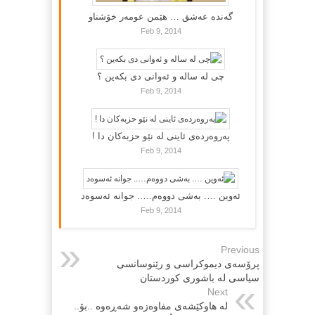
گه‌نده‌ عه‌شق … هێمن عومه‌ر خۆشناو
Feb 9, 2014
چی لە سالە و ئەوانی دی بكەین ؟
Feb 9, 2014
پەروەردەی ئاینی لە نێو حزبەکان دا !
Feb 9, 2014
ئەوین …. بەشی دووەم….. جوانە ئەسوەد
Feb 9, 2014
Previous
پرۆسه‌ی دیموكراسی و رێنوسانسی
سیاسی له‌ باشوری كوردستان
Next
له‌ هاوكێشه‌ی مفاوه‌زه‌و شه‌ڕه‌وه‌ ..بۆ..