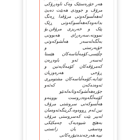
هه‌ر جۆره‌ستێک وه‌ک ناوه‌ڕۆکی
مرۆڤ و جوودی هه‌بێت ده‌بێ
له‌هه‌ڵسوکه‌وتی مرۆڤدا ڕه‌نگ
بداته‌وه‌که‌هه‌ڵسوکه‌وتی ڕێک
پێک و خه‌ریزی مرۆڤن.بۆ
نموونه‌،سه‌ره‌ڕای هه‌بوونی
به‌ڵگه‌له‌سه‌ر هه‌ڵشوکه‌وتی
خۆپه‌رستی و
چڵێسی،کۆمه‌ڵناسه‌کان هێستا
له‌سه‌ر ئه‌و باوه‌ڕه‌ن
که‌مرۆڤه‌کان کۆمه‌ڵایه‌تین و
ڕۆحی هه‌ره‌وزیان
تێدایه‌،کۆمه‌ڵناسه‌کان مشتومڕی
ئه‌وه‌ده‌که‌ن که‌ئه‌و
جۆره‌هه‌ڵشوکه‌وتانه‌له‌نێو
کۆمه‌ڵگه‌وه‌دروست بووینه‌و
هه‌ڵسوکه‌تی سروشتی مرۆڤ
نین.له‌م ڕووه‌وه‌،گرینگه‌ئه‌وه‌مان
له‌بیر بێت که‌سروستی مرۆڤ
به‌هێچ شیوه‌یه‌ک چه‌مکێكی
وه‌سفی یان زانستی
نییه‌.هه‌رچه‌نده‌تیۆره‌کانی