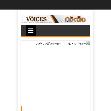
Ski
t
th
conten