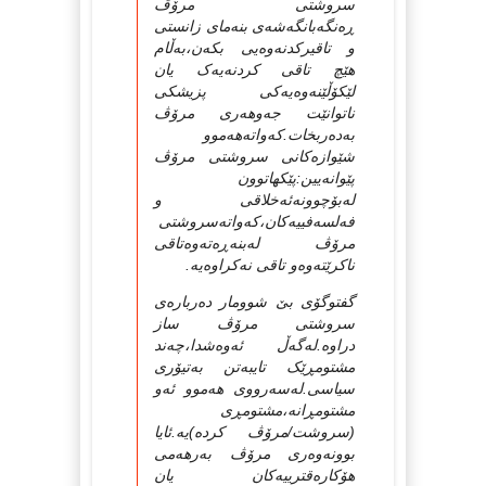
سروشتی مرۆڤ
ڕه‌نگه‌بانگه‌شه‌ی بنه‌مای زانستی
و تاقیرکدنه‌وه‌یی بکه‌ن،به‌ڵام
هێچ تاقی کردنه‌یه‌ک یان
لێکۆڵێنه‌وه‌یه‌کی پزیشکی
ناتوانێت جه‌وهه‌ری مرۆڤ
به‌ده‌ربخات.که‌واته‌هه‌موو
شێوازه‌کانی سروشتی مرۆڤ
پێوانه‌یین:پێکهاتوون
له‌بۆچوونه‌ئه‌خلاقی و
فه‌لسه‌فییه‌کان،که‌واته‌سروشتی
مرۆڤ له‌بنه‌ڕه‌ته‌وه‌تاقی
ناکرێته‌وه‌و تاقی نه‌کراوه‌یه‌.
گفتوگۆی بێ شوومار ده‌رباره‌ی
سروشتی مرۆڤ ساز
دراوه‌.له‌گه‌ڵ ئه‌وه‌شدا،چه‌ند
مشتومڕێک تایبه‌تن به‌تیۆری
سیاسی.له‌سه‌رووی هه‌موو ئه‌و
مشتومڕانه‌،مشتومڕی
(سروشت/مرۆڤ کرده‌)یه‌.ئایا
بوونه‌وه‌ری مرۆڤ به‌رهه‌می
هۆکاره‌قترییه‌کان یان