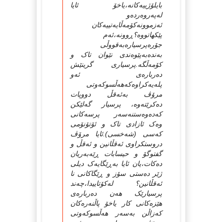
بایلۆژییه‌کانه‌،یاخۆ ئایا
له‌په‌روه‌رده‌و
ئه‌زموونه‌کۆمه‌ڵایه‌تییه‌کان
پێکهاتووه‌؟ڕوونه‌،ئه‌م
جۆره‌پرسیاره‌به‌قووڵی
به‌نده‌به‌پێوه‌ندی نێوان تاک و
کۆمه‌ڵگه‌.پرسیاری گرینێش
ده‌رباره‌ی ئه‌و
پله‌یه‌کراوه‌که‌هه‌ڵسوکه‌وتی
مرۆڤ به‌ئه‌قڵ دووپات
ده‌کرێته‌وه‌، پرسیار گه‌لێکن
که‌ده‌وه‌ستنه‌سه‌ر پرسه‌کانی
وه‌ک ئازادی تاک و ئۆتۆنۆمی
که‌سی (شه‌خسی).ئایا مرۆڤ
دروستکراوی ئه‌قڵانین و ئه‌قڵ و
گفتوگۆ و حیسابات ڕێه‌به‌ریان
ده‌کات،یان ئایا به‌ڕێگایه‌ک دیلی
ژێر ده‌ستی سۆز و ڕێگاکانی نا
ئه‌قڵانین؟ له‌کۆتاییدا،چه‌ند
پرسیارێک هه‌ن ده‌رباره‌ی
هێزه‌کانی کار یاخۆ پاڵنه‌ره‌کان
که‌زاڵن به‌سه‌ر هه‌ڵسوکه‌وتی