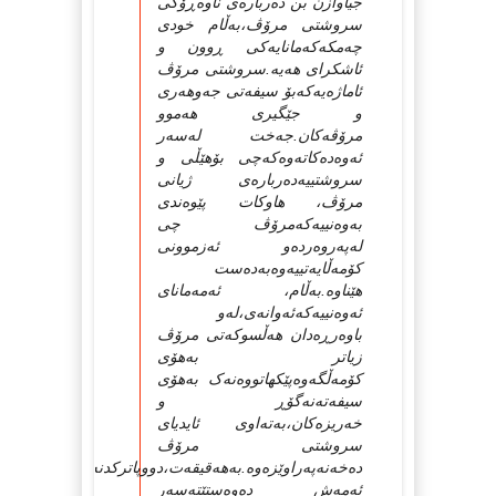
جیاوازن بن ده‌رباره‌ی ناوه‌ڕۆکی
سروشتی مرۆڤ،به‌ڵام خودی
چه‌مکه‌که‌مانایه‌کی ڕوون و
ئاشکرای هه‌یه‌.سروشتی مرۆڤ
ئاماژه‌یه‌که‌بۆ سیفه‌تی جه‌وهه‌ری
و جێگیری هه‌موو
مرۆڤه‌کان.جه‌خت له‌سه‌ر
ئه‌وه‌ده‌کاته‌وه‌که‌چی بۆهێڵی و
سروشتییه‌ده‌رباره‌ی ژیانی
مرۆڤ، هاوکات پێوه‌ندی
به‌وه‌نییه‌که‌مرۆڤ چی
له‌په‌روه‌رده‌و ئه‌زموونی
کۆمه‌ڵایه‌تییه‌وه‌به‌ده‌ست
هێناوه‌.به‌ڵام، ئه‌مه‌مانای
ئه‌وه‌نییه‌که‌ئه‌وانه‌ی،له‌و
باوه‌رڕه‌دان هه‌ڵسوکه‌تی مرۆڤ
زیاتر به‌هۆی
کۆمه‌ڵگه‌وه‌پێكهاتووه‌نه‌ک به‌هۆی
سیفه‌ته‌نه‌گۆڕ و
خه‌ریزه‌کان،به‌ته‌اوی ئایدیای
سروشتی مرۆڤ
ده‌خه‌نه‌په‌راوێزه‌وه‌.به‌هه‌قیقه‌ت،دووپاترکدنه‌وه‌ی
ئه‌مه‌ش ده‌وه‌ستێته‌سه‌ر