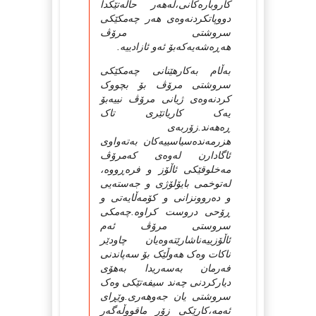
کاروباره‌کانی،له‌هه‌ر حاڵه‌تێکدا
دووپاتکردنه‌وه‌ی هه‌ر چه‌مکێكی
سروشتی مرۆڤ
هه‌ڕه‌شه‌یه‌که‌بۆ ئه‌و ئازادییه‌.
به‌ڵام به‌کارهێنانی چه‌مکێکی
سروشتی مرۆڤ بۆ بچووک
کردنه‌وه‌ی ژیانی مرۆڤ نییه‌بۆ
یه‌ک کاریاتێری تاک
ڕه‌هه‌ند.زۆربه‌ی
هزرمه‌نده‌سیاسییه‌کان به‌ته‌واوی
ئاگادارن له‌وه‌ی که‌مرۆڤ
مه‌خلوقێکی ئاڵۆز و فره‌ڕووه‌،
له‌توخمی بایۆلۆژی و جه‌سته‌یی
و ده‌روونزانی و کۆمه‌ڵایه‌تی و
ڕۆحی دروست کراوه‌.چه‌مکی
سروستی مرۆڤ ئه‌م
ئاڵۆزییه‌ناشارێته‌وه‌یان چاودێر
ناکات وه‌ک هه‌وڵێک بۆ سه‌پاندنی
فه‌رمان به‌سه‌ریدا به‌هۆی
دیارکردنی چه‌ند سیفه‌تێکی وه‌ک
سروشتی یان جه‌وهه‌ری.وێڕای
ئه‌مه‌،کارێکی زۆر ماقووڵه‌گه‌ر