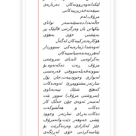
لێکدانه‌وه‌ڕوونه‌کان ده‌رباره‌ی
سیفه‌ته‌خه‌ریزییه‌کانی
مرۆڤ،له‌م
حاڵه‌ته‌دا،ده‌ستێته‌سه‌ر توانای
پێکهاتن یان وه‌رگرتنی قالبێک پڕ
به‌پێشتی خۆی به‌هۆی
هۆکاره‌ده‌رکییه‌کان.له‌گه‌ڵ
ئه‌وه‌شدا،ژماره‌یه‌کی سنووردار
له‌هزرمه‌نده‌سیاسییه‌کان
به‌کراوه‌یی ئایدیای سروشتی
مرۆڤ ڕه‌ت ده‌که‌نه‌وه‌.بۆ
نموونه‌فه‌یله‌سووفی فه‌ره‌نسی
له‌بواری وجوودییه‌ت،جان پۆل
سارته‌ر.مشتوومڕێ ئه‌وه‌ده‌کات
که‌هێچ شتێك نییه‌به‌ناوی
(سروشتی مرۆڤ) سوور بێت
له‌سه‌ر ئه‌وه‌ی چۆن خه‌ڵک کار
ده‌کات و هه‌ڵشوکه‌ت
ده‌کات.به‌ڕای سارته‌ر وجوود
پێشی جه‌وهه‌ر دێت،واته‌مرۆڤ
چێژ له‌ئازادی وه‌رده‌گرێت بۆ
پێناسه‌کردنی خۆی له‌ڕێگه‌ی