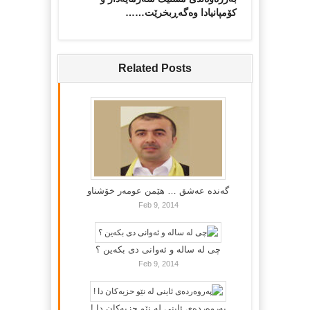
کۆمپانیادا وەگەڕبخرێت……
Related Posts
گه‌نده‌ عه‌شق … هێمن عومه‌ر خۆشناو
Feb 9, 2014
چی لە سالە و ئەوانی دی بكەین ؟
Feb 9, 2014
پەروەردەی ئاینی لە نێو حزبەکان دا !