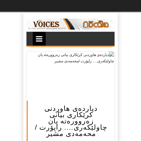
Ski
t
th
conten
دیاردەى هاوردنى
کرێکارى بیانى
زەروورەتە یان
چاولێکەرى…. راپۆرت /
محەمەدى مشیر