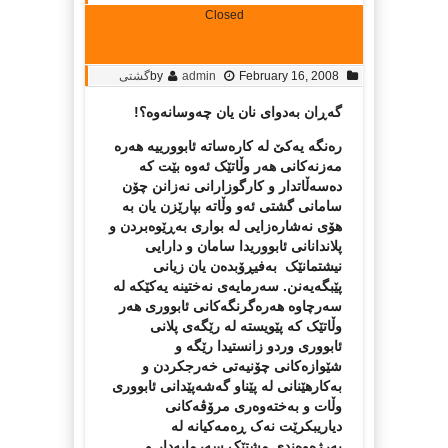
Closed
February 16, 2008
admin
by
گشتی
گەڕان بەدواى نان یان چەوسانەوە؟!
رەنگە یەکێ لە کارەساتە ئابوورییە هەرە
مەزنەکانى هەر وڵاتێک ئەوە بێت کە
دەسەڵاتدار و کارگوزارانى نەزانن چۆن
سامانى گشتى ئەو وڵاتە بپارێزن یان بە
هۆى نەشارەزایى لە بوارى بەڕێوەبردن و
پلاندانانى ئابووریدا سامان و دارایى
نیشتمانێک بەفیڕۆبدەن یان زیانى
پێبگەیەنن. سەرمایەى نەختینە یەکێکە لە
سەرچاوە هەرەگرنگەکانى ئابووری هەر
وڵاتێک کە پێویستە لە رێگەى پلانى
ئابوورى وردو زانستیدا رێگە و
شێوازەکانى چۆنیەتى خەرجکردن و
بەکارهێنانى لە پێناو گەشەپێدانى ئابوورى
وڵات و بەختەوەرى مرۆڤەکانى
دیاریبکرێت نەک ڕەمەکیانە لە
بەرژەوەندى مشتێک سەرمایەدار و