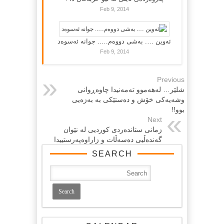
Feb 9, 2014
ئەوین …. بەشی دووەم….. جوانە ئەسوەد
Feb 9, 2014
Previous
شلێر… لەهەموو تەمەنیدا چاوەڕوانى
وشەیەکى خۆش و دەستێکى بە بەزەیى
بوو!!
Next
زمانی ستانده‌ردی کوردیی له‌ نێوان
گه‌نده‌ڵیی ده‌سه‌ڵات و زاراوه‌په‌رستییدا
SEARCH