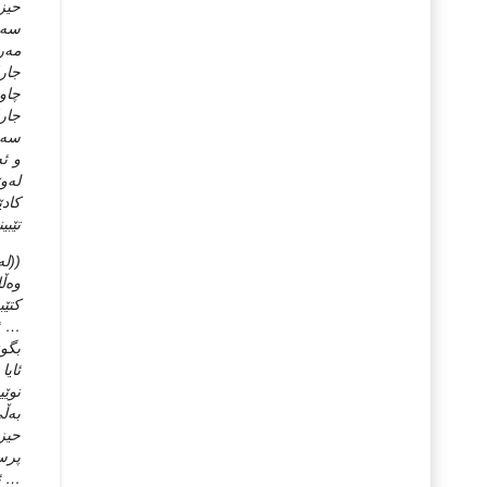
حیزب
سه‌ر
مه‌ر
جارا
چاوی
جارا
سه‌ی
و ئه
له‌و
کادێ
تێبی
وه‌ڵ
كتێب
… ئا
بگون
ئايا
نوێي
به‌ڵ
حيزب
پرسي
… ئه