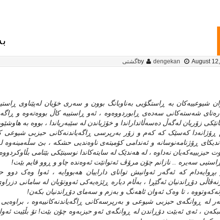
به
August 12
dengekan
by
گشتی
ن شیوعییه‌کان به‌ ڕاستگۆیی به‌ناوبانگ بوون و سه‌ری خۆیان له‌پێناوی ڕاستییدا 
ه‌تای شه‌سته‌کانی سه‌ده‌ی ڕابوردووه‌وه‌ ، ئه‌و ڕاستییه‌ کاڵ بووه‌ته‌وه‌ و ڕاگه‌
نێکی زۆریان له‌گه‌ڵ ده‌سه‌ڵاتداراندا و خۆژیاندن له‌ سێبه‌ریاندا ، بووه‌ به‌ هاوشێوه
 ڕۆژانه‌دا که‌سێک که‌ که‌م و زۆر به‌رپرسی ڕاگه‌یاندنه‌کانی حیزبی شیوعی کور
دیکای ڕۆژنامه‌نوسانه‌ و ئه‌ندامی کۆمیته‌ی ناوه‌ندیی حشکه‌ ، بێ سڵه‌مینه‌وه‌ له‌
ت حیزبییه‌که‌یان نه‌داوه‌ ، له‌ هه‌ندێک له‌ سایته‌کاندا نوسینێکی بێتامی بڵاوکردووه‌ته
ڕاستیی سه‌یره‌ .. نازانم چۆن مرۆڤ ئه‌توانێت ئه‌وه‌نده چاو و ڕوو قایم بێت!‌
 بڕوایه‌دام که‌ ئه‌گه‌ر ئه‌وانیش توانای داراییان هه‌بووایه‌ ، ئه‌وا وه‌ک دوو حیزب
نه‌ڤاڵی دۆڕاندنیان ئه‌گێڕا ، به‌ڵام دیاره‌ ڕێژه‌یه‌کی ئه‌ووتۆیان له‌ سامانی دزراوی
نه‌که‌وتووه‌ ، تا وه‌ک ئه‌وان ئاهه‌نگ و به‌زم و سه‌مای دۆڕاندنیان بکه‌ن!
ه‌ر له‌ ڕوانگه‌ی حیزبی شیوعی و به‌رپرسه‌کانی ڕاگه‌یاندنه‌کانییه‌وه‌ ، براوه‌یی 
نبکه‌ن ، ئه‌ی ئه‌بێت دۆڕاندن له‌ ڕوانگه‌ی ئه‌و حیزبه‌وه‌ چۆن بێت! تۆ بڵێیت ئه‌وا