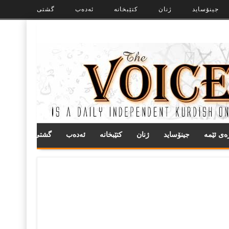
جینۆساید
ژنان
کتێبخانە
ئەدەب
گشتی
ره‌ی ئێمه
جینۆساید
ژنان
کتێبخانە
ئەدەب
گشتی