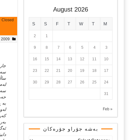
August 2026
Closed
S
S
F
T
W
T
M
2
1
, 2009
9
8
7
6
5
4
3
16
15
14
13
12
11
10
جارا
23
22
21
20
19
18
17
سه‌ر
ساڵا
30
29
28
27
26
25
24
له‌م
سه‌ن
31
حه‌و
به‌ 
« Feb
له‌و
که‌ر
به‌ر
ئه‌گ
بەشە جۆراو جۆرەکان
دابی
بەشە