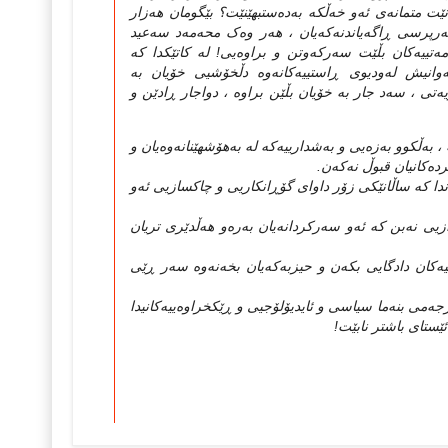
وانێت متمانه‌ی ئه‌و خه‌ڵکه‌ به‌ده‌ستبهێنێت؟ بێگومان هه‌زار
به‌رپرسی ڕاگه‌یاندنه‌که‌یان ، هه‌ر وه‌ک محه‌مه‌د سه‌عید
تییه‌کان بڵێت سه‌رکه‌وتن و براوه‌یی! له‌ کاتێکدا که‌
‌وانیش له‌ودیوی ڕاستییه‌کانه‌وه‌ دڵخۆشیی خۆیان به‌
ویه‌تی ، سه‌د جار به‌ خۆیان بڵێن براوه‌ ، دواجار ڕادێن و
 ، به‌ڵکوو به‌زه‌یی و به‌شدارییه‌که‌ له‌ به‌هۆشهێنانه‌وه‌یان و
رده‌کانیان قبوڵ نه‌که‌ن.
نه‌یاندا که‌ ساڵانێکی زۆر داوای گۆڕانکاریی و چاکسازیی ئه‌و
زیی نه‌بن که‌ ئه‌و سه‌رکردانه‌یان به‌ره‌و هه‌ڵدێری تریان
ه‌کان دادگایی بکه‌ن و حیزبه‌که‌یان بخه‌نه‌وه‌ سه‌ر ڕێی
ه‌رجه‌می بنه‌ما سیاسی و ئایدیۆلۆجیی و ڕێکخراوه‌ییه‌کانیدا
‌ ئێستای باشتر نابێت!