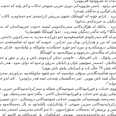
‌یه‌ک له‌ مێژووه‌وه‌ فێربووبن!
‌ی براوه‌ ، باسی مێژوویه‌کی دوری حیزبی شیوعی ئه‌کات و لای وایه‌ که‌ ئه‌بێت جه‌ما
ان لێبگرن و ده‌نگیان پێبده‌ن!
ره‌ .. نازانم چۆنه‌ که‌ کۆمه‌ڵێک جنێوی مزریش ئاڕاسته‌ی ئه‌و جه‌ماوه‌ره‌ ناکات‌ که‌ 
‌نگیان به‌ حیزبه‌که‌ی نه‌داوه‌!
ره‌ .. یه‌کێک له‌ هۆکاره‌کانی سه‌رنه‌که‌وتنی لیسته‌ حه‌وت حیزبییه‌که‌یان که‌ به‌
‌ڵگا"! واته‌ ئه‌گه‌ر ده‌نگیان پێنه‌درێت ، ئه‌وا کۆمه‌ڵگا ناهۆشیاره‌!
نم له‌ کام سه‌رچاوه‌ی فه‌لسه‌فییه‌وه‌ ئه‌و دۆڕاندنه‌ مه‌زنه‌ به‌ سه‌رکه‌وتن دائه‌نێ
ه‌ی که‌ من و هه‌زارانی وه‌ک من ئه‌زانن ، ئه‌وه‌یه‌ که‌ ئه‌وه‌ له‌ فه‌لسه‌فه‌ی ده
تێکی دروستکه‌ره‌ و دوره‌ له‌و جۆره‌ خه‌مڵاندنه‌ ساویلکه‌ و بێتامانه‌وه‌. جاران به‌
ه‌یان له‌ مناڵانه‌ش ده‌رچووه‌ و سوکایه‌تییه‌ به‌ کۆمه‌ڵگا.
ه‌ر پیاوێک ، یان ئافره‌تێک ، خاوه‌نی ده‌یان کرده‌وه‌ی باش و ڕێز و سۆز و خه‌ب
ه‌کانیان ، له‌سه‌ر شوێنپێی باوان و دایانیان نه‌ڕۆن و نه‌وه‌ له‌ دوای نه‌وه‌ ، هه‌ر دا
ساڵ باب و باپیرانیان پیاوی باش بوون!
 ئه‌وه‌ هه‌ڵسه‌نگاندنی مرۆڤی سیاسییه‌ که‌ به‌و شێوه‌ ساویلکه‌ییه‌ به‌راوردی سه‌ر
7 ساڵ ئێمه‌ باش بووین ، ئیتر ده‌نگیشمان پێنه‌ده‌ن ئێمه‌ هه‌ر براوه‌ین! .. ئای له‌و عه‌قڵ
خوانه‌"!
وی خه‌بات و قوربانییه‌کانی شیوعییه‌کان شتێکه‌ و سه‌رکردایه‌تییه‌کانی حیزبی 
ێکی زۆری ئه‌و خه‌بات و قوربانییدانانه‌یان ناکه‌ن ، به‌ڵام ئه‌وه‌ سه‌رده‌مێک بوو ،
 سه‌رده‌مه‌ پێویستییه‌کی مێژوویی خه‌باتی شیوعییه‌کانی دروستکرد ، دژی ئیمپیریالی
کردایه‌تییه‌کانی حیزبی شیوعی تا پێیانکرابێت پاڵیانداوه‌ به‌ پاڵ ده‌سه‌ڵاته‌وه‌ و
ن و بڕینیش له‌ ده‌سه‌ڵات نه‌یتۆراندوون ، تا ئه‌و کاته‌ی مه‌ترسیی له‌سه‌ر سه‌ر