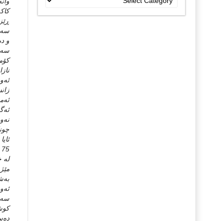
وانه
جۆراو
کاکه
جۆرەکان
ڕێزی
سه‌ی
و ده
سه‌ی
کۆمه
نازا
ئه‌و
زانس
ئه‌م
ئه‌گ
نه‌و
چونکه‌ پێش 75 
ئایا
5
له‌ 
مێژو
به‌ش
ئه‌و
سه‌ر
کوشت