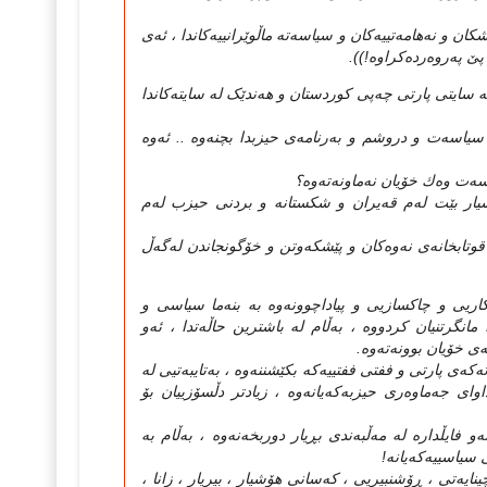
 و نه‌هامه‌تييه‌كان و سياسه‌ته‌ ماڵوێرانييه‌كاندا ، ئه‌ی
ێ په‌روه‌رده‌كراوه‌!‌)).
 له‌ سایتی پارتی چه‌پی کوردستان و هه‌ندێک له‌ سایته‌کاندا
 سياسه‌ت و دروشم و به‌رنامه‌ی حيزبدا بچنه‌وه‌ .. ئه‌وه‌
ه‌ت وه‌ك خۆيان نه‌ماونه‌ته‌وه‌؟
رپرسيار بێت له‌م قه‌يران و شكستانه‌ و بردنی حيزب له‌م
 قوتابخانه‌ی نه‌وه‌كان و پێشكه‌وتن و خۆگونجاندن له‌گه‌ڵ
اریی و چاکسازیی و پیاداچوونه‌وه‌ به‌ بنه‌ما سیاسی و
 مانگرتنیان کردووه‌ ، به‌ڵام له‌ باشترین حاڵه‌تدا ، ئه‌و
‌ی خۆیان بوونه‌ته‌وه‌.
که‌ی پارتی و ففتی ففتییه‌که‌ بکێشننه‌وه‌ ، به‌تایبه‌تیی له‌
ێچه‌وانه‌ی داوای جه‌ماوه‌ری حیزبه‌که‌یانه‌وه‌ ، زیادتر دڵسۆزییان بۆ
 فایڵداره‌ له‌ مه‌ڵبه‌ندی بڕیار دوربخه‌نه‌وه‌ ، به‌ڵام به‌
ی سیاسییه‌که‌یانه‌!
ینایه‌تی ، ڕۆشنبیریی ، که‌سانی هۆشیار ، بیریار ، زانا ،