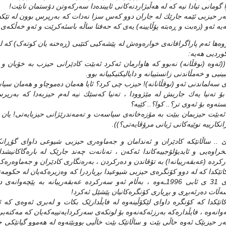
ا گومانی تيادا نيه‌ كه‌ له‌ هه‌ڵبژاردنه‌كانی ئايينده‌دا سه‌ركه‌وتن دۆستمان نابێت!
ه‌ر حيزبی ئێمه‌ جارێك له‌ جاران دوو كه‌س سزا نه‌دات كه‌ به‌رپرس بوون له‌ تێكشكان
‌يه‌ ئه‌و (زه‌بت و ڕه‌بته‌ پۆڵايينه‌) يه‌ی كه‌ حه‌فتا ساڵه‌ باسئه‌كرێت و ئه‌و خه‌ڵكه‌ی پ
وه‌ها ئه‌م پاراگرافانه‌ی خواره‌وه‌‌ش له‌ پێشه‌کیی کتێبی (ڕه‌خنه‌ یان کوته‌ک) که‌
کوردیی هه‌یه‌:
ئه‌وه‌ (نوقڵانه‌) نه‌بوو كه‌ هاوارمان ئه‌كرد ئه‌بێت كادێرانی حيزب به‌ خۆيان و
ينیی و خه‌مڵاندنی زانستييانه‌ و داياليكتيكييانه‌ بوو.
 سه‌لماندنی ئه‌و (نوقڵانانه‌)! حيزب چی كرد؟ ئايا هه‌مان ده‌موچاو و هه‌مان سياس
 بۆ ته‌نيا يه‌ك جاريش له‌ مێژوودا ، ته‌نيا كه‌سێك نيه‌ له‌م حيزبه‌دا كه‌ به‌
ه‌وه‌ بۆ ئه‌وی تر؟.. كوا؟.. كێيه‌؟
 ئه‌بێت حيزبمان ببێت به‌ مۆزه‌خانه‌ی سياسه‌ت و ته‌مه‌ندرێژانی حيزبايه‌تی! يان
نكارييه‌ نوێيه‌كانی ژيانی مرۆڤايه‌تی؟)).
ێ .. ساڵانێکه‌ کادێران و ئه‌ندامان و جه‌ماوه‌ری حیزبی شیوعی داوای گۆڕانک
راوه‌یی و ئایدیۆلۆجییه‌کاندا ئه‌که‌ن ، ته‌نانه‌ت چه‌ند جارێک له‌ باره‌گاکانیشدا
کرده‌ (عه‌بقه‌رییانه!)‌ به‌ تۆقاندن و ده‌رکردن ، به‌ره‌نگاری کادێران و جه‌ماوه‌ره‌که
کاتێکدا که‌ له‌ دوو کۆنگره‌ی حیزبی شیوعیدا بڕیاردرا که‌ وه‌زیره‌که‌یان له‌ حکومه‌ته‌
دوای 31 ی ئابی 1996ـه‌وه‌ ، به‌ڵام ئه‌و سه‌رکرده‌ عه‌بقه‌رییانه‌ به‌ پ
ه‌ڵات ده‌رئه‌بڕی و بڕیاری کۆنگره‌کانیان پێشێل ئه‌کرد!
کاتێکدا که‌ کۆنگره‌ داوای لێکۆڵینه‌وه‌ له‌ فایڵدارێک بکات و له‌بری ئه‌وه‌ی که‌ ئه‌و
‌وانه‌وه‌ ، فایڵداره‌که‌ به‌رزئه‌که‌نه‌وه‌ بۆ لوتکه‌ی سه‌رکردایه‌تییه‌که‌یان که‌ مه‌کته‌ب
ه‌ر حیزبێک ئه‌وه‌ حاڵی بێت و ساڵانێک بێت خاڵیی بووبێته‌وه‌ له‌ هه‌موو گیانێکی چ