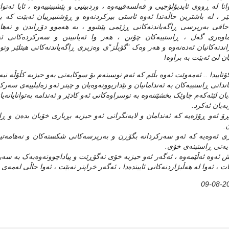
وانا له‌ ڕووی ئایدیۆلۆجیی و فه‌لسه‌فییه‌وه‌ ، وردبینیی و پێشبینییه‌‌وه‌ ، ئایا ئه‌ت
ێر ، له‌ باشترین حاڵه‌تدا ئه‌وه‌ ئاستی بیرکردنه‌وه‌ و ڕۆشنبیرییان ئه‌بێت که‌ 
افی به‌رپرسی ڕاگه‌یاندنه‌کانی ڕژێمی پێشوو ، به‌ هه‌موو دۆڕاندن و نه‌هامه‌
اوه‌ری گه‌ل ، ڕاستییه‌کان چۆنن ، هه‌ر وا ئه‌یانبینن و سه‌رکرده‌کانی ئه
ندنه‌کانیان ئه‌ده‌نه‌وه‌ و هه‌ر وه‌ک "گۆبڵز"ی وه‌زیری ڕاگه‌یاندنه‌کانی هیتلێر وت
ن لێ ئه‌بێت به‌ براوه‌!
کۆتاییدا .. ئه‌مه‌وێت ئه‌وه‌ بڵێم که‌ ئه‌م نوسینه‌م بۆ سوکایه‌تی به‌و حیزبه‌ کڵۆڵه‌ نیه‌
ندانی ڕاستییه‌کان به‌ ئه‌ندامانیان و بێداربوونه‌وه‌یان و چیتر ئه‌و زه‌لیلییه‌ی سه‌رک
یان لێئه‌که‌م چاوێک بخشێننه‌وه‌ به‌ نوسراوه‌کانی ئه‌و کادێر و ئه‌ندامه‌ به‌توانایا
ه‌یان ئه‌کرد.
ڕۆ ئه‌و ڕۆژه‌یه‌ که‌ ئه‌ندامان و لایه‌نگرانی ئه‌و حیزبه‌ بڕیاری خۆیان بده‌ن و ڕا
ن.
 ئه‌وه‌یه‌ که‌ ئه‌و سه‌رکردانه‌ بگۆڕن و به‌رپرسه‌کانی شکسته‌کان و نه‌هامه‌تیی
یه‌تی ڕاستینه‌ی خۆی.
 ئه‌وه‌ ئه‌ڵێمه‌وه‌ ، ئه‌گه‌ر ئه‌و حیزبه‌ خۆی نه‌گۆڕێت و پیاداچوونه‌وه‌یه‌ک به‌ س
ات ، ئه‌وا له‌ هه‌ڵبژاردنه‌کانی ئایینده‌دا ، ئه‌گه‌ر خراپتر نه‌بێت ، ئه‌وا حاڵی له‌مه‌ی
09-08-2