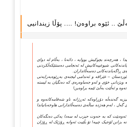
‌ڵێ .. ئێوه‌ براوه‌ن! …. پۆڵا زیندانیی
، هه‌رچه‌ند بچوکیش بووایه‌ ، دائه‌نا ، به‌ڵام له‌ دوای
یاندنه‌کانی شیوعییه‌کانیش له‌ ئه‌نجامی ده‌ستتێکه‌ڵکردنی
‌ی ڕاگه‌یاندنه‌کانی ده‌سه‌ڵاتداران.
دستان – عێراقه‌ و ئه‌ندامی لیجنه‌ی به‌ڕێوه‌به‌رایه‌تی
 ویژدانی خۆی و له‌و جه‌ماوه‌ره‌ی که‌ ده‌نگیان به‌ لیسته‌
‌وه‌ و ئه‌ڵێت به‌ڵێ ئێمه‌ براوه‌ین!
ه‌ گه‌نده‌ڵه‌ دۆڕاوه‌که‌ ئه‌ڕژانه‌ ناو شه‌قامه‌کانه‌وه‌ و
 گه‌ل ، له‌م هه‌ژده‌ ساڵه‌ی ده‌سه‌ڵاتدارانی هاوخه‌باتیاندا
ئه‌وه‌بێت که‌ به‌ حه‌وت حیزب له‌ سه‌دا یه‌کی ده‌نگه‌کان
نه‌ بزانن لۆجیک چییه‌! تۆ بڵێیت ئه‌وانه‌ ڕۆژێک له‌ ڕۆژان