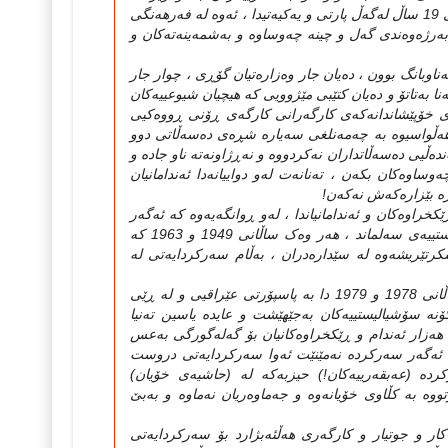
حکومه‌ته‌که‌یدا و دواتر له‌ ساڵی 1973 دا تا 1979 له‌گه‌ڵ به‌عسدا و ئێستاش نزیکه‌ی 19 ساڵ له‌گه‌ڵ پارتی و یه‌کیه‌تیدا ، ئه‌وه‌ له‌ فه‌رهه‌نگی
ه‌رژه‌وه‌ندی گه‌ل و چینه‌ چه‌وساوه‌ و به‌شمه‌ینه‌ته‌کان و
ه‌ناوبانگ بوون ، ده‌یان جار وه‌زاره‌تیان گۆڕی ، چوار جار
‌نا به‌تاتۆ و ده‌یان کتێبی مێژوویی که‌ هیچیان شیوعییه‌کان
‌باته‌ن ، به‌ڵام ئه‌وه‌تا له‌ ساڵی 1968 ـه‌وه‌ و له‌ دوای خۆپێشاندانه‌که‌ی کارگه‌رانی کارگه‌ی ڕۆنی ڕووه‌کیی
ڵواسیوه‌ به‌ چه‌مه‌نلغی سه‌یاره‌ شڕه‌ی ده‌سه‌ڵاتی دوو
ه‌ڵیی ده‌سه‌ڵاتداران نه‌کردووه‌ و نه‌ڕژاونه‌ته‌ ناو جاده‌ و
وساوه‌کان بکه‌ن ، ته‌نانه‌ت له‌و دواییانه‌دا ئه‌ندامانیان
‌ بێزاره‌که‌ش نه‌که‌ن!
ه‌کان و ئه‌ندامانیاندا ، له‌و ڕوانگه‌یه‌وه‌ که‌ ئه‌گه‌ر
سه‌رکردایه‌تی نه‌مێنێت ئه‌وا له‌ جه‌ماوه‌ره‌که‌وه‌ دروستئه‌بێته‌وه‌ ، مێژووش ئه‌و ڕاستییه‌ی سه‌لماند ، هه‌ر وه‌ک ساڵانی 1949 و 1963 که‌
تێریشه‌وه‌ له ‌سێداره‌دران ، به‌ڵام سه‌رکردایه‌تی له‌
له‌ سه‌رده‌می دوای ئه‌واندا ، ئه‌و ڕاستییه‌ پێچه‌وانه‌ بووه‌وه‌ و سه‌رکرده‌کان له‌ ساڵانی 1978 و 1979 دا به‌ پاسپۆرتی عێراقیی و له‌ ڕێی
‌ کۆنه‌ سۆشیالیستییه‌کان به‌جێهێشت و عایده‌ یاسین ته‌نیا
ن هه‌زار ئه‌ندام و ڕێکخراوه‌کانیان بۆ گه‌له‌گورگی به‌عس
‌ ئه‌گه‌ر سه‌رکرده‌ نه‌مێنێت ئه‌وا سه‌رکردایه‌تی دروست
کرده‌ (عه‌بقه‌رییه‌کان!) حیزبه‌که‌ له‌ (حاشیه‌ی خۆیان)
‌ به‌ کڵاوی خۆیانه‌وه‌ و جه‌ماوه‌ریان نه‌ماوه‌ و به‌بێ
 و جوتیار و کارگه‌ری هه‌ڵئه‌بژارد بۆ سه‌رکردایه‌تی