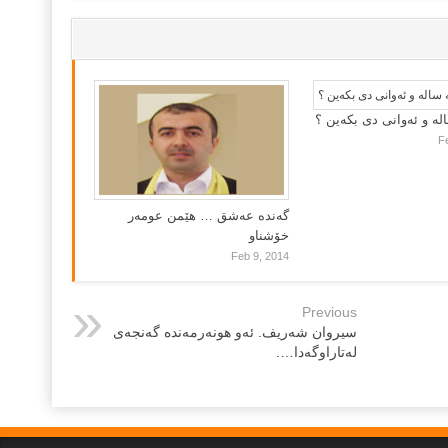
لە و ئەوانی دی بكەین ؟
F
گه‌نده‌ عه‌شق … هێمن عومه‌ر
خۆشناو
Feb 9, 2014
Previous
سیروان شه‌ریف. ئه‌و هونه‌رمه‌نده‌ گه‌نجه‌ی
له‌تاراوگه‌دا….