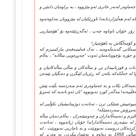
وه‌ر له‌به‌ر خاتری ئه‌و مێژووه‌ ، به‌ براوه‌یان دابنێن و
له‌م هه‌ڵبژاردنانه‌دا ئاوڕێکیان له‌ مێژوویان نه‌داوه‌ته‌وه‌
 زۆر خۆیان ناوناوه‌ چه‌پ ، ئه‌گه‌ڕێنێته‌وه‌ بۆ "هۆشیاریی
ن و کۆمه‌ڵگاش به‌ ناهۆشیار!
‌سه‌ڵاتی گه‌نده‌ڵه‌وه‌یه‌ ، نه‌ک فه‌لسه‌فه‌ی مارکسیزم که‌
و جۆره‌ بۆچوونانه‌مان ئه‌وت "چه‌پڕه‌ویی مناڵانه‌" ، به‌ڵام
ات و قوربانییدان بن و مناڵه‌کان و مناڵی مناڵه‌کانیان و
وا له‌ خه‌ڵکه‌که‌ بکه‌ن که‌ ڕێزیان لێبگرن و ده‌نگیان پێبده‌ن
ده‌مه‌کان بکات و به‌ جه‌ماوه‌ری ئه‌م سه‌رده‌مه‌ بڵێت پێش
ییه‌ته‌! مه‌گه‌ر کورد نه‌یوتووه‌ "نان ئه‌و نانه‌یه‌ که‌ ئه‌مڕۆ
شیوعییش شتێکی ترن ، ته‌نانه‌ت دوژمنانیشیان نکۆڵیی له‌
 ئه‌مڕۆش سه‌رده‌مێکه‌!
زم و ده‌سه‌ڵاتداران و چه‌وسێنه‌ران ، به‌ڵام ده‌یان ساڵه‌
 له‌ سێبه‌ری ده‌سه‌ڵاتداراندا خۆیان ژیاندووه‌ ، ته‌نانه‌ت
کرده‌کان دروست نه‌بووبێت و به‌ ناچاریی نه‌بووبێت ، له‌
ده‌سه‌ڵات دورنه‌که‌وتوونه‌ته‌وه‌. نمونه‌ی چه‌پڵه‌لێدان بۆ عه‌بدولکه‌ریم قاسم له‌ ساڵی 1958 به‌ دواوه‌ و به‌شدارییکردن به‌ وه‌زیر له‌