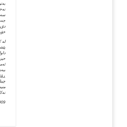
به‌ت
نه‌خ
سه‌ح
جه‌م
دۆڕا
خۆیا
له‌ 
پێشا
داوا
حیزب
ئه‌م
ببه‌
ڕۆژی
چینا
منیش
نه‌ک
009