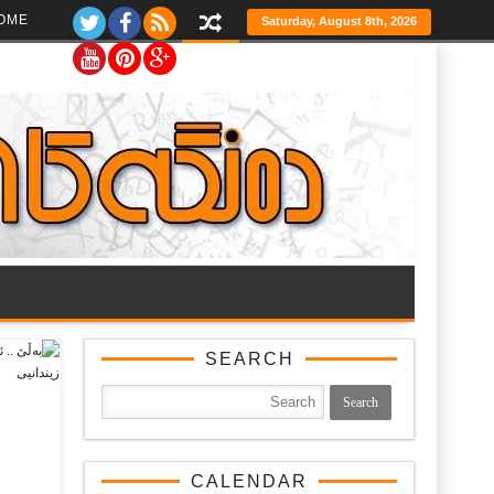
Ski
OME
Saturday, August 8th, 2026
t
th
conten
SEARCH
CALENDAR