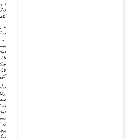
ئه‌و
ئه‌گ
كامه
هه‌ر
به‌ 
… ((
پێشب
دوای
ئايا
شكست
ئايا
گۆڕا
به‌ڵ
ڕێکخ
سه‌ر
له‌ 
ده‌س
له‌ 
پێچه
ئه‌گ