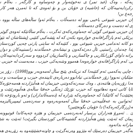
ه‌که‌ ، وه‌ک (عبد تمر) ی نه‌خوێنه‌وار و چه‌وساوه‌ و کارگه‌ر ، به‌ڵام ساڵ
کردایه‌تییه‌کان که‌ (حاشیه‌) ی خۆیان بن و بۆ ئه‌وه‌ی که‌ تا ئه‌مرن هه‌ر کاری
جه‌ع بن!
ن حیزبی شیوعی یاخیی بوو له‌ ده‌سه‌ڵات ، به‌ڵام ئه‌وا ساڵه‌های ساڵه‌ بووه‌ به‌
 له‌ ده‌ست و ده‌رگای ده‌سه‌ڵاته‌.
ن حیزبی شیوعی گوێی له‌ جه‌ماوه‌ره‌که‌ی ئه‌گرت ، به‌ڵام ساڵانێکه‌ ئه‌وه‌ی گوێی 
رێکی ئه‌م پاراگرافانه‌ی خواره‌وه‌ بکه‌ن که‌ له‌ پێشه‌کیی کتێبی (پشتئاشان له‌ نێوا
‌و کاته‌ ئه‌ندامی حیزبی شیوعی بوو ، کتێبه‌که‌ له‌ سایتی پارتی چه‌پی کوردستان و 
ێدا چه‌ندان ڕاستیی تاڵ ده‌رئه‌که‌ون و نیشانه‌ی خه‌مڵاندنه‌ زانستییه‌کان و دواڕۆژ
رانه‌ داوای گۆڕانکاریی و چاکسازیی و پاکسازییان کردووه‌ و سه‌رکردایه‌تییه‌کان 
نی: له‌م پاراگرافانه‌ی خواره‌وه‌دا هه‌موو وشه‌یه‌کی حیزب ، مه‌به‌ست له‌ حیزبی ش
((له‌ چاپی يه‌كه‌می ئ
امێكيان نه‌بوو! زۆر خه‌مڵاندنی تيادابوو ده‌رباره‌ی ئايينده‌ی حيزب و سياسه‌ت و در
ه‌دا زۆربه‌يان هاتنه‌دی ، وه‌ك سه‌رنه‌كه‌وتنی حيزبمان له‌ هه‌ڵبژاردنه‌ هه‌مه‌جۆره‌ك
يا كاتی ئه‌وه‌ نه‌هاتووه‌ كه‌ حيزب تۆزێك ژه‌نگی حه‌فتا ساڵه‌ی هه‌ڵبوه‌رێنێت و 
جێنێت؟ له‌ كاتێكدا كه‌ جه‌ماوه‌ره‌كه‌ بێزاره‌ له‌ (ده‌سه‌ڵاتداران) و ئه‌و بارودۆخه‌ ن
 ئه‌توانين به‌ عه‌قڵييه‌تی حه‌فتا ساڵ له‌مه‌وبه‌ره‌وه‌ و سه‌رده‌می ئيمپيرياليزمه‌
ه‌(ڕزگاركه‌ره‌كه‌!) دا خۆمان بگونجێنين؟
ێ .. ئه‌مڕۆ هه‌زاران پرسيار له‌به‌رده‌می حيزبمان و هێزه‌ چه‌په‌كاندا قوتبوون
مان كه‌ ئه‌بێت پێش هه‌ڵبژاردنه‌ گشتييه‌كانی كوردستان بگيرێت! ئه‌بێت به‌ شێوه‌
ارانه‌ بداته‌وه‌.
‌گه‌ر حيزبمان ده‌رسێك له‌ مێژوو وه‌رنه‌گرێت و چاونه‌خشێنێته‌وه‌ به زۆربه‌ی هه