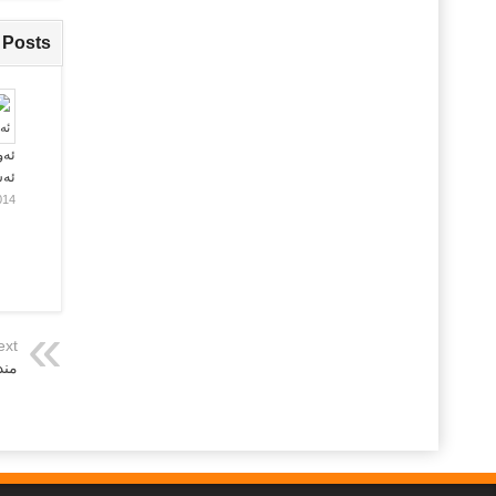
 Posts
ئەو
ئە
014
ext
مند