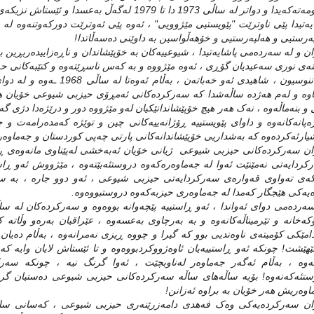
یه‌تیدا پێی ناوترێت "پێویستیی مێژوویی" ، ئه‌وه‌ پێی ئه‌وترێت دورکه‌وتنه‌وه‌ له‌ ب
‌رستیی و هه‌لپه‌رستیی و خۆهه‌ڵواسین به‌ داوێنی ده‌سه‌ڵاتدا!
ن و له‌ سه‌رده‌می پاشایه‌تیدا ، شیوعییه‌کان به‌ خۆپێشاندان و ناڕه‌زاییده‌ربڕین ب
نه‌ی نوری سه‌عیدیان گۆڕی ، ئه‌وه‌ مێژووه‌ و به‌ که‌س ناسڕێته‌وه‌ و کتێبه‌کانی حه
نه‌یاننوسیون ، شاهیدی ئه‌و خه
اوه‌ و له‌م هه‌ژده‌ ساڵه‌شدا که‌ سه‌رکرده‌کانی ئه‌مڕۆی حیزبی شیوعی خۆیان هه‌
و بنه‌ماڵه‌وه‌ ، نه‌ک هه‌ر هیچ خۆپێشاندانێکیان له‌و مێژووه‌ دور و درێژه‌دا دژی گه‌ند
‌پانه‌کانه‌وه‌ و داوای پێویستییه‌ ڕۆژانه‌ییه‌کانی چین و توێژه‌ که‌مده‌رامه‌ت و چه‌
ارئه‌کرده‌وه‌ که‌ به‌شداریی خۆپێشاندانه‌کانی پارتی چه‌پی کوردستان و جه‌ماوه‌ره
ن سه‌رکرده‌کانی حیزبی شیوعی ژیانی خۆیان ئه‌به‌خشی له‌پێناوی مانه‌وه‌ی ڕێکخراو
ه‌ی ته‌واوی قه‌واره‌ی سه‌رکردایه‌تی حیزبی شیوعی ، ئه‌و دوو جاره‌ ، به‌ سکر
‌یه‌کی هێجگار که‌مدا له‌ جه‌ماوه‌ری حیزبه‌که‌وه‌ دروستبووه‌وه‌.
ه‌خانه‌ و تێرمیناڵه‌کانه‌وه‌ و به‌ به‌رچاوی به‌عسه‌وه‌ ، عێراقیان به‌ره‌و وڵاته
دامێکی کۆمیته‌ی ناوه‌ندیی بوو که‌ گیرا و چووه‌ ڕیزی نه‌مرانه‌وه‌ ، به‌ڵام ده‌یا
ێهێشت! چونکه‌ ئه‌و ڕاستییه‌یان ئاوه‌ژووکردبووه‌وه‌ و تا ئێستاش لایان وایه‌ که
ته‌وه‌ ، به‌ڵام ئه‌گه‌ر جه‌ماوه‌ر له‌ناوبچێت ، ئه‌وا گرنگ نیه‌ ، چونکه‌ سه‌ر
تئه‌که‌نه‌وه‌! بۆیه‌ ساڵه‌های ساڵه‌ سه‌رکرده‌کانی حیزبی شیوعی ده‌ستیان گرتووه
اوه‌ریش هه‌ر خۆیان به‌ براوه‌ ئه‌زانن!
ن سه‌رکرده‌یه‌کی وه‌ک فه‌هدی دامه‌زرێنه‌ری حیزبی شیوعی ، که‌سانی ساکار