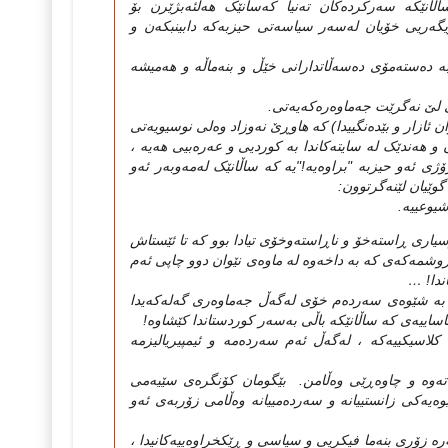
انێکه‌ سه‌رکرده‌کان ته‌نیا که‌سانێک هه‌ڵئه‌بژێرن بۆ
گه‌ریی خۆیان له‌سه‌ر سیاسه‌تی حیزبه‌که‌ دابینبکه‌ن‌ و
 ده‌سته‌مۆی ده‌سه‌ڵاتدارانی خێڵ و بنه‌ماڵه‌ و هه‌میشه‌
لێ نه‌گرێت جه‌ماوه‌ره‌که‌یه‌تی.
ن ئازار و بێده‌نگییدا) که‌ هاوڕێ نه‌وزاد وه‌لی نوسیویه‌تی
هه‌ندێک له‌ سایته‌کاندا به‌ کوردیی و عه‌ره‌بیی هه‌یه‌ ،
ی ئه‌و حیزبه‌ "براوه‌یه!‌"یه که‌ ساڵانێک له‌مه‌وبه‌ر ئه‌و
گوێیان لێنه‌گرتوون:
یوعییه‌.
ه‌م كتێبه‌دا كه‌ نزيكه‌ی پێنج ساڵ له‌مه‌وبه‌ر بوو(1998) ، زۆر پرسياری ڕاسته‌خۆ و ناڕاسته‌وخۆی تيادا بوو كه‌ تا ئێستاش
وشمه‌كه‌ی كه‌ به‌ داخه‌وه‌ له‌ ماوه‌ی نێوان دوو چاپی ئه‌م
اندا! …
به‌ شێوه‌ی سه‌رده‌م خۆی له‌گه‌ڵ جه‌ماوه‌ری گه‌له‌كه‌يدا
ائاساييه‌ی كه‌ ساڵانێكه‌ باڵی به‌سه‌ر كوردستاندا كێشاوه‌!
 كلاسيكييه‌كه‌ ، له‌گه‌ڵ ئه‌م سه‌رده‌مه‌ و ئيمپيرياليزمه‌
ه‌ته‌وه‌ و چاوه‌ڕێی وه‌ڵامن. بێگومان كۆنگره‌ی سێيه‌می
يه‌كی زانستييانه‌ و سه‌رده‌مييانه‌ وه‌ڵامی زۆربه‌ی ئه‌و
‌ره‌ زۆری بنه‌ما فيكريی و سياسی و ڕێكخراوه‌ييه‌كانيدا ،