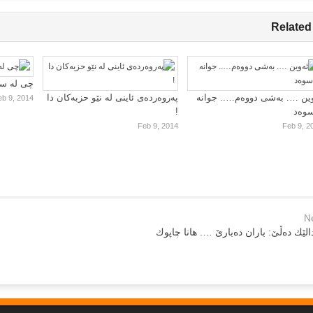
Related
چی لە سا
ین …. بەشی دووەم….. جوانە
پەروەردەی ئاینی لە نێو حزبەکان دا
eb 9, 2014
سوەد
!
Feb 9, 2014
Feb 9, 2
N
الێك ده‌ڵێ: باران ده‌بارێ‌ …. هانا چاپوك