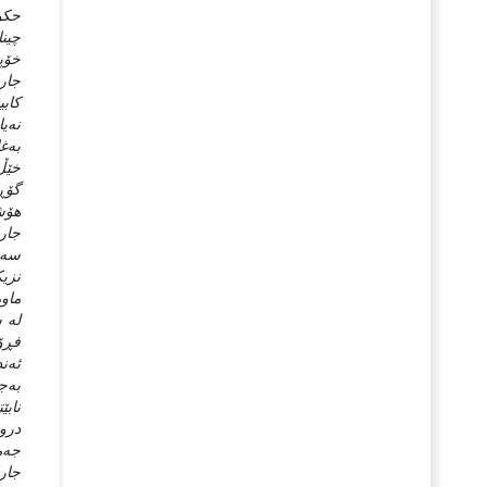
چینا
خۆپه
جارا
کابی
به‌غ
خێڵ 
گۆڕه
هۆشی
جارا
نزیک
ماوه
فڕۆک
ئه‌ن
به‌ج
نابێ
دروس
جه‌م
جارا