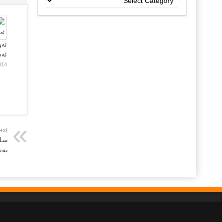
جۆراو
جۆرەکان
ئەو
ئە
014
ext
سلێ
به‌