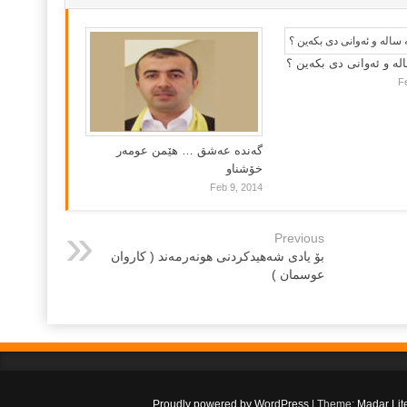
لە و ئەوانی دی بكەین ؟
F
گه‌نده‌ عه‌شق … هێمن عومه‌ر
خۆشناو
Feb 9, 2014
Previous
بۆ یادى شەهیدکردنى هونەرمەند ( کاروان
عوسمان )
.
Proudly powered by WordPress
|
Theme:
Madar Lit