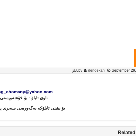
September 29
dengekan
by
تابلۆ
ng_chomany@yahoo.com
ناوی تابلۆ : بۆ خۆشه‌ویستی 
بۆ بینینی تابلۆکه‌ به‌گه‌وره‌یی سه‌یری
Related