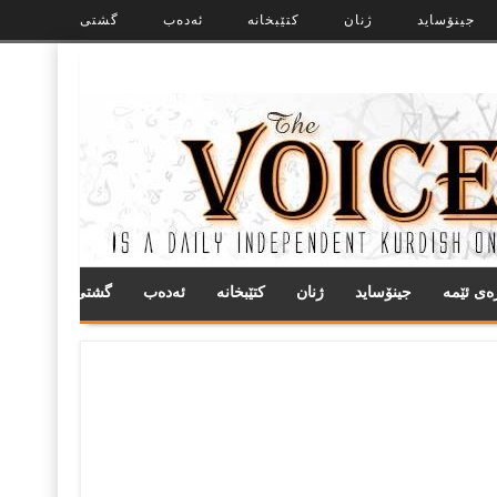
جینۆساید
ژنان
کتێبخانە
ئەدەب
گشتی
ره‌ی ئێمه
جینۆساید
ژنان
کتێبخانە
ئەدەب
گشتی