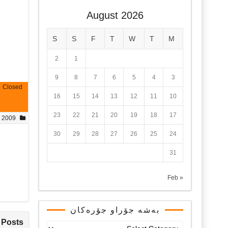
August 2026
S
S
F
T
W
T
M
2
1
9
8
7
6
5
4
3
Closed
16
15
14
13
12
11
10
23
22
21
20
19
18
17
, 2009
30
29
28
27
26
25
24
31
« Feb
بەشە جۆراو جۆرەکان
 Posts
بەشە