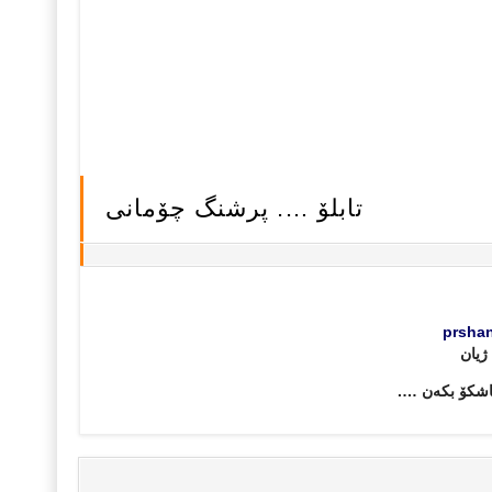
تابلۆ …. پرشنگ چۆمانی
prsha
ژیان
 پاشکۆ بکه‌ن ….