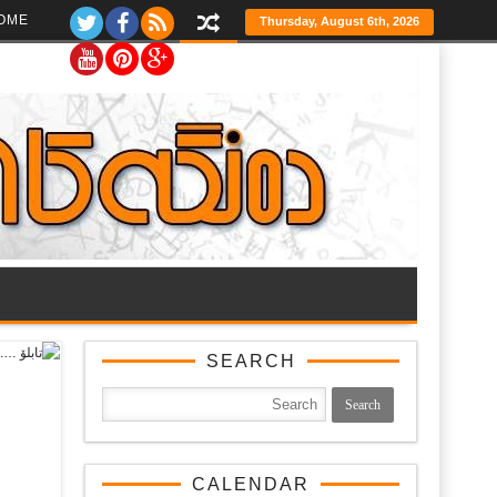
Ski
OME
Thursday, August 6th, 2026
t
th
conten
SEARCH
CALENDAR