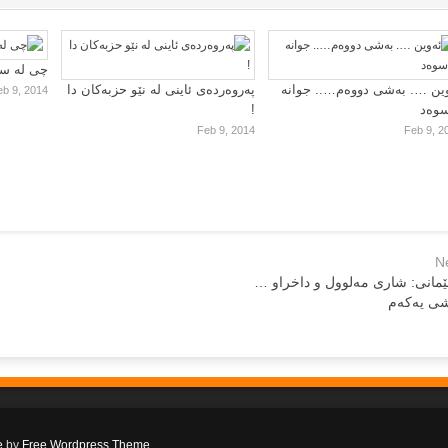
چی لە سا
ین …. بەشی دووەم….. جوانە
پەروەردەی ئاینی لە نێو حزبەکان دا
eb 9, 2014
سوەد
!
Feb 9, 2014
Feb 9, 2
N
مانی: شاری مه‌لوول و داخراو …
شی یه‌كه‌م
e
by
Free Wordpress Theme