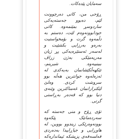
سه‌مایان پێده‌کات.
ڕۆحی من، کاتی ده‌رچوونت
لێم، ده‌بوو جه‌سته‌یه‌کی
ساردوسڕ بمێنمه‌وه‌. کاتی
جودابوونه‌وه‌م لێت، ده‌ستم به‌
دڵمه‌وه‌ گرت و بۆمخواستیت
به‌ره‌و به‌رزایی بکشێیت و
له‌سه‌ر ئه‌ستێره‌یه‌کی پڕ ژیان
مه‌ریه‌مێکی به‌ژن زراڤ
ببینییه‌وه‌. شیرینم،
تێکهه‌ڵکێشانمان به‌یه‌کدی له‌
ئه‌زه‌له‌وه‌ جوانترین هه‌ڵه‌ بوو
سروشت کردی. وه‌لێ
لێکترازانمان غه‌مناکترین وێنه‌ی
دنیا بوو که‌ قه‌ده‌ر به‌ڕاستی
گرتی.
تۆی ڕۆح و منی جه‌سته‌ که‌
سه‌رده‌مانێک پێکه‌وه‌
بوونه‌وه‌رێکی زیندوو بووین، له‌
هاوڕایی و جیاڕاییدا به‌ده‌ردی
فه‌لسه‌فه‌ی پزیشکه‌ ئیمانداره‌که‌