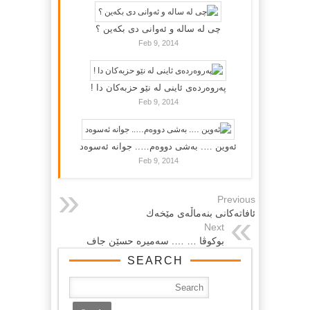
چی لە سالە و ئەوانی دی بكەین ؟
Feb 9, 2014
پەروەردەی ئاینی لە نێو حزبەکان دا !
Feb 9, 2014
ئەوین …. بەشی دووەم….. جوانە ئەسوەد
Feb 9, 2014
Previous
ئافاته‌كانی بنه‌ماڵه‌ی مێخه‌ك
Next
بوكوڤا … …. سه‌میره‌ حسێن جاف
SEARCH