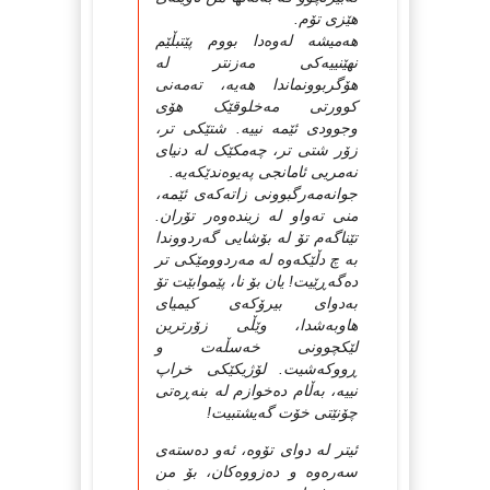
هێزی تۆم.
هه‌میشه‌ له‌وه‌دا بووم پێتبڵێم
نهێنییه‌کی مه‌زنتر له‌
هۆگربوونماندا هه‌یه‌، ته‌مه‌نی
کوورتی مه‌خلوقێک هۆی
وجوودی ئێمه‌ نییه‌. شتێکی تر،
زۆر شتی تر، چه‌مکێک له‌ دنیای
نه‌مریی ئامانجی په‌یوه‌ندێکه‌یه‌.
جوانه‌مه‌رگبوونی زاته‌که‌ی ئێمه‌،
منی ته‌واو له‌ زینده‌وه‌ر تۆران.
تێناگه‌م تۆ له‌ بۆشایی گه‌ردووندا
به‌ چ دڵێکه‌وه‌ له‌ مه‌ردوومێکی تر
ده‌گه‌ڕێیت! یان بۆ نا، پێموابێت تۆ
به‌دوای بیرۆکه‌ی کیمیای
هاوبه‌شدا، وێڵی زۆرترین
لێکچوونی خه‌سڵه‌ت و
ڕووکه‌شیت. لۆژیکێکی خراپ
نییه‌، به‌ڵام ده‌خوازم له‌ بنه‌ڕه‌تی
چۆنێتی خۆت گه‌یشتبیت!
ئیتر له‌ دوای تۆوه‌، ئه‌و ده‌سته‌ی
سه‌ره‌وه‌ و ده‌زووه‌کان، بۆ من