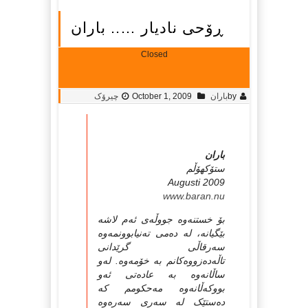
ڕۆحی نادیار ….. باران
Closed
by
باران
October 1, 2009
چیرۆک
باران
ستۆكهۆڵم
Augusti 2009
www.baran.nu
بۆ خستنه‌وه‌ جووڵه‌ی ئه‌م لاشه‌
بێگیانه‌، له‌ ده‌می ته‌نیابوونمه‌وه‌
سه‌رقاڵی گرێدانی
تاڵه‌ده‌زووه‌کانم به‌ خۆمه‌وه‌. له‌و
ساڵانه‌وه‌ به‌ عاده‌تی ئه‌و
بووکه‌ڵانه‌وه‌ مه‌حکومم که‌
ده‌ستێک له‌ سه‌ری سه‌ره‌وه‌