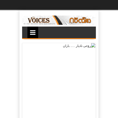
Ski
t
th
conten