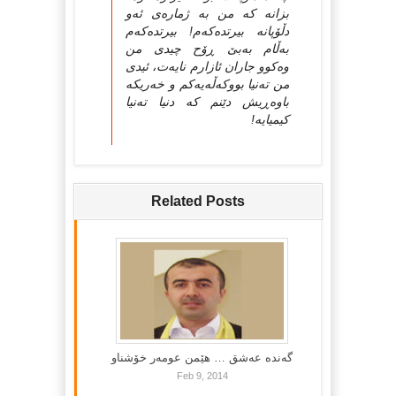
بزانه که‌‌ من به‌ ژماره‌ی ئه‌و
دڵۆپانه‌ بیرتده‌که‌م! بیرتده‌که‌م
به‌ڵام به‌بێ ڕۆح چیدی من
وه‌کوو جاران ئازارم نایه‌ت‌، ئیدی
من ته‌نیا بووکه‌ڵه‌یه‌کم و خه‌ریکه‌
باوه‌ڕیش دێنم که‌ دنیا ته‌نیا
کیمیایه‌!
Related Posts
گه‌نده‌ عه‌شق … هێمن عومه‌ر خۆشناو
Feb 9, 2014