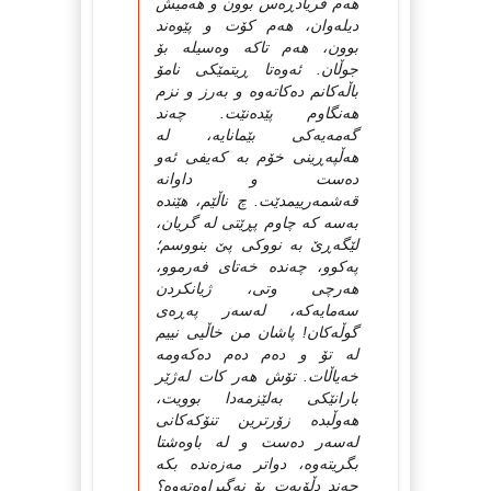
هه‌م فریادڕه‌س بوون و هه‌میش
دیله‌وان، هه‌م کۆت و پێوه‌ند
بوون، هه‌م تاکه‌ وه‌سیله‌ بۆ
جوڵان. ئه‌وه‌تا ڕیتمێکی نامۆ
باڵه‌کانم ده‌کاته‌وه‌ و به‌رز و نزم
هه‌نگاوم پێده‌نێت. چه‌ند
گه‌مه‌یه‌کی بێمانایه‌، له‌
هه‌ڵپه‌ڕینی خۆم به‌ که‌یفی ئه‌و
ده‌ست و داوانه‌
قه‌شمه‌رییمدێت. چ ناڵێم، هێنده‌
به‌سه‌ که‌ چاوم پڕێتی له‌ گریان،
لێگه‌ڕێ به‌ نووکی پێ بنووسم؛
په‌کوو، چه‌نده‌ خه‌تای فه‌رموو،
هه‌رچی وتی، ژیانکردن
سه‌مایه‌که،‌ له‌سه‌ر په‌ڕه‌ی
گوڵه‌کان! پاشان من خاڵیی نییم
له‌ تۆ و ده‌م ده‌م ده‌که‌ومه‌
خه‌یاڵات. تۆش هه‌ر کات له‌ژێر
بارانێکی به‌لێزمه‌دا بوویت،
هه‌وڵبده‌ زۆرترین تنۆکه‌کانی
له‌سه‌ر ده‌ست و له‌ باوه‌شتا
بگریته‌وه‌، دواتر مه‌زه‌نده‌ بکه‌
چه‌ند دڵۆپه‌ت بۆ نه‌گیراوه‌ته‌وه‌؟