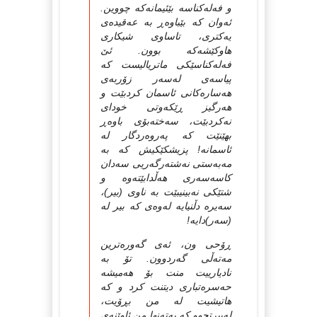
و فه‌له‌کناسه‌ بێئیمانه‌که‌ چووین.
ئه‌وان که‌ بێباوه‌ڕ به‌ عه‌قیده‌ی
یه‌کتری، تاساوی شیکاری
هاوکێشه‌که‌ بوون. ئێ
فه‌له‌کناسێکی ماتریالیست که‌
پیاسه‌ی له‌سه‌ر زۆربه‌ی
هه‌ساره‌کانی ئاسمان کردبێت و
هه‌رگیز ڕێکه‌وتی خودای
نه‌کردبێت، سه‌خته‌بۆی باوه‌ڕ
بهێنێت که‌ په‌روه‌ردگار له‌
ئاسمانه‌! پزیشکێکیش که‌ به‌
مه‌به‌ستی نه‌شته‌رگه‌ریی سه‌دان
کاسه‌سه‌ری هه‌ڵدابێته‌وه‌ و
شتێکی نه‌بینیبێت‌ به‌ ناوی (بیر)،
سه‌یره‌ دڵنیایه له‌وه‌ی که‌‌ بیر له‌
(سه‌ر)دایه‌!
ڕۆحی ون، ئه‌ی گه‌وره‌ترین
مه‌ته‌ڵی گه‌ردوون. تۆ به‌
نادیارییت منت بۆ هه‌میشه‌
حه‌سره‌تباری دیتنت کرد و که‌
هاتیشیت له‌ من بڕۆیت،
له‌بیرتچوو که‌ به‌ته‌نها من ئاوێنه‌ی