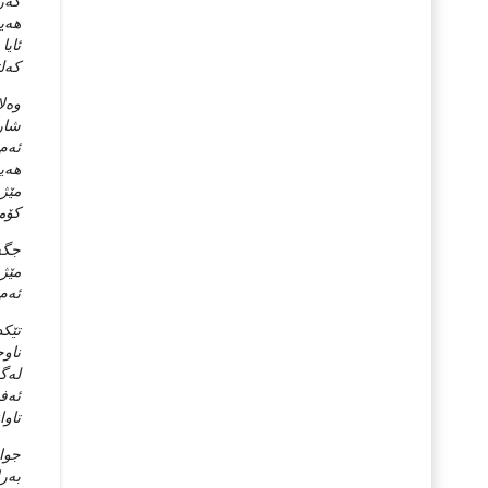
گه‌ر
هه‌ی
ئایا
که‌ل
وه‌ل
شاری
ئه‌م
هه‌ی
مێژو
کۆمه
جگه‌
مێژو
ئه‌م
تێکد
ناوج
له‌گ
ئه‌ف
تاوا
جوان
به‌ر