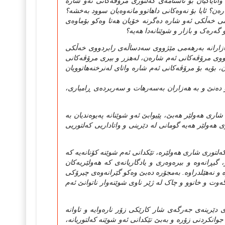
چ واتایاکیان بۆ ناسنامه‌ی که‌لتوری مرۆڤه‌کانی ئه‌و شاره‌
ه‌ن؟ ئایا بۆ نه‌وه‌کانی داهاتوو مانه‌وه‌یان سوود به‌خشه‌؟
نی خه‌ڵکی ئه‌و شاره‌‌ ده‌گرنه‌ خۆیان هه‌تا وه‌کو بۆماوه‌ی
گه‌ره‌ک و بازار و شوێنانه‌دا هه‌یه‌؟
 بازارانه‌ به‌رهه‌می مێژووی سه‌دساڵه‌ی رابردووی خه‌ڵکی
دووی مرۆڤه‌کانی ئه‌م شاره‌ن، له‌هزر و بیری مرۆڤه‌کانی
، بۆیه‌ بۆ مرۆڤه‌کانی ئه‌م شاره‌ واتای له‌نرخنه‌هاتوویان
 ده‌نێ و به هه‌زاران به‌سه‌رهات و سه‌ربرده‌ی ڕامیاری،
اری هه‌ولێر هه‌بێ، پێیوابێ ئه‌و شوێنانه‌ په‌یوه‌ندیان به‌
هه‌ولێر هه‌یه‌ گومانی له‌ دێرینی و واتاداریی که‌لتوریی
لتوری شاری هه‌ولێره‌، تێکدانی ئه‌م شوێنه‌ کۆنانه‌یه‌ که‌
گیڕانه‌وه‌ و بیره‌وه‌ری و یادگاریانه‌ی که‌ هه‌ولێریه‌کان
اوه‌ و نه‌هێلدراوه‌. به‌مجۆره‌ ده‌بێ وه‌کو گێرانه‌وه‌ی چیرۆکی
ه‌وت و خانوو و چاک له‌ ژێر ناوی شوێنه‌وار ناتوانێ ئه‌م
ێرینه‌ی جه‌رگه‌ی شار کارێکی زۆر ناره‌وایه‌ و تاوانه‌
جوانکردنی زۆره‌ و به‌بێ تێکدانی ئه‌و شوێنه‌ که‌لتوریانه،