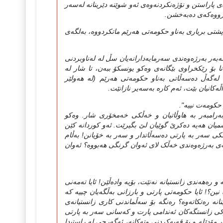
پاراستن و نۆژه‌نکردنه‌وه‌ی ئه‌و شوێنه‌ دێرینانه‌ له‌سه‌ر
ژووه‌که‌ی ده‌به‌خشن. ‌
‌ پشتی بریاری به‌ناو حکومه‌تی هه‌رێم ماتکردووه‌، به‌لگه‌ی
‌به‌ر به‌رژه‌وه‌ندی سه‌رمایه‌دارانه‌یان سڵ له‌ له‌ناوبردنی
‌نا بۆ رێکخراوی بێگانه‌ی وه‌کو یونسکۆ ببه‌ن، تا شار له‌
ه‌گه‌ڵ ده‌سه‌ڵاتی به‌ناو حکومه‌تی هه‌رێم (له‌ هه‌ولێر
کانیان بێت، ئه‌م کاره‌ به‌سه‌یر نازانێت.
 حکومه‌ت نییه".
به‌رامبه‌ر به‌ هاوڵاتیان و خه‌ڵکی خه‌مخۆری شار. وه‌کو
سمیان هه‌یه‌ ده‌کرێ گوێیان لێ بگیرێت. ئه‌و کوردانه‌ کێن
ی سه‌ر به‌ پارتی ده‌سه‌ڵاتدار و سه‌ر به‌ خۆیانن! به‌ڵام
ه‌ی به‌رژه‌وه‌ندی خه‌ڵک لای ئه‌وان گرنگی هه‌بووه‌؟ ئه‌وان
 و ره‌هه‌ندی زانستیانه‌ نه‌نێت، بۆیه‌ واده‌ڵێن! ئایا ته‌مه‌نی
ین؟! ئایا حکومه‌تی پارتی و بارزانی به‌ڵگه‌یان چییه‌ که‌
‌ ره‌تکاته‌وه‌؟ ره‌نگه‌ بۆ سه‌ڵماندنی کاری زانستیانه‌ی
کی زانستگه‌کان ئه‌ندامی پارت و که‌سانی سه‌ر به‌ پارتی
دێله‌ و بۆ قه‌به‌کردنی وته‌کانه‌، ئه‌گه‌رچی له‌ راستیدا