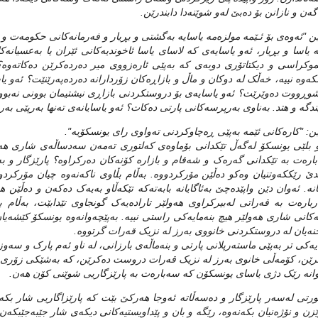
اگه‌ن و نازانن بۆ ده‌بێ له‌و شوێنه‌دا دابندرێن.
ێن "ئه‌وه‌ی بۆ ئـێمه‌ مولزه‌مه‌ یاسایه‌ به‌گشتی‌ و بڕیار و فه‌رمانه‌کانی حکومه‌ت و م
‌ یاسا و بڕیار، ئه‌و یاسایه‌ی که‌ لاسای یاسا ئاخوندیه‌کانی ئێران یا به‌عسیانه‌ک
موکراسی و دیکتاتۆری دوبه‌ی که‌ به‌پێی ئاره‌زووی میر ده‌رده‌کرێن ده‌کاته‌وه‌
که‌وه‌ نییه‌، خه‌ڵک له‌ دوکان و ماڵ و بازاڕه‌کان زۆردارانه‌ ده‌رده‌په‌رێنێت؟ ئه‌و 
وڕووت ده‌وێرێت؟ ئه‌و یاسایه‌ی بۆ دروستکردنی بازاڕی نیشتیمان بوونی نه‌بوو؟ 
دگه‌ و هتد. به‌ناوی به‌رپرسه‌کانی پارتی ده‌کات؟ ئه‌و یاسایانه‌ی ته‌نها به‌رپێی ب
ێن: "کاره‌کانی ئێمه‌ به‌پێی ڕه‌چاوکردنی ته‌واوی رای یونسکۆیه‌".
و بلێی یونسکۆ له‌گه‌ڵ تێکدانی بۆماوه‌ی که‌لتوری ته‌مه‌ن سه‌دساڵه‌ی شاری هه
اره‌ت به‌ تێکدانی گه‌ره‌ک و شه‌قام و بازاره‌ کۆنه‌کان ده‌رکراوه‌؟ پارێزگار و 
دێ رێککه‌وتنیان وه‌کو ده‌ڵێن مۆرکردووه‌. به‌ڵام بڵاوی ناکه‌نه‌وه‌ چیان مۆرکرد
انه‌. ئه‌وان دێن واپێده‌چێ به‌ئاگایانه‌ بابه‌ته‌که‌ تێکه‌ڵاو به‌یه‌ک ده‌که‌ن و ده‌ڵ
باره‌ت به‌ قه‌راتی له‌بیرکراوی هه‌ولێر تاراده‌یه‌ک گونجاوی تێدابێت، به‌ڵام به
‌کانی شاری هه‌ولێر هیچ بنه‌مایه‌کی راستی نییه‌. به‌پێچه‌وانه‌وه‌ یونسکۆ کێشه‌یان 
نه‌یان له‌ دروستکردنی خانووی به‌رز له‌ نزیک قه‌رات گرتووه‌.
ایه‌کی تر به‌پێی ماسته‌رپلانی پارتی و بنه‌ماڵه‌ی بارزانی، له‌ ناو ئه‌م پارک و سه
رێن، کۆمه‌ڵی خانوی به‌رز له‌ نزیک قه‌رات دروست ده‌کرێن، که‌ به‌شێکی زۆری
انه‌ رێک دژی یاسای یونسکۆن‌ که‌ سه‌باره‌ت به‌ پارێزگاریی شوێنی کۆن هه‌ن.
ورتی له‌سه‌ر پارێزگار و ده‌سه‌ڵاته‌ ئه‌وجا هه‌رکێ بێت که‌ پارێزاگاریی شار بک
ێزن و نۆژه‌نیان بکه‌نه‌وه‌، رێگه‌ و بان و پێداویستیه‌کانی دیکه‌ی شار جێبه‌جێبکه‌ن.