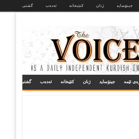
جینۆساید
ژنان
کتێبخانە
ئەدەب
گشتی
ره‌ی ئێمه
جینۆساید
ژنان
کتێبخانە
ئەدەب
گشتی