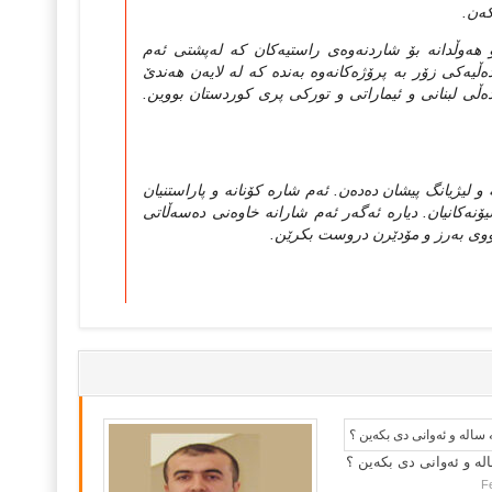
ه‌ن.
و هه‌وڵدانه‌ بۆ شاردنه‌وه‌ی راستیه‌کان که‌ له‌پشتی ئه‌م
ڵیه‌کی زۆر به‌ پرۆژه‌کانه‌‌وه‌ به‌نده‌ که‌ له‌ لایه‌ن هه‌ندێ
ده‌ڵی لبنانی و ئیماراتی و تورکی پری کوردستان بووین.
و لیژیانگ پیشان ده‌ده‌ن. ئه‌م شاره‌ کۆنانه‌ و پاراستنیان
کانیان. دیاره‌ ئه‌گه‌ر ئه‌م شارانه‌ خاوه‌نی ده‌سه‌ڵاتی
خانووی به‌رز و مۆدێرن دروست بکرێن.
لە و ئەوانی دی بكەین ؟
F