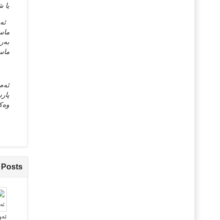
یا ش
‌ ئه
ماست
به‌ر
ماست
ئه‌م
پارس
وه‌ک
 Posts
ئەو