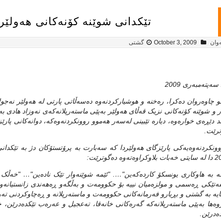
تێکدانی شوێنه‌‌ کۆنه‌کانی هه‌ولێر
وان
October 3, 2009
گشتی
و چاوه‌روان ده‌کرا، ره‌خنه‌ و هوشیارکردنه‌وه‌ ده‌سه‌ڵاتی پارتی له‌ هه‌ولێر نه‌جول
ر و شوێنه‌ کۆنه‌کانی نزیک قه‌ڵای هه‌ولێر به‌پێی ماسته‌رپلانه‌که‌ی نه‌وزاد هادی به‌ر
د دێڕه‌ی خواره‌وه‌، دیاره‌ تێبینی له‌سه‌ر هه‌موو روونکردنه‌وه‌که‌، دوانه‌کانی پ
ترێت.
اوه‌ته‌وه‌ ده‌گوترێت:
ه‌ به‌ هاوکاری یونسکۆ کارده‌که‌ین"…. "ئێمه‌ شوێنه‌وار تێک ناده‌ین"… "خه‌ڵک ئ
سیفەتێكی‮ ‬ڕەسمی‮ ‬و مولزەمیان نییە بۆ حكوومەت و بەڵگەو‮ ‬ڕەهەندی‮ ‬زانستیا‮‬‮
‬یاسایە بە گشتی‮ ‬و بڕیارو فەرمانەكانی‮ ‬حكوومەت و ماستەرپلانە و‮ ‬ڕەچاوكردنی‮‬‮‬
وه‌ها به‌پێی ماسته‌رپلانه‌که‌ گه‌ره‌کانی خانه‌قا، ته‌عجیل و عه‌ره‌ب تێکده‌درێن،
ه‌درێن.