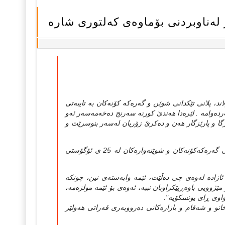
 له‌ناوبردنی بۆماوه‌ی که‌لتوری شاره‌
اند، پلانی تێکدانی شوێن و گه‌ره‌که‌ کۆنه‌کان به‌ تایبه‌تی
ده‌وامه‌ . لێره‌دا هه‌ندێ کورته‌ سه‌رنج ده‌خه‌مه‌سه‌ر ئه‌و
ارێزگا و پارێزگار هه‌ن و ده‌کرێ زۆریان له‌سه‌ر بنوسرێت و
له‌روونکردنه‌وه‌یه‌کی پارێزگای هه‌ولێردا که‌ سه‌بارت به‌ پرۆتستۆکان دژ به‌ تێکدانی گه‌ره‌که‌کۆنه‌کان و شوێنه‌واره‌کان له‌ 25 ی ئۆگۆستی
ازاده‌ له‌وه‌ی چی ده‌ڵێت، ئێمه‌ وابه‌سته‌ی نین، چونكە
نەو مێژوویی باوەڕپێكراویان نییە، ئەوەی بۆ ئێمە مولزەمە،
 تەواوی ڕای یونسكۆیە".
 خانو و شه‌قام و بازاره‌کانی ده‌رووبه‌ری قه‌راتی هه‌ولێر