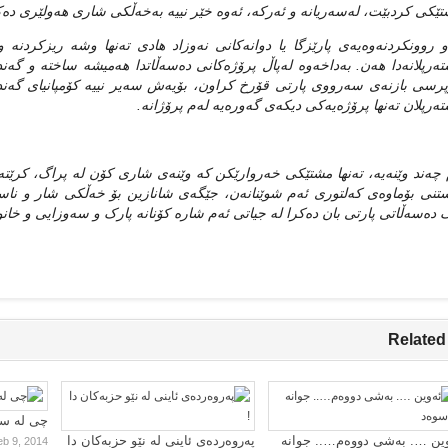
تێکی کردبێت، له‌سه‌ریانه‌ و ئه‌رکه‌، ئه‌وه‌ خێر نییه به‌خه‌ڵکی شاری هه‌ولێری ده‌ک
‌و روونکردنه‌وه‌یه‌ی پارێزگا یا دوانه‌کانی نه‌وزاد هادی ته‌نها وشه‌ ریزکردنه‌ 
ه‌رپلانه‌دا هه‌ن. به‌داخه‌وه‌ له‌پاڵ پرۆژه‌کانی ده‌سه‌ڵاتدا هه‌میشه‌ ساخته‌ و گه‌نده‌
پرسی بازنه‌ی سه‌رووی پارتی قۆرخ کراون، بۆیه‌ش سه‌یر نییه‌ کۆمپانیای گه‌ن
ه‌رپلان ته‌نها پرۆژه‌یه‌کی دیکه‌ی گه‌وره‌یه‌ له‌م پرۆژانه‌.
 چه‌ند وێنه‌یه‌، ته‌نها مشتێکی خه‌روارێکن که‌ وێنه‌ی شاری کۆن له‌ پراگ، کرێته‌ 
تنی بۆماوه‌ی که‌لتوری ئه‌م شوێنانه‌ن، جێگه‌ی شانازین بۆ خه‌ڵکی شار و ناسیۆنه‌
 ده‌سه‌ڵاتی پارتی بان ده‌کرا له‌ جیاتی ئه‌م شاره‌ کۆنانه‌ پارک و سه‌وزایی و 
Related
چی لە سا
ین …. بەشی دووەم….. جوانە
پەروەردەی ئاینی لە نێو حزبەکان دا
eb 9, 2014