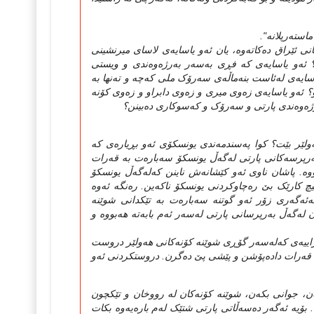
استه‌رپلانه‌".
انی ئێراق ده‌کاته‌وه‌، یان ئه‌و یاسایه‌ی لاسای میرنشینی
؟ ئه‌و یاسایه‌ی که‌ فڕی به‌سه‌ر به‌رژه‌وه‌ندی و ویستی
یاسایه‌ی له‌ئاست بنه‌ماڵه‌ی سه‌رۆک ملی که‌چه‌ و ته‌نها به‌
ئه‌و یاسایه‌ی زه‌وی میری و زه‌وی دابراو و زه‌وی کۆنه‌
ه‌رژه‌وه‌ندی پارتی و سه‌رۆک و که‌سوکاری ده‌بینن؟
‌ولێر بێت؟ کوا په‌سندمه‌ندی یونسکۆی ئه‌و بڕیاره‌ی که‌
به‌رپرسه‌کانی پارتی له‌گه‌ڵ یونسکۆ سه‌باره‌ت به‌ قه‌رات
ووه‌. پاشان ناوی ئه‌و کێشانه‌ش ناینن که‌له‌گه‌ڵ یونسکۆ
ێن هیچ کارێک بێ ره‌چاوکردنی یونسکۆ ناکه‌ین. ره‌نگه‌ ئه‌وه‌
‌ئه‌گه‌ری زۆر ئه‌و گوتنه‌ سه‌باره‌ت به‌ تێکدانی شوێنه‌
له‌گه‌ڵ به‌رپرسانی پارتی له‌سه‌ر ئه‌م بابه‌ته‌ هه‌بووه‌ و
‌وزاییه‌ی که‌له‌سه‌ر گۆڕی شوێنه‌ کۆنه‌کانی هه‌ولێر دروست
 قه‌رات داده‌پۆشن و پێشی پێ ده‌گرن. دروستکردنی ئه‌و
ه‌ن، جوانی بکه‌ن، شوێنه‌ کۆنه‌کان له‌ رووخان و تێکچون
 بۆیه‌ ئه‌گه‌ر ده‌سه‌ڵاتی پارتی شتێک له‌م باره‌یه‌وه‌ بکات