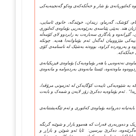
که‌لتوریانه‌ی بۆ شار و خه‌ڵکه‌که‌ی وه‌کو گه‌نجینه‌یه‌کی
ام، کۆشک، گه‌رماو، زیندان، خوێندگه‌، خانوی ئاسایی،
ن هتد. به‌پێی پێناسه‌ی به‌رێوه‌به‌ریی بۆماوه‌ی که‌لتوری
ری، گێڕانه‌وه‌ و یادگاری سه‌باره‌ت به‌ رابردوو لای کۆمه‌ڵه‌
‌کی مێژووییان له‌گه‌ل ئه‌م بۆماوانه‌دا هه‌یه‌. چونکه‌
ووه‌ و په‌روه‌رده‌ کراوه‌، بووه‌ته‌ به‌شێک له‌ ناسنامه‌ی کۆی
 خه‌ڵکه‌که‌.
ه‌ی نه‌ته‌وه‌یی یا هه‌ر بۆماوه‌یه‌ک‌) بۆماوه‌ی فیزیکیانه‌ی
وه‌وه‌ ماوه‌ته‌وه‌، ئێستا مانه‌وه‌ی به‌رده‌وامه‌ و مانه‌وه‌ی
ه‌ به‌ شێوه‌یه‌کی تایبه‌ت کۆگایه‌کن له‌ ئه‌زمونی مرۆڤدا،
یدا" . ئه‌م بۆماوه‌یه‌ ده‌کرێ زۆر لایه‌ن و شمه‌ک و بابه‌ت
‌تیانه‌ ده‌رواننه‌ بۆماوه‌ی که‌لتوری و ئه‌م تێگه‌یشتنانه‌‌ی
زیک و ده‌وربه‌ری قه‌رات که‌ هه‌موو بازار و شوێنه‌ گرنگه‌
ده‌گرێته‌وه‌، ده‌کرێ بپرسین: ئایا ئه‌و شوێن و بازاڕ و