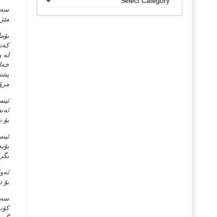
جۆراو
سه‌ر
جۆرەکان
مێژو
بۆما
که‌ش
له‌ 
خه‌ل
پشتا
مرۆڤ
ئینس
ئه‌ن
بۆ ن
ئینس
بۆیه
بگرێ
ئه‌و
بۆ د
سه‌ب
کۆنه