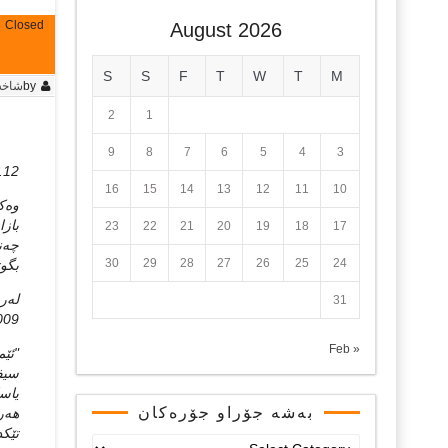
Closed
August 2026
S
S
F
T
W
T
M
by
شاخه‌
2
1
9
8
7
6
5
4
3
12. سه‌پته‌مبه‌ری 2009
16
15
14
13
12
11
10
وه‌ک
بازا
23
22
21
20
19
18
17
چه‌ن
30
29
28
27
26
25
24
بگو
31
2009 دا له‌ سایتی خه‌بات بلاوکر
« Feb
"ئێم
‬‮‬‮
‮‬‮‬
بەشە جۆراو جۆرەکان
هه‌ر
تێکد
بەشە