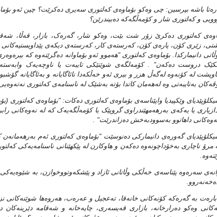
ه‌تا باشه‌ بپرسین: چی وه‌کو بۆماوه‌ی که‌لتوری سه‌یری ده‌کرێت؟ چین ئه‌و بۆماوه‌ 
ویی و که‌لتوری شار و کۆمه‌ڵگه‌که‌ ده‌بیندرێن؟
وه‌ی که‌لتوری ده‌کرێ زۆر شت بێت، وه‌کو شار، گه‌ره‌ک، بازار، قه‌ڵا، شه‌ق
تی، زێری کۆن، پاره‌ی کۆن، که‌رسته‌ی کار، که‌رسته‌ی دیکه‌ی پێداویستیه‌کانی ژیا
وڵاتی دانیمارکدا. بۆماوه‌ی که‌لتوری "هه‌موو ئه‌و بۆماوانه‌ ده‌گرێته‌وه‌ که‌ بیره‌وه‌
کێک دروست ده‌که‌ن" . کۆمه‌لگه‌ی شوێنێکی تایبه‌ت یا ناوچه‌یه‌ک وابه‌سته‌ییه
وپشت له‌ کۆنه‌وه‌ له‌گه‌ڵ‌ ‌هزر و بیری ئه‌و خه‌ڵکه‌دا نائاگایانه‌ و به‌ئاگایانه‌ گۆشب
ه‌کان به‌تایبه‌تی وه‌ له‌هه‌مان کاتدا بۆته‌ به‌شێک له‌ ناسنامه‌ی که‌لتوری نه‌ته‌وه‌یی
یکلۆپێدیای وێکپیدیا واپێناسه‌ی بۆماوه‌ی که‌لتوری ده‌کات: "بۆماوه‌ی که‌لتوری (بۆماو
دازیاری یا یه‌که‌ی به‌رهه‌مهێندراوی گروپێک یا کۆمه‌ڵگه‌یه‌ک که‌ له‌ نه‌وه‌کانی رابردو
ه‌وه‌کانی داهاتوو به‌سوودبه‌خش ده‌زاندرێت" .
یکلۆپێدیای گه‌و‌ره‌ی دانیمارکی ده‌نوسێت "بۆماوه‌ی که‌لتوری ئه‌م به‌رهه‌مانه‌ن ک
‌ مرۆ ناچاری به‌خۆداچونه‌وه‌ ده‌که‌ن و هاوکارن له‌ پێکهێنانی ناسنامه‌یه‌کی که‌لتور
ته‌وه‌.
انه‌ی سه‌ره‌وه‌ پێناسه‌ی خه‌ڵکی وڵاتانی ئازاد و پێشکه‌وتووخوازن، به‌ شێوه‌یه‌کی بابه
ه‌خه‌نه‌روو.
اره‌ت به‌ گه‌ره‌که‌ کۆنه‌کانی خانه‌قا، ته‌عجیل و عه‌ره‌ب، هه‌روه‌ها شوێنه‌کانی ن
‌کانی وه‌کو ده‌رارخانه‌، بازاری قه‌یسه‌ری، چایه‌خانه‌ و شه‌قامه‌ دێرینه‌کان 