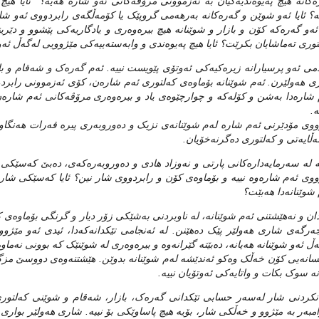
ه‌کانه‌ هیچ په‌یوه‌ندیه‌کیان به‌ ئه‌زموونی مرۆڤه‌کانی ئه‌و شاره‌ هه‌یه‌؟ ئایا هی
ه‌؟ ئایا ئه‌و شوێن و گه‌ره‌کانه‌ به‌رهه‌می گروپێک یا کۆمه‌ڵگه‌ی رابردووی ئه‌و شار
 ئه‌و گه‌ره‌که‌ کۆن و بازار و شوێنانه‌ هیچ بیره‌وه‌ری و یادگاریه‌کی پێشوو و دێری
توری ته‌ماشایان بکرێت؟ ئایا هیچ په‌یوه‌ندی و وابه‌سته‌ییه‌کی مێژوویی له‌گه‌ڵ ئه‌و 
امی ئه‌و پرسیارانه‌ زیره‌کیه‌کی ئه‌وتۆی پێویست نییه‌. ئه‌م گه‌ره‌ک و شه‌قام و
 هه‌ولێرن. ئه‌م شوێنانه‌ بۆماوه‌ی که‌لتوری ئه‌م شاره‌ن، کۆی ئه‌زموونی رابر
 شاره‌دا به‌شن و کۆله‌که‌ و چوارچێوه‌ی یاد و بیره‌وه‌ر‌ی مرۆڤه‌کانی ئه‌م شاره‌ن
ه‌.
وی مۆدێرنی ئه‌م شاره‌ له‌م شوێنانه‌ی نزیک و ده‌وروبه‌ری پیره‌ قه‌رات هه‌نگاو
‌ڵایه‌تی و که‌لتوری ده‌گرنه‌خۆیان.
 له‌ سه‌رمایه‌داره‌کانی پارتی و نه‌وزاد هادی و ده‌وروبه‌ره‌که‌ی، ده‌بێ که‌سێکی ش
وی ئه‌م شاره‌وه‌ نییه‌ و بۆماوه‌ی کۆن و رابردووی شار نین؟ ئایا که‌سێکی شاری 
 شوێنانه‌دا هه‌بێت؟
ان و نه‌هێشتنی ئه‌م شوێنانه‌، له‌ ناوبردنی به‌شێکی زۆر دیار و گرنگی بۆماوه‌ی که‌
ه‌رگه‌ی شاری هه‌ولێر پێک ده‌هێنن‌. له‌ ئه‌نجامی تێکدانه‌که‌دا، ئیدی ئه‌و مێژوو، 
ه‌ڵ ئه‌و شوێنانه‌ هه‌یانه‌، ده‌بێته‌ گێرانه‌وه‌ و بیره‌وه‌ری له‌ شوێنێک که‌ بوونی نه‌م
سانه‌یی کۆن خه‌ڵک وه‌کو ئه‌ندێشه‌ له‌م شوێنانه‌ بدوێن. هێشتنه‌وه‌ی دووسێ مزگ
نه‌ سوک بکات و واتایه‌کی ئه‌وتۆیان نییه‌.
کردنی شار له‌سه‌ر حسابی تێکدانی گه‌ره‌ک، بازار، شه‌قام و شوێنی که‌لتوری د
امبه‌ر به‌ مێژوو و خه‌ڵکی شار، بۆیه‌ هیچ پاساوێکی بۆ نییه‌. شاری هه‌ولێر بواری 