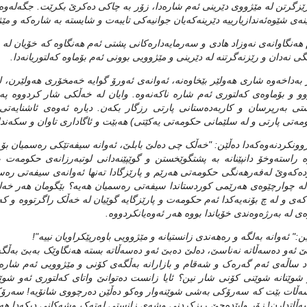
رێزگرتن له‌ مێژووی دێرینی ئه‌م شاره‌دا،‌ زۆر به‌ چاکی ده‌کرێ بکرێت. جگه‌له‌وه‌ی 
نه‌ی شێوه‌ئه‌ندازیارییه‌ دێرینه‌که‌یان جوانیه‌کی تایبه‌ت و شایسته‌ به‌ شاره‌که‌ و مێ
 هه‌نگاوانه‌ی نه‌وزاد هادی و سه‌رمایه‌داره‌کانی پشتی ئه‌م هه‌نگاوه‌ که‌ خۆیان له
ی نه‌دان و رێزنه‌گرتنه‌ له‌ دێرینی و مێژوویی بوونی ئه‌م بۆماوه‌ که‌لتوریانه‌دا.
به‌داخه‌وه‌ شاری هه‌ولێر بێخاوه‌نه‌، ئه‌وانه‌ی ئه‌ورۆ گوایه‌ خه‌مخۆری هه‌ولێرن، له
و و بۆماوه‌ی که‌لتوری ئه‌م شاره‌ ناکه‌نه‌وه‌. وایان له‌ خه‌ڵکی شار کردووه‌ په
تی به‌رپرسان و کاربه‌ده‌ستانی پارتی رزگار بکه‌ن. دیاره‌ ئه‌وه‌ی ئاشنایه‌تی ل
ه‌تی پارتی و له‌ سلێمانی حکومه‌تی یه‌کێتی) هه‌بێت و ئاگاداری تاوان و سکه‌نداڵه‌
روونکردنه‌وه‌که‌دا ده‌ڵێن: "خه‌ڵک چی ده‌لێ بابلێ، ئه‌وانه‌ سیفه‌تێکی ره‌سمیان بۆ
ه‌ راسته‌وخۆ دانپێنانه‌ به‌ پشتگوێخستن و گوێپێنه‌دانی لوتبه‌رزانه‌ی حکومه‌ت 
ده‌که‌وێ له‌فه‌رهه‌نگی حکومه‌تی هه‌رێم و پارێزگادا ته‌نها ئه‌وانه‌ی سیفه‌تی ره‌
له‌ چوارچێوه‌ی هه‌رێمی کوردستاندا سیفه‌تی ره‌سمیان هه‌یه‌؟ بێگومان هه‌ر خه‌لک
 که‌ی و له‌ چ بۆنه‌یه‌کدا ئه‌م حکومه‌ت و پارێزگایه‌ گوێیان له‌ خه‌ڵک راگرتووه‌ و ک
ه‌ی له‌ به‌رژه‌وه‌ندی خۆیاندا بووه‌ هه‌ر ئه‌وه‌یانکردووه‌.
ێن:" ئه‌وانه‌ به‌لگه‌ و ره‌هه‌ندی زانستیانه‌ و مێژوویی باوه‌رپێکراویان نییه‌"!
ێ ئه‌و ده‌سه‌ڵاته‌ نه‌ناسێ، ده‌لێ ده‌بێ ئه‌و ده‌سه‌ڵاته‌‌ بسته‌ هه‌نگاوێک به‌بێ به‌ڵگه‌
 ساڵه‌ی ئه‌م گه‌ره‌ک و شه‌قام و بازارانه‌ به‌ڵگه‌ی کۆنی و مێژوویی ئه‌م شاره‌ ن
 شوێنانه‌ شوێنی کۆنی شار نین؟ ئایا زانست ده‌توانێ واتای که‌لتوری ئه‌و شوێنانه
ه‌ڵات بێت که‌ سه‌رۆکی به‌شی شوێنه‌وار وه‌کو ده‌ڵێن ده‌رچووی شانۆیه‌! سه‌رۆ
ه‌ڵاتدارن! زۆر واپێده‌چێ ریزکردنی وشه‌ی زانستی له‌ته‌ک وشه‌کانی دیکه‌دا هه‌ر مۆ