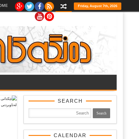
Ski
OME
Friday, August 7th, 2026
t
th
conten
SEARCH
CALENDAR