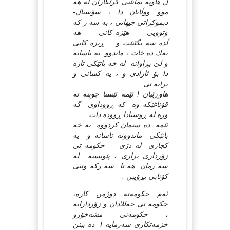
ڵ هاوپه یمانێتی كرێكاران له هه
موو ووڵاتان دا ، سۆسیال-
دیموكراتی جیهانی ، به سه ر كه
وتوویی هێزه كانی هه
ڵده سه نگێنێت و ڕیزه كانی
یه‌ك ده خات ، ماندوو نه ناسانه
و لێ بڕاوانه له خه باتێكی تازه
دا بۆ ئازادی و ، یه كسانی و
برایه تی.
هاوڕێیان ! ئێمه ئێستا چوینه ته
قۆناغێكه وه كه ڕووداوی گه
وره له ڕوسیادا ڕووده دات.
ئێمه ده ستمان كردووه به خه
باتێكی ماندوونه ناسانه و یه
كجاری له دژی حكومه تی
زۆرداری تزاری ، پێویسته له
سه رمان هه تا سه ركه وتنی
كۆتایی بڕۆیین .
ئه‌م حكومه‌ته دوژمن كاره،
حكومه تی جه‌للادان و زۆردارانه
، حكومه‌تی مشه‌خۆرو
خزمه‌تكاری سه‌رمایه ! ده بینن