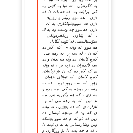
یه كگرتنیان ته نها یه كێتی یه
كی برایانه یه له خه بات دا له
دژی هه موو زوڵم و زۆرێك ،
دژی هه مووپێشێلكاری یه ك ،
دژی هه موو چه وسانه وه یه ك
، له پێناوی ڕێكخراوێكی
سۆسیالیستی له كۆمه ڵگادا.
هه موو ئه وانه ی كه كار ده
كه ن ، له سه ر به رهه می
كاره كانیان ده وڵه مه ندان و ده
سه ڵاتداران ده ژیه نن ، ئه وانه
ی كه كار ده كه ن بۆ ژیانیان،
كاره كانیان له توانای خۆیان
زۆر له سه روو تره ، له به
رامبه ر موچه یه كی مه مره و
مه ژی ، كه هه رگیزبه هره مه
ند نین له به رهه می ئه و
ئازاره ی كه ده یچێژن ، ئه وانه
ی كه وه ك نیمچه ئینسان ده
ژین له ناو ئه م هه موو پێشكه
وتن وشارستانی یه ته ی ئێمه دا
، له م خه باته دا بۆ ڕزگاری و