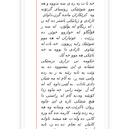
خه با ت په ره ی سه ندووه و هه
موو شوێنێكی ڕوسیای گرتۆته
وه كرێكاران مانده گرن،داوای
ئازادی و ژیانێكی باشتر ده كه ن
، له ریگاو له پۆڵۆن، له سه ر
ڤۆڵگاو له خواروو خوێن ده
ڕژێت ، جوتیاران له هه موو
شوێنێك ڕاپه ڕیوون. خه بات له
پێناوی ئازادی دا بووه به خه
باتێكی هه موو خه ڵك.
حكومه تی تزاری ترسێكی
شێتانه ی لێ نیشتووه. ده یه
وێت په نابه رێته به ر به رده
وامی شه ڕ، به ڵام ئه مه شیان
دادی نادات . به ڵێنی داوه كه له
گه ڵ نوێنه رانی جه ماوه ردا
كۆبێته وه،به ڵام له ڕاستی دا
هیچ شتێكی تازه ی لێ چاوه
ڕوان ناكرێت،چه وسانه وه هه
ربه رده وامه، كارمه نده گه وره
كانی ده وڵه ت هه میشه تاوانه
كانیان ئه نجام ده ده ن، نایه