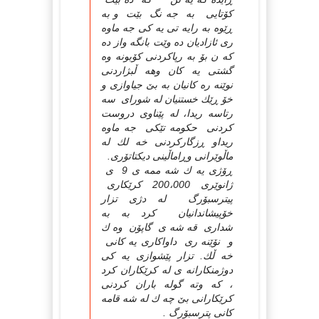
كۆتایی به جه نگ بێت و به
ڕێوه به رایه تی یه كی جه ماوه
ری ئازادیان ده وێت بانگه واز ده
كه ن بۆ به رپاكردنی كۆبونه وه
گشتی یه كان وهه ڵبژاردنی
نوێنه ره كانیان به بێ جیاوازی و
خۆ ڕێك خستنیان له شورای سه
رتاسه ریدا، له پێناوی دروست
كردنی حكومه تێكی جه ماوه
ریداو ڕزگاركردنی خه لك له
ماڵوێرانی وڕاماڵینی دیكتاتۆری.
ڕۆژی یه ك شه ممه ی 9 ی
ژانوێری 200،000 كرێكاری
پیترسبۆرگ له دژی تزار
خۆپیشاندانیان كرد به به
شداری قه شه ی گاپۆن وه ك
و نۆێنه ری داواكاری یه كانی
خه ڵك. تزار پێشوازی یه كی
دوژمنكارانه ی له كرێكاران كرد
، كه وته گوله باران كردنی
كرێكارانی بێ چه ك له شه قامه
كانی پترسبۆرگ .