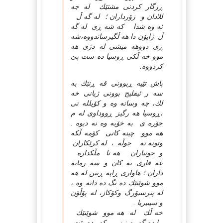
ڕزگار كردنی مشتێك له جه
للادان و زۆرداران ؛ له گه ڵ
ئه وه شدا كه شه ڕی له گه
ڵ ژاپۆن دا هه ڵگیرساندووه،شه
ڕی دووهه میشی له دژی هه
موو خه ڵكی ڕوسیا ده ست پێ
كردووه.
پاش تێپه ڕبوونی قه ڕنێك به
سه ر ئیفلیج بوونی ژیانی خه
لك، چه وسانه وه و كۆیلله تی
،ڕوسیا هه رگیز ڕووداوی له م
جۆره ی به خۆیه وه نه دیوه .
هه موو چینه كانی كۆمه ڵكه
وتونه ته جوڵه ، له كرێكاران
و جوتیاران هه تا مڵكداره
عه قاری یه كان و سه رمایه
داران ؛ هاواری ڕاپه ڕیین له هه
موو شوێنێك ده نگ ده داته وه ،
له پترسبۆرگ وكۆكاز، له پۆڵۆن
و سیبیریا .
خه ڵك له هه موو شوێنێك
ڕایده گه یه نن كه ده بێت