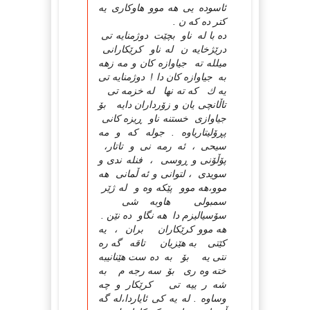
ئاسوده یی هه موو هاوكاری یه
كتر ده كه ن .
ده با له ناو بچێت دوژمنایه تی
درێژخایه ن له ناو كرێكارانی
میلله ته جیاوازه كان و مه زهه
به جیاوازه كان دا ! دوژمنایه تی
یه ك كه ته نها له خزمه تی
تاڵانچی یان و زۆرداران دایه بۆ
جیاوازی خستنه ناو ڕیزه كانی
پڕۆلیتاریاوه . جوله كه و مه
سیحی ، ئه رمه نی و تاتار،
پۆڵۆنی و ڕوسی ، فنله ندی و
سویدی ، لتوانی و ئه ڵمانی هه
موو،هه موو پێكه وه و له ژێر
سمبولی هاوبه شی
سۆسیالیزم دا هه نگاو ده نێن .
هه موو كرێكاران بران ، یه
كێتی به هێزیان تاقه گه ره
نتی یه بۆ به ده ست هێنانیبه
خته وه ری بۆ سه رجه م به
شه ر ییه تی كرێكار و چه
وساوه . له یه كی ئایاردا،له گه