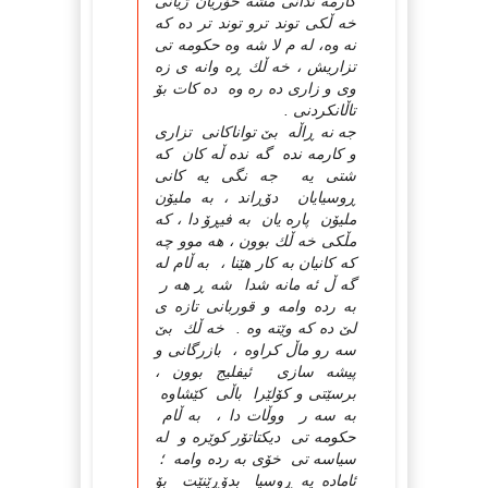
كارمه ندانی مشه خۆریان ژیانی
خه ڵكی توند ترو توند تر ده كه
نه وه، له م لا شه وه حكومه تی
تزاریش ، خه ڵك ڕه وانه ی زه
وی و زاری ده ره وه ده كات بۆ
تاڵانكردنی .
جه نه ڕاڵه بێ تواناكانی تزاری
و كارمه نده گه نده ڵه كان كه
شتی یه جه نگی یه كانی
ڕوسیایان دۆڕاند ، به ملیۆن
ملیۆن پاره یان به فیڕۆ دا ، كه
مڵكی خه ڵك بوون ، هه موو چه
كه كانیان به كار هێنا ، به ڵام له
گه ڵ ئه مانه شدا شه ڕ هه ر
به رده وامه و قوربانی تازه ی
لێ ده كه وێته وه . خه ڵك بێ
سه رو ماڵ كراوه ، بازرگانی و
پیشه سازی ئیفلیج بوون ،
برسێتی و كۆلێرا باڵی كێشاوه
به سه ر ووڵات دا ، به ڵام
حكومه تی دیكتاتۆر كوێره و له
سیاسه تی خۆی به رده وامه ؛
ئاماده یه ڕوسیا بدۆڕێنێت بۆ