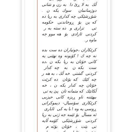
ڵك به لا ڕێ دا به رن و شانی
دوژمنانمان سوك بكه ن .
شۆڕشێكی چه كداری به رپا ده
كه ین بۆ ڕوخاندنی حكومه
تی تزاری و ده سته به ر
كردنی ئازادی بۆ هه موو جه
ماوه ر.
كرێكاران ،جوتیاران ده ست بده
نه چه ك ! كۆبونه وه نهێنی یه
كانی خۆتان به رپا بكه ن ،ده
ست بكه ن به چه كدار
كردنی گشتی خه ڵك ، به هه ر
چه كێك كه بۆتان ده كرێت
خۆتان چه كدار بكه ن ، خه
ڵكانێك كه متمانه تان پێ یه تی
بیهێننه ناو ڕیزه كانی حیزبی
كرێكاری سۆسیال- دیموكراتی
ڕوسی یه وه ! با یه كی ئایاری
ئه مساڵ بۆ ئێمه جه ژنی به رپا
كردنی شۆڕشێكی كۆمه ڵایه
تی بێت ، خۆتان بۆئه م