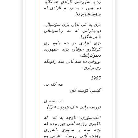
ره و شۆڕشی ئازادی هه نگاو
ده نێیین ، به ره و ئازادی له
سۆسیالیزم دا!
بژی یه كی ئایار، بژی سۆسیال-
دیموكراتی ئه نته رناسیۆناڵی
شۆڕشگێڕ!
بژی ئازادی بۆ جه ماوه ری
كرێكارو جوتیار، بژی جمهوری
دیموكراتیك،
بڕوخێ ده سه ڵاتی سه ركوتگه
ری تزاری.
1905
مه كته بی
گشتی كۆمیته كان
ده سته ی
نووسه رانی < ڤ پێریۆت> {1}
*ماندشۆری:- ناوچه یه كه له
باكوری ڕۆژهه ڵاتی چین و ده كه
وێته سه ر سنوری باشوری
ڕۆژهه ڵاتی ڕوسیا. تێبینی وه