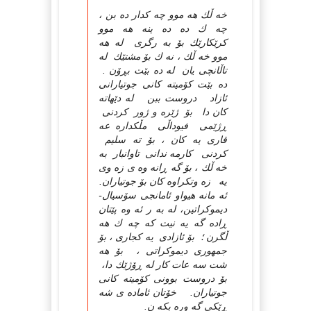
خه ڵك هه موو چه كدار ده بن ،
چه ك ده ده ینه هه موو
كرێكارێك بۆ به رگری له هه
موو خه ڵك ، نه ك بۆ مشتێك له
تاڵانچی یان له ده بێت بڕۆن .
ده بێت كۆمیته كانی جوتیارانی
ئازاد دروست ببن له دێهاته
كان دا بۆ ژێره و ژور كردنی
ڕژێمی فیوداڵی مڵكداره عه
قاری یه كان ، بۆ ته سلیم
كردنی كارمه ندانی تاوانبار به
خه ڵك ، بۆ گه ڕانه وه ی زه وی
یه زه وتكراوه كان بۆ جوتیاران.
ئه مانه هیواو ئامانجی سۆسیال-
دیموكراتین، له به ر ئه وه پێتان
ڕاده گه یه نیت كه چه ك هه
ڵگرن ؛ بۆ ئازادی یه كجاری ، بۆ
جمهوری دیموكراتی ، بۆ هه
شت سه عات كار له ڕۆژێك دا،
بۆ دروست بوونی كۆمیته كانی
جوتیاران. خۆتان ئاماده ی شه
ڕێكی گه وره بكه ن.