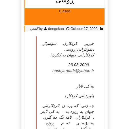
ڕوسی
Closed
October 17, 2009
dengekan
by
گشتی
حیزبی كرێكاری سۆسیال-
دیموكراتی ڕوسی
كرێكارانی جیهان یه كگرن!
23.08.2009
hoshyarkadr@yahoo.fr
یه كی ئایار
هاوڕێیانی كرێكار!
جه ژنی گه وره ی كرێكارانی
جیهان به ڕێوه یه . یه كی ئایار
، كرێكاران ئاهه نگ ده گێرن
به بۆنه ی ئه م ڕوژه
پرشنگدارو پڕ بایه خه وه ،