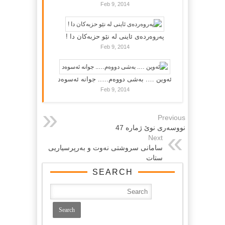
Feb 9, 2014
پەروەردەی ئاینی لە نێو حزبەکان دا !
Feb 9, 2014
ئەوین …. بەشی دووەم….. جوانە ئەسوەد
Feb 9, 2014
Previous
نووسه‌ری نوێ ژماره‌ 47
Next
سامانی سروشتی نه‌وت و به‌رپرسیاریی
ستات
SEARCH