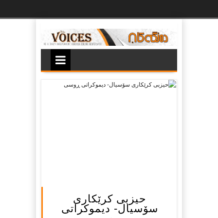
Ski
t
th
conten
حیزبی كرێكاری
سۆسیال- دیموكراتی