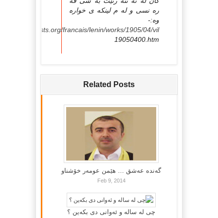
كان له ئه نته رنێت به شی فه
ره نسی و له م لینكه ی خواره
وه:-
p://www.marxists.org/francais/lenin/works/1905/04/vil
19050400.htm
Related Posts
گه‌نده‌ عه‌شق … هێمن عومه‌ر خۆشناو
Feb 9, 2014
چی لە سالە و ئەوانی دی بكەین ؟