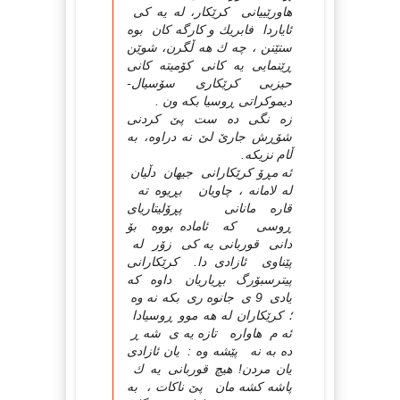
هاورێییانی كرێكار، له یه كی
ئایاردا فابریك و كارگه كان بوه
ستێنن ، چه ك هه ڵگرن، شوێن
ڕێنمایی یه كانی كۆمیته كانی
حیزبی كرێكاری سۆسیال-
دیموكراتی ڕوسیا بكه ون .
زه نگی ده ست پێ كردنی
شۆڕش جارێ لێ نه دراوه، به
ڵام نزیكه.
ئه مڕۆ كرێكارانی جیهان دڵیان
له لامانه ، چاویان بڕیوه ته
قاره مانانی پڕۆلیتاریای
ڕوسی كه ئاماده بووه بۆ
دانی قوربانی یه كی زۆر له
پێناوی ئازادی دا. كرێكارانی
پیترسبۆرگ بڕیاریان داوه كه
یادی 9 ی جانوه ری بكه نه وه
؛ كرێكاران له هه موو ڕوسیادا
ئه م هاواره تازه یه ی شه ڕ
ده به نه پێشه وه : یان ئازادی
یان مردن! هیچ قوربانی یه ك
پاشه كشه مان پێ ناكات ، به