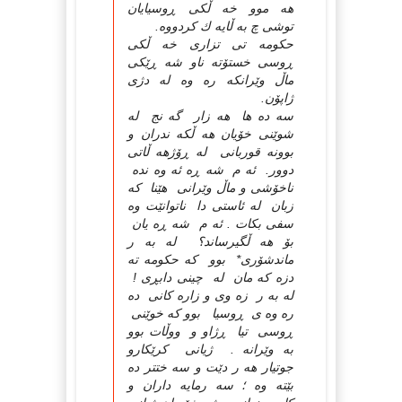
هه موو خه ڵكی ڕوسیایان
توشی چ به ڵایه ك كردووه.
حكومه تی تزاری خه ڵكی
ڕوسی خستۆته ناو شه ڕێكی
ماڵ وێرانكه ره وه له دژی
ژاپۆن.
سه ده ها هه زار گه نج له
شوێنی خۆیان هه ڵكه ندران و
بوونه قوربانی له ڕۆژهه ڵاتی
دوور. ئه م شه ڕه ئه وه نده
ناخۆشی و ماڵ وێرانی هێنا كه
زبان له ئاستی دا ناتوانێت وه
سفی بكات . ئه م شه ڕه یان
بۆ هه ڵگیرساند؟ له به ر
ماندشۆری* بوو كه حكومه ته
دزه كه مان له چینی دابڕی !
له به ر زه وی و زاره كانی ده
ره وه ی ڕوسیا بوو كه خوێنی
ڕوسی تیا ڕژاو و ووڵات بوو
به وێرانه . ژیانی كرێكارو
جوتیار هه ر دێت و سه ختتر ده
بێته وه ؛ سه رمایه داران و