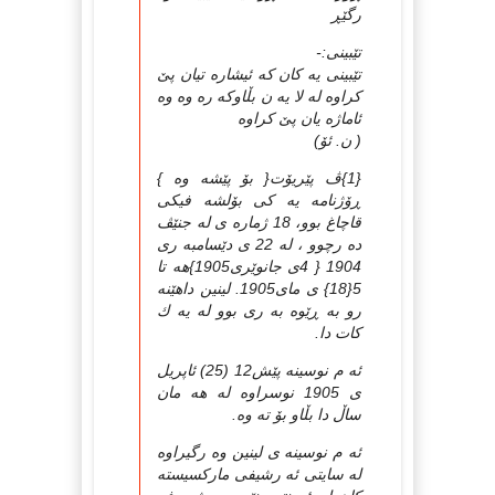
رگێڕ
تێبینی:-
تێبینی یه كان كه ئیشاره تیان پێ
كراوه له لا یه ن بڵاوكه ره وه وه
ئاماژه یان پێ كراوه
( ن. ئۆ)
{1}ڤ پێریۆت{ بۆ پێشه وه }
ڕۆژنامه یه كی بۆلشه فیكی
قاچاغ‌ بوو، 18 ژماره ی له جنێڤ
ده رچوو ، له 22 ی دێسامبه ری
1904 { 4ی جانوێری1905}هه تا
5{18} ی مای1905. لینین داهێنه
رو به ڕێوه به ری بوو له یه ك
كات دا.
ئه م نوسینه پێش12 (25) ئاپریل
ی 1905 نوسراوه له هه مان
ساڵ دا بڵاو بۆ ته وه.
ئه م نوسینه ی لینین وه رگیراوه
له سایتی ئه رشیفی ماركسیسته