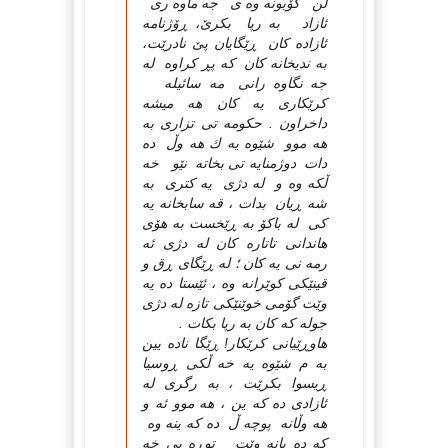
ڵن كۆبونه وه ی جه ماوه ری
ئازاد به رپا بكرێ، ڕۆژنامه
ئازاده كان ڕێگایان پێ نادرێت،
به ندیخانه كان كه پڕ كراوه له
جه نگاوه رانی مه سائیله
كرێكاری یه كان هه میشه
داخراون . حكومه تی تزاری به
هه موو شێوه یه ك هه وڵ ده
دات دوژمنایه تی بخاته نێو خه
ڵكه وه و له دژی یه كتری به
شه ڕیان بدات ، قه سابخانه یه
كی له باكۆ به ڕێخست به هۆی
هاندانی تاتاره كان له دژی ئه
رمه نی یه كان ؛ له ڕێگای ڕق و
قینێكی كوێرانه وه ، ئێستا ده یه
وێت گۆمی خوێنێكی تازه له دژی
جوله كه كان به رپا بكات .
هاوڕێیانی كرێكار! ڕێگا ناده یین
به م شێوه یه خه ڵكی ڕوسیا
ڕیسوا بكرێت ، به رگری له
ئازادی ده كه ین ، هه موو ئه و
هه وڵانه پوچه ڵ ده كه ینه وه
كه ده یانه وێت توڕه یی خه