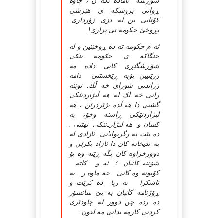
شۆڕشه ئاماده بكه ن ، چاوه
ڕوانی بروسكه ی هێرشی
كۆتایی بن له دژی زۆرداری.
بڕوخێ حكومه تی تزاری!
ئه م حكومه ته ده ڕوخێنین و له
جێگاكه ی حكومه تێكی
شۆڕشگێڕی كاتی داده مه
زرێنیین بۆبه ڕێخستنی دامه
زراندنی شورای خه ڵك. نوێنه
رانی خه ڵك له هه ڵبژاردنێكی
گشتی دا هه ڵده بژێردرێن ، هه
لبژاردنێكی ڕاسته وخۆ، یه
كسان و هه لبژاردنێكی نهێنی .
ده بێت به رگریوانانی ئازادی له
به ندیخانه كان دا ئازاد بكرێن و
دوورخراوه كان بگه ڕێنه وه بۆ
شۆێنه كانیان ؛ ئه و كاته
كۆبونه وه كانی جه ماوه ر به
ئاشكرا به رپا ده كرێت و
ڕۆژنامه كانیان به بێ سانسۆر
ده رده چن دوور له چاودێری
كردنی كارمه ندانی مه لعون.