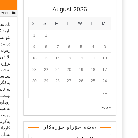
August 2026
, 2008
S
S
F
T
W
T
M
ئامانج
تاریفێک
2
1
نێو به
ده‌بین
9
8
7
6
5
4
3
ره‌وته‌
پلاتفور
16
15
14
13
12
11
10
پرۆژه‌ی
17
18
19
20
21
22
23
به‌شه‌
سیاسه‌
30
29
28
27
26
25
24
یه‌کگر
به‌ تا
31
تووشی 
روداوه
« Feb
نه‌ته‌و
ده‌سه‌ڵ
یه‌گرت
بەشە جۆراو جۆرەکان
کاردان
نه‌دان
بەشە