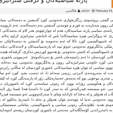
پارته‌ سیاسیه‌کان و گرفتی ستراتیژی 
February 24
admin
by
گشتی
ی گشتی بزوتنه‌وه‌ی رزگاریخوازی نه‌ته‌وه‌یی کورد گه‌یشتن به‌ ده‌سه‌لاتی سیاسییه‌
ی روون‌ سه‌باره‌ت به‌ فورم و چونیه‌تی گه‌یشتن به‌‌م ده‌سه‌ڵاته‌یه‌‌‌‌‌. ئه‌م ناروونیه‌
‌رنامه‌ی‌ سیاسی پارته‌ سیاسیه‌کان، هه‌م له‌ چوارچێوه‌ی هه‌ر کام له‌ به‌شه‌کانی 
درێ. له‌ پرۆگرامی هیزه‌ سیاسیه‌کاندا باس له‌ ئامانجی ستراتیژی کراوه‌ به‌لام هیچ
 له‌ ناسیونالیسمی کورد ناکا که‌‌ ئه‌م نه‌ته‌وه‌یه‌ بۆ گه‌یشتن به‌ ده‌سه‌لاتێکی نه
مێکی یه‌کگرتووی نه‌ته‌وه‌یی ئه‌وتۆ نییه‌ که‌ پارته‌سیاسیه‌کان و لایه‌نه‌کانی دیکه‌ی
 ناسیونالیستی له‌ ئاستی نه‌ته‌وه‌یی بۆ هه‌موو کوردیش ده‌کرێ، گرفته‌که‌ هێنده‌ی 
کانی کوردستان دا ئه‌م راستیه‌مان باشتر بۆ ده‌رده‌که‌وه‌ێ.
ئه‌زموونی باشوری کو
تی کورد خاوه‌نی ستراتیژیه‌کی روون و یه‌کگرتووی نه‌ته‌وه‌یی نییه ده‌خاته‌ به
تووی سیاسی له‌ نێوان هێزه‌ سیاسیه‌کانی باشوری کوردستان له‌ ساڵانی رابردودا بووه
یبه‌ت له‌ سه‌روبه‌ندی لابردنی رژیمی سه‌دام دا، له‌ ده‌ست بچێ. کورد له‌و سال
شه‌ری نیوخۆیی بوو که‌ به‌مه‌ش خه‌ساره‌تێکی زۆر له‌ پارسه‌نگی کورد له‌ کێشه
‌کان و هه‌ڵویستی رۆژانه‌ بوون که‌ ره‌وتی سیاسه‌تی کورد له‌ باشووریان د
ه‌یی. ئه‌و سیستمه‌ فیدڕالیه‌ش که‌ به‌ سه‌ر کورد دا داسه‌پا هه‌تا ئێستا زۆر لایه‌
ات له‌ هه‌ولێر و له‌ به‌غدا له‌ ئارادایه‌ وێنای نا سه‌رکه‌وتوویی ئه‌و سیستمه‌ فیدڕ
ووی نه‌ته‌وه‌یی ته‌نیا له‌ پێوه‌ندی نێوان هه‌ولێر و به‌غد دا نابیندرێ به‌لکوو 
ه‌وه‌ی هه‌یه‌. ناهاوده‌نگی ره‌وتی سیاسی و ناسیونالیستی، بنیاتنانی سیستمێکی 
 به‌ دامه‌زراندنی کۆمه‌ڵگایه‌کی مه‌ده‌نی له‌ باشوری کوردستان ریشه‌ی له‌وه‌دایه