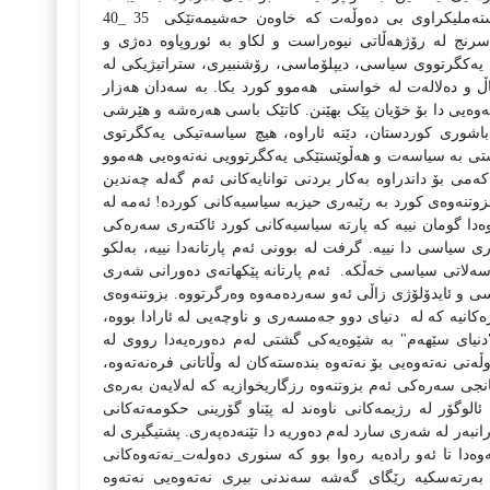
ه‌ملیکراوی بی ده‌وڵه‌ت که‌ خاوه‌ن حه‌شیمه‌تێکی
35 _40
ای سرنج له‌ رۆژهه‌ڵاتی نیوه‌راست و لکاو به‌ ئوروپاوه ده‌ژی‌ و
یاتی یه‌کگرتووی سیاسی، دیپلۆماسی، رۆشنبیری، ستراتیژیکی له‌
حاڵ و ده‌لاله‌ت له‌ خواستی
هه‌موو کورد بکا‌. به‌ سه‌دان هه‌زار
نه‌ته‌وه‌یی دا بۆ خۆیان پێک بهێنن‌. کاتێک باسی هه‌ره‌شه‌ و هێرشی
باشوری کوردستان، دێته‌ ئاراوه،‌ هیچ سیاسه‌تیکی یه‌کگرتوی
ویستی به‌ سیاسه‌ت و هه‌ڵوێستێکی یه‌کگرتوویی نه‌ته‌وه‌یی هه‌موو
‌می بۆ داندراوه‌ به‌کار بردنی توانایه‌کانی ئه‌م گه‌له‌ چه‌ندین
 بزوتنه‌وه‌ی کورد به‌ رێبه‌ری حیزبه‌ سیاسیه‌کانی کورده‌! ئه‌مه‌ له‌
وه‌دا گومان نییه‌‌ که‌ پارته‌ سیاسیه‌کانی کورد ئاکته‌ری سه‌ره‌کی
یاسی دا نییه‌. گرفت له‌ بوونی ئه‌م پارتانه‌‌دا نییه،‌ به‌لکو
ه‌سه‌لاتی سیاسی خه‌ڵکه‌.
ئه‌م پارتانه‌ پێکهاته‌ی‌ ده‌ورانی شه‌ری
 ئایدۆلۆژی زاڵی ئه‌و سه‌رده‌مه‌‌وه‌ وه‌رگرتووه‌‌. بزوتنه‌وه‌ی
کانیه‌ که‌ له‌
دنیای دوو جه‌مسه‌ری و ناوچه‌یی له‌ ئارادا بووه،‌
یای سێهه‌م" به‌ شێوه‌یه‌کی گشتی له‌م ده‌وره‌یه‌دا رووی له‌
ی نه‌ته‌وه‌یی بۆ نه‌ته‌وه‌ بنده‌سته‌کان له‌ وڵاتانی فره‌نه‌ته‌وه،‌
انجی سه‌ره‌کی ئه‌م بزوتنه‌وه‌ رزگاریخوازیه‌ که‌ له‌لایه‌ن به‌ره‌ی
 ئالوگۆر له‌ رژیمه‌کانی ناوه‌ند له‌ پێناو‌ گۆرینی حکومه‌ته‌کانی
انبه‌ر له‌ شه‌ری سارد له‌م ده‌وریه‌ دا تێنه‌ده‌په‌ری. پشتیگیری له‌
‌وه‌دا تا ئه‌و راده‌یه‌ ره‌وا بوو که‌ سنوری ده‌وله‌ت_نه‌ته‌وه‌کانی
به‌رته‌سکیه‌ رێگای گه‌شه‌ سه‌ندنی‌ بیری نه‌ته‌وه‌یی نه‌ته‌وه‌