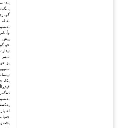
بنده‌ست
بانگه‌
گوتاری
نه‌ له‌
نه‌ته‌و
وڵاتانی
پێش. ه
خۆ گون
ئیداره‌
سه‌ر رۆ
بۆ خۆی
سنووری 
ئێستاش
بکا، چ
فیدڕاڵ
ده‌گه‌ر
نه‌ته‌و
یه‌که‌
له‌ با
خه‌باتی
بچنه‌و