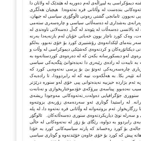
‌ دیمۆکراسی یه‌ لیبڕاڵه‌ی‌‌ له‌م ده‌وریه‌ له‌ هێندێک له‌ ولاتان دا
وه‌کانی بنده‌ست له‌ وڵاتانی فره‌ نه‌ته‌وه‌دا
هیچیان هه‌ڵگری
ه‌یی نه‌بوون.‌ ئامانجی گشتی ره‌وتی ئاڵوگۆری سیاسی له‌ جیهان،
په‌روه‌رانه‌ی به‌شداری له‌ ده‌سه‌ڵاتی سیاسی و چاره‌سه‌ری سته‌می
‌ بالانسی ده‌سه‌ڵات له‌ پێوه‌ند له‌ گه‌ڵ ده‌سه‌لاتی ناوه‌ندی له‌
ه‌ت، وه‌ک کورد ناچار بوون خه‌باتی خۆیان له‌م بازنه‌یه‌دا به‌رنه‌
ر بنه‌مای لێکدانه‌وه‌ی رۆشنبیری کورد بۆ خۆی نه‌بوو، به‌لکو
نی دیکتاتۆره‌کان و کردنه‌وه‌ی که‌شێکی دیموکراسی له‌ وڵات و
‌وی له‌و دیسکورسانه‌ بکه‌ن که‌ له‌ ده‌ره‌وه‌ی کوردستانه‌وه‌ به‌
به‌ تایبه‌ت له‌ راده‌ی رێبه‌ری دا نه‌یده‌توانێ پێگه‌یه‌کی سیاسی
ری چاره‌سه‌ریه‌کی ئه‌وتۆ‌ بێ بۆ پرسی نه‌ته‌وه‌یی کورد که‌
ێپه‌ر بکا‌. به‌ هه‌ڵکه‌وت نییه‌ که‌ له‌ رابردوودا، تا راده‌یه‌ک
 ئه‌م بژارده‌ حیزبیه‌ نه‌یده‌توانی پیی خۆی له‌و سنوره‌ درێژتر
 نسیب نه‌ده‌بوو. پیناسه‌ی بیرۆکه‌ی خۆدموختاریخوازی و ته‌نانه‌ت
 سنووری جۆگرافیایی ده‌وله‌ت_نه‌ته‌وه‌کانی مه‌وجودا ریشه‌ی
رانه‌‌. له‌ راستیدا گوتاری ئه‌و سه‌رده‌مه‌ی زۆربه‌ی‌ بزوتنه‌وه‌
رزگاریخواز. ئه‌م بزوتنه‌وانه‌ له‌ وڵاتانی فره‌ نه‌ته‌وه‌ دا، له‌ پله‌
ی و سه‌رله‌ نوێ دیاریکردنه‌وه‌ی سنوری ده‌سه‌ڵاته‌کان.
ئالوگۆر
ی رابردوو به‌ دواوه‌، رێگای بۆ زۆر له‌ نه‌ته‌وه‌کانی له‌ حاڵی
 مه‌جاله‌ی بۆ کورد ره‌خساند‌ که‌ پارته‌ سیاسیه‌کانی کورد به‌ خۆدا
د هاته‌‌ پیش که‌ کورد بۆ خۆی خاوه‌ن خۆێندنه‌وه‌ و گوتاری سیاسی