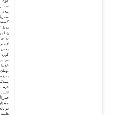
خۆی نی
سه‌نارێ
پله‌ی ی
سه‌ریا
گه‌یشتن
ده‌دا. 
پێداچو
به‌رچاو
لایه‌نی
بکه‌ن ک
کورد د
سیاسیه‌
خۆیدا گ
بۆمان 
به‌رژه‌
پێده‌ک
فره‌ نه
ئالترن
فیدڕاڵی
مودێلی
دوایان