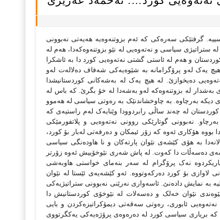
نه‌ته‌وه‌یی کورد…. ئه‌حمه‌د عه‌زیزی
‌. گرفتێکی سه‌ره‌کی که‌ ئه‌م بزوتنه‌وه‌یه‌‌ هه‌یه‌تی نه‌بوونی
 له‌ ستراتیژی سیاسی و نه‌ته‌وه‌یی له‌ نێو بزوتنه‌وه‌که‌دا،‌ هه‌م له‌
کوردستان و هه‌م له‌ ئاستی گشتی نه‌ته‌وه‌یی کورد دا به‌ ئاشکرا
 یه‌ک له‌و پرۆگرامانه‌ به‌ شێوه‌یه‌کی شه‌فاف ده‌لاله‌ت‌ له‌‌و
‌ته‌وه‌یی ده‌یخوازێ‌‌‌. له‌ هیچ یه‌ک له‌ به‌شه‌کانی کوردستانیشدا
 به‌شدار له‌ بزوتنه‌وه‌که‌ له‌و به‌شه‌دا له‌ خۆ بگرێ.‌ که‌ باس له‌
دیکه‌ به‌رچاوه‌‌‌. به‌ چاوخشاندنێک به‌ ره‌وتی سیاسی له‌ هه‌موو
ردستان له‌ چه‌ند ساڵی رابردوودا وێنایه‌ک له‌م راستیه‌ی که‌
‌رچاو‌‌. نه‌بوونی گوتارێکی روونی نه‌ته‌وه‌یی و پلاتفورمێکی
‌‌‌ هۆکاری ئه‌وه‌ که‌ زۆر ئیمکان و ده‌ر‌فه‌تی له‌بار بۆ کورد،
انه‌دا به‌ هۆی کێشه‌ی نێوان پارته‌کان و نا هاوده‌نگی سیاسی
‌ی ده‌سه‌ڵات دا که‌وت. له‌ پاش شه‌ری نێوخۆییش ئه‌وه‌ زۆرتر
یاریکردوه نه‌ک پرۆگرام له‌ سه‌ر بنه‌مای خواستی هاوبه‌شی
نی لاوازی بۆ کورد ده‌رکه‌وتووه‌. ئه‌و کێشه‌یه‌ی ئێستا له‌ نێوان
الیه‌ به‌ نمایش داده‌نێ. ئاسه‌واری نه‌رێنی نه‌بوونی ستراتیژیه‌‌کی
له‌ پێوه‌ندی نێوان خه‌لک و ده‌سه‌لات له‌ نێوخۆی کوردستانیش دا
نه‌ته‌وه‌یی ئابوری، ره‌وتی سه‌قه‌تی دیمۆکراتیزه‌کردن و بایی
‌ که‌ بریاری سیاسی کورد له‌ ده‌ره‌وه‌ی پرۆژه‌یه‌کی یه‌کگرتووی