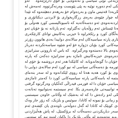
ژیه‌کی نوێی سیاسی و نه‌ته‌وه‌یی بۆ خۆی دارێژێته‌وه‌‌.
ئه‌و
ی له‌م ده‌وره‌ نوێیه‌ به‌ پێی پێویست وه‌رنه‌گرتووه‌. ئه‌مه‌ش له‌‌
کریه‌دا قه‌تیس ماو‌ن‌‌‌‌ و به‌رده‌وام خۆ به‌رهه‌م ده‌هێننه‌وه که‌ تێیدا
له‌ چوار چێوه‌ی به‌ره‌ی رزگاریخوازی بۆ لابردنی دیکتاتۆری و
دنه‌نه‌وه‌ی ئه‌و ده‌سه‌ڵاته‌یه‌ که‌ ناسیونالیسمی کورد هه‌وڵی بۆ
 ئێستاش ئه‌م رۆڵه‌یان نه‌گێراوه‌. ئه‌م پارتانه‌ نه‌ بۆ خۆیان ئه‌و
مه‌ڵگای کورد و رێکخراوه‌ نا حیزبی یه‌کانیش ‌توانای کارتێکه‌ری
ختاری پارته‌ سیاسیه‌کان له‌م سالانه‌ی دواییدا به‌دی هاتوون‌ زۆرتر
سیه‌کانی کورد بۆیان دژواره‌ خۆ له‌و شێوه‌ سیاسه‌تکردنه‌ ده‌رباز
‌ی بالا ده‌سته‌وه‌ وه‌رگیراوه‌‌‌.
که‌ باس له‌ ناروونی ستراتیژی
ه‌وه‌ی حیزبه‌کانیش ئاماژه‌ به‌و ستراتیژه‌ ده‌که‌ن که‌ پارته‌
یان دا گونجاندویانه‌. له‌ کاتێکدا هه‌ر ئه‌م دروشمه‌ بۆ خۆی له‌
فورمه‌ بۆ ده‌سه‌ڵاتی سیاسی‌ له‌ نیو کورد له‌م سالانه‌ی دوایی دا
 بۆ کورد هه‌یه‌‌ هه‌تا له‌ رووی لێکدانه‌وه‌ و له‌ سه‌ر بنه‌مای
ستمه‌ له‌ باسه‌کانی پارته‌ سیاسیه‌کانی کورد دا که‌متر ئاماژه‌ی
می سیاسی خۆیان دا له‌ فورمی فیدراڵی که‌ڵکیان وه‌رگرتوه‌ گرفتی
 توانیبیه‌تی چاره‌سه‌ری بکا. ئه‌م سیستمه‌ نه‌یتوانیوه‌ ته‌نانه‌ت
نیکی له‌و راده‌ش دا که‌ له‌ به‌شێک له‌ وڵاتانی خاوه‌ن سیستمی
ی و زمانی بۆ نمونه‌ له‌ کانادا، سوئیس و‌ بلژیک، که‌ زۆر جار وه‌ک
کوبێک له‌ کانادا له‌ گه‌ل ده‌وڵه‌تی ناوه‌ندی یان کێشه‌ی ئه‌م
‌ سه‌ر دیاریکردنی ده‌سه‌ڵات له‌ برۆکسێل، له‌ پاش هه‌ڵبژاردنی
و گروپه‌ نه‌ته‌وه‌یه‌ له‌ وڵاتی بلژیک دا باکیان له‌وه‌ نیه‌ که‌ سته‌می