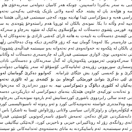
ه‌یی به‌ سه‌ر یه‌کتردا داسه‌پینن،‌ چونکه‌ هه‌ر کامیان‌ ده‌وله‌تی سه‌ربه‌خۆی هاو 
سه‌ و هۆله‌ند یان له‌ پشته. جگه‌ له‌مه‌ ولاتی بلژیک پێته‌ختی یه‌کیه‌تی نه‌ته‌وه
اسی هه‌یه‌ و دیمۆکراسی تێیدا نهادینه‌ بووه،‌ که‌چی سیستمی فیدڕاڵی هێشتا نه‌یتو
ه‌ییه‌ له‌م وڵاته‌ دا بکا. نمونه‌ی بالکان له‌ ئوروپا هه‌م راسته‌وخۆ پێوه‌ندی به‌ 
وه‌. فورمی پێشوی ده‌سه‌ڵات له‌ یوگۆسلاوی یه‌کێک له‌ شێوه‌ به‌رچاو و سه‌رکه‌
نی کێشه‌ی ده‌سه‌ڵات به‌ تایبه‌ت به‌ هاتنه‌ ئارای که‌شی ئازادی بۆ نه‌ته‌وه‌کان له‌ 
 چاره‌سه‌ر بکا‌. له‌وه‌دا گومان نییه‌ که‌ زۆر فاکته‌ری دیکه‌ وه‌ک ده‌خاله‌تی زڵهی
بالکان له‌ پێکه‌وه‌ نه‌ حه‌وانه‌وه‌ی ئه‌م نه‌ته‌وانه‌ به‌و سیستمه‌ فیداڵیه‌ی پێشوود
تی نه‌ته‌وه‌یی نوێ، لاوازی سیستمی فیدراڵی له‌ چاره‌سه‌ری ده‌سه‌ڵات له‌ وڵاتانی 
 سه‌رکه‌وتویی ئه‌زموونی پێکه‌وه‌ژیان له‌ گه‌ڵ سه‌ربه‌کان و ده‌سه‌ڵاتی نادادپه‌ر
وسسازی سوربوونی زۆرینه‌ی ئه‌لبانیه‌کانی کۆسۆڤۆ له‌ سه‌ر پێکهێنانی ده‌وڵه‌تی 
‌گرێ و بۆ که‌یسی کورد یش جێگای تێرامانه‌.
که‌وابوو ده‌کرێ گومانمان له‌وه
‌ی لێی ده‌کرێ بتوانێ فورمێکی گونجاو بێ بۆ کێشه‌ی پڕ له‌ ئالۆزی‌ نه‌ته‌وه‌
‌یه‌کیان له‌ کلتوری دیالۆگ و دێموکراسی نییه‌.
به‌ دوور ده‌زاندرێ‌ که‌ مه‌زنخوا
و ته‌نانه‌ت تورکیه‌ی خاوه‌ن هێندێک بنه‌مای دیموکراسی له‌ دیاریکردنی ده‌سه
ونی چه‌ند سالی رابردووی باشوری کوردستانیش له‌م باره‌وه‌ نمونه‌یه‌کی به‌رچاوه‌
نیوه‌ وه‌لامده‌ری خواسته‌ نه‌ته‌وه‌یه‌کانی کورد و ئه‌و ره‌وته‌ له‌ ناسیونالیسمی کورد 
که‌ لێکۆڵه‌ره‌وان و راوێژکارانی سیاسی ولاتانی رۆژئاواش ئێستا به‌ ئاشکرا باس ل
 دابه‌شکردنی عێراق ده‌که‌ن. ئه‌مه‌ش ئاسۆی ناسه‌رکه‌وتویی کۆنسێپتی فیدراڵی
انه‌ی روانگه‌ی زۆر له‌ روناکبیرانی حیزبی و ناحیزبی کورد، لایه‌نێکی نیگاتیڤی
ر ئه‌م سیستمه‌یه‌‌‌‌. ئه‌م یاساییکردنه‌ به‌ مانای به‌ستنه‌وه‌ی ئه‌ندامه‌کانی نێو سیستم