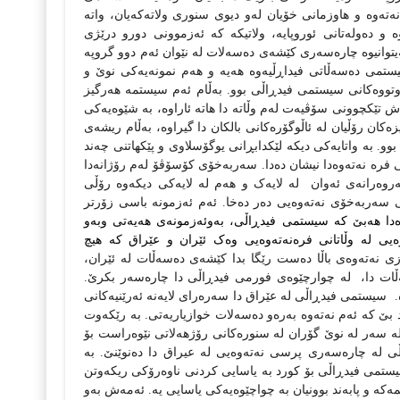
نه‌ته‌وه‌ و هاوزمانی خۆیان له‌و دیوی سنوری ولاته‌که‌یان، واته‌‌
‌ و ده‌وله‌تانی ئوروپایه‌‌‌، ولاتیکه‌ که‌ ئه‌زموونی دورو درێژی
انیوه‌‌ چاره‌سه‌ری کێشه‌ی ده‌سه‌لات له‌ نێوان ئه‌م دوو گروپه‌
سیستمی ده‌سه‌ڵاتی فیداڕڵیه‌وه‌ هه‌یه‌‌ و هه‌م نمونه‌یه‌کی نوێ و
وتووه‌کانی سیستمی فیدڕاڵی بوو. به‌ڵام ئه‌م سیستمه‌ هه‌رگیز
پاش تێکچوونی سۆڤیه‌ت له‌م وڵاته‌ دا هاته‌ ئاراوه، به‌ شێوه‌یه‌کی
زه‌کان رۆڵیان له‌ ئاڵوگۆره‌کانی بالکان دا گیراوه‌، به‌ڵام ریشه‌ی
ا‌ بوو. به‌ واتایه‌کی دیکه‌ لێکدابڕانی یوگۆسلاوی و پێکهاتنی چه‌ند
فره‌ نه‌ته‌وه‌دا نیشان ده‌دا. سه‌ربه‌خۆی کۆسۆڤۆ له‌م رۆژانه‌دا
وه‌رانه‌ی ئه‌وان ‌ له‌ لایه‌ک و هه‌م له‌ لایه‌کی دیکه‌وه‌ رۆڵی
سه‌ربه‌خۆی نه‌ته‌وه‌یی ده‌ر ده‌خا. ئه‌م ئه‌زمونه‌ باسی زۆرتر
‌دا هه‌بێ که‌ سیستمی فیدڕاڵی، به‌وئه‌زمونه‌ی هه‌یه‌تی وبه‌و
یی‌ له‌ وڵاتانی فره‌نه‌ته‌وه‌یی وه‌ک ئێران و عێراق که‌ هیچ
زی نه‌ته‌وه‌ی باڵا ده‌ست رێگا بدا کێشه‌ی ده‌سه‌ڵات له‌ ئێران،
‌ڵات دا، ‌ له‌ چوارچێوه‌ی فورمی فیدڕاڵی دا چاره‌سه‌ر بکرێ.
.
سیستمی فیدڕاڵی له‌ عێراق دا سه‌ره‌رای لایه‌نه‌ ئه‌رێنیه‌کانی
بێ که‌ ئه‌م نه‌ته‌وه‌ به‌ره‌و ده‌سه‌لات خوازیاریه‌تی‌. به‌ رێکه‌وت
ه‌ سه‌ر له‌ نوێ گۆران له‌ سنوره‌کانی رۆژهه‌لاتی نێوه‌راست بۆ
 له‌ چاره‌سه‌ری پرسی نه‌ته‌وه‌یی له‌ عیراق دا ده‌نوێنێ.
به‌
 سیستمی فیدڕاڵی بۆ کورد به‌ یاسایی کردنی ناوه‌رۆکی ریکه‌وتن
ه‌که‌ و پابه‌ند بوونیان به‌‌ چواچێوه‌یه‌کی یاسایی یه‌‌. ئه‌مه‌ش به‌و