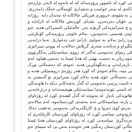
 کورد له‌ باشوور پرۆژه‌یه‌که‌ که‌ له‌ بانه‌وه‌ له‌ لایه‌ن بژارده‌ی
نه‌ماکه‌ی له‌ سه‌ر خواست و به‌شداری کۆمه‌ڵانی خه‌ڵک دامه‌زرێ.
 به‌ شێوه‌ی حزووری فیزیکی چالاکانه‌ له‌ مه‌یدان دایه‌. روژانه‌
تی خۆیان ده‌رده‌برن. مێدیای کوردیش چالاکانه‌ له‌ ئارادایه‌ و
‌ و چ ستراتیژیه‌کی گرتۆته‌ به‌ر، حاڵه‌تێکی ئابستراکی هه‌یه‌. ئه‌و
خاوه‌ن هه‌ستی نه‌ته‌وه‌یین، به‌لام خاوه‌ن پرۆژه‌یه‌کی کۆنکرێتی
‌ رابێ به‌لام به‌ ته‌واوی نازانێ چی ده‌خوازێ‌. ته‌نیا دژایه‌تی
یلگیراو و ته‌نانه‌ت شه‌ری گریلاش ده‌لاله‌ت له‌ بوونی ستراتیژی
ون حه‌شیمه‌ت و خاوه‌ن خواستێکی ره‌وای نه‌ته‌وه‌یی‌ ئه‌گه‌ر له‌ رووی سیاسه‌تێکی یه‌کگرتووی
‌ زیاتر به‌ ده‌ست بهێنی که‌ هه‌تا ئێستا به‌ ده‌ستی هێناوه. له‌م
ره‌زایه‌تی و ده‌نگهه‌ڵبرین هه‌یه‌. ئه‌وه‌ی که‌ ده‌سه‌ڵاتی تورک
نییه‌،‌ به‌ڵام ئه‌وه‌ی که‌ کورد هه‌ر رۆژه‌ی دروشمێکی هه‌یه‌ و
نی ده‌سه‌ڵاتی خۆی هه‌یه‌ به‌لام کورد ستراتیژی بۆ گه‌یشتن به‌
‌ ئاست پرسی نه‌ته‌وه‌یی له‌ گه‌ڵ به‌شه‌کانی دیکه دا‌ هاوده‌نگی
 له‌ ئاستی نێونه‌ته‌وه‌یدا سیاسه‌تێکی هوشمه‌ندانه‌ و درێژخا‌یه‌نی
اتویه‌کی نادیار.
له‌ په‌یوه‌ند له‌ گه‌ڵ کێشه‌ی کورد له‌ رۆژئاوای
 پارته‌ سیاسیه‌کانی ئه‌م به‌شه‌ی کوردستانه‌وه،‌‌ له‌م‌ سالانه‌ی
 به‌ره‌و کوێ ده‌روا و چ کارێگه‌ریه‌کی نه‌ته‌وه‌یی ته‌عقیب ده‌کا،
بارودوخی سیاسی کورد له‌ رۆژئاوای کوردستان کارتێکه‌ری له‌
وه‌رده‌گرێ. سیاسه‌تی کورد له‌ رۆژئاوای کوردستان‌ هه‌تا ئێستا
هه‌ڵاتی کوردستان ره‌نگبێ هه‌ر ئه‌وه‌نده‌ به‌س بێ که‌ سیمای ئه‌و‌