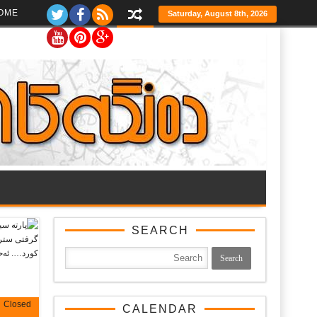
Ski
OME
Saturday, August 8th, 2026
t
th
conten
SEARCH
Closed
CALENDAR