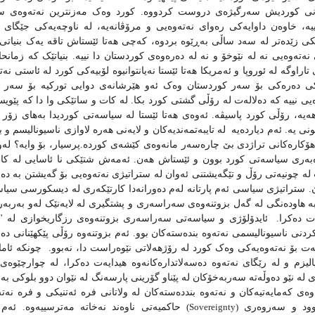
ی کوردیش سه‌رگیژه‌ی دروست کردووه‌.‌‌ کورد وه‌ک مه‌زنترین نه‌ته‌وه‌ی ست
ییه‌، خاوه‌ن داوایه‌کی ره‌وای نه‌ته‌وه‌یی و مرۆڤانه‌یه‌‌‌‌، له‌ ناوچه‌یه‌کی جێگ
ێکی زێده‌تر له‌ سه‌د ساڵی به‌ڕێوه‌ بردوه‌، که‌چی هه‌تا ئێستاش تاقه‌ یه‌ک بن
ه‌ته‌وه‌یی نه‌‌ له‌ نێوخۆ و نه‌ له‌ ده‌ره‌وه‌ی کوردستان دا نییه. بنیاتێک که‌ زمان
تاراوگه‌ له‌ ئوروپا و ئه‌مریکا هه‌تا ئێستا نه‌یانتوانیوه‌ لۆبیه‌کی کورد له‌ ئاستی 
ێکی ده‌ره‌کی بۆ سه‌ر کوردستان وه‌ک ئه‌و هێرشانه‌ی دوایی تورکیه‌ بۆ سه‌ر 
ه‌یی نییه‌ که‌ ده‌لاله‌ت له‌ رۆڵی گشتی کورد بکا. له‌ کات و ساتێکی وا دا‌ که‌ پێ
‌یه‌، رۆڵی کورد پاسیڤه‌. ئه‌وه‌ی هه‌تا ئێستا له‌ سیاسه‌تی کوردیدا به‌های زۆر که
ونی یه‌. ئه‌م دیارده‌یه‌
له‌‌ تایبه‌تمه‌ندیه‌کان و لایه‌نی هه‌ره‌ لاوازی ناسیونالیسم و
 هۆکاره‌کانی تراژدی بێ چاره‌سه‌ر مانه‌وه‌ی کێشه‌ی کورده‌.
پرسیار، بۆ وایه‌؟
له‌
ه‌به‌ری سیاسه‌تی کورد بوون و ئێستاش هه‌ن. ئه‌مه‌ش شتێکی نا ئاسایی له‌ کاری س
ه‌ چونیه‌تی رۆڵ و تێگه‌یشتنی ئه‌وان‌ له‌ ستراتیژی نه‌ته‌وه‌یی بۆ گه‌یشتن به‌ د
 ستراتیژی سیاسی ئه‌م پارتانه‌ له‌م ده‌ورانه‌دا کارتێکه‌ری له‌ دیسکورسی سیاسی و
‌ هاوده‌نگی له‌ گه‌ل بزوتنه‌وه‌ی سه‌راسه‌ری و پشتگیری له‌ لایه‌نێک له‌و به‌ربه‌ره‌
ت ده‌کرا‌.
ئایدۆلۆژی و سیاسه‌تی سه‌راسه‌ری بزوتنه‌وه‌ی رزگاریخوازی له‌ "دن
ردنی ناسیونالیسمی نه‌ته‌وه‌ بنده‌سته‌کان بوو. ئه‌م بزوتنه‌وه‌ رۆڵی پێکهێنانی ده‌وڵه‌ت
به‌ت بۆ نه‌ته‌وه‌یه‌کی وه‌ک کورد له‌ رۆژهه‌لاتی نێوه‌راست دا، نه‌بوو. ‌ چونکه‌ ئام
زم‌ و له‌ رێگای نه‌ته‌وه‌ ده‌سه‌لاتداره‌کانه‌وه‌‌ هیدایه‌ت ده‌کرا، له‌ چوارچێوه‌ی
ی له‌ نێو ده‌وڵه‌ته‌ سه‌ربه‌خۆکان له‌ پێناو گۆرینی پارسه‌نگ له‌ نێوان دوو بلوکی به‌ر
وه‌ی که‌مایه‌تیه‌کان و نه‌ته‌وه‌ بندده‌سته‌کان له‌ ولاتانی فره‌ ئه‌تنیکی و فره‌ نه‌ته
وود و سه‌روه‌ر‌ی
(
Sovereignty)
حاکمیه‌تی ناوه‌ند نه‌خاته‌ مه‌ترسییه‌وه‌. ئه‌م 