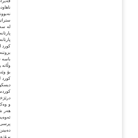
قه‌یرا
ناهاوده
نه‌بوو
ستراتیژ
له‌ سه‌
پارتان
پارتانه
کورد ل
بزوتنه‌
باسه‌ ف
وڵاته‌ 
بۆ وێنه
کورد له
دیسکور
کوردستا
درێژخای
و وه‌ک
هه‌ر ش
ئه‌وه‌ی
پرسی نه
ده‌بینن
پرۆژه‌ی