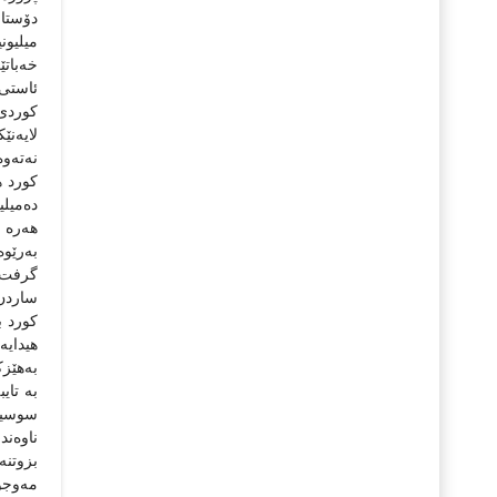
دۆستان
میلیون
خه‌بات
ئاستی ن
کوردی ‌
لایه‌ن
نه‌ته‌و
کورد هه
ده‌میلی
هه‌ره‌
به‌رێو
گرفت ل
ساردن.
کورد به
هیدایه‌
به‌هێزک
به‌ تای
سوسیالی
ناوه‌ند
بزوتنه‌
مه‌وج