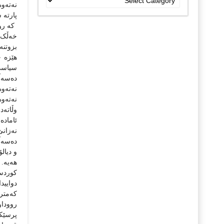
نه‌ته‌
جۆراو
پارته‌
جۆرەکان
که‌ رو
خه‌ڵک 
بزوتنه
هێزه جه
سیاسی و
ده‌سه‌
نه‌ته‌و
وڵاته‌د
ئاماده
نه‌زان
ده‌سه‌
و دیالۆ
هه‌یه‌‌
کوردستا
دواییدا
که‌متر
رووداو
پرسێکی