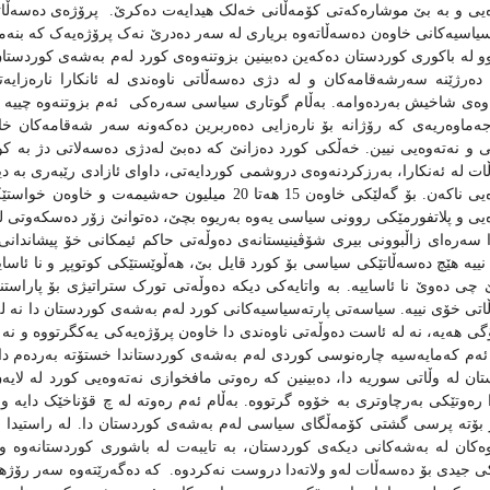
وه‌یی و به بێ‌ موشاره‌که‌تی‌ کۆمه‌ڵانی خه‌لک هیدایه‌ت ده‌کرێ.
پرۆژه‌ی ده‌سه‌ڵاتی
 سیاسیه‌کانی خاوه‌ن ده‌سه‌ڵاته‌وه‌ بریاری له‌ سه‌ر ده‌درێ نه‌ک پرۆژه‌یه‌ک که‌ ب
و له‌ باکوری کوردستان ده‌که‌ین ده‌بینین بزوتنه‌وه‌ی کورد له‌م به‌شه‌ی کوردستان
ده‌رژێنه‌ سه‌رشه‌قامه‌کان و له‌ دژی ده‌سه‌ڵاتی ناوه‌ندی له‌ ئانکارا ناره‌زایه‌
‌وه‌ی شاخیش به‌رده‌وامه‌. به‌ڵام گوتاری سیاسی سه‌ره‌کی
ئه‌م بزوتنه‌وه‌ چییه
‌ماوه‌ریه‌ی‌ که‌ رۆژانه‌ بۆ‌ ناره‌زایی ده‌ه‌ربرین ده‌که‌ونه‌‌ سه‌ر شه‌قامه‌کان 
 نه‌ته‌وه‌یی نیین‌. خه‌ڵکی کورد ده‌زانێ که‌ ده‌بێ له‌دژی ده‌سه‌لاتی دژ به‌ کورد
ڵات له‌ ئه‌نکارا، به‌رزکردنه‌وه‌ی دروشمی کوردایه‌تی، داوای ئازادی رێبه‌ری به‌ د
نه‌ته‌وه‌یی ناکه‌ن. بۆ گه‌لێکی‌ خاوه‌ن 15 هه‌تا 20 میلی
ه‌یی و پلاتفورمێکی روونی سیاسی یه‌وه‌ به‌ریوه‌ بچێ، ده‌توانێ زۆر ده‌سکه‌وتی له‌وه
ا سه‌ره‌ای زاڵبوونی بیری شۆڤینیستانه‌ی ده‌وڵه‌تی حاکم ‌‌ئیمکانی خۆ پیشاندانی نا
‌ نییه‌ هێچ ده‌سه‌ڵاتێکی سیاسی بۆ کورد قایل بێ، هه‌ڵوێستێکی کوتوپڕ و نا ئاسایی 
ێ چی ده‌وێ نا ئاساییه‌. به‌ واتایه‌کی دیکه‌ ده‌وڵه‌تی تورک ستراتیژی بۆ پاراست
ڵاتی خۆی نییه‌. سیاسه‌تی پارته‌سیاسیه‌کانی کورد له‌م به‌شه‌ی کوردستان دا نه‌ له
گی هه‌یه‌، نه‌ له‌ ئاست ده‌وڵه‌تی ناوه‌ندی دا خاوه‌ن پرۆژه‌یه‌کی یه‌کگرتووه‌ و نه‌
. ئه‌م که‌مایه‌سیه‌ چاره‌نوسی کوردی له‌م به‌شه‌ی کوردستاندا خستۆته‌ به‌رده‌م داه
ن له‌ وڵاتی سوریه‌ دا، ده‌بینین که‌ ره‌وتی مافخوازی نه‌ته‌وه‌یی کورد له‌ لایه‌ن
 ره‌وتێکی به‌رچاوتری به‌ خۆوه‌ گرتووه‌. به‌ڵام ئه‌م ره‌وته‌ له‌ چ قۆناخێک دایه‌ و
 بۆته‌‌ پرسی گشتی کۆمه‌ڵگای سیاسی له‌م به‌شه‌ی کوردستان دا. له‌ راستیدا 
ه‌کان له‌ به‌شه‌کانی دیکه‌ی کوردستان،‌ به‌ تایبه‌ت له‌ باشوری کوردستانه‌وه‌ 
 جیدی بۆ ده‌سه‌ڵات له‌و ولاته‌دا دروست نه‌کردوه‌.
که‌ ده‌گه‌رێته‌وه‌ سه‌ر رۆژ