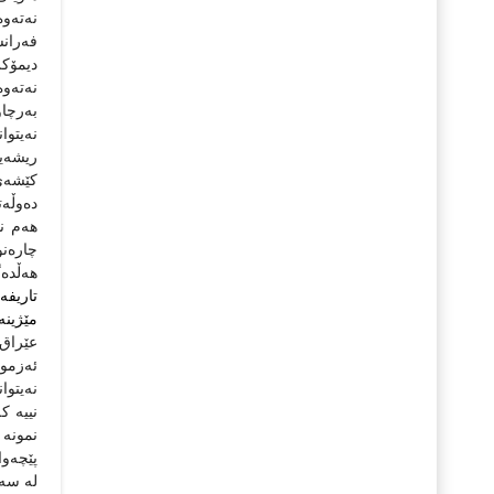
نه‌ته‌و
فه‌ران
دیمۆکر
نه‌ته‌و
به‌رچا
نه‌یتوا
ریشه‌یی
کێشه‌ی 
ده‌وڵه‌
هه‌م نا
چاره‌ن
هه‌ڵده
تاریفه
مێژینه
عێراق 
ئه‌‌زم
نه‌یتوا
نییه‌ 
نمونه‌
پێچه‌و
له‌ سه‌