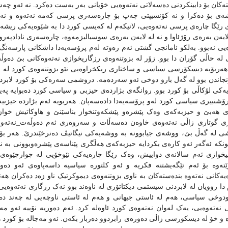
ه‌کان بۆ دابینکردنی ده‌سه‌لاتی نه‌ته‌وه‌یی خۆیانی به‌ر به‌ست ده‌کرد. نه‌ ئه‌و چه‌شنه
شه‌ی بۆ ده‌کرا و نه‌ کۆنسیپتی چه‌پ بۆ چاره‌سه‌ری پرسی که‌مه‌ نه‌ته‌وه‌ و نه‌ته‌
 رێگا چاره‌ی پرسی نه‌ته‌وه‌یی، لانیکه‌م له‌ که‌یسی کورد دا به‌ شێوه‌یه‌کی ریش
 لایه‌ن به‌ره‌ی رۆژئاوا و نه‌ له‌ لایه‌ن به‌ره‌ی سوسیالیزمه‌وه‌، چاره‌سه‌ری ناداد
ه‌یی نه‌بوو. به‌لکو ئامانجی گشتی ئه‌م ره‌وته‌ له‌م پرۆسه‌یه‌دا داشکانی پارسه‌نگ له
 له‌ حاڵی گۆران دا بوو. زۆر له‌ بزوتنه‌وه‌ی رزگاریخوازی‌ نه‌ته‌وه‌‌‌کانی بێ ده‌وڵ
ه‌ربۆیه‌ دیسکۆرسی سیاسی و ساختاری ریکخراوه‌یی نێو بزوتنه‌وه‌ی کورد له‌ سه‌
جاندن بوو له‌ گه‌ل بارو دوخی ئه‌و سه‌رده‌مه‌. دروشمی سه‌ره‌کی بۆ کورد لابرد
یه‌کی لۆکاڵی بۆ کورد بوو. روانگه‌ی بژارده‌ی حیزبی و سیاسی کورد ده‌بوایه‌ په‌یره
شنبیری سیاسی کورد له‌و پرۆسه‌یه‌دا داده‌سه‌پان. هه‌ربویه‌ ئه‌م بژارده‌‌ حیزبیه‌ 
 هه‌بێ و حیزبه‌که‌ی وه‌ک پێشره‌و پێشکه‌وتنخواز بناسێنێ و هاوکاتیش خوازیا
گوتاری زاڵی نه‌ته‌وه‌ی خاوه‌ن ده‌سه‌ڵات و سه‌روه‌ری‌ ئه‌م ده‌وڵه‌ت_نه‌ته‌و‌انه‌ ت
ی له‌ گه‌ڵ بێ، ووشه‌ی جیابوونه‌ به‌ ووشه‌یه‌کی نیگاتیڤ ده‌نرخێندرێ. هه‌ر بۆیه‌
ونکه‌ ئه‌گه‌ر ئه‌و کاره‌ی بکردایه‌ حیزبه‌که‌ی هه‌ڵگری پێناسه‌ی پێشره‌وبوونی به‌
یخوازی ئه‌م سالانه‌ی دواییش، وه‌ک رێگا چاره‌یه‌کی نێوخۆیی له‌ چوارچێوه‌ی
ێته‌وه‌ بۆ ئه‌م تێگه‌یشتنه‌ فکریه‌ و ئه‌و کلتوره‌ سیاسیه‌‌ داسه‌پاوه‌ی ئه‌و ده‌و
ه‌یه‌کانی نه‌ته‌وه‌ بنده‌سته‌کان به‌ ناوی بزوتنه‌وه‌ی دیموکرتیک ناو زه‌د ده‌کران هه‌تا 
م دا روویان له‌ لابردنی سیستمی دیکتاتۆری له‌ ناوه‌ند بوو نه‌ک رزگاری نه‌ته‌وه‌ی
رودوخی سیاسی، هه‌م له‌ ئاستی جیهانی و هه‌م له‌ ئاستی ناوچه‌یی له‌ چه‌ند ده‌یه‌
 نه‌ته‌وه‌یی، یه‌ک له‌وان نه‌ته‌وه‌ی کورد‌ ئاوه‌له‌ کرد. ئه‌م ده‌وریه ‌نۆییه‌ ئه‌و
ه‌ و خۆ له‌ دیسکورسی زاڵی ده‌وره‌ی رابردوو ده‌رباز بکه‌ن. ئه‌و مه‌‌جاله‌ بۆ کور