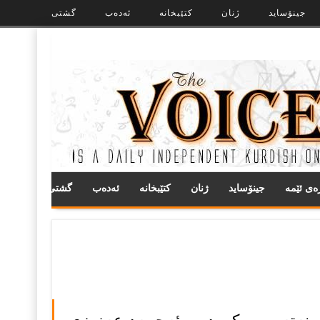
جینۆساید
ژنان
کتێبخانە
ئەدەب
گشتی
ره‌ی ئێمه
جینۆساید
ژنان
کتێبخانە
ئەدەب
گشتی