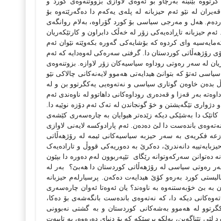
رتووه‌ بێنینه‌ به‌رچاو بو ئه‌وه‌ی لاوازی بزووتنه‌وه‌ی کورد و
ان له‌ نێو ئه‌م حیزبانه‌‌ له‌ پله‌ی‌ یه‌که‌م دا ده‌گه‌رێته‌وه‌ بۆ‌
ه‌م‌. هه‌ل و مه‌رجی سیاسی بۆ کورد گۆراوه‌، به‌لام روانگه‌ی
ه‌م حیزبانه‌‌ تاڕاده‌یه‌کی زۆر له‌ خه‌ڵک دابراون و کارتێکه‌ریان
مایه‌سیه‌ وای کردوه‌ که‌ بۆشایه‌کی گه‌وره‌ بکه‌وێته‌ نێوان ئه‌م
ی رۆژهه‌ڵاتی کوردستان دا. گرفتی سه‌ره‌کی له‌وه‌دایه‌ که‌ ئه‌م
ریان له‌ سه‌ر ره‌وتی روداوه‌ سیاسیه‌کان زۆر لاوازه‌. بزوتنه‌وه‌ی
اسی ئه‌تۆ که‌ بتوانێ هیدایه‌تی هه‌موو لایه‌نه‌کانی چالاکی نێو
هه‌وڵ بده‌ن خاوه‌ن گوتاری سیاسی و نه‌ته‌وه‌یی یه‌کگرتوو بن و له‌
ه‌ به‌ر قه‌زا و قه‌ده‌ری روداوه‌کانی داهاتوو له‌ ناوه‌ندی ئه‌م
 و‌ دژواری تێگه‌یشتن و خۆ گونجاندن له‌ ته‌ک ئه‌م دۆزه‌ نوێیه دا‌‌.
له‌ کاتێک دا به‌شێکی دیکه‌ زێده‌تر هیوایان به‌ چاره‌سه‌ری کێشه‌ی
‌ته‌وه‌ی بانده‌ست دا لێ ده‌ده‌ن. ئه‌م پارادوکسه‌‌ لایه‌نی لاوازی
‌ فکریه‌ی‌ به‌ سه‌ر حیزبه‌ سیاسیه‌کانی ئیمه‌ له‌ رۆژهه‌ڵاتی
یزبایه‌تییه‌ دانه‌ندرێ، ده‌کرێ به‌ ده‌وریه‌کی قووڵ و تاراده‌یه‌ک
ه‌ ده‌توانن سه‌رکه‌وتوانه‌ رێگای
تێپه‌ربوون له‌م ده‌وره‌‌ دا‌ بپێون
سه‌ر ره‌وتی سیاسی له‌ رۆژهه‌ڵاتی کوردستان دا هه‌بێ؟
به‌ر له‌
نالیستی کورد به‌ره‌و کۆێ هیدایه‌ت ده‌که‌ن. پرسیارله‌م حیزبانه‌
 به‌ بێ خۆبه‌ستنه‌وه‌ به‌ ناوه‌ند؟ یان ئه‌وه‌تا ئه‌وان چاره‌سه‌ری
ه‌وه‌کانی دیکه دا، که‌ نه‌ته‌وه‌ی بانده‌ست بانگه‌شه‌ی بۆ ده‌کا،
‌کگرتوو له‌ هه‌موو به‌شه‌کانی کوردستان و‌ به‌ گشتی نه‌بوونی
لێی تێناگه‌ین، به‌لکو پرسێکه‌ که‌ بۆ‌ دنیای ده‌ره‌وه‌، به‌ تایبه‌ت