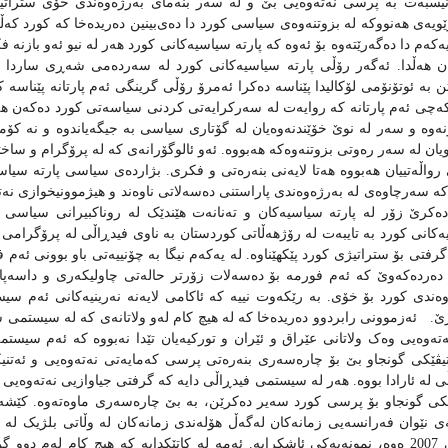
سبه‌ت به‌ پرسی نه‌ته‌وه‌یی‌ بێ و له‌ سه‌ر بنه‌مای به‌رژه‌وه‌ندی خۆی ستراتی
ویه‌ی‌ هه‌نووکه‌ له‌ بزوتنه‌وه‌ی سیاسی کورد دا ده‌ی‌بینین ده‌ریده‌خا که‌ کورد که‌ڵک
ه‌که‌م‌ دا ده‌گه‌رێته‌وه‌ بۆ ئه‌وه‌ که‌ پارته‌ سیاسیه‌کانی کورد هه‌ر له‌ نیو ئه‌و بازنه‌ ف
ن هه‌ڵدا‌. ئه‌گه‌ر رۆڵی پارته‌ سیاسیه‌کانی کورد له‌ سه‌رده‌می شه‌ڕی ساردا 
 به‌ ئوتۆنۆمی لۆکالیدا پێناسه‌ ده‌کرا ئه‌مرۆ رۆڵی گرینگی ئه‌م پارتانه‌ پێناسه‌ کر
که‌چی‌ ئه‌م پارتانه‌ که‌ روایه‌ت له‌ سه‌رکرایه‌تی کردنی سیاسه‌تی کورد ده‌که‌ن هه‌تا
نه‌وه‌ و سه‌ر له‌ نوێ خۆێندنه‌وه‌یان له‌ گۆتاری سیاسی به‌ جیگه‌یاندوه‌ و نه‌ کۆ
یان له‌ سه‌ر ره‌وتی بزوتنه‌وه‌که‌ هه‌بووه‌. ئه‌و ئالوگۆرانه‌ی که‌ له‌ پرۆگرام و سا
 رواڵه‌تییان هه‌بووه‌ هه‌تا لایه‌نی بنه‌ره‌تی و فکری. بژارده‌ی سیاسی پارته‌ سیا
ه‌ سه‌رچاوه‌ی له‌ به‌رژه‌وه‌ندی پاراستنی ده‌سه‌لاتی ناوه‌ند و هیژموونیخوازی نه‌ته‌وه
ه‌کرێ زۆر له‌ پارته‌ سیاسیه‌کان و ته‌نانه‌ت هێندێک له‌ روناکبیرانی سیاسی ده‌ر
کانی کورد به‌ تایبه‌ت له‌ رۆژهه‌ڵاتی کوردستان به‌ ناوی فیدڕاڵی‌ له‌ پرۆگرامی خۆ
رفتی بۆ ستراتیژی کورد پێکهێناوه‌. له‌ یه‌که‌م نیگا به‌ چۆنییه‌تی باو بوونی ئه‌م 
ده‌رده‌که‌وێ که‌ ئه‌م فورمه‌ بۆ ده‌سه‌لات زۆرتر‌ حاله‌تی چاولیکه‌ری و داسه‌پاوی
وه‌ندی کورد بۆ خۆی. به‌ رێکه‌وت نییه‌ که‌ ئاکامی لایه‌نه‌ نه‌رینیه‌کانی ئه‌م سی
رێ.
ئه‌زموونی رابردوو ده‌ریده‌خا که‌ له‌ هیچ کام له‌و ولاتانه‌ی که‌ له‌ سیست
‌ته‌وه‌یی وه‌ک ولاتانی عێراق و ئێران و تورکیه‌یان تێدا نه‌بووه‌‌ که‌ ئه‌م سیستمه‌
اتیڤێکی گونجاو بێ بۆ چاره‌سه‌ری بنه‌ره‌تی پرسی که‌مایه‌تی نه‌ته‌وه‌یی و ئه‌ت
 له‌ ئارادا بووه‌‌‌‌. هه‌ر له‌ سیستمی فیدڕاڵی دایه‌ که‌ گرفتی جیاوازیی نه‌ته‌وه‌ی
کی گونجاو بۆ پرسی کورد سه‌یر ده‌کرێن، به بێ چاره‌سه‌ری ماوه‌ته‌وه‌‌‌. کێشه‌ی 
ه‌ی نێوان فه‌رانسه‌یی زمانه‌کان له‌گه‌ڵ هۆله‌ندی زمانه‌کان له‌ وڵاتی بلژیک له
هاوینی 2007 ه‌وه،‌ نمونه‌یه‌کی ئاشکرایه‌. ئه‌مه‌ له‌ کاتێکدایه‌ که‌ هیج کام له‌م دو