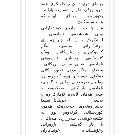
رێنمای خۆی ده‌بێ ره‌چاوبکرێ. هه‌ر
خۆێنه‌رێکی شاره‌زا ئه‌م پرسیارانه‌ ،
بخوێنێته‌وه‌، توانای تایپسته‌که‌
هه‌ڵده‌سه‌نگێنێ.
هه‌ر چه‌نده‌ ژماره‌ی خوێندکارانی
پولی شه‌شه‌می ئاماده‌یی ،
له‌شکرێک بوون، له‌ چاو ژماره‌ی
خوێندکارانی پیشه‌یی، به‌ڵام
که‌موکوڕی پرسیاره‌کانیان، وه‌ک
کێشه‌که‌ی پرسیاری ئه‌زموونی
ئاماده‌یی پیشه‌ی- به‌شی بازرکانی ،
سه‌داو ده‌نگدانه‌وه‌ی نه‌بوو. کاتێ
ده‌نگۆی ئه‌وه‌ بڵآو بۆوه‌، که‌ پرسیارو
وه‌ڵامی ئه‌زموونی زمانی ئینگلیزی-
ئاماده‌یی بازرگانی، به‌یه‌که‌وه‌و له‌
سه‌ر هه‌مان ڵاپه‌ره‌ تۆمارکراوه‌ و
به‌سه‌ر خوێندکارانیشدا
به‌شراوه‌ته‌وه‌، خه‌به‌ره‌که‌ هه‌موو
کوردستانی گرته‌وه‌و بوو به‌
بنێشته‌خۆشه‌ی سه‌رزاری میدیاکان،
تا کار گه‌یشته‌ ناڕه‌زایی
وخۆپێشاندانی خوێندکاران