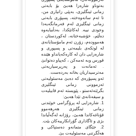
به‌توناو شاره‌زا هه‌بێ بۆ بابه‌تی
زمانی ئینگلیزی، به‌پێی زانیاری من،
تا ئه‌م ساته‌وه‌خته‌، پسپۆری بابه‌تی
زمانی ئینگلیزی له‌م فه‌رمانگه‌یه‌دا
وجودی نییه‌. له‌کاتێکدا، به‌دڵنیایه‌وه‌
ده‌ڵێم، خۆشبه‌ختانه‌، له‌کوردستان ،
هه‌مووده‌م، زۆرن ئه‌م مامۆستایانه‌ی
له‌ لوتکه‌ی بلیمه‌تی و پسپوری و
شاره‌زایی دان له‌ کاره‌که‌یانداو هێنده‌
قورس وبه‌ ئه‌مه‌کن ، که‌پیاو ده‌توانێ
. ئه‌مانه‌ت و په‌رپرسیاریه‌تی
مه‌ترسیداریان بخاته‌ به‌رده‌ست.
ئه‌و پسپۆره‌ی که‌ ده‌بێ مه‌سئولیه‌تی
ئه‌زموونی زمانی ئینگلیزی
بگرێته‌ئه‌ستو ، پێویسته‌ ئه‌م قابیلیه‌ت
و سیفه‌تانه‌ی تێدا هه‌بێ:
1. شاره‌زایی له‌ پرۆگرامی خوێندنی
زمانی ئینگلیزی هه‌رهه‌موو
قۆناغه‌کاندا هه‌بێ، رۆژانه‌ له‌گه‌ڵیاندا
بژی و ئاگاداری گۆرانکارییه‌کان بێت.
2. جێگای متمانه‌و ده‌ستپاکی و
هه‌ڵگرتنی مه‌سئولیه‌ت بێ.