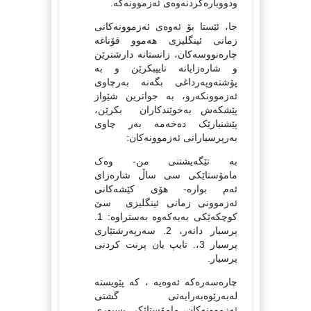
ودووباره‌کردنه‌وه‌ی ئه‌زموونه‌که‌.
جا، ئێستا بۆ ئه‌وه‌ی ئه‌زموونه‌کانی
زمانی ئینگلیزی هه‌موو قۆناغه‌
چاره‌نووسه‌کان، زانستانه‌ دارشترێن
و شاره‌زایانه‌ تایپبکرێن و به‌
پۆشته‌وپه‌رداغی بگه‌نه‌ به‌رچاوی
ئه‌زموونکه‌رو، به‌ جواترین شێواز
پێشکه‌ش به‌خوێندکاران بکرێن،
پێشنیارێک ده‌خه‌مه‌ به‌ر چاوی
به‌رپرسیارانی ئه‌زموونه‌کان:
به‌ تێگه‌یشتنی من- وه‌ک
مامۆستاێکی سی ساڵ شاره‌زای
ئه‌م بواره‌- هۆی کێشه‌کانی
ئه‌زموونی زمانی ئینگلیزی سێ
کوچکه‌ێکی به‌یه‌که‌وه‌ به‌ستراوه‌: 1.
پرسیار دانه‌ر، 2. سه‌رپه‌رشتێاری
پرسیار 3،. تایپ یان پرنت کردنی
پرسیار.
چاره‌سه‌ره‌که‌ ئه‌وه‌یه‌ ، که‌ پێویسته‌
له‌به‌رێوه‌به‌رایه‌تی گشتی
ئه‌زموونه‌کان، مامۆستاێکی پسپوری