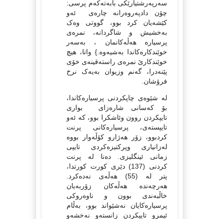
سه‌رپه‌رشتیارێکی بابه‌ته‌که‌م پرسی:
چۆن دادپه‌روه‌رانه‌ چاره‌ی ئه‌و
کێشه‌یان کرد بوو، گووتی وه‌ک
به‌خشیش و شاگردانه‌، نمره‌ی
پرسیاره‌ هه‌ڵه‌کانمان ، به‌سه‌ر
خوێندکاره‌کاندا به‌شیه‌وه‌.} واتا، هیچ
خوێندکارێ نمره‌ی راسته‌قینه‌ی خۆی
پێنه‌درا، گه‌نم وزیوان به‌یه‌ک نرخ
فرۆشان.
له‌ شێوه‌ی چاپکردنی پرسیاره‌کاندا،
بۆ که‌سانی شاره‌زای بواری
تایپکردن روون وئاشکرا بوو، که‌ ئه‌و
تایپسته‌ی، پرسیاره‌کانی پرنت
کردبوو، زۆر هه‌ژارو کۆڵه‌وار بووه‌
له‌زانیاری وپرکتیزه‌کردی تایپی
زمانی ئینگلیزی. ده‌نا له‌ پرنت
کردنی (137) دێری کورت کورتدا،
پتر له‌ (55) هه‌ڵه‌ی نه‌ده‌کرد.
هه‌رچه‌نده‌ هه‌ڵه‌کان زۆربه‌یان
خاڵبه‌ندی بوون و ناوه‌روکی
پرسیاره‌کایان نه‌شێواند بوو، به‌ڵام
ئیمرو تایپکردن زانسته‌و نه‌خشه‌و