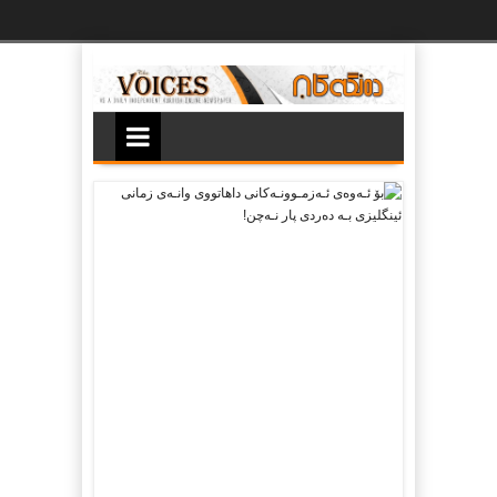
Ski
t
th
conten