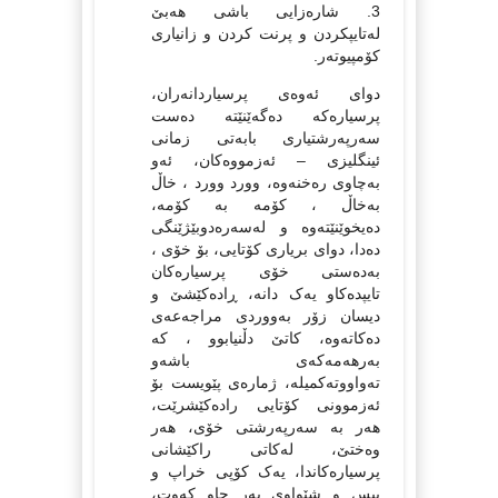
3. شاره‌زایی باشی هه‌بێ
له‌تایپکردن و پرنت کردن و زانیاری
کۆمپیوته‌ر.
دوای ئه‌وه‌ی پرسیاردانه‌ران،
پرسیاره‌که‌ ده‌گه‌ێنێته‌ ده‌ست
سه‌رپه‌رشتیاری بابه‌تی زمانی
ئینگلیزی – ئه‌زمووه‌کان، ئه‌و
به‌چاوی ره‌خنه‌وه‌، وورد وورد ، خاڵ
به‌خاڵ ، کۆمه‌ به ‌کۆمه‌،
ده‌یخوێنێته‌وه و‌ له‌سه‌ره‌دوبێژێنگی
ده‌دا، دوای بریاری کۆتایی، بۆ خۆی ،
به‌ده‌ستی خۆی پرسیاره‌کان
تایپده‌کاو یه‌ک دانه‌، ڕاده‌کێشێ و
دیسان زۆر به‌ووردی مراجه‌عه‌ی
ده‌کاته‌وه‌، کاتێ دڵنیابوو ، که‌
به‌رهه‌مه‌که‌ی باشه‌و
ته‌واووته‌کمیله‌، ژماره‌ی پێویست بۆ
ئه‌زموونی کۆتایی راده‌کێشرێت،
هه‌ر به‌ سه‌رپه‌رشتی خۆی، هه‌ر
وه‌ختێ، له‌کاتی راکێشانی
پرسیاره‌کاندا، یه‌ک کۆپی خراپ و
پیس و شێواوی به‌ر چاو که‌وت،