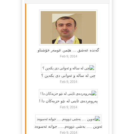
گه‌نده‌ عه‌شق … هێمن عومه‌ر خۆشناو
Feb 9, 2014
چی لە سالە و ئەوانی دی بكەین ؟
Feb 9, 2014
پەروەردەی ئاینی لە نێو حزبەکان دا !
Feb 9, 2014
ئەوین …. بەشی دووەم….. جوانە ئەسوەد
Feb 9, 2014