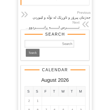
Previous
جەژنتان پیرۆز و ئاوڕێک لە تۆڵە و لێبوردن
Next
تــــــــــــرس لــــــــه ‌ڕابــــــــردوو…
SEARCH
CALENDAR
August 2026
S
S
F
T
W
T
M
2
1