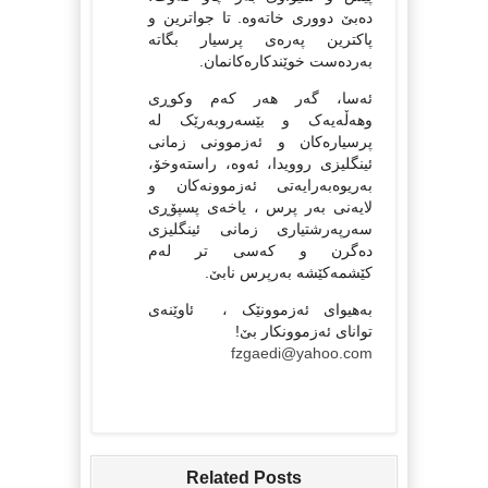
ده‌بێ دووری خاته‌وه. تا جواترین و
پاکترین په‌ره‌ی پرسیار بگاته‌
به‌رده‌ست خوێندکاره‌کانمان.
ئه‌سا، گه‌ر هه‌ر که‌م وکوڕی
وهه‌ڵه‌یه‌ک و بێسه‌روبه‌رێک له‌
پرسیاره‌کان و ئه‌زموونی زمانی
ئینگلیزی روویدا، ئه‌وه‌، راسته‌وخۆ،
به‌ریوه‌به‌رایه‌تی ئه‌زموونه‌کان و
لایه‌نی به‌ر پرس ، یاخه‌ی پسپۆڕی
سه‌رپه‌رشتیاری زمانی ئینگلیزی
ده‌گرن و که‌سی تر له‌م
کێشمه‌کێشه‌ به‌رپرس نابێ.
به‌هیوای ئه‌زموونێک ، ئاوێنه‌ی
توانای ئه‌زموونکار بێ!
fzgaedi@yahoo.com‌
Related Posts