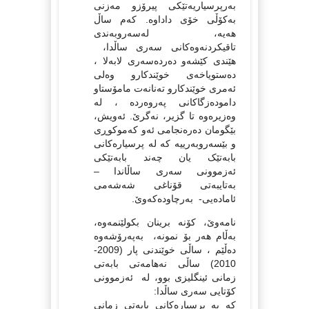
به‌رپرسیاریه‌تێکی پیرۆزو مه‌زنی
به‌کۆڵی خۆی داداوه‌. که‌م ساڵ
هه‌یه‌، له‌سه‌روبه‌ندی
تاقیکردنه‌وه‌کانی سه‌ری ساڵدا،
هێندی کێشه‌و ده‌رده‌سه‌ری لابه‌لا ،
ده‌ستویاخه‌ی خوێندکارو وه‌لی
ئه‌مری خوێندکارو ته‌نانه‌ت مامۆستاو
داموده‌زگاکانی په‌روه‌رده‌ ، له‌
وه‌زیره‌وه‌ تا گزیر، نه‌گرێ. ئه‌ویش،
بێگومان ده‌ره‌نجامی ئه‌و که‌موکوڕی
و بێسه‌روبه‌رییه‌ که‌ له‌ پرسیاره‌کانی
بابه‌تێک یان چه‌ند بابه‌تێکی
ئه‌زموونی سه‌ری ساڵاندا –
به‌تایبه‌تی قۆناغی شه‌شه‌می
ئاماده‌یی- به‌رچاوده‌که‌وێ.
نامه‌وێ، کۆنه‌ برینان بکولێنمه‌وه‌،
به‌ڵام هه‌ر بۆ نمونه‌، به‌په‌رۆشه‌وه‌
ده‌ڵێم ، ساڵی خوێندنی پار (2009-
2010) ساڵی نه‌هامه‌تی بابه‌تی
زمانی ئینگلیزی بوو، له‌ ئه‌زموونی
کۆتایی سه‌ری ساڵدا:
که‌ به‌ پرسیاره‌کانی بابه‌تی زمانی