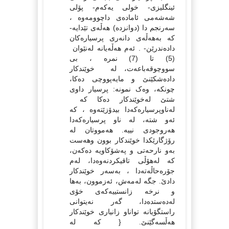
ئینگلیزی- خولی یه‌که‌م- پۆلی
شه‌شه‌می ئاماده‌ی داچوومه‌وه‌ ،
سه‌رنجم دا (دوانزده‌) هه‌ڵه‌ی تێدایه‌-
که‌ به‌هه‌ڵه‌ی دانه‌ری پرسیاره‌کان
داده‌ندرێن- . ئه‌م هه‌ڵه‌یانه‌ له‌نێوان
(5) تا (7) نمره‌ ، بی
سووچوقه‌باعه‌ت، ‌له‌ خوێندکار
داده‌شکێنێ و مایه‌پووچی ده‌کا،
چونکه‌، وه‌ک نمونه‌: پرسیار داوی
شتێ له‌خوێندکار ده‌کا که‌
له‌ناوپرسیاره‌که‌دا بیدۆزێته‌وه‌ ، که‌
ئه‌و شته‌، له‌ ناو پرسیاره‌که‌دا
هه‌روجودی نییه‌. هه‌مووتان له‌
رۆژگارێکدا خوێندکار بوون وهه‌ست
به‌و نارحه‌تی و په‌شۆکاویه‌ ده‌که‌ن،
که‌ له‌هۆڵی تاقیکردنه‌وه‌دا، له‌م
جۆره‌حاڵه‌ته‌دا ، به‌سه‌ر خوێندکار
دادێ. جگه‌ له‌مه‌ش، ئه‌زموون، به‌ها
و نرخه‌ زانستییه‌که‌ی خۆی
له‌ده‌ستده‌دا، گه‌ر نه‌یتوانی
راستگۆیانه‌ تواناو زانیاری خوێندکار
هه‌ڵسه‌گێنێ. { که‌ له‌