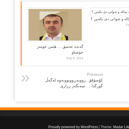
لە و ئەوانی دی بكەین ؟
F
گه‌نده‌ عه‌شق … هێمن عومه‌ر
خۆشناو
Feb 9, 2014
Previous
كۆسۆڤۆ.. رووبەڕووبوونەوە لەگەڵ
گورگدا…. سەنگەر زراری
.
Proudly powered by WordPress
|
Theme:
Madar Lit