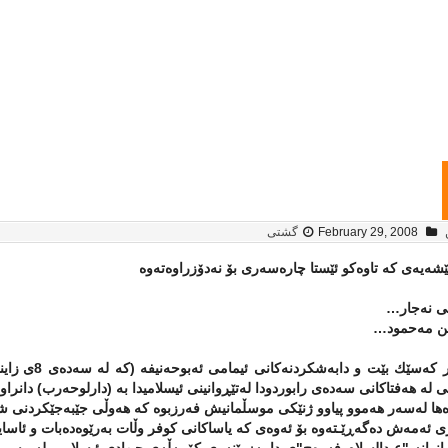
February 29, 2008
گشتی
شەیەی كە تاوەكو ئێستا چارەسەری بۆ نەدۆزراوەتەوە
ی نەجار…
ن مەحمود…
ئەگەر كەسێك 
 لە هەفتاكانی سەدەی رابوردودا لەتێڕوانینی ئیسلامیدا بە (دارلوحەرب) دانرا
ا لەسەر هەموو پیاوو ژنێكی موسڵمانیش فەرزبوە كە هەوڵی جێبەجێكردنی شە
 ئەمەش دەگەڕێـتەوە بۆ ئەوەی كە یاساكانی كوفر وڵات بەرێوەدەبات و ئاسایش