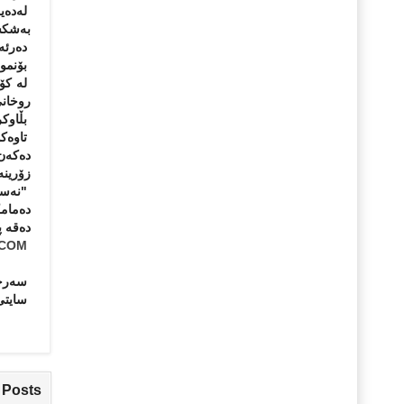
لەدەی
بەشكست
دەرئەن
بۆنمون
لە كۆت
روخان
بڵاوكر
تاوەكو
دەكەن 
زۆرینە
"نەسر 
دەمامك
دەقە پ
.COM
سەرچا
سایتی
 Posts