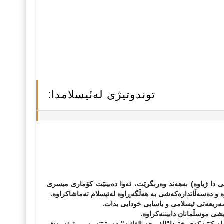
توندوتیژی لەئیسلامدا:
بێت و دابەشكردنەكانی ئیمامی ئەبوحەنیفە (كە لە سەدەی 8ی زاینی دا ژیاوە) بەهەند وەربگرێت، ئەوا دەبینێت كۆماری میسری
وە و دەسەڵاتدارەكەشی بە هەڵگەڕاوە لەئیسلام تەماشاكراوە.
ریعەتی ئیسلامی و یاسایی خودایی بدات.
ی موسڵمانان دابیننەكراوە.