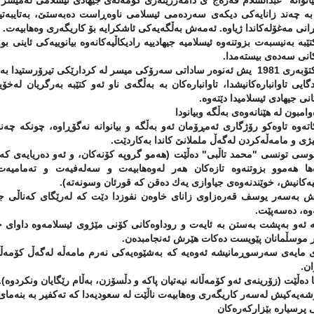
انوانە "عبدالسلام فەرەج"ی دامەزرێنەری كۆمەڵەی جیهادی ئیسلامی لەمیسر لە 
ە چەند زانایەكی دیكەی سەردەمی ئیسلامی ناوەڕاست دەبەستێ، بەتایبەتی
نی مەغۆلەكاندا ژیاوە. ئەمەش بەڵگەیەكی ئاشكرایە بۆ كاریگەری وەهابیەت.
ێبە بەنیسبەت بزوتنەوە ئیسلامیە جیهادییە رادیكاڵیەكانەوە بیانوییەكی ئاین
انی سەدەی بیستەمدا.
لە كردارێكی تیرۆرستیدا بەدەستی ئەندامەكانی كۆمەڵەی جیهاد دەكوژرێت.
گایی تاوانبارەكانیشدا، تاوانبارەكان بە بەڵگەی ناو ئەو كتێبە بەرگریان لە
انی جیهادی ئیسلامیدا دێتەوە.
امبون لە هێنانەوەی بەڵگە وبیانودا
تەوە تاوەكو رۆژگاری ئەمڕۆمان ئەو بەڵگە و بیانوانە نەگۆڕاوە، چونكە چەن
یژی و مامەڵەكردن لەگەڵ ململانێ كاندا بەكاردێت.
سی تونسی "محمد تاڵبی" دەڵێت (هەمو گروپە كۆنەكان، و ئەو دەریایەی كە
ها هەموو بزوتنەوە تازەكان هەر لەوەهابیەت و سەلەفیەت و تەمامیەت و
یەكانیش، خوێندنەوەی جیاوازی یەك دەقن كە قورئان وسونەتە).
 بەسەر یوسف قەرەزاوی زانای خاوەن نفوزدا دێت كە لەرێگای كەناڵی جەزی
وە، دەسەپێت.
ئەو بەپشت بەستن بە ئایەت و روداوەكانی كۆنی مێژوی ئیسلامەوە داوای جیه
 موسڵمانان پێویست دەكات هێرش ئەنجامبدەن.
مایەی سەرسوڕمانیشە ئەوەیە كە بەشێوەیەكی نەرم مامەڵە لەگەڵ كۆمەڵە ئی
ان.
 دەڵێت (زۆرینەی ئەو كۆمەڵانە نیەتیان پاكە و دڵسۆزن، بەڵام رێگایان ونكردوە).
ەیەكیش لەسەر كاریگەری وەهابیەت ناڵێت لە سعودیەدا كە تەكفیر بە بنەمای 
پرسیارە بێزاركەرەكان