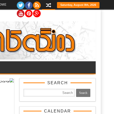
Ski
OME
Saturday, August 8th, 2026
t
th
conten
SEARCH
CALENDAR