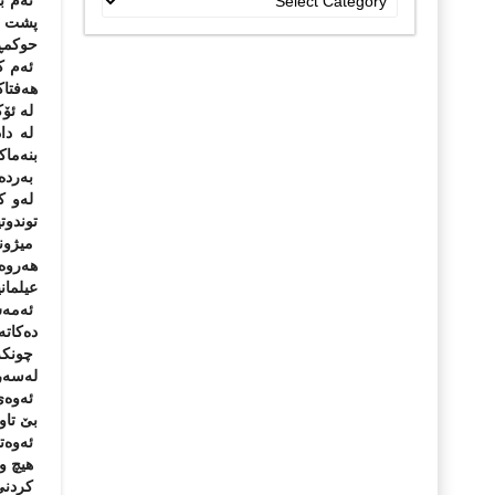
ئەم بی
جۆراو
پشت ب
جۆرەکان
حوكمڕا
ئەم كت
هەفتاك
لە ئۆكتۆبەری 1981 یش ئەنوەر ساداتی سەرۆكی میسر 
لە داد
بنەماك
بەردەو
لەو كا
توندوت
میژونو
هەروە
عیلمان
ئەمەش
دەكاتە
چونكە 
لەسەر
ئەوەی 
بێ تاو
ئەوەتا
هیچ وش
كردنی 