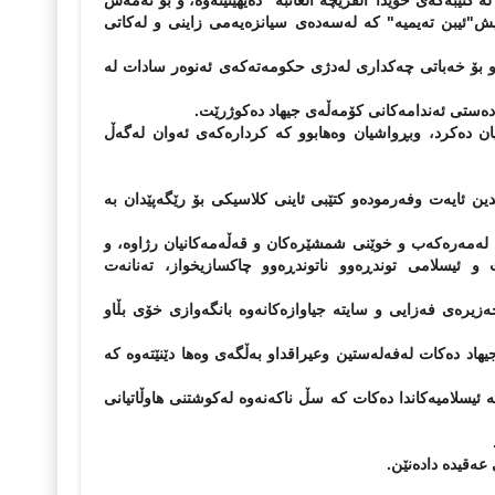
كتێبەكەی خۆیدا"الفریچە الغائبە" دەیهێنێتەوە، و بۆ ئەمەش
ش"ئیبن تەیمیە" كە لەسەدەی سیانزەیەمی زاینی و لەكاتی
ی بوو بۆ خەباتی چەكداری لەدژی حكومەتەكەی ئەنوەر سادات لە
خۆیان دەكرد، وبڕواشیان وەهابوو كە كردارەكەی ئەوان لەگەڵ
دین ئایەت وفەرمودەو كتێبی ئاینی كلاسیكی بۆ رێگەپێدان بە
 لەمەرەكەب و خوێنی شمشێرەكان و قەڵەمەكانیان رژاوە، و
 ئیسلامی توندڕەوو ناتوندڕەوو چاكسازیخواز، تەنانەت
رەی فەزایی و سایتە جیاوازەكانەوە بانگەوازی خۆی بڵاو
اد دەكات لەفەلەستین وعیراقداو بەڵگەی وەها دێنێتەوە كە
سلامیەكاندا دەكات كە سڵ ناكەنەوە لەكوشتنی هاوڵاتیانی
عەقیدە دادەنێن.