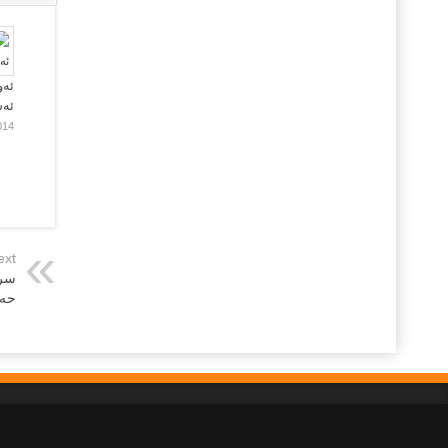
ئەو
ئە
014
ext
سرو
حە