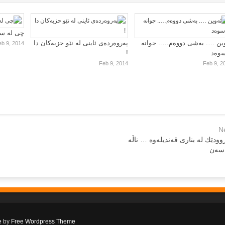
چی لە سا
ین …. بەشی دووەم….. جوانە
پەروەردەی ئاینی لە نێو حزبەکان دا
eb 9, 2014
سوەد
!
Feb 9, 2014
Feb 9, 2
N
ودێك لە بناری قەندیلەوە … ناڵە
سەن
e
by
Free Wordpress Theme