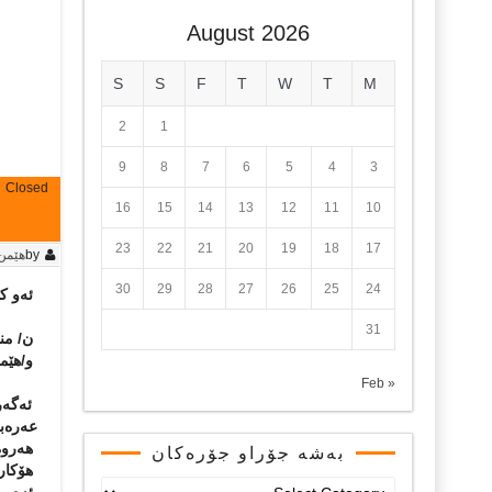
August 2026
S
S
F
T
W
T
M
2
1
9
8
7
6
5
4
3
Closed
16
15
14
13
12
11
10
23
22
21
20
19
18
17
by
هێمن
30
29
28
27
26
25
24
ئەو كێ
31
ن/ من
و/هێم
« Feb
عەرەبی
هەروەه
بەشە جۆراو جۆرەکان
هۆكاری
بەشە