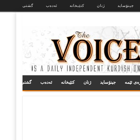
جینۆساید
ژنان
کتێبخانە
ئەدەب
گشتی
ره‌ی ئێمه
جینۆساید
ژنان
کتێبخانە
ئەدەب
گشتی