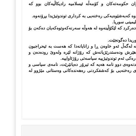
ن حكومەتەكان و كۆمەڵە ئیسلامیە رادیكاڵیەكان بوو كە
 كەبەشێوەیەكی رەخنەیی بە كرداری توندوتیژیدا بڕۆنەوە.
مینی سوریا.
دەركرد كە لێكۆڵینەوە لە هەوڵە سەرنەكەوتوەكەیان دەكەن بۆ
ریدا دەگونجێت.
 لەگەڵ ئەو خاوەن ڕا و زانایانەدا كە هەست بە ئیحراجبون
ەو هێرش ودەستدرێژیانەش كە رۆژانە لێرە ولەوێ رودەدەن و
رەكی ئەم توندوتیژییە سیاسەتی رۆژئاواییە.
دنەوەی دوو نامە هەیە كە تیرۆر دەیانێرێت، نامەی سیاسی و
وەی رەخنەیی بۆ كەشفكردنی رەهەندەكانی وەستانی مێژوو لە