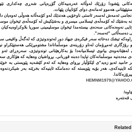
ەكانی پێشودا زۆرێك لەوڵاتە عەرەبیەكان گۆڕەپانی شەڕی چەكداری نێوا
پێهێنانی هەموو ئەمانەی دوای كۆتاییان پێهات.
جامی ئەمەش لەسەر ئاستی ناوخۆیی هەندێك لەو كۆمەڵانە هەوڵی ئەوەیان داوە
ە بەشێك لە كۆمەڵەی ئیسلامی میسری و بەشێكیش لە كۆمەڵەی ئیخوان موسلی
ایی نەوەدەكانی سەدەی بیستەمدا ئیخوان موسلیمینی سوریا بلاوكراوەیەكیان 
ی دەسەڵاتی "ئەسەد".
اوەكە تیشك دەخاتە سەر فیكرەی جیهاد دور لەتوندوتیژی كە لەگەڵ واقیعی سو
 رۆژگاری ئەمڕۆمان لەناو زۆرینەی موسڵماناندا مشتومڕێكی هەستپێكراو نیە
لەهێنانەوەی بیانوی ئیسلامیانەدا بۆ بەكارهێنانی توندوتیژی، سەرەڕای ئ
ی مەدەنیە موسڵمانەكان تیایدا دەبنە قوربانی. بڕواشیان وەهایە كە هۆكاری سە
حامید ئەبو زەید"ی لێكۆڵیار بڕوای وەهایە كە ئەم كێشەیە پێویستی بە خوێن
ە ئاینیەكەی، هەر بۆیە پێویستە كە دەمامكە ئاینیەكە بخرێتە بەر شیكردنە
یرۆزەكاندا.
HEMNM1979@YAHOO
وە/
 قەنتەرە
Related