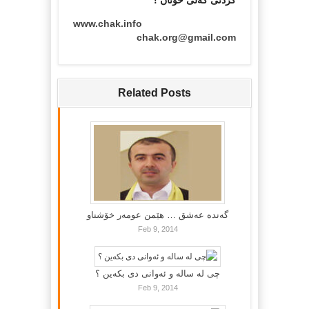
کردنی گه‌لی خۆتان !
www.chak.info
chak.org@gmail.com
Related Posts
گه‌نده‌ عه‌شق … هێمن عومه‌ر خۆشناو
Feb 9, 2014
چی لە سالە و ئەوانی دی بكەین ؟
Feb 9, 2014