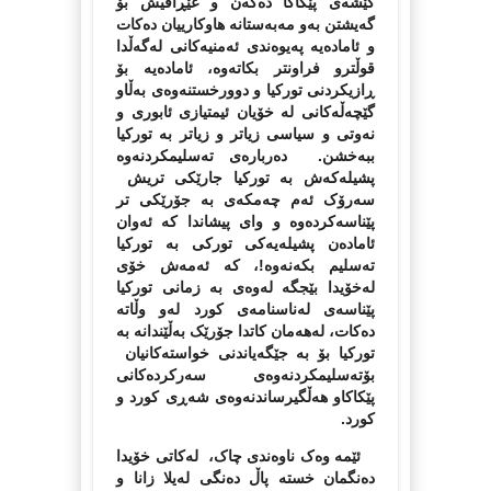
کێشه‌ی پێکاکا ده‌که‌ن و عێڕاقیش بۆ
گه‌یشتن به‌و مه‌به‌ستانه‌ هاوکارییان ده‌کات
و ئاماده‌یه‌ په‌یوه‌ندی ئه‌منیه‌کانی له‌گه‌ڵدا
قوڵترو فراونتر بکاته‌وه‌، ئاماده‌یه‌ بۆ
ڕازیکردنی تورکیا و دوورخستنه‌وه‌ی به‌ڵاو
گێچه‌ڵه‌کانی له‌ خۆیان ئیمتیازی ئابوری و
نه‌وتی و سیاسی زیاتر و زیاتر به‌ تورکیا
ببه‌خشن. ده‌رباره‌ی ته‌سلیمکردنه‌وه‌
پشیله‌که‌ش به‌ تورکیا جارێکی تریش
سه‌رۆک ئه‌م چه‌مکه‌ی به‌ جۆرێکی تر
پێناسه‌کر‌ده‌وه‌ و وای پیشاندا که‌ ئه‌وان
ئاماده‌ن پشیله‌یه‌کی تورکی به‌ تورکیا
ته‌سلیم بکه‌نه‌وه‌!، که‌ ئه‌مه‌ش خۆی
له‌خۆیدا بێجگه‌ له‌وه‌ی به‌ زمانی تورکیا
پێناسه‌ی له‌ناسنامه‌ی کورد له‌و وڵاته‌
ده‌کات، له‌هه‌مان کاتدا جۆرێک به‌ڵێندانه‌ به‌
تورکیا بۆ به‌ جێگه‌یاندنی خواسته‌کانیان
بۆته‌سلیمکردنه‌وه‌ی سه‌رکرده‌کانی
پێکاکاو هه‌ڵگیرساندنه‌وه‌ی شه‌ڕی کورد و
کورد.
ئێمه‌ وه‌ک ناوه‌ندی چاک، له‌کاتی خۆیدا
ده‌نگمان خسته‌ پاڵ ده‌نگی له‌یلا زانا و