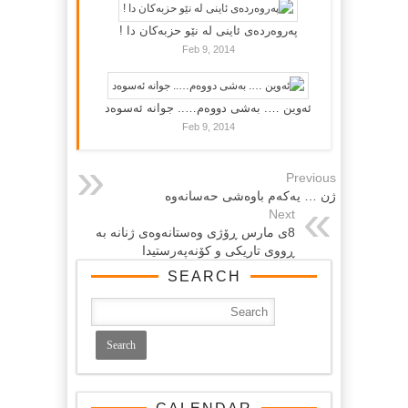
پەروەردەی ئاینی لە نێو حزبەکان دا !
Feb 9, 2014
ئەوین …. بەشی دووەم….. جوانە ئەسوەد
Feb 9, 2014
Previous
ژن … یه‌که‌م باوه‌شی حه‌سانه‌وه‌
Next
8ی مارس ڕۆژی وه‌ستانه‌وه‌ی ژنانه‌ به‌
ڕووی ‌تاریکی و کۆنه‌په‌رستیدا
SEARCH