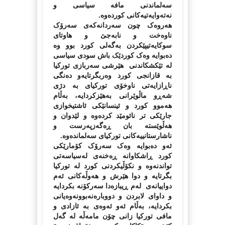
سه‌لماندنی ما‌فه‌‌ سیاسی و
نه‌ته‌وایه‌تیه‌کانی کورده‌وه‌.
هه‌روه‌ک چون سه‌ردانه‌که‌ی سه‌رۆک
ناوه‌خت و نابه‌جێ و هاوتای
سوکایه‌تیپێکردن به‌گه‌لی کورد بوو وه‌
ده‌بوایه‌ وه‌ک کوردێک باش سودی سیاسی
له‌ تێکشکاندنی هێرشی سه‌ربازی تورکیا
به‌ قازانجی کورد وه‌ربگرتایه‌و ده‌نگی
ناڕازایه‌تی ناوخۆی تورکیای به‌ دژی
شه‌ڕو ماڵوێرانی به‌هێزکردایه‌، به‌ڵام
هه‌موو کورد و ئینسانێکی ئاشتیخوازی
جارێکی تر نائومێد کرده‌وه‌ و لێدوان و
هه‌ڵوێسته‌ بان ڕه‌گه‌زپه‌رست و
ناشارستانییه‌کانی تورکیای سه‌لمانده‌وه‌.
ئه‌و ده‌بوایه‌ وه‌ک سه‌رۆک کۆمارێکی
کورد ڕاشکاوانه‌ ڕه‌خنه‌ی له‌سیاسه‌تی
تواندنه‌وه‌ و نکۆڵیکردنی کورد له‌ تورکیا
بگرتایه ‌و دوا هێرش و هه‌وڵه‌کانی ئه‌م
دواییانه‌ی له‌م ڕیبازه‌دا سه‌رکۆنه‌ بکردایه‌
و داوای لابردن و دووباره‌نه‌بوونه‌وه‌یانی
بکردایه‌، به‌ڵام ئه‌و ئه‌وه‌ی به‌ ئازادی و
مافی تورکیا زانی چۆن مامه‌ڵه‌ له‌ گه‌ل