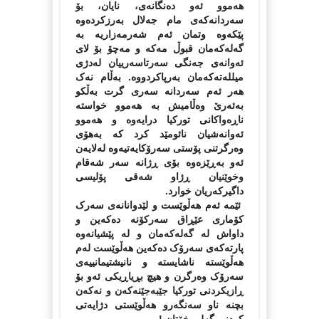
هه‌موو ئه‌و ده‌نگانه‌ی، نایان، بۆ
سه‌ردانه‌که‌ی مام جه‌لال به‌رزکرده‌وه‌
پێکه‌وه‌ وتمان ئه‌م شه‌رمه‌زاریه‌ به‌
گه‌له‌که‌مان قبوڵ مه‌که‌ و مه‌چۆ بۆ لای
ئه‌وانه‌ی جه‌نگی سه‌رتاسه‌رییان له‌دژی
میلله‌ته‌که‌مان به‌رپاکردووه.‌ به‌ڵام نه‌ک
هه‌ر ئه‌م سه‌ردانه‌ سه‌ری گرت به‌ڵکو
به‌ئه‌رێ وه‌ڵامیش به‌ هه‌موو خواسته‌
ناڕه‌واکانی تورکیا درایه‌وه‌ و هه‌موو
ئه‌وانه‌شیان نائومێد کرد که‌ به‌هۆی
وه‌رگرتنی پۆستی سه‌رۆکایه‌تیه‌وه‌ له‌لایه‌ن
ئه‌و به‌ڕێزه‌وه‌ بۆی ڕژانه‌ سه‌ر شه‌قام
وخوێنیان ڕژاو شه‌قی پۆلیسی
داگیرکه‌ریان خوارد.
ئێمه‌ ئه‌م هه‌ڵوێست و لێدوانانه‌ی سه‌رک
کۆماری عێڕاق سه‌ر‌کۆنه‌ ده‌که‌ین و
داواش له‌ گه‌له‌که‌مان و له‌ پێشیانه‌وه‌
پارته‌که‌ی سه‌رۆک ده‌که‌ین هه‌ڵوێست له‌م
هه‌ڵوێسته‌ ناشایسته‌ و نانیشتیمانییه‌ی
سه‌رۆک وه‌رگرن و هیچ بڕیاڕیکی ئه‌و بۆ
ڕازیکردنی تورکیا جێبه‌جێنه‌که‌ن و نه‌که‌ن
بچنه‌‌ ناو سه‌نگه‌رو هه‌ڵوێستی دژایه‌تی