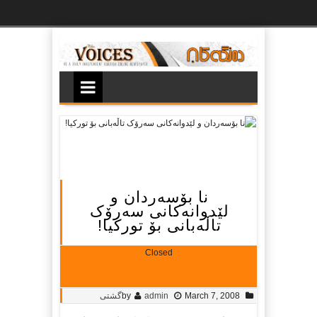
Ski
t
th
conten
نا بۆسه‌ردان و
لێدوانه‌کانی سه‌رۆک
تاڵه‌بانی بۆ تورکیا!
Closed
March 7, 2008
admin
by
گشتی