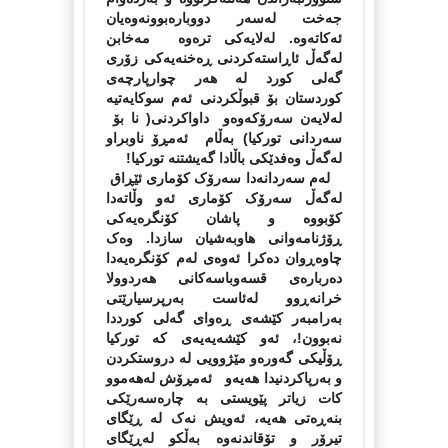
جه‌خت له‌سه‌ر دووباره‌بوونه‌وه‌یان
ئه‌کاته‌وه‌‌‌. له‌لایه‌کی تره‌وه‌ مه‌خابن
له‌گه‌ڵ ئاڕاسته‌کردنی ڕه‌خنه‌یه‌کی زۆری
گه‌لی کورد له‌ هه‌ر چوارپارچه‌ی
کوردستان بۆ قبوڵکردنی ئه‌م سوکایه‌تیه
له‌لایه‌ن سه‌رۆکه‌وه‌‌و داواکردنی( نا بۆ
سه‌ردانی تورکیا) به‌ڵام ئه‌مڕۆ ناوبراو
له‌گه‌ڵ وه‌فدێکی باڵادا گه‌یشتنه‌ تورکیا!
له‌م سه‌ردانه‌دا سه‌رۆک کۆماری ئێڕاق
له‌گه‌ڵ سه‌رۆک کۆماری ئه‌و وڵاته‌دا
کۆبووه‌ و پاشان کۆنگره‌یه‌کی
ڕۆژنامه‌وانی هاوبه‌شیان سازدا. وه‌ک
چاوه‌ڕوان ده‌کرا ئه‌وه‌ی له‌م کۆنگره‌یه‌دا
ده‌رباره‌ی قسه‌وباسه‌کانی هه‌ردوولا
خرانه‌ڕوو له‌ئاست به‌رپرسیارێتی
به‌رامبه‌ر کێشه‌ی ڕه‌وای گه‌لی کورددا
نه‌بوون!، ئه‌و کێشه‌یه‌یه‌ی که‌ تورکیا
ڕۆڵیکی گه‌وره‌و مێژوویی له‌ دروستکردن
و به‌رپاکردنیدا هه‌یه‌و ئه‌مڕۆش له‌هه‌موو
کات زیاتر پێویستی به‌ چاره‌سه‌رێکی
بنه‌ڕه‌تی هه‌یه‌، ئه‌ویش نه‌ک له‌ ڕێگای
تیرۆر و تۆقاندنه‌وه‌ به‌ڵکو له‌ڕێگای