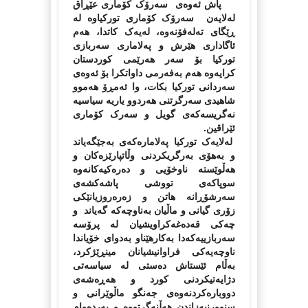
پاش ئه‌وه‌ی سه‌رۆک کۆماری عێڕاق
له‌لایه‌ن سه‌رۆک کۆماری تورکیاوه‌ له‌
ڕێگای ته‌له‌فۆنه‌وه‌، له‌یه‌ک کاتدا، هه‌م
ئاگاداری هێرش و په‌لاماری سه‌ربازی
تورکیا بۆ سه‌ر هه‌رێمی کوردستان
کرایه‌وه‌ هه‌م به‌فه‌رمی داواتکرا بۆ ئه‌وه‌ی
سه‌ردانی تورکیا بکات، وا ئه‌مڕۆ هه‌موو
شاهیدی سه‌رگرتنی هه‌ردوو یاریه‌ سیاسیه‌
نه‌گریسه‌که‌ی گویل و سه‌رک کۆماری
ئێراقین.
له‌لایه‌ک تورکیا په‌لاماره‌که‌ی به‌جێگه‌یاند
و به‌هۆی به‌رگریکردنی وڵاتپارێزه‌کان و
هه‌ڵوێسته‌ ناوخۆیی و ده‌ره‌کیه‌کانه‌وه‌
سوپاکه‌ی تووشی پاشه‌کشه‌ی
سه‌رشۆڕانه‌ هاتن و زه‌ره‌روزیانێکی
زۆری گیانی و ماڵیان به‌ناوچه‌که‌ گه‌یاند و
چه‌کی قه‌ده‌غه‌کراویشیان له‌ پرۆسه‌
سه‌ربازییه‌که‌دا به‌کارهێناو به‌دوای خۆیاندا
ناوچه‌یه‌کی فراوانیشیانان مینڕێژکرد،
به‌ڵام ئێستاش ده‌ستی له سیاسه‌تی
‌دژایه‌تیکردنی کورد و هه‌ڕه‌شه‌ی
دووباره‌کردنه‌وه‌ی جه‌نگو ماڵوێرانی و
سنوورنبه‌زاندن هه‌ڵنه‌گرتووه و به‌رده‌وام