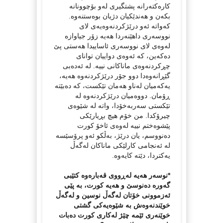
کارەکتەرانە پشتگیری لەو بۆچوونانە
بکەن و هەندێکیان دژیان بوەستنەوە.
کەواتە ئەو درێژکردنەوەیەی لای
نووسەری داهێنەردا هەیە زۆر جیاوازە
لەوەی لای نووسەری ئاساییدا هەستی پێ
دەکەین، کە ئەوەی دواییان توانای
چڕکردنەوەی ماناکانی نییە. لە ئەدەبی
گێڕانەوەدا دوو جۆر درێژکردنەوە هەیە،
یەکەمیان لەناو هەمان تێکست، کە دەبێتە
ڕۆمان. دووەمیان درێژکردنەوە لە
تێکستی سەربەخۆدا، واتە لە شێوەی
چیرۆکدا. من خۆم هیچ بڕیارێکی
پێشوەختم نییە لەوەی ئاخۆ کورت
دەنووسم، یان درێژ، بەڵکو ئەو پرۆسێسە
لە ئەنجامی کارلێکی ماناکان لەگەڵ
یەکتردا، دێتە کایەوە.
*نوسەر هەیە لەڕووی قەبارەوە کتێبی
گەورە دەنوسێ و هەیە کورت، بە پێی
ئەزموونی خۆتان لەگەڵ نوسین و لەگەڵ
خوێندنەوەش بە شێوەیەکی گشتی
خوێنەری ئێمە چێژ لەکاری کورت دەبات