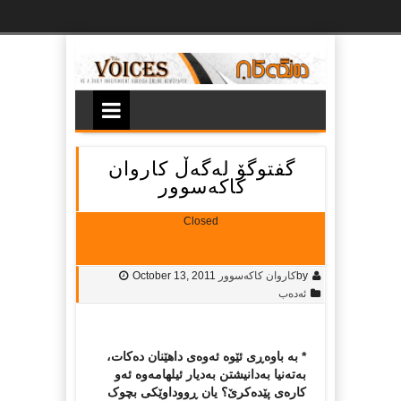
Ski
t
th
conten
گفتوگۆ لەگەڵ کاروان
کاکەسوور
Closed
by
کاروان کاکه‌سوور
October 13, 2011
ئەدەب
* بە باوەڕی ئێوە ئەوەی داهێنان دەکات،
بەتەنیا بەدانیشتن بەدیار ئیلهامەوە ئەو
کارەی پێدەکرێ؟ یان ڕووداوێکی بچوک