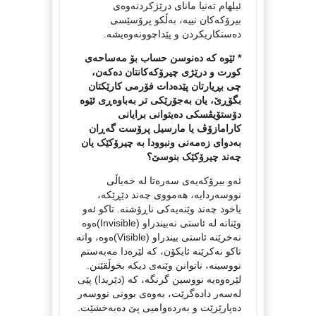
ئیلهام تەنیا مانای درێژکردنەوەی
بیرۆکەکان نییە، بەڵکو پرۆسێسی
دەستکاریکردن و پێداچوونەوەیشە.
* ئێوە کە دەنوسن حساب بۆ مەساحەی
کورت و درێژی چیرۆکەکانتان دەکەن،
چی بڕیارتان پێدەدات فۆرمی کارێکتان
بگۆڕێ، یان به‌جۆرێکی تر بەباوەڕی ئێوە
دۆستۆیڤسکی دەیتوانی برایانی
کارامازۆڤ یا مارسیل پرۆست گەڕان
بەدوای زەمەنی ونبوودا بە چیرۆکێک یان
چەند چیرۆکێک بنوسێ؟
ئەو بیرۆکەیەی سەرەتا لە خەیاڵی
نووسەردایە، هەمووی چەند دێڕێکە،
یاخود چەند وێنەیەکی ناڕۆشنە. تاکو ئەو
وێنانە لە ئاستی نەبیندراو (Invisible)ەوە
نەخرێنە ئاستی بیندراو (Visible)ەوە، واتە
تاکو نەکرێنە ئایکۆن، کە لێرەدا مەبەستم
نووسینە، ناتوانن وێنەی دیکە بخوڵقێنن.
لێرەوەیە نووسین گرنگە، کە (دێریدا) پێی
لەسەر دادەگرێت‌، بەوەی بوونی نووسه‌ر
دەپارێزێت و به‌رده‌وامیی پێ ده‌به‌خشێت.