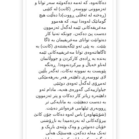
دەکاتەوە، کە ئەمە دەکەوێتە سەر توانا و
ئەزموونی نووسەر. (کانت) لە کتێبی
(ڕەخنە لە ئەقڵی ڕووت)دا دەڵێت هیچ
گومانێک لەوەدا نییە، کە هەموو
مەعریفەکانی ئێمە لەگەڵ ئەزموون
دەست پێ دەکەن، چونکە تەنیا کار
دەتوانێت توانای مەعریفیمان بە ئاگا
بێنێت. بە پێی ئەو تێگەیشتنەی (کانت) بە
ئاگاهاتنەوەی توانا مەعریفییەکانی ئێمە
بەندە بە ڕادەی کارکردن و جووڵانمان
لەناو خەیاڵ و بیرکردنەوەدا. ڕەنگە
پێویست بە نموونە نەکات، ئەگەر بڵێین
لای نووسەری داهێنەر هەر بەرهەمێکی
ئەمڕۆی لەگەڵ ئەوەی دوێنێی
جیاوازییەکی گەورەی هەیە، مادام ئەو
داهێنەرە زیاتر کار دەکات و پتر ئەزموون
بە دەست دەهێنێت. بە مانایەکی تر
ڕووبەری ئیلهامی فرەوانتر دەبێت.
(شۆپێنهاوەر) باس لەوە دەکات چۆن کاتێ
بیرۆکەکانی لە بەردەمیدا بە ناڕۆشنی
خۆیان دەنوێنن و وەک وێنەی باریک و
تەنک مەلە دەکەن، هەستێک هەڵی