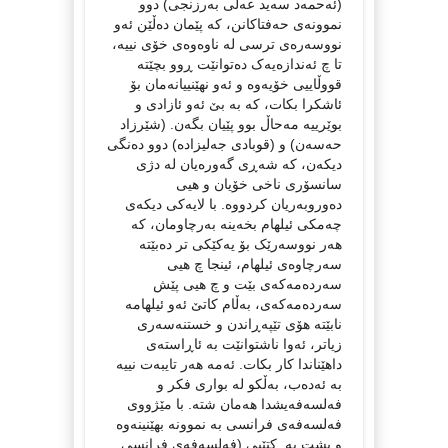
(ئەحمەد سەید عەلی بەرزنجی) دوو
نموونەی حەفتاکانن، کە پێمان دەڵێن ئەو
نووسەرەی ترسی لە ناوەوەی خۆی نییە،
تا چ ئەندازەیەک دەتوانێت ڕوو بچێتە
قووڵاییی خۆیەوە و ئەو نهێنییانەمان بۆ
ئاشکرا بکات، کە بە بێ ئەو ئازادی و
بوێرییە مەحاڵ بوو پێیان بگەن. (شێرزاد
حەسەن) و (قوبادی جەلیزادە) دوو دەنگی
دیکەن، کە شەڕی گەورەیان لە دژی
سانسۆری ناخی خۆیان و هیی
دەوروبەریان کردووە. با لایەکی دیکەی
چەمکی ئیلهام بخەینە بەرچاومان، کە
هەر نووسەرێک بۆ یەکێکی تر دەبێتە
سەرچاوەی ئیلهام، ئینجا چ هیی
سەردەمەکەی بێت و چ هیی پێش
سەردەمەکەی، بەڵام کاتێ ئەو ئیلهامە
نابێتە هۆی تێپەڕاندن و خستنەسەری
زیاتر، ئەوا ناشتوانێت بە ئاڕاستەی
داهێناندا کار بکات. ئەمە هەر تایبەت نییە
بە ئەدەب، بەڵکو لە بواری فکر و
فەلسەفەیشدا هەمان شتە. با مێژووی
فەلسەفەی فرانسی بە نموونە بهێنینەوە
و پشت بە کتێبی (فەلسەفەی فرانسی