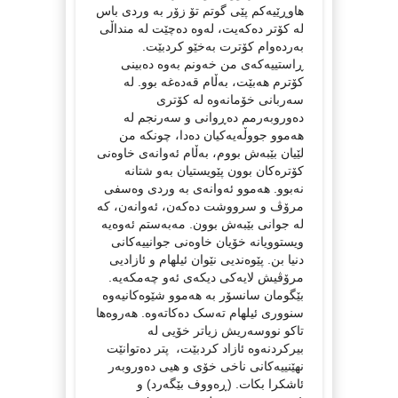
هاوڕێیەکم پێی گوتم تۆ زۆر بە وردی باس
لە کۆتر دەکەیت، لەوە دەچێت لە منداڵی
بەردەوام کۆترت بەخێو کردبێت.
ڕاستییەکەی من خەونم بەوە دەبینی
کۆترم هەبێت، بەڵام قەدەغە بوو. لە
سەربانی خۆمانەوە لە کۆتری
دەوروبەرمم دەڕوانی و سەرنجم لە
هەموو جووڵەیەکیان دەدا، چونکە من
لێیان بێبەش بووم، بەڵام ئەوانەی خاوەنی
کۆترەکان بوون پێویستیان بەو شتانە
نەبوو. هەموو ئەوانەی بە وردی وەسفی
مرۆڤ و سرووشت دەکەن، ئەوانەن، کە
لە جوانی بێبەش بوون. مەبەستم ئەوەیە
ویستوویانە خۆیان خاوەنی جوانییەکانی
دنیا بن. پێوەندیی نێوان ئیلهام و ئازادیی
مرۆڤیش لایەکی دیکەی ئەو چەمکەیە.
بێگومان سانسۆر بە هەموو شێوەکانیەوە
سنووری ئیلهام تەسک دەکاتەوە. هەروەها
تاکو نووسەریش زیاتر خۆیی لە
بیرکردنەوە ئازاد کردبێت، پتر دەتوانێت
نهێنییەکانی ناخی خۆی و هیی دەوروبەر
ئاشکرا بکات. (ڕەووف بێگەرد) و