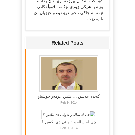
کۆنتاکت لەگەڵ بیرۆکە نوێیەکان بکات،
بۆیە بەشێکی زۆری تێکستە قووڵەکانی
ئێمە بە چاکی ناخوێندرێنەوە و چێژیان لێ
نابیندرێت.
Related Posts
گه‌نده‌ عه‌شق … هێمن عومه‌ر خۆشناو
Feb 9, 2014
چی لە سالە و ئەوانی دی بكەین ؟
Feb 9, 2014