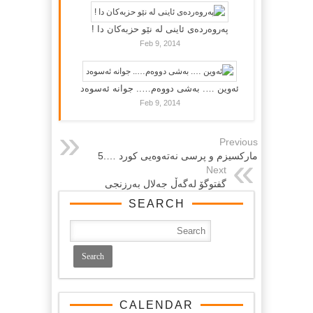
پەروەردەی ئاینی لە نێو حزبەکان دا !
Feb 9, 2014
ئەوین …. بەشی دووەم….. جوانە ئەسوەد
Feb 9, 2014
Previous
مارکسیزم و پرسی نه‌ته‌وه‌یی کورد ….5
Next
گفتوگۆ لەگەڵ جەلال بەرزنجی
SEARCH
CALENDAR