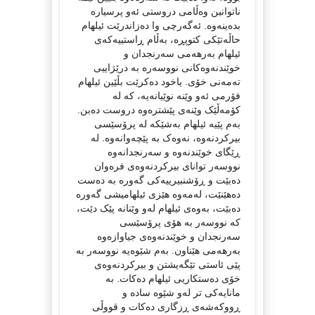
ناتوانین وەڵامی دروستی ئەو پرسیارە
بدەینەوە. ئەگەرچی وا دەزاندرێت ئیلهام
حاڵەتێکی کتوپڕە، بەڵام ڕاستییەکەی
ئیلهام بەرهەمی سەرنجدان و
خوێندنەوەکانی نووسەرە بە درێژاییی
تەمەنی خۆی. یاخود دەکرێت بڵێین ئیلهام
فۆرمی ئەو وێنە نوێیانەیە، کە لە
کۆمەڵێک وێنەی پێشترەوە دروست دەبن.
بەم پێیە ئیلهام بەشێکە لە پرۆسێسی
بیرکردنەوە، نەوەک بە پێچەوانەوە. لە
ڕێگای خوێندنەوە و سەرنجدانەوە
نووسەر توانای بیرکردنەوەی فرەوان
دەبێت و ڕۆشنبیرییەکی گەورە بە دەست
دەهێنێت، لەمەوە هێزی ئیلهامیشی گەورە
دەبێت، بەوەی ئیلهام لەو وێنانە پێک دێت،
کە نووسەر بە هۆی پرۆسێسی
سەرنجدان و خوێندنەوەی جیاوازەوە
بەرهەمی هێناون. بەم شێوەیە نووسەر بە
پێی ئاستی تێگەیشتن و بیرکردنەوەی
خۆی دەستکاریی ئیلهام دەکات. بە
مانایەکی تر لەو شێوە سادە و
ڕووکەشەی ڕزگاری دەکات و قووڵی