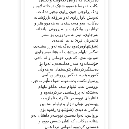
دەگرێت، کە دوایان بکەوێت و دیلیان
بکات. ئەوسا هەموو شتێک دەخاتە لاوە و
وەک ڕاوچی چۆن ڕاوی نێچیر دەکات،
ئەویش ئاوا ڕاوی ئەو بیرۆکە ناڕۆشنانە
دەکات، بەو مەبەستەی بە هەموو هێز و
توانایەوە بیانگرێت و بە ڕوونی بیانخاتە
بەرچاوی، ئیتر بە مردوویی بۆ سەر
کاغەزیان فڕێ بدات. لەمەی
(شۆپێنهاوەر)ەوە دەگەینە ئەو ڕاستییەی،
ئەگەر ئیلهام بریتێبێت لە هێنانەبەرچاوی
ئەو وێنانەی، کە هیی خۆمانن و لە ناخی
خۆشمانەوە سەر هەڵدەدەن، ئەوا بۆ
دەستگیرکردنیان پێویستمان بە هەوڵی
گەورە هەیە. ئەگەر ڕوونتر وەڵامی
پرسیارەکەت بدەمەوە، ئەوا دەڵێم نەخێر،
نووسین تەنیا ئیلهام نییە، بەڵکو ئیلهام
بەشێکە لە پرۆسێسی بیرکردنەوە و
فانتازیای نووسەر. ناکرێت ئاماژە بە
پێوەندیی نێوان ئازار و ئیلهام نەدەین.
ئەگەر لە دیدی (شۆپێنهاوەر)ەوە بۆی
بڕوانین، ئەوا دەبینین نووسەر داهێنان لەو
شتانە دەکات، کە لێیان بێبەش بووە و
هەستی کردووە لەوانی تردا هەن.