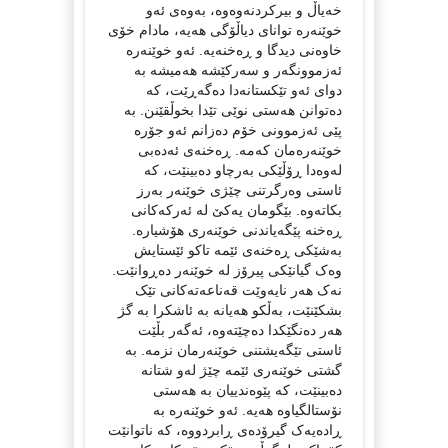
خەیاڵ و بیرکردنەوەوە، بەوەی ئەو
خوێنەرە توانای دیاڵۆگی هەیە، مادام خۆی
خاوەنی دیدگا و ڕەخنەیە. ئەو خوێنەرە
ئەزموونگەر و سەرکێشە هەمیشە بە
دوای ئەو تێکستانەدا دەگەڕێت، کە
دەتوانن هەستی نوێی تێدا بخوڵقێنن. بە
پێی ئەزموونی خۆم دەزانم ئەو جۆرە
خوێنەرەمان کەمە. ڕەخنەی ئەدەبی
لەوەدا ڕۆڵێکی بەرچاو دەبینێت، کە
ئاستی وەرگرتنی چێژی خوێنەر بەرز
بکاتەوە. بێگومان یەکێ لە ئەرکەکانی
ڕەخنە پێگەیاندنی خوێنەری هۆشیارە.
بەشێکی ڕەخنەی ئێمە تاکو ئێستایش
وەک گیانێکی پیرۆز لە خوێنەر دەڕوانێت.
نەک هەر نایەوێت قەناعەتەکانی تێک
بشکێنێت، بەڵکو هەیانە بە ئاشکرا بە گژ
هەر دەنگێکدا دەچێتەوە، ئەگەر بڵێت
ئاستی تێگەیشتنی خوێنەرمان نزمە. بە
گشتی خوێنەری ئێمە چێژ لەو شتانە
دەبینێت، کە پێوەندییان بە هەستی
نۆستالگیاوە هەیە. ئەو خوێنەرە بە
ڕادەیەک گیرۆدەی ڕابردووە، کە ناتوانێت