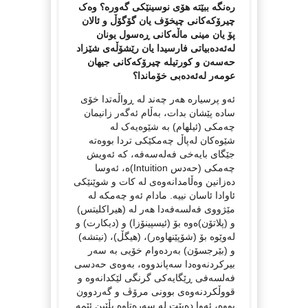
رەنگە ببێتە هۆی نوسینێکی گەورە؟ وەک
چیرۆکەکانی چیخۆف یان گۆگۆڵ و ئالان
پۆ یان مینی ماڵەکانی ڕەسول یونان
له‌ئه‌ده‌بیاتی فارسیدا یان رێشۆڵەی شێزاد
حەسەن و کورتیلە چیرۆکەکانی جیهان
عومەر له‌ئه‌ده‌بی خۆماندا؟
ئەو پرسیارە هەر چەند لە ڕواڵەتدا خۆی
سادە پێشان بدات، بەڵام ئەگەر زانیمان
چەمکی (ئیلهام) بە شێوەیەک لە
شێوەکان لەپاڵ چەمکێکی تردا بووەتە
جێگای بایەخی فەلەسەفە، کە ئەویش
چەمکی (حەدس Intuition)ە، ئەوسا
دەزانین وەڵامدانەوەی لە کات و شوێنێکی
ئاوادا ئاسان نییە. مادام ئەو چەمکە لە
مێژووی فەلسەفەدا هەر لە (هیراکلیتس)
و (پلاتۆن)ەوە بۆ (ئیسپینۆزا) و (دیکارت) و
لەوێوە بۆ (شۆپێنهاوەر)، (هیگڵ)، (نیتشە)
و (بێرجسۆن) بەردەوام خۆیی بە سەر
بیرکردنەوەدا سەپاندووە، بەوەی حەدسی
فەلسەفی ڕێگایەکی گرنگی لێکدانەوە و
قووڵکردنەوەی بوونی مرۆڤ و گەردوون
بووە، ئەوا دەبێت لە سەرەتاوە بڵێین ئێمە