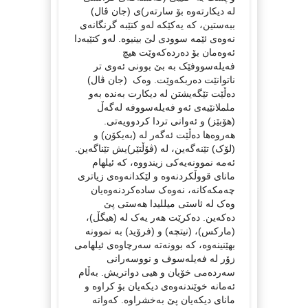
لە دیکارتەوە بۆ سارتەر)ی (جان ڤال)
ببەستین، کە یەکێکە لەو کتێبە گرنگانەی
نەوەی ئێمە سوودی لێ بینیوە. لەو کتێبەدا
ئەوەمان بۆ دەردەکەوێت هیچ
فەیلەسووفێک بە بێ بوونی ئەوی تر
ناتوانێت دەربکەوێت. وەک (جان ڤال)
دەڵێت تێگەیشتن لە دیکارت بەندە بەو
ململانێیەی ئەو فەیلەسووفە لەگەڵ
(هۆبێز) و ئەوانی تردا کردوویەتی.
هەروەها دەڵێت ئەگەر لە (بەیکۆن) و
(لۆک) تێنەگەین، لە (ڤۆڵتێر)یش تێناگەین.
ئەمە نموونەیەکی زیندووە، کە ئیلهام
مانای قووڵکردنەوە و لێکدانەوەی زیاتری
چەمکەکانە، نەوەک سادەکردنەوەیان
وەک لە ئاستی میللیدا هەستی پێ
دەکەین. دەکرێت هەر یەک لە (هیگڵ)،
(مارکس)، (نیتچە) و (فرۆید) بە نموونە
بهێنینەوە، کە بوونەتە سەرچاوەی ئیلهامی
زۆر لە فەیلەسوف و نووسەرانی
سەردەمی خۆیان و هیی دواتریش. بەڵام
ئەمانە خوێندنەوەی دیکەیان بۆ کراوە و
مانای دیکەیان پێ بەخشراوە. کەواتە