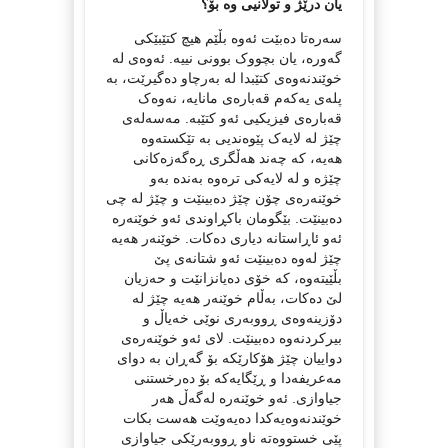
یان درێژ و تولانیی وه‌ بۆ؟
سەرەتا دەبێت ئەوە بڵێم هیچ کتێبێکی
گەورە، یان بچووک بوونی نییە. ئەوەی لە
خوێندنەوەی کتێبدا لە بەرچاو دەگیرێت، بە
پلەی یەکەم قەبارەی مانایە، نەوەک
قەبارەی فیزیکیی ئەو کتێبە. مەسەلەی
چێژ لە لایەک پێوەندیی بە تێکستەوە
هەیە، کە چەند هەڵگری ڕەگەزەکانی
چێژە و لە لایەکی ترەوە بەندە بەو
خوێنەرەی چۆن چێژ دەبینێت و چێژ لە چی
دەبینێت. بێگومان باکڕاوندی ئەو خوێنەرە
ئەو ئاڕاستانە دیاری دەکات. خوێنەر هەیە
چێژ لەوە دەبینێت ئەو شتانەی پێ
بڵێیتەوە، کە خۆی دەیانزانێت و حەزیان
لێ دەکات، بەڵام خوێنەر هەیە چێژ لە
دۆزینەوەی ڕووبەری نوێی خەیاڵ و
بیرکردنەوە دەبینێت. لای ئەو خوێنەرەی
دواییان چێژ هۆکارێکە بۆ گەڕان بە دوای
مەعریفەدا و ڕێگایەکە بۆ دەرخستنی
جیاوازی. ئەو خوێنەرە لەگەڵ هەر
خوێندنەوەیەکدا دەیەوێت هەست بکات
پێی خستووەتە ناو ڕووبەرێکی جیاوازی