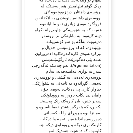
ئیلهام بۆ وێنەیەکی دیکەت دەبات، کە
وەک گوتم ئیلهامیش هەر بەشێکە لە
پرۆسەی داهێنان. درێژبوونەوە لای
نووسەری داهێنەر پێوەندیی بە لێکدانەوە
قووڵکردنەوەی زیاتری ئەو مانایانەوە
هەیە، کە بە شێوەیەکی چاوەڕواننەکراو
دێنە کایەوە. بە مانایەکی تر نووسەر
دەیەوێت بەڵگە بۆ ئەو کۆنسێپتانە
بهێنێتەوە، کە لە پرۆسێسی خەیاڵ و
بیرکردنەوەی کارەکتەرەکانیدا دەربڕاون.
ئەمە پێی دەگوترێت ئارگۆمێنتەیشن
(Argumentation). ئەو چەمکە ئەگەرچی
سەر بە بواری فەلسەفەیە، بەڵام
نووسەری ئەدەبی بە گشتی و نووسەری
ئەدەبی گێڕانەوە بە تایبەتی بە شێوازێکی
جیاواز کاری پێ دەکات، بەوەی چۆن
وامان لێ بکات باوەڕ بە ڕووداوێکی
سەیر بێنین، یان کارەکتەرێک پەسەند
بکەین، کە هەرگیز پێشتر نەمانناسیوە و
نەمانزانیوە بیڕوڕای وا لە کەسانی
دەوروبەرماندا هەبن. ئەمە وا دەکات
کارەکتەری دیکە و ڕووداوی دیکە بێنە
کایەوە، کە دەشێت هەندێک لەو