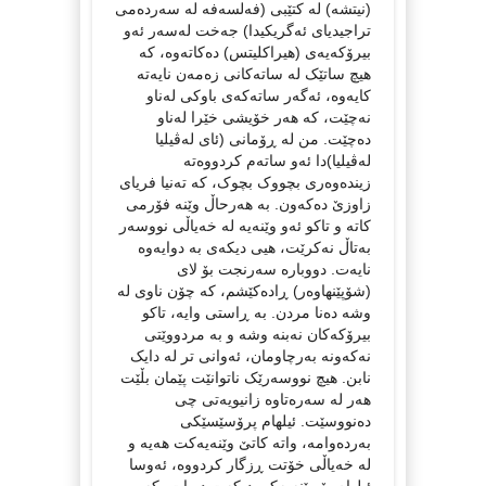
(نیتشە) لە کتێبی (فەلسەفە لە سەردەمی
تراجیدیای ئەگریکیدا) جەخت لەسەر ئەو
بیرۆکەیەی (هیراکلیتس) دەکاتەوە، کە
هیچ ساتێک لە ساتەکانی زەمەن نایەتە
کایەوە، ئەگەر ساتەکەی باوکی لەناو
نەچێت، کە هەر خۆیشی خێرا لەناو
دەچێت. من لە ڕۆمانی (ئای لەڤیلیا
لەڤیلیا)دا ئەو ساتەم کردووەتە
زیندەوەری بچووک بچوک، کە تەنیا فریای
زاوزێ دەکەون. بە هەرحاڵ وێنە فۆرمی
کاتە و تاکو ئەو وێنەیە لە خەیاڵی نووسەر
بەتاڵ نەکرێت، هیی دیکەی بە دوایەوە
نایەت. دووبارە سەرنجت بۆ لای
(شۆپێنهاوەر) ڕادەکێشم، کە چۆن ناوی لە
وشە دەنا مردن. بە ڕاستی وایە، تاکو
بیرۆکەکان نەبنە وشە و بە مردووێتی
نەکەونە بەرچاومان، ئەوانی تر لە دایک
نابن. هیچ نووسەرێک ناتوانێت پێمان بڵێت
هەر لە سەرەتاوە زانیویەتی چی
دەنووسێت. ئیلهام پرۆسێسێکی
بەردەوامە، واتە کاتێ وێنەیەکت هەیە و
لە خەیاڵی خۆتت ڕزگار کردووە، ئەوسا