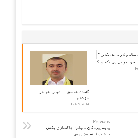
لە و ئەوانی دی بكەین ؟
F
گه‌نده‌ عه‌شق … هێمن عومه‌ر
خۆشناو
Feb 9, 2014
Previous
پیاوه‌ پیره‌كان ناتوانن چاكسازی بكه‌ن …
نه‌جات ئه‌سپینداره‌یی