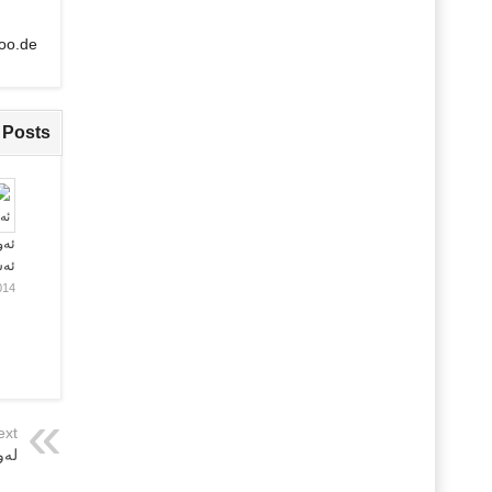
oo.de
 Posts
ئەو
ئە
014
ext
لەو