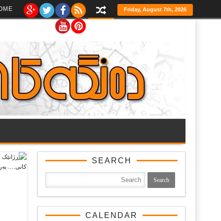
Ski
OME
Friday, August 7th, 2026
t
th
conten
SEARCH
CALENDAR