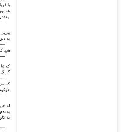
با فریا
هه‌موو
به‌ده‌ر 
—-
پیریی ،
به‌ دیو
—-
هیچ که
—–
که‌ تیا
گرنگ ئه‌
—-
که‌ مر
خۆکوشت
—-
له‌ چایخ
به‌ده‌
به‌ کاو
—-