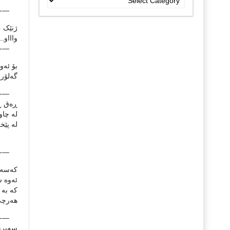
جۆراو
—-
جۆرەکان
ژنێک ،
واااو..
—-
بۆ ئه‌و
گه‌لۆر.
—-
ڕه‌ق ڕ
له‌ چا
له‌ پێخ
من
—-
که‌سه‌
ئه‌وه‌ 
که‌ به
هه‌رچی
—-
سه‌برم