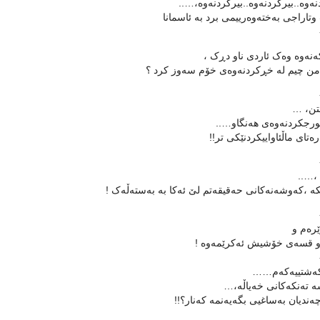
ه‌وه‌..بیرکردنه‌وه‌..بیرکردنه‌وه‌،…..
تاراجی به‌خته‌وه‌رییمی برد به‌ ئاسمانا
‌نه‌وه‌ وه‌ک ئاردی ناو دڕک ،
من چیم له‌ خڕکردنه‌وه‌ی خۆم سه‌وز کرد ؟
تن، …
ورجکردنه‌وه‌ی هه‌نگاو…..
ه‌تای ماڵئاواییکردنێکی تر!!
،…..
 ،‌که‌وشه‌نه‌کانی حه‌قیقه‌تم لێ ئه‌کا به‌ به‌سته‌ڵه‌ک !
ره‌م و
و قسه‌ی خۆشیش ئه‌کرێمه‌وه‌ !
ه‌شتییه‌که‌م……
ته‌نکه‌کا‌نی خه‌یاڵه،‌…
ه‌ندیان به‌ساغیی بگه‌یه‌نمه‌ که‌نار؟!!