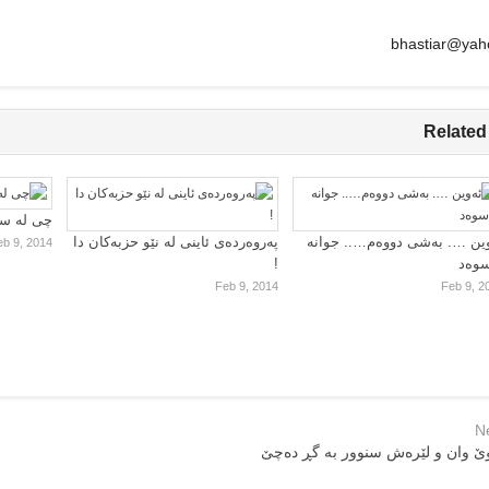
bhastiar@yah
Related
چی لە سا
ین …. بەشی دووەم….. جوانە
پەروەردەی ئاینی لە نێو حزبەکان دا
eb 9, 2014
سوەد
!
Feb 9, 2014
Feb 9, 2
N
ێ وان و لێرەش سنوور بە گڕ دەچێ