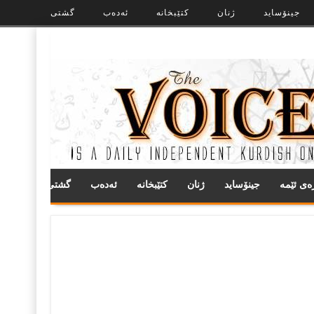
جینۆساید
ژنان
کتێبخانە
ئەدەب
گشتی
ره‌ی ئێمه
جینۆساید
ژنان
کتێبخانە
ئەدەب
گشتی