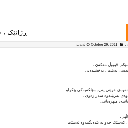
ڕژانێک ، س
ان
October 29, 2011
ئەدەب
ێکم قبووڵ مه‌که‌ن ،….
ده‌یی نه‌بێت ، به‌خشنده‌یی
ه‌وه‌ی خوێنی‌ په‌ڕه‌سێلکه‌یه‌کی پێکراو…
‌وه‌ی به‌ربێته‌وه‌ سه‌ر زه‌وی ،
انییه‌، میهره‌بانیی
ڵێم ،….
، که‌سێک خه‌و به‌ بێده‌نگییه‌وه‌ ئه‌بینێت