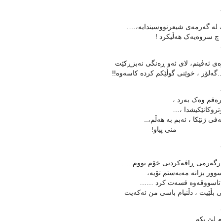
 له‌ گه‌رمه‌ی شیعرنووسیندایه‌،….
 چ سروه‌یه‌ک هه‌ڵیکرد !
ه‌ی ئه‌ڤینم، لای ئه‌و ڕه‌نگی نه‌بزڕکێت
.گه‌لۆر ، خوێنی گوڵێکم کرده‌ کاسه‌وه‌!!
ه‌قم وه‌ک به‌رد ،
وتروکانێکیشدا ،…
ه‌فی ژنێکا ، ئه‌بم به‌ هه‌ڵم،..
ی پیاو!
رگه‌رمی ڕاڤه‌‌کردنی خۆم بووم ….
سوور بزانه‌ مه‌به‌ستم تۆیه‌،
‌ تاسووقه‌وه‌ قسه‌ت کرد ……
 بڵێیت ، دڵنیام باسی من ئه‌که‌یت
 لێ بکه….‌