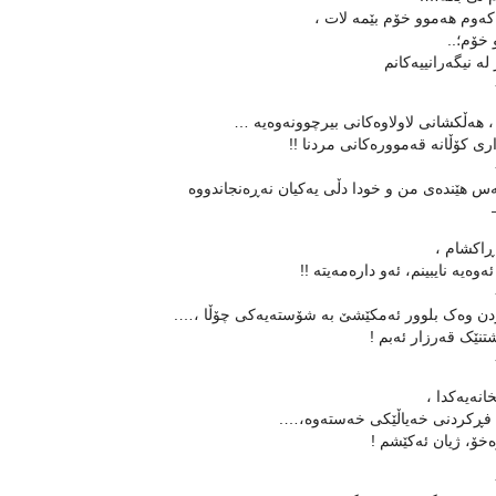
که‌وم هه‌موو خۆم بێمه‌ لات ،
 خۆم؛..
له‌ نیگه‌رانییه‌کانم
 هه‌ڵکشانی لاولاوه‌کانی بیرچوونه‌وه‌یه‌ …
اری کۆڵانه‌ قه‌مووره‌کانی مردنا !!
‌س هێنده‌ی من و خودا دڵی یه‌کیان نه‌ڕه‌نجاندووه‌
 ڕاکشام ،
وه‌یه‌ نا‌یبینم، ئه‌و داره‌مه‌یته‌ !!
دن وه‌ک بلوور ئه‌مکێشێ به‌ شۆسته‌یه‌کی چۆڵا ،….
نێک قه‌رزار ئه‌بم !
انه‌یه‌کدا ،
م فڕکردنی خه‌یاڵێکی خه‌سته‌وه‌‌،….
ه‌خۆ، ژیان ئه‌کێشم !