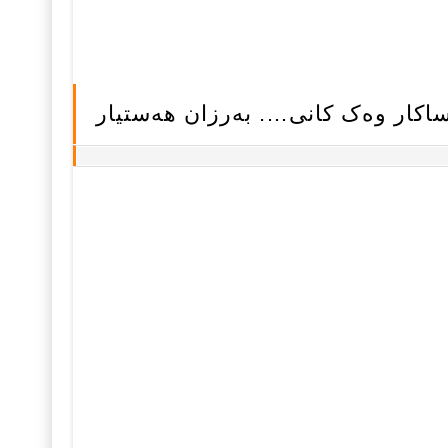
اکار وه‌ک کانی…. به‌رزان هه‌ستیار