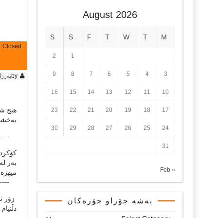
August 2026
S
S
F
T
W
T
M
Closed
2
1
9
8
7
6
5
4
3
by
به‌رز
16
15
14
13
12
11
10
هیچ شت
23
22
21
20
19
18
17
به‌خشن
30
29
28
27
26
25
24
—-
31
کۆکردن
به‌ر له
« Feb
میهره‌ب
—-
زۆر نا
بەشە جۆراو جۆرەکان
دڵنیام 
بەشە