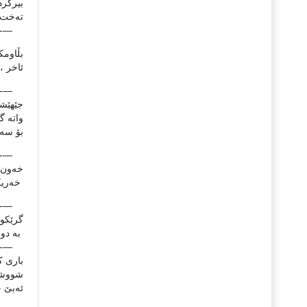
بیرکردن
ته‌خت و
—-
بڵاومکه
ئاخر ،
—-
جێهێش
واته گ
بۆ سه‌ر
—-
خه‌ون 
خه‌ریکه
—-
گرێکوێ
به‌ دو
—-
باری ک
شووشه‌ 
ئه‌بێ چ