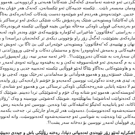
ردنی ئه‌و چه‌شنه‌ ته‌ماسه‌ی که‌له‌گه‌ڵ شته‌کاندا هه‌یه‌تی و کردوویه‌تی..هه‌موو
ه‌مان مه‌یسه‌ر نابێت…تێکسته‌ جدییه‌کان ئه‌و تێکستانه‌ن، که‌نه‌ک هه‌ر خۆیان به‌ئاسان
دیین..خوێندنه‌وه‌ش هه‌رده‌م له‌و شوێنه‌وه‌ ده‌ست پێده‌کات که‌دانه‌ره‌که‌ی به‌ئاگا 
. یان له‌کاتێکدا ویستویه‌تی شتێک په‌رده‌پۆش بکات شتێکی دیکه‌ی له‌و ترسناکتر یا
و به‌رده‌یه‌کی قووڵی ناوه‌کی مه‌حاڵه‌ بتوانین بچینه‌ قووڵایی تێکسته ‌فریوده‌ره‌کانه
، به‌ڕاستی “ئه‌فڵاتوون” شاعیرانی له‌کۆماره‌ یۆتۆبییه‌که‌ی خۆی وه‌ده‌ر ناوه‌، له‌به‌ر
ماره‌که‌ی بشێوێنێت، له‌گه‌ڵ زۆر راو بۆچوونی دیکه‌ی تر که‌له‌ده‌یان دیراسه‌دا و
‌نهان و نهێنییه‌ی که‌”ئه‌فڵاتوون” ویستویه‌تی خوێنه‌رانی لێی بێ ئاگا بن، ئه‌ویش 
فییه‌کانی و به‌مه‌ش له‌ناوه‌وه‌ڕا به‌نج و مه‌ستمان ده‌کات و له‌جێی ورووژاندنی ئه
سه‌باره‌ت به‌ شته‌کان ده‌بزووێنێت!؟.. ئاخر ئه‌مه‌ سه‌یر نییه‌، زۆر له‌پسپۆڕانی ف
ه م گه‌مه‌یه‌ی ئه‌و فه‌یله‌سووفه‌ نه‌که‌ن و به‌ یه‌قینه‌وه‌ بڕواننه‌ ئه‌وه‌ی له‌
ه‌ و هاوشێوه‌کانی به‌ئاگاو بێئاگا له‌نێو قووڵایی تێکسته‌ ئه‌ده‌بییه‌ جدیی و زیندووه‌
ڕ شتێک خستۆته‌ڕوو و هه‌موو هه‌وڵدانی بۆ سه‌لماندنی ته‌رحێک بووه‌، که‌چی بۆ نمو
‌، ئیدی هه‌رچه‌ند ده‌گوترێت نووسین گه‌مه‌یه‌و بۆ خۆشم تاڕاده‌یه‌کی زۆر وایده‌بی
 لا ده‌بێته‌ پانتایی شه‌ڕه‌جه‌نگێکی ناوه‌کی ترسناکی من و هه‌موو ئه‌و شتانه‌ی که‌ن
 له‌ویسته‌که‌نم، هه‌موو ئه‌و شتانه‌ وه‌ک خۆم و له‌شوێنێکی تردا ده‌بینم..شوێنێک که‌
 که‌ده‌توانێت له‌ناشوێندا بمانهێڵێته‌وه‌..شوینێک که‌شوێنی نووسینه‌ و وه‌ک “رۆل
اکانه‌، ئه‌و پانتاییه‌یه‌ که‌ئیگۆ ئه‌کتیڤه‌کانی تێدا ونده‌بن..نووسین ئه‌و مابه‌ینه‌ ر
‌سته‌یه‌شه‌وه‌ که‌ده‌نووسێت)..ده‌مه‌وێت هه‌ر لێره‌داو جارێکی تر، جه‌خت بکه‌مه‌و
کانی تێدا ونده‌نێت به‌ شوناسی ئه‌و جه‌سته‌یه‌شه‌وه‌ که‌ده‌نووسێت، واته‌ له‌نووس
ی قووڵمان له‌مه‌ڕ نووسین بۆ ده‌خاته‌ سه‌ر پشت!؟.
 ئاشکرایه‌ له‌نێو زۆر نێوه‌ندی ئه‌ده‌بیاتی دنیادا، ره‌خنه‌ رۆڵێکی باش و جیددی ده‌بی