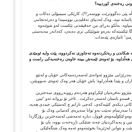
وونی ره‌خنه‌ی کوردییه‌؟
‌ڵه‌ پێی ده‌گووترێت نووسه‌ر!؟)، کارێکی سیمبۆلی ده‌کات و
اسایه‌ نییه‌، وه‌ک له‌دنیای ته‌قلیدیی نووسیندا و ده‌رئه‌نجامی
ه‌سپاوه‌، به‌ڵکو به‌ڕای من حه‌قیقه‌تی تێکست له‌و شوێنه‌وه‌
 تێکسته‌که‌ به‌ره‌و شوێنێکی تری ده‌به‌ن، که‌دانه‌ر مه‌به‌ستی
ارمێ” ئاماژه‌ی پێده‌دات:
وه‌ شکاندن و ره‌تکردنه‌وه‌ ته‌جاوزی نه‌کردووه‌، پێت وایه‌ ئومێدی
 هه‌ڵداوه‌، بۆ ئه‌وه‌ی ئێمه‌ش ببینه‌ خاوه‌ن ره‌خنه‌یه‌کی راست و
‌درێژایی مێژوو ئه‌وانه‌ی له‌سه‌رده‌مه‌کانی خۆیان و له‌نێو
ان و پێیدا هه‌ڵدراوه‌؛ پاش خۆیان هه‌ر وه‌ک ئه‌وه‌ی نه‌بووبێتن،
یی مێژوو نه‌فره‌تیان لێکراوه‌و هه‌رده‌م رووبه‌ڕووی سه‌خترین
‌ر قسه‌و باسیان له‌سه‌ر ده‌کرێت…ئاخر تۆ بڕوانه‌ ئه‌و “ئیبن
‌کانی دیکه‌ی کتێبه‌که‌ی، که‌چی نازانم چ که‌سێکی جیددی هه‌یه‌،
ۆدا سه‌رسام نه‌بێت به‌و توانا سه‌یره‌ی که‌سانی وه‌ک بۆ
‌وه‌و لێکۆڵینه‌وه‌ی قووڵ، دیاره‌ ئه‌مه‌شی له‌سه‌خترین رۆژگاردا
ن و په‌یداکردنیان چه‌ند شتێکی ناڕه‌حه‌ت بووه‌، یان بۆ
ت و بتوانن له‌ژێریدا بخوێننه‌وه‌و ئه‌مه‌ وه‌ک شتگه‌لێکی