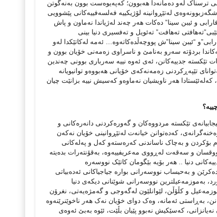
رسناک له‌و ده‌مانه‌دا هه‌بوون؛ که‌په‌یوه‌ست بوون‌ به‌نه‌‌گوتن
شگه‌زبوونه‌وه‌ی له‌تێڕوانینه‌ لۆژیکییه‌ فه‌لسه‌فییه‌کانی پێشوویی
“فارابی و ئیبن سینا” ده‌کات هه‌ر چه‌ند له‌ژیاندا نه‌ماون و پاش
ی”ته‌هافتی ته‌هافت” ته‌ئویل و ته‌فسیری دنیا بینی
رابی”و “ئیبن سینا”ش پووچه‌ڵده‌کاته‌وه‌… ئه‌مه‌ له‌کاتێکدا له‌و
نه‌کاندا بردۆته‌ سه‌رو به‌نامێ و ناسراوی زه‌مه‌نی خۆیان بوون و
ت تێکسته‌ جدییه‌کانن، ئه‌ی ئه‌وه‌ نییه‌ سه‌رباری بوونی چه‌ندین
انای تێپه‌ڕکردنی زه‌مه‌نه‌که‌ی خۆیانی هه‌بووه‌و توانیویانه‌
که‌له‌ئێستادا ‌هه‌ر ناویشیان نه‌ماوه‌و که‌سیش نییه‌ بزانێت چیان
بیانه‌ی تێکسته‌ مردووه‌کان و گه‌وره‌کردنی دانه‌ره‌کانی و
خنه‌گرانه‌ی، که‌ده‌توانن خیانه‌ت له‌تێڕوانینی خۆیان نه‌که‌ن
م بۆکردن و به‌چاک ناساندنی که‌ره‌سته‌و که‌ل و په‌له‌کانی
ووقسان و سه‌قه‌ت له‌ڕووی مه‌عریفییه‌وه‌، به‌قۆنته‌رات بده‌یته‌
ه‌کانی دنیا .. هه‌ر بۆیه‌ بێگومان کاتێک نووسه‌ره‌
ه‌کرێن و به‌حیساب نووسه‌رانی بواره‌ جیاجیاکانی ئه‌ده‌بیاتی
رد، به‌موزمه‌عیلترین نووسه‌رانی شوێنانی دیکه‌ی دنیا
 موزمه‌عیل و کڵۆڵن، لێوانلێون له‌گه‌وجی و گه‌مژه‌یه‌تی، نغرۆن
ن، به‌ڕاستی ئه‌مانه‌، وه‌ک دوای خۆیان نه‌ک هه‌ر ناخوێنرێنه‌وه‌
نه‌یانزانی، که‌سێکیش نه‌بوو پێیان بڵێت، ئێوه‌ به‌بێ ئه‌وه‌ی