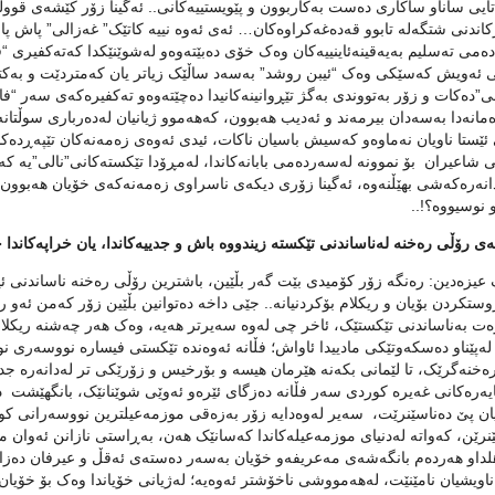
تایی ساناو ساکاری ده‌ست به‌کاربوون و پێویستییه‌کانی.. ئه‌گینا زۆر کێشه‌ی قووڵی ت
کاندنی شتگه‌له‌ تابوو قه‌ده‌غه‌کراوه‌کان… ئه‌ی ئه‌وه‌ نییه‌ کاتێک” غه‌زالی” پاش پا
ده‌می ته‌سلیم به‌یه‌قینه‌ئاینییه‌کان وه‌ک خۆی ده‌بێته‌وه‌و له‌شوێنێکدا که‌ته‌کفیری 
 ئه‌ویش که‌سێکی وه‌ک “ئیبن روشد” به‌سه‌د ساڵێک زیاتر یان که‌متردێت و به‌کتێب
ی”ده‌کات و زۆر به‌تووندی به‌گژ تێڕوانینه‌کانیدا ده‌چێته‌وه‌و ته‌کفیره‌که‌ی سه‌ر “فا
مانه‌دا به‌سه‌دان بیرمه‌ند و ئه‌دیب هه‌بوون، که‌هه‌موو ژیانیان له‌ده‌رباری سوڵتا
ێستا ناویان نه‌ماوه‌و که‌سیش باسیان ناکات، ئیدی ئه‌وه‌ی زه‌مه‌نه‌کان تێپه‌ڕده‌کا
شاعیران بۆ نموونه‌ له‌سه‌رده‌می بابانه‌کاندا، له‌مڕۆدا تێکسته‌کانی”نالی”یه‌ که‌تو
نه‌ره‌که‌شی بهێڵنه‌وه‌، ئه‌گینا زۆری دیکه‌ی ناسراوی زه‌مه‌نه‌که‌ی خۆیان هه‌بوون، 
و نوسیووه‌؟!..
یزه‌دین: ره‌نگه‌ زۆر کۆمیدی بێت گه‌ر بڵێین، باشترین رۆڵی ره‌خنه‌ ناساندنی ئیجا
وستکردن بۆیان و ریکلام بۆکردنیانه‌.. جێی داخه ده‌توانین بڵێین زۆر که‌من ئه‌و ره‌
ه‌ت به‌ناساندنی تێکستێک، ئاخر چی له‌وه‌ سه‌یرتر هه‌یه‌، وه‌ک هه‌ر چه‌شنه‌ ریکلا
له‌پێناو ده‌سکه‌وتێکی مادییدا ئاواش؛ فڵانه‌ ئه‌وه‌نده‌ تێکستی فیساره‌ نووسه‌ری ن
ه‌خنه‌گرێک، تا لێمانی بکه‌نه‌ هێرمان هیسه‌ و بۆرخیس و زۆرێکی تر له‌دانه‌ره‌ جدیی
یه‌ره‌کانی غه‌یره‌ کوردی سه‌ر فڵانه‌ ده‌زگای ئێره‌و ئه‌وێی شوێنانێک، بانگهێشت د
ان پێ ده‌ناسێنرێت، سه‌یر له‌وه‌دایه‌ زۆر به‌زه‌قی موزمه‌عیلترین نووسه‌رانی کو
ێنرێن، که‌واته‌ له‌دنیای موزمه‌عیله‌کاندا که‌سانێک هه‌ن، به‌ڕاستی نازانن ئه‌وان
لداو هه‌رده‌م بانگه‌شه‌ی مه‌عریفه‌و خۆیان به‌سه‌ر ده‌سته‌ی ئه‌قڵ و عیرفان ده‌زان
ناویشیان نامێنێت، له‌هه‌مووشی ناخۆشتر ئه‌وه‌یه‌؛ له‌ژیانی خۆیاندا وه‌ک بۆ خۆیان 