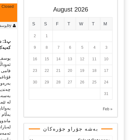
Closed
August 2026
S
S
F
T
W
T
M
by
یوس
2
1
پ1:
که‌یه‌ک
9
8
7
6
5
4
3
یوسف عی
16
15
14
13
12
11
10
ئه‌ودا
فامی د
23
22
21
20
19
18
17
قۆناغی
30
29
28
27
26
25
24
به‌ره‌
چه‌ندین
31
به‌سه‌
له‌ ئێم
به‌واتا
« Feb
به‌ڵام 
ماندووب
له‌بارا
بەشە جۆراو جۆرەکان
ئه‌مه‌ش
بەشە
زانستیی