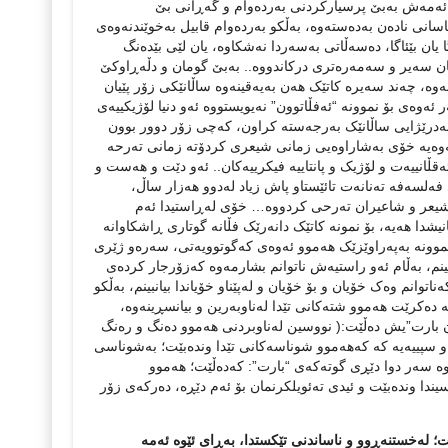
 ئه‌مه‌ش به‌بێ پرسیارکردنی به‌رده‌وام و گه‌ڕانی بێ
ی ناده‌ن به‌ده‌سته‌وه‌، به‌ڵکو به‌رده‌وا‌م قابیل به‌خوێندنه‌وه‌ی
یان بێئاگا، ده‌سه‌ڵاتی به‌سه‌ردا نه‌شکاوه‌، یان لێی بێده‌نگ
ن سه‌یر و سه‌مه‌ره‌تری درکاندووه‌.. به‌بێ گومان و دڵه‌ڕاوکێ
‌وه‌، چه‌ند سه‌یره‌ کاتێک هه‌ن به‌یه‌قینه‌وه‌ ساڵانێکی زۆر پێیان
 ئه‌وه‌ی بۆ نموونه‌ “ئه‌فڵاتوون” نه‌یویستووه‌ ئه‌و دنیا لۆژیکییه‌ی
 به‌درێژایی ساڵانێک به‌رجه‌سته‌ کراون، که‌چی زۆر دوور بوون
ئه‌وه‌یه‌ خۆی به‌شاراوه‌یی زمانی شیعری کردۆته‌ زمانی ته‌رحه‌
‌قڵانییه‌ت و لۆژیک و پانتاییه‌ فیکرییه‌کان.. ئه‌و دێت و هه‌ست و
ه‌لسه‌فه‌ ته‌نانه‌ت تائێستاو پاش زیاد له‌دوو هه‌زار ساڵ،
مه‌ڕ شیعر و شاعیران ته‌رحی کردووه‌… خۆی له‌ڕاستیدا ئه‌م
کانیشدا هه‌یه‌، بۆ نمونه‌ کاتێک دانه‌رێک فڵانه‌ گوتاری ڕاشکاوانه‌
ونه‌ به‌په‌راوێزێک هه‌موو ئه‌وه‌ی که‌گوتوویه‌تی، سه‌ره‌و ژێری
نم، به‌ڵام ئه‌و راستیه‌ش ناتوانم بشارمه‌وه‌ که‌زۆرجار کرده‌ی
اتوانم وه‌ک خۆیان و بۆ خۆیان و له‌پێناو خۆیاندا بیانبینم، به‌ڵکو
 ده‌کرێت هه‌موو شته‌کانی تێدا له‌ناوبه‌رین و بیانسڕینه‌وه‌،
ان بارت”یش ده‌ڵێت:( نووسین له‌ناوبردنی هه‌موو ده‌نگ و ره‌نگ
ه‌ش و سپییه‌یه‌ که‌ که‌هه‌موو شوناسه‌کانی تێدا ونده‌بێت؛ به‌شوناسی
ه‌‌ سه‌ر دوا دێڕی گوته‌که‌ی “بارت”: که‌ده‌ڵێت؛ هه‌موو
یندا ونده‌بێت و ئیدی ته‌ئویلکرنمان بۆ ئه‌م دێڕه‌، ده‌رکه‌ی زۆر
نێت؛ له‌خستنه‌ڕوو و ناساندنی تێکستدا، به‌ڕای ئێوه‌ ئه‌مه‌