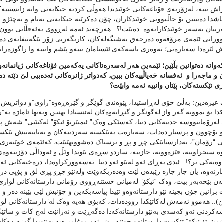
ش نییه‌، له‌زۆربه‌ی قۆناغه‌کانی خوێندندا هه‌وڵی کردنه‌ حیکایه‌تی وانه‌ زانستییه‌کا
تاشدا ده‌بینین بۆ حاڵیبوونی خوێندکاران، چۆن ده‌کرێنه‌ حیکایه‌تی به‌تام و به‌چێ
رییان به‌سه‌ر خوێندکارانه‌وه‌ ده‌بێت!؟.. هه‌رچه‌ند ئه‌مه‌ له‌ڕووی به‌ئه‌قڵانی بوون
وراتی ئێمه‌ی مرۆڤه‌وه‌ ده‌رحه‌ق به‌شتگه‌له‌کان، کا‌ریگه‌ریی زۆر نێگه‌تیفانه‌ی ده‌ب
لێره‌دا سه‌باره‌تی؛ ته‌وه‌ری باسه‌که‌ی ئێستامان نییه‌و پێشم وانییه‌ وا راگوزه‌رانه‌ 
 که‌واته‌ ده‌توانین بڵێین؛ ئێمه‌ین هه‌ر له‌سه‌ره‌تاکانی یه‌که‌مین قۆناغه‌کانی ژیانمانه
و ماجه‌را و ئه‌فسانه‌ خه‌یاڵییه‌کان ببین، که‌دواتر ژانره‌کانی ئه‌ده‌بیی لێ دێته‌ ده‌
ی تێکسته‌کان، پێتان وانییه‌ ئه‌مه‌ وابێت؟
یزه‌دین: به‌ڵێ خۆی له‌ڕاستیدا، پێوه‌ندی گوێگر و گێره‌ڕه‌وه”راوی”‌و دواتریش 
کدا بۆ نموونه‌ گه‌ر واز له‌گوێگر و گێڕانه‌وه‌کان له‌ئێستادا بهێنین وته‌نها ئاماژه‌ به
 له‌رۆماننووسه‌ جدییه‌کانی دنیا، که‌سێکی وه‌ک” ئیمبێرتۆ ئیکۆ” له‌کتێبی” شه‌ش پی
و بۆچوون و پرسیار ده‌دات، سه‌باره‌ت به‌تێکسته‌ سه‌ردییه‌کان و به‌تایبه‌تیش تێکس
 “رۆمان”، به‌دارستانێکی چڕ و پڕ و ترسناک ده‌شووبهێنێت، که‌ئێمه‌ی خوێنه‌ری گریما
‌ سیحراوییه‌، قێزه‌وونه،‌ جازیبه‌، ساردو سڕه‌ی نێویدا وێڵ و ئه‌وداڵی دۆزینه‌وه‌ی ر
ه‌یه‌کی تر؟!.. ئیدی به‌ڕای ئه‌و له‌نێو ئه‌و دنیا ته‌سه‌وورکراوه‌دا، دره‌خته‌کانی ئ
نه‌وه،‌ یان جار جاره‌ رێبده‌ن لێت وه‌ده‌ربکه‌وێت وله‌نێو چڕو پڕی لق و پۆپی دره‌خ
مه‌ن بێخه‌به‌ر بیت، وه‌ک “ئیکۆ” له‌میانی خستنه‌ڕووی رۆمانی”دارستانه‌کانی لوازی”
 بزانین چۆن بچینه‌ نێو دارستانه‌وه‌و تێیدا پیاسه‌بکه‌ین و چۆنیش لێی بێینه‌ ده‌ر 
ن).. هه‌موو ئه‌مه‌ش له‌کاتێکدا رووده‌دات، که‌بۆی هه‌یه‌ وه‌ک له‌”دارستانه‌کانی لو
‌کردنی ئه‌و که‌سه‌ی به‌نێو دارستانه‌که‌دا ده‌گه‌ڕێت و نه‌زانێت له‌چ کات و ساتێکی
مبێرتۆ ئیکۆ” تێکست دارستانه‌و خوێنه‌ریش ئه‌و موغامیره‌یه‌ به‌نێویدا گوزه‌رده‌کات