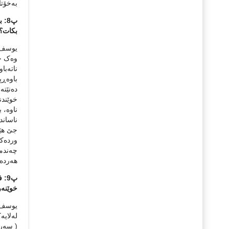
به‌خۆت
پ8:
بکات؟
یوسف عی
وه‌ک خ
ناته‌با
باوه‌ڕپ
ده‌نێته
خوێندنه
ناوه‌، 
ناساند
جێ هێش
ورده‌کا
چه‌ندما
هه‌رده‌
پ9:
خوێنه‌
یوسف عی
له‌لای
( سه‌رج