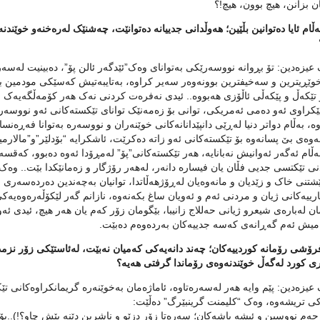
ان بزانن، هیچ بوون، هیچ!؟
 به‌ڵام ئایا ده‌توانین بڵێین؛ هه‌وڵدانی جدییانه‌ ده‌توانێت، چه‌شنێک له‌ره‌خنه‌و خو
زه‌دین: تۆ بڕوانه‌ نووسه‌رێکی به‌توانای وه‌ک”ئێدگه‌ر ئالن پۆ”، ده‌بینیت له‌سه‌رد
وێڕیترین و سه‌خیفترین بوونه‌وه‌ر سه‌یر کراوه‌، به‌تایبه‌تیش که‌سێکی مودمین به
و تێکه‌ڵ و پێکه‌ڵی ئاڵۆزی هه‌بووه‌.. ئیدی نه‌فره‌ت کردنی نه‌ک هه‌ر کۆمه‌ڵگه‌یه‌ک
ێکراوی ئه‌و ده‌می ئه‌مریکی، توانی بۆ زه‌مه‌نێک توانای تێکسته‌کانی ئه‌و نووسه‌ره‌ 
‌وه‌، به‌ڵام دواتر دنیا له‌ڕێی دانپێدانانه‌کانی خوێنه‌ران و نووسه‌ره‌ به‌توانا فه‌ڕه‌نسا
‌وه‌ی بێ پسانه‌وه‌ بۆ تێکسته‌کانی ئه‌و زاته‌ ده‌کرێت، ئاشکرایه‌ “بۆدلێر”و”مالارمییه
به‌ڵام ئه‌گه‌ر ئه‌وانیش نه‌بانایه‌، هه‌ر تێکسته‌کانی”پۆ” له‌مڕۆدا ئه‌وه‌ ده‌بوو، که‌ق
نی تێکتسی جدیی فڵان یان فیساره‌ دانه‌ر، له‌هه‌ر رۆژگار و زه‌مانێکدا بێت.. 
تنی خاک و زێدیان و مانه‌وه‌یان له‌ڕۆژهه‌ڵاتدا، توانیان به‌چه‌ندین ده‌رده‌سه‌ر
رییه‌کانی ژیان و مردنی ئه‌م و ئه‌ویان ساغ بکه‌نه‌وه‌، نازانم گه‌ر لێکۆڵه‌ره‌وه‌یه‌
ن له‌باره‌ی شیعرو ژیانی حه‌للاج زانیبا، بێگومان زۆر که‌م یان هه‌ر هیچ، ئیدی ئه‌و
میش ئه‌م گه‌ڕانه‌ی که‌سه‌ جدییه‌کان به‌رده‌وه‌م ده‌بێت.
 فرۆشی رۆمانه‌ کوردییه‌کان؛ چه‌ند دانه‌یه‌کی که‌میان نه‌بێت، له‌ئاستێکی زۆر نزمد
ری کورد له‌گه‌ڵ خوێندنه‌وه‌ی رۆماندا گرفتی هه‌یه‌؟
زه‌دین: پێم وایه‌ هه‌ر له‌سه‌ره‌تاوه‌، ئاماژه‌مان به‌خوێنه‌ره‌ گریمانکراوه‌کانی ت
ه‌کی تریشه‌وه‌، وه‌ک “کلیمنت گرینبێرگ” ده‌ڵێت:
ه‌م نووسین و ئیشه‌ باشه‌کان؛ سه‌ره‌تا زۆر دزێو و ناشرین دێنه‌ پێش چاو؟!)..بۆیه‌