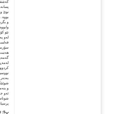
که‌شفک
پسانه‌و
نوێ و ج
بووه‌.
و بگره‌
وابووه‌
نێو کۆ
له‌و په
فه‌لسه‌
سۆزمان 
هه‌ست ب
گه‌مه‌ی
له‌مه‌
کردووه
نووسینم
به‌ده‌ر
شوێنێک
و بنه‌م
ئه‌و جه
شوناسه‌
پرسیار
پ5: