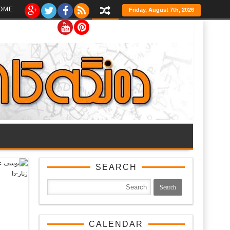
Ski
OME
Friday, August 7th, 2026
t
th
conten
SEARCH
CALENDAR