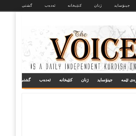
جینۆساید
ژنان
کتێبخانە
ئەدەب
گشتی
ره‌ی ئێمه
جینۆساید
ژنان
کتێبخانە
ئەدەب
گشتی