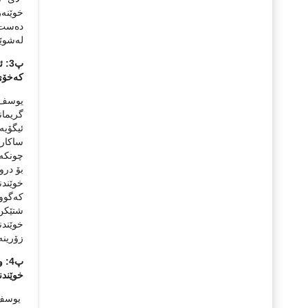
خوێنه‌ر
ده‌ست پ
له‌شوێ
پ3:
که‌خۆی
یوسف عی
گریمانه
ئیگۆیه‌
ساکاردا
چونکه‌ 
بۆ دروس
خوێندنه
که‌گووت
شتێکن 
خوێندن
زۆرینه‌
پ4:
خوێندن
یوسف عی