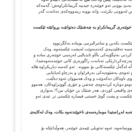
 به‌بێ بوونی ئه‌و خوێنه‌ره‌ جیدییه‌ گریمانکراوه‌ش؛ گه‌مه‌که‌
له‌بوونی بکرێت، واته‌ بوونه‌ زیندووه‌که‌ی ته‌نانه‌ت گه‌ر
‌ خوێنه‌ری گریمانکراو به‌ چه‌شنێک ده‌توانێت ‌بڕوانێته تێکست
 تێکست بکه‌ین و سانترالیزمی بونیاده‌ یه‌کگرتووه‌
ده‌سه‌ ته‌قلیدییه‌ی که‌ده‌یه‌وێت له‌پشت تێکسته‌وه‌، وه‌ک
دنی به‌ئیگۆیه‌کی باڵاو ئایدیالیی له‌زه‌ینی خوێنه‌ری ساده‌ و
 په‌رچه‌کردارێکی ته‌نانه‌ت راگوزه‌ری کاتی خوێنده‌نه‌وه‌شدا،
 له‌گه‌ڵ تێکسته‌کانی بۆ نموونه..‌ ئه‌و که‌سه‌ دیاریکراوه‌ هاله‌
 ئه‌وه‌ی به‌شێوه‌یه‌کی به‌رفراوان و به‌رچاو له‌پانتایی
وی ناوه‌کان ده‌که‌وێت و وه‌ک هه‌مووان ئه‌وه‌ ده‌ڵێت،
دنه‌وه‌و دوباره‌ کردنه‌وه‌ی چه‌شن و جۆری گووتراوه‌کان، هه‌موو
ینه‌ی واقیعی کوردی، هه‌ر شتێک بن خۆیان نین؟! به‌بواری
انه‌ تێکست و پشت گوێ خستنی فیساره‌ تێکستی تر. ئیدی ئه‌و
ه‌یه‌ له‌ڕاستیدا موماره‌سه‌ی ناخوێندنه‌وه‌ بکات، وه‌ک له‌کایه‌ی
انه‌وه‌، ئه‌وه‌ ته‌ئویلی ئێمه‌ی خوێنه‌ر، هه‌وڵدانێکه‌ بۆ