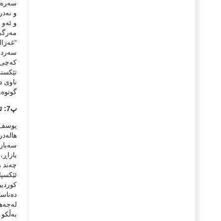
سه‌ره‌
و نه‌در
و ئه‌و 
مه‌رگی
“غه‌زال
سه‌رده‌
که‌چی ئ
تێکستی 
ناوی دا
گوتوه‌
پ7: ئه‌ی رۆڵی ره‌خنه‌ له‌ناساندنی تێکسته‌ زیندووه ‌باش و جدییه‌کاندا، یان خراپه‌کاندا چییه‌؟
یوسف ع
هاله‌در
سه‌بار
بازاڕ، 
چه‌ند ر
ئێکسپا
کوردیی
ده‌ناس
له‌جه‌ه
به‌ڵکو 