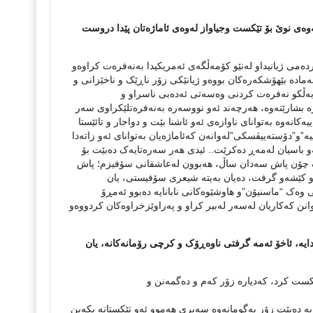
ێندنه‌وه‌ی نوێ بۆ تێکست وجیاواز له‌وه‌ی ئاماژه‌تان پێدا دروست
ه‌می ژیانیداو له‌نێو کۆمه‌ڵگه‌ی ئه‌مریکیدا به‌نه‌فره‌ت کراوه‌و
‌ماده‌ بێهۆشکه‌ره‌کان بووه‌و ژیانێکی زۆر ناڕێک و ناخێزانی و
 به‌ڵکو نه‌فره‌ت کردنی وه‌سه‌تی ئه‌ده‌بی ناسراو و
بشارێته‌وه‌، هه‌رچه‌ند ئه‌و نووسه‌ره‌ به‌نه‌فره‌تلێکراوی سه‌ر
ییه‌کانه‌وه‌ به‌توانای ناوازه‌ی ئه‌و ئاشنا بێت و دواجار و تائێستا
‌”و”دۆسته‌ییڤسکی”له‌وانه‌ن که‌ئاماژه‌یان به‌توانای ئه‌و زاته‌دا
سه‌و باسیان له‌مه‌ڕ ده‌کرێت.. ئیدی هه‌ر سه‌ره‌تا‌یه‌ک ده‌بێت بۆ
وه‌ک چۆن پاش سه‌دان ساڵ، هه‌بوون له‌عاشقانی سۆفیزم؛ پاش
ی و کێشه‌و گرفت، ده‌یان به‌یته‌ شیعری سۆفیستی، یان
کی وه‌ک “ماسنیۆن”و هاوشێوه‌کانی نابانایه‌ ده‌بوو ئه‌مڕۆ
انن که‌کاریان له‌سه‌ر له‌بیر کراو و په‌راوێزخراوه‌کان کردووه‌و
ایه‌، ئاخۆ ئه‌مه‌ گرفتی ناوه‌ڕۆک و کرچی رۆمانه‌کانه‌، یان
ێکست کرد، که‌دیاره‌ زۆر که‌م و ده‌گمه‌نن و
 ده‌بێت زۆر به‌گومانه‌وه‌ سه‌یری هه‌موو ئه‌و تێکستانه‌ بکه‌ین