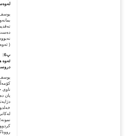
له‌وه‌س
یوسف ع
بمانه‌و
ته‌قدیس
ده‌ست پ
نه‌بووه
( ئه‌وه
پ6:
ئه‌وه‌ 
دروس
یوسف عی
کۆمه‌ڵگ
ناوی خۆ
یان ده‌
دژایه‌ت
خه‌لدو
له‌کاتی
نمونه‌؛
کردووه
رووناکر