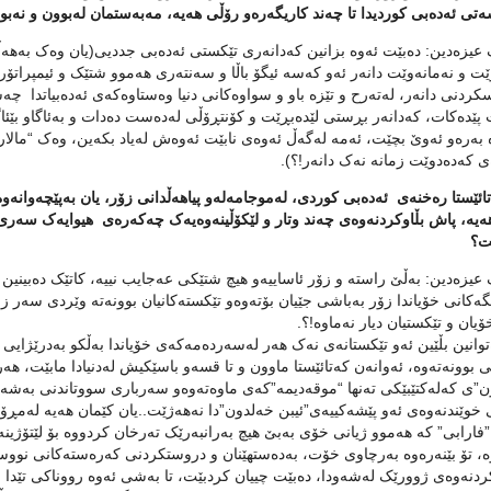
ه‌تی ئه‌ده‌بی کوردیدا تا چه‌ند کاریگه‌ره‌و رۆڵی هه‌یه‌، مه‌به‌ستمان له‌بوون و نه‌ب
یزه‌دین: ده‌بێت ئه‌وه‌ بزانین که‌دانه‌ری تێکستی ئه‌ده‌بی جددیی(یان وه‌ک به‌هه
ێت و نه‌مانه‌وێت دانه‌ر ئه‌و که‌سه‌ ئیگۆ باڵا و سه‌نته‌ری هه‌موو شتێک و ئیمپراتۆرئ
کردنی دانه‌ر، له‌ته‌رح و تێزه‌ باو و سواوه‌کانی دنیا وه‌ستاوه‌که‌ی ئه‌ده‌بیاتدا چ
ێده‌کات، که‌دانه‌ر بڕستی لێده‌بڕێت و کۆنتڕۆڵی له‌ده‌ست ده‌دات و به‌ئاگاو بێئاگا
‌ به‌ره‌و ئه‌وێ بچێت، ئه‌مه‌ له‌گه‌ڵ ئه‌وه‌ی نابێت ئه‌وه‌ش له‌یاد بکه‌ین، وه‌ک “مال
‌ی که‌ده‌دوێت زمانه‌ نه‌ک دانه‌ر!؟).
 تائێستا ره‌خنه‌ی ئه‌ده‌بی کوردی، له‌موجامه‌له‌و پیاهه‌ڵدانی زۆر، یان به‌پێچه‌وانه‌
هه‌یه‌، پاش بڵاوکردنه‌وه‌ی چه‌ند وتار و لێکۆڵینه‌وه‌یه‌ک چه‌که‌ره‌ی هیوایه‌ک سه‌ری
ت؟
زه‌دین: به‌ڵێ راسته‌ و زۆر ئاساییه‌و هیچ شتێکی عه‌جایب نییه‌، کاتێک ده‌بینین به
ه‌کانی خۆیاندا زۆر به‌باشی جێیان بۆته‌وه‌و تێکسته‌کانیان بوونه‌ته‌ وێردی سه‌ر زار
یان و تێکستیان دیار نه‌ماوه‌!؟.
توانین بڵێین ئه‌و تێکستانه‌ی نه‌ک هه‌ر له‌سه‌رده‌مه‌که‌ی خۆیاندا به‌ڵکو به‌درێژا
ی بوونه‌ته‌وه‌، ئه‌وانه‌ن که‌تائێستا ماوون و تا قسه‌و باسێکیش له‌دنیادا مابێت، هه
ن”ی که‌له‌کتێبێکی ته‌نها “موقه‌دیمه‌”که‌ی ماوه‌ته‌وه‌و سه‌رباری سووتاندنی به‌شه
 خوێندنه‌وه‌ی ئه‌و پێشه‌کییه‌ی”ئیبن خه‌لدون”دا نه‌هه‌ژێت..یان کێمان هه‌یه‌ له‌مڕ
”فارابی” که‌ هه‌موو ژیانی خۆی به‌بێ هیچ به‌رانبه‌رێک ته‌رخان کردووه‌ بۆ لێتۆژینه
‌، تۆ بێنه‌ره‌وه‌ به‌رچاوی خۆت، به‌ده‌ستهێنان و دروستکردنی که‌ره‌سته‌کانی نووسی
دنه‌وه‌ی ژوورێک له‌شه‌ودا، ده‌بێت چییان کردبێت، تا به‌شی ئه‌وه‌ رووناکی تێدا بێ