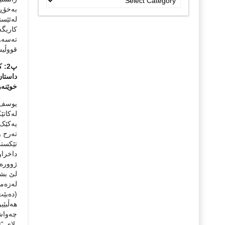
جۆراو
به‌خۆڕا
جۆرەکان
له‌ئێس
کاریگه‌
ته‌سه‌و
قووڵیش 
پ2:
داستان 
خوێنه‌ر
یوسف ع
له‌کاتێ
یه‌کێک
ته‌رح 
تێکستی
داخراوه
ژووره‌و
لێ بشار
له‌زه‌
(ده‌بێت
هه‌ڵبێی
چه‌واشه
لای “ئی