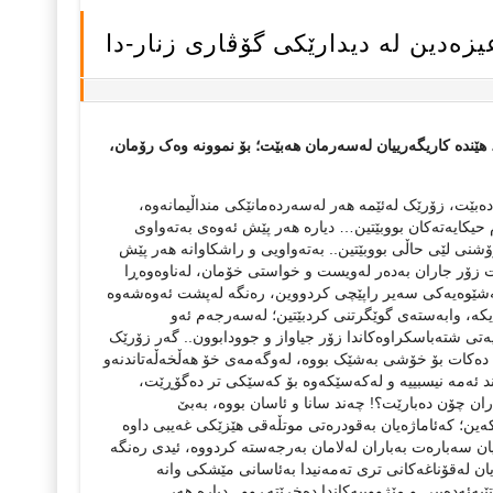
ه‌دین له‌ دیدارێکی گۆڤاری زنار-دا
ێن، هێنده‌ کاریگه‌رییان له‌سه‌رمان هه‌بێت؛ بۆ نموونه‌ وه‌ک رۆمان،
بێت، زۆرێک له‌ئێمه‌ هه‌ر له‌سه‌رده‌مانێکی منداڵیمانه‌وه‌،
کایه‌ته‌کان بووبێتین… دیاره‌ هه‌ر پێش ئه‌وه‌ی به‌ته‌واوی
ۆشنی لێی حاڵی بووبێتین.. به‌ته‌واویی و راشکاوانه‌ هه‌ر پێش
ت زۆر جاران به‌ده‌ر له‌ویست و خواستی خۆمان، له‌ناوه‌وه‌ڕا
شێوه‌یه‌کی سه‌یر راپێچی کردووین، ره‌نگه‌ له‌پشت ئه‌وه‌شه‌وه‌
یکه‌، وابه‌سته‌ی گوێگرتنی کردبێتین؛ له‌سه‌رجه‌م ئه‌و
یه‌تی شته‌باسکراوه‌کاندا زۆر جیاواز و جوودابوون.. گه‌ر زۆرێک
ده‌کات بۆ خۆشی به‌شێک بووه‌، له‌وگه‌مه‌ی خۆ هه‌ڵخه‌ڵه‌تاندنه‌و
 ئه‌مه‌ نیسبییه‌ و له‌که‌سێکه‌وه‌ بۆ که‌سێکی تر ده‌گۆڕێت،
اران چۆن ده‌بارێت؟! چه‌ند سانا و ئاسان بووه‌، به‌بێ
ه‌ین؛ که‌ئاماژه‌یان به‌قودره‌تی موتڵه‌قی هێزێکی غه‌یبی داوه‌
ان سه‌باره‌ت به‌باران له‌لامان به‌رجه‌سته‌ کردووه‌، ئیدی ره‌نگه‌
یان له‌قۆناغه‌کانی تری ته‌مه‌نیدا به‌ئاسانی مێشکی وانه‌
‌ئه‌ده‌بیی و مێژووییه‌کاندا ده‌خرێته‌ڕوو.. دیاره‌ هه‌ر