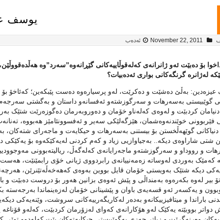
یوسف عیز
ف
November 22, 2011
ئەدەب
 داخوا بۆ ده‌بێت ئه‌و ژانرانه‌ی که‌له‌قوڵاییه‌کانی گێڕانه‌وه”سه‌رد”‌وه‌ هه‌ڵده‌قووڵ
ێكه‌ له‌ژانره‌ گرنگه‌کانی بواری ئه‌ده‌بیات؟
زه‌دین: به‌ڵێ ده‌شێت و ده‌کرێت، له‌و پرسیاره‌وه‌ ده‌ست پێبکه‌ین؛ که‌ئاخۆ بۆ ده‌
ڵی گوێبیستی به‌سه‌رهات و سه‌رگوزشته‌و ئه‌فسانه‌و داستان و به‌گشتی سه‌رجه‌م حی
نیامان کردبێت و له‌وه‌ی که‌له‌ناو خۆمان و ده‌وروبه‌رمان ده‌گوزه‌رێت شتێک به‌ر
 فێربوونی خوێندنه‌وه‌شمان، هێزگه‌لێکی سه‌یر و ئه‌فسوونئامێز هه‌بووه‌، ته‌نانه‌
و دنیاکانی گوێهه‌ڵخستن بۆ بیستنی به‌سه‌رهات و حیکایه‌ت و ماجه‌رای شته‌کان، به‌
 شتی شاراوه‌ی دیکه..‌ به‌جیاوازیی زیاد و که‌م کردنی له‌یه‌کێکه‌وه‌ بۆ یه‌کێکی د
رهات و رووداو و سه‌رگوزشته‌و ماجه‌رایانه‌ی که‌له‌گه‌ڵ، ریالیته‌بوونی مه‌وجوودی
ه‌ که‌مێک به‌وردی له‌و‌ساته‌ زه‌مه‌نییانه‌ی رابردووی ژیانی خۆی رابمێنێت، هه‌ست 
یه‌کی دیکه‌ شتێک به‌ویستی خۆمان قایل بووین به‌وه‌ی که‌هه‌خه‌ڵه‌تێنرێن، هه‌رچه‌ند
تۆ بیر له‌وه‌ بکه‌ره‌وه‌ به‌منداڵی و پێش ئه‌وه‌ی بزانین هه‌ور بۆ دروست ده‌بێت و ب
وون و یه‌کسه‌ر ئه‌و قسه‌یه‌ی باوان و پێشینانی خۆمان له‌زه‌ینماندا به‌رجه‌سته‌ بک
ندنی باراندا و میتافیزییکانه‌و به‌ده‌ر له‌کاریگه‌رییه‌کانی سروشت، وێنه‌یه‌کی دیکه‌ی
 دواتر بووبێته‌‌ یه‌كێک له‌و هۆکارانه‌ی که‌وای له‌زۆرمان کردبێت، که‌له‌و قۆناغه‌ 
ه‌کان وه‌رنه‌گرێت و زیاتر حه‌زی به‌گوێبیستی حیکایه‌ته‌کان بێت که‌له‌دوو توێی کتێبه