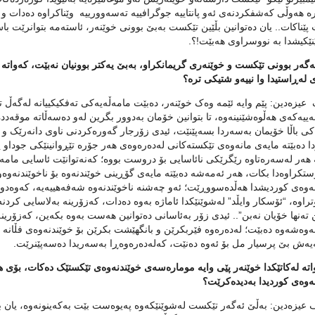
ه‌ هه‌وڵی که‌شفکردنه‌ی ئه‌و پانتاییه‌ جوگرافییه‌ ته‌سه‌وورییه‌ ‌ وێناکراوه‌ ده‌دات و
ێناکات.. یان ده‌توانین بڵێین تێکست به‌بێ بوونی خوێنه‌ر، ئاسته‌مه‌ بتوانرێت باس 
نێکیشدا به‌ نووسراوی هه‌بێت!؟.
 ئه‌گه‌ر بوونی تێکست و خوێنه‌ری گریمانکراو، به‌بێ یه‌کتر بوونیان نه‌بێت، که‌واته
 له‌ڕاستیدا وا نییه‌و شتیکی تره‌؟
زه‌دین: پێم وایه‌ ئێمه‌ وه‌ک خوێنه‌ر، ده‌بێت مامه‌ڵه‌یه‌کی ته‌فکیکییانه‌ له‌گه‌ڵ
‌ییه‌که‌ی هه‌ڵوه‌شێنینه‌وه‌، تا بتوانین خۆمان به‌دوور بگرین له‌و ده‌سه‌ڵاته‌ موقه‌د
کی باڵا خۆیمان به‌سه‌ردا بسه‌پێنێت، ئیدی زۆرجار گه‌وره‌کردنی ناوی دانه‌رێک و کر
 ده‌بێته‌ مایه‌ی مانه‌وه‌ی تێکسته‌کانی له‌ده‌ره‌وه‌ی هه‌ر جۆره‌ تێڕوانینێکی جوداو
هه‌ر له‌سه‌ره‌تاوه‌ رێگرێکی نائاسایی بۆ دروست بووه؛‌ که‌نه‌توانێت ‌ئاسایی مامه‌ڵه‌
تکراوه‌دا بکات، هه‌ر ئه‌مه‌شه‌ ده‌بێته‌ مایه‌ی گۆڕینی خوێندنه‌وه‌ بۆ ناخوێندنه‌وه‌و
‌وه‌ی کوردیشدا هه‌ڵده‌سووڕێت؛ ئه‌و چه‌شنه‌ ناخوێندنه‌وه‌ شه‌فه‌هییه‌یه‌، که‌وه‌دو
راوه‌، “ئۆسکار وایڵد” له‌شوێنێکدا ئاماژه‌ به‌وه‌ ده‌دات، که‌زۆرینه‌ به‌لاسایی کر
ته‌نها خۆیان نه‌بن”.. ئیدی زۆر به‌ئاسانی ده‌توانین هه‌ست به‌وه‌ بکه‌ین، که‌زۆر
ه‌وه‌شه‌وه‌ ده‌بێت؛ له‌ده‌ره‌وه‌ فێربکرێن و بانگهێشت بکرێن بۆ خوێندنه‌وه‌ی فڵ
یه‌ش بێ پرسیار مل بۆ ئه‌وه‌ ده‌نێت، که‌له‌ده‌ره‌وه‌ڕا به‌سه‌ریدا ده‌سه‌پێنرێت.
 واته‌ له‌کاتێکدا خوێنه‌ر پێی وایه‌ موماره‌سه‌ی خوێندنه‌وه‌ی تێکستێک ده‌کات، بۆی ه
ه‌وه‌ی کوردیدا به‌دیده‌کرێت؟
زه‌دین: به‌ڵێ ئه‌گه‌ر تێکست له‌شوێنێکه‌وه‌ په‌یوه‌ست بێت به‌که‌ینونه‌وه‌، یان بوونم