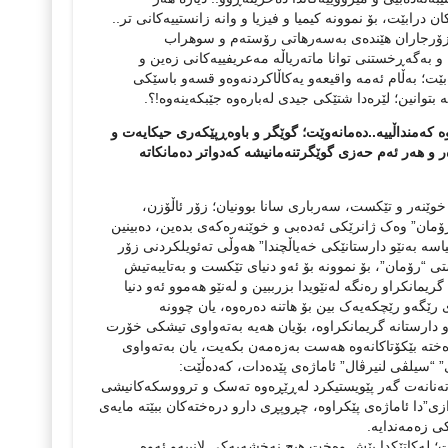
ن درابێت، بۆ نموونه‌ کیمیا و فیزیا و وانه‌ زانستییه‌کانی تر..
ژو زۆرجاران هێنده‌ی به‌سه‌رهاتی رۆسته‌م و سوهراب
 و به‌گه‌ڕخستنی توانا ماته‌ریاڵه‌ مه‌عریفییه‌کانی زه‌ین و
ێت؛ به‌ڵام ئه‌مه‌ واقیعه‌و یه‌کاڵاکردنه‌وه‌و قسه‌و باسێکی
بتوانین؛ لێره‌دا شتێکی جیدی له‌باره‌وه‌ جێبکه‌ینه‌وه‌!؟.
‌وه‌ که‌منداڵییه‌..ده‌مانه‌وێت؛ گوێگر و باوه‌ڕپێکه‌ری حیکایه‌ت و
ر و هه‌ر ئه‌م حه‌زی گوێگرتنه‌مانیشه‌‌ که‌دواتر ده‌مانکاته‌
خوێنه‌ر و تێکست، سه‌رباری سانا بوونیان؛ زۆر ئاڵۆزن،
‌”رۆمان” وه‌ک ژانرێکی ئه‌ده‌بی و خوێنه‌ره‌که‌ی بده‌ین، ده‌بینین
اسه‌ به‌نێو دارستانێکی خه‌یاڵچندا” هه‌وڵی ته‌ئویلکردنی زۆر
تی “رۆمان”، بۆ نموونه‌ بۆ ئه‌و دنیای تێکست و به‌تایبه‌تیش
نکراو ره‌نگه‌ له‌نێویدا بزرببین و له‌نێو هه‌موو ئه‌و دنیا
ێگه‌و رێچکه‌یه‌ک بین بۆ هاتنه‌ ده‌ره‌وه،‌ یان چوونه‌
ه‌و دارستانه‌ گریمانکراوه‌، ‌بۆیان هه‌یه‌ به‌ته‌واوی تیشکی خۆرت
ته‌ بێکۆتاکانه‌وه‌ هه‌ست به‌زه‌مه‌ن بکه‌یت، یان به‌ته‌واوی
 “سیلڤی لنیرڤال” ئاماژه‌ی پێده‌دات، که‌ده‌ڵێت:
و ته‌نانه‌ت گه‌ر پێویستیکرد له‌ڕێڕه‌وه‌ ته‌سک و ترووسکه‌کانیشی
ازی”دا ئاماژه‌ی پێکراوه‌، چڕوپڕی دارو دره‌خته‌کان ببێته‌ مایه‌ی
 زه‌مه‌ندایه‌.
؛ له‌کاتێکدا پێش وه‌خت هیچ نه‌خشه‌یه‌کی لانییه‌و ئه‌وه‌