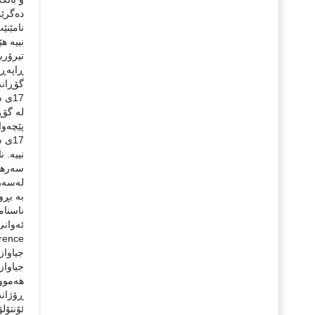
نامێنێت
نییه‌ ‌
تیرۆری
له‌ گۆ
پێچەوا
17ی 
نییە‌.
سه‌رهه
لەسەر 
به ‌بڕ
جیاوازی
جیاوازی
هه‌موو
ڕۆژانە‌
ئۆنتۆلۆ