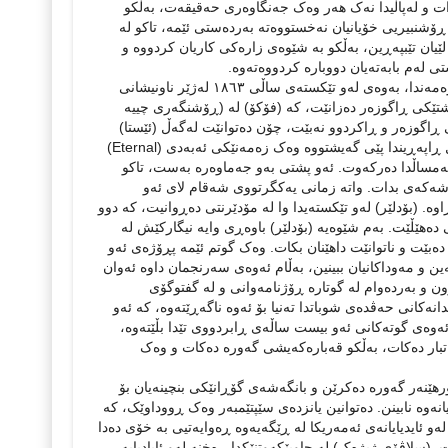
ئەوەی وا دەکات (بۆدلێر) سەرنجی (فۆکۆ) ڕابکێشێت هۆشیاریی (بۆدلێر)ە لە ئاستی زەمەندا، بەوەی لەو تێکستەی ساڵی ١٨٦٣ لەژێر ناونیشانی
Th) دا نووسیویەتی، مۆدێرنتی بە شتێکی ڕاگوزەر دەزانێت، کە (فۆکۆ) لە (ڕۆشنگەری چییە
استی شتێکی ڕاگوزەر و ڕاکردوو نەبێت، چۆن دەتوانێت لەگەڵ (ئێستا)
دابڕان بهێنێتە کایەوە و تێیبەڕێنێت. ڕۆشنبیری ئێمە بیست ساڵە ئەو جیاوازییەی لەگەڵ ڕاپەڕیندا پێی گەیشتووە وەک زەمەنێکی ئەبەدی (Eternal)
ئەمساڵدا دەرکەوت. ئەو پشتی بەو جەماوەرە بەست، تاکو
کەشەکەی بدات. واتە زمانی یەکگرتووی شەقام لای ئەو
ە. (بۆدلێر) لەو تێکستەیدا وا لە مۆدێرنتی دەڕوانیت، کە دوو
دەهێڵێت. بەم شێوەیە (بۆدلێر) باوەڕی وایە نیگارکێش لە
دەبێت و ناتوانێت داهێنان بکات. وەک گوتم ئێمە پڕۆژەی ئەو
ن و مەوداکانیان ببینین، بەڵام ئەوەی سەرنجمان داوە ئەوان
ون و بەردەوام لە گوتارە ڕۆژنامەوانی و لە گفتوگۆی
انەکانی حەڤدەی شوباتدا تەنیا بۆ ئەوە ناگەڕێتەوە، کە ئەو
 ئەوەی گوتەکانی ئەو بیست ساڵەی ڕابردووی تێدا بڵێتەوە،
تبار دەکات، بەڵکو قەبارەکەیشی گەورە دەکات و وەک
ێنه‌ر گه‌وره‌ ده‌کرێن و بانگه‌شه‌ی گۆڕانێکی بنچینه‌یان بۆ
نه‌وه‌ نابینن. ده‌توانین یانزدەی سێپتێمبه‌ر وه‌ک ڕووداوێک، که‌
له‌و ئایدیایانه‌ی ئه‌مه‌ریکا له ‌ڕێگه‌یه‌وه‌ ڕه‌وایه‌تیی به‌ خۆی ده‌دا
لاڤۆی ژیژه‌ک) له‌ چاوپێکه‌وتنێکدا ڕەخنە‌ له‌و ئایادیایه‌