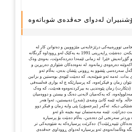
نبیران له‌دوای حه‌ڤده‌ی شوباته‌وه‌
ەچێت. ئایا ئەو دەمە هیی ئەو ڕۆشنبیرەیە، کە جەماوەر وێنەکەیان لە یاخەی کراسیان داوە و چەپڵە بۆ درووشمە تووڕەکانی لێ دەدەن، یان هیی ڕۆشنبیرێکە دوور لە قەرەباڵغی لە چەمکەکان ورد دەبێتەوە و ئاڕاستەی نوێیان لێ بەرهەم دەهێنێت. ئەو ڕۆشنبیرە، کە لە سەرەتای دەرکەوتنی لە نەوەدەکان پێی لەسەر ئەوە داگرتووە هیچ دانوستان (Bargaining)ێک لەگەڵ بۆچوونە باوەکانی ناو کۆمەڵگادا نەکات و بانگەشەی ئەوەی کردووە چەندایەتیی بە لاوە گرنگ نییە، کەچی لە ماوەی ئەو بیست ساڵەدا، بە تایبەتی لە کاتی ڕووداوەکانی حەڤدەی شوباتدا پێچەوانەی ئەمەی پێشان داوە و ترسی هەبووە جەماوەر لە دەست بدات، بۆیە لە لایەک هەموو هەوڵێکی داوە، تاکو ئاشتبوونەوەی نێوان فیکرە جیاوازەکان بێنێتە دی و لە لایەکی تر ویستوویەتی خۆی لەگەڵ هەموویان ئاشت ببێتەوە، کە بە پێی ئەو ڕێککەوتنە ڕۆشنبیر دەبێتە جەنگاوەرێک لەپێناو بەرگریکردن لە زۆرینە لە دژی کەمینەدا و چاو لە هەموو ناکۆکییەکان دەپۆشێت. لەمەیشەوە (ڕەخنە) لە پرۆسێسی پرسیارکردن و قووڵبوونەوەوە بۆ پرۆسێسی بەگژداچوونەوەی دوژمن دەگۆڕێت، کە ئەو دوژمنە هەموو خەسڵەتەکانی دەستنیشان کراوە و قاڵبی بۆ داڕێژراوە. لێرەوەیە ڕۆشنبیر خۆی لەنێوان دوو بەرەدا دەبینێتەوە، بەرەی چاکە، کە ئۆپۆزیسیۆنە و بەرەی خراپە، کە دەستەڵاتە. ئەمە دوا فۆڕمی ئەو دوو بەرەیەیە و نابێت دەستکاری بکرێت. هەر ئەمەیشە دەبێتە پێوەر بۆ ئەوەی کام ڕۆشنبیرە لەگەڵ بەرەی چاکەیە و کامەیان لەگەڵ بەرەی خراپەدایە. ئیتر (ڕەخنە)، کە بە سرووشتی خۆی هێزێکە بۆ بزواندنی شتە چەسپاوەکان و هەڵوەشاندنەوەی ناوەرۆکیان، لای ئەو ڕۆشنبیرە ئەرکی خۆی لە دەست دەدات و دەبێتە هەوڵ بۆ داپۆشینی زیاتری ئەو شتانە وەک ئەوەی ئەو ڕۆشنبیرە لەگەڵ دیاردە ئایینییەکاندا دەیکات، کە بە پێی پرینسیپەکانی ئەو پەیمانەی لەگەڵ جەماوەردا مۆری کردووە، لە کادیری حزبە ئیسلامییەکان زیاتر و ڕادیکاڵانەتر بەرگری لە مانەوەی هەندێک گوتار و تێڕوانینی دۆگمایانەی کۆمەڵگا کردووە. بە چاوی خۆمان دەبینین ئەو ڕۆشنبیرە بە هەمان ئەندازەی کادیرانی حزب تینووی ناوبانگ و چەپڵەیە. بە بڕوای (نیتشە) ئەو جۆرە هاوپەیمانییە، واتە هاوپەیمانیی نێوان بۆچوونەکان، بۆ حەقیقەتی مێتافیزیکی (Metaphysical Facts) دەگۆڕێت و توانای گۆڕان لە دەست دەدات. دابەشکردنی هێزەکانی کۆمەڵگا بۆ دوو بەرەی چاکە و خراپە، یاخود دەستەڵات و ئۆپۆزیسیۆن لای ئەو ڕۆشنبیرە بەشێکی بۆ ئەو هۆکارە دەگەڕێتەوە، کە وەک پێشتر ئاماژەمان پێی دا، ئەو هەموو کۆمەڵگا لە سیاسەتدا کورت دەکاتەوە و وا دەزانێت دەستەڵات تەنیا لایەنی سیاسیی هەیە. لێرەدا ئێمە بۆ ئەوەی پێشانی بدەین ئەو تێگەیشتنەی ڕۆشنبیرانی ئێمە بۆ دەستەڵات زۆر سادە و ڕووکەشە، دەبێت لای (مێشێل فۆکۆ) هەڵوێستە بکەین، بە تایبەتی لەسەر کتێبی (ئیرادەی زانین The Will to Knowledge)دا. ئەو پێی وایە ئەگەر لە سەدەی نۆزدەهەم پرسیاری (چەوسانەوە چییە) دەرکەوتبێت، ئەوا تاکو ڕۆژگاری ئەمڕۆمان پرسیاری (دەستەڵات چییە) فەرامۆش کراوە، کە ناکرێت بۆ هەڵهێنانی ئەو مەتەڵە دیار و نادیارە، ئامادە و نائامادەیە، تەنیا پشت بە (مارکس) و (فرۆید) ببەستین. ئەو پشت لەو تێگەیشتنانە دەکات و دەستەڵات بە زانینەوە دەبەستێتەوە. واتە ئەگەر دەستەڵات وەک ئەنجامی زانین سەیر بکەین، ئەوە زانینیش وەک شێوەیەک لە شێوەکانی دەستەڵات خۆی دەنوێنێت و هێزی خۆیشی لە حەقیقەت وەردەگرێت. بەم شێوەیە (فۆکۆ) چەمکی (حەقیقەت) دەخاتە ناو هاوکێشەی (دەستەڵات) و (زانین)ەوە، بەوەی ئەوە حەقیقەتە وا دەکات زانین ببێتە چەکێک و بە کار بهێندرێت. بە مانایەکی تر زانست، کە فۆرمی هۆشیاریی مرۆڤە وەک حەقیقەتی چەسپاو پشتگیری لە سەپاندنی دەستەڵات دەکات و ڕەوایەتیی پێ دەدات. بەم شێوەیە دەستەڵات دەچێتە ناو هەموو کونوکەلەبەرێکی دنیاوە و خۆی دەخزێنێتە ناو هەر دامودەزگایەکی کۆمەڵایەتی، سیاسی، ئابووری، کەلتووری و مەعریفییەوە. کەواتە ناکرێت تەنیا لایەنی سیاسیی دەستەڵات ببینین و لایەنە مەعریفییەکانی دیکەی فەرامۆش بکەین. ئەمە ئەو خاڵەیە، کە تیۆری (فۆکۆ) لەمەڕ دەستەڵات لە تیۆرییە باوەکان جیا دەکاتەوە، کە ئەوان، دەستەڵات لە ڕێگای یاسا و دامودەزگا سەرکوتکەرەکانەوە دەناسنەوە. بۆ نموونە مارکیسیزم دەستەڵات بە دەوڵەتەوە دەبەستێتەوە، بەو مانایەی دەوڵەت بە دەست چینێکی دیاریکراوەوەیە و چینەکانی تری پێ دەچەوسێنێتەوە. بەم شێوەیە (فۆکۆ) شێوازە نهێنییەکانی دەستەڵات دەخاتە پاڵ ئەو شێوازە دیار و باوانە و پێی وایە هەمان پڕۆسێسن. ئەوەی پیاوانی ئایینی لە مزگەوت و کەنیسە پیادەی دەکەن لەگەڵ ئەوانە جیاواز نیین، کە پرۆفیسۆرەکان لە زانکۆ کاری پێ دەکەن و هەمووشیان لەگەڵ ئەوانە جیاواز نیین، کە لە دامودەزگا زەقەکانی سەرکوتکردندا هەن. تێکڕای ئەمانە مانایان وایە دەستەڵات سێنتڕاڵی نییە، بەڵکو لە هەموو شوێنێک هەیە،