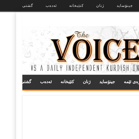
جینۆساید
ژنان
کتێبخانە
ئەدەب
گشتی
ره‌ی ئێمه
جینۆساید
ژنان
کتێبخانە
ئەدەب
گشتی