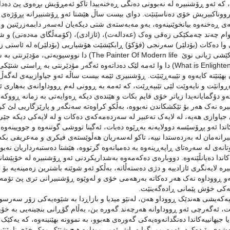
(نیگارکێشی ژیانی نوێ e Painter Of Modern life
What is Enlightenment) دا وا ئەمە لێک دەداتەوە ئەگەر مۆدێرنتی بە ڕ
ڕوانێت و نایەوێت لێی تێبپەڕێت، کە ئەمە بە ڕوونی لەم ڕووداوانەی بەهاری 
ئەو دۆگمایانەیدا زیاتر خۆی قایم بکات و هێندەی دیکە ڕەوایەتی بە زمانە ڕوو
رە نەک هەر بۆ تێکشکاندن نەبووە، بەڵکو کراوەتە سەنگەر و پارێزگاریی لێ کراو
 جیاوازی هەیە، لە لایەک تەعبیر لە سەردەمەکەی دەکات و لە لایەکی دیکە جێی 
تدا ئەو پڕۆسێسە دوولایەنە بەڕێوە دەبات، ئەگینا تووشی گوتنەوە و جوویینەوە 
رانەمان لە بەردەستدا نییە، تاکو لەسەریان هەڵوێستەی فیکری و مەعریفی بکەی
تانەی لە سەرەتای ڕاپەڕینەوە بە دەمیانەوە گرتووە، هێشتا دەستبەرداریان نەبو
کاندا دەیانڵێنەوە. دووبارەی دەکەمەوە بەشداریکردنی ئەو ڕۆشنبیرە لە خۆپێشاند
رە لایەنگری ئازادییە و دژی دەستەڵاتە، بەڵکو ئەو شوێنە باشترین زەمینەیە بۆ
ەو ڕووداوە نەک هەر دەکاتە بەرهەمی خۆی و لەوێوە ڕۆشنبیرانی تری پێ تۆمە
ەکی خۆش پێمانی ڕادەگەینێت.
ەکەیشی هه‌ندێک ڕووداو هه‌ن، له‌نێو میدیا و بازاڕدا به‌ شێوه‌یه‌کی زۆر سه‌رسوره
، ئه‌گه‌رچی ئه‌و ڕووداوانه‌ هه‌رچه‌ند گه‌وره‌ بن، به‌ڵام گۆڕانی بنچینه‌یی به‌ خۆیا
یا جیهانییه‌کاندا ده‌نگدانه‌وه‌یه‌کی گه‌وره‌ی هه‌بوو، به‌ نموونه‌ بهێنینه‌وه‌‌، که‌ یه‌کێک 
ەشەی بۆ دەکرد، ئه‌وه ‌بوو، گوایە پاش ئەو ڕووداوە هیچ شتێک وه‌ک خۆی نامێنێت. (س