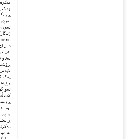
لێی دە
لەناو 
ڕۆشنبی
لایەنی
یەک کا
ڕۆشنبی
ئەو گو
کەناڵە
ڕۆشنبی
بۆیە ئ
مژدەی
ڕاستیی
ده‌کرێت
له‌ مید
و بانگ