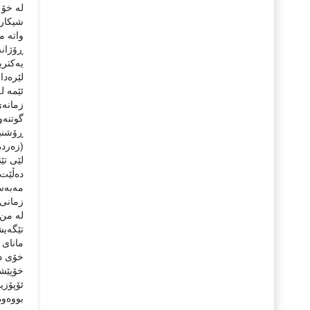
له‌ خۆ
ڕۆژانە‌
یه‌کتر
لێره‌د
زمانه‌ی
گوتنه‌و
ڕۆشنبی
لێی تێ
ده‌ڵێت:
مه‌به‌
زمانی ڕ
له ‌من 
تێگەیشت
مانای 
خۆی دا
خۆپێشا
ئۆپۆزی
بووه‌و