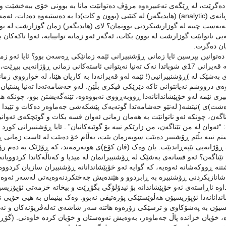
 ده‌گرێت، له ‌ڕێگه‌ی ته‌عبیره‌وه‌ مرۆڤ ده‌توانێت مانا به ‌بوونی خۆی ببه‌خشێت و 
یی ناتوانێت گوزارشت له‌ بوون بکات، ئه‌گه‌ر ئه‌و زمانه‌ توانیبایه‌، ئه‌وا تاکه‌کان 
یان ده‌گرت.
ا ده‌توانین بپرسین ئایا زمانی ڕۆشنبیرانی ئێمه‌ زمانێکی ڕەسەن بوو؟ ئایا ئه‌و زم
ئێمه‌ له‌ قه‌یرانی 17ی شوباتدا نه‌ک ته‌نیا نه‌یتوانی ئاسته‌کانی زمانی ڕۆژانە‌یی 
 به‌شێک له‌ )ڕۆشنبیرانیی(! ئێمه‌ له‌و قه‌یرانه‌دا به‌ کاریان هێنا، له ‌خوارووی ز
ه‌ی درووشم نه‌یانتوانی تاکه‌ دێرێکی فیکری بڵێن. له‌و حه‌شامه‌ته‌دا ته‌نیا پشتیان
ری ئێمه‌ له‌و خۆپێشاندانانه‌دا ڕووبه‌ڕووی نه‌بووەوه‌، تێنه‌گه‌یشتن بوو، چونکە
ناگه‌ن، چونکه‌ ئه‌و ناتوانێت به‌ هه‌مان زمانی ئه‌وان قسه‌ بکات و گوێچکەی ئه‌وان
 “ئه‌وان له‌ من تێناگه‌ن، من زارێکم نییه‌ بۆ گوێیه‌کانیان” . ئایا ڕۆشنبیرانی کورد ل
ستم نییه‌ بڵێم ڕۆشنبیر ده‌بێت سوپه‌رمان بێت، به‌ڵام خۆ ده‌بێت له‌ ئاست زمانی ڕۆ
ۆژانە‌یی تێپه‌ڕاندبێت. یان وه‌ک (ڤان کۆغ)ی هونه‌رمه‌ند، که‌ ڕۆژێک به‌ ده‌م رۆیشت
تێناگه‌ن؟ ئه‌و قسانه‌ی به‌شێک له‌ ڕۆشنبیرانمان له‌ میدیا و که‌ناڵه‌کاندا کردوویان
نە ڕووکەشانە‌ ئه‌وه‌یه‌، که‌ گوایه‌ ئه‌و خۆپێشاندانانه‌ ڕۆشنبیران سازیان کردووه‌ 
شانازیکردنی ڕۆشنبیرە بە ڕابردوو و هێندەیش جەختکردنەوەیەتی لەسەر ئەوەی
وە ئاڕاستەی ئەو خۆپێشاندانە بۆ ئیدۆلۆگی بگۆڕێت و بیخاتە خزمەتی ئۆپۆزیسیۆنەو
ندانانه‌دا ئۆپۆزیسیۆن هه‌ڵوێستێکی پۆزەتیڤی نه‌بوو. وەک بینیمان بە هیی خۆیی نەز
سیۆن به‌ په‌شۆکاوی و ترسێکی زۆره‌وه‌ هاتنه‌ سه‌ر شاشه‌ی ته‌له‌ڤزیۆنەکان و ئە
ه،‌ خۆیان خزانده‌ پاڵ جه‌ماوه‌ر، به‌وه‌یش نه‌وه‌ستان و خۆیان کرده‌ خاوه‌نی. (گ