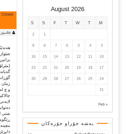
August 2026
Closed
S
S
F
T
W
T
M
by
سۆران
2
1
9
8
7
6
5
4
3
هەندێک ڕووداو هەن لە توانایاندایە گشت ئاڕاستە باوەکان بگۆڕن. ئەو ڕوواداوانە ئەنجامی تووڕە‌ییه‌کی درێژخایه‌نی مێژوویین و دەتوانن کار لە شێوازی بیرکردنەوە، شێوازی ژیان‌، ئاستی زمان، سایکۆلۆجیی تاک و کۆمه‌ڵ و… تاد بکەن. ده‌شێت ڕاپەڕینی 1991 به‌ یه‌کێک له‌و ڕووداوه‌ گرنگانه‌ بزانین، که‌ له‌وێوە ئاڕاستە‌ی زۆربه‌ی شته‌کان گۆڕانی گەورە به ‌خۆیانەوه‌ دەبینن و ئەو گۆڕانەیش خێرا لە زمانی ئێمەدا دەردەکەوێت، بەوەی وەک (مێرلۆ پۆنت
16
15
14
13
12
11
10
23
22
21
20
19
18
17
30
29
28
27
26
25
24
31
« Feb
بەشە جۆراو جۆرەکان
بەشە