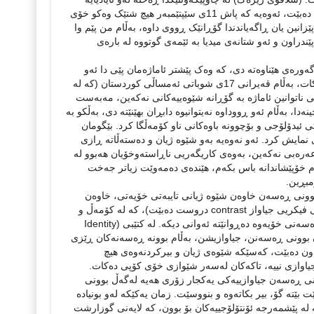
ده‌گرێت و ده‌ڵێت: “یه‌کێک له‌و ده‌سته‌واژه‌ ناکۆتاییانه‌ی له‌و چەند هه‌فتەیه‌دا گوێمان لێ دەبێت، ئه‌وه‌یه‌ که‌ پاش 11ی سێپتێمبه‌ر هیچ شتێک وه‌کو خۆی
پێزانین یان ڕاگه‌یاندندا گۆڕانێک ڕووی داوه‌، به‌ڵام من پێم وا
ێندراون و ئه‌و شتانه‌ی میدیا به‌ ئێمه‌ی گوتووە له‌ باره‌ی
 یازده‌ی سێپتێمبه‌ری ساڵی 2001 بۆ ئێمە گۆڕانی گەورەی هێناوەتە دی، کە وەک پێشتر ئاماژەمان پێی دا ئەو
گۆڕانە لە زمانی ئێمەدا دەرکەوت و توانیی دابڕێنێک لە مێژووی پێش خۆی دروست بکات، بەڵام قه‌یرانی 17ی شوباتی ئه‌مساڵی کوردستان (که‌ له‌
وو)، قه‌یرانێکه‌ ئەگەرچی ناتوانین ئاماژه‌ به‌ گۆڕانه‌ شێوه‌ییه‌کانی نه‌که‌ین، مه‌به‌ست
نەدا، بەڵام ئەو ڕووداوە نەیتوانیوە دابڕان بهێنێتە دی، بەڵکو بە
 ئیدۆلۆجی و بۆچوونە باوەکانی ناو کۆمەڵگا کرد. بێگومان
مایش کرد. ئەو نه‌وه‌یه‌ به‌و شێوه‌ ژیان و ده‌ستەڵاته ڕازی
ه‌بی نه‌که‌ین، به‌وه‌ی کاریگه‌ریی ناڕاسته‌وخۆیان هه‌بوو له‌
‌م خۆپێشاندانه‌ باس بکه‌م، هێنده‌ی ده‌مه‌وێت زیاتر جەخت
مبڕین.
وونی ڕەسەن خاوه‌ن شێوه‌ ژیانی تایبه‌تی خۆیه‌تی، خاوه‌ن
ناسنامه‌یه‌کی جیاوازه‌ (مه‌به‌ست ناسنامه‌ی فیکری ئه‌و که‌سه‌یه و له‌ ڕێگه‌ی بۆچوونی فیکریی جیاواز contrast دروست ده‌بێت)، که‌ له‌ کۆمه‌ڵ و
ئه‌وانی دیکه‌ جیا ده‌کرێته‌وه‌، بوونی ڕەسەن جیاوازیی له ‌به‌رچاو ده‌گرێت و له ‌دیدی ڕەسەنی خۆیه‌وه‌ ده‌ڕوانێته‌ ئه‌وانی دیکه‌. له‌ کتێبی (Identity
نه‌ی خاوه‌ن بوونی ڕەسەنن، جیاوازیشن، به‌ڵام بوونه‌ ڕەسەنه‌کان ڕێزی
دا ون ده‌بێت، که‌سێکه‌ شێوه‌ی ژیان و بیرکردنه‌وه‌ی هیچ
به‌ جیاوازی نییه‌، تاکه‌کان له‌سه‌ر شێوازی خۆی کۆپی ده‌کات.
نی ڕەسەن جیاوازییه‌کی یه‌کجار زۆری هه‌یه‌ له‌گه‌ڵ بوونی
بێتە گۆ، بیر بکاته‌وه‌ و بنووسێت. زمان یه‌کێکه‌ له‌و بونیاده‌
‌ له‌ پێشمه‌رجه‌ ئۆنتۆلۆجییه‌کان بۆ بوون، که‌ لایه‌نی گوزارشت