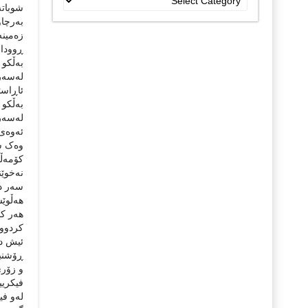
جۆراو
جۆرەکان