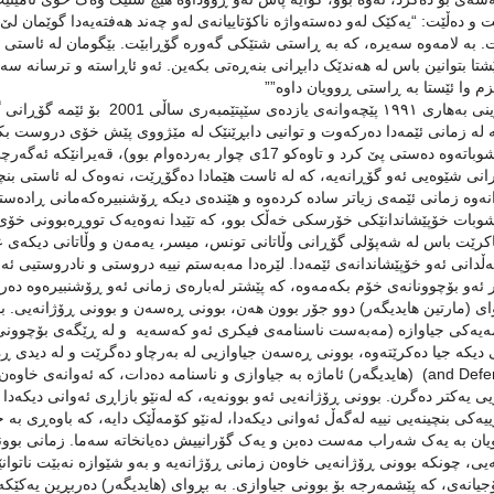
. به ‌لامه‌وه‌ سه‌یره‌، که‌ به ‌ڕاستی شتێکی گه‌وره‌ گۆڕابێت. بێگومان له‌ ئاستی 
هێشتا بتوانین باس له‌ هه‌ندێک دابڕانی بنه‌ڕه‌تی بکه‌ین. ئه‌و ئاڕاسته‌ و ترسانه‌ سه‌پ
زم وا ئێستا به ‌ڕاستی ڕوویان داوه””
ڕاپەڕینی بەهاری ١٩٩١ پێچەوانەی
17ی شوباته‌وه‌ ده‌ستی پێ کرد و تاوه‌کو 17ی چوار به‌رده‌وام ب
ڕانی شێوه‌یی ئه‌و گۆڕانه‌یه‌، که‌ له‌ ئاست هێمادا ده‌گۆڕێت، نەوەک لە ئاستی بنچی
نەوە زمانی ئێمەی زیاتر سادە کردەوە و هێندەی دیکە ڕۆشنبیرەکەمانی ڕادەستی
شوبات خۆپێشاندانێکی خۆرسکی خه‌ڵک بوو، که‌ تێیدا نه‌وه‌یه‌ک تووڕه‌بوونی خۆی ن
 ناکرێت باس له‌ شه‌پۆلی گۆڕانی وڵاتانی تونس، میسر، یەمەن و وڵاتانی دیکه‌ی عه‌ر
‌ڵدانی ئەو خۆپێشاندانەی ئێمەدا. لێره‌دا مه‌به‌ستم نییه‌ دروستی و نادروستیی ئه
ئەو بۆچوونانەی خۆم بکەمەوە، کە پێشتر لەبارەی زمانی ئەو ڕۆشنبیرەوە دەر
وای (مارتین هایدیگه‌ر) دوو جۆر بوون هه‌ن، بوونی ڕەسەن و بوونی ڕۆژانە‌یی. ب
and Deference) (هایدیگه‌ر) ئاماژه‌ به‌ جیاوازی و ناسنامه‌ ده‌دات، که‌ ئه‌وا
ی یه‌کتر ده‌گرن. بوونی ڕۆژانە‌یی ئه‌و بوونه‌یه‌، که‌ له‌نێو بازاڕی ئه‌وانی دیکه‌
یه‌کی بنچینه‌یی نییه‌ له‌گه‌ڵ ئه‌وانی دیکه‌دا، له‌نێو‌ کۆمه‌ڵێک دایه‌، که‌ باوه‌ڕی 
یان به ‌یه‌ک شه‌راب مه‌ست ده‌بن و یه‌ک گۆرانییش ده‌یانخاته‌ سه‌ما. زمانی بوو
یی، چونکه‌ بوونی ڕۆژانە‌یی خاوه‌ن زمانی ڕۆژانە‌یه‌ و به‌و شێوازه‌ نه‌بێت ناتوانێت 
جیانه‌ی، که‌ پێشمه‌رجه‌ بۆ بوونی جیاوازی. به ‌بڕوای (هایدیگه‌ر) ده‌ربڕین یه‌کێکه