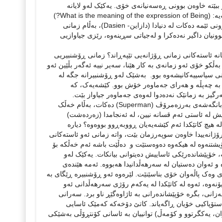
ببێتە خاوه‌ن بوونی ڕەسەنیانه‌ی خۆی. یه‌کێک له‌و لایانه‌
شیکاریانه‌ی (analytic) (هایدیگه‌ر) له‌ کتێبی (بوون و کات)دا بە دەستیەوە دەدات، ئه‌مه‌یه‌: (What is the meaning of the expression of Being?)
واته‌ مه‌به‌ست چییه‌ له‌ گوزارشتکردنی بوونمان؟ لای (هایدیگه‌ر) زمان گوزارشت له‌ بوونی ئێمه‌ ده‌کات لە دنیادا (دازاین- Dasien)، به‌ڵام زمانی
بوونیان داگیر نه‌ده‌کرا و له‌جیاتی سڕینه‌وه‌، رێزی جیاوازیی
انه‌ ئاسته‌کانی زمانی ڕۆژانە‌یی تێپه‌ڕاند؟ زمانی ڕۆشنبیریی
ببڕێت، به‌ڵکو خۆی ئه‌و زمانه‌ی به ‌کار هێنا، سه‌یر نییه‌ ئه‌گه‌ر بڵێین ئه‌و
مانی سیاسییه‌کانیشەوە بوو. به‌شێک له‌و ڕۆشنبیرانه‌ جگه‌ له‌
 به‌ چه‌پڵه‌ و هه‌رای جه‌ماوه‌ر خۆش بوو. کێشه‌یه‌ک، که‌
 هەرگیز بە زمانێک نەدەدوا لەوەی جەماوەر جیاواز بێت.
(زه‌رده‌شت)ی )نیتشه(‌ له‌نێو حه‌شامه‌تدا گوته‌یه‌ک پێشکه‌شی جه‌ماوه‌ر ده‌کات و تێیدا بانگه‌شه‌ی به‌رزه‌مرۆڤ (Superman) ده‌کات، به‌ڵام خه‌ڵک
یش لە ئاستی ئه‌م قسانه‌ نیین، له‌ ئه‌نجامدا (زه‌رده‌شت)
ه‌ هیچ کاتێکدا ئه‌م کێشه‌یه‌یان ڕووبه‌ڕوو بووه‌وه‌؟ دیارە
ژانە‌ییدا خاوه‌ن سوپه‌رزمان بێت، واته‌ زمانی ئه‌و ئاسته‌کانی
نه‌وه‌ له‌ هیکه‌وه‌ ده‌وه‌ستێت و ده‌ڵێت باشه‌ ئه‌م خه‌ڵکه‌ بۆ
ه‌، خۆپێشانده‌رێکی ئاساییش ده‌یتوانی بیانکات. یه‌کێک له‌و
و ئه‌وان ده‌ستیان له ‌سه‌رهه‌ڵدانیدا هه‌بووه‌. ئەمە هێندەی
 وەک پاڵەوان خۆی بناسێنێت. لێرەوە ئەو ڕۆشنبیرە ڕێگای بە
ە، ئەوە لە کاتێکدا له ‌یه‌که‌م رۆژی سه‌رهه‌ڵدانی ئه‌و
انی، بگرە خۆپێشانده‌رانی به‌ ئاژاوه‌گێڕ ناو برد. سه‌رانی
ستۆپاکیی خۆیان ڕاگه‌یاند. کاتێ دۆخه‌که‌ که‌مێک ئاسایی
ۆڕان، یه‌کگرتوو و کۆمه‌ڵ) توانییان بە ئاسانی کۆنتڕۆڵی بەشێکی