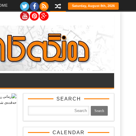
Ski
OME
Saturday, August 8th, 2026
t
th
conten
SEARCH
CALENDAR