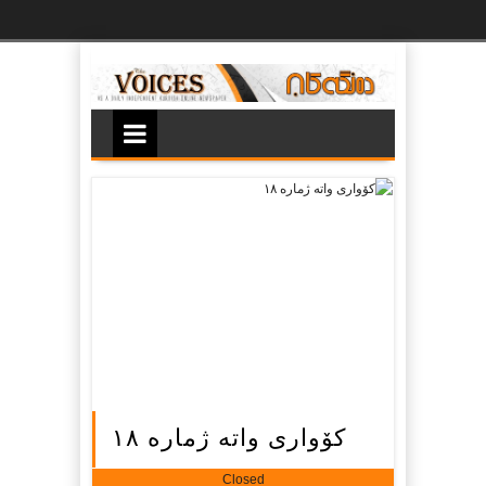
Ski
t
th
conten
کۆواری واتە ژمارە ١٨
Closed