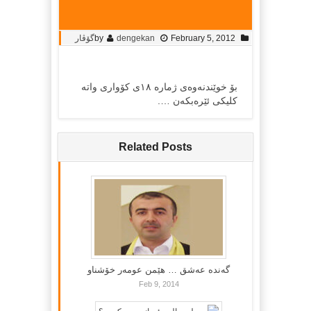
February 5, 2012
dengekan
by
گۆڤار
بۆ خوێندنەوەی ژمارە ١٨ی کۆواری واتە
کلیکی ئێرەبکەن ….
Related Posts
گه‌نده‌ عه‌شق … هێمن عومه‌ر خۆشناو
Feb 9, 2014