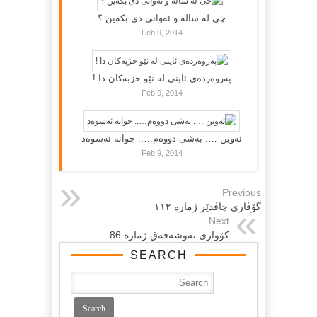
چی لە سالە و ئەوانی دی بكەین ؟
Feb 9, 2014
پەروەردەی ئاینی لە نێو حزبەکان دا !
Feb 9, 2014
ئەوین …. بەشی دووەم….. جوانە ئەسوەد
Feb 9, 2014
Previous
گۆڤاری چاڤدێر ژمارە ١١٢
Next
کۆواری نەوشەفەق ژمارە 86
SEARCH