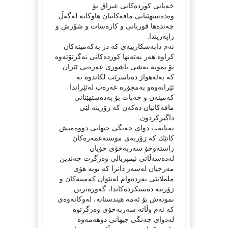
خه‌باتی كورده‌كانی عیراق بۆ
وه‌ده‌ستهێنانی مافه‌كانیان هاوكاته‌ له‌گه‌ڵ
چه‌نده‌ها قوربانی و كاره‌سات و شۆرش و
راپه‌ریندا.
ئه‌م دابه‌شكارییه‌ی كه‌ دژ به‌كه‌مینه‌كان
كراوه‌ هه‌ر به‌ته‌نها كورده‌كانی نه‌گرتۆته‌وه‌
بۆ نمونه‌ به‌شی باشوری عه‌ره‌بی ئێران
كه‌ به‌ئه‌هواز ده‌ناسرێت لكاندوه‌ به‌
ئێرانه‌وه‌و به‌مجۆره‌ عه‌ره‌ب له‌ئێراندا
كه‌مینه‌ن و خه‌بات بۆ به‌ده‌ستهێنانی
مافه‌كانیان ده‌كه‌ن كه‌ زۆرینه‌ لێی
داگیركردون.
ته‌نانه‌ت دوای جه‌نگی جیهانی دووه‌میش
كاتێك كه‌ زۆربه‌ی موسته‌عمه‌ره‌كان
راسته‌وخۆ سه‌ربه‌خۆی خۆیان
له‌ده‌سه‌ڵاتی ئیمپریالی وه‌رگرت چه‌ندین
مه‌رجیان له‌سه‌ر دانرا كه‌ بوبه‌ هۆی
ململانێی به‌رده‌وام له‌نێوان كه‌مینه‌كان و
زۆرینه‌ ده‌ستكرده‌كاندا، گه‌وره‌ترین
نمونه‌ش بۆ ئه‌مه‌ هیندستانه‌، له‌وكاته‌وه‌ی
كه‌ ئه‌م وڵاته‌ سه‌ربه‌خۆی وه‌رگرتوه‌
له‌دوای جه‌نگی جیهانی دوهه‌مه‌وه‌