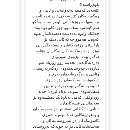
ناوه‌ڕاستدا).
كێشه‌ی كه‌مینه‌ نه‌ته‌وایه‌تی و ئاینی و
ره‌گه‌زییه‌كان كێشه‌یه‌كی تازه‌ نیه‌و تایبه‌ت
نیه‌ ته‌نها به‌ رۆژهه‌ڵاتی ناوه‌ڕاست، به‌ڵكو
ئه‌م كێشه‌یه‌ به‌هه‌موو جۆره‌كانییه‌وه‌ وه‌ك
چه‌كێك وابوه‌ به‌ده‌ست ده‌سه‌ڵاتدارانه‌وه‌
كه‌وه‌ك هه‌موو چه‌كه‌كانی دیكه‌ بۆ
پاراستنی رژێمه‌كانیان و ئیستغلالكردنی
توێژه‌ زه‌حمه‌تكێشه‌كان به‌كاریان هێناوه‌.
ئه‌گه‌ر بێت مێژووی ئه‌وروپای
ده‌ره‌به‌گایه‌تی بخه‌ینه‌ روو زۆرێك له‌و
دیارده‌ی چه‌وساندنه‌وه‌ی ره‌گه‌زپه‌رستی
وئاینی و ره‌گه‌زییانه‌مان به‌رچاو
ده‌كه‌وێت.باسه‌كه‌مان زۆر درێژتر
ده‌بێته‌وه‌ ئه‌گه‌ر بێت به‌رده‌وام بین
له‌هێنانه‌وه‌ی نمونه‌، به‌ڵام لێره‌دا چه‌ند
روداوێكی كه‌می به‌ناوبانگ ده‌هێنینه‌وه‌ بۆ
سه‌لماندنی قسه‌كانمان.
دانانی دادگاكانی ته‌فتیش دژ به‌موسڵمان
و یه‌هودییه‌كانی ئه‌نده‌لوس، شه‌ڕی
كاسۆلیكه‌كان دژ به‌پرۆستانته‌كان و
قه‌سابخانه‌كانی دژ به‌ جوله‌كه‌ له‌روسیای