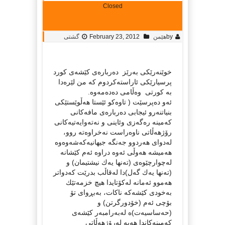
Closed
by
هێمن
February 23, 2012
گشتی
خوێنه‌رێكی به‌رێز ده‌رباره‌ی كێشه‌ی كورد
پرسیارێكی ئاراسته‌كردوم كه‌ من لێره‌دا
به‌ كورتی وه‌ڵامی ده‌ده‌مه‌وه‌.
ئه‌و ده‌پرسێت ( تاوه‌كو ئێستا هه‌ڵوێستێكی
بنیاتنه‌رو ئیجابی ده‌رباره‌ی مافه‌كانی
كه‌مینه‌ ره‌گه‌زی وئاینی و نه‌ته‌وایه‌تیه‌كانی
رۆژهه‌ڵاتی ناوه‌راست نه‌خراوه‌ته‌ روو،
له‌دوای هه‌ردوو جه‌نگه‌ جیهانیه‌كه‌شه‌وه‌وه‌
هه‌میشه‌ هه‌وڵی ئه‌وه‌ دراوه‌ ئه‌م كێشانه‌
له‌چوارچێوه‌ی (ته‌نها یه‌ك نیشتیمان) و
(ته‌نها یه‌ك گه‌ل)دا له‌قاڵب بدرێت كه‌دواتر
هه‌موو ئه‌مانه‌ له‌كۆتایدا هیچ خزمه‌تێك
به‌خودی كێشه‌كه‌ ناكات، به‌بڕوای تۆ
بۆچی ئه‌م (خۆدورگرتن) و
(حه‌ساسیه‌ت)ه‌ له‌به‌رامبه‌ر كێشه‌ی
كه‌مینه‌كاندا هه‌یه‌ له‌رۆژهه‌ڵاتی