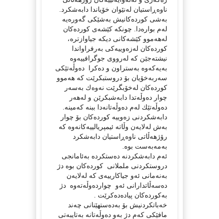
ناوه‌ڕاستیان له‌نێوان خۆیاندا دابه‌شكرد.
به‌شی كورده‌كانیش به‌شێكی گه‌وره‌یه‌
له‌م بواره‌دا. چونكه‌ كێشه‌ی كورده‌كان
له‌هه‌موو كێشه‌كانی دیكه‌ جیاوازتره‌،
كورده‌كان له‌زه‌وییه‌كی به‌رفراواندا
نیشته‌جێن كه‌ له‌رووی جوگرافییه‌وه‌
به‌یه‌كه‌وه‌ به‌ستراون و ده‌كرا ده‌وڵه‌تێكی
سه‌ربه‌خۆیان بۆ دروستبكرێت كه‌ هه‌موو
كورده‌كان له‌خۆبگرێت نه‌وه‌ك به‌سه‌ر
چوار ده‌وڵه‌تدا دابه‌شبكرێن و له‌هه‌ر
ده‌وڵه‌تێك له‌م ده‌وڵه‌تانه‌دا ببنه‌ كه‌مینه‌.
دابه‌شكردنی زه‌وییه‌ كورده‌كان بۆ چوار
به‌ش له‌لایه‌ن وڵاته‌ ئیمپریالییه‌كانه‌وه‌ كه‌
رۆژهه‌ڵاتی ناوه‌ڕاستیان دابه‌شكرد
به‌مه‌به‌ست بوه‌.
ئه‌م دابه‌شكردنه‌ ده‌ستكرده‌ به‌ئامانجی
دروستكردنی ململانی كورده‌كان بوه‌ دژ
به‌نه‌مانی ئه‌و جیاكارییه‌ی كه‌ له‌لایه‌ن
ده‌سه‌ڵاتدارانی ئه‌و چوارده‌وڵه‌ته‌وه‌ دژ
به‌كورده‌كان پیاده‌ده‌كرێت .
خه‌باتكردنیش بۆ به‌ده‌ستهێنانی چه‌ند
مافێكی كه‌م دژ به‌و ده‌وڵه‌تانه‌ به‌تایبه‌تی