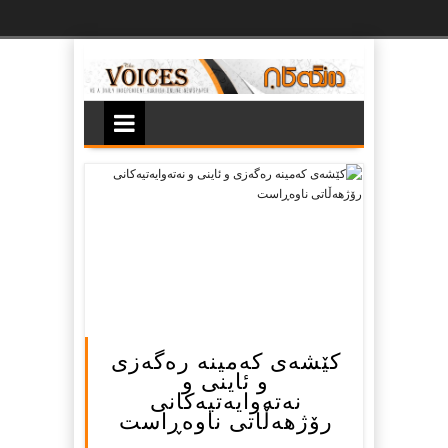
Ski
t
th
conten
كێشه‌ی كه‌مینه‌ ره‌گه‌زی
و ئاینی و
نه‌ته‌وایه‌تیه‌كانی
رۆژهه‌ڵاتی ناوه‌ڕاست