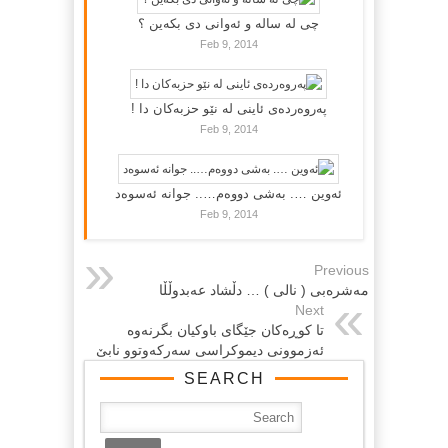
چی لە سالە و ئەوانی دی بكەین ؟
Feb 9, 2014
پەروەردەی ئاینی لە نێو حزبەکان دا !
Feb 9, 2014
ئەوین …. بەشی دووەم….. جوانە ئەسوەد
Feb 9, 2014
Previous
مه‌شره‌بی ( نالی ) … دڵشاد عه‌بدوڵڵا
Next
تا كوڕه‌كان جێگای باوكیان بگرنه‌وه‌
ئه‌زموونی دیموكراسی سه‌ركه‌وتوو نابێ
SEARCH