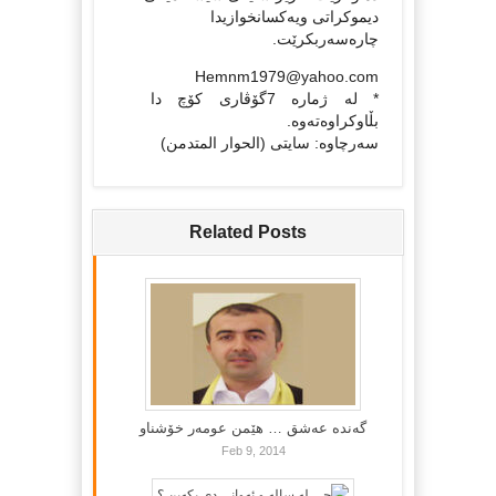
دیموكراتی ویه‌كسانخوازیدا
چاره‌سه‌ربكرێت.
Hemnm1979@yahoo.com
* له‌ ژماره‌ 7گۆڤاری كۆچ دا
بڵاوكراوه‌ته‌وه‌.
سه‌رچاوه‌: سایتی (الحوار المتدمن)
Related Posts
گه‌نده‌ عه‌شق … هێمن عومه‌ر خۆشناو
Feb 9, 2014