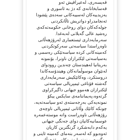
قه‌یسه‌ری، له‌عیراقیش ئه‌و
قه‌سابخانانه‌ی كه‌ دژ به‌ ئاسوری و
یه‌زیدییه‌كان له‌سییه‌كانی سه‌ده‌ی پێشودا
ئه‌نجامدراو دواتریش تاڵانكردنی
جوله‌كه‌كان دوای روخانی حكومه‌ته‌كه‌ی
ره‌شید عالی گه‌یلانی له‌به‌غدا.
سه‌رمایه‌داری ئیستعماری له‌رۆژهه‌ڵاتی
ناوه‌ڕاستدا سیاسه‌تی سه‌ركوتكردنی
كه‌مینه‌كانی كرده‌ سیاسه‌تێكی ره‌سمی و
به‌سیاسه‌تی لێكترازان ناونرا، بۆنمونه‌
به‌ریتانیا له‌هیندستان چه‌ندین روودوای
له‌نێوان موسوڵمانه‌كان وهیندۆسه‌كاندا
دروستكرد، وه‌كاتێكیش سه‌رمایه‌داری
گه‌شته‌ قۆناغی ئیمپریالی سیاسه‌تی
لێكترازان هه‌موو جیهانی داگیركراوی
گرته‌وه‌،په‌یماننامه‌ی سایكس ییكۆ
نمونه‌یه‌كی به‌رجه‌سته‌ی ئه‌و سیاسه‌ته‌یه‌،
چونكه‌ كاتێك وڵاتانی ئیمپریالی ناوچه‌ی
رۆژهه‌ڵاتی ناوه‌ڕاست واته‌ موسته‌عمه‌ره‌
عوسمانیه‌كانیان دوای جه‌نگی جیهانی
یه‌كه‌م دابه‌شكرد گرنگترین كاریان
ئه‌وه‌بوو كه‌ له‌سه‌ر بنه‌مای كه‌مینه‌ ئاینی و
ره‌گه‌زی و نه‌ته‌وایه‌تییه‌كان رۆژهه‌ڵاتی