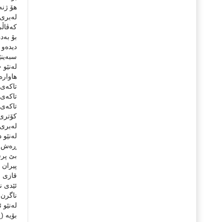
هۆ ژنە
لەبری 
كەڤاڵی
بۆ بەد
دیدەو 
سبەین
لەنێو 
هاوارە
تاكەی 
تاكەی 
تاكەی 
كۆتری 
لەبری 
لەنێو 
ڕەش پ
بێ پرس
پیران 
قازی و
ئێدی ن
ناگرن ت
لەنێو 
بۆیە (