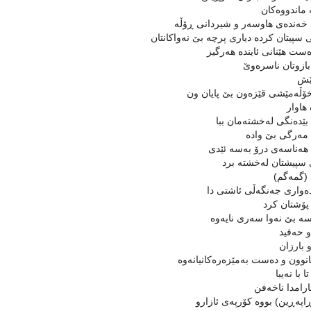
 ماندووەكان
خەندەی هاوسەر و شیردانی ڕۆڵە
 سپیتان كردە دیاری پرچە بێ نەواكانتان
ەست هێنانی ئایندە هەرگیز
بازوتان ناسرەوێ
ێش
خۆڵەمێشی قێزەون بێ پایان ون
 هاوار
بێدەنگی لەخشتەمان ببا
مەرگی بێ وادە
هەناسەی درۆ بەسە ئێدی
سپیشتان لەخشتە برد
(گمەگم)
دەواری جەنگەڵی ئاشتی دا
ۆشتان كرد
ە بێ نەوا سەری نایەوە
و حەفید
 بارزان
انوون و دەست بەمێزەرەكانیانەوە
ا با نەیبا
ئارامدا ناخەفن
ڕاپەڕین) بووە كۆرپەی ئازارو