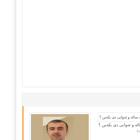
لە و ئەوانی دی بكەین ؟
F