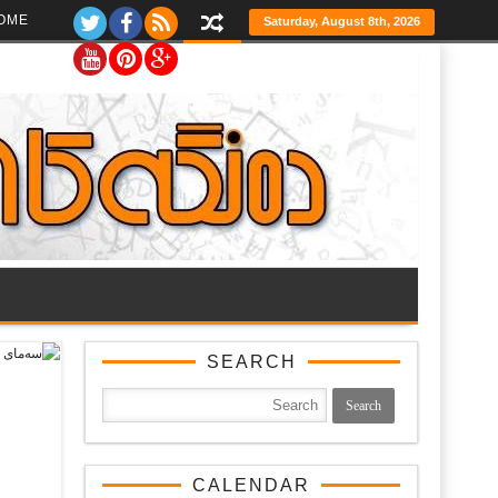
Ski
OME
Saturday, August 8th, 2026
t
th
conten
SEARCH
CALENDAR