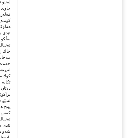
لەنێو 
چاوی ه
قەلەڕ
كوندەپ
هەڵۆك
ئێدی ه
بەڵكو 
ئەنفال
خاك ژا
مەخابن
خەندە 
لەڕەش 
كولانە
تكایە
دەتان 
براكو
لەنێو 
پێنج ه
كەس گ
ئەنفال
ئێدی ب
شەو ه
تادەها