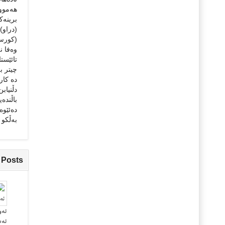
هەموو
برینەك
(دراو)
(كورسی
وەفا ن
تائێستا
چیتر ب
دە كار
دڵنیاب
باڵندە
دەئێوە
بەڵكو 
 Posts
ئەو
ئە