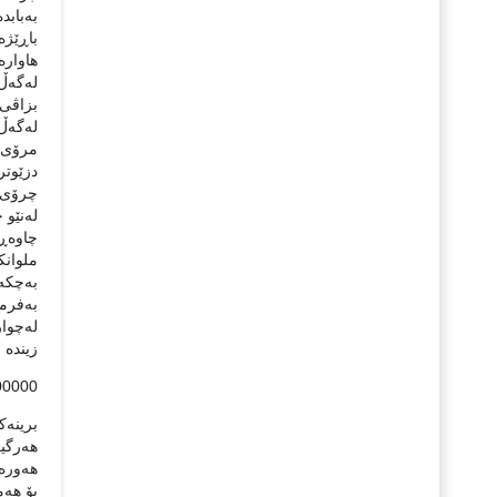
بەبابد
باڕێژە
هاوارە
لەگەڵ
بزاڤی 
لەگەڵ
مرۆی ك
دزێوتر
چرۆی ب
لەنێو 
چاوەڕو
ملوانك
بەچكە 
بەفرم
لەچوار
زیندە 
00000
برینەك
هەرگیز
هەورەك
بۆ هەم