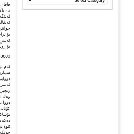
قاقای
جۆراو
بێ باك
جۆرەکان
لەبێگە
ئەنفال
جوانتر
بۆ بزا
ئەسرین
بۆ زوڵ
00000
لەم نز
سیناری
دووایی
ئەسری
زنجیرە
وەك كا
دووا ت
كۆتایی 
پۆشاك
دەكەمە
ئێوە ت
چونكە 