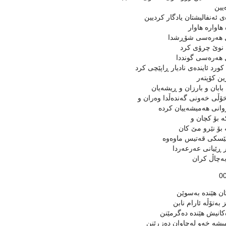
ەیین
ی ئەنفالیشتان یادگار كردیین
 هاوارە هاوار
 هەرەسی شۆڕشدا
نوێ‌ چرۆی كرد
 هەرەسی گونددا
ورد ئایندەی نادیار ڕاپێچی كرد
ین كۆپتەر
ابان و بارزان و ڕیشەیان
خۆڵی خەونی گەندەڵدا وەران و
انی هەمیشەییان كردە
ە بۆ كچان و
بۆ نێرو مێ كان
ێسكی قەتیس ماوەوە
 ڕێیانی عەرعەردا
بەچاڵ كران
0
ان هێندە بەسوێن
 بەتۆڵە ئارام نابن
انیش هێندە دەگرمێنن
یشە خەو لەچاوان دەزڕێنن