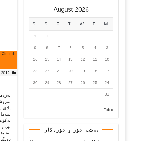
August 2026
S
S
F
T
W
T
M
2
1
9
8
7
6
5
4
3
Closed
16
15
14
13
12
11
10
23
22
21
20
19
18
17
, 2012
30
29
28
27
26
25
24
31
لەزەم
سروشت
یادی س
« Feb
سەمای 
لەكۆت 
لێرەو 
بەشە جۆراو جۆرەکان
لەئام
دەنگدا
بەشە