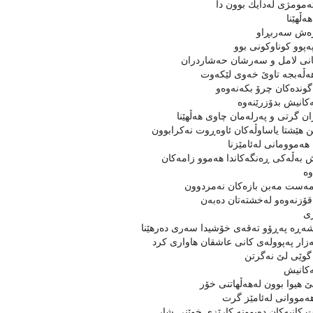
تەمومژی لەدایك بوون دا
ەڵهێنا
ەش سەربڕاو
ەپوو كوناوكونی بوو
انی لامل و سەرشان حەشاردران
ەڵەبجە تاوێ‌ خەوی لێكەوت
گوندەكان چرۆ بكەنەوەو
ەكانیش بدۆزرێنەوە
ن گرتی و پەرلەمان چاوی هەڵهێنا
 هێشتا یاساوڵەكان ئاوەڕوت نەكرابوون
هەموومانی لەئامێزنا
بەڵەكی ڕەنگەكاندا هەموو زامەكان
وە
 مەست مەبن بازەكان نەمردوون
قۆزنەوەو لەخشتەتان دەبەن
ژی
شەڕە پەڕۆو تەقەی خۆشیدا سەری دەرهێنا
ەزار پەپوولەی كانی عاشقان هاواری كرد
وێی لێ نەگرتن
ەكانیش
ێ هیوا بوون لەهەڵهاتنی خۆر
ەمووانی لەئامێز گرت
ت كانیەكان دەبوونە كارێزی خوێنی شار