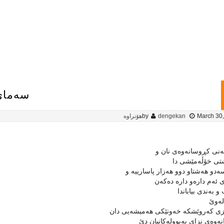
سەمای 
March 30
dengekan
by
هۆنراوە
ەنی كڕوسانەوەی نان و
ی خۆڵەمێشی دا
ەدو هەشتاو دوو هەزار پاسارییە و
ئەم دارەو دارە دەكەن
و بەندی بیاباندا
لەوێ‌
ێزی كەروێشكە خەونێكی هەمیشەیی دان
نەوەی نزای پەپوولەكانیان دێ‌