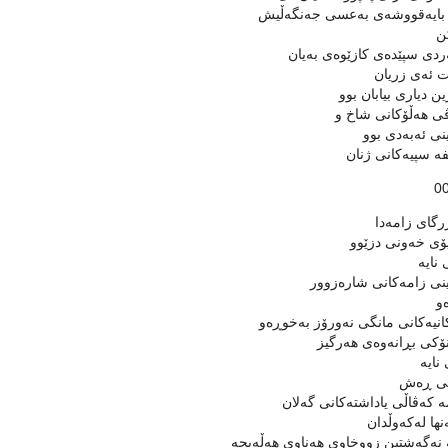
 بایەقووشەی بەعسی جەنگەڵیش
ن
ردی سپێدەی كازێوەی بەیان
ت ئەی زریان
ین دیاری بیابان بوو
ڤی هەڵۆكانی شاخ و
ی ئەبەدی بوو
فە سپیەكانی ژنان
0
رگای زامەدا
ۆی خەونی دزێوو
 نایە
نی زامەكانی شارەزوور
و
نیەكانی مانگی نەورۆز بەخوڕەو
نۆكی بڕانەوەی هەرگیز
نایە
ی ڕەش
 كەڤاڵی یاداشتەكانی گەلان
ەنها لەكەوڵدان
نەگەشتین زووخاوی هەناوی هەڵەبجە