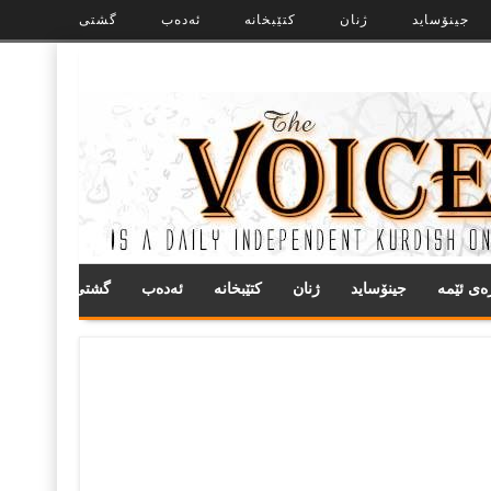
جینۆساید
ژنان
کتێبخانە
ئەدەب
گشتی
ره‌ی ئێمه
جینۆساید
ژنان
کتێبخانە
ئەدەب
گشتی