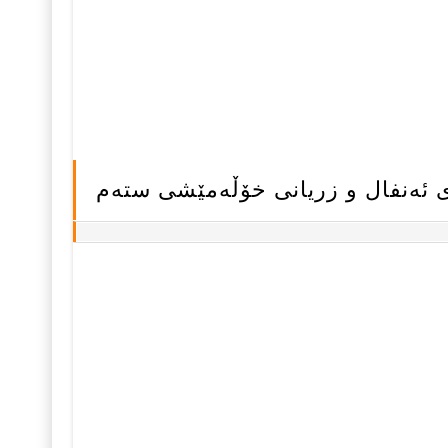
ئەنفال و زریانی خۆڵەمێشی ستەم