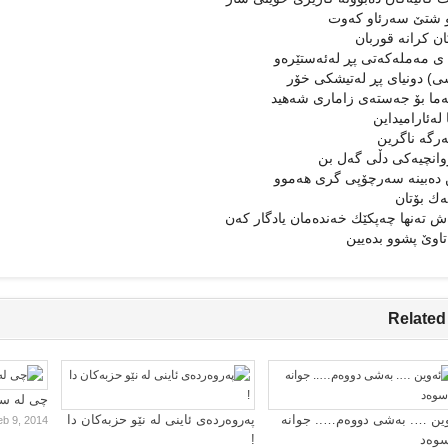
 شتێ‌ سەرئاو كەوت
ان كرانە قوربان
 ی مەملەكەتی پڕ لەئەستێرەو
) دونیای پڕ لەتیشكی خۆر
ەما بۆ جەستەی زاماری شەهید
 لەئارامیداین
ەرگە ناگرین
وانچیەكی دڵی گەل بن
ن دەبینە سەرچۆپی گری هەموو
یەك بۆتان
ش تەنها چەپكێك خەندەمان یادگار كەن
تاوێ‌ پشوو بدەیین
Related
چی لە سا
ین …. بەشی دووەم….. جوانە
پەروەردەی ئاینی لە نێو حزبەکان دا
eb 9, 2014
سوەد
!