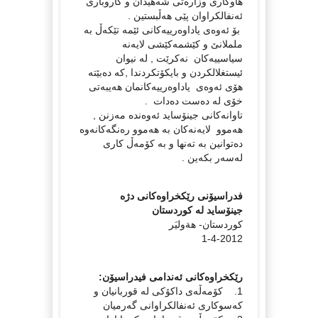
هاوكاری وزاره‌تی شه‌هیدان و كاروباری
ئه‌نفالكراوان پێی هه‌ڵبستین .
بۆ ئه‌وه‌ی یاداوه‌رییه‌كانی ئێمه‌ تێكه‌ڵ به‌
ململانێ و كێشمه‌كێشی لایه‌نه‌
سیاسییه‌كان نه‌كرێت , له‌ نیوان
ئیستغلالكردن و بایكۆتكردندا ,كه‌ ده‌بێته‌
هۆی ئه‌وه‌ی یاداوه‌رییه‌كانمان هه‌یبه‌تی
خۆی له‌ ده‌ست ده‌دات .
تاوانه‌كانی جینۆساید ئه‌وه‌نده‌ مه‌زنن ,
هه‌موو لایه‌نه‌كان به‌ هه‌موو ره‌نگه‌كانه‌وه‌
ده‌توانین به‌ ته‌نها و به‌ كۆمه‌ڵ كاری
له‌سه‌ر بكه‌ین .
فدراسیۆنی رێكخراوه‌كانی دژه‌
جینۆساید له‌ كوردستان
كوردستان- هةوليَر
1-4-2012
رێكخراوه‌كانی ئه‌ندامی فیدراسیۆن:
1. كۆمه‌ڵه‌ی داكۆكی له‌ قوربانیان و
كه‌سوكاری ئه‌نفالكراوانی گه‌رمیان