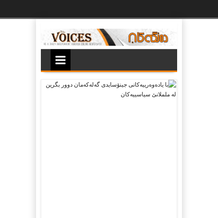
Ski
t
th
conten