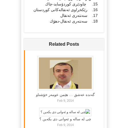
15. چاودێری كوردۆساید-چاك
16. رێكخراوی ئه‌نفاله‌كانی كوردستان
17. سه‌نته‌ری ئه‌نفال
18. سه‌نته‌ری ئه‌نفال-دهۆك‌
Related Posts
گه‌نده‌ عه‌شق … هێمن عومه‌ر خۆشناو
Feb 9, 2014
چی لە سالە و ئەوانی دی بكەین ؟
Feb 9, 2014