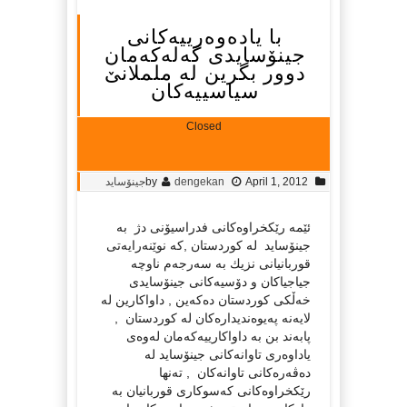
با یاده‌وه‌رییه‌كانی
جینۆسایدی گه‌له‌كه‌مان
دوور بگرین له‌ ململانێ
سیاسییه‌كان
Closed
April 1, 2012
dengekan
by
جینۆساید
ئێمه‌ رێكخراوه‌كانی فدراسیۆنی دژ به‌
جینۆساید له‌ كوردستان ,كه‌ نوێنه‌رایه‌تی
قوربانیانی نزیك به‌ سه‌رجه‌م ناوچه‌
جیاجیاكان و دۆسیه‌كانی جینۆسایدی
خه‌ڵكی كوردستان ده‌كه‌ین , داواكارین له‌
لایه‌نه‌ په‌یوه‌ندیداره‌كان له‌ كوردستان ,
پابه‌ند بن به‌ داواكارییه‌كه‌مان له‌وه‌ی
یاداوه‌ری تاوانه‌كانی جینۆساید له‌
ده‌ڤه‌ره‌كانی تاوانه‌كان , ته‌نها
رێكخراوه‌كانی كه‌سوكاری قوربانیان به‌