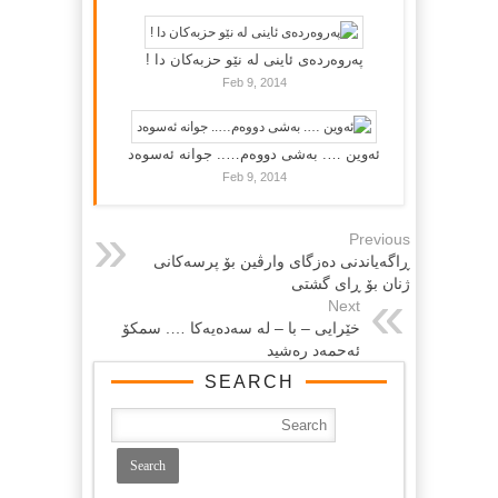
پەروەردەی ئاینی لە نێو حزبەکان دا !
Feb 9, 2014
ئەوین …. بەشی دووەم….. جوانە ئەسوەد
Feb 9, 2014
Previous
ڕاگەیاندنی دەزگای وارڤین بۆ پرسەکانی
ژنان بۆ ڕای گشتی
Next
خێرايی – با – له سه‌ده‌یه‌کا …. سمکۆ
ئه‌حمه‌د ره‌شيد
SEARCH