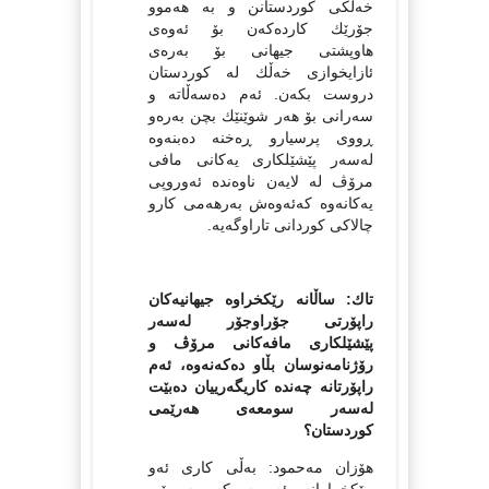
خه‌ڵكی كوردستانن و به‌ هه‌موو
جۆرێك كارده‌كه‌ن بۆ ئه‌وه‌ی
هاوپشتی جیهانی بۆ به‌ره‌ی
ئازایخوازی خه‌ڵك له‌ كوردستان
دروست بكه‌ن. ئه‌م ده‌سه‌ڵاته‌ و
سه‌رانی بۆ هه‌ر شوێنێك بچن به‌ره‌و
ڕووی پرسیارو ڕه‌خنه‌ ده‌بنه‌وه‌
له‌سه‌ر پێشێلكاری یه‌كانی مافی
مرۆڤ له‌ لایه‌ن ناوه‌نده‌ ئه‌وروپی
یه‌كانه‌وه‌ كه‌ئه‌وه‌ش به‌رهه‌می كارو
چالاكی كوردانی تاراوگه‌یه‌.
تاك: ساڵانه‌ رێكخراوه‌ جیهانیه‌كان
راپۆرتی جۆراوجۆر له‌سه‌ر
پێشێلكاری مافه‌كانی مرۆڤ و
رۆژنامه‌نوسان بڵاو ده‌كه‌نه‌وه‌، ئه‌م
راپۆرتانه‌ چه‌نده‌ كاریگه‌رییان ده‌بێت
له‌سه‌ر سومعه‌ی هه‌رێمی
كوردستان؟
هۆزان مه‌حمود: به‌ڵی كاری ئه‌و