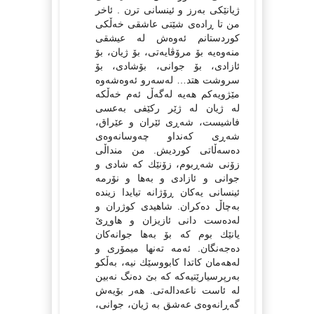
ژیانێكی به‌رز و ئینسانی ترن . ئاخر
من تا ڕاده‌ی شێتی عاشقی خه‌ڵكی
كوردستانم ئه‌وه‌ش له‌ عیشقی
منه‌وه‌یه‌ بۆ مرۆڤایه‌تی، بۆ ژیان، بۆ
ئازادی، بۆ جوانی، بۆشادی، بۆ
سروشت هتد… له‌سه‌رو ئه‌وه‌شه‌وه‌
مێژویه‌كم هه‌یه‌ له‌گه‌ڵ ئه‌م خه‌ڵكه‌
له‌ ژیان له‌ ژێر ركێفی به‌عسی
فاشیست، شه‌ڕی ئێران و عێراق،
شه‌ڕی كه‌نداو چه‌وسانه‌وه‌ی
ده‌سه‌ڵاتی كوردیش. من منداڵی
زۆنی شه‌ڕبوم، زۆنێك كه‌ شادی و
جوانی و ئازادی و به‌ها و نۆرمه‌
ئینسانی یه‌كان ڕۆژانه‌ تیایدا زینده‌
به‌چاڵ ده‌كران. شاهیدی كوژران و
له‌ده‌ست دانی ئازیزان و هاوڕێ
یانێك بوم كه‌ بۆ به‌ها جوانه‌كان
ده‌جه‌نگان. ئه‌مه‌ ته‌نها میمۆری و
له‌هه‌مان كاتدا كابووسێك نیه‌، به‌ڵكو
به‌رپرسیارێتیه‌كه‌ كه‌ بێ ده‌نگ نه‌بین
له‌ ئاست ناعه‌داله‌تی. هه‌ر بۆیه‌ش
گه‌ڕانه‌وه‌ی عه‌شق به‌ ژیان، جوانی،