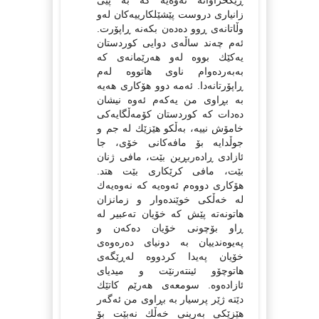
ڕێكخراوانه‌ ئه‌وه‌یه‌ كه‌ به‌ پێی
زانیاری دروست پێشێلكارییه‌كان له‌و
وڵاتانه‌ی ڕوو ده‌ده‌ن بكه‌نه‌ ڕاپۆرت.
ئه‌م چه‌ند ساڵه‌ی دوایی كوردستان
یه‌كێك بووه‌ له‌و هه‌رێمانه‌ی كه‌
به‌به‌رده‌وام ناوی هاتووه‌ له‌م
ڕاپۆرتانه‌دا. ئه‌مه‌ دوو هۆكاری هه‌یه‌
به‌ بڕاوی من یه‌كه‌م ئه‌وه‌ نیشان
ده‌دات كه‌ كوردستان كۆمه‌ڵگایه‌كی
خامۆش نییه‌، به‌ڵكو هێزێك له‌ جم و
جوڵدایه‌ بۆ مافه‌كانی خۆی، جا
ئازادی ڕاده‌ربڕین بێت، مافی ژنان
بێت، مافی كرێكاری بێت هتد.
هۆكاری دووه‌م ئه‌وه‌یه‌ كه‌ نه‌وه‌یه‌ك
له‌ خه‌ڵكی خوێنده‌وار و زمانزان
هاتونه‌ته‌ پێش كه‌ خۆیان ته‌عبیر له‌
ڕاو بۆچونی خۆیان ده‌كه‌ن و
په‌یوه‌ندییان به‌ دونیای ده‌ره‌وه‌ی
خۆیان په‌یدا كردووه‌ له‌ڕێگه‌ی
هاتوچۆو ئینته‌رنێت و میدیای
ئازاده‌وه‌. سومعه‌ی هه‌رێم كاتێك
دێته‌ ژێر پرسیار به‌ بڕاوی من ئه‌گه‌ر
هێزێكی به‌رینی خه‌ڵك نه‌بێت بۆ