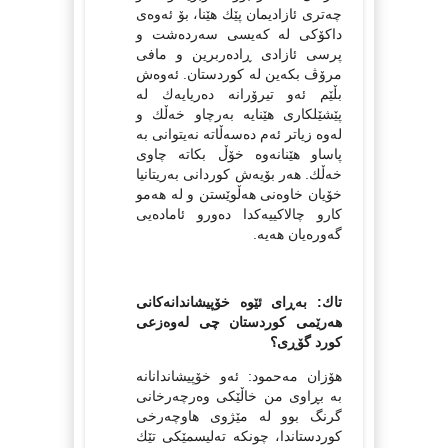
چه‌تری ئازادیمان پێك هێنا، بۆ ئه‌وه‌ی
داكۆكی له‌ كه‌یسی سه‌رده‌شت و
پرسی ئازادی ڕاده‌ربرین و مافی
مرۆڤ بكه‌ین له‌ كوردستان. ئه‌وه‌ش
بڵێم ئه‌و تیرۆرانه‌ ده‌ریایه‌ك له‌
پێشێلكاری هێنایه‌ به‌ر‌چاو خه‌ڵك و
له‌وه‌ زیاتر ئه‌م ده‌سه‌ڵاته‌ نه‌یتوانی به‌
پاساو هێنانه‌وه‌ خۆڵ بكاته‌ چاوی
خه‌ڵك. هه‌ر بۆیه‌ش كوردانی به‌ریتانیا
خۆیان خاوه‌نی هه‌ڵوێستن و له‌ هه‌مو
كارو چالاكییه‌كدا ده‌ورو ئاماده‌یی
گه‌وره‌یان هه‌یه‌.
تاك: به‌ڕاى ئێوه‌ خۆپیشاندانه‌كانی
هه‌رێمی كوردستان چی له‌وه‌زعی
كورد گۆڕی؟
هۆزان مه‌حمود: ئه‌و خۆپیشاندانانه‌
به‌ بڕاوی من خاڵێكی وه‌رچه‌رخانی
گرنگ بوو له‌ مێژوی هاوچه‌رخی
كوردستاندا، چونكه‌ ته‌لیسمێكی تێك