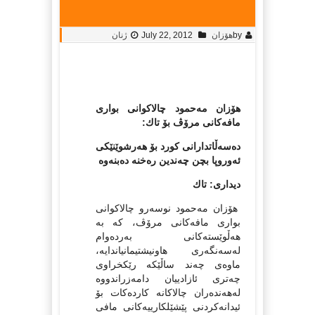
by
هۆزان
July 22, 2012
ژنان
هۆزان مه‌حمود چالاكوانی بواری
مافه‌كانی مرۆڤ بۆ تاك:
ده‌سه‌ڵاتدارانى كورد بۆ هه‌رشوێنێكى
ئه‌وروپا بچن چه‌ندین ره‌خنه‌ ده‌بنه‌وه‌
دیدارى: تاك
هۆزان مه‌حمود نوسه‌رو چالاكوانى
بواری مافه‌كانی مرۆڤ، كه‌ به‌
هه‌ڵوێسته‌كانى به‌رده‌وام
له‌سه‌نگه‌رى هاونیشتیمانیاندایه‌،
ماوه‌ى چه‌ند ساڵێكه‌ رێكخراوى
چه‌ترى ئازادییان دامه‌زراندووه‌
له‌هه‌نده‌ران چالاكانه‌ كارده‌كات بۆ
ئیدانه‌كردنى پێشێلكارییه‌كانى مافى