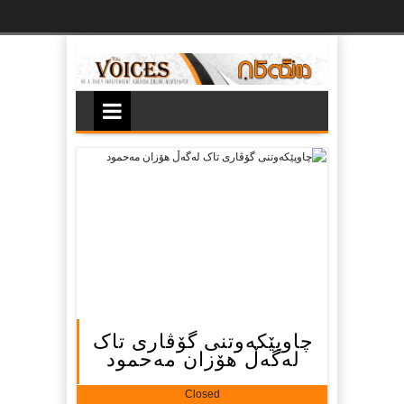
Ski
t
th
conten
چاوپێکەوتنی گۆڤاری تاک
لەگەڵ هۆزان مەحمود
Closed