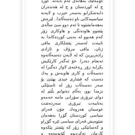
كۆمه‌ڵێك به‌هانه‌ی له‌م بابه‌ته‌. كورد
چ له‌ كوردستان و چ له‌ هه‌نده‌ران
دابه‌شكرابو به‌سه‌ر حیزب و لایه‌نه‌
سیاسییه‌كانی ناو ده‌سه‌ڵاتدا.. لێره‌ش
به‌هه‌مانشێوه‌ تا ئه‌م دوو سێ ساڵه‌ی
پێشوو هاوده‌نگی و هاوكاری زۆر
كه‌م هه‌بوو له‌ به‌ینی كورده‌كاندا به‌
تایبه‌ت له‌سه‌ر پێشلكاری مافی
ژنان، مافی مرۆڤ و ئازادی
راده‌ربڕین كه‌ له‌ لایه‌ن ده‌سه‌ڵاته‌وه‌
ئه‌نجام ده‌درا. خۆ ئه‌گه‌ر كارێكیش
بكرایه‌ زۆر ڕه‌خنه‌ی لاواز ده‌گیرا له‌
ده‌سه‌ڵات و كاری هاوبه‌ش و یه‌ك
ده‌ست كه‌ فشاری جیدی بهێنێ بۆ
سه‌ر ده‌سه‌ڵات زۆر له‌ ئاستێكی
نزمدا بوو، به‌ڵام ده‌توانم بڵێم له‌
دوای تیرۆری سۆرانی مامه‌ حه‌مه‌و
به‌تایبه‌ت تیرۆری سه‌رده‌شت
عوسمان هه‌روه‌ك چۆن فه‌زای
سیاسی كوردستان گۆڕا به‌هه‌مان
شێوه‌یش فه‌زای سیاسی ئێره‌ گۆڕاو
و كه‌سانێكی زۆر كه‌ پێشتر پێكه‌وه‌
كارمان نه‌كردبوو كۆبوینه‌وه‌ و