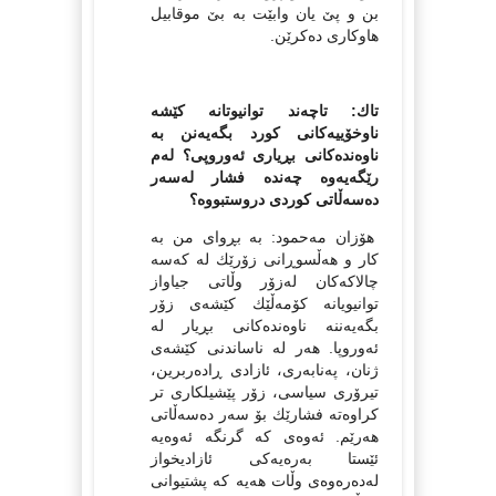
بن و پێ یان وابێت به‌ بێ موقابیل
هاوكاری ده‌كرێن.
تاك: تاچه‌ند توانیوتانه‌ كێشه‌
ناوخۆییه‌كانی كورد بگه‌یه‌نن به‌
ناوه‌نده‌كانی بڕیاری ئه‌وروپی؟ له‌م
رێگه‌یه‌وه‌ چه‌نده‌ فشار له‌سه‌ر
ده‌سه‌ڵاتی كوردی دروستبووه‌؟
هۆزان مه‌حمود: به‌ بڕوای من به‌
كار و هه‌ڵسوڕانی زۆرێك له‌ كه‌سه‌
چالاكه‌كان له‌زۆر وڵاتی جیاواز
توانیویانه‌ كۆمه‌ڵێك كێشه‌ی زۆر
بگه‌یه‌ننه‌ ناوه‌نده‌كانی بڕیار له‌
ئه‌وروپا. هه‌ر له‌ ناساندنی كێشه‌ی
ژنان، په‌نابه‌ری، ئازادی ڕاده‌ربرین،
تیرۆری سیاسی، زۆر پێشیلكاری تر
كراوه‌ته‌ فشارێك بۆ سه‌ر ده‌سه‌ڵاتی
هه‌رێم. ئه‌وه‌ی كه‌ گرنگه‌ ئه‌وه‌یه‌
ئێستا به‌ره‌یه‌كی ئازادیخواز
له‌ده‌ره‌وه‌ی وڵات هه‌یه‌ كه‌ پشتیوانی