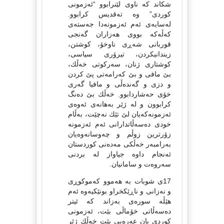
شكاند كه‌ ناوی لێنرابوو “ئه‌زمونی
كوردی” وه‌ ته‌قدیس كرابوو.
له‌سایه‌ی ئه‌م ئه‌زمونه‌دا جه‌سته‌ی
كه‌ڵه‌كه‌ بووی هه‌زاران گه‌نجی
قوربانی شه‌ڕی ناوخۆ، كوشتن،
زیندانیكردن، تیرۆری سیاسی،
كوشتاری ژنان، سه‌ركوتی خه‌ڵك،
بێ مافی و بێ كه‌رامه‌تی پێ كردن
و دزی و گه‌نده‌ڵی و مافیا گه‌ری
خۆی حه‌شاردابوو. خه‌ڵك بێ ده‌نگ
كرابوون و له‌ ژێر به‌هانه‌ی ئه‌وه‌ی
ئه‌زمونه‌كه‌یان لێ تێك نه‌چێت، به‌ڵام
خودی ده‌سه‌ڵاتدارانی ئه‌م‌ ئه‌زمونه‌
زۆرترین زوڵم و چه‌وسانه‌وه‌یان
به‌رامبه‌ر خه‌ڵكی مه‌ده‌نی كوردستان
ئه‌نجام داوه‌ جیاواز له‌ بردنی
سه‌روه‌ت و سامانیان.
17ی شوبات به‌ هه‌موو كه‌موكوڕی
و نه‌زانی و ناڕێكخراو بونێكیه‌وه‌ ئه‌م
هێڵه‌ سوره‌ی به‌زاند كه‌ ئیتر
ده‌سه‌ڵاتی خۆماڵی بێت، ئه‌زمونی
كوردی یان عه‌ره‌بی بێت خه‌ڵك ژێر