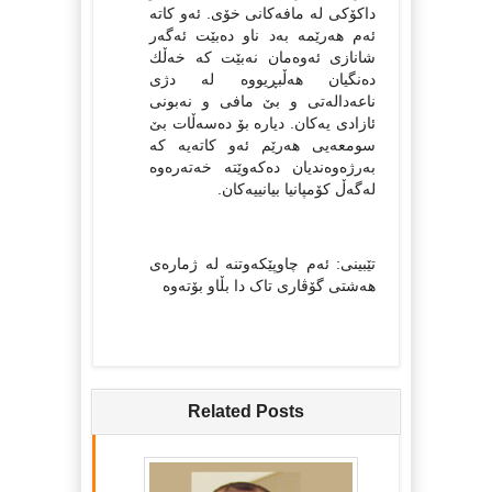
داكۆكی له‌ مافه‌كانی خۆی. ئه‌و كاته‌
ئه‌م هه‌رێمه‌ به‌د ناو ده‌بێت ئه‌گه‌ر
شانازی ئه‌وه‌مان نه‌بێت كه‌ خه‌ڵك
ده‌نگیان هه‌ڵبڕیووه‌ له‌ دژی
ناعه‌داله‌تی و بێ مافی و نه‌بونی
ئازادی یه‌كان. دیاره‌ بۆ ده‌سه‌ڵات بێ
سومعه‌یی هه‌رێم ئه‌و كاته‌یه‌ كه‌
به‌رژه‌وه‌ندیان ده‌كه‌وێته‌ خه‌ته‌ره‌وه‌
له‌گه‌ڵ كۆمپانیا بیانییه‌كان.
تێبینی: ئه‌م چاوپێکه‌وتنه‌ له‌ ژماره‌ی
هه‌شتی گۆڤاری تاک دا بڵاو بۆته‌وه‌
Related Posts