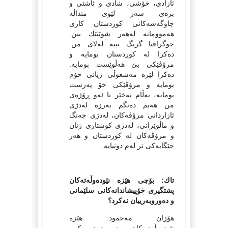
ئازادی، خۆشی، شادی و ئاشتی و
بزه‌ی سه‌ر لێوی منداڵه‌
چاوگه‌شه‌كانی كوردستان كاری
هه‌موومانه‌ له‌هه‌ر شوێنێك بین.
جوگرافیا گرنگ نییه‌ له‌لای من.
ده‌كرا له‌ كوردستان بومایه‌ و
مرۆڤێكی بێ هه‌ڵوێست بومایه‌.
ده‌كرا لێره‌ مه‌شغوڵی ژیانی خۆم
بومایه‌ و مرۆڤێكی خۆ په‌رست
بومایه‌، به‌ڵام نه‌خێر تا ئه‌و ڕۆژه‌ی
من هه‌بم ده‌نگم به‌رزه‌ له‌دژی
ئازاردانی مرۆڤه‌كان، له‌دژی جه‌نگ
و ماڵوێرانی، له‌دژی كوشتاری ژنان
و مرۆڤه‌كان له‌ كوردستان و هه‌ر
جێگایه‌كی تر له‌م دونیایه‌.
تاك: بۆچی هێزه‌ نێوده‌وڵه‌ته‌كان
پشتگیری خۆپیشاندانه‌كانی سلێمانی
و ده‌وروبه‌رییان نه‌كرد؟
هۆزان مه‌حمود: هێزه‌