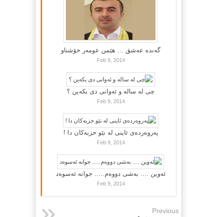
گه‌نده‌ عه‌شق … هێمن عومه‌ر خۆشناو
Feb 9, 2014
چی لە سالە و ئەوانی دی بكەین ؟
Feb 9, 2014
پەروەردەی ئاینی لە نێو حزبەکان دا !
Feb 9, 2014
ئەوین …. بەشی دووەم….. جوانە ئەسوەد
Feb 9, 2014
Previous