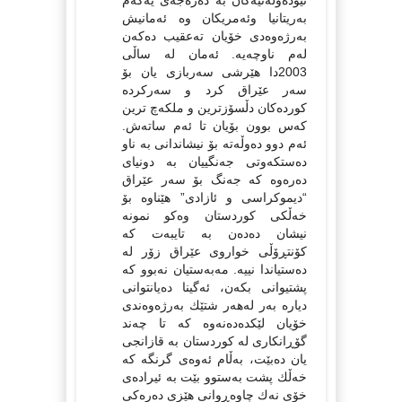
نێوده‌وڵه‌تیه‌كان به‌ ده‌ره‌جه‌ی یه‌كه‌م
به‌ریتانیا وئه‌مریكان وه‌ ئه‌مانیش
به‌رژه‌وه‌دی خۆیان ته‌عقیب ده‌كه‌ن
له‌م ناوچه‌یه‌. ئه‌مان له‌ ساڵی
2003دا هێرشی سه‌ربازی یان بۆ
سه‌ر عێراق كرد و سه‌ركرده‌
كورده‌كان دڵسۆزترین و ملكه‌چ ترین
كه‌س بوون بۆیان تا ئه‌م ساته‌ش.
ئه‌م دوو ده‌وڵه‌ته‌ بۆ نیشاندانی به‌ ناو
ده‌ستكه‌وتی جه‌نگییان به‌ دونیای
ده‌ره‌وه‌ كه‌ جه‌نگ بۆ سه‌ر عێراق
“دیموكراسی و ئازادی” هێناوه‌ بۆ
خه‌ڵكى كوردستان وه‌كو نمونه‌
نیشان ده‌ده‌ن به‌ تایبه‌ت كه‌
كۆنتڕۆڵی خواروی عێراق زۆر له‌
ده‌ستیاندا نییه‌. مه‌به‌ستیان نه‌بوو كه‌
پشتیوانی بكه‌ن، ئه‌گینا ده‌یانتوانی
دیاره‌ به‌ر له‌هه‌ر شتێك به‌رژه‌وه‌ندی
خۆیان لێكده‌ده‌نه‌وه‌ كه‌ تا چه‌ند
گۆڕانكاری له‌ كوردستان به‌ قازانجی
یان ده‌بێت، به‌ڵام ئه‌وه‌ی گرنگه‌ كه‌
خه‌ڵك پشت به‌ستوو بێت به‌ ئیراده‌ی
خۆی نه‌ك چاوه‌ڕوانی هێزی ده‌ره‌كی