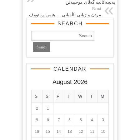
په‌نجه‌كانت گه‌ڵای موحیبه‌تن
Next
مردن و ژیانی تاڵەبانی … هێمن ڕەئووف
SEARCH
CALENDAR
August 2026
S
S
F
T
W
T
M
2
1
9
8
7
6
5
4
3
16
15
14
13
12
11
10