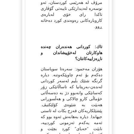
مرۆڤ له‌ هه‌رێمى كوردستان، ئه‌و
نوسه‌ره‌ له‌دیدارێكى تایبه‌تى گۆڤارى
تاكدا راى خۆى له‌باره‌ى
كاروباره‌كانى ره‌وه‌ندى كورد ده‌خاته‌
ڕوو.
تاك: كوردانی هه‌نده‌ران چه‌نده‌
هاوكارتان له‌خۆپیشاندان و
ناڕه‌زاییه‌كانتان؟
هۆزان مه‌حمود: سه‌ره‌تا سوپاستان
ده‌كه‌م بۆ ئه‌م چاوپێكه‌وتنه‌. دیاره‌
گرنگه‌ شتێك بڵیم له‌سه‌ر كوردانی
‌له‌نده‌ن-به‌ریتانیا كه‌ تاساڵانێكی زۆر
كه‌سانێكی وانه‌بوو دژ به‌ ده‌سه‌ڵاتی
خۆماڵی كارو چالاكی و هه‌ڵسوڕانی
هه‌بێت به‌ شێوه‌ی كۆلێكتیڤ.
پێشێلكاریه‌كان فه‌زح بكات له‌ ئاستی
جیهاندا. دیاره‌ به‌هانه‌ش ئه‌وه‌ بوو كه‌
ئه‌مه‌ یه‌كه‌م ئه‌زمونی كوردییه‌،
نابێت “حه‌یای” كورد بچێت و