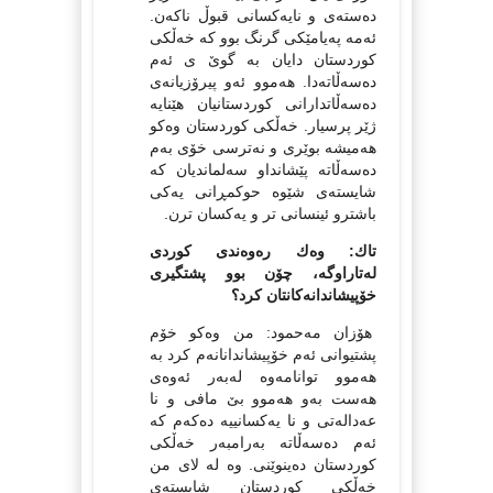
ده‌سته‌ی و نایه‌كسانی قبوڵ ناكه‌ن.
ئه‌مه‌ په‌یامێكی گرنگ بوو كه‌ خه‌ڵكی
كوردستان دایان به‌ گوێ ی ئه‌م
ده‌سه‌ڵاته‌دا. هه‌موو ئه‌و پیرۆزیانه‌ی
ده‌سه‌ڵاتدارانی كوردستانیان هێنایه‌
ژێر پرسیار. خه‌ڵكی كوردستان وه‌كو
هه‌میشه‌ بوێری و نه‌ترسی خۆی به‌م
ده‌سه‌ڵاته‌ پێشانداو سه‌لماندیان كه‌
شایسته‌ی شێوه‌ حوكمڕانی یه‌كی
باشترو ئینسانی تر و یه‌كسان ترن.
تاك: وه‌ك ره‌وه‌ندى كوردى
له‌تاراوگه‌، چۆن بوو پشتگیری
خۆپیشاندانه‌كانتان كرد؟
هۆزان مه‌حمود: من وه‌كو خۆم
پشتیوانی ئه‌م خۆپیشاندانانه‌م كرد به‌
هه‌موو توانامه‌وه‌ له‌به‌ر ئه‌وه‌ی
هه‌ست به‌و هه‌موو بێ مافی و نا
عه‌داله‌تی و نا یه‌كسانییه‌ ده‌كه‌م كه‌
ئه‌م ده‌سه‌ڵاته‌ به‌رامبه‌ر خه‌ڵكی
كوردستان ده‌ینوێنی. وه‌ له‌ لای من
خه‌ڵكی كوردستان شایسته‌ی