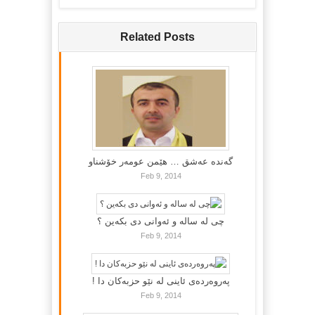
Related Posts
گه‌نده‌ عه‌شق … هێمن عومه‌ر خۆشناو
Feb 9, 2014
چی لە سالە و ئەوانی دی بكەین ؟
Feb 9, 2014
پەروەردەی ئاینی لە نێو حزبەکان دا !
Feb 9, 2014