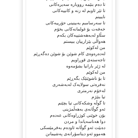
تا دەم بنێمە رووبارە سەیرەکانى
تا تێر ئاوبم لە زنە و کانییەکانى
نایبینم
تا سەرسامبم بەبینینى حۆرییەکانى
خەفەت بۆ غولمانەکانى بخۆم
سڵاو لەبەهەشتییەکان بکەم
هەواڵى بێزارییان ببیستم
من لەکوێم
لەدەرەوەى کام شوێن بۆ شوێن دەگەڕێم
تاجەستەى قوڕاویم
لە ژێر بارانیا بشۆمەوە
من لەکوێم
تا بۆ ناشوێنێک بگەڕێم
نەفرەتى سولایەک لەبەشەرى
لەخۆم نەرمترى
تیا بنێژم
تا گوڵە وشکەکانى تیا بچێنم
ئەو گوڵانەى بەهەڵمژینى
بۆن خوێنى کوژراوەکانى عەدەم
دوا هەناسەیاندا و مردن
دەبێت ئەو گوڵانە ئاودەم بەفرمێسکى
هەموو ئەو دیناسۆرانەى پەشیمانن