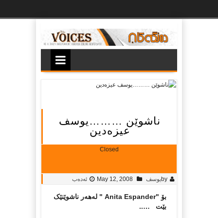
Ski
t
th
conten
ناشوێن ………یوسف
عیزەدین
Closed
by
یوسف
May 12, 2008
ئەدەب
بۆ "Anita Espander " لەهەر ناشوێنێک
بێت …..