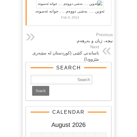
ئەوین …. بەشی دووەم….. جوانە ئەسوەد
Feb 9, 2014
Previous
نیچە، ژیان و بەرهەم:
Next
ناساندنی کتێبی (کوردستان له‌ سێبه‌ری
مێژوودا)
SEARCH
CALENDAR
August 2026