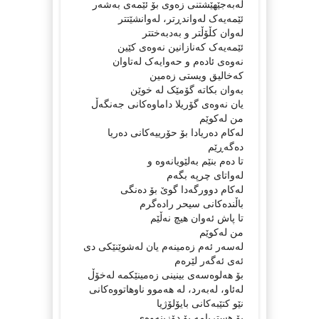
لەبەجێهێشتنى زەوى بۆ ئێمەى بەشەر
ئێمەیەک لەواندڕتر، لەوانشێتتر
لەوان کڵۆڵتر و بەدبەختتر
ئێمەیەک کەنازانین نەوەى کێین
نەوەى ئادەم و حەوایەک لەتاوان
کەخالیق ویستى زەمین
بەوان بکاتە گۆمێک لە خوێن
یان نەوەى گۆریلا داماوەکانى جەنگەڵ
من لەکوێم
لەکام دەریادا بۆ حۆرییەکانى دەریا
دەگەڕێم
تا دەم بنێم بەلێویانەوە و
لەواتاى چرپە بگەم
لەکام دوورگەدا گوێ بۆ دەنگى
باڵندەکانى سیحر رادەگرم
تا پاش ئەوان هیچ نەڵێم
من لەکوێم
لەسەر ئەم زەمینەم یان لەشوێنێکى دى
ئەى ئەگەر لێرەم
بۆ هەلوەسەى بینینى زەمینێکمە لەخۆڵ
لەئاو، لەبەرد، لە هەموو ناوهاتووەکانى
نێو کتێبەکانى بایۆلۆژیا
بۆ هستریامە بۆ دۆزینەوەى