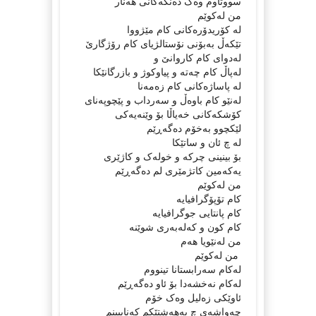
سووتاوم وەک دەنکەکانى هەنار
من لەکوێم
لە کۆریدۆرەکانى کام مێژووا
تێکەڵ بەبۆنى نۆستالژیاى کام رۆژگارێ
لەدواى کام کاروانێ و
لەپاڵ کام چەتە و پیاوکوژ و بازرگانێکا
لە پاساژەکانى کام زەمەنا
لەنێو کام باوەڵ و سەرداب و پێچوپەناى
کۆشکەکانى خەیاڵا بۆ وێنەیەکى
لێکچوو بەخۆم دەگەڕێم
لە چ ئان و ساتێکا
بۆ بینینى چرکە و خولەک و کاژێرى
یەکەمین کاتژمێرى لم دەگەڕێم
من لەکوێم
کام تۆپۆگرافیایە
کام پانتایى جوگرافیایە
کام کون و کەلەبەرى شوێنە
من لەنێویا هەم
من لەکوێم
لەکام سەرابستانا تینووم
لەکام نەخشەدا بۆ ئاو دەگەڕێم
ئاوێکى زەلیل وەک خۆم
چەواشەى چ بەهەشتێکم کەنایبینم