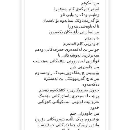
من لەکوێم
لەبەر دەرکەى کام سەفەرا
زەلیلم وەک زەلیلیى ئاو
بۆ گەرمەتاوێک بمباتەوە بۆ ئاسمان
تا لەباوەشى هەورا
بیر لەبارینى دڵۆپەکان بکەمەوە
چاوەڕێم
چاوەڕێى کام قەدەرم
جوانتر بێ لەقەدەرى حەرفەکانى وەهم
سەیرتربێ لەوشەکانى با
قوڵتربێ لەدەروونى شێتەکانى بەهەشت
من چاوەڕێى چیم
بۆ بینینى چ پەلکەزێڕینەیەک راوەستاوم
بیر لە چ گەردوونێکى بێ ئەستێرە
دەکەمەوە
خەون بەرووکارى چ کتێبێکەوە دەبینم
پڕبێت لەسیحرى پاساژەکانى مێخەک
نغرۆ بێت لەبۆنى مەمکۆڵانى کچۆڵانى
خەون
من چاوەڕێى چیم
بۆ تینووم وەک باڵندە بێپەڕەکانى دۆزەخ
ماندووم وەک جەللادەکانى حەقیقەت