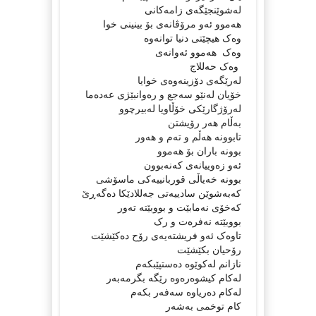
لەشوێنجێگەى زامەکانى
هەموو ئەو مرۆڤانەى بۆ بینینى خوا
وەک هیچێتى دنیا توانەوە
وەک هەموو ئەوانەى
وەک حەللاج
لەرێگەى دۆزینەوەى خوایا
خۆیان لەنێو سەجع و رەوانبێژى عەدەما
لەرۆژگارێکى خۆڵاویا لەبیرچوو
بەڵام هەر رۆیشتن
تابوونە هەڵم و تەم و هەور
بوونە باران بۆ هەموو
ئەو زەوییانەى کەنەبوون
بوونە خەیاڵى قوربانییەکى ماسۆشى
کەبەشوێن سادییەتى جەللادێکا دەگەڕێ
کەخۆى نەمابێت و بووبێتە تەور
بووبێتە نەفرەت و رک
تاوەک ئەو فریشتەیەى رۆح دەکێشێت
رۆحیان بکێشێت
نازانم لەکوێوە دەستپێبکەم
لەکام کیشوەرەوە رێگە بگرمەبەر
لەکام دەریاوە سەفەر بکەم
کام توخمى بەشەر