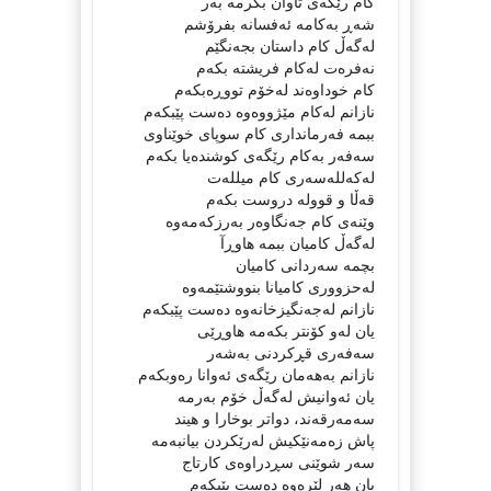
کام رێگەى تاوان بگرمە بەر
شەڕ بەکامە ئەفسانە بفرۆشم
لەگەڵ کام داستان بجەنگێم
نەفرەت لەکام فریشتە بکەم
کام خوداوەند لەخۆم تووڕەبکەم
نازانم لەکام مێژووەوە دەست پێبکەم
ببمە فەرماندارى کام سوپاى خوێناوى
سەفەر بەکام رێگەى کوشندەیا بکەم
لەکەللەسەرى کام میللەت
قەڵا و قوولە دروست بکەم
وێنەى کام جەنگاوەر بەرزکەمەوە
لەگەڵ کامیان ببمە هاوڕآ
بچمە سەردانى کامیان
لەحزوورى کامیانا بنووشتێمەوە
نازانم لەجەنگیزخانەوە دەست پێبکەم
یان لەو کۆنتر بکەمە هاوڕێى
سەفەرى قڕکردنى بەشەر
نازانم بەهەمان رێگەى ئەوانا رەوبکەم
یان ئەوانیش لەگەڵ خۆم بەرمە
سەمەرقەند، دواتر بوخارا و هیند
پاش زەمەنێکیش لەرێکردن بیانبەمە
سەر شوێنى سڕدراوەى کارتاج
یان هەر لێرەوە دەست پێبکەم