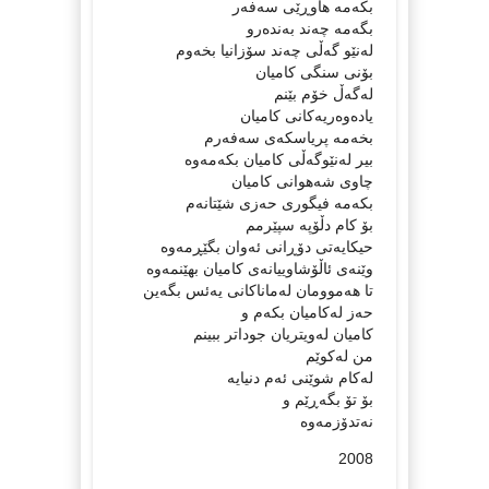
بکەمە هاوڕێى سەفەر
بگەمە چەند بەندەرو
لەنێو گەڵى چەند سۆزانیا بخەوم
بۆنى سنگى کامیان
لەگەڵ خۆم بێنم
یادەوەریەکانى کامیان
بخەمە پریاسکەى سەفەرم
بیر لەنێوگەڵى کامیان بکەمەوە
چاوى شەهوانى کامیان
بکەمە فیگورى حەزى شێتانەم
بۆ کام دڵۆپە سپێرمم
حیکایەتى دۆڕانى ئەوان بگێڕمەوە
وێنەى ئاڵۆشاوییانەى کامیان بهێنمەوە
تا هەموومان لەماناکانى یەئس بگەین
حەز لەکامیان بکەم و
کامیان لەویتریان جوداتر ببینم
من لەکوێم
لەکام شوێنى ئەم دنیایە
بۆ تۆ بگەڕێم و
نەتدۆزمەوە
2008