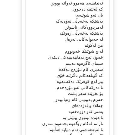
ئەندێشەى هەموو ئەوانە بووین
کە لەئێمە دەچوون
یان ئەو شوێنەى
بەشێکە لەخەیاڵى نەوەیەک
لەمردووەکانى ناشوێن
بەشێکە لەخەیاڵى رەوێک
لە حەیوانەکانى ئەزەل
من لەکوێم
لە چ شوێنێکا خەوتووم
خەون بەچ نەهامەتییەکى دیکەى
سیماى ئاگرەوە دەبینم
سەیرى کام دۆزەخ دەکەم
کە گوناهەکانم ناگرێتە خۆى
بیر لەچ کوفرێک دەکەمەوە
تا دەرکەکانى ئەو دۆزەخەم
بۆ بخرێتە سەر پشت
حەزم بەبینینى کام زەبانییەو
جەللاد و ئەژدەهاى
پشتى ئەو دۆزەخەیە
تا هێندە تینووى بینینى بم
نازانم لەکام رێگەوە بچمەوە سەرى
تا لەبەهەشتى ئەم دنیایە هەڵبێم