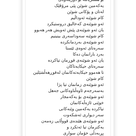
یەکەمین شوێن پێى مرۆڤێک
لەتان و پۆکانى شوێن
کام شوێنە ئەوداڵیم
ئەو شوێنەى کەخالیق دروستیکرد
یان ئەو شوێنەى پێش ئەویش هەر هەبوو
کام شوێنە سەوداسەرى بینینیم
ئەو شوێنەى بەردمانکردە
سەرەتاى ئەوەى ئێستا
بەرد بارانمان دەکا
یان ئەو شوێنەى قوڕمان تیاکردە
سەرەتاى حیکایەتاکان
تا هەموو حیکایەتەکانمان لەقوڕهەڵشێلین
کام شوێن
ئەو شوێنەى زمانمان تیا پژا
بەسەرجەم ئاوەڵناوەکانى جەهل
ئەو شوێنەى بۆ یەکەمجار
خوێنى ئاژەڵەکانمان
تیاکردە یەکەمین وێنەکانى
سەر دیوارى ئەشکەوت
ئەو شوێنەى هێندەى قووڵایى زەمەن
یەکترمان تیا ئەتکرد و
پڕبەدڵى خۆمان سوارى