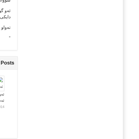
شووانێک
ئه‌و گو
دایکی 
ته‌واو‌
“
 Posts
ئەو
ئە
014