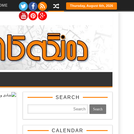
Ski
OME
Thursday, August 6th, 2026
t
th
conten
SEARCH
CALENDAR