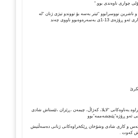
و ناشرین نووسرابوو “ئیتر به‌سه‌ بۆ تووندو تیژی ژنان “له‌
سه‌رۆکی “ئه‌نچومه‌نی ژنانی ئازاد “نزیک بوومه‌وه‌ ،به‌ یاننامه‌یه‌کی دامێ که‌ هه‌ر به‌رواری ئه‌و ڕۆژه‌ی 13-1ی به‌سه‌ره‌وه‌بوو ناووی چه‌ند
ماوه‌ی دوو مانگدا 6 ژن له‌م شارۆچکه‌یه‌ کووژراوه‌.به‌ناوه‌کانی “لایلا، که‌ژاڵ، چیمه‌ن ،ڕێزان ،ئێستاش شادی
ی ئه‌و ڕۆژه‌”پێنچشه‌ممه‌”بوو
‌ک که‌س و کاری شادی وشۆخان ڕێکخراوه‌کانی ژنانی ده‌سه‌ڵتیش
یش که‌وت .