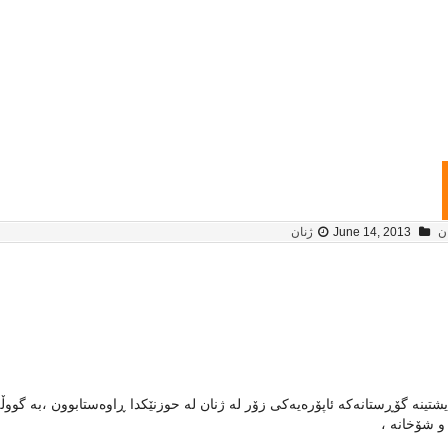
ن
June 14, 2013
ژنان
یشتینه‌ گۆڕستانه‌که‌ ئاپۆره‌یه‌کی زۆر له‌ ژنان له‌ حوزنێکدا ڕاوه‌ستابوون ،به‌ گو
 شۆخانه‌ ،