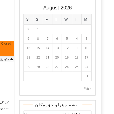
August 2026
S
S
F
T
W
T
M
2
1
9
8
7
6
5
4
3
Closed
16
15
14
13
12
11
10
23
22
21
20
19
18
17
by
بەرزا
30
29
28
27
26
25
24
31
« Feb
که‌ گه‌
بەشە جۆراو جۆرەکان
شادی و
بەشە