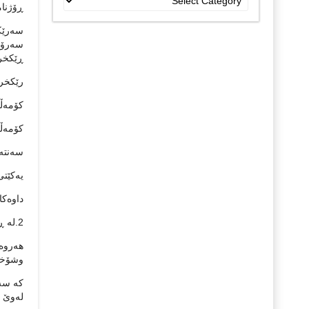
ڕۆژنامه‌ نوو
جۆراو
جۆرەکان
سه‌رێک
ڕێکخرا
رێکخرا
کۆمه‌ڵ
کۆمه‌ڵ
سه‌نته‌
یه‌کێت
داوه‌کارییه‌کان چه
2.له‌ ڕاگه‌یاندنه‌کانه‌وه‌ تاوانباران به‌ چه‌ماوه‌ر بناسرێ.
وشۆخان
که‌ سه
له‌وێ 