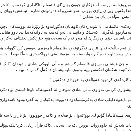
ه‌و ڕۆژنامه‌ نووسه‌،له‌ هۆکاری چوون بۆ ل”ای قائمقام ،ئاگاداری کردمه‌وه‌ “ئاخر
دا بکه‌ین ویڕای ڕازی بوونی ،ئه‌و ئه‌مڕۆ له‌ ده‌ره‌وه‌ی شاره‌ ، ئێمه‌ش دووای ره‌
انیش، مۆڵه‌تی یان پێ نه‌داین “
ره‌که‌ی قائمقامی دا نێونه‌ره‌کان ئاوهایان ده‌گێڕایه‌وه‌ بۆ رۆژنامه‌ نووسه‌کان ،چ
ه‌مباربوو ،له‌گرتنی که‌سێک و دانپیدا‌نی ئه‌و که‌سه‌ به‌ تاوانه‌که‌یدا بێ ناوو هێنانی 
تی یاسایی خۆی وه‌ربگرێ له‌ مه‌ڕ ئه‌م که‌یسه‌،به‌هیچ جۆرێکش ئختیتاف نه‌کراون ،
ئه‌م حاڵه‌ته‌ ته‌نها ئێره‌ی نه‌گرتۆته‌وه‌ ،قائمقام ئامه‌ژه‌ی به‌وه‌ش کرد”گووایه‌ ه
 ڕوویداوه‌ .ئه‌م کاره‌ وابه‌سته‌ یه‌ به‌زه‌هنییه‌تی دوواکه‌وتوی خه‌ڵکه‌وه‌ له‌ حاست
 “ئێمه‌ شکمان له‌که‌س نییه‌ ودووژمنایه‌تیشمان ده‌گه‌ڵ که‌س دا نییه‌ ،
 کاره‌که‌ی کردووه‌ هه‌واڵه‌ی به‌ خوودای ده‌که‌ین “
ێشوازی کردنی ته‌واوی ماڵی شادی شۆخان له‌ که‌مپینه‌که‌ ئاوها قسه‌ی بۆ ده‌کرد
و.
قسه‌کانیادا گۆیم لێ بوو”ئه‌وان بۆ قه‌ڵه‌م و کاغه‌ز چووبوون بۆ بازاڕ تا سه‌عات5ی ئێواره‌ی ئه‌و ڕۆژه‌که‌ نزیک ماڵ بوونه‌وه‌ ئاگام لێیان 
ات شه‌ش له‌ چاوه‌ڕواندا بووین ،که‌چی به‌یانی ،کاک فازڵ زیادی کرد”بنکه‌یبپۆل