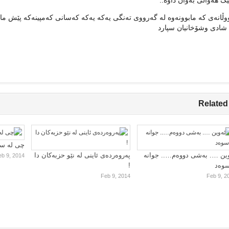
 هه‌واڵی به‌وان داوه‌..’
وڵانه‌ی که‌ مابوونه‌وه‌ له‌ گه‌رووی ته‌نگی یه‌که‌ یه‌که‌ که‌سانی که‌مپینه‌که‌ پێش 
شادی وشۆخانیان سپارد
Related
چی لە سا
ین …. بەشی دووەم….. جوانە
پەروەردەی ئاینی لە نێو حزبەکان دا
eb 9, 2014
سوەد
!
Feb 9, 2014
Feb 9, 2