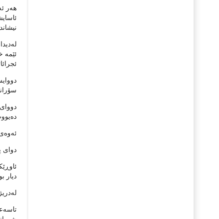
هه‌ر ئ
ئاسایش
نیشاند
له‌دیدا
ئێمه‌ خ
ئجرائا
دووایش 
سۆرانیش
ده‌یووت
ئه‌وه‌ی
دوای پ
دیار بو
له‌دریژه‌ی 
تاسه‌ع