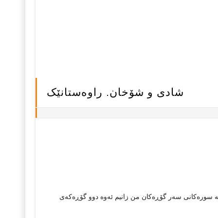
شادی و شۆخان. راوه‌ستانێک
وڵه‌ سوره‌کانی سه‌ر گۆڕه‌کان من زانیم ئه‌وه‌ دوو گۆڕه‌که‌ی