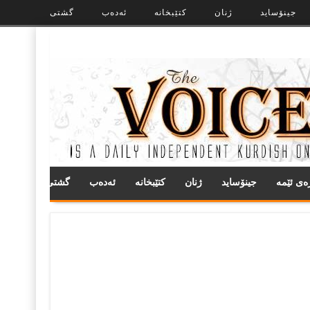
جینۆساید
ژنان
کتێبخانە
ئەدەب
گشتی
ره‌ی ئێمه
جینۆساید
ژنان
کتێبخانە
ئەدەب
گشتی