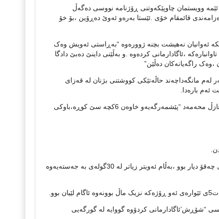
 ئێمه‌ وویستمان چاوپێکه‌وتنی ڕۆژنامه‌ نووسی ده‌گه‌ڵ
زامه‌ندی قائمقام خۆی .ئێستا به‌ره‌و ئه‌وێ ده‌ڕۆین ،بۆ خۆ
ونکه‌ ئه‌وانیان نه‌هیشت بچنه‌ ژووره‌وه‌ “به‌ڕاستی ئه‌ویش وه‌ک
تاوانباره‌که‌ ،ئاگادارمانی کرده‌وه‌ .و به‌ڵێنی داینێ ده‌بێ دادگا
وه‌ک راگه‌یانه‌کان ده‌ڵێن”
ه‌ر له‌م مانگه‌داچه‌ند حاڵه‌تێکی کووشتنی بژنان له‌ قه‌زای
 ئه‌م باره‌دا.
دووای به‌ جێ هێشتنی به‌ڕێزی قائمقام گه‌یشتینه‌ ماڵی باووکی شادی وشۆخان “کاک فازڵ محه‌مه‌د “پێشمه‌رگه‌یه‌و خاوه‌ن 6کچه‌ سێ کوڕه‌،باوکی
ن.
ئاوڕێکم دایه‌وه‌ دایکی شادی به‌فرمێسکه‌وه‌ ده‌یووت”یه‌کیکیان به‌ گه‌ردنیه‌وه‌ ئاسه‌واری چه‌قۆ دیار بوو ،به‌ڵام ئه‌ویتر زیاتر له‌ 30گوله‌ی به‌ جه‌سته‌یه‌وه‌
بوو.
یسی “شۆڕش’ئاگادارمانی کردۆوه‌ گووایه‌ له‌ گورگه‌یی