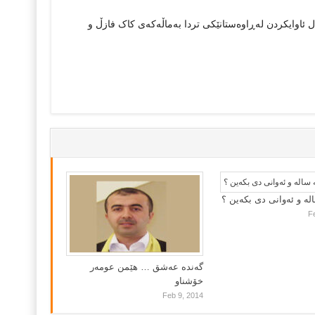
مال ئاوایکردن له‌ڕاوه‌ستانێکی تردا به‌ماڵه‌که‌ی کاک فازڵ و
لە و ئەوانی دی بكەین ؟
F
گه‌نده‌ عه‌شق … هێمن عومه‌ر
خۆشناو
Feb 9, 2014