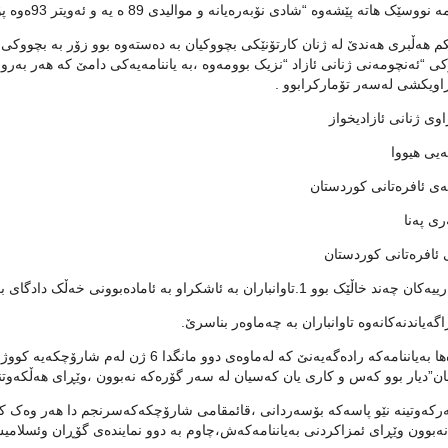
سێک هاته‌ پێشه‌وه‌ “شادی نۆبه‌ره‌یانه‌ و موالیدی 89 ه‌ یه‌ و ئه‌ویتر 93ه‌وه‌ پۆلی چواری ناوه‌ندی‌ بوو.”
م هه‌ڵبری هه‌ندێ له‌ ژنان کارتۆنێکی بچووکیان به‌ ده‌سته‌وه‌ بوو زۆر به‌ بچووکی 
ویکشی له‌سه‌ر تۆمارکرابوو .
وی ژنانی ئازادیخواز
ه‌یی هیووا
ه‌ی ئافره‌تانی کوردستان
ری په‌نا
ی ئافره‌تانی کوردستان
‌ند خاڵێک بوو 1.تاوانباران به‌ ئاشکراو به‌ ئاماده‌بوونی خه‌ڵک دادگای بکرێ
هه‌روه‌ها به‌یاننامه‌که‌ راده‌گه‌یه‌نێ که‌ له‌
”دیار بوو که‌س و کاری یان که‌سیان له‌ سه‌ر گۆره‌که‌ نه‌بوون ،وێڕای هه‌ڵکه‌وتن
‌رکه‌وتینه‌ نێو پاسه‌که‌ بۆسه‌ردانی ،قائمقامی شارۆچکه‌که‌سرنجم دا هه‌ر وه
نه‌بوون وێڕای ئمزاکردنی به‌یاننامه‌که‌ش،چاوم به‌ دوو نماینده‌ی گۆڕان وئسلام