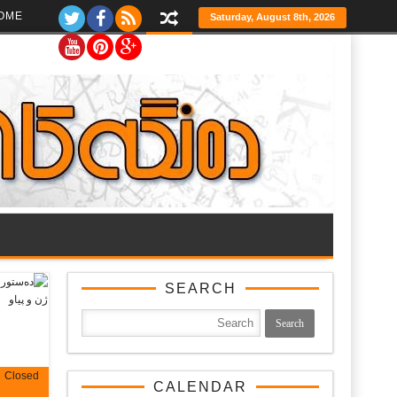
Ski
OME
Saturday, August 8th, 2026
t
th
conten
SEARCH
Closed
CALENDAR