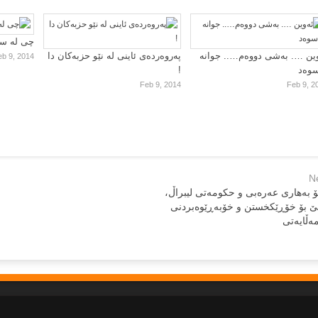
چی لە سا
ین …. بەشی دووەم….. جوانە
پەروەردەی ئاینی لە نێو حزبەکان دا
eb 9, 2014
سوەد
!
Feb 9, 2014
Feb 9, 2
N
بۆ به‌هاری عه‌ره‌بی و حکومه‌تی لیبراڵ،
ڵێ بۆ خۆڕێکخستن و خۆبه‌ڕێوه‌بردنی
‌‌ڵایه‌تی