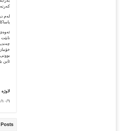
بەرابە
کەرتە 
لەم دو
یاساکا
ئەوەی 
نابێت 
چەندین
خۆمان 
بوونی 
ئاین ب
لاوژە 
١٠/٦/ ٢٠١٣
 Posts