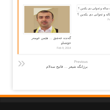
لە و ئەوانی دی بكەین ؟
F
گه‌نده‌ عه‌شق … هێمن عومه‌ر
خۆشناو
Feb 9, 2014
Previous
برژانگه‌ شیعر … فاتیح سه‌لام