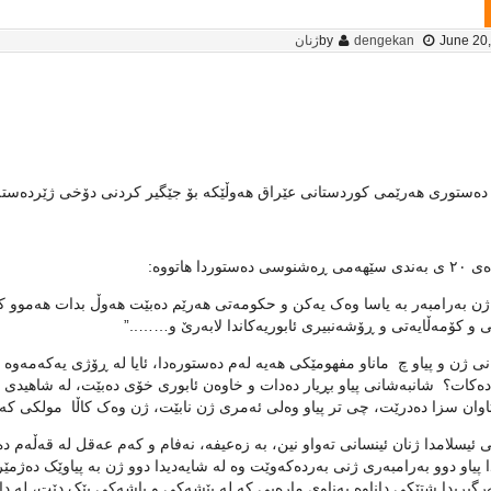
June 20
dengekan
by
ژنان
دەستوری هەرێمی کوردستانی عێراق هەوڵێکە بۆ جێگیر کردنی دۆخی ژێردەستەیی
وسی دەستوردا هاتووە:
 ژن بەرامبەر بە یاسا وەک یەکن و حکومەتی هەرێم دەبێت هەوڵ بدات هەموو ک
و کۆمەڵایەتی و ڕۆشەنبیری ئابوریەکاندا لابەرێ و……..”
ی ژن و پیاو چ ماناو مفهومێکی هەیە لەم دەستورەدا، ئایا لە ڕۆژی یەکەمەوە 
ەکات؟ شانبەشانی پیاو بڕیار دەدات و خاوەن ئابوری خۆی دەبێت، لە شاهیدی 
وان سزا دەدرێت، چی تر پیاو وەلی ئەمری ژن نابێت، ژن وەک کاڵا مولکی کە
نی ئیسلامدا ژنان ئینسانی تەواو نین، بە زەعیفە، نەفام و کەم عەقل لە قەڵەم دە
ا پیاو دوو بەرامبەری ژنی بەردەکەوێت وە لە شایەدیدا دوو ژن بە پیاوێک دەژمێ
گیریدا شتێکی داناوە بەناوی مارەیی کە لە پێشەکی و پاشەکی پێک دێت، لە دا