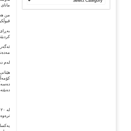
جۆراو
مانای 
جۆرەکان
من هەم
قبوڵکر
بەڕای 
کردبێت
ئەگەر 
مەدەنی
لەم دە
هێنانی
کۆمەڵگ
دەسەڵا
دەبێتە
ل
ترەوە 
یەکسان