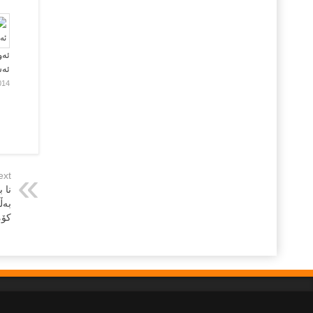
ئەو
ئە
014
ext
نا 
به‌
کۆمه