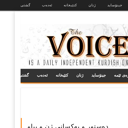
جینۆساید
ژنان
کتێبخانە
ئەدەب
گشتی
ره‌ی ئێمه
جینۆساید
ژنان
کتێبخانە
ئەدەب
گشتی
دەستور و یەکسانی ژن و پیاو