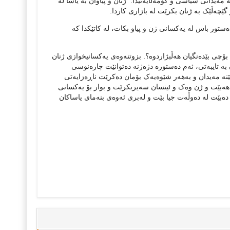
مەیدانی سیاسی و کۆمەڵایەتیدا. ژنان و پیاوان بە یاسا لە
ێچەڵێک بە ژنان بکرێت لە بازاری کاردا.
تور باس لە یەکسانی ژن و پیاو بکات، لە کاتێکدا کە
ۆچی بێدەنگیان هەڵبژاردوە؟. بزوتنەوەی یەکسانیخوازی ژنان
بە تایبەتی، ئەم دەستورە دژەژنە دەتوانێت چارەنوسی
نە مەیدان و بەهەر شێوەیەک بۆمان دەکرێت ناڕەزایەتی
 هەبێت و ژن وەک و ئینسان سەیربکرێت و بوار بۆ یەکسانی
دەبێت لە دەوڵەت جیا بێت و لەبری ئەوەی بنەمای یاساکان