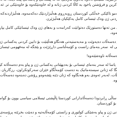
کرین و فرۆشتن یاخود بە کاڵا کردنی ژنانە و لە خاوەنێکەوە بۆ خاوەنێکی تر. ئە
و تاکێکی خەڵکی کوردستان ڕوبەڕوی هەڵبژاردنێک دەکەمەوە، هەڵبژاردنەکەش
دنی ژن وەک ئینسانی کامل یەکێکیان هەڵبژێرن.
من تەنها دەستورێک دەتوانێت کەرامەت و بەهای ژن وەک ئینسانێکی کامل بپا
ەوە،
دەسەڵات دەیەوێت و مەبەستیەتی هەنگاو هەڵێنێت بۆ دابین کردنی یەکسانی ژن
 لە سەر بنەمای زانست و کۆمەڵناسی داڕێژێت و بێجگە لە مەفهومی ئینسان ه
سەڵاتە ناوەشێتەوە!
 یاسا لە سەر بنەمای ئینسانی بۆ بەدیهێنانی یەکسانی ژن و پیاو بەم دەسەڵاتە کۆن
ا کە ژنانن سیستەماتیک بە دەست کۆمەڵگاو خێزان سەرکوتکراون، رزگاریان بب
ت، لەبەر ئەوەی بەو هەنگاوە کە ژنان دێنە پێشەوەو ڕۆشن دەبنەوە دەسەڵا
وە.
ە ٢٠ ساڵی ڕابردودا دەسەڵاتدارانی کوردستا پاڵپشتی ئیسلامی سیاسی بوون بۆ گو
بۆ کوردستان.
ی ژن و پیاو بەشێکی کولتوری و زانستی کۆمەڵایەتیە و دەبێت بخرێتە پرۆسەی خ