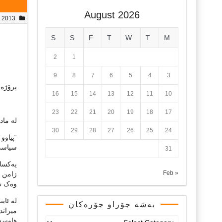
August 2026
, 2013
S
S
F
T
W
T
M
2
1
9
8
7
6
5
4
3
پرۆژە 
16
15
14
13
12
11
10
23
22
21
20
19
18
17
لە مادەی ٢٠ ی بەندی سێهەمی ڕەشن
30
29
28
27
26
25
24
“پیاوو
سیاسی 
31
یەکسان
« Feb
زامن د
وەک تا
لە ئای
بەشە جۆراو جۆرەکان
میراتد
بەشە
هاوسەر