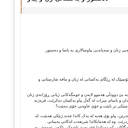
 ژنان و سەپاندنی پیاوسالاری بە یاسا و دەستور.
ۆسپێک لە ڕێگای یەکسانی لە ژیان و مافە شارستانی و
بە بێ دوودڵی هەموو لایەن و جومگەکانی ژیانی ڕۆژانەی ژنان
دان و یاسای میرات لە گەڵ پیاو یەکسان دەکرێت، فرەژنە
سێکی تر نابێت و خۆی خاوەنی خۆی دەبێت؟.
درێن، پیاو بۆی هەیە لە یەک کاتدا چەند ژنێکی هەبێت، لە
ردرێت. وە لە هەمانکاتدا شریعەت لەکاتی پەیمانی
دگاکانی کوردستاندا عقد بەبێ پاشەکی ناکەن. ئەمەش بە