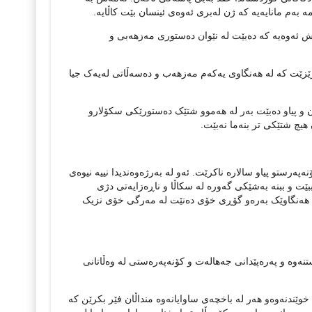
مە بەم مانایەیە کە ژن لەبری ئەوەی ئینسان بێت کاڵایە.
 ئەوەیە کە دەبێت لە نێوان دەستوری مەزهەبی و
رێزێت کە لە هەنگاوی یەکەم مەزهەب و دەسەڵاتی لەیەک جیا
 و پیاو دەبێت بەر لە هەموو شتێک دەستورێکی سکۆلارو
یچ شتێکی تر بنەما نەبێت.
ەپەرستو پیاو سالارە ناکرێت. ئەو لە بەرژەوەندیدا نییە نیوەی
ێت و ببنە بەشێکی گەورە لە سکاڵا و ناڕەزایەتی دژی
ت هەنگاوێک بەرەو گۆڕی خۆی دەنێت لە مەرگی خۆی نزیک
استنەوە و پەرەپێدانی جەهالەت و کۆنەپەرەستی لە وەڵاتانی
وێندنەوەو هەر لە باخچەی ساوایانەوە منداڵان فێر بکرێن کە