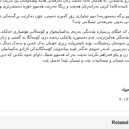
رو یەکسانن، لە هەمان کاتدا دەبێت ژنان دەرفەتی هاتنە پێشەوەیان پێ بدرێت لە 
تایبەتەکاندا کرێی بەرابەریان هەبێت و ڕێگا نەدرێت هەموو جۆرە دەستدرێژی و گ
و برگە دەستوریەدا دوو جیاوازی زۆر گەورە دەبینی، چۆن دەکرێت بڕگەیەکی دەس
نی بەپێی شریعەتی ئیسلامی بێت؟
کە جێگای پرسیارە بێدەنگی بەرەی یەکسانیخواز و کۆمەڵانی هۆشیاری خەڵکە، ب
بێدەنگی هەڵبژێرێت، ئەم دەستورە پلانێکی رەشە دژی کۆمەڵگا بە گشتی و ژنان 
 نەوەمان رەشبکات، بۆیە باشتروایە ڕیزی خۆمان یەک خەین و بەیەک دەنگ بێ
دەرببڕین. لەبەر ئەوەی ئەگەر ئێمە بمانەوێت کۆمەڵگایەکی ئازادو یەکسانمان
ژن و پیاو فەراهم بکرێت ئەبێت بەر لە هەموو شتێک داوای ئەوە بکەین کە دین 
ێت ئینسان و ئینسانیەت بێت و ئینسان تێیدا ئەسل بێت.
جواد
Related