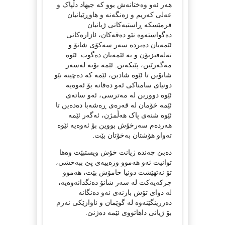
هه‌ر ئه‌و وه‌ختانه‌ش بوو که‌ جیهاد دڵپاک و
عه‌لی که‌ریم و زه‌نگه‌نه‌‌ و هاوڕێیانیان
فرمێسکه‌ ڕاستیه‌کانی ژیانیان
ده‌گواسته‌وه‌‌ نێو ده‌قه‌کان، ئازاره‌کانی
ئێمه‌یان ده‌برده‌ سه‌ر سه‌کۆی شانۆ و
ته‌له‌فیزیۆن و به‌ ئێمه‌یان ده‌گوت: ئێوه‌
مه‌گه‌رێین، پێبکه‌نن. ئێمه‌ بۆیه‌ له‌سه‌ر
شانۆین تا ئێوه‌ شادبن، ئێمه‌ که‌ ده‌چینه‌ نێو
دونیای سامناکی ئه‌و ده‌قانه‌ بۆ ئه‌وه‌یه‌
ئێوه دووربن له‌ مه‌ترسی، ئه‌و ساته‌ی
ئێمه‌‌ خۆمان له‌ قه‌ره‌ی ڕه‌شه‌با ده‌ده‌ین تا
ئێوه‌ شنه‌ی پاک هه‌ڵمژن، ئه‌گه‌ر ئێمه‌‌
هه‌رده‌م سه‌رخۆش بووین بۆ ئه‌وه‌یه‌ ئێوه‌
ته‌واو هۆشتان به‌خۆتان بێت.
ده‌بێ چه‌نده‌ ژیانت خۆش ویستبێت وه‌ها
توانیت ئه‌و هه‌موو وزه‌ییه‌ی پێ ببه‌خشی،
تۆ نه‌تهێشت دونیا خامۆش بێت، هه‌موو
چرکه‌یه‌کت له‌ سه‌ر شانۆ ده‌نگدانه‌وه‌یه‌،
له‌ دوای تۆش بازنه‌ی ئه‌و ده‌نگانه‌
ده‌زرینگێنه‌وه‌ له‌ گوێمان و ئاوازێکی نه‌رم
بۆ ژیانی داهاتووی ئێمه‌ ده‌ژنێ.