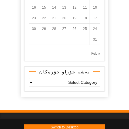
16
15
14
13
12
11
10
23
22
21
20
19
18
17
30
29
28
27
26
25
24
31
« Feb
بەشە جۆراو جۆرەکان
بەشە
جۆراو
جۆرەکان
Switch to Desktop