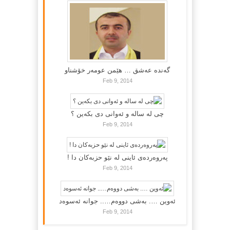
گه‌نده‌ عه‌شق … هێمن عومه‌ر خۆشناو
Feb 9, 2014
چی لە سالە و ئەوانی دی بكەین ؟
Feb 9, 2014
پەروەردەی ئاینی لە نێو حزبەکان دا !
Feb 9, 2014
ئەوین …. بەشی دووەم….. جوانە ئەسوەد
Feb 9, 2014