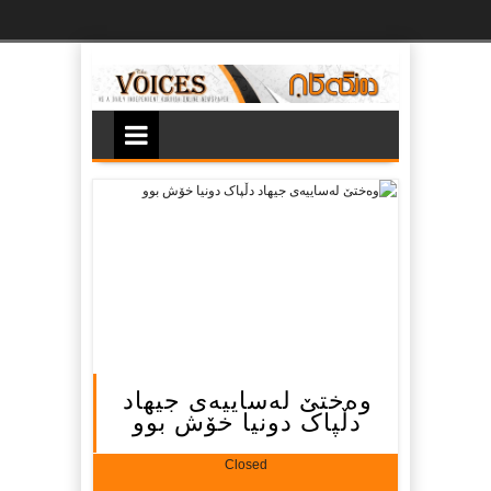
Ski
t
th
conten
وه‌ختێ له‌ساییه‌ی جیهاد
دڵپاک دونیا خۆش بوو
Closed