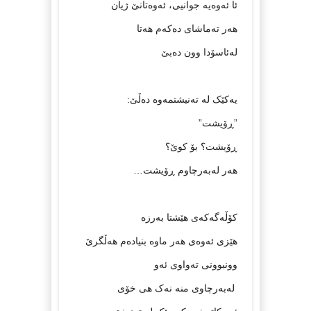
ئا ئه‌وه‌یه‌ جوانیی، ئه‌وه‌تانێ ژیان
هه‌ر ته‌ماشای ده‌که‌م هه‌تا
له‌ئاسۆدا وون ده‌بێ
یه‌کێک له‌ ته‌نیشتمه‌وه‌ ده‌ڵێ:
”ڕۆیشت”
ڕۆیشت؟ بۆ کوێ؟
هه‌ر له‌به‌رچاوم ڕۆیشت…
کۆڵه‌گه‌که‌ی هێشتا به‌رزه‌
هێزی ئه‌وه‌ی هه‌ر ماوه‌ بنیاده‌م هه‌ڵگرێ
وونبوونی ته‌واوی ئه‌و
له‌به‌رچاوی منه‌‌ نه‌ک هی خۆی