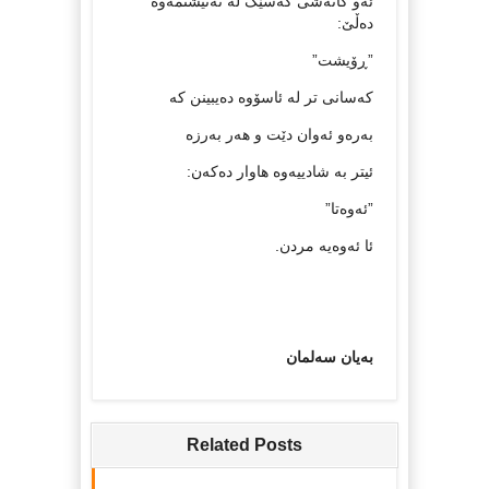
ئه‌و کاته‌شی که‌سێک له‌ ته‌نیشتمه‌وه‌
ده‌ڵێ:
”ڕۆیشت”
که‌سانی تر له‌ ئاسۆوه‌ ده‌یبینن که‌
به‌ره‌و ئه‌وان دێت و هه‌ر به‌رزه‌
ئیتر به‌ شادییه‌وه‌ هاوار ده‌که‌ن:
”ئه‌وه‌تا”
ئا ئه‌وه‌یه‌ مردن.
بەیان سەلمان
Related Posts