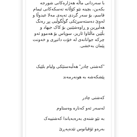
با سه‌ردانی‌ ماڵه‌‌ هه‌ژاره‌کانی شورجه‌
بکه‌ین، بچینه‌ نێو کۆڵانه‌ ته‌سکه‌کانی ئیمام
قاسم، بۆ سه‌ر گردی ته‌په‌ی مه‌لا عبدوڵا و
له‌وێ ده‌سته‌سڕێکی گوڵگوڵیی پڕ ره‌نگ
هه‌ڵبڕین و ڕاوه‌شێنین بۆ کاک جیهاد و
بڵێین ماڵئاوا ئازیز، سوپاس بۆ هه‌موو ئه‌و
چرکه‌ جوانانه‌ی له‌ خۆت داتبڕی و خه‌ونت
پێمان به‌خشی.
”که‌شتی چادر” هه‌ڵبه‌ستێکی ولیام بلێیک
پێشکه‌شه به‌ هونه‌رمه‌ند‌‌‌
که‌شتی چادر
له‌سه‌ر ئه‌و که‌ناره‌ وه‌ستاوم
به‌ نێو شنه‌ی به‌ره‌به‌یاندا که‌شتییه‌ک
به‌ره‌و ئۆقیانوس تێده‌په‌ڕێ