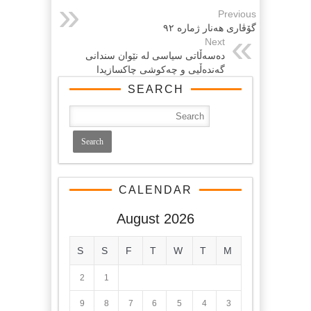
Previous
گۆڤاری هەنار ژمارە ٩٢
Next
ده‌سه‌ڵاتی سیاسی له‌ نێوان سندانی
گه‌نده‌ڵیی و چه‌كوشی چاكسازیدا
SEARCH
CALENDAR
August 2026
S
S
F
T
W
T
M
2
1
9
8
7
6
5
4
3