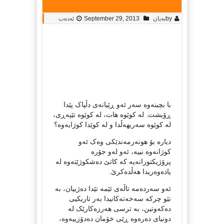
by
بەیان
September 29, 2013
ئەدەب
با بچینه‌وه‌ سه‌ر ئه‌و ڕێیانه‌ی دڵپاک پێدا
ڕۆیشت. له‌ کوێوه‌ هات، له‌ کوێوه‌ تێپه‌ڕی،
له‌ کوێوه‌ سه‌ریهه‌ڵدا و له‌ کوێدا کوژایه‌وه‌؟
دیاره‌ بۆ هونه‌رمه‌ندێکی وه‌ک ئه‌و
کوژانه‌وه‌ نییه‌، ئه‌و له‌و جۆره‌
پرۆژیکتورانه‌یه‌ که‌ کاتێ ده‌شکوژێته‌وه له‌
یاده‌وه‌ریدا هه‌ڵده‌کرێ‌.
ئه‌و سه‌رده‌مه‌ تاڵه‌ی ئێمه‌ تێدا ده‌ژییان، به‌
نێو چرکه‌ سه‌خه‌ته‌کانیدا به‌ر‌ تاریکیی
ده‌که‌وتین، به‌ ترسی هه‌رزه‌کارێک له‌
دونیای ده‌ره‌وه‌ ڕێی خۆمان ده‌دۆزییه‌وه‌،