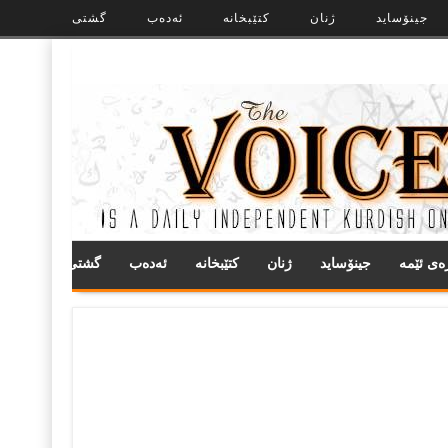
جینۆساید
ژنان
کتێبخانە
ئەدەب
گشتی
ره‌ی ئێمه
جینۆساید
ژنان
کتێبخانە
ئەدەب
گشتی