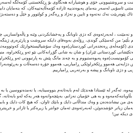
 و سروشتیبوونی خۆی و ھوشیارانە ھەنگاوی بۆ ڕێكخستنی كۆمەڵگە لەسەر 
نی ئاسۆیی لەسەر بنەمای پەیوەندییە ئازادە كۆمەڵایەتییەكان، كە بنەمایان داب
تاك پێوەربێت نەك نەتەوە و ئایین و نەژاد و ڕەگەز و كولتوور و خێڵ و دەستەبژێ
و نەمێنت ، لەبەرئەوەی كە دژی ناوبانگ و پەخشانكردنی وێنە و پاڵەوانسازیی چێك
دی (كۆمەڵەی ڕەنجدەرانی كوردستان)ەوە وەك سۆشیالیستخوازێك كەوتوومەتە
 كۆمونیست)ەوە پەیوەستبووم و بە چەند مانگ پێش بە پارتبوونی ئەو ڕێكخراوە
دژایەتی ھەموو ڕێكخراوێكی ڕامیاریی، ھەموو جۆرە دەسەڵات و بەڕێوەبەرایەت
یی و دژی ناوبانگ و پیشە و بەرتەریی ڕامیارییم.
اییەوە، ئەگەر لە ئێستادا ھەندێك لەم بابەتانەم بنووسینایە، یا نەمدەنووسین یا
 بڵاویاننەكەمەوە و بە ھی خۆمیان نەزانم، بەپێچەوانەوە ھەر یەكە لەو بابەتانە
ی من نیشاندەدەن و وەك منداڵانی دایك و بابێك ئاوان، كە ھیچ كات دایك و بابی 
نەمان زیاتر خۆشدەوێن، لەبەرئەوەی ئەمان جوانتر یا زیرەكتر یا ئازاتر و خرپنت
ی دیكە نین!