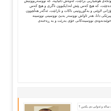
تكەی ھوشیاریی بزانێت، لەوەش دڵنیاییە، كە نووسەربوونیش
دەچێت، كە ھیچ كەس پێش لەدایكبوون ناگری و ھیچ كەس
ی لاوێتی و بەگوڕوتینی ناكات و نازانێت، ئەگەر ھەڵچوون
 پیرێكی دانا، ھەر ئاواش نووسەر بەبێ نووسینی نووسینە
 خوێندنەوەی نووسینەكانی خۆی بەرێت و بە ڕەخنەی