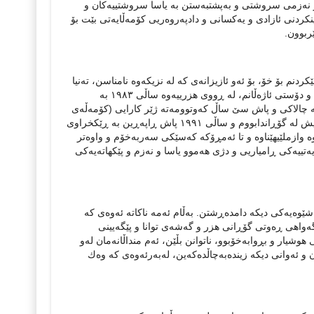
نەزمی سروشتی و بەپشتبەستن بە یاسا سروشتییەكان و
ینكردنی ئازادی و یەكسانی و دادپەروەریی كۆمەڵایەتی بێت بۆ
ربوون.
ردنم بۆ خۆ، بۆ ئەو ئازیزانەی كە لە نزیكەوە نامناسن، تەنیا
دەتوانم بڵێم؛ من كەسێكی گوندی، ڕۆڵەی بەوەفای دایكە سروشت و پارێزەری ژینگە و دۆستی ئاژەڵانم، لە ڕووی ھزرییەوە ساڵی ١٩٨٣ بە
 چالاكی و پاش سێ ساڵ كەوتوومەتە ژێر كارایی (كۆمەڵەی
زەحمەتكێشانی كوردستانی ئێران) و شان بە شانی گۆڕانەكانی نێو ئەو ڕێكخراوە، منیش لە گۆڕاندابووم و ساڵی ١٩٩١ پاش ڕاپەڕین بە ڕێكخراوی
 وازملێیھێناوە و تا ئەمڕۆكە كەسێكی سەربەخۆم و واوەتر
ییەكی ڕامیاریی و دژی ھەموو یاسا و نەزم و پێكھاتەیەكی
 بە شێوەیەكی دیكە دامدەڕشتن. بەڵام ئەمە ناكاتە ئەوەی كە
، گەواھی ڕەوتی گۆڕانی ھزر و گەشەی توانا و پێگەیینی
ھوشیار و بڕوابەخۆبوو، ناتوانن بڵێن، ئەم منداڵانەمان لەو
رن و ئەوانی دیكە زیندەبەچاڵدەكەین، لەبەرئەوەی كە وەك