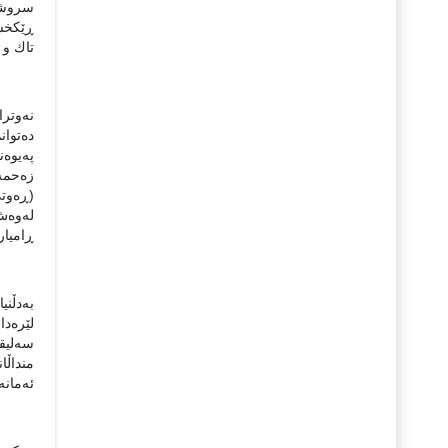
سروشت
ڕێكخست
تاك و 
نەوترا
پەیوەن
(ڕەوتی
لەوەش 
ڕامیار
بەدڵنی
لێرەدا
سەلیقە
منداڵا
ئەمانە