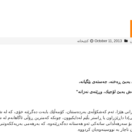
ن
October 11, 2013
کتێبخانە
 بەبێ ڕەخنە، جەستەی بێگیانە،
 بەبێ لۆجیك، وڕێنەی نەزانە”
انی هێژا، ئەم كەشكۆڵەی بەردەستتان، كۆمەڵێك بابەت دەگرێتە خۆی، كە لە ش
)دا داڕێژراون یا ڕاستر بڵێم لەدایكبوون، چونكە كەمترین ڕۆڵی ئاگاهانەم لە ش
بۆ سەرهەڵدانی ساتەكی ئەو هەستانە دەگەڕێتەوە، كە بەرهەمی بەریەككەوتنی 
ن ناچار بە نووسینەوەیان كردووە.