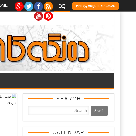
Ski
OME
Friday, August 7th, 2026
t
th
conten
SEARCH
CALENDAR