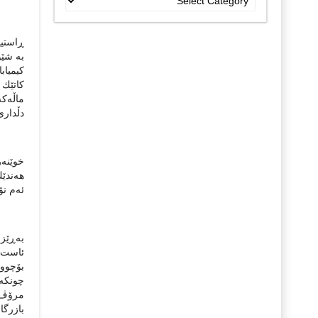
جۆراو
جۆرەکان
ڕاستیی
بە شێو
كیمیاب
كاتێك 
ماڵەكە
دڵداری
خوێنەر
هەندێك
ئەم نۆ
بەڕێزا
ئاست م
بۆچوون
چونكە 
مرۆڤ ی
بازرگا