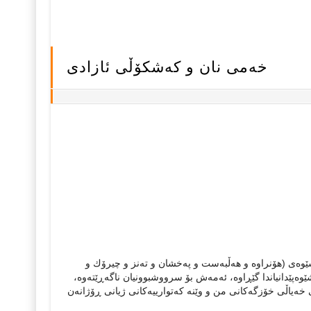
خەمی نان و کەشکۆڵی ئازادی
ێوەی (هۆنراوە و هەڵبەست و پەخشان و تەنز و چیرۆك و
ێوەپێدانیاندا گێڕاوە، ئەمەش بۆ سرووشبوونیان ناگەڕێتەوە،
خەیاڵی خۆزگەكانی من و وێنە كەتوارییەكانی ژیانی ڕۆژانەن