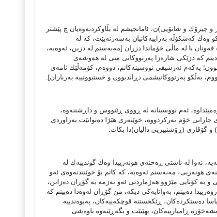
ز و چیرۆك و شانۆیی)ن، ئامانجیشم لە بڵاوكردنەوەیان چ پێشتر
ەكو وەك كەشكۆڵە بەراییەكانیان بەسەرنەیێت، كە لە
 فەوتان یا لە ماڵی خۆماندا دزران [مەبەستم لە دزین، ئەوەیە،
 دیتم كە دزێكی شارەزا پەرتووكانی منی لە هەوشەی
وون؛ یەكەم ئەرشیڤی نووسینەكانم، دووەم، كۆمەڵێك نامەی
م، بەڵكو پەرتووكانیشمی دڕاندبوون و خستبوونییە بەرباران].
ەمپێداوە، ئەم نووسینانە لە ڕووی ڕێنووس و داڕشتنەوە،
 جارانی خۆم نەركردووە، خوێنەری هێژا دەتوانێت بەراوردی
 و گۆڤاری (ڕۆشنبیریی دالیان)دا بكات.
ە، ئەوا لە ئاستی ڕەخنەی هونەرییدا وەك گوندییەك لە
ی هونەریی، مەبەستم ئەوەیە، كە كاتم بۆ خوێنندنەوەی ئەو
و بە كۆتایی مێژوو هەژماردنی ئەو نەزمە بە گۆڕان دەزانن،
ەرییدا دەبینم، بەواتایەكی دیكە، من گۆڕان لەوەدا دەبینم كە
یاسا دەستكردەكان، ڕێكخستنە قوچكەییەكان، پەیوەندییە
 مشەخۆرە ڕامیارپیەكان، بھێنێت و بگەڕێتەوە باوەشی