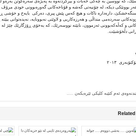
ێك، كە نووسین بە چەكی خەبات و بیركردنەوە بە پەیژەی سەرەكوتن بەرەو لو
ر بوونێكی دیكە، لە چۆنیەتی گەشە و قۆناخەكانی گەورەبوونی خودی مرۆڤ 
گەخشكێ، دارەدارە ناكات و ھیچ كەس پێش پیری، دەركی بایەخ و خۆشی ڕۆژان
ونەكانی سەردەمی منداڵی و ھەرزەكاریی و لاوێتی نەبوونایە، نەیدەتوانی ببێتە
كانی و كەڵەكەبوونی ئەزموون، نابێتە نووسەرێك، كە بەخۆی ڕۆژگارێك چێژ لە
انی دڵخۆشبێت.
ندنەوەی ئەم کتێبە کلیکی ئێرەبکەن …..
Related