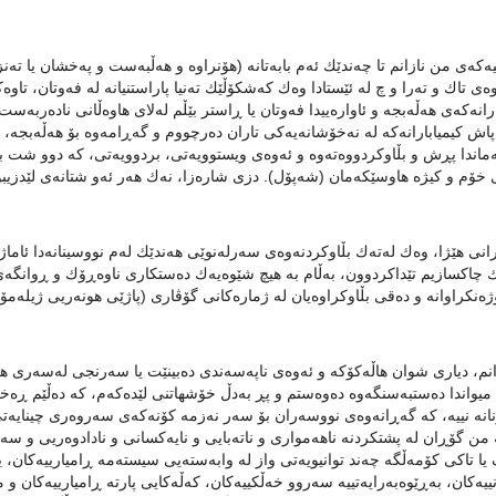
ەكەی من نازانم تا چەندێك ئەم بابەتانە (هۆنراوە و هەڵبەست و پەخشان یا تەن
ەی تاك و تەرا و چ لە ئێستادا وەك كەشكۆڵێك تەنیا پاراستنیانە لە فەوتان، تاو
ارانەكەی هەڵەبجە و ئاوارەییدا فەوتان یا ڕاستر بێڵم لەلای هاوەڵانی نادەربەست
پاش كیمیابارانەكە لە نەخۆشانەیەكی تاران دەرچووم و گەڕامەوە بۆ هەڵەبجە،
ماندا پڕش و بڵاوكردووەتەوە و ئەوەی ویستوویەتی، بردوویەتی، كە دوو شت ب
 خۆم و كیژە ھاوسێكەمان (شەپۆل). دزی شارەزا، نەك هەر ئەو شتانەی لێدزیبوو
انی هێژا، وەك لەتەك بڵاوكردنەوەی سەرلەنوێی هەندێك لەم نووسینانەدا ئاماژ
 چاكسازیم تێداكردوون، بەڵام بە هیچ شێوەیەك دەستكاری ناوەڕۆك و ڕوانگەی
ژەنكراوانە و دەقی بڵاوكراوەیان لە ژمارەكانی گۆڤاری (پاژێی هونەریی ژیلەمۆ)
نم، دیاری شوان هاڵەكۆكە و ئەوەی ناپەسەندی دەبینێت یا سەرنجی لەسەری هەی
یواندا دەستبەسنگەوە دەوەستم و پڕ بەدڵ خۆشهاتنی لێدەكەم، كە دەڵێم ڕەخنە
انە نییە، كە گەڕانەوەی نووسەران بۆ سەر نەزمە كۆنەكەی سەروەری چینایەتی 
من گۆڕان لە پشتكردنە ناهەمواری و ناتەبایی و نایەكسانی و نادادوەریی و سەرو
ا تاكی كۆمەڵگە چەند توانیویەتی واز لە وابەستەیی سیستەمە ڕامیارییەكان، 
نییەكان، بەڕێوەبەرایەتییە سەروو خەڵكییەكان، كەڵەكایی پارتە ڕامیارییەكان و