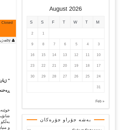
August 2026
S
S
F
T
W
T
M
Closed
2
1
by
هه‌ژی
9
8
7
6
5
4
3
16
15
14
13
12
11
10
23
22
21
20
19
18
17
30
29
28
27
26
25
24
” ژیان
31
ڕەخنەش
« Feb
خوێنەر
شانۆیی
بەشە جۆراو جۆرەکان
بەڵكو 
و منیا
بەشە