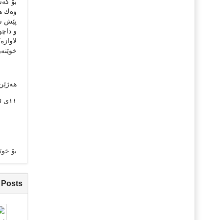
بۆ كەس
وەك ھە
پێش سن
و داچو
لاوازە
خوێنەر
ھەژێن
١١ی ئۆكتۆبەری ٢٠١٣
بۆ خوێ
 Posts