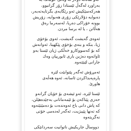
بەراورد لەگەڵ ئێستادا زۆر گرانبوو،
هەرکەسێکیش ئەو رێگایەی بگرتایەتەبەر،
دەبوایە دۆلارێکی زۆری هەبوایە، زۆریش
بوونە خۆراکی دەریا، لەسەرما رەق
هەڵاتن ، یا لە برسا مردن.
ئەوەی گەیشت گەیشت، ئەوی بۆخۆی
ژیا، بنکە و بنەی بۆخۆی پێکهینا، ئەوانەش
کە بۆ کەسووکارو خەڵکی ژیان ئێستا بەو
ئاواتەوە دەژین باری ئابورییان وەك
جارانی لێبێتەوە.
ئەمڕۆش ئەگەر پێتوابێت لێرە
پارەپەیداکردن ئاسانە، ئەوە هەڵەی
هاورێ.
ئێستا لێرە، ئەو ئیشەی بۆ خۆیان گرانەو
حەزی پێناکەن بۆ ئێمەمانانی بەجێدەهێلن،
کە پاش دانی باج ئەوەندەت بۆ دەمێنێتەوە
کە تەنها پێیبژیت، ئەگەر لەدەمی خۆتی
نەگریتەوە
دووساڵ جاریکیش ناتوانیت سەردانێکی