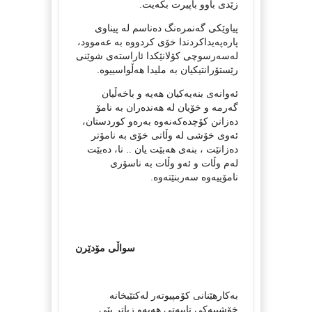
زێدی باوو باپیرت بکەیت.
پیاوێکی گەنمرەنگ دەناسم لە پیناوی
پارەپەیداکردندا خۆی کردووە بە عەموود،
لەسەرسوچی کۆلانێکدا ئاراستەی شوێنی
رێستۆرانتیکیان بە ملیدا هەڵواسییوە.
ئەوانەی بنەیەکیان هەیە و باخەڵیان
گەرمە و خۆیان لە هەندەران بە نامۆ
دەزانن کۆچدەکەنەوە بەرەو کوردستان،
ئەوی خۆشی لە وڵاتی خۆی بە نامۆتر
دەزانێت ، بنەی هەبێت یان .. نا، دەبێت
لەم وڵات و ئەو وڵات بە ناسۆری
نامۆییەوە سەربنێتەوە.
سواڵی مۆدێرن
بەکارهێنانی کۆمپیوتەر لەکتێبخانە
خۆشییەکی تایبەتی هەیەو زیاتر پێی