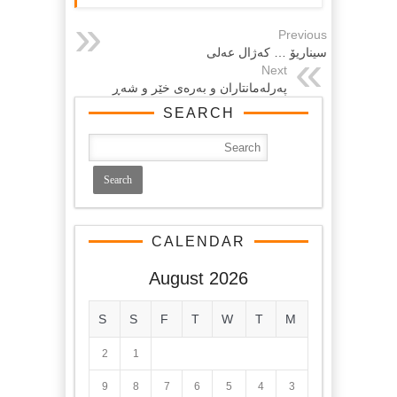
Previous
سیناریۆ … کەژال عەلی
Next
پەرلەمانتاران و بەرەى خێر و شەڕ
SEARCH
CALENDAR
August 2026
S
S
F
T
W
T
M
2
1
9
8
7
6
5
4
3