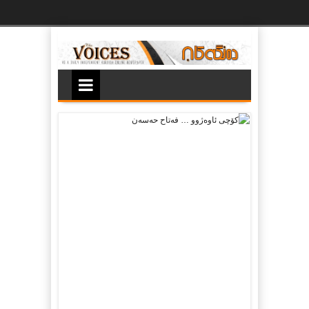
Ski
t
th
conten