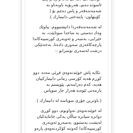
ئاسودە دەبم، هەربۆیە ناوبەناو بە
شەمەندەفەر و پاس دەچم بۆ (
کۆبنهاون- پایتەختی دانیمارك ).
لە شەمەندەفەردا دانیشتبووم، پیاوێك
وەك دەستی بە ساجدا سوتابێت، بە
خێرایی، بەمبەر و ئەوبەری کورسییەکاندا
پارچەکاغەزی سەوزی دادەنا، بەخەتێکی
درشت لەسەری نوسرابو :-
تکایە پاش خوێندنەوەی فڕێی مەدە. دوو
کوڕم هەیە کۆرسی زمانی دانیمارکییان
هەیە، کەم دەرامەتم، پێویستم بە
یارمەتی ئێوەیە هەزار جار سوپاس.
( باوترین جۆری سوپاسە لە دانیمارك ) .
لە خوێندنەوەی تەواوبوم، دوو کوڕی
دوانزە سیانزە ساڵان یەکی جانتایەکیان
لەپشت بەستبوو، بەمبەرو ئەوبەری
کورسییەکاندا کەوتنە کۆکردنەوەی پارەو