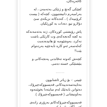
کاغەزەکان،
کچێکی گەنچ و ژنێکی بەتەمەن ، لە
بەرامبەرم دانیشتبوون، کچەکە ( بیست
کرۆنییەك ) ، کەدەکاتە نزیکەی سێ
دۆلارو نیو، دەدات بە کوڕێکیان.
پاش رۆیشتنی کوڕەکان، ژنە بەتەمەنەکە
بە کچە گەنجەکەی وت کارێکی باشت
نەکرد، بەوشێوەیە تۆ هانیدەدەیت
کەلەسەر ئەو کارە نابەجێیە بەردەوام
بێت!!
کچەش کەوتە تەقاندنی پەنجەکانی و
بنێشتێکی خستە دەمی.
……..
تێبینی :- بۆ زیاتر ئاشنابوون
بەتایبەتمەندییەکانی فەیسبووکەچیرۆك،
دەتوانن بابەتێك لەم سایتەدا بخوێننەوە
بەناونیشانی ( فەیسبووکەچیرۆك ).
فەیسبووکەچیرۆکەکانم بەزۆری زادەی