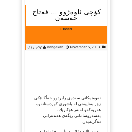
کۆچی ئاوەژوو … فەتاح
حەسەن
Closed
November 5, 2013
dengekan
by
چیرۆک
نەوەدەکانی سەدەی رابردوو خەڵکانێکی
زۆر بەتایبەتی لە باشوری کوردستانەوە
هەریەکەو لەبەر هۆکارێك،
بەسەروسامانی رێگەی هەندەرانی
دەگرتەبەر.
ئەو ساڵانە دۆلار لە وڵاتی خۆماندا بە