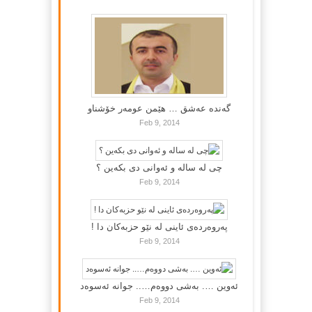
گه‌نده‌ عه‌شق … هێمن عومه‌ر خۆشناو
Feb 9, 2014
چی لە سالە و ئەوانی دی بكەین ؟
Feb 9, 2014
پەروەردەی ئاینی لە نێو حزبەکان دا !
Feb 9, 2014
ئەوین …. بەشی دووەم….. جوانە ئەسوەد
Feb 9, 2014