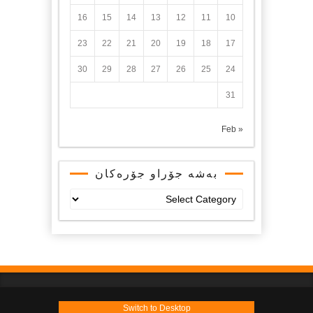
16
15
14
13
12
11
10
23
22
21
20
19
18
17
30
29
28
27
26
25
24
31
« Feb
بەشە جۆراو جۆرەکان
بەشە
جۆراو
جۆرەکان
Switch to Desktop