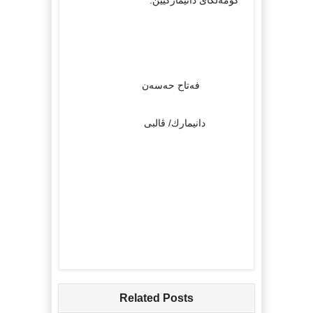
کۆمەڵگای دانیمارکیین.
فەتاح حەسەن
دانیمارك/ ڤالبی
Related Posts